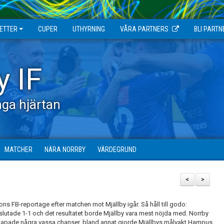
JETTER
CUPER
UTHYRNING
VÅRA PARTNERS
BLI PARTN
y IF
ga hjärtan
MATCHER
NÄRA NORRBY
VÄRDEGRUND
<
>
ns FB-reportage efter matchen mot Mjällby igår. Så håll till godo:
lutade 1-1 och det resultatet borde Mjällby vara mest nöjda med. Norrby
kapade några vassa chanser, bland annat gjorde Mjällbys målvakt Hampus