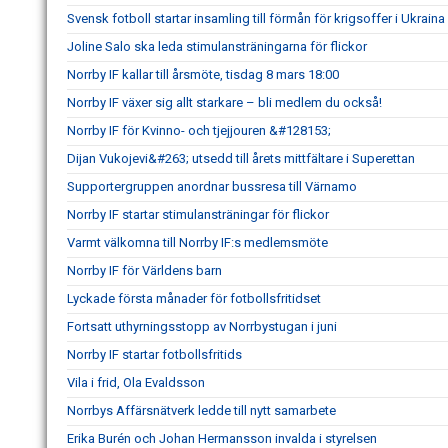
Svensk fotboll startar insamling till förmån för krigsoffer i Ukraina
Joline Salo ska leda stimulansträningarna för flickor
Norrby IF kallar till årsmöte, tisdag 8 mars 18:00
Norrby IF växer sig allt starkare – bli medlem du också!
Norrby IF för Kvinno- och tjejjouren &#128153;
Dijan Vukojevi&#263; utsedd till årets mittfältare i Superettan
Supportergruppen anordnar bussresa till Värnamo
Norrby IF startar stimulansträningar för flickor
Varmt välkomna till Norrby IF:s medlemsmöte
Norrby IF för Världens barn
Lyckade första månader för fotbollsfritidset
Fortsatt uthyrningsstopp av Norrbystugan i juni
Norrby IF startar fotbollsfritids
Vila i frid, Ola Evaldsson
Norrbys Affärsnätverk ledde till nytt samarbete
Erika Burén och Johan Hermansson invalda i styrelsen