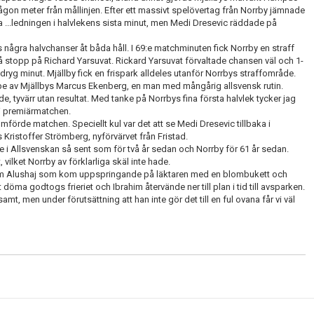
gon meter från mållinjen. Efter ett massivt spelövertag från Norrby jämnade
 ta ...ledningen i halvlekens sista minut, men Medi Dresevic räddade på
några halvchanser åt båda håll. I 69:e matchminuten fick Norrby en straff
få stopp på Richard Yarsuvat. Rickard Yarsuvat förvaltade chansen väl och 1-
en dryg minut. Mjällby fick en frispark alldeles utanför Norrbys straffområde.
pe av Mjällbys Marcus Ekenberg, en man med mångårig allsvensk rutin.
, tyvärr utan resultat. Med tanke på Norrbys fina första halvlek tycker jag
 i premiärmatchen.
mförde matchen. Speciellt kul var det att se Medi Dresevic tillbaka i
s Kristoffer Strömberg, nyförvärvet från Fristad.
e i Allsvenskan så sent som för två år sedan och Norrby för 61 år sedan.
 vilket Norrby av förklarliga skäl inte hade.
 Ibrahim Alushaj som kom uppspringande på läktaren med en blombukett och
öma godtogs frieriet och Ibrahim återvände ner till plan i tid till avsparken.
t, men under förutsättning att han inte gör det till en ful ovana får vi väl