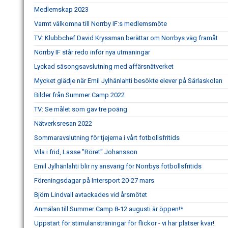
Medlemskap 2023
Varmt välkomna till Norrby IF:s medlemsmöte
TV: Klubbchef David Kryssman berättar om Norrbys väg framåt
Norrby IF står redo inför nya utmaningar
Lyckad säsongsavslutning med affärsnätverket
Mycket glädje när Emil Jylhänlahti besökte elever på Särlaskolan
Bilder från Summer Camp 2022
TV: Se målet som gav tre poäng
Nätverksresan 2022
Sommaravslutning för tjejerna i vårt fotbollsfritids
Vila i frid, Lasse "Röret" Johansson
Emil Jylhänlahti blir ny ansvarig för Norrbys fotbollsfritids
Föreningsdagar på Intersport 20-27 mars
Björn Lindvall avtackades vid årsmötet
Anmälan till Summer Camp 8-12 augusti är öppen!*
Uppstart för stimulansträningar för flickor - vi har platser kvar!