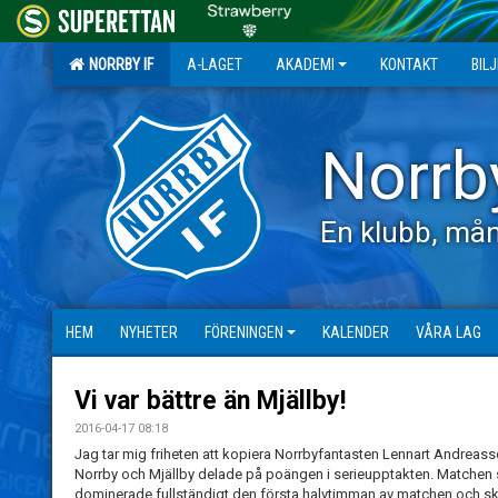
NORRBY IF
A-LAGET
AKADEMI
KONTAKT
BIL
Norrb
En klubb, mån
HEM
NYHETER
FÖRENINGEN
KALENDER
VÅRA LAG
Vi var bättre än Mjällby!
2016-04-17 08:18
Jag tar mig friheten att kopiera Norrbyfantasten Lennart Andreasso
Norrby och Mjällby delade på poängen i serieupptakten. Matchen s
dominerade fullständigt den första halvtimman av matchen och s