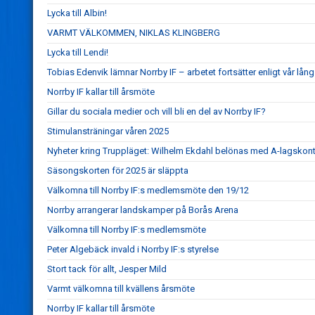
Lycka till Albin!
VARMT VÄLKOMMEN, NIKLAS KLINGBERG
Lycka till Lendi!
Tobias Edenvik lämnar Norrby IF – arbetet fortsätter enligt vår lång
Norrby IF kallar till årsmöte
Gillar du sociala medier och vill bli en del av Norrby IF?
Stimulansträningar våren 2025
Nyheter kring Truppläget: Wilhelm Ekdahl belönas med A-lagskont
Säsongskorten för 2025 är släppta
Välkomna till Norrby IF:s medlemsmöte den 19/12
Norrby arrangerar landskamper på Borås Arena
Välkomna till Norrby IF:s medlemsmöte
Peter Algebäck invald i Norrby IF:s styrelse
Stort tack för allt, Jesper Mild
Varmt välkomna till kvällens årsmöte
Norrby IF kallar till årsmöte