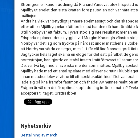
Strömgren en kanonräddning då Richard Yarsuvat blev frispelad nå
Mjällby ut spelet den sista kvarten före pausvilan och var nära att
mållinjen.
Andra halvlek var betydligt jämnare spelmässigt och det skapades 
efter att en Mjällbyspelare fått bollen på handen då han försökte 
0 till Norrby var ett faktum. Tyvärr stod sig inte resultatet mer än 
Frisparken placerades snyggt invid Mergim Krasniqis vänstra stol
Norrby var det lag som tryckte på hårdast under matchens slutskede
att Norrby var värda en seger, men 1-1 får väl ändå anses godkänt
Jag tycker hela laget ska ha en eloge för det sätt på vilket de geno
norrbytröjan, han gjorde en stabil insats i mittförsvaret tillsamman
Det var två lag med allsvenska meriter som möttes. Mjällby spelad
Mjällby hade med ett antal spelare med allsvensk rutin i klubblaget,
Innan matchen blev vi vittne till ett spektakulärt frieri. Det var
lade sig på knä framför fästmön och friade! Av hennes reaktion att d
Frågan är väl om det är optimal uppladdning inför en match? Tveksam
acceptera tilltaget. Grattis Ibbe!
Nyhetsarkiv
Beställning av merch