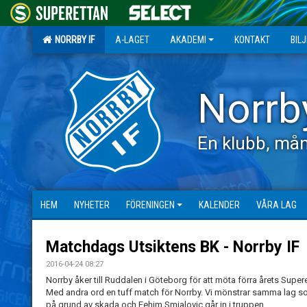
NORRBY IF
A-LAGET
AKADEMI
KONTAKT
BIL
Norrb
En klubb, mån
HEM
NYHETER
FÖRENINGEN
KALENDER
VÅRA LAG
Matchdags Utsiktens BK - Norrby IF
2016-04-24 08:27
Norrby åker till Ruddalen i Göteborg för att möta förra årets Supere
Med andra ord en tuff match för Norrby. Vi mönstrar samma lag s
på grund av skada och Fehim Smjalovic går in i truppen.