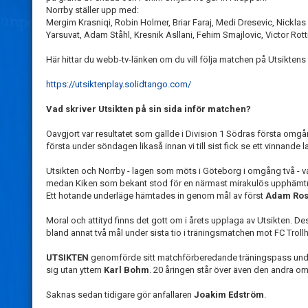
Norrby ställer upp med:
Mergim Krasniqi, Robin Holmer, Briar Faraj, Medi Dresevic, Nickla
Yarsuvat, Adam Ståhl, Kresnik Asllani, Fehim Smajlovic, Victor Ro
Här hittar du webb-tv-länken om du vill följa matchen på Utsiktens
https://utsiktenplay.solidtango.com/
Vad skriver Utsikten på sin sida inför matchen?
Oavgjort var resultatet som gällde i Division 1 Södras första omg
första under söndagen likaså innan vi till sist fick se ett vinnande 
Utsikten och Norrby - lagen som möts i Göteborg i omgång två - 
medan Kiken som bekant stod för en närmast mirakulös upphämtnin
Ett hotande underläge hämtades in genom mål av först
Adam Ro
Moral och attityd finns det gott om i årets upplaga av Utsikten. Des
bland annat två mål under sista tio i träningsmatchen mot FC Trollhä
UTSIKTEN
genomförde sitt matchförberedande träningspass under 
sig utan yttern
Karl Bohm
. 20 åringen står över även den andra 
Saknas sedan tidigare gör anfallaren
Joakim Edström
.