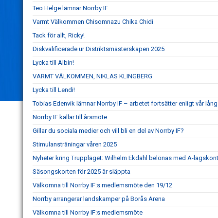
Teo Helge lämnar Norrby IF
Varmt Välkommen Chisomnazu Chika Chidi
Tack för allt, Ricky!
Diskvalificerade ur Distriktsmästerskapen 2025
Lycka till Albin!
VARMT VÄLKOMMEN, NIKLAS KLINGBERG
Lycka till Lendi!
Tobias Edenvik lämnar Norrby IF – arbetet fortsätter enligt vår lång
Norrby IF kallar till årsmöte
Gillar du sociala medier och vill bli en del av Norrby IF?
Stimulansträningar våren 2025
Nyheter kring Truppläget: Wilhelm Ekdahl belönas med A-lagskont
Säsongskorten för 2025 är släppta
Välkomna till Norrby IF:s medlemsmöte den 19/12
Norrby arrangerar landskamper på Borås Arena
Välkomna till Norrby IF:s medlemsmöte