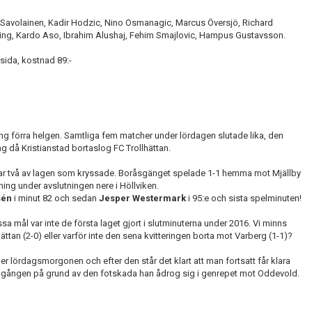
s Savolainen, Kadir Hodzic, Nino Osmanagic, Marcus Översjö, Richard
tting, Kardo Aso, Ibrahim Alushaj, Fehim Smajlovic, Hampus Gustavsson.
 sida, kostnad 89:-
ång förra helgen. Samtliga fem matcher under lördagen slutade lika, den
lag då Kristianstad bortaslog FC Trollhättan.
var två av lagen som kryssade. Boråsgänget spelade 1-1 hemma mot Mjällby
g under avslutningen nere i Höllviken.
sén
i minut 82 och sedan
Jesper Westermark
i 95:e och sista spelminuten!
sa mål var inte de första laget gjort i slutminuterna under 2016. Vi minns
ttan (2-0) eller varför inte den sena kvitteringen borta mot Varberg (1-1)?
lördagsmorgonen och efter den står det klart att man fortsatt får klara
omgången på grund av den fotskada han ådrog sig i genrepet mot Oddevold.