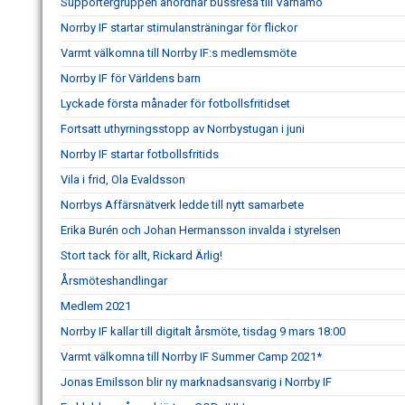
Supportergruppen anordnar bussresa till Värnamo
Norrby IF startar stimulansträningar för flickor
Varmt välkomna till Norrby IF:s medlemsmöte
Norrby IF för Världens barn
Lyckade första månader för fotbollsfritidset
Fortsatt uthyrningsstopp av Norrbystugan i juni
Norrby IF startar fotbollsfritids
Vila i frid, Ola Evaldsson
Norrbys Affärsnätverk ledde till nytt samarbete
Erika Burén och Johan Hermansson invalda i styrelsen
Stort tack för allt, Rickard Ärlig!
Årsmöteshandlingar
Medlem 2021
Norrby IF kallar till digitalt årsmöte, tisdag 9 mars 18:00
Varmt välkomna till Norrby IF Summer Camp 2021*
Jonas Emilsson blir ny marknadsansvarig i Norrby IF