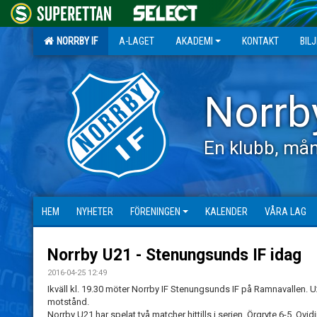
NORRBY IF
A-LAGET
AKADEMI
KONTAKT
BIL
Norrb
En klubb, mån
HEM
NYHETER
FÖRENINGEN
KALENDER
VÅRA LAG
Norrby U21 - Stenungsunds IF idag
2016-04-25 12:49
Ikväll kl. 19.30 möter Norrby IF Stenungsunds IF på Ramnavallen. U
motstånd.
Norrby U21 har spelat två matcher hittills i serien, Örgryte 6-5, Qv