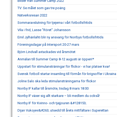
Bilder från Summer Camp 2022
TV: Se målet som gav tre poäng
Nätverksresan 2022
Sommaravslutning för tjejerna i vårt fotbollsfritids
Vila i frid, Lasse "Röret" Johansson
Emil Jylhänlahti blir ny ansvarig för Norrbys fotbollsfritids
Föreningsdagar på Intersport 20-27 mars
Björn Lindvall avtackades vid årsmötet
Anmälan till Summer Camp 8-12 augusti är öppen!*
Uppstart för stimulansträningar för flickor - vi har platser kvar!
Svensk fotboll startar insamling till förmån för krigsoffer i Ukraina
Joline Salo ska leda stimulansträningarna för flickor
Norrby IF kallar till årsmöte, tisdag 8 mars 18:00
Norrby IF växer sig allt starkare – bli medlem du också!
Norrby IF för Kvinno- och tjejjouren &#128153;
Dijan Vukojevi&#263; utsedd till årets mittfältare i Superettan