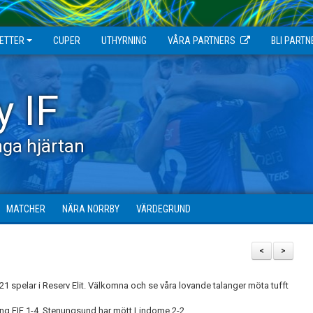
JETTER
CUPER
UTHYRNING
VÅRA PARTNERS
BLI PARTN
y IF
ga hjärtan
MATCHER
NÄRA NORRBY
VÄRDEGRUND
<
>
21 spelar i Reserv Elit. Välkomna och se våra lovande talanger möta tufft
iding FIF 1-4. Stenungsund har mött Lindome 2-2.