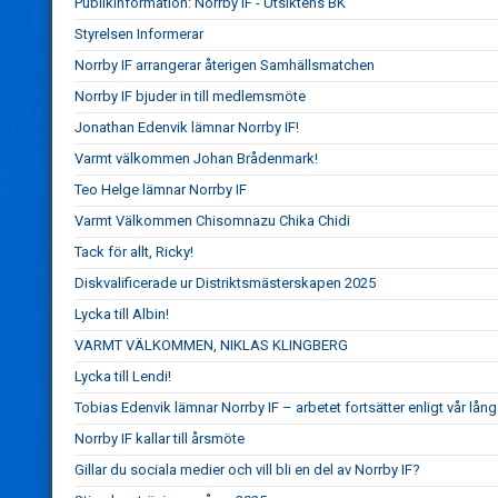
Publikinformation: Norrby IF - Utsiktens BK
Styrelsen Informerar
Norrby IF arrangerar återigen Samhällsmatchen
Norrby IF bjuder in till medlemsmöte
Jonathan Edenvik lämnar Norrby IF!
Varmt välkommen Johan Brådenmark!
Teo Helge lämnar Norrby IF
Varmt Välkommen Chisomnazu Chika Chidi
Tack för allt, Ricky!
Diskvalificerade ur Distriktsmästerskapen 2025
Lycka till Albin!
VARMT VÄLKOMMEN, NIKLAS KLINGBERG
Lycka till Lendi!
Tobias Edenvik lämnar Norrby IF – arbetet fortsätter enligt vår lång
Norrby IF kallar till årsmöte
Gillar du sociala medier och vill bli en del av Norrby IF?