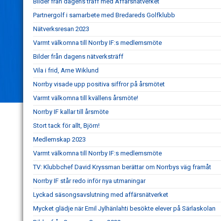
Bilder från dagens träff med Affärsnätverket
Partnergolf i samarbete med Bredareds Golfklubb
Nätverksresan 2023
Varmt välkomna till Norrby IF:s medlemsmöte
Bilder från dagens nätverksträff
Vila i frid, Arne Wiklund
Norrby visade upp positiva siffror på årsmötet
Varmt välkomna till kvällens årsmöte!
Norrby IF kallar till årsmöte
Stort tack för allt, Björn!
Medlemskap 2023
Varmt välkomna till Norrby IF:s medlemsmöte
TV: Klubbchef David Kryssman berättar om Norrbys väg framåt
Norrby IF står redo inför nya utmaningar
Lyckad säsongsavslutning med affärsnätverket
Mycket glädje när Emil Jylhänlahti besökte elever på Särlaskolan