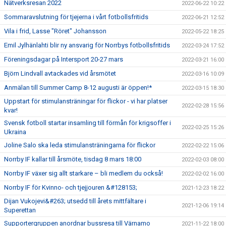
Nätverksresan 2022
2022-06-22 10:22
Sommaravslutning för tjejerna i vårt fotbollsfritids
2022-06-21 12:52
Vila i frid, Lasse "Röret" Johansson
2022-05-22 18:25
Emil Jylhänlahti blir ny ansvarig för Norrbys fotbollsfritids
2022-03-24 17:52
Föreningsdagar på Intersport 20-27 mars
2022-03-21 16:00
Björn Lindvall avtackades vid årsmötet
2022-03-16 10:09
Anmälan till Summer Camp 8-12 augusti är öppen!*
2022-03-15 18:30
Uppstart för stimulansträningar för flickor - vi har platser
2022-02-28 15:56
kvar!
Svensk fotboll startar insamling till förmån för krigsoffer i
2022-02-25 15:26
Ukraina
Joline Salo ska leda stimulansträningarna för flickor
2022-02-22 15:06
Norrby IF kallar till årsmöte, tisdag 8 mars 18:00
2022-02-03 08:00
Norrby IF växer sig allt starkare – bli medlem du också!
2022-02-02 16:00
Norrby IF för Kvinno- och tjejjouren &#128153;
2021-12-23 18:22
Dijan Vukojevi&#263; utsedd till årets mittfältare i
2021-12-06 19:14
Superettan
Supportergruppen anordnar bussresa till Värnamo
2021-11-22 18:00