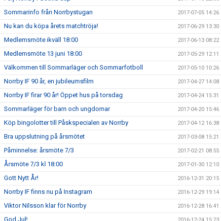
Sommarinfo från Norrbystugan
2017-07-05 14:26
Nu kan du köpa årets matchtröja!
2017-06-29 13:30
Medlemsmöte ikväll 18:00
2017-06-13 08:22
Medlemsmöte 13 juni 18:00
2017-05-29 12:11
Välkommen till Sommarläger och Sommarfotboll
2017-05-10 10:26
Norrby IF 90 år, en jubileumsfilm
2017-04-27 14:08
Norrby IF firar 90 år! Öppet hus på torsdag
2017-04-24 15:31
Sommarläger för barn och ungdomar
2017-04-20 15:46
Köp bingolotter till Påskspecialen av Norrby
2017-04-12 16:38
Bra uppslutning på årsmötet
2017-03-08 15:21
Påminnelse: årsmöte 7/3
2017-02-21 08:55
Årsmöte 7/3 kl 18:00
2017-01-30 12:10
Gott Nytt År!
2016-12-31 20:15
Norrby IF finns nu på Instagram
2016-12-29 19:14
Viktor Nilsson klar för Norrby
2016-12-28 16:41
God Jul!
2016-12-24 15:23