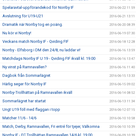
Spelaravtal-uppförandekod för Norrby IF
2016-06-22 11:59
Avslutning för U19-U21
2016-06-21 13:11
Dramatik när Norrby tog en poäng.
2016-06-20 08:39
Nu kör vi Norrby!
2016-06-19 07:30
Veckans match Norrby IF - Qviding FIF
2016-06-18 12:28
Norrby - Elfsborg i DM den 24/8, nu laddar vi!
2016-06-16 13:59
Matchdags Norrby IF U 19 - Qviding FIF ikväll kl. 19.00
2016-06-16 13:47
Ny vinst på Ramnavallen?
2016-06-16 11:40
Dagbok från Sommarlägret
2016-06-15 13:33
Härlig seger för Norrby IF
2016-06-15 09:02
Norrby-Trollhättan på Ramnavallen ikväll
2016-06-14 08:52
Sommarlägret har startat
2016-06-13 11:34
Ungt U19 föll med flaggan i topp
2016-06-12 07:15
Matcher 11/6 - 14/6
2016-06-10 10:58
Match, Derby, Ramnavallen, Fri entré för tjejer, Välkomna
2016-06-10 10:39
Norrby IF - FC Trollhättan Ramnavallen 14/6 kl. 19.00
2016-06-09 10:39