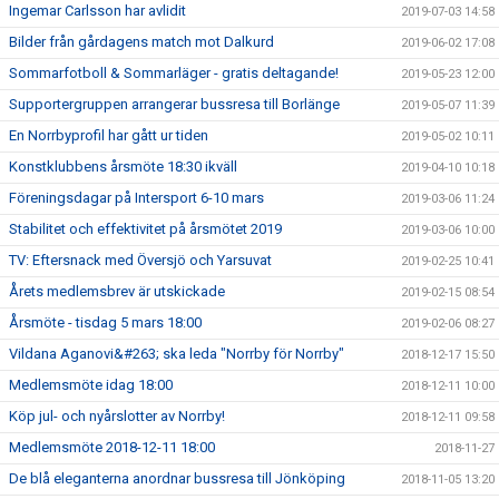
Ingemar Carlsson har avlidit
2019-07-03 14:58
Bilder från gårdagens match mot Dalkurd
2019-06-02 17:08
Sommarfotboll & Sommarläger - gratis deltagande!
2019-05-23 12:00
Supportergruppen arrangerar bussresa till Borlänge
2019-05-07 11:39
En Norrbyprofil har gått ur tiden
2019-05-02 10:11
Konstklubbens årsmöte 18:30 ikväll
2019-04-10 10:18
Föreningsdagar på Intersport 6-10 mars
2019-03-06 11:24
Stabilitet och effektivitet på årsmötet 2019
2019-03-06 10:00
TV: Eftersnack med Översjö och Yarsuvat
2019-02-25 10:41
Årets medlemsbrev är utskickade
2019-02-15 08:54
Årsmöte - tisdag 5 mars 18:00
2019-02-06 08:27
Vildana Aganovi&#263; ska leda "Norrby för Norrby"
2018-12-17 15:50
Medlemsmöte idag 18:00
2018-12-11 10:00
Köp jul- och nyårslotter av Norrby!
2018-12-11 09:58
Medlemsmöte 2018-12-11 18:00
2018-11-27
De blå eleganterna anordnar bussresa till Jönköping
2018-11-05 13:20