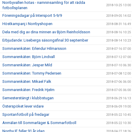
Norrbyvallen hotas - namninsamling för att rädda
2018-10-25 13:00
fotbollsplanen
Föreningsdagar på Intersport 5-9/9
2018-09-05 14:02
Höstkampanj i Norrbyshopen
2018-08-31 16:49
Dela med dig av dina minnen av Björn Reinholdsson
2018-08-16 10:25
Erbjudande: Lisebergs säsongsfinal 30 september
2018-08-14 10:23
Sommarenkäten: Erlendur Hilmarsson
2018-07-16 07:00
Sommarenkäten: Björn Lindvall
2018-07-12 07:00
Sommarenkäten: Jesper Mild
2018-07-10 06:30
Sommarenkäten: Tommy Pedersen
2018-07-08 12:00
Sommarenkäten: Mikael Falk
2018-07-06 06:00
Sommarenkäten: Fredrik Hjelm
2018-07-05 06:00
Semesterstängt i klubbstugan
2018-06-29 16:13
Österspöket lever vidare
2018-06-09 19:00
Spontanfotboll på fredagar
2018-05-22 10:45
Anmälan till Sommarläger & Sommarfotboll
2018-05-22 10:30
Norrby IF fyller 91 år idag
2018-04-27 18:26