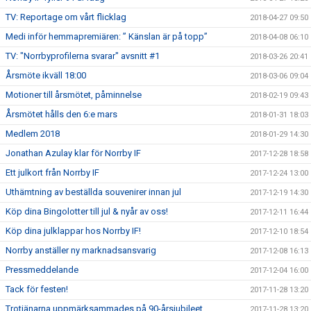
TV: Reportage om vårt flicklag
2018-04-27 09:50
Medi inför hemmapremiären: ” Känslan är på topp”
2018-04-08 06:10
TV: "Norrbyprofilerna svarar" avsnitt #1
2018-03-26 20:41
Årsmöte ikväll 18:00
2018-03-06 09:04
Motioner till årsmötet, påminnelse
2018-02-19 09:43
Årsmötet hålls den 6:e mars
2018-01-31 18:03
Medlem 2018
2018-01-29 14:30
Jonathan Azulay klar för Norrby IF
2017-12-28 18:58
Ett julkort från Norrby IF
2017-12-24 13:00
Uthämtning av beställda souvenirer innan jul
2017-12-19 14:30
Köp dina Bingolotter till jul & nyår av oss!
2017-12-11 16:44
Köp dina julklappar hos Norrby IF!
2017-12-10 18:54
Norrby anställer ny marknadsansvarig
2017-12-08 16:13
Pressmeddelande
2017-12-04 16:00
Tack för festen!
2017-11-28 13:20
Trotjänarna uppmärksammades på 90-årsjubileet
2017-11-28 13:20