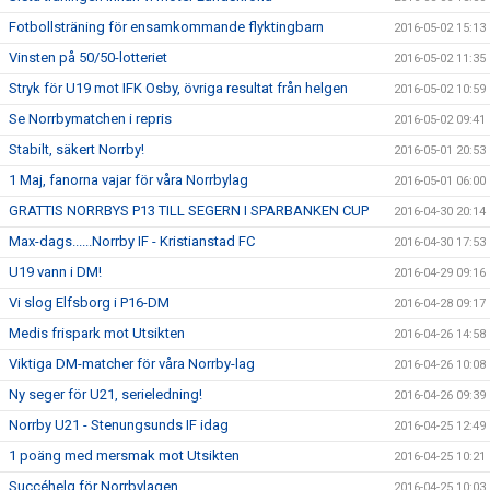
Fotbollsträning för ensamkommande flyktingbarn
2016-05-02 15:13
Vinsten på 50/50-lotteriet
2016-05-02 11:35
Stryk för U19 mot IFK Osby, övriga resultat från helgen
2016-05-02 10:59
Se Norrbymatchen i repris
2016-05-02 09:41
Stabilt, säkert Norrby!
2016-05-01 20:53
1 Maj, fanorna vajar för våra Norrbylag
2016-05-01 06:00
GRATTIS NORRBYS P13 TILL SEGERN I SPARBANKEN CUP
2016-04-30 20:14
Max-dags......Norrby IF - Kristianstad FC
2016-04-30 17:53
U19 vann i DM!
2016-04-29 09:16
Vi slog Elfsborg i P16-DM
2016-04-28 09:17
Medis frispark mot Utsikten
2016-04-26 14:58
Viktiga DM-matcher för våra Norrby-lag
2016-04-26 10:08
Ny seger för U21, serieledning!
2016-04-26 09:39
Norrby U21 - Stenungsunds IF idag
2016-04-25 12:49
1 poäng med mersmak mot Utsikten
2016-04-25 10:21
Succéhelg för Norrbylagen
2016-04-25 10:03