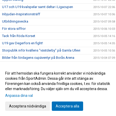
U17 och U19 kvalspelar samt deltar i Ligacupen
2015-10-07 22:06
Inbjudan-Inspirationsträff
2015-10-07 10:06
Utbildningsvecka
2015-10-07 09:58
För stora siffror
2015-10-06 10:03
Tack från Röda Korset
2015-10-05 14:16
U19 gav Degerfors en fight!
2015-10-05 14:05
Storpublik inför kvällens "västderby" på Gamla Ullevi
2015-10-05 10:56
Bilder från lördagens cupäventyr på Borås Arena
2015-10-04 07:09
Idag spelar vi om pokalerna
2015-10-04 06:53
Information inför Borås Arena Ungdomscup
2015-09-30 14:13
För att hemsidan ska fungera korrekt använder vi nödvändiga
cookies från SportAdmin. Dessa går inte att stänga av.
Spelschema till Borås Arena Cup
2015-09-30 13:03
Föreningen kan också använda frivilliga cookies, t.ex. för statistik
Karta över Borås Arena inför cupen
2015-09-30 12:38
eller marknadsföring. Du väljer själv om du vill acceptera dessa.
Bilder från Norrby - Eskilsminne
2015-09-30 12:09
Anpassa dina val
Lottningen till Borås Arena Cup
2015-09-29 15:50
Acceptera nödvändiga
Acceptera alla
Yarsuvat var skillnaden
2015-09-26 19:36
Veckans match i söderettan!
2015-09-26 08:36