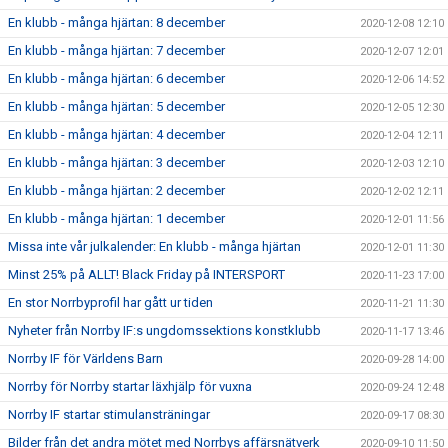
En klubb - många hjärtan: 8 december
2020-12-08 12:10
En klubb - många hjärtan: 7 december
2020-12-07 12:01
En klubb - många hjärtan: 6 december
2020-12-06 14:52
En klubb - många hjärtan: 5 december
2020-12-05 12:30
En klubb - många hjärtan: 4 december
2020-12-04 12:11
En klubb - många hjärtan: 3 december
2020-12-03 12:10
En klubb - många hjärtan: 2 december
2020-12-02 12:11
En klubb - många hjärtan: 1 december
2020-12-01 11:56
Missa inte vår julkalender: En klubb - många hjärtan
2020-12-01 11:30
Minst 25% på ALLT! Black Friday på INTERSPORT
2020-11-23 17:00
En stor Norrbyprofil har gått ur tiden
2020-11-21 11:30
Nyheter från Norrby IF:s ungdomssektions konstklubb
2020-11-17 13:46
Norrby IF för Världens Barn
2020-09-28 14:00
Norrby för Norrby startar läxhjälp för vuxna
2020-09-24 12:48
Norrby IF startar stimulansträningar
2020-09-17 08:30
Bilder från det andra mötet med Norrbys affärsnätverk
2020-09-10 11:50