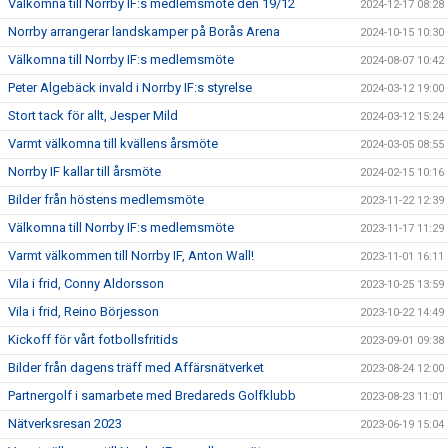
Välkomna till Norrby IF:s medlemsmöte den 19/12
2024-12-17 08:28
Norrby arrangerar landskamper på Borås Arena
2024-10-15 10:30
Välkomna till Norrby IF:s medlemsmöte
2024-08-07 10:42
Peter Algebäck invald i Norrby IF:s styrelse
2024-03-12 19:00
Stort tack för allt, Jesper Mild
2024-03-12 15:24
Varmt välkomna till kvällens årsmöte
2024-03-05 08:55
Norrby IF kallar till årsmöte
2024-02-15 10:16
Bilder från höstens medlemsmöte
2023-11-22 12:39
Välkomna till Norrby IF:s medlemsmöte
2023-11-17 11:29
Varmt välkommen till Norrby IF, Anton Wall!
2023-11-01 16:11
Vila i frid, Conny Aldorsson
2023-10-25 13:59
Vila i frid, Reino Börjesson
2023-10-22 14:49
Kickoff för vårt fotbollsfritids
2023-09-01 09:38
Bilder från dagens träff med Affärsnätverket
2023-08-24 12:00
Partnergolf i samarbete med Bredareds Golfklubb
2023-08-23 11:01
Nätverksresan 2023
2023-06-19 15:04