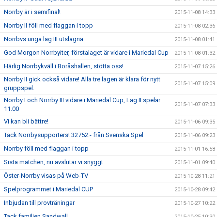
Norrby är i semifinal!
2015-11-08 14:33
Norrby II föll med flaggan i topp
2015-11-08 02:36
Norrbvs unga lag III utslagna
2015-11-08 01:41
God Morgon Norrbyiter, förstalaget är vidare i Mariedal Cup
2015-11-08 01:32
Härlig Norrbykväll i Boråshallen, stötta oss!
2015-11-07 15:26
Norrby II gick också vidare! Alla tre lagen är klara för nytt
2015-11-07 15:09
gruppspel.
Norrby I och Norrby III vidare i Mariedal Cup, Lag II spelar
2015-11-07 07:33
11.00
Vi kan bli bättre!
2015-11-06 09:35
Tack Norrbysupporters! 32752:- från Svenska Spel
2015-11-06 09:23
Norrby föll med flaggan i topp
2015-11-01 16:58
Sista matchen, nu avslutar vi snyggt
2015-11-01 09:40
Öster-Norrby visas på Web-TV
2015-10-28 11:21
Spelprogrammet i Mariedal CUP
2015-10-28 09:42
Inbjudan till provträningar
2015-10-27 10:22
Tack familjen Sandwall
2015-10-25 10:30