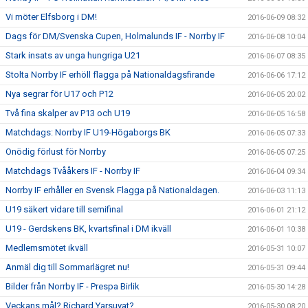
Vi möter Elfsborg i DM!
2016-06-09 08:32
Dags för DM/Svenska Cupen, Holmalunds IF - Norrby IF
2016-06-08 10:04
Stark insats av unga hungriga U21
2016-06-07 08:35
Stolta Norrby IF erhöll flagga på Nationaldagsfirande
2016-06-06 17:12
Nya segrar för U17 och P12
2016-06-05 20:02
Två fina skalper av P13 och U19
2016-06-05 16:58
Matchdags: Norrby IF U19-Högaborgs BK
2016-06-05 07:33
Onödig förlust för Norrby
2016-06-05 07:25
Matchdags Tvååkers IF - Norrby IF
2016-06-04 09:34
Norrby IF erhåller en Svensk Flagga på Nationaldagen.
2016-06-03 11:13
U19 säkert vidare till semifinal
2016-06-01 21:12
U19 - Gerdskens BK, kvartsfinal i DM ikväll
2016-06-01 10:38
Medlemsmötet ikväll
2016-05-31 10:07
Anmäl dig till Sommarlägret nu!
2016-05-31 09:44
Bilder från Norrby IF - Prespa Birlik
2016-05-30 14:28
Veckans mål? Richard Yarsuvat?
2016-05-30 08:20