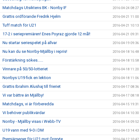
Matchdags Utsiktens BK - Norrby IF
2016-04-24 08:27
Grattis ordförande Fredrik Hjelm
2016-04-21 11:00
Tuff match för U21
2016-04-21 10:13
17-2 i seriepremiären! Enes Poyraz gjorde 12 mål!
2016-04-21 09:31
Nu startar seriespelet på allvar
2016-04-19 09:36
Nu kan du se Norrby-Mjällby i repris!
2016-04-18 16:48
Förstärkning sökes......
2016-04-18 15:58
Vinnare på 50/50-lotteriet
2016-04-18 11:20
Norrbys U19 fick en lektion
2016-04-18 11:06
Grattis Ibrahim Alushaj till frieriet
2016-04-17 08:36
Vi var bättre än Mjällby!
2016-04-17 08:18
Matchdags, vi är förberedda
2016-04-15 19:31
Vi behöver publikvärdar
2016-04-14 10:30
Norrby - Mjällby visas i Webb-TV
2016-04-14 09:52
U19 vann med 9-0 i DM
2016-04-13 14:43
Premiärseger för U21 mot Örgryte
2016-04-12 10:42