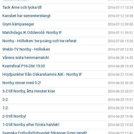
Tack Arne och lycka till
2016-07-17 13:24
Kansliet har semesterstängt
2016-07-12 10:58
Grym kämpaseger
2016-07-12 09:00
Matchdags IK Oddevold- Norrby IF
2016-07-11 09:51
Norrby - Höllviken: tre poäng och tre referat
2016-07-04 13:50
Webb-TV Norrby - Höllviken
2016-07-03 12:32
Vårens sista hemmamatch!
2016-06-28 16:35
Kvartsfinal P16-DM 19:30
2016-06-28 10:33
Höjdpunkter från Oskarshamns AIK - Norrby IF
2016-06-27 15:06
Norrby vinner med 3-2!
2016-06-23 20:20
3-2 till Norrby, åtta minuter kvar
2016-06-23 20:07
2-2
2016-06-23 19:57
1-2
2016-06-23 19:50
2-0 till Norrby!
2016-06-23 19:36
1-0 till Norrby efter första halvlek!
2016-06-23 19:22
Svenska Fotbollsförbundet frikänner Gzim Istrefi!
2016-06-22 12:41