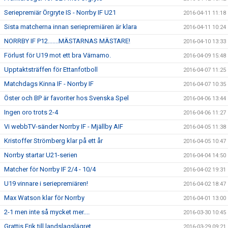
Seriepremiär Örgryte IS - Norrby IF U21
2016-04-11 11:18
Sista matcherna innan seriepremiären är klara
2016-04-11 10:24
NORRBY IF P12.......MÄSTARNAS MÄSTARE!
2016-04-10 13:33
Förlust för U19 mot ett bra Värnamo.
2016-04-09 15:48
Upptaktsträffen för Ettanfotboll
2016-04-07 11:25
Matchdags Kinna IF - Norrby IF
2016-04-07 10:35
Öster och BP är favoriter hos Svenska Spel
2016-04-06 13:44
Ingen oro trots 2-4
2016-04-06 11:27
Vi webbTV-sänder Norrby IF - Mjällby AIF
2016-04-05 11:38
Kristoffer Strömberg klar på ett år
2016-04-05 10:47
Norrby startar U21-serien
2016-04-04 14:50
Matcher för Norrby IF 2/4 - 10/4
2016-04-02 19:31
U19 vinnare i seriepremiären!
2016-04-02 18:47
Max Watson klar för Norrby
2016-04-01 13:00
2-1 men inte så mycket mer....
2016-03-30 10:45
Grattis Erik till landslagslägret
2016-03-29 09:21