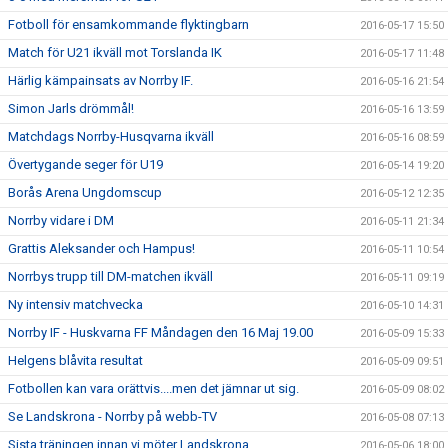
Fotboll för ensamkommande flyktingbarn
2016-05-17 15:50
Match för U21 ikväll mot Torslanda IK
2016-05-17 11:48
Härlig kämpainsats av Norrby IF.
2016-05-16 21:54
Simon Jarls drömmål!
2016-05-16 13:59
Matchdags Norrby-Husqvarna ikväll
2016-05-16 08:59
Övertygande seger för U19
2016-05-14 19:20
Borås Arena Ungdomscup
2016-05-12 12:35
Norrby vidare i DM
2016-05-11 21:34
Grattis Aleksander och Hampus!
2016-05-11 10:54
Norrbys trupp till DM-matchen ikväll
2016-05-11 09:19
Ny intensiv matchvecka
2016-05-10 14:31
Norrby IF - Huskvarna FF Måndagen den 16 Maj 19.00
2016-05-09 15:33
Helgens blåvita resultat
2016-05-09 09:51
Fotbollen kan vara orättvis....men det jämnar ut sig.
2016-05-09 08:02
Se Landskrona - Norrby på webb-TV
2016-05-08 07:13
Sista träningen innan vi möter Landskrona
2016-05-06 18:00