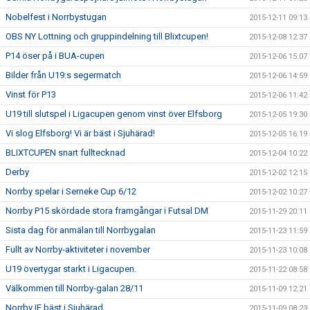
Nobelfest i Norrbystugan
2015-12-11 09:13
OBS NY Lottning och gruppindelning till Blixtcupen!
2015-12-08 12:37
P14 öser på i BUA-cupen
2015-12-06 15:07
Bilder från U19:s segermatch
2015-12-06 14:59
Vinst för P13
2015-12-06 11:42
U19 till slutspel i Ligacupen genom vinst över Elfsborg
2015-12-05 19:30
Vi slog Elfsborg! Vi är bäst i Sjuhärad!
2015-12-05 16:19
BLIXTCUPEN snart fulltecknad
2015-12-04 10:22
Derby
2015-12-02 12:15
Norrby spelar i Serneke Cup 6/12
2015-12-02 10:27
Norrby P15 skördade stora framgångar i Futsal DM
2015-11-29 20:11
Sista dag för anmälan till Norrbygalan
2015-11-23 11:59
Fullt av Norrby-aktiviteter i november
2015-11-23 10:08
U19 övertygar starkt i Ligacupen.
2015-11-22 08:58
Välkommen till Norrby-galan 28/11
2015-11-09 12:21
Norrby IF bäst i Sjuhärad
2015-11-09 08:23