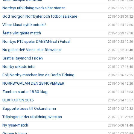
Norrbys utbildningsvecka har startat
2015-10-25 10:11
God morgon Norrbyiter och fotbollsälskare
2015-10-25 07:32
Vi har klarat nytt kontrakt!
2015-10-24 17:56
Årets viktigaste match
2015-10-23 19:10
Norrbys P15 spelar DM/SM-kval i Futsal
2015-10-23 10:20
Nu gäller det! Vinna eller försvinna!
2015-10-22 09:40
Grattis Raymond Fridén
2015-10-20 14:24
Norrby orkade inte
2015-10-17 16:45
Följ Norrby-matchen live via Borås Tidning
2015-10-16 17:15
NORRBYGALAN DEN 28 NOVEMBER
2015-10-16 13:20
Zumban startar 18.30 idag
2015-10-14 13:53
BLIXTCUPEN 2015
2015-10-14 10:57
Supporterbuss till Oskarshamn
2015-10-12 10:32
Träningar under utbildningsveckan
2015-10-11 23:02
Ny rysar-match
2015-10-08 11:48
Öppen träning
2015-10-07 22:58