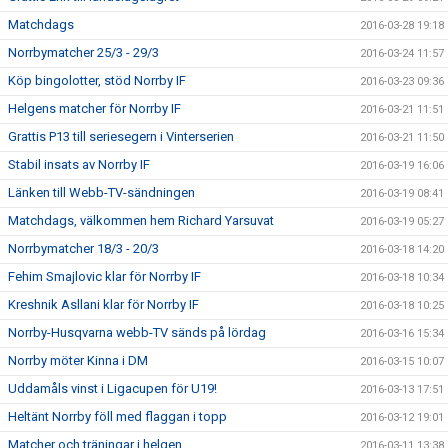
Matchdags
2016-03-28 19:18
Norrbymatcher 25/3 - 29/3
2016-03-24 11:57
Köp bingolotter, stöd Norrby IF
2016-03-23 09:36
Helgens matcher för Norrby IF
2016-03-21 11:51
Grattis P13 till seriesegern i Vinterserien
2016-03-21 11:50
Stabil insats av Norrby IF
2016-03-19 16:06
Länken till Webb-TV-sändningen
2016-03-19 08:41
Matchdags, välkommen hem Richard Yarsuvat
2016-03-19 05:27
Norrbymatcher 18/3 - 20/3
2016-03-18 14:20
Fehim Smajlovic klar för Norrby IF
2016-03-18 10:34
Kreshnik Asllani klar för Norrby IF
2016-03-18 10:25
Norrby-Husqvarna webb-TV sänds på lördag
2016-03-16 15:34
Norrby möter Kinna i DM
2016-03-15 10:07
Uddamåls vinst i Ligacupen för U19!
2016-03-13 17:51
Heltänt Norrby föll med flaggan i topp
2016-03-12 19:01
Matcher och träningar i helgen
2016-03-11 13:38