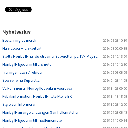
MATCHER
NÄRA NORRBY
VÄRDEGRUND
Nyhetsarkiv
Beställning av merch
2026-05-28 10:19
Nu släpper vi årskorten!
2026-03-02 09:38
Stötta Norrby IF när du streamar Superettan på TV4 Play i år
2026-02-12 13:29
Norrby IF bjuder in till årsmöte
2026-02-10 12:50
Träningsmatch 7 februari
2026-02-05 08:25
Spelschema Superettan
2026-01-23 11:08
Välkommen till Norrby IF, Joakim Foureaux
2025-11-25 09:00
Publikinformation: Norrby IF - Utsiktens BK
2025-11-18 15:08
Styrelsen Informerar
2025-10-23 12:00
Norrby IF arrangerar återigen Samhällsmatchen
2025-09-23 08:43
Norrby IF bjuder in till medlemsmöte
2025-09-10 09:54