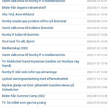
Varmt välkomna till Norrby IF:s medlemsmöte
2023-06-13 16:57
Bilder från dagens nätverksträff
2023-05-11 10:44
Vila i frid, Arne Wiklund
2023-04-21 13:34
Norrby visade upp positiva siffror på årsmötet
2023-03-08 15:55
Varmt välkomna till kvällens årsmöte!
2023-03-07 10:03
Norrby IF kallar till årsmöte
2023-02-07 13:30
Stort tack för allt, Björn!
2023-02-01 10:30
Medlemskap 2023
2023-01-24 12:20
Varmt välkomna till Norrby IF:s medlemsmöte
2022-11-29 12:32
TV: Klubbchef David Kryssman berättar om Norrbys väg
2022-11-21 13:18
framåt
Norrby IF står redo inför nya utmaningar
2022-11-21 10:00
Lyckad säsongsavslutning med affärsnätverket
2022-11-14 11:04
Mycket glädje när Emil Jylhänlahti besökte elever på
2022-09-09 13:49
Särlaskolan
Bilder från Summer Camp 2022
2022-08-15 10:28
TV: Se målet som gav tre poäng
2022-07-09 22:45