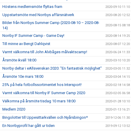
Höstens medlemsmöte flyttas fram
2020-09-10 11:10
Uppstartsmöte med Norrbys affärsnätverk
2020-08-20 12:52
Bilder från Norrbys Summer Camp (2020-08-10 – 2020-08-
2020-08-15 08:18
14)
Norrby IF Summer Camp - Game Day!
2020-08-14 19:25
Till minne av Bengt Dahlqvist
2020-08-07 12:20
Varmt välkomna till John Alvbåges målvaktscamp!
2020-06-24 11:33
Årsmöte ikväll 18:00
2020-03-10 10:20
Norrby deltar i eAllsvenskan 2020: "En fantastisk möjlighet"
2020-03-05 11:32
Årsmöte 10e mars 18:00
2020-03-04 14:15
25% på hela fotbollssortimentet hos Intersport!
2020-02-18 14:58
Varmt välkomna till Norrby IF Summer Camp 2020
2020-02-05 06:58
Välkomna på årsmöte tisdag 10 mars 18:00
2020-01-28 10:10
Medlem 2020
2020-01-13 16:21
Bingolotter till Uppesittarkvällen och Nyårsbingon*
2019-12-06 11:30
En Norrbyprofil har gått ur tiden
2019-09-12 13:52