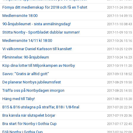
Förnya ditt medlemskap för 2018 och få en T-shirt
2017-11-24 09:00
Medlemsmöte 18:00
2017-11-14 09:15
90-årsjubileumet - sista anmälningsdag!
2017-11-10 08:43
Stötta Norrby - Sportbladet dubblar summan!
2017-11-09 10:15
Medlemsmöte 14/11 kl 18:00
2017-10-26 15:16
Vi välkomnar Daniel Karlsson till kansliet!
2017-10-25 12:09
Påminnelse: 90-årsjubileum
2017-10-24 16:23
Köp dina lotter till Miljonkampen av Norrby
2017-10-19 11:20
Savvo: "Gratis är alltid gott"
2017-09-13 18:52
De planerar Norrbys jubileumsfest
2017-08-29 19:50
Träffa oss på Norrbydagen imorgon
2017-08-25 14:55
Häng med till Täby!
2017-08-22 15:20
B15 & B16 utslagna på straffar, B18 i 1/8-final
2017-07-20 22:34
Bra känsla när slutspelet börjar
2017-07-19 20:36
Bra start för Norrby i Gothia Cup
2017-07-17 22:45
Följ Norrby i Gothia Cup
2017-07-16 22:00