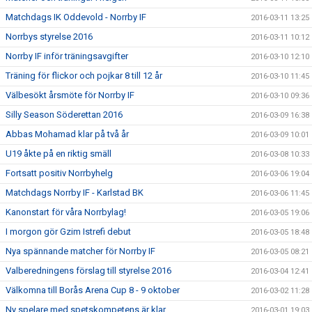
Matchdags IK Oddevold - Norrby IF
2016-03-11 13:25
Norrbys styrelse 2016
2016-03-11 10:12
Norrby IF inför träningsavgifter
2016-03-10 12:10
Träning för flickor och pojkar 8 till 12 år
2016-03-10 11:45
Välbesökt årsmöte för Norrby IF
2016-03-10 09:36
Silly Season Söderettan 2016
2016-03-09 16:38
Abbas Mohamad klar på två år
2016-03-09 10:01
U19 åkte på en riktig smäll
2016-03-08 10:33
Fortsatt positiv Norrbyhelg
2016-03-06 19:04
Matchdags Norrby IF - Karlstad BK
2016-03-06 11:45
Kanonstart för våra Norrbylag!
2016-03-05 19:06
I morgon gör Gzim Istrefi debut
2016-03-05 18:48
Nya spännande matcher för Norrby IF
2016-03-05 08:21
Valberedningens förslag till styrelse 2016
2016-03-04 12:41
Välkomna till Borås Arena Cup 8 - 9 oktober
2016-03-02 11:28
Ny spelare med spetskompetens är klar.
2016-03-01 19:03