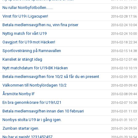
Nu rullar Norrbyfotbollen.......
2016-02-28 19:51
Vinst för U19 i Ligacupen!
2016-02-28 17:56
Betala medlemsavgiften nu, vinn fina priser
2016-02-24 10:04
Nyttig match för vårt U19
2016-02-24 10:00
Oavgjort för U19 mot Häcken!
2016-02-18 22:34
Sportlovsträning på Ramnavallen
2016-02-15 14:38
Kansliet är stängt idag
2016-02-12 07:48
Nytt matchdatum för U19-BK Häcken
2016-02-10 10:19
Betala medlemsavgiften före 10/2 så får du en present
2016-02-09 10:31
Välkommen till Norrbylördagen 13/2
2016-02-09 09:43
Årsmöte Norrby IF
2016-02-08 09:44
En bra genomkörare för U19/U21
2016-02-07 10:38
Betala medlemsavgiften innan den 10 februari
2016-02-01 11:03
Norrbys stolta U19 är i gång igen.
2016-01-31 10:17
Zumban startar igen.
2016-01-24 09:54
Nu har vi swish! 1231452457
2016-01-20 16:54