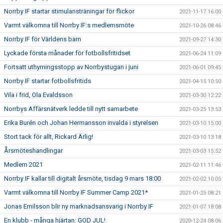
Norrby IF startar stimulansträningar för flickor
2021-11-17 16:00
Varmt välkomna till Norrby IF:s medlemsmöte
2021-10-26 08:46
Norrby IF för Världens barn
2021-09-27 14:30
Lyckade första månader för fotbollsfritidset
2021-06-24 11:09
Fortsatt uthyrningsstopp av Norrbystugan i juni
2021-06-01 09:45
Norrby IF startar fotbollsfritids
2021-04-15 10:50
Vila i frid, Ola Evaldsson
2021-03-30 12:22
Norrbys Affärsnätverk ledde till nytt samarbete
2021-03-25 13:53
Erika Burén och Johan Hermansson invalda i styrelsen
2021-03-10 15:00
Stort tack för allt, Rickard Ärlig!
2021-03-10 13:18
Årsmöteshandlingar
2021-03-03 15:52
Medlem 2021
2021-02-11 11:46
Norrby IF kallar till digitalt årsmöte, tisdag 9 mars 18:00
2021-02-02 10:05
Varmt välkomna till Norrby IF Summer Camp 2021*
2021-01-25 08:21
Jonas Emilsson blir ny marknadsansvarig i Norrby IF
2021-01-07 18:08
En klubb - många hjärtan: GOD JUL!
2020-12-24 08:06