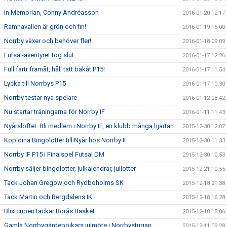
In Memorian, Conny Andréasson
2016-01-20 12:17
Ramnavallen är grön och fin!
2016-01-19 15:00
Norrby växer och behöver fler!
2016-01-18 09:09
Futsal-äventyret tog slut
2016-01-17 12:26
Full fartr framåt, håll tätt bakåt P15!
2016-01-17 11:54
Lycka till Norrbys P15
2016-01-17 10:30
Norrby testar nya spelare
2016-01-12 08:42
Nu startar träningarna för Norrby IF
2016-01-11 11:43
Nyårslöftet: Bli medlem i Norrby IF, en klubb många hjärtan
2015-12-30 12:07
Köp dina Bingolotter till Nyår hos Norrby IF
2015-12-30 11:33
Norrby IF P15 i Finalspel Futsal DM
2015-12-30 10:53
Norrby säljer bingolotter, julkalendrar, jullotter
2015-12-21 10:55
Tack Johan Gregow och Rydboholms SK
2015-12-18 21:38
Tack Martin och Bergdalens IK
2015-12-18 16:28
Blixtcupen tackar Borås Basket
2015-12-18 15:06
Gamla Norrbygärdepojkars julmöte i Norrbystugan
2015-12-11 09:28