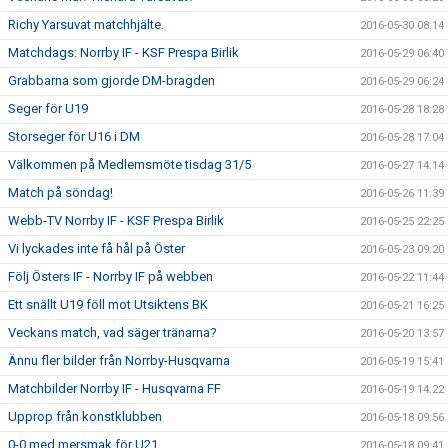
Richy Yarsuvat matchhjälte.
2016-05-30 08:14
Matchdags: Norrby IF - KSF Prespa Birlik
2016-05-29 06:40
Grabbarna som gjorde DM-bragden
2016-05-29 06:24
Seger för U19
2016-05-28 18:28
Storseger för U16 i DM
2016-05-28 17:04
Välkommen på Medlemsmöte tisdag 31/5
2016-05-27 14:14
Match på söndag!
2016-05-26 11:39
Webb-TV Norrby IF - KSF Prespa Birlik
2016-05-25 22:25
Vi lyckades inte få hål på Öster
2016-05-23 09:20
Följ Östers IF - Norrby IF på webben
2016-05-22 11:44
Ett snällt U19 föll mot Utsiktens BK
2016-05-21 16:25
Veckans match, vad säger tränarna?
2016-05-20 13:57
Ännu fler bilder från Norrby-Husqvarna
2016-05-19 15:41
Matchbilder Norrby IF - Husqvarna FF
2016-05-19 14:22
Upprop från konstklubben
2016-05-18 09:56
0-0 med mersmak för U21
2016-05-18 09:41