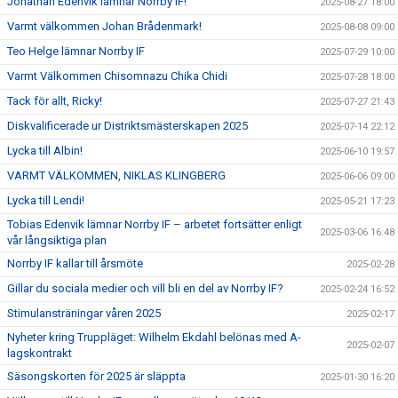
Jonathan Edenvik lämnar Norrby IF!
2025-08-27 18:00
Varmt välkommen Johan Brådenmark!
2025-08-08 09:00
Teo Helge lämnar Norrby IF
2025-07-29 10:00
Varmt Välkommen Chisomnazu Chika Chidi
2025-07-28 18:00
Tack för allt, Ricky!
2025-07-27 21:43
Diskvalificerade ur Distriktsmästerskapen 2025
2025-07-14 22:12
Lycka till Albin!
2025-06-10 19:57
VARMT VÄLKOMMEN, NIKLAS KLINGBERG
2025-06-06 09:00
Lycka till Lendi!
2025-05-21 17:23
Tobias Edenvik lämnar Norrby IF – arbetet fortsätter enligt
2025-03-06 16:48
vår långsiktiga plan
Norrby IF kallar till årsmöte
2025-02-28
Gillar du sociala medier och vill bli en del av Norrby IF?
2025-02-24 16:52
Stimulansträningar våren 2025
2025-02-17
Nyheter kring Truppläget: Wilhelm Ekdahl belönas med A-
2025-02-07
lagskontrakt
Säsongskorten för 2025 är släppta
2025-01-30 16:20