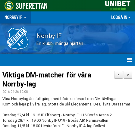
NORRBY IF
LOGGA IN
Norrby IF
En klubb, många hjärtan
HEM
Viktiga DM-matcher för våra
<
>
Norrby-lag
NYHETER
2016-04-26 10:08
FÖRENINGEN
Våra Norrbylag är i full gång med både seriespel och DM-tävlingar.
Kom och heja på våra lag. Stötta de Blå Eleganterna, De Blåvita Brassarna!
KALENDER
Onsdag 27/4 kl. 19.15 IF Elfsborg - Norrby IF U16 Borås Arena 2
Torsdag 28/4 kl. 19.00 Norrby IF U19 - Borås AIK Ramnavallen
VÅRA LAG
Onsdag 11/5 kl. 18.00 Hestrafors IF - Norrby IF A-lag Bollevi