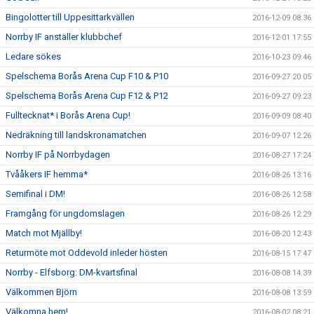
Bingolotter till Uppesittarkvällen
2016-12-09 08:36
Norrby IF anställer klubbchef
2016-12-01 17:55
Ledare sökes
2016-10-23 09:46
Spelschema Borås Arena Cup F10 & P10
2016-09-27 20:05
Spelschema Borås Arena Cup F12 & P12
2016-09-27 09:23
Fulltecknat* i Borås Arena Cup!
2016-09-09 08:40
Nedräkning till landskronamatchen
2016-09-07 12:26
Norrby IF på Norrbydagen
2016-08-27 17:24
Tvååkers IF hemma*
2016-08-26 13:16
Semifinal i DM!
2016-08-26 12:58
Framgång för ungdomslagen
2016-08-26 12:29
Match mot Mjällby!
2016-08-20 12:43
Returmöte mot Oddevold inleder hösten
2016-08-15 17:47
Norrby - Elfsborg: DM-kvartsfinal
2016-08-08 14:39
Välkommen Björn
2016-08-08 13:59
Välkomna hem!
2016-08-02 08:21