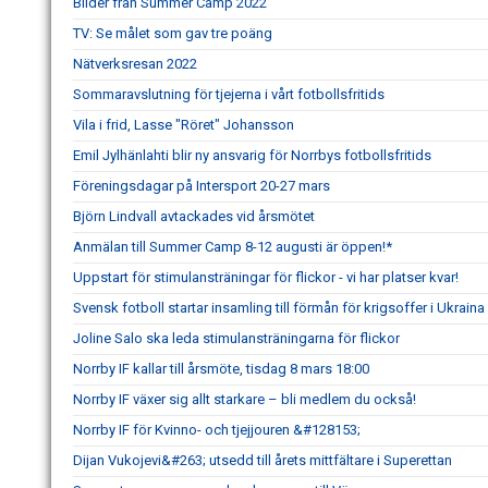
Bilder från Summer Camp 2022
TV: Se målet som gav tre poäng
Nätverksresan 2022
Sommaravslutning för tjejerna i vårt fotbollsfritids
Vila i frid, Lasse "Röret" Johansson
Emil Jylhänlahti blir ny ansvarig för Norrbys fotbollsfritids
Föreningsdagar på Intersport 20-27 mars
Björn Lindvall avtackades vid årsmötet
Anmälan till Summer Camp 8-12 augusti är öppen!*
Uppstart för stimulansträningar för flickor - vi har platser kvar!
Svensk fotboll startar insamling till förmån för krigsoffer i Ukraina
Joline Salo ska leda stimulansträningarna för flickor
Norrby IF kallar till årsmöte, tisdag 8 mars 18:00
Norrby IF växer sig allt starkare – bli medlem du också!
Norrby IF för Kvinno- och tjejjouren &#128153;
Dijan Vukojevi&#263; utsedd till årets mittfältare i Superettan