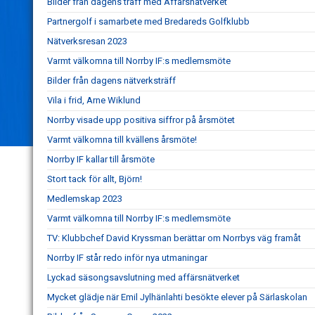
Bilder från dagens träff med Affärsnätverket
Partnergolf i samarbete med Bredareds Golfklubb
Nätverksresan 2023
Varmt välkomna till Norrby IF:s medlemsmöte
Bilder från dagens nätverksträff
Vila i frid, Arne Wiklund
Norrby visade upp positiva siffror på årsmötet
Varmt välkomna till kvällens årsmöte!
Norrby IF kallar till årsmöte
Stort tack för allt, Björn!
Medlemskap 2023
Varmt välkomna till Norrby IF:s medlemsmöte
TV: Klubbchef David Kryssman berättar om Norrbys väg framåt
Norrby IF står redo inför nya utmaningar
Lyckad säsongsavslutning med affärsnätverket
Mycket glädje när Emil Jylhänlahti besökte elever på Särlaskolan