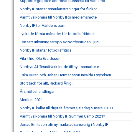
Supportergruppen anordnar bussresa till Värnamo
Norrby IF startar stimulansträningar för flickor
Varmt välkomna till Norrby IF:s medlemsmöte
Norrby IF för Världens barn
Lyckade första månader för fotbollsfritidset
Fortsatt uthyrningsstopp av Norrbystugan i juni
Norrby IF startar fotbollsfritids
Vila i frid, Ola Evaldsson
Norrbys Affärsnätverk ledde till nytt samarbete
Erika Burén och Johan Hermansson invalda i styrelsen
Stort tack för allt, Rickard Ärlig!
Årsmöteshandlingar
Medlem 2021
Norrby IF kallar till digitalt årsmöte, tisdag 9 mars 18:00
Varmt välkomna till Norrby IF Summer Camp 2021*
Jonas Emilsson blir ny marknadsansvarig i Norrby IF