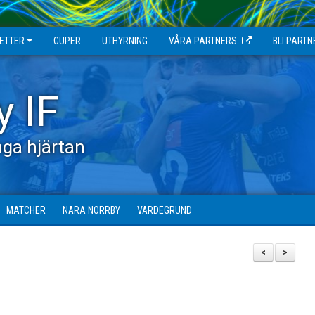
JETTER
CUPER
UTHYRNING
VÅRA PARTNERS
BLI PARTN
y IF
ga hjärtan
MATCHER
NÄRA NORRBY
VÄRDEGRUND
<
>