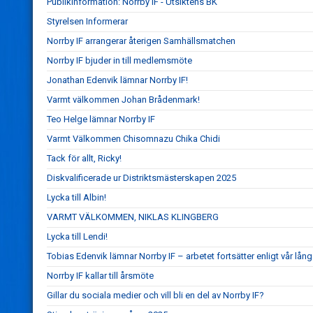
Publikinformation: Norrby IF - Utsiktens BK
Styrelsen Informerar
Norrby IF arrangerar återigen Samhällsmatchen
Norrby IF bjuder in till medlemsmöte
Jonathan Edenvik lämnar Norrby IF!
Varmt välkommen Johan Brådenmark!
Teo Helge lämnar Norrby IF
Varmt Välkommen Chisomnazu Chika Chidi
Tack för allt, Ricky!
Diskvalificerade ur Distriktsmästerskapen 2025
Lycka till Albin!
VARMT VÄLKOMMEN, NIKLAS KLINGBERG
Lycka till Lendi!
Tobias Edenvik lämnar Norrby IF – arbetet fortsätter enligt vår lång
Norrby IF kallar till årsmöte
Gillar du sociala medier och vill bli en del av Norrby IF?