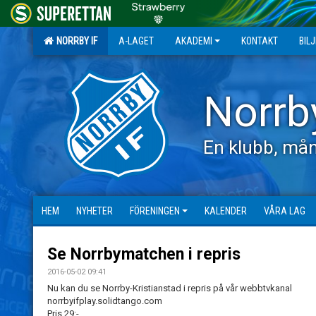
NORRBY IF
A-LAGET
AKADEMI
KONTAKT
BIL
Norrb
En klubb, mån
HEM
NYHETER
FÖRENINGEN
KALENDER
VÅRA LAG
Se Norrbymatchen i repris
2016-05-02 09:41
Nu kan du se Norrby-Kristianstad i repris på vår webbtvkanal
norrbyifplay.solidtango.com
Pris 29:-