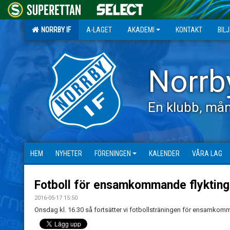
NORRBY IF
A-LAGET
AKADEMI
KONTAKT
BIL
Norrb
En klubb, mån
HEM
NYHETER
FÖRENINGEN
KALENDER
VÅRA LAG
Fotboll för ensamkommande flyktin
2016-05-17 15:50
Onsdag kl. 16.30 så fortsätter vi fotbollsträningen för ensamkomma