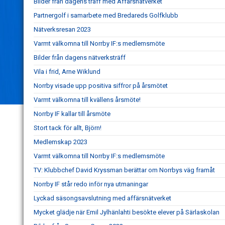
Bilder från dagens träff med Affärsnätverket
Partnergolf i samarbete med Bredareds Golfklubb
Nätverksresan 2023
Varmt välkomna till Norrby IF:s medlemsmöte
Bilder från dagens nätverksträff
Vila i frid, Arne Wiklund
Norrby visade upp positiva siffror på årsmötet
Varmt välkomna till kvällens årsmöte!
Norrby IF kallar till årsmöte
Stort tack för allt, Björn!
Medlemskap 2023
Varmt välkomna till Norrby IF:s medlemsmöte
TV: Klubbchef David Kryssman berättar om Norrbys väg framåt
Norrby IF står redo inför nya utmaningar
Lyckad säsongsavslutning med affärsnätverket
Mycket glädje när Emil Jylhänlahti besökte elever på Särlaskolan