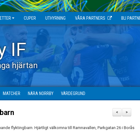
JETTER
CUPER
UTHYRNING
VÅRA PARTNERS
BLI PARTN
y IF
ga hjärtan
MATCHER
NÄRA NORRBY
VÄRDEGRUND
gbarn
<
>
nde flyktingbarn. Hjärtligt välkomna till Ramnavallen, Parkgatan 26 i Borås