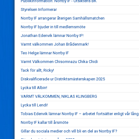
Publikinformation: Norrby IF - Utsiktens BK
Styrelsen Informerar
Norrby IF arrangerar återigen Samhällsmatchen
Norrby IF bjuder in till medlemsmöte
Jonathan Edenvik lämnar Norrby IF!
Varmt välkommen Johan Brådenmark!
Teo Helge lämnar Norrby IF
Varmt Välkommen Chisomnazu Chika Chidi
Tack för allt, Ricky!
Diskvalificerade ur Distriktsmästerskapen 2025
Lycka till Albin!
VARMT VÄLKOMMEN, NIKLAS KLINGBERG
Lycka till Lendi!
Tobias Edenvik lämnar Norrby IF – arbetet fortsätter enligt vår lång
Norrby IF kallar till årsmöte
Gillar du sociala medier och vill bli en del av Norrby IF?