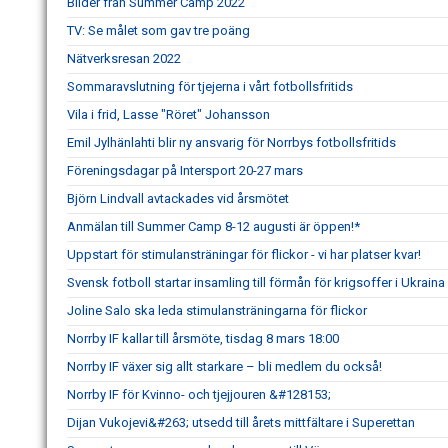
Bilder från Summer Camp 2022
TV: Se målet som gav tre poäng
Nätverksresan 2022
Sommaravslutning för tjejerna i vårt fotbollsfritids
Vila i frid, Lasse "Röret" Johansson
Emil Jylhänlahti blir ny ansvarig för Norrbys fotbollsfritids
Föreningsdagar på Intersport 20-27 mars
Björn Lindvall avtackades vid årsmötet
Anmälan till Summer Camp 8-12 augusti är öppen!*
Uppstart för stimulansträningar för flickor - vi har platser kvar!
Svensk fotboll startar insamling till förmån för krigsoffer i Ukraina
Joline Salo ska leda stimulansträningarna för flickor
Norrby IF kallar till årsmöte, tisdag 8 mars 18:00
Norrby IF växer sig allt starkare – bli medlem du också!
Norrby IF för Kvinno- och tjejjouren &#128153;
Dijan Vukojevi&#263; utsedd till årets mittfältare i Superettan