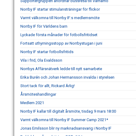
Supportergruppen anordnar bussresa till Värnamo
Norrby IF startar stimulansträningar för flickor
Varmt välkomna till Norrby IF:s medlemsmöte
Norrby IF för Världens barn
Lyckade första månader för fotbollsfritidset
Fortsatt uthyrningsstopp av Norrbystugan i juni
Norrby IF startar fotbollsfritids
Vila i frid, Ola Evaldsson
Norrbys Affärsnätverk ledde till nytt samarbete
Erika Burén och Johan Hermansson invalda i styrelsen
Stort tack för allt, Rickard Ärlig!
Årsmöteshandlingar
Medlem 2021
Norrby IF kallar till digitalt årsmöte, tisdag 9 mars 18:00
Varmt välkomna till Norrby IF Summer Camp 2021*
Jonas Emilsson blir ny marknadsansvarig i Norrby IF