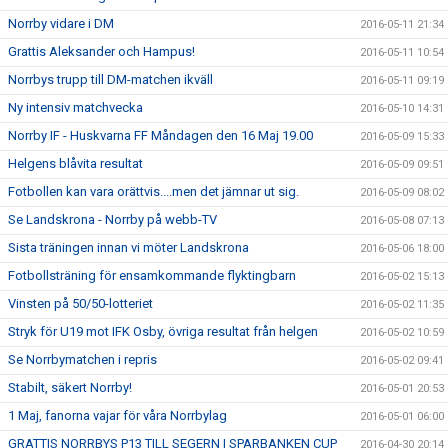
Norrby vidare i DM
2016-05-11 21:34
Grattis Aleksander och Hampus!
2016-05-11 10:54
Norrbys trupp till DM-matchen ikväll
2016-05-11 09:19
Ny intensiv matchvecka
2016-05-10 14:31
Norrby IF - Huskvarna FF Måndagen den 16 Maj 19.00
2016-05-09 15:33
Helgens blåvita resultat
2016-05-09 09:51
Fotbollen kan vara orättvis....men det jämnar ut sig.
2016-05-09 08:02
Se Landskrona - Norrby på webb-TV
2016-05-08 07:13
Sista träningen innan vi möter Landskrona
2016-05-06 18:00
Fotbollsträning för ensamkommande flyktingbarn
2016-05-02 15:13
Vinsten på 50/50-lotteriet
2016-05-02 11:35
Stryk för U19 mot IFK Osby, övriga resultat från helgen
2016-05-02 10:59
Se Norrbymatchen i repris
2016-05-02 09:41
Stabilt, säkert Norrby!
2016-05-01 20:53
1 Maj, fanorna vajar för våra Norrbylag
2016-05-01 06:00
GRATTIS NORRBYS P13 TILL SEGERN I SPARBANKEN CUP
2016-04-30 20:14