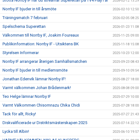
Stötta Norrby IF när du streamar Superettan på TV4 Play i år
2026-02-12 13:29
Norrby IF bjuder in till årsmöte
2026-02-10 12:50
Träningsmatch 7 februari
2026-02-05 08:25
Spelschema Superettan
2026-01-23 11:08
Välkommen till Norrby IF, Joakim Foureaux
2025-11-25 09:00
Publikinformation: Norrby IF - Utsiktens BK
2025-11-18 15:08
Styrelsen Informerar
2025-10-23 12:00
Norrby IF arrangerar återigen Samhällsmatchen
2025-09-23 08:43
Norrby IF bjuder in till medlemsmöte
2025-09-10 09:54
Jonathan Edenvik lämnar Norrby IF!
2025-08-27 18:00
Varmt välkommen Johan Brådenmark!
2025-08-08 09:00
Teo Helge lämnar Norrby IF
2025-07-29 10:00
Varmt Välkommen Chisomnazu Chika Chidi
2025-07-28 18:00
Tack för allt, Ricky!
2025-07-27 21:43
Diskvalificerade ur Distriktsmästerskapen 2025
2025-07-14 22:12
Lycka till Albin!
2025-06-10 19:57