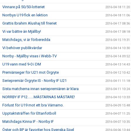
Vinnare på 50/50-lotteriet
2016-04-18 11:20
Norrbys U19 fick en lektion
2016-04-18 11:06
Grattis Ibrahim Alushaj till frieriet
2016-04-17 08:36
Vi var bättre än Mjällby!
2016-04-17 08:18
Matchdags, vi är förberedda
2016-04-15 19:31
Vi behöver publikvärdar
2016-04-14 10:30
Norrby - Mjällby visas i Webb-TV
2016-04-14 09:52
U19 vann med 9-0 i DM
2016-04-13 14:43
Premiärseger för U21 mot Örgryte
2016-04-12 10:42
Seriepremiär Örgryte IS - Norrby IF U21
2016-04-11 11:18
Sista matcherna innan seriepremiären är klara
2016-04-11 10:24
NORRBY IF P12.......MÄSTARNAS MÄSTARE!
2016-04-10 13:33
Förlust för U19 mot ett bra Värnamo.
2016-04-09 15:48
Upptaktsträffen för Ettanfotboll
2016-04-07 11:25
Matchdags Kinna IF - Norrby IF
2016-04-07 10:35
Öster och BP är favoriter hos Svenska Spel
2016-04-06 13:44