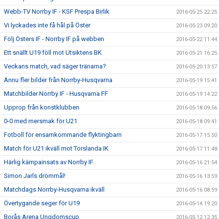
Webb-TV Norrby IF - KSF Prespa Birlik
2016-05-25 22:25
Vi lyckades inte få hål på Öster
2016-05-23 09:20
Följ Östers IF - Norrby IF på webben
2016-05-22 11:44
Ett snällt U19 föll mot Utsiktens BK
2016-05-21 16:25
Veckans match, vad säger tränarna?
2016-05-20 13:57
Ännu fler bilder från Norrby-Husqvarna
2016-05-19 15:41
Matchbilder Norrby IF - Husqvarna FF
2016-05-19 14:22
Upprop från konstklubben
2016-05-18 09:56
0-0 med mersmak för U21
2016-05-18 09:41
Fotboll för ensamkommande flyktingbarn
2016-05-17 15:50
Match för U21 ikväll mot Torslanda IK
2016-05-17 11:48
Härlig kämpainsats av Norrby IF.
2016-05-16 21:54
Simon Jarls drömmål!
2016-05-16 13:59
Matchdags Norrby-Husqvarna ikväll
2016-05-16 08:59
Övertygande seger för U19
2016-05-14 19:20
Borås Arena Ungdomscup
2016-05-12 12:35