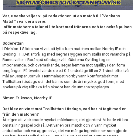
MATCHER
NÄRA NORRBY
Varje vecka väljer vi på redaktionen ut en match till ”Veckans
Match” i vardera serie.
Inför matcherna talar vi lite kort med tränarna och tar också pulsen
VÄRDEGRUND
på respektive lag.
Söderettan
I Division 1 Södra har vi valt att lyfta fram matchen mellan Norrby IF och
Qviding FIF. Det är två lag med segrar i ryggen som ställs mot varandra på
Ramnavallen i Borås på söndag kväll. Gästerna Qviding tog en
imponerande, och överraskande, seger hemma mot Mjällby i den förra
omgången. På övertid vände de ett 0-1 underläge till en 2-1 vinst efter två
mål av Jesper Jörnvik. Hemmalaget Norrby vann komfortabelt mot
Trollhättan i tisdags och det känns som de är i mycket god form, med
spelare på väg tillbaka från skador kan de utmana topplagen.
Simon Eriksson, Norrby IF
Det blev en vinst mot Trollhättan i tisdags, vad har ni tagit med er
från den matchen?
Återigen att vi skapade mycket målchanser, det gjorde vi. Vi hade ett bra
omställningsspel också. Det var en bra match och vi vann mycket
andrabollar och var aggressiva, det var många ingredienser som gjorde