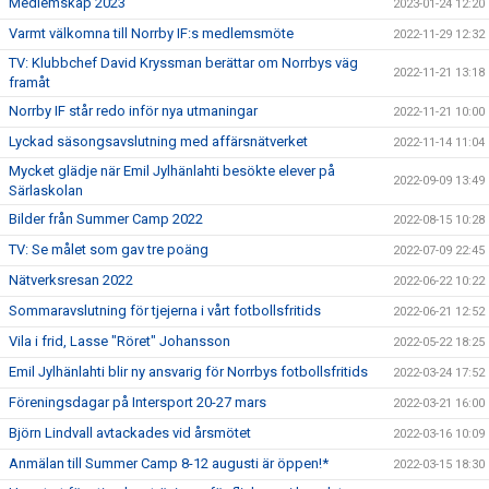
Medlemskap 2023
2023-01-24 12:20
Varmt välkomna till Norrby IF:s medlemsmöte
2022-11-29 12:32
TV: Klubbchef David Kryssman berättar om Norrbys väg
2022-11-21 13:18
framåt
Norrby IF står redo inför nya utmaningar
2022-11-21 10:00
Lyckad säsongsavslutning med affärsnätverket
2022-11-14 11:04
Mycket glädje när Emil Jylhänlahti besökte elever på
2022-09-09 13:49
Särlaskolan
Bilder från Summer Camp 2022
2022-08-15 10:28
TV: Se målet som gav tre poäng
2022-07-09 22:45
Nätverksresan 2022
2022-06-22 10:22
Sommaravslutning för tjejerna i vårt fotbollsfritids
2022-06-21 12:52
Vila i frid, Lasse "Röret" Johansson
2022-05-22 18:25
Emil Jylhänlahti blir ny ansvarig för Norrbys fotbollsfritids
2022-03-24 17:52
Föreningsdagar på Intersport 20-27 mars
2022-03-21 16:00
Björn Lindvall avtackades vid årsmötet
2022-03-16 10:09
Anmälan till Summer Camp 8-12 augusti är öppen!*
2022-03-15 18:30