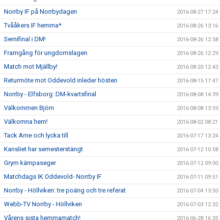
Norrby IF på Norrbydagen
2016-08-27 17:24
Tvååkers IF hemma*
2016-08-26 13:16
Semifinal i DM!
2016-08-26 12:58
Framgång för ungdomslagen
2016-08-26 12:29
Match mot Mjällby!
2016-08-20 12:43
Returmöte mot Oddevold inleder hösten
2016-08-15 17:47
Norrby - Elfsborg: DM-kvartsfinal
2016-08-08 14:39
Välkommen Björn
2016-08-08 13:59
Välkomna hem!
2016-08-02 08:21
Tack Arne och lycka till
2016-07-17 13:24
Kansliet har semesterstängt
2016-07-12 10:58
Grym kämpaseger
2016-07-12 09:00
Matchdags IK Oddevold- Norrby IF
2016-07-11 09:51
Norrby - Höllviken: tre poäng och tre referat
2016-07-04 13:50
Webb-TV Norrby - Höllviken
2016-07-03 12:32
Vårens sista hemmamatch!
2016-06-28 16:35