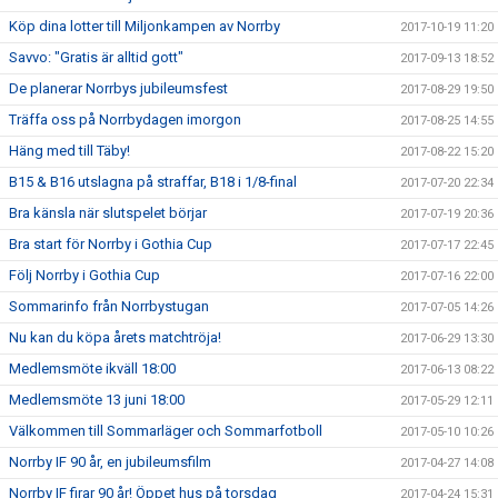
Köp dina lotter till Miljonkampen av Norrby
2017-10-19 11:20
Savvo: "Gratis är alltid gott"
2017-09-13 18:52
De planerar Norrbys jubileumsfest
2017-08-29 19:50
Träffa oss på Norrbydagen imorgon
2017-08-25 14:55
Häng med till Täby!
2017-08-22 15:20
B15 & B16 utslagna på straffar, B18 i 1/8-final
2017-07-20 22:34
Bra känsla när slutspelet börjar
2017-07-19 20:36
Bra start för Norrby i Gothia Cup
2017-07-17 22:45
Följ Norrby i Gothia Cup
2017-07-16 22:00
Sommarinfo från Norrbystugan
2017-07-05 14:26
Nu kan du köpa årets matchtröja!
2017-06-29 13:30
Medlemsmöte ikväll 18:00
2017-06-13 08:22
Medlemsmöte 13 juni 18:00
2017-05-29 12:11
Välkommen till Sommarläger och Sommarfotboll
2017-05-10 10:26
Norrby IF 90 år, en jubileumsfilm
2017-04-27 14:08
Norrby IF firar 90 år! Öppet hus på torsdag
2017-04-24 15:31