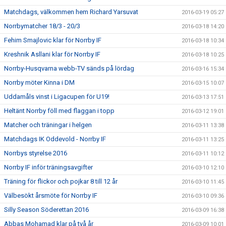
Matchdags, välkommen hem Richard Yarsuvat
2016-03-19 05:27
Norrbymatcher 18/3 - 20/3
2016-03-18 14:20
Fehim Smajlovic klar för Norrby IF
2016-03-18 10:34
Kreshnik Asllani klar för Norrby IF
2016-03-18 10:25
Norrby-Husqvarna webb-TV sänds på lördag
2016-03-16 15:34
Norrby möter Kinna i DM
2016-03-15 10:07
Uddamåls vinst i Ligacupen för U19!
2016-03-13 17:51
Heltänt Norrby föll med flaggan i topp
2016-03-12 19:01
Matcher och träningar i helgen
2016-03-11 13:38
Matchdags IK Oddevold - Norrby IF
2016-03-11 13:25
Norrbys styrelse 2016
2016-03-11 10:12
Norrby IF inför träningsavgifter
2016-03-10 12:10
Träning för flickor och pojkar 8 till 12 år
2016-03-10 11:45
Välbesökt årsmöte för Norrby IF
2016-03-10 09:36
Silly Season Söderettan 2016
2016-03-09 16:38
Abbas Mohamad klar på två år
2016-03-09 10:01