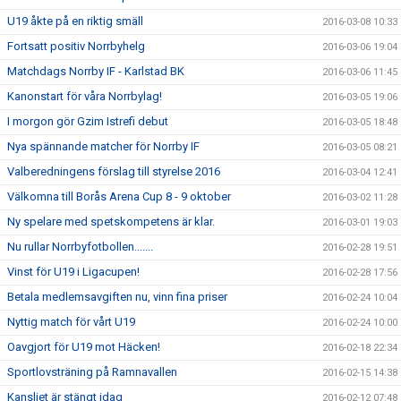
U19 åkte på en riktig smäll
2016-03-08 10:33
Fortsatt positiv Norrbyhelg
2016-03-06 19:04
Matchdags Norrby IF - Karlstad BK
2016-03-06 11:45
Kanonstart för våra Norrbylag!
2016-03-05 19:06
I morgon gör Gzim Istrefi debut
2016-03-05 18:48
Nya spännande matcher för Norrby IF
2016-03-05 08:21
Valberedningens förslag till styrelse 2016
2016-03-04 12:41
Välkomna till Borås Arena Cup 8 - 9 oktober
2016-03-02 11:28
Ny spelare med spetskompetens är klar.
2016-03-01 19:03
Nu rullar Norrbyfotbollen.......
2016-02-28 19:51
Vinst för U19 i Ligacupen!
2016-02-28 17:56
Betala medlemsavgiften nu, vinn fina priser
2016-02-24 10:04
Nyttig match för vårt U19
2016-02-24 10:00
Oavgjort för U19 mot Häcken!
2016-02-18 22:34
Sportlovsträning på Ramnavallen
2016-02-15 14:38
Kansliet är stängt idag
2016-02-12 07:48