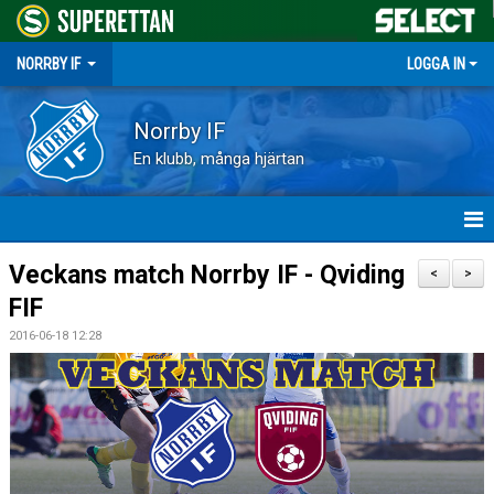
NORRBY IF
LOGGA IN
Norrby IF
En klubb, många hjärtan
HEM
Veckans match Norrby IF - Qviding
<
>
FIF
NYHETER
2016-06-18 12:28
FÖRENINGEN
KALENDER
VÅRA LAG