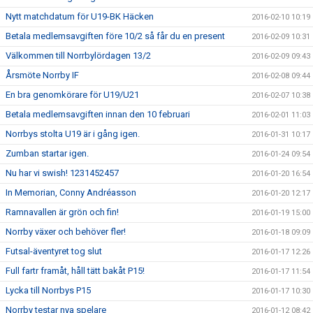
Nytt matchdatum för U19-BK Häcken
2016-02-10 10:19
Betala medlemsavgiften före 10/2 så får du en present
2016-02-09 10:31
Välkommen till Norrbylördagen 13/2
2016-02-09 09:43
Årsmöte Norrby IF
2016-02-08 09:44
En bra genomkörare för U19/U21
2016-02-07 10:38
Betala medlemsavgiften innan den 10 februari
2016-02-01 11:03
Norrbys stolta U19 är i gång igen.
2016-01-31 10:17
Zumban startar igen.
2016-01-24 09:54
Nu har vi swish! 1231452457
2016-01-20 16:54
In Memorian, Conny Andréasson
2016-01-20 12:17
Ramnavallen är grön och fin!
2016-01-19 15:00
Norrby växer och behöver fler!
2016-01-18 09:09
Futsal-äventyret tog slut
2016-01-17 12:26
Full fartr framåt, håll tätt bakåt P15!
2016-01-17 11:54
Lycka till Norrbys P15
2016-01-17 10:30
Norrby testar nya spelare
2016-01-12 08:42