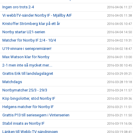
Ingen oro trots 2-4
2016-04-06 11:27
Vi webbTV-sänder Norrby IF - Mjällby AIF
2016-04-05 11:38
Kristoffer Strömberg klar på ett år
2016-04-05 10:47
Norrby startar U21-serien
2016-04-04 14:50
Matcher för Norrby IF 2/4 - 10/4
2016-04-02 19:31
U19 vinnare i seriepremiären!
2016-04-02 18:47
Max Watson klar för Norrby
2016-04-01 13:00
2-1 men inte så mycket mer....
2016-03-30 10:45
Grattis Erik till landslagslägret
2016-03-29 09:21
Matchdags
2016-03-28 19:18
Norrbymatcher 25/3 - 29/3
2016-03-24 11:57
Köp bingolotter, stöd Norrby IF
2016-03-23 09:36
Helgens matcher för Norrby IF
2016-03-21 11:51
Grattis P13 till seriesegern i Vinterserien
2016-03-21 11:50
Stabil insats av Norrby IF
2016-03-19 16:06
Länken till Webb-TV-sändningen
2016-03-19 08:41