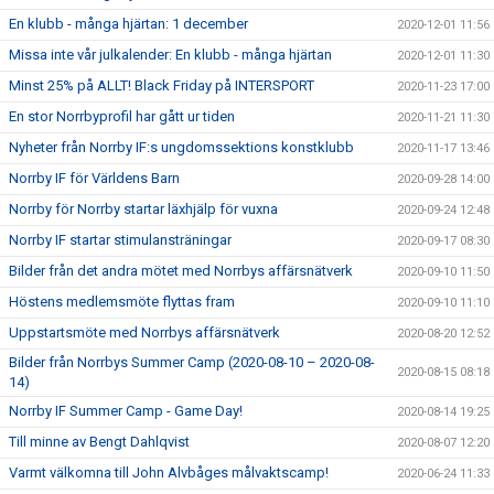
En klubb - många hjärtan: 1 december
2020-12-01 11:56
Missa inte vår julkalender: En klubb - många hjärtan
2020-12-01 11:30
Minst 25% på ALLT! Black Friday på INTERSPORT
2020-11-23 17:00
En stor Norrbyprofil har gått ur tiden
2020-11-21 11:30
Nyheter från Norrby IF:s ungdomssektions konstklubb
2020-11-17 13:46
Norrby IF för Världens Barn
2020-09-28 14:00
Norrby för Norrby startar läxhjälp för vuxna
2020-09-24 12:48
Norrby IF startar stimulansträningar
2020-09-17 08:30
Bilder från det andra mötet med Norrbys affärsnätverk
2020-09-10 11:50
Höstens medlemsmöte flyttas fram
2020-09-10 11:10
Uppstartsmöte med Norrbys affärsnätverk
2020-08-20 12:52
Bilder från Norrbys Summer Camp (2020-08-10 – 2020-08-
2020-08-15 08:18
14)
Norrby IF Summer Camp - Game Day!
2020-08-14 19:25
Till minne av Bengt Dahlqvist
2020-08-07 12:20
Varmt välkomna till John Alvbåges målvaktscamp!
2020-06-24 11:33