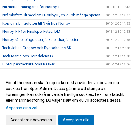
Nu startar träningarna för Norrby IF
2016-01-11 11:43
Nyårslöftet: Bli medlem i Norrby IF, en klubb många hjärtan
2015-12-30 12:07
Köp dina Bingolotter till Nyår hos Norrby IF
2015-12-30 11:33
Norrby IF P15 i Finalspel Futsal DM
2015-12-30 10:53
Norrby säljer bingolotter, julkalendrar, jullotter
2015-12-21 10:55
Tack Johan Gregow och Rydboholms SK
2015-12-18 21:38
Tack Martin och Bergdalens IK
2015-12-18 16:28
Blixtcupen tackar Borås Basket
2015-12-18 15:06
Gamla Norrbygärdepojkars julmöte i Norrbystugan
2015-12-11 09:28
Nobelfest i Norrbystugan
2015-12-11 09:13
För att hemsidan ska fungera korrekt använder vi nödvändiga
cookies från SportAdmin. Dessa går inte att stänga av.
OBS NY Lottning och gruppindelning till Blixtcupen!
2015-12-08 12:37
Föreningen kan också använda frivilliga cookies, t.ex. för statistik
P14 öser på i BUA-cupen
2015-12-06 15:07
eller marknadsföring. Du väljer själv om du vill acceptera dessa.
Bilder från U19:s segermatch
2015-12-06 14:59
Anpassa dina val
Vinst för P13
2015-12-06 11:42
Acceptera nödvändiga
Acceptera alla
U19 till slutspel i Ligacupen genom vinst över Elfsborg
2015-12-05 19:30
Vi slog Elfsborg! Vi är bäst i Sjuhärad!
2015-12-05 16:19