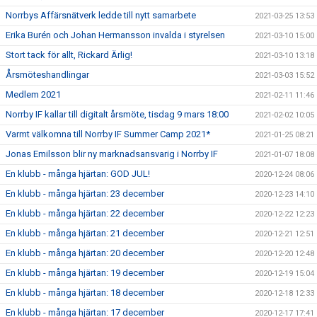
Norrbys Affärsnätverk ledde till nytt samarbete
2021-03-25 13:53
Erika Burén och Johan Hermansson invalda i styrelsen
2021-03-10 15:00
Stort tack för allt, Rickard Ärlig!
2021-03-10 13:18
Årsmöteshandlingar
2021-03-03 15:52
Medlem 2021
2021-02-11 11:46
Norrby IF kallar till digitalt årsmöte, tisdag 9 mars 18:00
2021-02-02 10:05
Varmt välkomna till Norrby IF Summer Camp 2021*
2021-01-25 08:21
Jonas Emilsson blir ny marknadsansvarig i Norrby IF
2021-01-07 18:08
En klubb - många hjärtan: GOD JUL!
2020-12-24 08:06
En klubb - många hjärtan: 23 december
2020-12-23 14:10
En klubb - många hjärtan: 22 december
2020-12-22 12:23
En klubb - många hjärtan: 21 december
2020-12-21 12:51
En klubb - många hjärtan: 20 december
2020-12-20 12:48
En klubb - många hjärtan: 19 december
2020-12-19 15:04
En klubb - många hjärtan: 18 december
2020-12-18 12:33
En klubb - många hjärtan: 17 december
2020-12-17 17:41