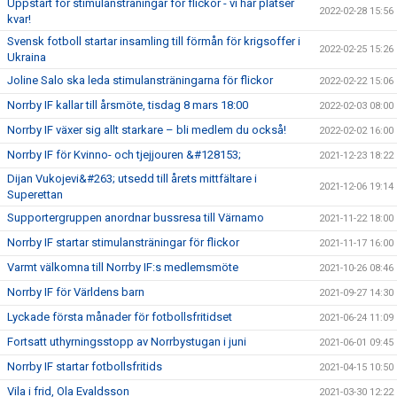
Uppstart för stimulansträningar för flickor - vi har platser
2022-02-28 15:56
kvar!
Svensk fotboll startar insamling till förmån för krigsoffer i
2022-02-25 15:26
Ukraina
Joline Salo ska leda stimulansträningarna för flickor
2022-02-22 15:06
Norrby IF kallar till årsmöte, tisdag 8 mars 18:00
2022-02-03 08:00
Norrby IF växer sig allt starkare – bli medlem du också!
2022-02-02 16:00
Norrby IF för Kvinno- och tjejjouren &#128153;
2021-12-23 18:22
Dijan Vukojevi&#263; utsedd till årets mittfältare i
2021-12-06 19:14
Superettan
Supportergruppen anordnar bussresa till Värnamo
2021-11-22 18:00
Norrby IF startar stimulansträningar för flickor
2021-11-17 16:00
Varmt välkomna till Norrby IF:s medlemsmöte
2021-10-26 08:46
Norrby IF för Världens barn
2021-09-27 14:30
Lyckade första månader för fotbollsfritidset
2021-06-24 11:09
Fortsatt uthyrningsstopp av Norrbystugan i juni
2021-06-01 09:45
Norrby IF startar fotbollsfritids
2021-04-15 10:50
Vila i frid, Ola Evaldsson
2021-03-30 12:22