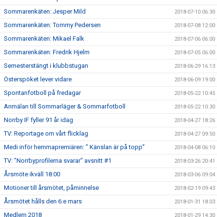
Sommarenkäten: Jesper Mild
2018-07-10 06:30
Sommarenkäten: Tommy Pedersen
2018-07-08 12:00
Sommarenkäten: Mikael Falk
2018-07-06 06:00
Sommarenkäten: Fredrik Hjelm
2018-07-05 06:00
Semesterstängt i klubbstugan
2018-06-29 16:13
Österspöket lever vidare
2018-06-09 19:00
Spontanfotboll på fredagar
2018-05-22 10:45
Anmälan till Sommarläger & Sommarfotboll
2018-05-22 10:30
Norrby IF fyller 91 år idag
2018-04-27 18:26
TV: Reportage om vårt flicklag
2018-04-27 09:50
Medi inför hemmapremiären: ” Känslan är på topp”
2018-04-08 06:10
TV: "Norrbyprofilerna svarar" avsnitt #1
2018-03-26 20:41
Årsmöte ikväll 18:00
2018-03-06 09:04
Motioner till årsmötet, påminnelse
2018-02-19 09:43
Årsmötet hålls den 6:e mars
2018-01-31 18:03
Medlem 2018
2018-01-29 14:30