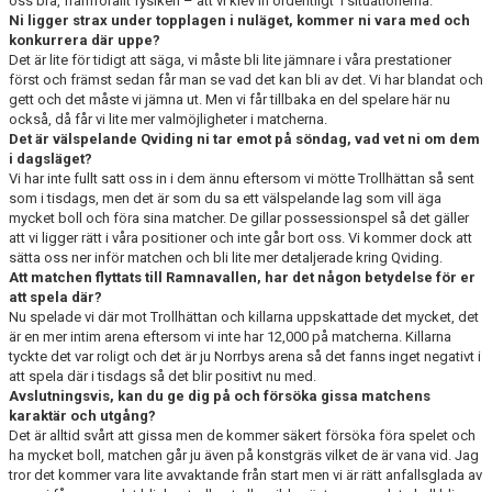
oss bra, framförallt fysiken – att vi klev in ordentligt i situationerna.
Ni ligger strax under topplagen i nuläget, kommer ni vara med och
konkurrera där uppe?
Det är lite för tidigt att säga, vi måste bli lite jämnare i våra prestationer
först och främst sedan får man se vad det kan bli av det. Vi har blandat och
gett och det måste vi jämna ut. Men vi får tillbaka en del spelare här nu
också, då får vi lite mer valmöjligheter i matcherna.
Det är välspelande Qviding ni tar emot på söndag, vad vet ni om dem
i dagsläget?
Vi har inte fullt satt oss in i dem ännu eftersom vi mötte Trollhättan så sent
som i tisdags, men det är som du sa ett välspelande lag som vill äga
mycket boll och föra sina matcher. De gillar possessionspel så det gäller
att vi ligger rätt i våra positioner och inte går bort oss. Vi kommer dock att
sätta oss ner inför matchen och bli lite mer detaljerade kring Qviding.
Att matchen flyttats till Ramnavallen, har det någon betydelse för er
att spela där?
Nu spelade vi där mot Trollhättan och killarna uppskattade det mycket, det
är en mer intim arena eftersom vi inte har 12,000 på matcherna. Killarna
tyckte det var roligt och det är ju Norrbys arena så det fanns inget negativt i
att spela där i tisdags så det blir positivt nu med.
Avslutningsvis, kan du ge dig på och försöka gissa matchens
karaktär och utgång?
Det är alltid svårt att gissa men de kommer säkert försöka föra spelet och
ha mycket boll, matchen går ju även på konstgräs vilket de är vana vid. Jag
tror det kommer vara lite avvaktande från start men vi är rätt anfallsglada av