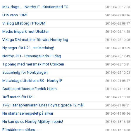
Max-dags......Norrby IF - Kristianstad FC
2016-04-30 17:53
U19 vann i DM!
2016-04-29 09:16
Vi slog Elfsborg i P16-DM
2016-04-28 09:17
Medis frispark mot Utsikten
2016-04-26 14:58
Viktiga DM-matcher för våra Norrby-lag
2016-04-26 10:08
Ny seger för U21, serieledning!
2016-04-26 09:39
Norrby U21 - Stenungsunds IF idag
2016-04-25 12:49
1 poäng med mersmak mot Utsikten
2016-04-25 10:21
Succéhelg för Norrbylagen
2016-04-25 10:03
Matchdags Utsiktens BK - Norrby IF
2016-04-24 08:27
Grattis ordförande Fredrik Hjelm
2016-04-21 11:00
Tuff match för U21
2016-04-21 10:13
17-2 i seriepremiären! Enes Poyraz gjorde 12 mål!
2016-04-21 09:31
Nu startar seriespelet på allvar
2016-04-19 09:36
Nu kan du se Norrby-Mjällby i repris!
2016-04-18 16:48
Förstärkning sökes......
2016-04-18 15:58