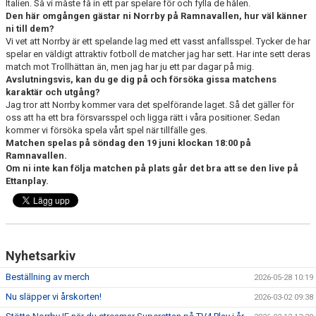
Italien. Så vi måste få in ett par spelare för och fylla de hålen.
Den här omgången gästar ni Norrby på Ramnavallen, hur väl känner
ni till dem?
Vi vet att Norrby är ett spelande lag med ett vasst anfallsspel. Tycker de har
spelar en väldigt attraktiv fotboll de matcher jag har sett. Har inte sett deras
match mot Trollhättan än, men jag har ju ett par dagar på mig.
Avslutningsvis, kan du ge dig på och försöka gissa matchens
karaktär och utgång?
Jag tror att Norrby kommer vara det spelförande laget. Så det gäller för
oss att ha ett bra försvarsspel och ligga rätt i våra positioner. Sedan
kommer vi försöka spela vårt spel när tillfälle ges.
Matchen spelas på söndag den 19 juni klockan 18:00 på
Ramnavallen.
Om ni inte kan följa matchen på plats går det bra att se den live på
Ettanplay.
Nyhetsarkiv
Beställning av merch
2026-05-28 10:19
Nu släpper vi årskorten!
2026-03-02 09:38