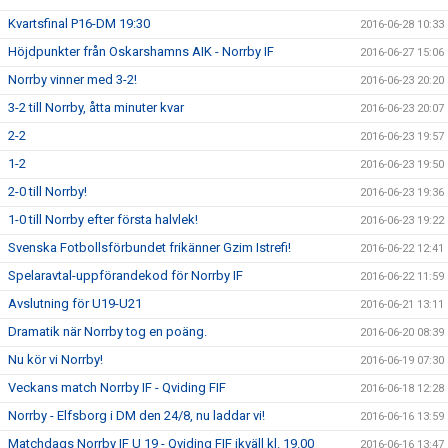
Kvartsfinal P16-DM 19:30
2016-06-28 10:33
Höjdpunkter från Oskarshamns AIK - Norrby IF
2016-06-27 15:06
Norrby vinner med 3-2!
2016-06-23 20:20
3-2 till Norrby, åtta minuter kvar
2016-06-23 20:07
2-2
2016-06-23 19:57
1-2
2016-06-23 19:50
2-0 till Norrby!
2016-06-23 19:36
1-0 till Norrby efter första halvlek!
2016-06-23 19:22
Svenska Fotbollsförbundet frikänner Gzim Istrefi!
2016-06-22 12:41
Spelaravtal-uppförandekod för Norrby IF
2016-06-22 11:59
Avslutning för U19-U21
2016-06-21 13:11
Dramatik när Norrby tog en poäng.
2016-06-20 08:39
Nu kör vi Norrby!
2016-06-19 07:30
Veckans match Norrby IF - Qviding FIF
2016-06-18 12:28
Norrby - Elfsborg i DM den 24/8, nu laddar vi!
2016-06-16 13:59
Matchdags Norrby IF U 19 - Qviding FIF ikväll kl. 19.00
2016-06-16 13:47