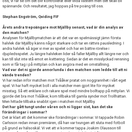
oss, vi får se om det blir kontrollerat eller vilda västern men det skall bli
spännande. Och resultatet, jag hoppas på tre poäng till oss.
Stephan Engström, Qviding FIF
Årets andra trepoängare mot Mjällby senast, vad är din analys av
den matchen?
Analysen för Mjällbymatchen är att det var en spelmässigt jämn första
halvlek där Mjällby känns något starkare och tar en rättvis pausledning. I
andra halvlek så äger vi mer av spelet och har en bättre rörelse i
djupledsspelet. Ju längre halvleken lider så faller Mjällby allt längre ner och
kan till slut inte stå emot en kvittering. Sedan är det en misslyckad rensning
som vi får tag i på mittplan och kan avgöra med en omställning.
Vad var det ni gjorde annorlunda i den matchen som ledde till att ni
vände trenden?
Vi har redan inför matchen mot Tvååker pratat om noggrannhet i vårt eget
spel. Vi har haft mycket boll i alla matcher men gjort lite för mycket
misstag. Så ett enklare och rakare spel med mindre bolltapp på mittplan. Vi
gjorde det bra mot Tvååker, kom tillbaka till gamla synder mot Trollhättan.
Men hittade tillbaka snabbt igen i matchen mot Mjällby.
Det har gått tungt under våren och ni ligger sist, kan det ske
förändringar i sommar?
Det är klart att det kommer ske förändringar i sommar. Vi tappade Robin
Carlsson redan innan premiären, då han var tvungen att sluta med fotboll
på grund av hälsoskäl. Vi vet att vi kommer tappa Joakim Olausson till