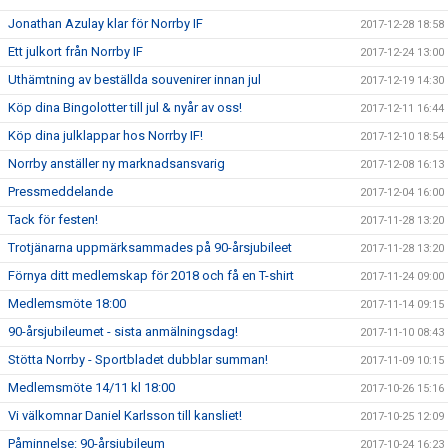
Jonathan Azulay klar för Norrby IF
2017-12-28 18:58
Ett julkort från Norrby IF
2017-12-24 13:00
Uthämtning av beställda souvenirer innan jul
2017-12-19 14:30
Köp dina Bingolotter till jul & nyår av oss!
2017-12-11 16:44
Köp dina julklappar hos Norrby IF!
2017-12-10 18:54
Norrby anställer ny marknadsansvarig
2017-12-08 16:13
Pressmeddelande
2017-12-04 16:00
Tack för festen!
2017-11-28 13:20
Trotjänarna uppmärksammades på 90-årsjubileet
2017-11-28 13:20
Förnya ditt medlemskap för 2018 och få en T-shirt
2017-11-24 09:00
Medlemsmöte 18:00
2017-11-14 09:15
90-årsjubileumet - sista anmälningsdag!
2017-11-10 08:43
Stötta Norrby - Sportbladet dubblar summan!
2017-11-09 10:15
Medlemsmöte 14/11 kl 18:00
2017-10-26 15:16
Vi välkomnar Daniel Karlsson till kansliet!
2017-10-25 12:09
Påminnelse: 90-årsjubileum
2017-10-24 16:23