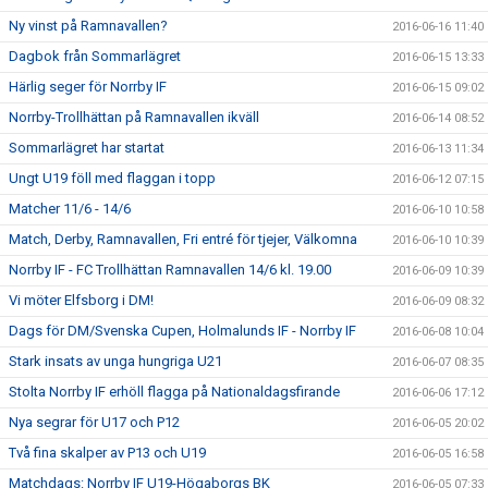
Ny vinst på Ramnavallen?
2016-06-16 11:40
Dagbok från Sommarlägret
2016-06-15 13:33
Härlig seger för Norrby IF
2016-06-15 09:02
Norrby-Trollhättan på Ramnavallen ikväll
2016-06-14 08:52
Sommarlägret har startat
2016-06-13 11:34
Ungt U19 föll med flaggan i topp
2016-06-12 07:15
Matcher 11/6 - 14/6
2016-06-10 10:58
Match, Derby, Ramnavallen, Fri entré för tjejer, Välkomna
2016-06-10 10:39
Norrby IF - FC Trollhättan Ramnavallen 14/6 kl. 19.00
2016-06-09 10:39
Vi möter Elfsborg i DM!
2016-06-09 08:32
Dags för DM/Svenska Cupen, Holmalunds IF - Norrby IF
2016-06-08 10:04
Stark insats av unga hungriga U21
2016-06-07 08:35
Stolta Norrby IF erhöll flagga på Nationaldagsfirande
2016-06-06 17:12
Nya segrar för U17 och P12
2016-06-05 20:02
Två fina skalper av P13 och U19
2016-06-05 16:58
Matchdags: Norrby IF U19-Högaborgs BK
2016-06-05 07:33