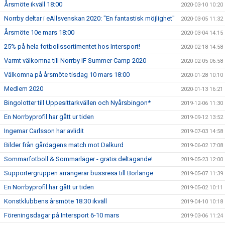
Årsmöte ikväll 18:00
2020-03-10 10:20
Norrby deltar i eAllsvenskan 2020: "En fantastisk möjlighet"
2020-03-05 11:32
Årsmöte 10e mars 18:00
2020-03-04 14:15
25% på hela fotbollssortimentet hos Intersport!
2020-02-18 14:58
Varmt välkomna till Norrby IF Summer Camp 2020
2020-02-05 06:58
Välkomna på årsmöte tisdag 10 mars 18:00
2020-01-28 10:10
Medlem 2020
2020-01-13 16:21
Bingolotter till Uppesittarkvällen och Nyårsbingon*
2019-12-06 11:30
En Norrbyprofil har gått ur tiden
2019-09-12 13:52
Ingemar Carlsson har avlidit
2019-07-03 14:58
Bilder från gårdagens match mot Dalkurd
2019-06-02 17:08
Sommarfotboll & Sommarläger - gratis deltagande!
2019-05-23 12:00
Supportergruppen arrangerar bussresa till Borlänge
2019-05-07 11:39
En Norrbyprofil har gått ur tiden
2019-05-02 10:11
Konstklubbens årsmöte 18:30 ikväll
2019-04-10 10:18
Föreningsdagar på Intersport 6-10 mars
2019-03-06 11:24