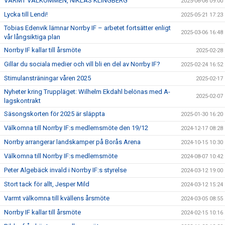
VARMT VÄLKOMMEN, NIKLAS KLINGBERG
2025-06-06 09:00
Lycka till Lendi!
2025-05-21 17:23
Tobias Edenvik lämnar Norrby IF – arbetet fortsätter enligt
2025-03-06 16:48
vår långsiktiga plan
Norrby IF kallar till årsmöte
2025-02-28
Gillar du sociala medier och vill bli en del av Norrby IF?
2025-02-24 16:52
Stimulansträningar våren 2025
2025-02-17
Nyheter kring Truppläget: Wilhelm Ekdahl belönas med A-
2025-02-07
lagskontrakt
Säsongskorten för 2025 är släppta
2025-01-30 16:20
Välkomna till Norrby IF:s medlemsmöte den 19/12
2024-12-17 08:28
Norrby arrangerar landskamper på Borås Arena
2024-10-15 10:30
Välkomna till Norrby IF:s medlemsmöte
2024-08-07 10:42
Peter Algebäck invald i Norrby IF:s styrelse
2024-03-12 19:00
Stort tack för allt, Jesper Mild
2024-03-12 15:24
Varmt välkomna till kvällens årsmöte
2024-03-05 08:55
Norrby IF kallar till årsmöte
2024-02-15 10:16