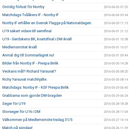
Onödig förlust för Norrby
2016-06-05 07:25
Matchdags Tvååkers IF - Norrby IF
2016-06-04 09:34
Norrby IF erhåller en Svensk Flagga på Nationaldagen.
2016-06-03 11:13
U19 säkert vidare till semifinal
2016-06-01 21:12
U19 - Gerdskens BK, kvartsfinal i DM ikväll
2016-06-01 10:38
Medlemsmötet ikväll
2016-05-31 10:07
Anmäl dig till Sommarlägret nu!
2016-05-31 09:44
Bilder från Norrby IF - Prespa Birlik
2016-05-30 14:28
Veckans mål? Richard Yarsuvat?
2016-05-30 08:20
Richy Yarsuvat matchhjälte.
2016-05-30 08:14
Matchdags: Norrby IF - KSF Prespa Birlik
2016-05-29 06:40
Grabbarna som gjorde DM-bragden
2016-05-29 06:24
Seger för U19
2016-05-28 18:28
Storseger för U16 i DM
2016-05-28 17:04
Välkommen på Medlemsmöte tisdag 31/5
2016-05-27 14:14
Match på söndag!
2016-05-26 11:39