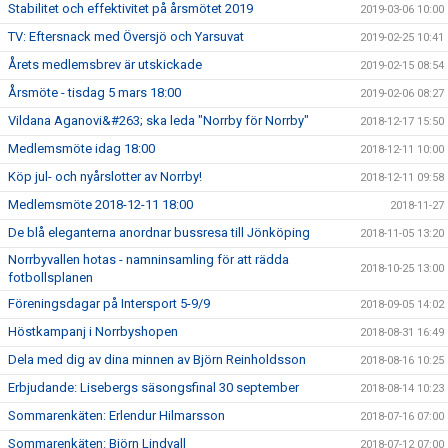
Stabilitet och effektivitet på årsmötet 2019
2019-03-06 10:00
TV: Eftersnack med Översjö och Yarsuvat
2019-02-25 10:41
Årets medlemsbrev är utskickade
2019-02-15 08:54
Årsmöte - tisdag 5 mars 18:00
2019-02-06 08:27
Vildana Aganovi&#263; ska leda "Norrby för Norrby"
2018-12-17 15:50
Medlemsmöte idag 18:00
2018-12-11 10:00
Köp jul- och nyårslotter av Norrby!
2018-12-11 09:58
Medlemsmöte 2018-12-11 18:00
2018-11-27
De blå eleganterna anordnar bussresa till Jönköping
2018-11-05 13:20
Norrbyvallen hotas - namninsamling för att rädda
2018-10-25 13:00
fotbollsplanen
Föreningsdagar på Intersport 5-9/9
2018-09-05 14:02
Höstkampanj i Norrbyshopen
2018-08-31 16:49
Dela med dig av dina minnen av Björn Reinholdsson
2018-08-16 10:25
Erbjudande: Lisebergs säsongsfinal 30 september
2018-08-14 10:23
Sommarenkäten: Erlendur Hilmarsson
2018-07-16 07:00
Sommarenkäten: Björn Lindvall
2018-07-12 07:00