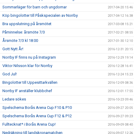
Sommarläger för barn och ungdomar
2017-04-20 15:46
Köp bingolotter till Påskspecialen av Norrby
2017-04-12 16:38
Bra uppslutning på årsmötet
2017-03-08 15:21
Påminnelse: årsmöte 7/3
2017-02-21 08:55
Årsmöte 7/3 kl 18:00
2017-01-30 12:10
Gott Nytt År!
2016-12-31 20:15
Norrby IF finns nu på Instagram
2016-12-29 19:14
Viktor Nilsson klar för Norrby
2016-12-28 16:41
God Jul!
2016-12-24 15:23
Bingolotter till Uppesittarkvällen
2016-12-09 08:36
Norrby IF anställer klubbchef
2016-12-01 17:55
Ledare sökes
2016-10-23 09:46
Spelschema Borås Arena Cup F10 & P10
2016-09-27 20:05
Spelschema Borås Arena Cup F12 & P12
2016-09-27 09:23
Fulltecknat* i Borås Arena Cup!
2016-09-09 08:40
Nedräkning till landskronamatchen
2016-09-07 12:26