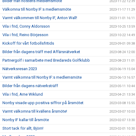
Bilder från höstens medlemsmöte
2023-11-22 12:39
Välkomna till Norrby IF:s medlemsmöte
2023-11-17 11:29
Varmt välkommen till Norrby IF, Anton Wall!
2023-11-01 16:11
Vila i frid, Conny Aldorsson
2023-10-25 13:59
Vila i frid, Reino Börjesson
2023-10-22 14:49
Kickoff för vårt fotbollsfritids
2023-09-01 09:38
Bilder från dagens träff med Affärsnätverket
2023-08-24 12:00
Partnergolf i samarbete med Bredareds Golfklubb
2023-08-23 11:01
Nätverksresan 2023
2023-06-19 15:04
Varmt välkomna till Norrby IF:s medlemsmöte
2023-06-13 16:57
Bilder från dagens nätverksträff
2023-05-11 10:44
Vila i frid, Arne Wiklund
2023-04-21 13:34
Norrby visade upp positiva siffror på årsmötet
2023-03-08 15:55
Varmt välkomna till kvällens årsmöte!
2023-03-07 10:03
Norrby IF kallar till årsmöte
2023-02-07 13:30
Stort tack för allt, Björn!
2023-02-01 10:30