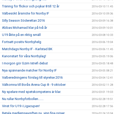
Träning för flickor och pojkar 8 till 12 år
2016-03-10 11:45
Välbesökt årsmöte för Norrby IF
2016-03-10 09:36
Silly Season Söderettan 2016
2016-03-09 16:38
Abbas Mohamad klar på två år
2016-03-09 10:01
U19 åkte på en riktig smäll
2016-03-08 10:33
Fortsatt positiv Norrbyhelg
2016-03-06 19:04
Matchdags Norrby IF - Karlstad BK
2016-03-06 11:45
Kanonstart för våra Norrbylag!
2016-03-05 19:06
I morgon gör Gzim Istrefi debut
2016-03-05 18:48
Nya spännande matcher för Norrby IF
2016-03-05 08:21
Valberedningens förslag till styrelse 2016
2016-03-04 12:41
Välkomna till Borås Arena Cup 8 - 9 oktober
2016-03-02 11:28
Ny spelare med spetskompetens är klar.
2016-03-01 19:03
Nu rullar Norrbyfotbollen.......
2016-02-28 19:51
Vinst för U19 i Ligacupen!
2016-02-28 17:56
Betala medlemsavgiften nu, vinn fina priser
2016-02-24 10:04