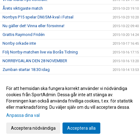
Årets viktigaste match
2015-10-23 19:10
Norrbys P15 spelar DM/SM-kval i Futsal
2015-10-23 10:20
Nu gäller det! Vinna eller försvinna!
2015-10-22 09:40
Grattis Raymond Fridén
2015-10-20 14:24
Norrby orkade inte
2015-10-17 16:45
Följ Norrby-matchen live via Borås Tidning
2015-10-16 17:15
NORRBYGALAN DEN 28 NOVEMBER
2015-10-16 13:20
Zumban startar 18.30 idag
2015-10-14 13:53
BLIXTCUPEN 2015
2015-10-14 10:57
Supporterbuss till Oskarshamn
2015-10-12 10:32
För att hemsidan ska fungera korrekt använder vi nödvändiga
cookies från SportAdmin. Dessa går inte att stänga av.
Träningar under utbildningsveckan
2015-10-11 23:02
Föreningen kan också använda frivilliga cookies, t.ex. för statistik
Ny rysar-match
2015-10-08 11:48
eller marknadsföring. Du väljer själv om du vill acceptera dessa.
Öppen träning
2015-10-07 22:58
Anpassa dina val
U17 och U19 kvalspelar samt deltar i Ligacupen
2015-10-07 22:06
Acceptera nödvändiga
Acceptera alla
Inbjudan-Inspirationsträff
2015-10-07 10:06
Utbildningsvecka
2015-10-07 09:58