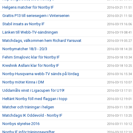
Helgens matcher för Norrby IF
2016-03-21 11:51
Grattis P13 till seriesegern i Vinterserien
2016-03-21 11:50
Stabil insats av Norrby IF
2016-03-19 16:06
Länken till Webb-TV-sändningen
2016-03-19 08:41
Matchdags, välkommen hem Richard Yarsuvat
2016-03-19 05:27
Norrbymatcher 18/3 - 20/3
2016-03-18 14:20
Fehim Smajlovic klar för Norrby IF
2016-03-18 10:34
Kreshnik Asllani klar för Norrby IF
2016-03-18 10:25
Norrby-Husqvarna webb-TV sänds på lördag
2016-03-16 15:34
Norrby möter Kinna i DM
2016-03-15 10:07
Uddamåls vinst i Ligacupen för U19!
2016-03-13 17:51
Heltänt Norrby föll med flaggan i topp
2016-03-12 19:01
Matcher och träningar i helgen
2016-03-11 13:38
Matchdags IK Oddevold - Norrby IF
2016-03-11 13:25
Norrbys styrelse 2016
2016-03-11 10:12
Norrby IF inför träningsavgifter
2016-03-10 12:10