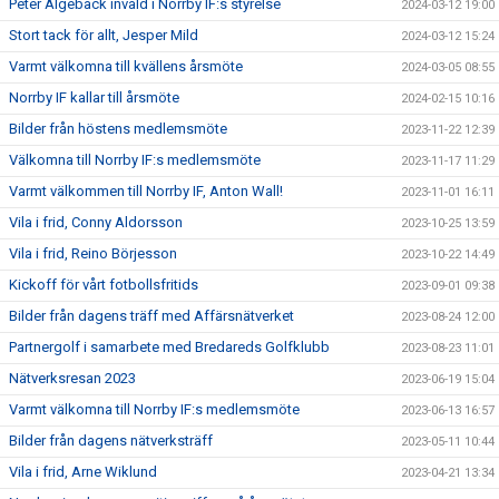
Peter Algebäck invald i Norrby IF:s styrelse
2024-03-12 19:00
Stort tack för allt, Jesper Mild
2024-03-12 15:24
Varmt välkomna till kvällens årsmöte
2024-03-05 08:55
Norrby IF kallar till årsmöte
2024-02-15 10:16
Bilder från höstens medlemsmöte
2023-11-22 12:39
Välkomna till Norrby IF:s medlemsmöte
2023-11-17 11:29
Varmt välkommen till Norrby IF, Anton Wall!
2023-11-01 16:11
Vila i frid, Conny Aldorsson
2023-10-25 13:59
Vila i frid, Reino Börjesson
2023-10-22 14:49
Kickoff för vårt fotbollsfritids
2023-09-01 09:38
Bilder från dagens träff med Affärsnätverket
2023-08-24 12:00
Partnergolf i samarbete med Bredareds Golfklubb
2023-08-23 11:01
Nätverksresan 2023
2023-06-19 15:04
Varmt välkomna till Norrby IF:s medlemsmöte
2023-06-13 16:57
Bilder från dagens nätverksträff
2023-05-11 10:44
Vila i frid, Arne Wiklund
2023-04-21 13:34