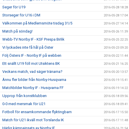
Seger för U19
2016-05-28 18:28
Storseger för U16 i DM
2016-05-28 17:04
Välkommen på Medlemsmöte tisdag 31/5
2016-05-27 14:14
Match på söndag!
2016-05-26 11:39
Webb-TV Norrby IF - KSF Prespa Birlik
2016-05-25 22:25
Vi lyckades inte få hål på Öster
2016-05-23 09:20
Följ Östers IF - Norrby IF på webben
2016-05-22 11:44
Ett snällt U19 föll mot Utsiktens BK
2016-05-21 16:25
Veckans match, vad säger tränarna?
2016-05-20 13:57
Ännu fler bilder från Norrby-Husqvarna
2016-05-19 15:41
Matchbilder Norrby IF - Husqvarna FF
2016-05-19 14:22
Upprop från konstklubben
2016-05-18 09:56
0-0 med mersmak för U21
2016-05-18 09:41
Fotboll för ensamkommande flyktingbarn
2016-05-17 15:50
Match för U21 ikväll mot Torslanda IK
2016-05-17 11:48
Härlig kämpainsats av Norrby IF.
2016-05-16 21:54