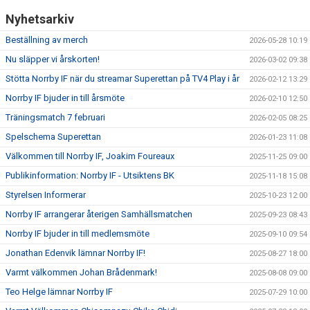
Nyhetsarkiv
Beställning av merch
2026-05-28 10:19
Nu släpper vi årskorten!
2026-03-02 09:38
Stötta Norrby IF när du streamar Superettan på TV4 Play i år
2026-02-12 13:29
Norrby IF bjuder in till årsmöte
2026-02-10 12:50
Träningsmatch 7 februari
2026-02-05 08:25
Spelschema Superettan
2026-01-23 11:08
Välkommen till Norrby IF, Joakim Foureaux
2025-11-25 09:00
Publikinformation: Norrby IF - Utsiktens BK
2025-11-18 15:08
Styrelsen Informerar
2025-10-23 12:00
Norrby IF arrangerar återigen Samhällsmatchen
2025-09-23 08:43
Norrby IF bjuder in till medlemsmöte
2025-09-10 09:54
Jonathan Edenvik lämnar Norrby IF!
2025-08-27 18:00
Varmt välkommen Johan Brådenmark!
2025-08-08 09:00
Teo Helge lämnar Norrby IF
2025-07-29 10:00