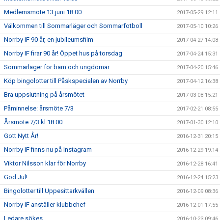
Medlemsmöte 13 juni 18:00
2017-05-29 12:11
Välkommen till Sommarläger och Sommarfotboll
2017-05-10 10:26
Norrby IF 90 år, en jubileumsfilm
2017-04-27 14:08
Norrby IF firar 90 år! Öppet hus på torsdag
2017-04-24 15:31
Sommarläger för barn och ungdomar
2017-04-20 15:46
Köp bingolotter till Påskspecialen av Norrby
2017-04-12 16:38
Bra uppslutning på årsmötet
2017-03-08 15:21
Påminnelse: årsmöte 7/3
2017-02-21 08:55
Årsmöte 7/3 kl 18:00
2017-01-30 12:10
Gott Nytt År!
2016-12-31 20:15
Norrby IF finns nu på Instagram
2016-12-29 19:14
Viktor Nilsson klar för Norrby
2016-12-28 16:41
God Jul!
2016-12-24 15:23
Bingolotter till Uppesittarkvällen
2016-12-09 08:36
Norrby IF anställer klubbchef
2016-12-01 17:55
Ledare sökes
2016-10-23 09:46