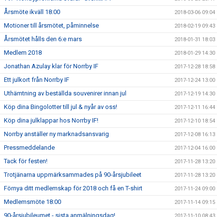
Årsmöte ikväll 18:00
2018-03-06 09:04
Motioner till årsmötet, påminnelse
2018-02-19 09:43
Årsmötet hålls den 6:e mars
2018-01-31 18:03
Medlem 2018
2018-01-29 14:30
Jonathan Azulay klar för Norrby IF
2017-12-28 18:58
Ett julkort från Norrby IF
2017-12-24 13:00
Uthämtning av beställda souvenirer innan jul
2017-12-19 14:30
Köp dina Bingolotter till jul & nyår av oss!
2017-12-11 16:44
Köp dina julklappar hos Norrby IF!
2017-12-10 18:54
Norrby anställer ny marknadsansvarig
2017-12-08 16:13
Pressmeddelande
2017-12-04 16:00
Tack för festen!
2017-11-28 13:20
Trotjänarna uppmärksammades på 90-årsjubileet
2017-11-28 13:20
Förnya ditt medlemskap för 2018 och få en T-shirt
2017-11-24 09:00
Medlemsmöte 18:00
2017-11-14 09:15
90-årsjubileumet - sista anmälningsdag!
2017-11-10 08:43