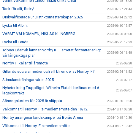
Varmt Välkommen Chisomnazu Chika Chidi
2025-07-28 18:00
Tack för allt, Ricky!
2025-07-27 21:43
Diskvalificerade ur Distriktsmästerskapen 2025
2025-07-14 22:12
Lycka till Albin!
2025-06-10 19:57
VARMT VÄLKOMMEN, NIKLAS KLINGBERG
2025-06-06 09:00
Lycka till Lendi!
2025-05-21 17:23
Tobias Edenvik lämnar Norrby IF – arbetet fortsätter enligt
2025-03-06 16:48
vår långsiktiga plan
Norrby IF kallar till årsmöte
2025-02-28
Gillar du sociala medier och vill bli en del av Norrby IF?
2025-02-24 16:52
Stimulansträningar våren 2025
2025-02-17
Nyheter kring Truppläget: Wilhelm Ekdahl belönas med A-
2025-02-07
lagskontrakt
Säsongskorten för 2025 är släppta
2025-01-30 16:20
Välkomna till Norrby IF:s medlemsmöte den 19/12
2024-12-17 08:28
Norrby arrangerar landskamper på Borås Arena
2024-10-15 10:30
Välkomna till Norrby IF:s medlemsmöte
2024-08-07 10:42