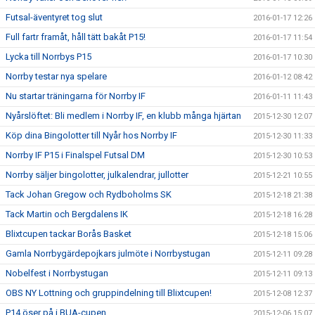
Futsal-äventyret tog slut
2016-01-17 12:26
Full fartr framåt, håll tätt bakåt P15!
2016-01-17 11:54
Lycka till Norrbys P15
2016-01-17 10:30
Norrby testar nya spelare
2016-01-12 08:42
Nu startar träningarna för Norrby IF
2016-01-11 11:43
Nyårslöftet: Bli medlem i Norrby IF, en klubb många hjärtan
2015-12-30 12:07
Köp dina Bingolotter till Nyår hos Norrby IF
2015-12-30 11:33
Norrby IF P15 i Finalspel Futsal DM
2015-12-30 10:53
Norrby säljer bingolotter, julkalendrar, jullotter
2015-12-21 10:55
Tack Johan Gregow och Rydboholms SK
2015-12-18 21:38
Tack Martin och Bergdalens IK
2015-12-18 16:28
Blixtcupen tackar Borås Basket
2015-12-18 15:06
Gamla Norrbygärdepojkars julmöte i Norrbystugan
2015-12-11 09:28
Nobelfest i Norrbystugan
2015-12-11 09:13
OBS NY Lottning och gruppindelning till Blixtcupen!
2015-12-08 12:37
P14 öser på i BUA-cupen
2015-12-06 15:07