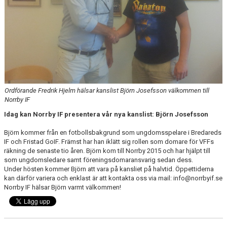
MATCHER
NÄRA NORRBY
VÄRDEGRUND
Ordförande Fredrik Hjelm hälsar kanslist Björn Josefsson välkommen till
Norrby IF
Idag kan Norrby IF presentera vår nya kanslist: Björn Josefsson
Björn kommer från en fotbollsbakgrund som ungdomsspelare i Bredareds
IF och Fristad GoIF. Främst har han iklätt sig rollen som domare för VFFs
räkning de senaste tio åren. Björn kom till Norrby 2015 och har hjälpt till
som ungdomsledare samt föreningsdomaransvarig sedan dess.
Under hösten kommer Björn att vara på kansliet på halvtid. Öppettiderna
kan därför variera och enklast är att kontakta oss via mail: info@norrbyif.se
Norrby IF hälsar Björn varmt välkommen!