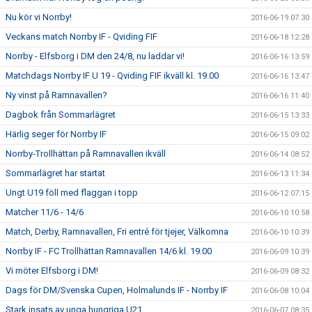
Nu kör vi Norrby!
2016-06-19 07:30
Veckans match Norrby IF - Qviding FIF
2016-06-18 12:28
Norrby - Elfsborg i DM den 24/8, nu laddar vi!
2016-06-16 13:59
Matchdags Norrby IF U 19 - Qviding FIF ikväll kl. 19.00
2016-06-16 13:47
Ny vinst på Ramnavallen?
2016-06-16 11:40
Dagbok från Sommarlägret
2016-06-15 13:33
Härlig seger för Norrby IF
2016-06-15 09:02
Norrby-Trollhättan på Ramnavallen ikväll
2016-06-14 08:52
Sommarlägret har startat
2016-06-13 11:34
Ungt U19 föll med flaggan i topp
2016-06-12 07:15
Matcher 11/6 - 14/6
2016-06-10 10:58
Match, Derby, Ramnavallen, Fri entré för tjejer, Välkomna
2016-06-10 10:39
Norrby IF - FC Trollhättan Ramnavallen 14/6 kl. 19.00
2016-06-09 10:39
Vi möter Elfsborg i DM!
2016-06-09 08:32
Dags för DM/Svenska Cupen, Holmalunds IF - Norrby IF
2016-06-08 10:04
Stark insats av unga hungriga U21
2016-06-07 08:35