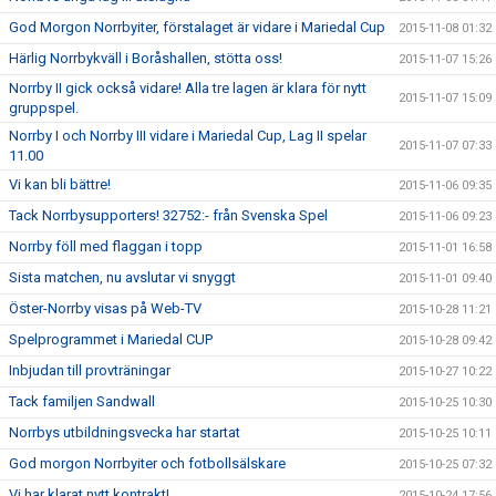
God Morgon Norrbyiter, förstalaget är vidare i Mariedal Cup
2015-11-08 01:32
Härlig Norrbykväll i Boråshallen, stötta oss!
2015-11-07 15:26
Norrby II gick också vidare! Alla tre lagen är klara för nytt
2015-11-07 15:09
gruppspel.
Norrby I och Norrby III vidare i Mariedal Cup, Lag II spelar
2015-11-07 07:33
11.00
Vi kan bli bättre!
2015-11-06 09:35
Tack Norrbysupporters! 32752:- från Svenska Spel
2015-11-06 09:23
Norrby föll med flaggan i topp
2015-11-01 16:58
Sista matchen, nu avslutar vi snyggt
2015-11-01 09:40
Öster-Norrby visas på Web-TV
2015-10-28 11:21
Spelprogrammet i Mariedal CUP
2015-10-28 09:42
Inbjudan till provträningar
2015-10-27 10:22
Tack familjen Sandwall
2015-10-25 10:30
Norrbys utbildningsvecka har startat
2015-10-25 10:11
God morgon Norrbyiter och fotbollsälskare
2015-10-25 07:32
Vi har klarat nytt kontrakt!
2015-10-24 17:56