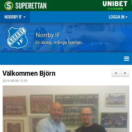
NORRBY IF
LOGGA IN
Norrby IF
En klubb, många hjärtan
HEM
Välkommen Björn
<
>
2016-08-08 13:59
NYHETER
FÖRENINGEN
KALENDER
VÅRA LAG