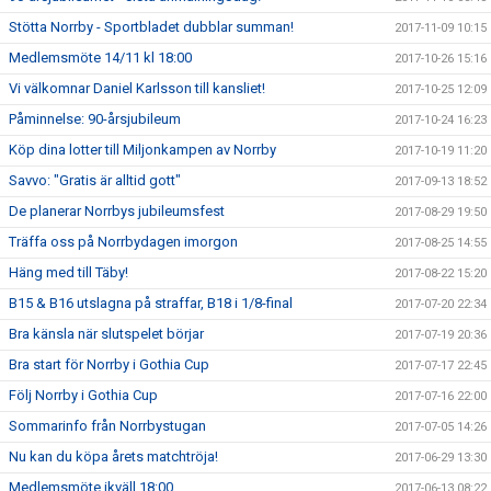
Stötta Norrby - Sportbladet dubblar summan!
2017-11-09 10:15
Medlemsmöte 14/11 kl 18:00
2017-10-26 15:16
Vi välkomnar Daniel Karlsson till kansliet!
2017-10-25 12:09
Påminnelse: 90-årsjubileum
2017-10-24 16:23
Köp dina lotter till Miljonkampen av Norrby
2017-10-19 11:20
Savvo: "Gratis är alltid gott"
2017-09-13 18:52
De planerar Norrbys jubileumsfest
2017-08-29 19:50
Träffa oss på Norrbydagen imorgon
2017-08-25 14:55
Häng med till Täby!
2017-08-22 15:20
B15 & B16 utslagna på straffar, B18 i 1/8-final
2017-07-20 22:34
Bra känsla när slutspelet börjar
2017-07-19 20:36
Bra start för Norrby i Gothia Cup
2017-07-17 22:45
Följ Norrby i Gothia Cup
2017-07-16 22:00
Sommarinfo från Norrbystugan
2017-07-05 14:26
Nu kan du köpa årets matchtröja!
2017-06-29 13:30
Medlemsmöte ikväll 18:00
2017-06-13 08:22