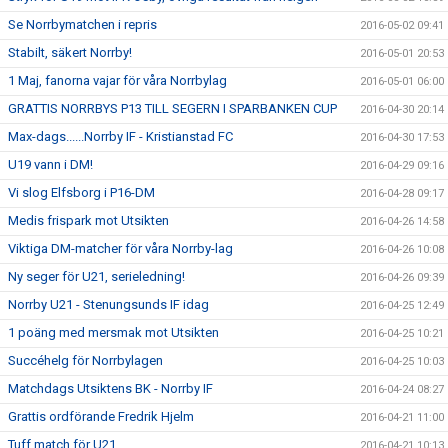
Se Norrbymatchen i repris
2016-05-02 09:41
Stabilt, säkert Norrby!
2016-05-01 20:53
1 Maj, fanorna vajar för våra Norrbylag
2016-05-01 06:00
GRATTIS NORRBYS P13 TILL SEGERN I SPARBANKEN CUP
2016-04-30 20:14
Max-dags......Norrby IF - Kristianstad FC
2016-04-30 17:53
U19 vann i DM!
2016-04-29 09:16
Vi slog Elfsborg i P16-DM
2016-04-28 09:17
Medis frispark mot Utsikten
2016-04-26 14:58
Viktiga DM-matcher för våra Norrby-lag
2016-04-26 10:08
Ny seger för U21, serieledning!
2016-04-26 09:39
Norrby U21 - Stenungsunds IF idag
2016-04-25 12:49
1 poäng med mersmak mot Utsikten
2016-04-25 10:21
Succéhelg för Norrbylagen
2016-04-25 10:03
Matchdags Utsiktens BK - Norrby IF
2016-04-24 08:27
Grattis ordförande Fredrik Hjelm
2016-04-21 11:00
Tuff match för U21
2016-04-21 10:13