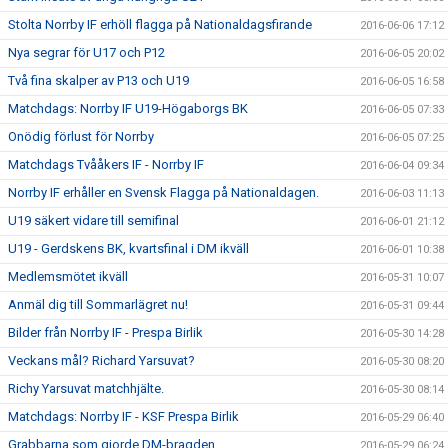
Stolta Norrby IF erhöll flagga på Nationaldagsfirande
2016-06-06 17:12
Nya segrar för U17 och P12
2016-06-05 20:02
Två fina skalper av P13 och U19
2016-06-05 16:58
Matchdags: Norrby IF U19-Högaborgs BK
2016-06-05 07:33
Onödig förlust för Norrby
2016-06-05 07:25
Matchdags Tvååkers IF - Norrby IF
2016-06-04 09:34
Norrby IF erhåller en Svensk Flagga på Nationaldagen.
2016-06-03 11:13
U19 säkert vidare till semifinal
2016-06-01 21:12
U19 - Gerdskens BK, kvartsfinal i DM ikväll
2016-06-01 10:38
Medlemsmötet ikväll
2016-05-31 10:07
Anmäl dig till Sommarlägret nu!
2016-05-31 09:44
Bilder från Norrby IF - Prespa Birlik
2016-05-30 14:28
Veckans mål? Richard Yarsuvat?
2016-05-30 08:20
Richy Yarsuvat matchhjälte.
2016-05-30 08:14
Matchdags: Norrby IF - KSF Prespa Birlik
2016-05-29 06:40
Grabbarna som gjorde DM-bragden
2016-05-29 06:24