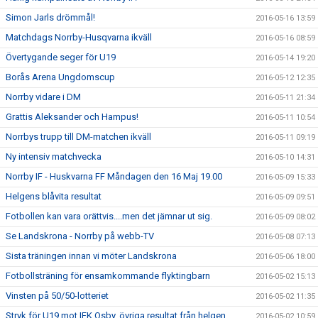
Simon Jarls drömmål!
2016-05-16 13:59
Matchdags Norrby-Husqvarna ikväll
2016-05-16 08:59
Övertygande seger för U19
2016-05-14 19:20
Borås Arena Ungdomscup
2016-05-12 12:35
Norrby vidare i DM
2016-05-11 21:34
Grattis Aleksander och Hampus!
2016-05-11 10:54
Norrbys trupp till DM-matchen ikväll
2016-05-11 09:19
Ny intensiv matchvecka
2016-05-10 14:31
Norrby IF - Huskvarna FF Måndagen den 16 Maj 19.00
2016-05-09 15:33
Helgens blåvita resultat
2016-05-09 09:51
Fotbollen kan vara orättvis....men det jämnar ut sig.
2016-05-09 08:02
Se Landskrona - Norrby på webb-TV
2016-05-08 07:13
Sista träningen innan vi möter Landskrona
2016-05-06 18:00
Fotbollsträning för ensamkommande flyktingbarn
2016-05-02 15:13
Vinsten på 50/50-lotteriet
2016-05-02 11:35
Stryk för U19 mot IFK Osby, övriga resultat från helgen
2016-05-02 10:59