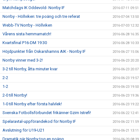
Matchdags IK Oddevold- Norrby IF
2016-07-11 09:51
Norrby - Höllviken: tre poäng och tre referat
2016-07-04 13:50
Webb-TV Norrby - Höllviken
2016-07-03 12:32
Vårens sista hemmamatch!
2016-06-28 16:35
Kvartsfinal P16-DM 19:30
2016-06-28 10:33
Höjdpunkter från Oskarshamns AIK - Norrby IF
2016-06-27 15:06
Norrby vinner med 3-2!
2016-06-23 20:20
3-2 till Norrby, åtta minuter kvar
2016-06-23 20:07
2-2
2016-06-23 19:57
1-2
2016-06-23 19:50
2-0 till Norrby!
2016-06-23 19:36
1-0 till Norrby efter första halvlek!
2016-06-23 19:22
Svenska Fotbollsförbundet frikänner Gzim Istrefi!
2016-06-22 12:41
Spelaravtal-uppförandekod för Norrby IF
2016-06-22 11:59
Avslutning för U19-U21
2016-06-21 13:11
Dramatik när Norrby tog en poäng.
2016-06-20 08:39