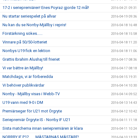
17-2 i seriepremiären! Enes Poyraz gjorde 12 mål!
2016-04-21 09:31
Nu startar seriespelet på allvar
2016-04-19 09:36
Nu kan du se Norrby-Mjällby i repris!
2016-04-18 16:48
Förstärkning sökes......
2016-04-18 15:58
Vinnare på 50/50-lotteriet
2016-04-18 11:20
Norrbys U19 fick en lektion
2016-04-18 11:06
Grattis Ibrahim Alushaj till frieriet
2016-04-17 08:36
Vi var bättre än Mjällby!
2016-04-17 08:18
Matchdags, vi är förberedda
2016-04-15 19:31
Vi behöver publikvärdar
2016-04-14 10:30
Norrby - Mjällby visas i Webb-TV
2016-04-14 09:52
U19 vann med 9-0 i DM
2016-04-13 14:43
Premiärseger för U21 mot Örgryte
2016-04-12 10:42
Seriepremiär Örgryte IS - Norrby IF U21
2016-04-11 11:18
Sista matcherna innan seriepremiären är klara
2016-04-11 10:24
NORRBY IF P12.......MÄSTARNAS MÄSTARE!
2016-04-10 13:33