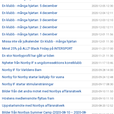
En klubb - många hjärtan: 5 december
2020-12-05 12:30
En klubb - många hjärtan: 4 december
2020-12-04 12:11
En klubb - många hjärtan: 3 december
2020-12-03 12:10
En klubb - många hjärtan: 2 december
2020-12-02 12:11
En klubb - många hjärtan: 1 december
2020-12-01 11:56
Missa inte vår julkalender: En klubb - många hjärtan
2020-12-01 11:30
Minst 25% på ALLT! Black Friday på INTERSPORT
2020-11-23 17:00
En stor Norrbyprofil har gått ur tiden
2020-11-21 11:30
Nyheter från Norrby IF:s ungdomssektions konstklubb
2020-11-17 13:46
Norrby IF för Världens Barn
2020-09-28 14:00
Norrby för Norrby startar läxhjälp för vuxna
2020-09-24 12:48
Norrby IF startar stimulansträningar
2020-09-17 08:30
Bilder från det andra mötet med Norrbys affärsnätverk
2020-09-10 11:50
Höstens medlemsmöte flyttas fram
2020-09-10 11:10
Uppstartsmöte med Norrbys affärsnätverk
2020-08-20 12:52
Bilder från Norrbys Summer Camp (2020-08-10 – 2020-08-