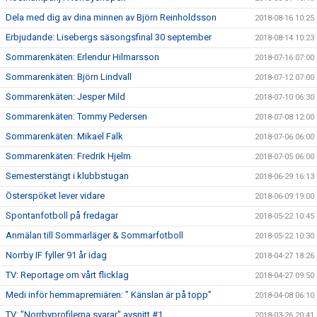
Dela med dig av dina minnen av Björn Reinholdsson
2018-08-16 10:25
Erbjudande: Lisebergs säsongsfinal 30 september
2018-08-14 10:23
Sommarenkäten: Erlendur Hilmarsson
2018-07-16 07:00
Sommarenkäten: Björn Lindvall
2018-07-12 07:00
Sommarenkäten: Jesper Mild
2018-07-10 06:30
Sommarenkäten: Tommy Pedersen
2018-07-08 12:00
Sommarenkäten: Mikael Falk
2018-07-06 06:00
Sommarenkäten: Fredrik Hjelm
2018-07-05 06:00
Semesterstängt i klubbstugan
2018-06-29 16:13
Österspöket lever vidare
2018-06-09 19:00
Spontanfotboll på fredagar
2018-05-22 10:45
Anmälan till Sommarläger & Sommarfotboll
2018-05-22 10:30
Norrby IF fyller 91 år idag
2018-04-27 18:26
TV: Reportage om vårt flicklag
2018-04-27 09:50
Medi inför hemmapremiären: ” Känslan är på topp”
2018-04-08 06:10
TV: "Norrbyprofilerna svarar" avsnitt #1
2018-03-26 20:41