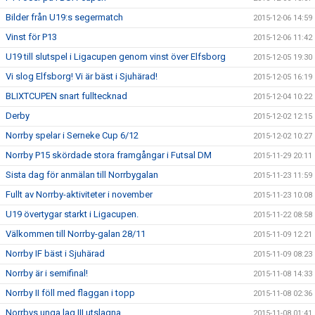
Bilder från U19:s segermatch
2015-12-06 14:59
Vinst för P13
2015-12-06 11:42
U19 till slutspel i Ligacupen genom vinst över Elfsborg
2015-12-05 19:30
Vi slog Elfsborg! Vi är bäst i Sjuhärad!
2015-12-05 16:19
BLIXTCUPEN snart fulltecknad
2015-12-04 10:22
Derby
2015-12-02 12:15
Norrby spelar i Serneke Cup 6/12
2015-12-02 10:27
Norrby P15 skördade stora framgångar i Futsal DM
2015-11-29 20:11
Sista dag för anmälan till Norrbygalan
2015-11-23 11:59
Fullt av Norrby-aktiviteter i november
2015-11-23 10:08
U19 övertygar starkt i Ligacupen.
2015-11-22 08:58
Välkommen till Norrby-galan 28/11
2015-11-09 12:21
Norrby IF bäst i Sjuhärad
2015-11-09 08:23
Norrby är i semifinal!
2015-11-08 14:33
Norrby II föll med flaggan i topp
2015-11-08 02:36
Norrbvs unga lag III utslagna
2015-11-08 01:41