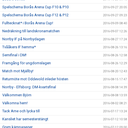
Spelschema Borås Arena Cup F10 & P10
2016-09-27 20:05
Spelschema Borås Arena Cup F12 & P12
2016-09-27 09:23
Fulltecknat* i Borås Arena Cup!
2016-09-09 08:40
Nedräkning till landskronamatchen
2016-09-07 12:26
Norrby IF på Norrbydagen
2016-08-27 17:24
Tvååkers IF hemma*
2016-08-26 13:16
Semifinal i DM!
2016-08-26 12:58
Framgång för ungdomslagen
2016-08-26 12:29
Match mot Mjällby!
2016-08-20 12:43
Returmöte mot Oddevold inleder hösten
2016-08-15 17:47
Norrby - Elfsborg: DM-kvartsfinal
2016-08-08 14:39
Välkommen Björn
2016-08-08 13:59
Välkomna hem!
2016-08-02 08:21
Tack Arne och lycka till
2016-07-17 13:24
Kansliet har semesterstängt
2016-07-12 10:58
Grym kämpaseger
2016-07-12 09:00