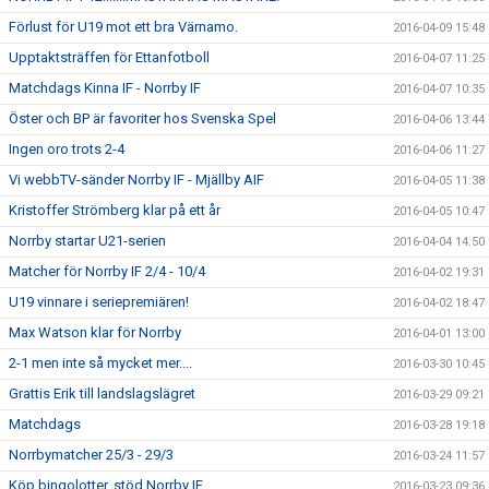
Förlust för U19 mot ett bra Värnamo.
2016-04-09 15:48
Upptaktsträffen för Ettanfotboll
2016-04-07 11:25
Matchdags Kinna IF - Norrby IF
2016-04-07 10:35
Öster och BP är favoriter hos Svenska Spel
2016-04-06 13:44
Ingen oro trots 2-4
2016-04-06 11:27
Vi webbTV-sänder Norrby IF - Mjällby AIF
2016-04-05 11:38
Kristoffer Strömberg klar på ett år
2016-04-05 10:47
Norrby startar U21-serien
2016-04-04 14:50
Matcher för Norrby IF 2/4 - 10/4
2016-04-02 19:31
U19 vinnare i seriepremiären!
2016-04-02 18:47
Max Watson klar för Norrby
2016-04-01 13:00
2-1 men inte så mycket mer....
2016-03-30 10:45
Grattis Erik till landslagslägret
2016-03-29 09:21
Matchdags
2016-03-28 19:18
Norrbymatcher 25/3 - 29/3
2016-03-24 11:57
Köp bingolotter, stöd Norrby IF
2016-03-23 09:36