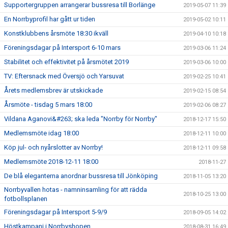
Supportergruppen arrangerar bussresa till Borlänge
2019-05-07 11:39
En Norrbyprofil har gått ur tiden
2019-05-02 10:11
Konstklubbens årsmöte 18:30 ikväll
2019-04-10 10:18
Föreningsdagar på Intersport 6-10 mars
2019-03-06 11:24
Stabilitet och effektivitet på årsmötet 2019
2019-03-06 10:00
TV: Eftersnack med Översjö och Yarsuvat
2019-02-25 10:41
Årets medlemsbrev är utskickade
2019-02-15 08:54
Årsmöte - tisdag 5 mars 18:00
2019-02-06 08:27
Vildana Aganovi&#263; ska leda "Norrby för Norrby"
2018-12-17 15:50
Medlemsmöte idag 18:00
2018-12-11 10:00
Köp jul- och nyårslotter av Norrby!
2018-12-11 09:58
Medlemsmöte 2018-12-11 18:00
2018-11-27
De blå eleganterna anordnar bussresa till Jönköping
2018-11-05 13:20
Norrbyvallen hotas - namninsamling för att rädda
2018-10-25 13:00
fotbollsplanen
Föreningsdagar på Intersport 5-9/9
2018-09-05 14:02
Höstkampanj i Norrbyshopen
2018-08-31 16:49