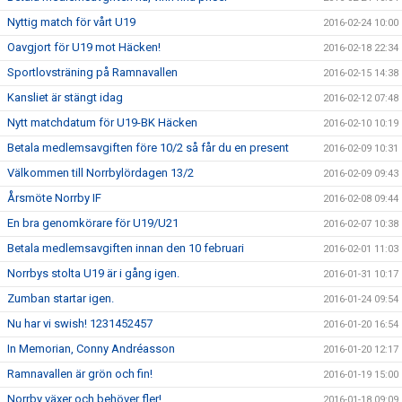
Nyttig match för vårt U19
2016-02-24 10:00
Oavgjort för U19 mot Häcken!
2016-02-18 22:34
Sportlovsträning på Ramnavallen
2016-02-15 14:38
Kansliet är stängt idag
2016-02-12 07:48
Nytt matchdatum för U19-BK Häcken
2016-02-10 10:19
Betala medlemsavgiften före 10/2 så får du en present
2016-02-09 10:31
Välkommen till Norrbylördagen 13/2
2016-02-09 09:43
Årsmöte Norrby IF
2016-02-08 09:44
En bra genomkörare för U19/U21
2016-02-07 10:38
Betala medlemsavgiften innan den 10 februari
2016-02-01 11:03
Norrbys stolta U19 är i gång igen.
2016-01-31 10:17
Zumban startar igen.
2016-01-24 09:54
Nu har vi swish! 1231452457
2016-01-20 16:54
In Memorian, Conny Andréasson
2016-01-20 12:17
Ramnavallen är grön och fin!
2016-01-19 15:00
Norrby växer och behöver fler!
2016-01-18 09:09