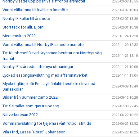
Norrby visade upp positiva siffror på årsmötet
2023-03-08 15:55
Varmt välkomna till kvällens årsmöte!
2023-03-07 10:03
Norrby IF kallar till årsmöte
2023-02-07 13:30
Stort tack för allt, Björn!
2023-02-01 10:30
Medlemskap 2023
2023-01-24 12:20
Varmt välkomna till Norrby IF:s medlemsmöte
2022-11-29 12:32
TV: Klubbchef David Kryssman berättar om Norrbys väg
2022-11-21 13:18
framåt
Norrby IF står redo inför nya utmaningar
2022-11-21 10:00
Lyckad säsongsavslutning med affärsnätverket
2022-11-14 11:04
Mycket glädje när Emil Jylhänlahti besökte elever på
2022-09-09 13:49
Särlaskolan
Bilder från Summer Camp 2022
2022-08-15 10:28
TV: Se målet som gav tre poäng
2022-07-09 22:45
Nätverksresan 2022
2022-06-22 10:22
Sommaravslutning för tjejerna i vårt fotbollsfritids
2022-06-21 12:52
Vila i frid, Lasse "Röret" Johansson
2022-05-22 18:25