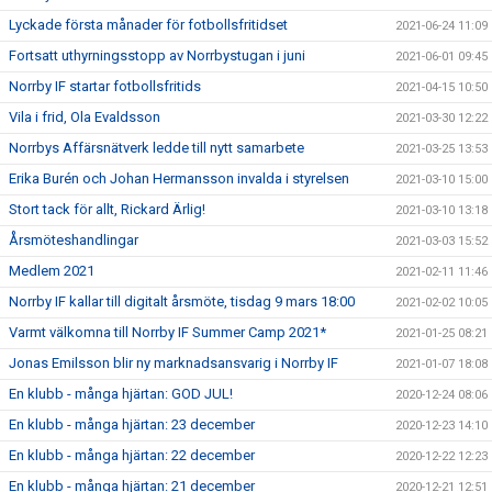
Lyckade första månader för fotbollsfritidset
2021-06-24 11:09
Fortsatt uthyrningsstopp av Norrbystugan i juni
2021-06-01 09:45
Norrby IF startar fotbollsfritids
2021-04-15 10:50
Vila i frid, Ola Evaldsson
2021-03-30 12:22
Norrbys Affärsnätverk ledde till nytt samarbete
2021-03-25 13:53
Erika Burén och Johan Hermansson invalda i styrelsen
2021-03-10 15:00
Stort tack för allt, Rickard Ärlig!
2021-03-10 13:18
Årsmöteshandlingar
2021-03-03 15:52
Medlem 2021
2021-02-11 11:46
Norrby IF kallar till digitalt årsmöte, tisdag 9 mars 18:00
2021-02-02 10:05
Varmt välkomna till Norrby IF Summer Camp 2021*
2021-01-25 08:21
Jonas Emilsson blir ny marknadsansvarig i Norrby IF
2021-01-07 18:08
En klubb - många hjärtan: GOD JUL!
2020-12-24 08:06
En klubb - många hjärtan: 23 december
2020-12-23 14:10
En klubb - många hjärtan: 22 december
2020-12-22 12:23
En klubb - många hjärtan: 21 december
2020-12-21 12:51