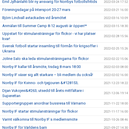
Emil Jylhänlahti blir ny ansvarig för Norrbys fotbollsfritids
2022-03-24 17:52
Föreningsdagar på Intersport 20-27 mars
2022-03-21 16:00
Björn Lindvall avtackades vid årsmötet
2022-03-16 10:09
Anmälan till Summer Camp 8-12 augusti är öppen!*
2022-03-15 18:30
Uppstart för stimulansträningar för flickor - vi har platser
2022-02-28 15:56
kvar!
Svensk fotboll startar insamling till förmån för krigsoffer i
2022-02-25 15:26
Ukraina
Joline Salo ska leda stimulansträningarna för flickor
2022-02-22 15:06
Norrby IF kallar till årsmöte, tisdag 8 mars 18:00
2022-02-03 08:00
Norrby IF växer sig allt starkare – bli medlem du också!
2022-02-02 16:00
Norrby IF för Kvinno- och tjejjouren &#128153;
2021-12-23 18:22
Dijan Vukojevi&#263; utsedd till årets mittfältare i
2021-12-06 19:14
Superettan
Supportergruppen anordnar bussresa till Värnamo
2021-11-22 18:00
Norrby IF startar stimulansträningar för flickor
2021-11-17 16:00
Varmt välkomna till Norrby IF:s medlemsmöte
2021-10-26 08:46
Norrby IF för Världens barn
2021-09-27 14:30