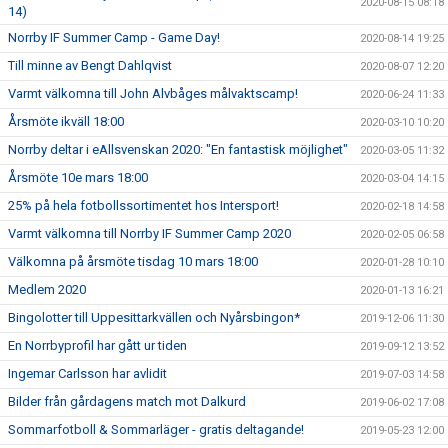
2020-08-15 08:18
14)
Norrby IF Summer Camp - Game Day!
2020-08-14 19:25
Till minne av Bengt Dahlqvist
2020-08-07 12:20
Varmt välkomna till John Alvbåges målvaktscamp!
2020-06-24 11:33
Årsmöte ikväll 18:00
2020-03-10 10:20
Norrby deltar i eAllsvenskan 2020: "En fantastisk möjlighet"
2020-03-05 11:32
Årsmöte 10e mars 18:00
2020-03-04 14:15
25% på hela fotbollssortimentet hos Intersport!
2020-02-18 14:58
Varmt välkomna till Norrby IF Summer Camp 2020
2020-02-05 06:58
Välkomna på årsmöte tisdag 10 mars 18:00
2020-01-28 10:10
Medlem 2020
2020-01-13 16:21
Bingolotter till Uppesittarkvällen och Nyårsbingon*
2019-12-06 11:30
En Norrbyprofil har gått ur tiden
2019-09-12 13:52
Ingemar Carlsson har avlidit
2019-07-03 14:58
Bilder från gårdagens match mot Dalkurd
2019-06-02 17:08
Sommarfotboll & Sommarläger - gratis deltagande!
2019-05-23 12:00