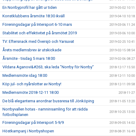
En Norrbyprofil har gått ur tiden
2019-05-02 10:11
Konstklubbens årsmöte 18:30 ikväll
2019-04-10 10:18
Föreningsdagar på Intersport 6-10 mars
2019-03-06 11:24
Stabilitet och effektivitet på årsmötet 2019
2019-03-06 10:00
TV: Eftersnack med Översjö och Yarsuvat
2019-02-25 10:41
Årets medlemsbrev är utskickade
2019-02-15 08:54
Årsmöte - tisdag 5 mars 18:00
2019-02-06 08:27
Vildana Aganovi&#263; ska leda "Norrby för Norrby"
2018-12-17 15:50
Medlemsmöte idag 18:00
2018-12-11 10:00
Köp jul- och nyårslotter av Norrby!
2018-12-11 09:58
Medlemsmöte 2018-12-11 18:00
2018-11-27
De blå eleganterna anordnar bussresa till Jönköping
2018-11-05 13:20
Norrbyvallen hotas - namninsamling för att rädda
2018-10-25 13:00
fotbollsplanen
Föreningsdagar på Intersport 5-9/9
2018-09-05 14:02
Höstkampanj i Norrbyshopen
2018-08-31 16:49