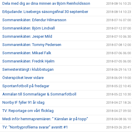
Dela med dig av dina minnen av Björn Reinholdsson
2018-08-16 10:25
Erbjudande: Lisebergs säsongsfinal 30 september
2018-08-14 10:23
Sommarenkäten: Erlendur Hilmarsson
2018-07-16 07:00
Sommarenkäten: Björn Lindvall
2018-07-12 07:00
Sommarenkäten: Jesper Mild
2018-07-10 06:30
Sommarenkäten: Tommy Pedersen
2018-07-08 12:00
Sommarenkäten: Mikael Falk
2018-07-06 06:00
Sommarenkäten: Fredrik Hjelm
2018-07-05 06:00
Semesterstängt i klubbstugan
2018-06-29 16:13
Österspöket lever vidare
2018-06-09 19:00
Spontanfotboll på fredagar
2018-05-22 10:45
Anmälan till Sommarläger & Sommarfotboll
2018-05-22 10:30
Norrby IF fyller 91 år idag
2018-04-27 18:26
TV: Reportage om vårt flicklag
2018-04-27 09:50
Medi inför hemmapremiären: ” Känslan är på topp”
2018-04-08 06:10
TV: "Norrbyprofilerna svarar" avsnitt #1
2018-03-26 20:41