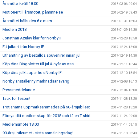
Årsmöte ikväll 18:00
2018-03-06 09:04
Motioner till årsmötet, påminnelse
2018-02-19 09:43
Årsmötet hålls den 6:e mars
2018-01-31 18:03
Medlem 2018
2018-01-29 14:30
Jonathan Azulay klar för Norrby IF
2017-12-28 18:58
Ett julkort från Norrby IF
2017-12-24 13:00
Uthämtning av beställda souvenirer innan jul
2017-12-19 14:30
Köp dina Bingolotter till jul & nyår av oss!
2017-12-11 16:44
Köp dina julklappar hos Norrby IF!
2017-12-10 18:54
Norrby anställer ny marknadsansvarig
2017-12-08 16:13
Pressmeddelande
2017-12-04 16:00
Tack för festen!
2017-11-28 13:20
Trotjänarna uppmärksammades på 90-årsjubileet
2017-11-28 13:20
Förnya ditt medlemskap för 2018 och få en T-shirt
2017-11-24 09:00
Medlemsmöte 18:00
2017-11-14 09:15
90-årsjubileumet - sista anmälningsdag!
2017-11-10 08:43