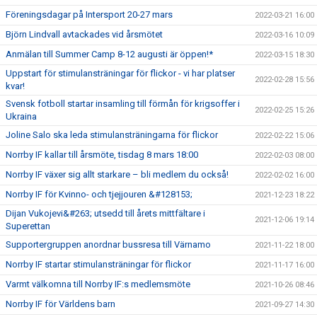
Föreningsdagar på Intersport 20-27 mars
2022-03-21 16:00
Björn Lindvall avtackades vid årsmötet
2022-03-16 10:09
Anmälan till Summer Camp 8-12 augusti är öppen!*
2022-03-15 18:30
Uppstart för stimulansträningar för flickor - vi har platser
2022-02-28 15:56
kvar!
Svensk fotboll startar insamling till förmån för krigsoffer i
2022-02-25 15:26
Ukraina
Joline Salo ska leda stimulansträningarna för flickor
2022-02-22 15:06
Norrby IF kallar till årsmöte, tisdag 8 mars 18:00
2022-02-03 08:00
Norrby IF växer sig allt starkare – bli medlem du också!
2022-02-02 16:00
Norrby IF för Kvinno- och tjejjouren &#128153;
2021-12-23 18:22
Dijan Vukojevi&#263; utsedd till årets mittfältare i
2021-12-06 19:14
Superettan
Supportergruppen anordnar bussresa till Värnamo
2021-11-22 18:00
Norrby IF startar stimulansträningar för flickor
2021-11-17 16:00
Varmt välkomna till Norrby IF:s medlemsmöte
2021-10-26 08:46
Norrby IF för Världens barn
2021-09-27 14:30