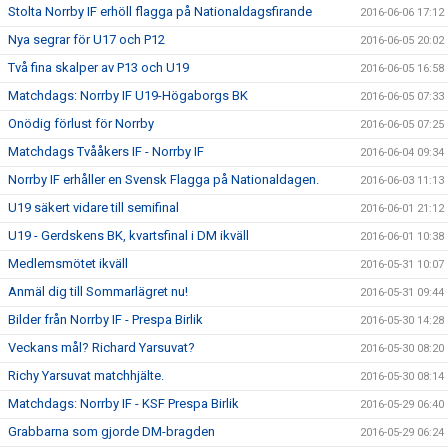
Stolta Norrby IF erhöll flagga på Nationaldagsfirande
2016-06-06 17:12
Nya segrar för U17 och P12
2016-06-05 20:02
Två fina skalper av P13 och U19
2016-06-05 16:58
Matchdags: Norrby IF U19-Högaborgs BK
2016-06-05 07:33
Onödig förlust för Norrby
2016-06-05 07:25
Matchdags Tvååkers IF - Norrby IF
2016-06-04 09:34
Norrby IF erhåller en Svensk Flagga på Nationaldagen.
2016-06-03 11:13
U19 säkert vidare till semifinal
2016-06-01 21:12
U19 - Gerdskens BK, kvartsfinal i DM ikväll
2016-06-01 10:38
Medlemsmötet ikväll
2016-05-31 10:07
Anmäl dig till Sommarlägret nu!
2016-05-31 09:44
Bilder från Norrby IF - Prespa Birlik
2016-05-30 14:28
Veckans mål? Richard Yarsuvat?
2016-05-30 08:20
Richy Yarsuvat matchhjälte.
2016-05-30 08:14
Matchdags: Norrby IF - KSF Prespa Birlik
2016-05-29 06:40
Grabbarna som gjorde DM-bragden
2016-05-29 06:24