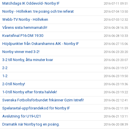
Matchdags IK Oddevold- Norrby IF
2016-07-11 09:51
Norrby - Höllviken: tre poäng och tre referat
2016-07-04 13:50
Webb-TV Norrby - Höllviken
2016-07-03 12:32
Vårens sista hemmamatch!
2016-06-28 16:35
Kvartsfinal P16-DM 19:30
2016-06-28 10:33
Höjdpunkter från Oskarshamns AIK - Norrby IF
2016-06-27 15:06
Norrby vinner med 3-2!
2016-06-23 20:20
3-2 till Norrby, åtta minuter kvar
2016-06-23 20:07
2-2
2016-06-23 19:57
1-2
2016-06-23 19:50
2-0 till Norrby!
2016-06-23 19:36
1-0 till Norrby efter första halvlek!
2016-06-23 19:22
Svenska Fotbollsförbundet frikänner Gzim Istrefi!
2016-06-22 12:41
Spelaravtal-uppförandekod för Norrby IF
2016-06-22 11:59
Avslutning för U19-U21
2016-06-21 13:11
Dramatik när Norrby tog en poäng.
2016-06-20 08:39