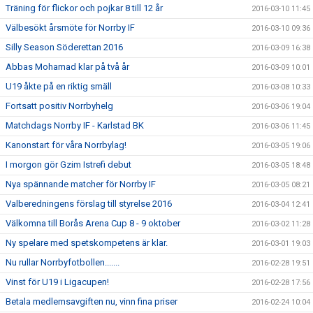
Träning för flickor och pojkar 8 till 12 år
2016-03-10 11:45
Välbesökt årsmöte för Norrby IF
2016-03-10 09:36
Silly Season Söderettan 2016
2016-03-09 16:38
Abbas Mohamad klar på två år
2016-03-09 10:01
U19 åkte på en riktig smäll
2016-03-08 10:33
Fortsatt positiv Norrbyhelg
2016-03-06 19:04
Matchdags Norrby IF - Karlstad BK
2016-03-06 11:45
Kanonstart för våra Norrbylag!
2016-03-05 19:06
I morgon gör Gzim Istrefi debut
2016-03-05 18:48
Nya spännande matcher för Norrby IF
2016-03-05 08:21
Valberedningens förslag till styrelse 2016
2016-03-04 12:41
Välkomna till Borås Arena Cup 8 - 9 oktober
2016-03-02 11:28
Ny spelare med spetskompetens är klar.
2016-03-01 19:03
Nu rullar Norrbyfotbollen.......
2016-02-28 19:51
Vinst för U19 i Ligacupen!
2016-02-28 17:56
Betala medlemsavgiften nu, vinn fina priser
2016-02-24 10:04