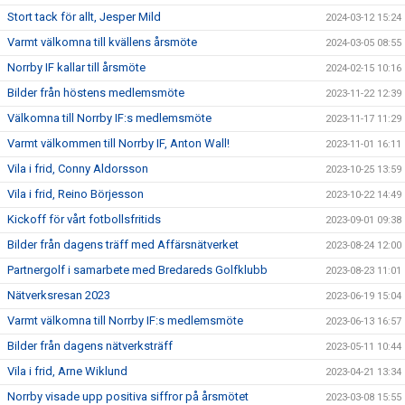
Stort tack för allt, Jesper Mild
2024-03-12 15:24
Varmt välkomna till kvällens årsmöte
2024-03-05 08:55
Norrby IF kallar till årsmöte
2024-02-15 10:16
Bilder från höstens medlemsmöte
2023-11-22 12:39
Välkomna till Norrby IF:s medlemsmöte
2023-11-17 11:29
Varmt välkommen till Norrby IF, Anton Wall!
2023-11-01 16:11
Vila i frid, Conny Aldorsson
2023-10-25 13:59
Vila i frid, Reino Börjesson
2023-10-22 14:49
Kickoff för vårt fotbollsfritids
2023-09-01 09:38
Bilder från dagens träff med Affärsnätverket
2023-08-24 12:00
Partnergolf i samarbete med Bredareds Golfklubb
2023-08-23 11:01
Nätverksresan 2023
2023-06-19 15:04
Varmt välkomna till Norrby IF:s medlemsmöte
2023-06-13 16:57
Bilder från dagens nätverksträff
2023-05-11 10:44
Vila i frid, Arne Wiklund
2023-04-21 13:34
Norrby visade upp positiva siffror på årsmötet
2023-03-08 15:55