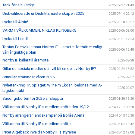
Tack för allt, Ricky!
2025-07-27 21:43
Diskvalificerade ur Distriktsmästerskapen 2025
2025-07-14 22:12
Lycka till Albin!
2025-06-10 19:57
VARMT VÄLKOMMEN, NIKLAS KLINGBERG
2025-06-06 09:00
Lycka till Lendi!
2025-05-21 17:23
Tobias Edenvik lämnar Norrby IF – arbetet fortsätter enligt
2025-03-06 16:48
vår långsiktiga plan
Norrby IF kallar till årsmöte
2025-02-28
Gillar du sociala medier och vill bli en del av Norrby IF?
2025-02-24 16:52
Stimulansträningar våren 2025
2025-02-17
Nyheter kring Truppläget: Wilhelm Ekdahl belönas med A-
2025-02-07
lagskontrakt
Säsongskorten för 2025 är släppta
2025-01-30 16:20
Välkomna till Norrby IF:s medlemsmöte den 19/12
2024-12-17 08:28
Norrby arrangerar landskamper på Borås Arena
2024-10-15 10:30
Välkomna till Norrby IF:s medlemsmöte
2024-08-07 10:42
Peter Algebäck invald i Norrby IF:s styrelse
2024-03-12 19:00