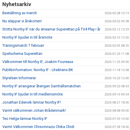
Nyhetsarkiv
Beställning av merch
2026-05-28 10:19
Nu släpper vi årskorten!
2026-03-02 09:38
Stötta Norrby IF när du streamar Superettan på TV4 Play i år
2026-02-12 13:29
Norrby IF bjuder in till årsmöte
2026-02-10 12:50
Träningsmatch 7 februari
2026-02-05 08:25
Spelschema Superettan
2026-01-23 11:08
Välkommen till Norrby IF, Joakim Foureaux
2025-11-25 09:00
Publikinformation: Norrby IF - Utsiktens BK
2025-11-18 15:08
Styrelsen Informerar
2025-10-23 12:00
Norrby IF arrangerar återigen Samhällsmatchen
2025-09-23 08:43
Norrby IF bjuder in till medlemsmöte
2025-09-10 09:54
Jonathan Edenvik lämnar Norrby IF!
2025-08-27 18:00
Varmt välkommen Johan Brådenmark!
2025-08-08 09:00
Teo Helge lämnar Norrby IF
2025-07-29 10:00
Varmt Välkommen Chisomnazu Chika Chidi
2025-07-28 18:00