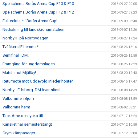
Spelschema Borås Arena Cup F10 & P10
2016-09-27 20:05
Spelschema Borås Arena Cup F12 & P12
2016-09-27 09:23
Fulltecknat* i Borås Arena Cup!
2016-09-09 08:40
Nedräkning till landskronamatchen
2016-09-07 12:26
Norrby IF på Norrbydagen
2016-08-27 17:24
Tvååkers IF hemma*
2016-08-26 13:16
Semifinal i DM!
2016-08-26 12:58
Framgång för ungdomslagen
2016-08-26 12:29
Match mot Mjällby!
2016-08-20 12:43
Returmöte mot Oddevold inleder hösten
2016-08-15 17:47
Norrby - Elfsborg: DM-kvartsfinal
2016-08-08 14:39
Välkommen Björn
2016-08-08 13:59
Välkomna hem!
2016-08-02 08:21
Tack Arne och lycka till
2016-07-17 13:24
Kansliet har semesterstängt
2016-07-12 10:58
Grym kämpaseger
2016-07-12 09:00