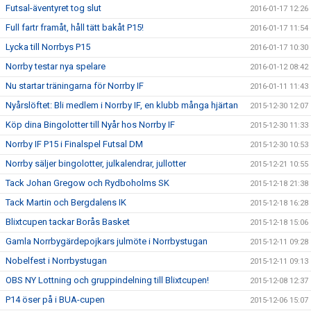
Futsal-äventyret tog slut
2016-01-17 12:26
Full fartr framåt, håll tätt bakåt P15!
2016-01-17 11:54
Lycka till Norrbys P15
2016-01-17 10:30
Norrby testar nya spelare
2016-01-12 08:42
Nu startar träningarna för Norrby IF
2016-01-11 11:43
Nyårslöftet: Bli medlem i Norrby IF, en klubb många hjärtan
2015-12-30 12:07
Köp dina Bingolotter till Nyår hos Norrby IF
2015-12-30 11:33
Norrby IF P15 i Finalspel Futsal DM
2015-12-30 10:53
Norrby säljer bingolotter, julkalendrar, jullotter
2015-12-21 10:55
Tack Johan Gregow och Rydboholms SK
2015-12-18 21:38
Tack Martin och Bergdalens IK
2015-12-18 16:28
Blixtcupen tackar Borås Basket
2015-12-18 15:06
Gamla Norrbygärdepojkars julmöte i Norrbystugan
2015-12-11 09:28
Nobelfest i Norrbystugan
2015-12-11 09:13
OBS NY Lottning och gruppindelning till Blixtcupen!
2015-12-08 12:37
P14 öser på i BUA-cupen
2015-12-06 15:07