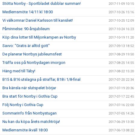
Stötta Norrby - Sportbladet dubblar summan!
2017-11-09 10:15
Medlemsmöte 14/11 kl 18:00
2017-10-26 15:16
Vi välkomnar Daniel Karlsson till kansliet!
2017-10-25 12:09
Påminnelse: 90-årsjubileum
2017-10-24 16:23
Köp dina lotter till Miljonkampen av Norrby
2017-10-19 11:20
Savvo: "Gratis är alltid gott"
2017-09-13 18:52
De planerar Norrbys jubileumsfest
2017-08-29 19:50
Träffa oss på Norrbydagen imorgon
2017-08-25 14:55
Häng med till Täby!
2017-08-22 15:20
B15 & B16 utslagna på straffar, B18 i 1/8-final
2017-07-20 22:34
Bra känsla när slutspelet börjar
2017-07-19 20:36
Bra start för Norrby i Gothia Cup
2017-07-17 22:45
Följ Norrby i Gothia Cup
2017-07-16 22:00
Sommarinfo från Norrbystugan
2017-07-05 14:26
Nu kan du köpa årets matchtröja!
2017-06-29 13:30
Medlemsmöte ikväll 18:00
2017-06-13 08:22