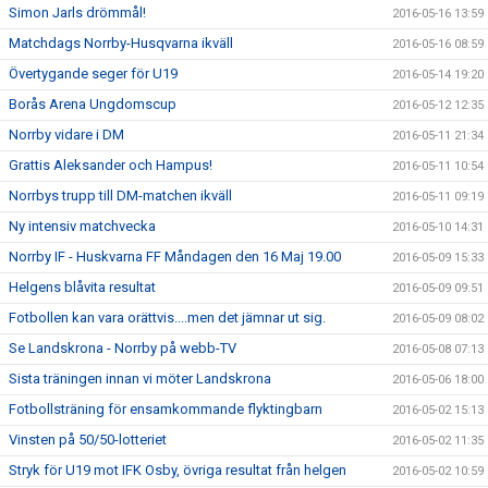
Simon Jarls drömmål!
2016-05-16 13:59
Matchdags Norrby-Husqvarna ikväll
2016-05-16 08:59
Övertygande seger för U19
2016-05-14 19:20
Borås Arena Ungdomscup
2016-05-12 12:35
Norrby vidare i DM
2016-05-11 21:34
Grattis Aleksander och Hampus!
2016-05-11 10:54
Norrbys trupp till DM-matchen ikväll
2016-05-11 09:19
Ny intensiv matchvecka
2016-05-10 14:31
Norrby IF - Huskvarna FF Måndagen den 16 Maj 19.00
2016-05-09 15:33
Helgens blåvita resultat
2016-05-09 09:51
Fotbollen kan vara orättvis....men det jämnar ut sig.
2016-05-09 08:02
Se Landskrona - Norrby på webb-TV
2016-05-08 07:13
Sista träningen innan vi möter Landskrona
2016-05-06 18:00
Fotbollsträning för ensamkommande flyktingbarn
2016-05-02 15:13
Vinsten på 50/50-lotteriet
2016-05-02 11:35
Stryk för U19 mot IFK Osby, övriga resultat från helgen
2016-05-02 10:59