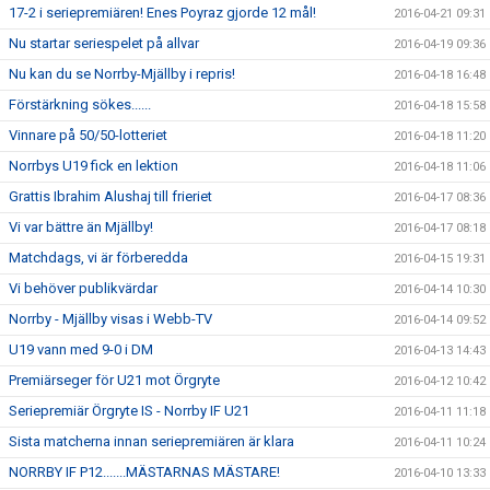
17-2 i seriepremiären! Enes Poyraz gjorde 12 mål!
2016-04-21 09:31
Nu startar seriespelet på allvar
2016-04-19 09:36
Nu kan du se Norrby-Mjällby i repris!
2016-04-18 16:48
Förstärkning sökes......
2016-04-18 15:58
Vinnare på 50/50-lotteriet
2016-04-18 11:20
Norrbys U19 fick en lektion
2016-04-18 11:06
Grattis Ibrahim Alushaj till frieriet
2016-04-17 08:36
Vi var bättre än Mjällby!
2016-04-17 08:18
Matchdags, vi är förberedda
2016-04-15 19:31
Vi behöver publikvärdar
2016-04-14 10:30
Norrby - Mjällby visas i Webb-TV
2016-04-14 09:52
U19 vann med 9-0 i DM
2016-04-13 14:43
Premiärseger för U21 mot Örgryte
2016-04-12 10:42
Seriepremiär Örgryte IS - Norrby IF U21
2016-04-11 11:18
Sista matcherna innan seriepremiären är klara
2016-04-11 10:24
NORRBY IF P12.......MÄSTARNAS MÄSTARE!
2016-04-10 13:33