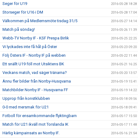
Seger för U19
2016-05-28 18:28
Storseger för U16 i DM
2016-05-28 17:04
Välkommen på Medlemsmöte tisdag 31/5
2016-05-27 14:14
Match på söndag!
2016-05-26 11:39
Webb-TV Norrby IF - KSF Prespa Birlik
2016-05-25 22:25
Vi lyckades inte få hål på Öster
2016-05-23 09:20
Följ Östers IF - Norrby IF på webben
2016-05-22 11:44
Ett snällt U19 föll mot Utsiktens BK
2016-05-21 16:25
Veckans match, vad säger tränarna?
2016-05-20 13:57
Ännu fler bilder från Norrby-Husqvarna
2016-05-19 15:41
Matchbilder Norrby IF - Husqvarna FF
2016-05-19 14:22
Upprop från konstklubben
2016-05-18 09:56
0-0 med mersmak för U21
2016-05-18 09:41
Fotboll för ensamkommande flyktingbarn
2016-05-17 15:50
Match för U21 ikväll mot Torslanda IK
2016-05-17 11:48
Härlig kämpainsats av Norrby IF.
2016-05-16 21:54