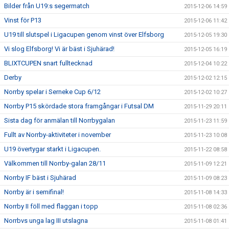
Bilder från U19:s segermatch
2015-12-06 14:59
Vinst för P13
2015-12-06 11:42
U19 till slutspel i Ligacupen genom vinst över Elfsborg
2015-12-05 19:30
Vi slog Elfsborg! Vi är bäst i Sjuhärad!
2015-12-05 16:19
BLIXTCUPEN snart fulltecknad
2015-12-04 10:22
Derby
2015-12-02 12:15
Norrby spelar i Serneke Cup 6/12
2015-12-02 10:27
Norrby P15 skördade stora framgångar i Futsal DM
2015-11-29 20:11
Sista dag för anmälan till Norrbygalan
2015-11-23 11:59
Fullt av Norrby-aktiviteter i november
2015-11-23 10:08
U19 övertygar starkt i Ligacupen.
2015-11-22 08:58
Välkommen till Norrby-galan 28/11
2015-11-09 12:21
Norrby IF bäst i Sjuhärad
2015-11-09 08:23
Norrby är i semifinal!
2015-11-08 14:33
Norrby II föll med flaggan i topp
2015-11-08 02:36
Norrbvs unga lag III utslagna
2015-11-08 01:41