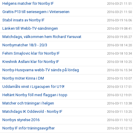
Helgens matcher för Norrby IF
2016-03-21 11:51
Grattis P13 till seriesegern i Vinterserien
2016-03-21 11:50
Stabil insats av Norrby IF
2016-03-19 16:06
Länken till Webb-TV-sändningen
2016-03-19 08:41
Matchdags, välkommen hem Richard Yarsuvat
2016-03-19 05:27
Norrbymatcher 18/3 - 20/3
2016-03-18 14:20
Fehim Smajlovic klar för Norrby IF
2016-03-18 10:34
Kreshnik Asllani klar för Norrby IF
2016-03-18 10:25
Norrby-Husqvarna webb-TV sänds på lördag
2016-03-16 15:34
Norrby möter Kinna i DM
2016-03-15 10:07
Uddamåls vinst i Ligacupen för U19!
2016-03-13 17:51
Heltänt Norrby föll med flaggan i topp
2016-03-12 19:01
Matcher och träningar i helgen
2016-03-11 13:38
Matchdags IK Oddevold - Norrby IF
2016-03-11 13:25
Norrbys styrelse 2016
2016-03-11 10:12
Norrby IF inför träningsavgifter
2016-03-10 12:10