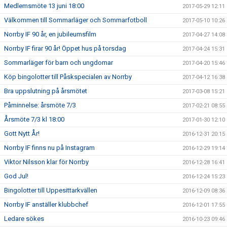
Medlemsmöte 13 juni 18:00
2017-05-29 12:11
Välkommen till Sommarläger och Sommarfotboll
2017-05-10 10:26
Norrby IF 90 år, en jubileumsfilm
2017-04-27 14:08
Norrby IF firar 90 år! Öppet hus på torsdag
2017-04-24 15:31
Sommarläger för barn och ungdomar
2017-04-20 15:46
Köp bingolotter till Påskspecialen av Norrby
2017-04-12 16:38
Bra uppslutning på årsmötet
2017-03-08 15:21
Påminnelse: årsmöte 7/3
2017-02-21 08:55
Årsmöte 7/3 kl 18:00
2017-01-30 12:10
Gott Nytt År!
2016-12-31 20:15
Norrby IF finns nu på Instagram
2016-12-29 19:14
Viktor Nilsson klar för Norrby
2016-12-28 16:41
God Jul!
2016-12-24 15:23
Bingolotter till Uppesittarkvällen
2016-12-09 08:36
Norrby IF anställer klubbchef
2016-12-01 17:55
Ledare sökes
2016-10-23 09:46