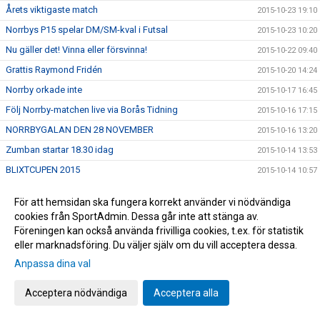
Årets viktigaste match
2015-10-23 19:10
Norrbys P15 spelar DM/SM-kval i Futsal
2015-10-23 10:20
Nu gäller det! Vinna eller försvinna!
2015-10-22 09:40
Grattis Raymond Fridén
2015-10-20 14:24
Norrby orkade inte
2015-10-17 16:45
Följ Norrby-matchen live via Borås Tidning
2015-10-16 17:15
NORRBYGALAN DEN 28 NOVEMBER
2015-10-16 13:20
Zumban startar 18.30 idag
2015-10-14 13:53
BLIXTCUPEN 2015
2015-10-14 10:57
Supporterbuss till Oskarshamn
2015-10-12 10:32
För att hemsidan ska fungera korrekt använder vi nödvändiga
Träningar under utbildningsveckan
2015-10-11 23:02
cookies från SportAdmin. Dessa går inte att stänga av.
Ny rysar-match
Föreningen kan också använda frivilliga cookies, t.ex. för statistik
2015-10-08 11:48
eller marknadsföring. Du väljer själv om du vill acceptera dessa.
Öppen träning
2015-10-07 22:58
Anpassa dina val
U17 och U19 kvalspelar samt deltar i Ligacupen
2015-10-07 22:06
Inbjudan-Inspirationsträff
2015-10-07 10:06
Acceptera nödvändiga
Acceptera alla
Utbildningsvecka
2015-10-07 09:58