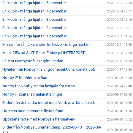
En klubb - många hjärtan: 5 december
2020-12-05 12:30
En klubb - många hjärtan: 4 december
2020-12-04 12:11
En klubb - många hjärtan: 3 december
2020-12-03 12:10
En klubb - många hjärtan: 2 december
2020-12-02 12:11
En klubb - många hjärtan: 1 december
2020-12-01 11:56
Missa inte vår julkalender: En klubb - många hjärtan
2020-12-01 11:30
Minst 25% på ALLT! Black Friday på INTERSPORT
2020-11-23 17:00
En stor Norrbyprofil har gått ur tiden
2020-11-21 11:30
Nyheter från Norrby IF:s ungdomssektions konstklubb
2020-11-17 13:46
Norrby IF för Världens Barn
2020-09-28 14:00
Norrby för Norrby startar läxhjälp för vuxna
2020-09-24 12:48
Norrby IF startar stimulansträningar
2020-09-17 08:30
Bilder från det andra mötet med Norrbys affärsnätverk
2020-09-10 11:50
Höstens medlemsmöte flyttas fram
2020-09-10 11:10
Uppstartsmöte med Norrbys affärsnätverk
2020-08-20 12:52
Bilder från Norrbys Summer Camp (2020-08-10 – 2020-08-
2020-08-15 08:18
14)