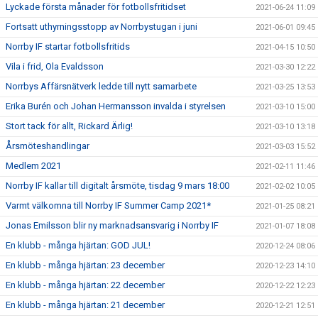
Lyckade första månader för fotbollsfritidset
2021-06-24 11:09
Fortsatt uthyrningsstopp av Norrbystugan i juni
2021-06-01 09:45
Norrby IF startar fotbollsfritids
2021-04-15 10:50
Vila i frid, Ola Evaldsson
2021-03-30 12:22
Norrbys Affärsnätverk ledde till nytt samarbete
2021-03-25 13:53
Erika Burén och Johan Hermansson invalda i styrelsen
2021-03-10 15:00
Stort tack för allt, Rickard Ärlig!
2021-03-10 13:18
Årsmöteshandlingar
2021-03-03 15:52
Medlem 2021
2021-02-11 11:46
Norrby IF kallar till digitalt årsmöte, tisdag 9 mars 18:00
2021-02-02 10:05
Varmt välkomna till Norrby IF Summer Camp 2021*
2021-01-25 08:21
Jonas Emilsson blir ny marknadsansvarig i Norrby IF
2021-01-07 18:08
En klubb - många hjärtan: GOD JUL!
2020-12-24 08:06
En klubb - många hjärtan: 23 december
2020-12-23 14:10
En klubb - många hjärtan: 22 december
2020-12-22 12:23
En klubb - många hjärtan: 21 december
2020-12-21 12:51