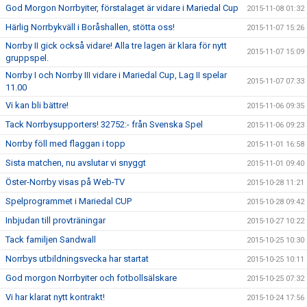
God Morgon Norrbyiter, förstalaget är vidare i Mariedal Cup
2015-11-08 01:32
Härlig Norrbykväll i Boråshallen, stötta oss!
2015-11-07 15:26
Norrby II gick också vidare! Alla tre lagen är klara för nytt
2015-11-07 15:09
gruppspel.
Norrby I och Norrby III vidare i Mariedal Cup, Lag II spelar
2015-11-07 07:33
11.00
Vi kan bli bättre!
2015-11-06 09:35
Tack Norrbysupporters! 32752:- från Svenska Spel
2015-11-06 09:23
Norrby föll med flaggan i topp
2015-11-01 16:58
Sista matchen, nu avslutar vi snyggt
2015-11-01 09:40
Öster-Norrby visas på Web-TV
2015-10-28 11:21
Spelprogrammet i Mariedal CUP
2015-10-28 09:42
Inbjudan till provträningar
2015-10-27 10:22
Tack familjen Sandwall
2015-10-25 10:30
Norrbys utbildningsvecka har startat
2015-10-25 10:11
God morgon Norrbyiter och fotbollsälskare
2015-10-25 07:32
Vi har klarat nytt kontrakt!
2015-10-24 17:56