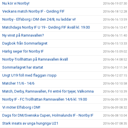
Nu kör vi Norrby!
2016-06-19 07:30
Veckans match Norrby IF - Qviding FIF
2016-06-18 12:28
Norrby - Elfsborg i DM den 24/8, nu laddar vi!
2016-06-16 13:59
Matchdags Norrby IF U 19 - Qviding FIF ikväll kl. 19.00
2016-06-16 13:47
Ny vinst på Ramnavallen?
2016-06-16 11:40
Dagbok från Sommarlägret
2016-06-15 13:33
Härlig seger för Norrby IF
2016-06-15 09:02
Norrby-Trollhättan på Ramnavallen ikväll
2016-06-14 08:52
Sommarlägret har startat
2016-06-13 11:34
Ungt U19 föll med flaggan i topp
2016-06-12 07:15
Matcher 11/6 - 14/6
2016-06-10 10:58
Match, Derby, Ramnavallen, Fri entré för tjejer, Välkomna
2016-06-10 10:39
Norrby IF - FC Trollhättan Ramnavallen 14/6 kl. 19.00
2016-06-09 10:39
Vi möter Elfsborg i DM!
2016-06-09 08:32
Dags för DM/Svenska Cupen, Holmalunds IF - Norrby IF
2016-06-08 10:04
Stark insats av unga hungriga U21
2016-06-07 08:35