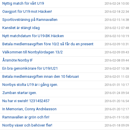
Nyttig match för vårt U19
2016-02-24 10:00
Oavgjort för U19 mot Häcken!
2016-02-18 22:34
Sportlovsträning på Ramnavallen
2016-02-15 14:38
Kansliet är stängt idag
2016-02-12 07:48
Nytt matchdatum för U19-BK Häcken
2016-02-10 10:19
Betala medlemsavgiften före 10/2 så får du en present
2016-02-09 10:31
Välkommen till Norrbylördagen 13/2
2016-02-09 09:43
Årsmöte Norrby IF
2016-02-08 09:44
En bra genomkörare för U19/U21
2016-02-07 10:38
Betala medlemsavgiften innan den 10 februari
2016-02-01 11:03
Norrbys stolta U19 är i gång igen.
2016-01-31 10:17
Zumban startar igen.
2016-01-24 09:54
Nu har vi swish! 1231452457
2016-01-20 16:54
In Memorian, Conny Andréasson
2016-01-20 12:17
Ramnavallen är grön och fin!
2016-01-19 15:00
Norrby växer och behöver fler!
2016-01-18 09:09