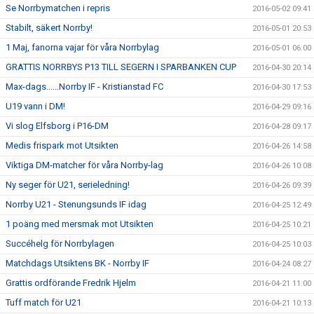
Se Norrbymatchen i repris
2016-05-02 09:41
Stabilt, säkert Norrby!
2016-05-01 20:53
1 Maj, fanorna vajar för våra Norrbylag
2016-05-01 06:00
GRATTIS NORRBYS P13 TILL SEGERN I SPARBANKEN CUP
2016-04-30 20:14
Max-dags......Norrby IF - Kristianstad FC
2016-04-30 17:53
U19 vann i DM!
2016-04-29 09:16
Vi slog Elfsborg i P16-DM
2016-04-28 09:17
Medis frispark mot Utsikten
2016-04-26 14:58
Viktiga DM-matcher för våra Norrby-lag
2016-04-26 10:08
Ny seger för U21, serieledning!
2016-04-26 09:39
Norrby U21 - Stenungsunds IF idag
2016-04-25 12:49
1 poäng med mersmak mot Utsikten
2016-04-25 10:21
Succéhelg för Norrbylagen
2016-04-25 10:03
Matchdags Utsiktens BK - Norrby IF
2016-04-24 08:27
Grattis ordförande Fredrik Hjelm
2016-04-21 11:00
Tuff match för U21
2016-04-21 10:13