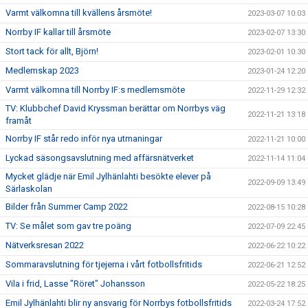
Varmt välkomna till kvällens årsmöte!
2023-03-07 10:03
Norrby IF kallar till årsmöte
2023-02-07 13:30
Stort tack för allt, Björn!
2023-02-01 10:30
Medlemskap 2023
2023-01-24 12:20
Varmt välkomna till Norrby IF:s medlemsmöte
2022-11-29 12:32
TV: Klubbchef David Kryssman berättar om Norrbys väg
2022-11-21 13:18
framåt
Norrby IF står redo inför nya utmaningar
2022-11-21 10:00
Lyckad säsongsavslutning med affärsnätverket
2022-11-14 11:04
Mycket glädje när Emil Jylhänlahti besökte elever på
2022-09-09 13:49
Särlaskolan
Bilder från Summer Camp 2022
2022-08-15 10:28
TV: Se målet som gav tre poäng
2022-07-09 22:45
Nätverksresan 2022
2022-06-22 10:22
Sommaravslutning för tjejerna i vårt fotbollsfritids
2022-06-21 12:52
Vila i frid, Lasse "Röret" Johansson
2022-05-22 18:25
Emil Jylhänlahti blir ny ansvarig för Norrbys fotbollsfritids
2022-03-24 17:52