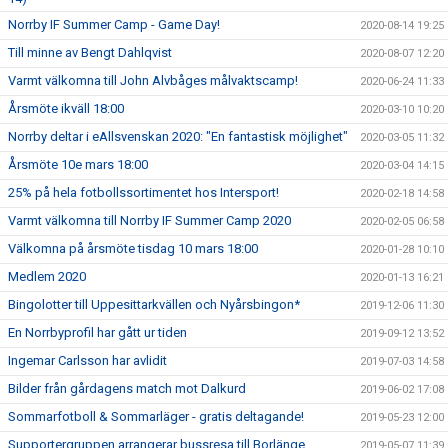
Norrby IF Summer Camp - Game Day!
2020-08-14 19:25
Till minne av Bengt Dahlqvist
2020-08-07 12:20
Varmt välkomna till John Alvbåges målvaktscamp!
2020-06-24 11:33
Årsmöte ikväll 18:00
2020-03-10 10:20
Norrby deltar i eAllsvenskan 2020: "En fantastisk möjlighet"
2020-03-05 11:32
Årsmöte 10e mars 18:00
2020-03-04 14:15
25% på hela fotbollssortimentet hos Intersport!
2020-02-18 14:58
Varmt välkomna till Norrby IF Summer Camp 2020
2020-02-05 06:58
Välkomna på årsmöte tisdag 10 mars 18:00
2020-01-28 10:10
Medlem 2020
2020-01-13 16:21
Bingolotter till Uppesittarkvällen och Nyårsbingon*
2019-12-06 11:30
En Norrbyprofil har gått ur tiden
2019-09-12 13:52
Ingemar Carlsson har avlidit
2019-07-03 14:58
Bilder från gårdagens match mot Dalkurd
2019-06-02 17:08
Sommarfotboll & Sommarläger - gratis deltagande!
2019-05-23 12:00
Supportergruppen arrangerar bussresa till Borlänge
2019-05-07 11:39