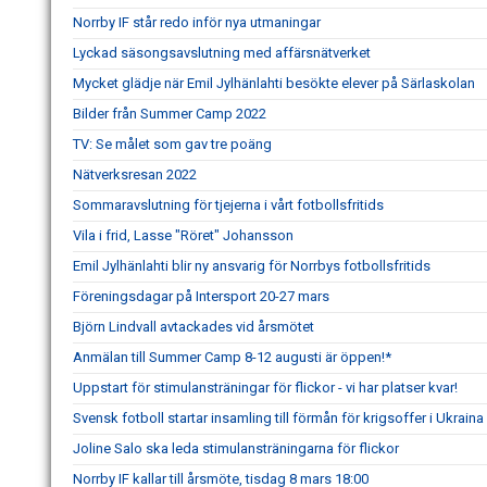
Norrby IF står redo inför nya utmaningar
Lyckad säsongsavslutning med affärsnätverket
Mycket glädje när Emil Jylhänlahti besökte elever på Särlaskolan
Bilder från Summer Camp 2022
TV: Se målet som gav tre poäng
Nätverksresan 2022
Sommaravslutning för tjejerna i vårt fotbollsfritids
Vila i frid, Lasse "Röret" Johansson
Emil Jylhänlahti blir ny ansvarig för Norrbys fotbollsfritids
Föreningsdagar på Intersport 20-27 mars
Björn Lindvall avtackades vid årsmötet
Anmälan till Summer Camp 8-12 augusti är öppen!*
Uppstart för stimulansträningar för flickor - vi har platser kvar!
Svensk fotboll startar insamling till förmån för krigsoffer i Ukraina
Joline Salo ska leda stimulansträningarna för flickor
Norrby IF kallar till årsmöte, tisdag 8 mars 18:00