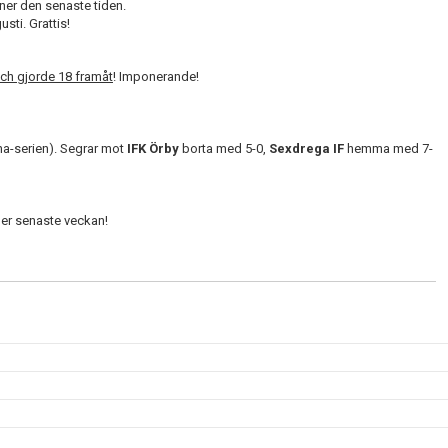
ner den senaste tiden.
sti. Grattis!
och gjorde 18 framåt
! Imponerande!
nna-serien). Segrar mot
IFK Örby
borta med 5-0,
Sexdrega IF
hemma med 7-
her senaste veckan!