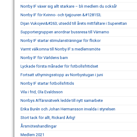
Norrby IF växer sig allt starkare – bli medlem du också!
Norrby IF för Kvinno- och tjejjouren &#128153;
Dijan Vukojevi&#263; utsedd till årets mittfältare i Superettan
Supportergruppen anordnar bussresa till Värnamo
Norrby IF startar stimulansträningar för flickor
Varmt välkomna till Norrby IF:s medlemsmöte
Norrby IF för Världens barn
Lyckade första månader för fotbollsfritidset
Fortsatt uthyrningsstopp av Norrbystugan i juni
Norrby IF startar fotbollsfritids
Vila i frid, Ola Evaldsson
Norrbys Affärsnätverk ledde till nytt samarbete
Erika Burén och Johan Hermansson invalda i styrelsen
Stort tack för allt, Rickard Ärlig!
Årsmöteshandlingar
Medlem 2021