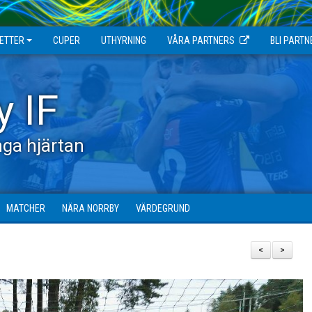
JETTER
CUPER
UTHYRNING
VÅRA PARTNERS
BLI PARTN
y IF
ga hjärtan
MATCHER
NÄRA NORRBY
VÄRDEGRUND
<
>