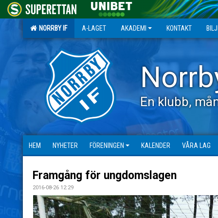
NORRBY IF
A-LAGET
AKADEMI
KONTAKT
BIL
Norrb
En klubb, mån
HEM
NYHETER
FÖRENINGEN
KALENDER
VÅRA LAG
Framgång för ungdomslagen
2016-08-26 12:29