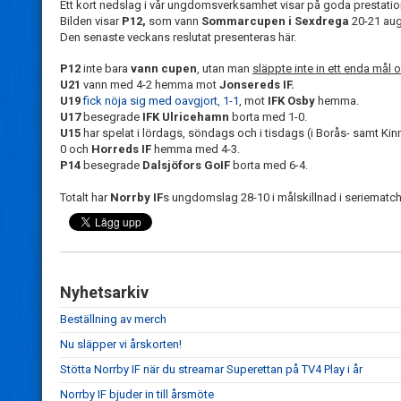
Ett kort nedslag i vår ungdomsverksamhet visar på goda prestatio
Bilden visar
P12,
som vann
Sommarcupen i Sexdrega
20-21 augu
Den senaste veckans reslutat presenteras här.
P12
inte bara
vann cupen
, utan man
släppte inte in ett enda mål 
U21
vann med 4-2 hemma mot
Jonsereds IF.
U19
fick nöja sig med oavgjort, 1-1
, mot
IFK Osby
hemma.
U17
besegrade
IFK Ulricehamn
borta med 1-0.
U15
har spelat i lördags, söndags och i tisdags (i Borås- samt Ki
0 och
Horreds IF
hemma med 4-3.
P14
besegrade
Dalsjöfors GoIF
borta med 6-4.
Totalt har
Norrby IF
s ungdomslag 28-10 i målskillnad i seriematc
Nyhetsarkiv
Beställning av merch
Nu släpper vi årskorten!
Stötta Norrby IF när du streamar Superettan på TV4 Play i år
Norrby IF bjuder in till årsmöte