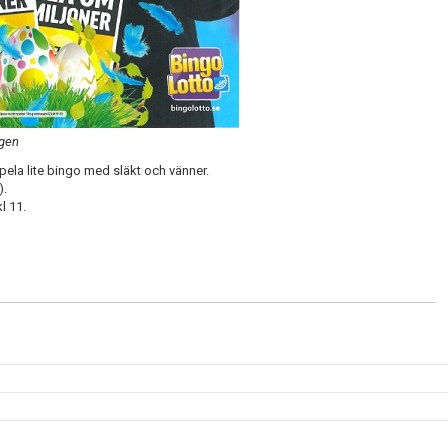
agen
pela lite bingo med släkt och vänner.
).
l 11.