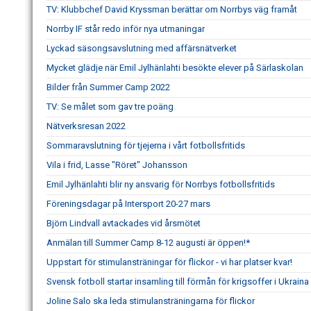
TV: Klubbchef David Kryssman berättar om Norrbys väg framåt
Norrby IF står redo inför nya utmaningar
Lyckad säsongsavslutning med affärsnätverket
Mycket glädje när Emil Jylhänlahti besökte elever på Särlaskolan
Bilder från Summer Camp 2022
TV: Se målet som gav tre poäng
Nätverksresan 2022
Sommaravslutning för tjejerna i vårt fotbollsfritids
Vila i frid, Lasse "Röret" Johansson
Emil Jylhänlahti blir ny ansvarig för Norrbys fotbollsfritids
Föreningsdagar på Intersport 20-27 mars
Björn Lindvall avtackades vid årsmötet
Anmälan till Summer Camp 8-12 augusti är öppen!*
Uppstart för stimulansträningar för flickor - vi har platser kvar!
Svensk fotboll startar insamling till förmån för krigsoffer i Ukraina
Joline Salo ska leda stimulansträningarna för flickor