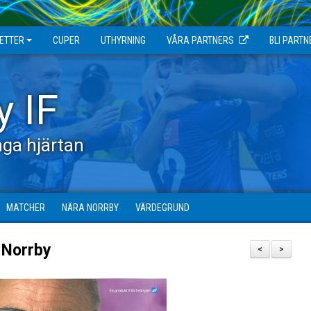
JETTER
CUPER
UTHYRNING
VÅRA PARTNERS
BLI PARTN
y IF
ga hjärtan
MATCHER
NÄRA NORRBY
VÄRDEGRUND
v Norrby
<
>