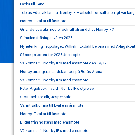
Lycka till Lendi!
Tobias Edenvik lämnar Norrby IF – arbetet fortsätter enligt vår lång
Norrby IF kallar till årsmöte
Gillar du sociala medier och vill bli en del av Norrby IF?
Stimulansträningar våren 2025
Nyheter kring Truppläget: Wilhelm Ekdahl belönas med A-lagskont
Säsongskorten för 2025 är släppta
Välkomna till Norrby IF:s medlemsmöte den 19/12
Norrby arrangerar landskamper på Borås Arena
Välkomna till Norrby IF:s medlemsmöte
Peter Algebäck invald i Norrby IF:s styrelse
Stort tack för allt, Jesper Mild
Varmt välkomna till kvällens årsmöte
Norrby IF kallar till årsmöte
Bilder från höstens medlemsmöte
Välkomna till Norrby IF:s medlemsmöte