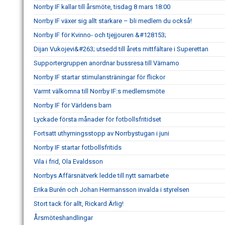
Norrby IF kallar till årsmöte, tisdag 8 mars 18:00
Norrby IF växer sig allt starkare – bli medlem du också!
Norrby IF för Kvinno- och tjejjouren &#128153;
Dijan Vukojevi&#263; utsedd till årets mittfältare i Superettan
Supportergruppen anordnar bussresa till Värnamo
Norrby IF startar stimulansträningar för flickor
Varmt välkomna till Norrby IF:s medlemsmöte
Norrby IF för Världens barn
Lyckade första månader för fotbollsfritidset
Fortsatt uthyrningsstopp av Norrbystugan i juni
Norrby IF startar fotbollsfritids
Vila i frid, Ola Evaldsson
Norrbys Affärsnätverk ledde till nytt samarbete
Erika Burén och Johan Hermansson invalda i styrelsen
Stort tack för allt, Rickard Ärlig!
Årsmöteshandlingar