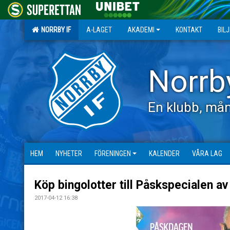
NORRBY IF
A-LAGET
AKADEMI
KONTAKT
BIL
Norrb
En klubb, mån
HEM
NYHETER
FÖRENINGEN
KALENDER
VÅRA LAG
Köp bingolotter till Påskspecialen a
2017-04-12 16:38