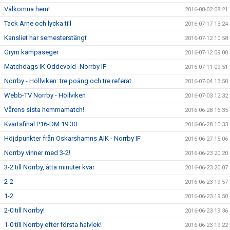
Välkomna hem!
2016-08-02 08:21
Tack Arne och lycka till
2016-07-17 13:24
Kansliet har semesterstängt
2016-07-12 10:58
Grym kämpaseger
2016-07-12 09:00
Matchdags IK Oddevold- Norrby IF
2016-07-11 09:51
Norrby - Höllviken: tre poäng och tre referat
2016-07-04 13:50
Webb-TV Norrby - Höllviken
2016-07-03 12:32
Vårens sista hemmamatch!
2016-06-28 16:35
Kvartsfinal P16-DM 19:30
2016-06-28 10:33
Höjdpunkter från Oskarshamns AIK - Norrby IF
2016-06-27 15:06
Norrby vinner med 3-2!
2016-06-23 20:20
3-2 till Norrby, åtta minuter kvar
2016-06-23 20:07
2-2
2016-06-23 19:57
1-2
2016-06-23 19:50
2-0 till Norrby!
2016-06-23 19:36
1-0 till Norrby efter första halvlek!
2016-06-23 19:22