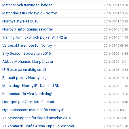
Matcher och träningar i helgen
2016-03-11 13:38
Matchdags IK Oddevold - Norrby IF
2016-03-11 13:25
Norrbys styrelse 2016
2016-03-11 10:12
Norrby IF inför träningsavgifter
2016-03-10 12:10
Träning för flickor och pojkar 8 till 12 år
2016-03-10 11:45
Välbesökt årsmöte för Norrby IF
2016-03-10 09:36
Silly Season Söderettan 2016
2016-03-09 16:38
Abbas Mohamad klar på två år
2016-03-09 10:01
U19 åkte på en riktig smäll
2016-03-08 10:33
Fortsatt positiv Norrbyhelg
2016-03-06 19:04
Matchdags Norrby IF - Karlstad BK
2016-03-06 11:45
Kanonstart för våra Norrbylag!
2016-03-05 19:06
I morgon gör Gzim Istrefi debut
2016-03-05 18:48
Nya spännande matcher för Norrby IF
2016-03-05 08:21
Valberedningens förslag till styrelse 2016
2016-03-04 12:41
Välkomna till Borås Arena Cup 8 - 9 oktober
2016-03-02 11:28