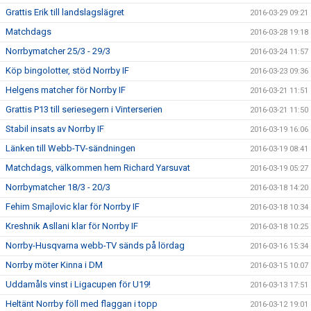
Grattis Erik till landslagslägret
2016-03-29 09:21
Matchdags
2016-03-28 19:18
Norrbymatcher 25/3 - 29/3
2016-03-24 11:57
Köp bingolotter, stöd Norrby IF
2016-03-23 09:36
Helgens matcher för Norrby IF
2016-03-21 11:51
Grattis P13 till seriesegern i Vinterserien
2016-03-21 11:50
Stabil insats av Norrby IF
2016-03-19 16:06
Länken till Webb-TV-sändningen
2016-03-19 08:41
Matchdags, välkommen hem Richard Yarsuvat
2016-03-19 05:27
Norrbymatcher 18/3 - 20/3
2016-03-18 14:20
Fehim Smajlovic klar för Norrby IF
2016-03-18 10:34
Kreshnik Asllani klar för Norrby IF
2016-03-18 10:25
Norrby-Husqvarna webb-TV sänds på lördag
2016-03-16 15:34
Norrby möter Kinna i DM
2016-03-15 10:07
Uddamåls vinst i Ligacupen för U19!
2016-03-13 17:51
Heltänt Norrby föll med flaggan i topp
2016-03-12 19:01