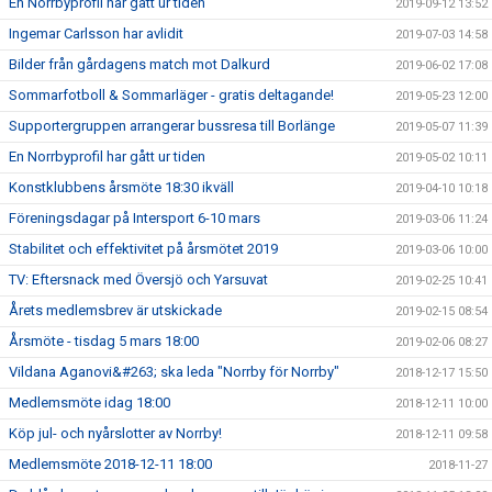
En Norrbyprofil har gått ur tiden
2019-09-12 13:52
Ingemar Carlsson har avlidit
2019-07-03 14:58
Bilder från gårdagens match mot Dalkurd
2019-06-02 17:08
Sommarfotboll & Sommarläger - gratis deltagande!
2019-05-23 12:00
Supportergruppen arrangerar bussresa till Borlänge
2019-05-07 11:39
En Norrbyprofil har gått ur tiden
2019-05-02 10:11
Konstklubbens årsmöte 18:30 ikväll
2019-04-10 10:18
Föreningsdagar på Intersport 6-10 mars
2019-03-06 11:24
Stabilitet och effektivitet på årsmötet 2019
2019-03-06 10:00
TV: Eftersnack med Översjö och Yarsuvat
2019-02-25 10:41
Årets medlemsbrev är utskickade
2019-02-15 08:54
Årsmöte - tisdag 5 mars 18:00
2019-02-06 08:27
Vildana Aganovi&#263; ska leda "Norrby för Norrby"
2018-12-17 15:50
Medlemsmöte idag 18:00
2018-12-11 10:00
Köp jul- och nyårslotter av Norrby!
2018-12-11 09:58
Medlemsmöte 2018-12-11 18:00
2018-11-27