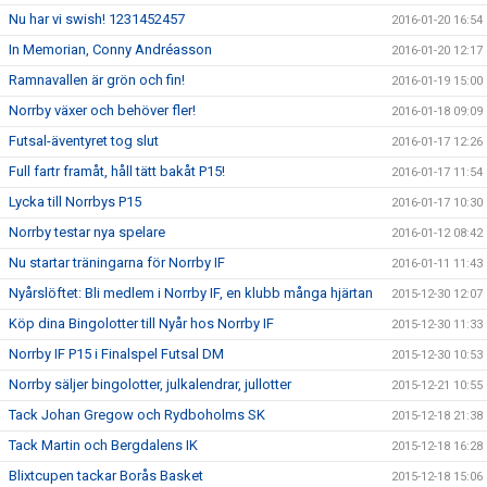
Nu har vi swish! 1231452457
2016-01-20 16:54
In Memorian, Conny Andréasson
2016-01-20 12:17
Ramnavallen är grön och fin!
2016-01-19 15:00
Norrby växer och behöver fler!
2016-01-18 09:09
Futsal-äventyret tog slut
2016-01-17 12:26
Full fartr framåt, håll tätt bakåt P15!
2016-01-17 11:54
Lycka till Norrbys P15
2016-01-17 10:30
Norrby testar nya spelare
2016-01-12 08:42
Nu startar träningarna för Norrby IF
2016-01-11 11:43
Nyårslöftet: Bli medlem i Norrby IF, en klubb många hjärtan
2015-12-30 12:07
Köp dina Bingolotter till Nyår hos Norrby IF
2015-12-30 11:33
Norrby IF P15 i Finalspel Futsal DM
2015-12-30 10:53
Norrby säljer bingolotter, julkalendrar, jullotter
2015-12-21 10:55
Tack Johan Gregow och Rydboholms SK
2015-12-18 21:38
Tack Martin och Bergdalens IK
2015-12-18 16:28
Blixtcupen tackar Borås Basket
2015-12-18 15:06