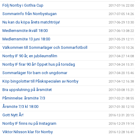
Följ Norrby i Gothia Cup
2017-07-16 22:00
Sommarinfo från Norrbystugan
2017-07-05 14:26
Nu kan du köpa årets matchtröja!
2017-06-29 13:30
Medlemsmöte ikväll 18:00
2017-06-13 08:22
Medlemsmöte 13 juni 18:00
2017-05-29 12:11
Välkommen till Sommarläger och Sommarfotboll
2017-05-10 10:26
Norrby IF 90 år, en jubileumsfilm
2017-04-27 14:08
Norrby IF firar 90 år! Öppet hus på torsdag
2017-04-24 15:31
Sommarläger för barn och ungdomar
2017-04-20 15:46
Köp bingolotter till Påskspecialen av Norrby
2017-04-12 16:38
Bra uppslutning på årsmötet
2017-03-08 15:21
Påminnelse: årsmöte 7/3
2017-02-21 08:55
Årsmöte 7/3 kl 18:00
2017-01-30 12:10
Gott Nytt År!
2016-12-31 20:15
Norrby IF finns nu på Instagram
2016-12-29 19:14
Viktor Nilsson klar för Norrby
2016-12-28 16:41