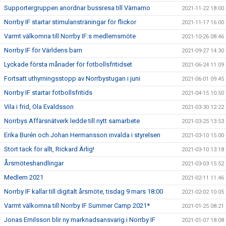
Supportergruppen anordnar bussresa till Värnamo
2021-11-22 18:00
Norrby IF startar stimulansträningar för flickor
2021-11-17 16:00
Varmt välkomna till Norrby IF:s medlemsmöte
2021-10-26 08:46
Norrby IF för Världens barn
2021-09-27 14:30
Lyckade första månader för fotbollsfritidset
2021-06-24 11:09
Fortsatt uthyrningsstopp av Norrbystugan i juni
2021-06-01 09:45
Norrby IF startar fotbollsfritids
2021-04-15 10:50
Vila i frid, Ola Evaldsson
2021-03-30 12:22
Norrbys Affärsnätverk ledde till nytt samarbete
2021-03-25 13:53
Erika Burén och Johan Hermansson invalda i styrelsen
2021-03-10 15:00
Stort tack för allt, Rickard Ärlig!
2021-03-10 13:18
Årsmöteshandlingar
2021-03-03 15:52
Medlem 2021
2021-02-11 11:46
Norrby IF kallar till digitalt årsmöte, tisdag 9 mars 18:00
2021-02-02 10:05
Varmt välkomna till Norrby IF Summer Camp 2021*
2021-01-25 08:21
Jonas Emilsson blir ny marknadsansvarig i Norrby IF
2021-01-07 18:08