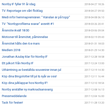
Norrby IF fyller 91 år idag
2018-04-27 18:26
TV: Reportage om vårt flicklag
2018-04-27 09:50
Medi inför hemmapremiären: ” Känslan är på topp”
2018-04-08 06:10
TV: "Norrbyprofilerna svarar" avsnitt #1
2018-03-26 20:41
Årsmöte ikväll 18:00
2018-03-06 09:04
Motioner till årsmötet, påminnelse
2018-02-19 09:43
Årsmötet hålls den 6:e mars
2018-01-31 18:03
Medlem 2018
2018-01-29 14:30
Jonathan Azulay klar för Norrby IF
2017-12-28 18:58
Ett julkort från Norrby IF
2017-12-24 13:00
Uthämtning av beställda souvenirer innan jul
2017-12-19 14:30
Köp dina Bingolotter till jul & nyår av oss!
2017-12-11 16:44
Köp dina julklappar hos Norrby IF!
2017-12-10 18:54
Norrby anställer ny marknadsansvarig
2017-12-08 16:13
Pressmeddelande
2017-12-04 16:00
Tack för festen!
2017-11-28 13:20