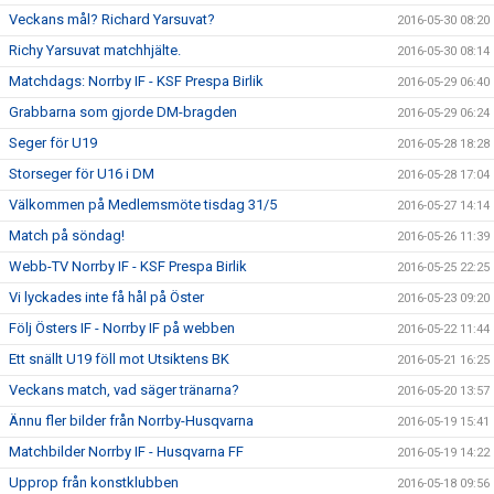
Veckans mål? Richard Yarsuvat?
2016-05-30 08:20
Richy Yarsuvat matchhjälte.
2016-05-30 08:14
Matchdags: Norrby IF - KSF Prespa Birlik
2016-05-29 06:40
Grabbarna som gjorde DM-bragden
2016-05-29 06:24
Seger för U19
2016-05-28 18:28
Storseger för U16 i DM
2016-05-28 17:04
Välkommen på Medlemsmöte tisdag 31/5
2016-05-27 14:14
Match på söndag!
2016-05-26 11:39
Webb-TV Norrby IF - KSF Prespa Birlik
2016-05-25 22:25
Vi lyckades inte få hål på Öster
2016-05-23 09:20
Följ Östers IF - Norrby IF på webben
2016-05-22 11:44
Ett snällt U19 föll mot Utsiktens BK
2016-05-21 16:25
Veckans match, vad säger tränarna?
2016-05-20 13:57
Ännu fler bilder från Norrby-Husqvarna
2016-05-19 15:41
Matchbilder Norrby IF - Husqvarna FF
2016-05-19 14:22
Upprop från konstklubben
2016-05-18 09:56