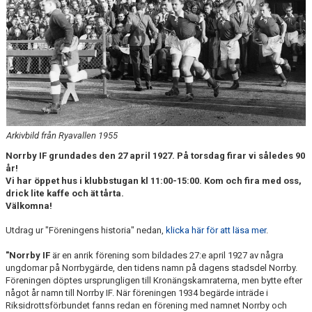
MATCHER
NÄRA NORRBY
VÄRDEGRUND
Arkivbild från Ryavallen 1955
Norrby IF grundades den 27 april 1927. På torsdag firar vi således 90
år!
Vi har öppet hus i klubbstugan kl 11:00-15:00. Kom och fira med oss,
drick lite kaffe och ät tårta.
Välkomna!
Utdrag ur "Föreningens historia" nedan,
klicka här för att läsa mer
.
"Norrby IF
är en anrik förening som bildades 27:e april 1927 av några
ungdomar på Norrbygärde, den tidens namn på dagens stadsdel Norrby.
Föreningen döptes ursprungligen till Kronängskamraterna, men bytte efter
något år namn till Norrby IF. När föreningen 1934 begärde inträde i
Riksidrottsförbundet fanns redan en förening med namnet Norrby och