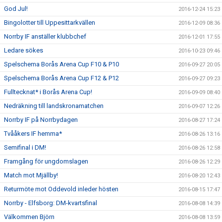
God Jul!
2016-12-24 15:23
Bingolotter till Uppesittarkvällen
2016-12-09 08:36
Norrby IF anställer klubbchef
2016-12-01 17:55
Ledare sökes
2016-10-23 09:46
Spelschema Borås Arena Cup F10 & P10
2016-09-27 20:05
Spelschema Borås Arena Cup F12 & P12
2016-09-27 09:23
Fulltecknat* i Borås Arena Cup!
2016-09-09 08:40
Nedräkning till landskronamatchen
2016-09-07 12:26
Norrby IF på Norrbydagen
2016-08-27 17:24
Tvååkers IF hemma*
2016-08-26 13:16
Semifinal i DM!
2016-08-26 12:58
Framgång för ungdomslagen
2016-08-26 12:29
Match mot Mjällby!
2016-08-20 12:43
Returmöte mot Oddevold inleder hösten
2016-08-15 17:47
Norrby - Elfsborg: DM-kvartsfinal
2016-08-08 14:39
Välkommen Björn
2016-08-08 13:59