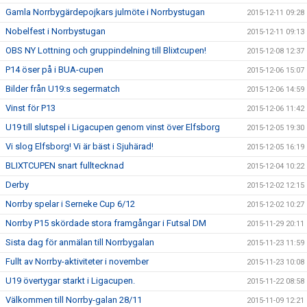
Gamla Norrbygärdepojkars julmöte i Norrbystugan
2015-12-11 09:28
Nobelfest i Norrbystugan
2015-12-11 09:13
OBS NY Lottning och gruppindelning till Blixtcupen!
2015-12-08 12:37
P14 öser på i BUA-cupen
2015-12-06 15:07
Bilder från U19:s segermatch
2015-12-06 14:59
Vinst för P13
2015-12-06 11:42
U19 till slutspel i Ligacupen genom vinst över Elfsborg
2015-12-05 19:30
Vi slog Elfsborg! Vi är bäst i Sjuhärad!
2015-12-05 16:19
BLIXTCUPEN snart fulltecknad
2015-12-04 10:22
Derby
2015-12-02 12:15
Norrby spelar i Serneke Cup 6/12
2015-12-02 10:27
Norrby P15 skördade stora framgångar i Futsal DM
2015-11-29 20:11
Sista dag för anmälan till Norrbygalan
2015-11-23 11:59
Fullt av Norrby-aktiviteter i november
2015-11-23 10:08
U19 övertygar starkt i Ligacupen.
2015-11-22 08:58
Välkommen till Norrby-galan 28/11
2015-11-09 12:21