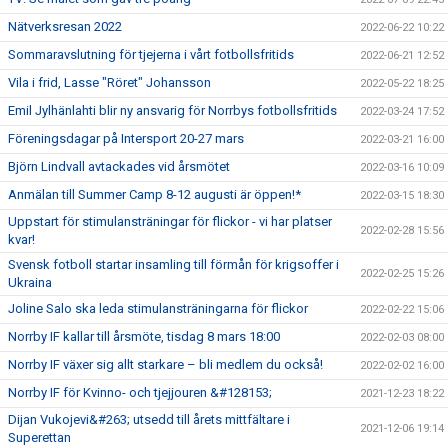
Nätverksresan 2022
2022-06-22 10:22
Sommaravslutning för tjejerna i vårt fotbollsfritids
2022-06-21 12:52
Vila i frid, Lasse "Röret" Johansson
2022-05-22 18:25
Emil Jylhänlahti blir ny ansvarig för Norrbys fotbollsfritids
2022-03-24 17:52
Föreningsdagar på Intersport 20-27 mars
2022-03-21 16:00
Björn Lindvall avtackades vid årsmötet
2022-03-16 10:09
Anmälan till Summer Camp 8-12 augusti är öppen!*
2022-03-15 18:30
Uppstart för stimulansträningar för flickor - vi har platser
2022-02-28 15:56
kvar!
Svensk fotboll startar insamling till förmån för krigsoffer i
2022-02-25 15:26
Ukraina
Joline Salo ska leda stimulansträningarna för flickor
2022-02-22 15:06
Norrby IF kallar till årsmöte, tisdag 8 mars 18:00
2022-02-03 08:00
Norrby IF växer sig allt starkare – bli medlem du också!
2022-02-02 16:00
Norrby IF för Kvinno- och tjejjouren &#128153;
2021-12-23 18:22
Dijan Vukojevi&#263; utsedd till årets mittfältare i
2021-12-06 19:14
Superettan