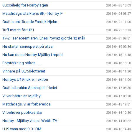
Succéhelg för Norrbylagen
2016-04-25 10:03
Matchdags Utsiktens BK - Norrby IF
2016-04-24 08:27
Grattis ordförande Fredrik Hjelm
2016-04-21 11:00
Tuff match för U21
2016-04-21 10:13
17-2 i seriepremiären! Enes Poyraz gjorde 12 mål!
2016-04-21 09:31
Nu startar seriespelet på allvar
2016-04-19 09:36
Nu kan du se Norrby-Mjällby i repris!
2016-04-18 16:48
Förstärkning sökes......
2016-04-18 15:58
Vinnare på 50/50-lotteriet
2016-04-18 11:20
Norrbys U19 fick en lektion
2016-04-18 11:06
Grattis Ibrahim Alushaj till frieriet
2016-04-17 08:36
Vi var bättre än Mjällby!
2016-04-17 08:18
Matchdags, vi är förberedda
2016-04-15 19:31
Vi behöver publikvärdar
2016-04-14 10:30
Norrby - Mjällby visas i Webb-TV
2016-04-14 09:52
U19 vann med 9-0 i DM
2016-04-13 14:43