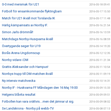
0-0 med mersmak för U21
2016-05-18 09:41
Fotboll för ensamkommande flyktingbarn
2016-05-17 15:50
Match för U21 ikväll mot Torslanda IK
2016-05-17 11:48
Härlig kämpainsats av Norrby IF.
2016-05-16 21:54
Simon Jarls drömmål!
2016-05-16 13:59
Matchdags Norrby-Husqvarna ikväll
2016-05-16 08:59
Övertygande seger för U19
2016-05-14 19:20
Borås Arena Ungdomscup
2016-05-12 12:35
Norrby vidare i DM
2016-05-11 21:34
Grattis Aleksander och Hampus!
2016-05-11 10:54
Norrbys trupp till DM-matchen ikväll
2016-05-11 09:19
Ny intensiv matchvecka
2016-05-10 14:31
Norrby IF - Huskvarna FF Måndagen den 16 Maj 19.00
2016-05-09 15:33
Helgens blåvita resultat
2016-05-09 09:51
Fotbollen kan vara orättvis....men det jämnar ut sig.
2016-05-09 08:02
Se Landskrona - Norrby på webb-TV
2016-05-08 07:13