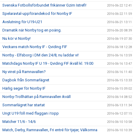
Svenska Fotbollsförbundet frikänner Gzim Istrefi!
2016-06-22 12:41
Spelaravtal-uppförandekod för Norrby IF
2016-06-22 11:59
Avslutning för U19-U21
2016-06-21 13:11
Dramatik när Norrby tog en poäng.
2016-06-20 08:39
Nu kör vi Norrby!
2016-06-19 07:30
Veckans match Norrby IF - Qviding FIF
2016-06-18 12:28
Norrby - Elfsborg i DM den 24/8, nu laddar vi!
2016-06-16 13:59
Matchdags Norrby IF U 19 - Qviding FIF ikväll kl. 19.00
2016-06-16 13:47
Ny vinst på Ramnavallen?
2016-06-16 11:40
Dagbok från Sommarlägret
2016-06-15 13:33
Härlig seger för Norrby IF
2016-06-15 09:02
Norrby-Trollhättan på Ramnavallen ikväll
2016-06-14 08:52
Sommarlägret har startat
2016-06-13 11:34
Ungt U19 föll med flaggan i topp
2016-06-12 07:15
Matcher 11/6 - 14/6
2016-06-10 10:58
Match, Derby, Ramnavallen, Fri entré för tjejer, Välkomna
2016-06-10 10:39