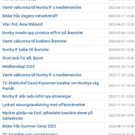
Varmt välkomna till Norrby IF:s medlemsmöte
2023-06-13 16:57
Bilder från dagens nätverksträff
2023-05-11 10:44
Vila i frid, Arne Wiklund
2023-04-21 13:34
Norrby visade upp positiva siffror på årsmötet
2023-03-08 15:55
Varmt välkomna till kvällens årsmöte!
2023-03-07 10:03
Norrby IF kallar till årsmöte
2023-02-07 13:30
Stort tack för allt, Björn!
2023-02-01 10:30
Medlemskap 2023
2023-01-24 12:20
Varmt välkomna till Norrby IF:s medlemsmöte
2022-11-29 12:32
TV: Klubbchef David Kryssman berättar om Norrbys väg
2022-11-21 13:18
framåt
Norrby IF står redo inför nya utmaningar
2022-11-21 10:00
Lyckad säsongsavslutning med affärsnätverket
2022-11-14 11:04
Mycket glädje när Emil Jylhänlahti besökte elever på
2022-09-09 13:49
Särlaskolan
Bilder från Summer Camp 2022
2022-08-15 10:28
TV: Se målet som gav tre poäng
2022-07-09 22:45