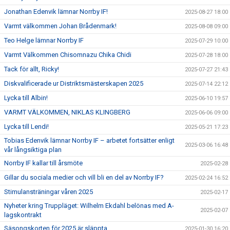
Jonathan Edenvik lämnar Norrby IF!
2025-08-27 18:00
Varmt välkommen Johan Brådenmark!
2025-08-08 09:00
Teo Helge lämnar Norrby IF
2025-07-29 10:00
Varmt Välkommen Chisomnazu Chika Chidi
2025-07-28 18:00
Tack för allt, Ricky!
2025-07-27 21:43
Diskvalificerade ur Distriktsmästerskapen 2025
2025-07-14 22:12
Lycka till Albin!
2025-06-10 19:57
VARMT VÄLKOMMEN, NIKLAS KLINGBERG
2025-06-06 09:00
Lycka till Lendi!
2025-05-21 17:23
Tobias Edenvik lämnar Norrby IF – arbetet fortsätter enligt
2025-03-06 16:48
vår långsiktiga plan
Norrby IF kallar till årsmöte
2025-02-28
Gillar du sociala medier och vill bli en del av Norrby IF?
2025-02-24 16:52
Stimulansträningar våren 2025
2025-02-17
Nyheter kring Truppläget: Wilhelm Ekdahl belönas med A-
2025-02-07
lagskontrakt
Säsongskorten för 2025 är släppta
2025-01-30 16:20