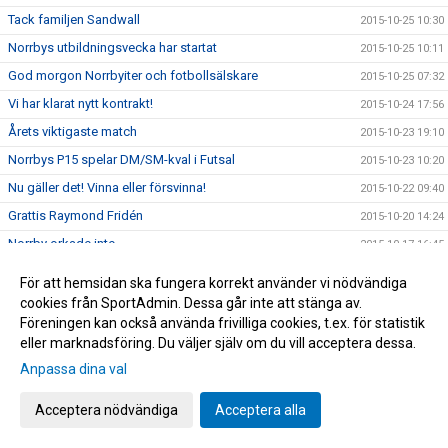
Tack familjen Sandwall
2015-10-25 10:30
Norrbys utbildningsvecka har startat
2015-10-25 10:11
God morgon Norrbyiter och fotbollsälskare
2015-10-25 07:32
Vi har klarat nytt kontrakt!
2015-10-24 17:56
Årets viktigaste match
2015-10-23 19:10
Norrbys P15 spelar DM/SM-kval i Futsal
2015-10-23 10:20
Nu gäller det! Vinna eller försvinna!
2015-10-22 09:40
Grattis Raymond Fridén
2015-10-20 14:24
Norrby orkade inte
2015-10-17 16:45
Följ Norrby-matchen live via Borås Tidning
2015-10-16 17:15
För att hemsidan ska fungera korrekt använder vi nödvändiga
NORRBYGALAN DEN 28 NOVEMBER
2015-10-16 13:20
cookies från SportAdmin. Dessa går inte att stänga av.
Föreningen kan också använda frivilliga cookies, t.ex. för statistik
Zumban startar 18.30 idag
2015-10-14 13:53
eller marknadsföring. Du väljer själv om du vill acceptera dessa.
BLIXTCUPEN 2015
2015-10-14 10:57
Anpassa dina val
Supporterbuss till Oskarshamn
2015-10-12 10:32
Acceptera nödvändiga
Acceptera alla
Träningar under utbildningsveckan
2015-10-11 23:02
Ny rysar-match
2015-10-08 11:48