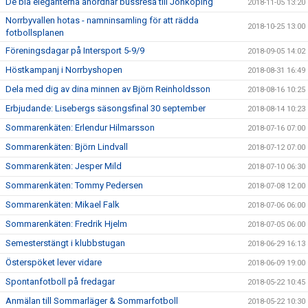
De blå eleganterna anordnar bussresa till Jönköping
2018-11-05 13:20
Norrbyvallen hotas - namninsamling för att rädda
2018-10-25 13:00
fotbollsplanen
Föreningsdagar på Intersport 5-9/9
2018-09-05 14:02
Höstkampanj i Norrbyshopen
2018-08-31 16:49
Dela med dig av dina minnen av Björn Reinholdsson
2018-08-16 10:25
Erbjudande: Lisebergs säsongsfinal 30 september
2018-08-14 10:23
Sommarenkäten: Erlendur Hilmarsson
2018-07-16 07:00
Sommarenkäten: Björn Lindvall
2018-07-12 07:00
Sommarenkäten: Jesper Mild
2018-07-10 06:30
Sommarenkäten: Tommy Pedersen
2018-07-08 12:00
Sommarenkäten: Mikael Falk
2018-07-06 06:00
Sommarenkäten: Fredrik Hjelm
2018-07-05 06:00
Semesterstängt i klubbstugan
2018-06-29 16:13
Österspöket lever vidare
2018-06-09 19:00
Spontanfotboll på fredagar
2018-05-22 10:45
Anmälan till Sommarläger & Sommarfotboll
2018-05-22 10:30