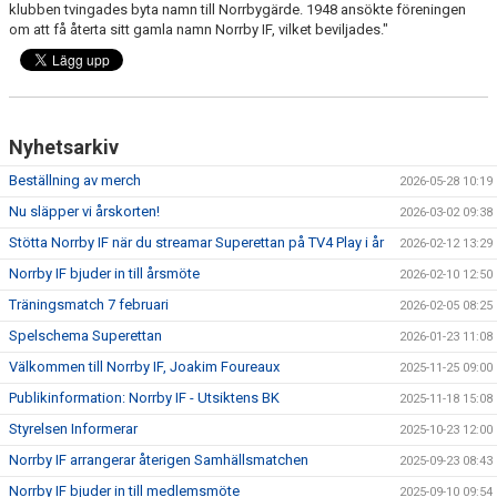
klubben tvingades byta namn till Norrbygärde. 1948 ansökte föreningen
om att få återta sitt gamla namn Norrby IF, vilket beviljades."
Nyhetsarkiv
Beställning av merch
2026-05-28 10:19
Nu släpper vi årskorten!
2026-03-02 09:38
Stötta Norrby IF när du streamar Superettan på TV4 Play i år
2026-02-12 13:29
Norrby IF bjuder in till årsmöte
2026-02-10 12:50
Träningsmatch 7 februari
2026-02-05 08:25
Spelschema Superettan
2026-01-23 11:08
Välkommen till Norrby IF, Joakim Foureaux
2025-11-25 09:00
Publikinformation: Norrby IF - Utsiktens BK
2025-11-18 15:08
Styrelsen Informerar
2025-10-23 12:00
Norrby IF arrangerar återigen Samhällsmatchen
2025-09-23 08:43
Norrby IF bjuder in till medlemsmöte
2025-09-10 09:54