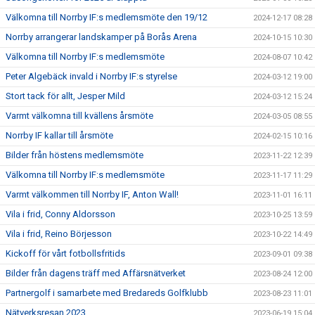
Välkomna till Norrby IF:s medlemsmöte den 19/12
2024-12-17 08:28
Norrby arrangerar landskamper på Borås Arena
2024-10-15 10:30
Välkomna till Norrby IF:s medlemsmöte
2024-08-07 10:42
Peter Algebäck invald i Norrby IF:s styrelse
2024-03-12 19:00
Stort tack för allt, Jesper Mild
2024-03-12 15:24
Varmt välkomna till kvällens årsmöte
2024-03-05 08:55
Norrby IF kallar till årsmöte
2024-02-15 10:16
Bilder från höstens medlemsmöte
2023-11-22 12:39
Välkomna till Norrby IF:s medlemsmöte
2023-11-17 11:29
Varmt välkommen till Norrby IF, Anton Wall!
2023-11-01 16:11
Vila i frid, Conny Aldorsson
2023-10-25 13:59
Vila i frid, Reino Börjesson
2023-10-22 14:49
Kickoff för vårt fotbollsfritids
2023-09-01 09:38
Bilder från dagens träff med Affärsnätverket
2023-08-24 12:00
Partnergolf i samarbete med Bredareds Golfklubb
2023-08-23 11:01
Nätverksresan 2023
2023-06-19 15:04