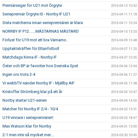
Premiärseger för U21 mot Örgryte
2016-04-12 10:42
Seriepremiär Örgryte IS - Norrby IF U21
2016-04-11 11:18
Sista matcherna innan seriepremiären är klara
2016-04-11 10:24
NORRBY IF P12.......MÄSTARNAS MÄSTARE!
2016-04-10 13:33
Förlust för U19 mot ett bra Värnamo.
2016-04-09 15:48
Upptaktsträffen för Ettanfotboll
2016-04-07 11:25
Matchdags Kinna IF - Norrby IF
2016-04-07 10:35
Öster och BP är favoriter hos Svenska Spel
2016-04-06 13:44
Ingen oro trots 2-4
2016-04-06 11:27
Vi webbTV-sänder Norrby IF - Mjällby AIF
2016-04-05 11:38
Kristoffer Strömberg klar på ett år
2016-04-05 10:47
Norrby startar U21-serien
2016-04-04 14:50
Matcher för Norrby IF 2/4 - 10/4
2016-04-02 19:31
U19 vinnare i seriepremiären!
2016-04-02 18:47
Max Watson klar för Norrby
2016-04-01 13:00
2-1 men inte så mycket mer....
2016-03-30 10:45