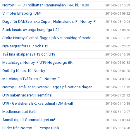
Norrby IF - FC Trollhättan Ramnavallen 14/6 kl. 19.00
2016-06-09 10:39
Vi möter Elfsborg i DM!
2016-06-09 08:32
Dags för DM/Svenska Cupen, Holmalunds IF - Norrby IF
2016-06-08 10:04
Stark insats av unga hungriga U21
2016-06-07 08:35
Stolta Norrby IF erhöll flagga på Nationaldagsfirande
2016-06-06 17:12
Nya segrar för U17 och P12
2016-06-05 20:02
Två fina skalper av P13 och U19
2016-06-05 16:58
Matchdags: Norrby IF U19-Högaborgs BK
2016-06-05 07:33
Onödig förlust för Norrby
2016-06-05 07:25
Matchdags Tvååkers IF - Norrby IF
2016-06-04 09:34
Norrby IF erhåller en Svensk Flagga på Nationaldagen.
2016-06-03 11:13
U19 säkert vidare till semifinal
2016-06-01 21:12
U19 - Gerdskens BK, kvartsfinal i DM ikväll
2016-06-01 10:38
Medlemsmötet ikväll
2016-05-31 10:07
Anmäl dig till Sommarlägret nu!
2016-05-31 09:44
Bilder från Norrby IF - Prespa Birlik
2016-05-30 14:28