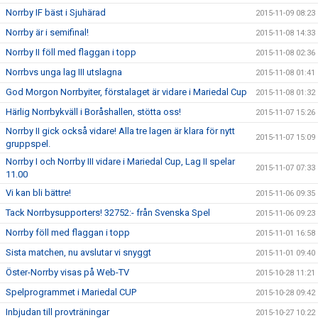
Norrby IF bäst i Sjuhärad
2015-11-09 08:23
Norrby är i semifinal!
2015-11-08 14:33
Norrby II föll med flaggan i topp
2015-11-08 02:36
Norrbvs unga lag III utslagna
2015-11-08 01:41
God Morgon Norrbyiter, förstalaget är vidare i Mariedal Cup
2015-11-08 01:32
Härlig Norrbykväll i Boråshallen, stötta oss!
2015-11-07 15:26
Norrby II gick också vidare! Alla tre lagen är klara för nytt
2015-11-07 15:09
gruppspel.
Norrby I och Norrby III vidare i Mariedal Cup, Lag II spelar
2015-11-07 07:33
11.00
Vi kan bli bättre!
2015-11-06 09:35
Tack Norrbysupporters! 32752:- från Svenska Spel
2015-11-06 09:23
Norrby föll med flaggan i topp
2015-11-01 16:58
Sista matchen, nu avslutar vi snyggt
2015-11-01 09:40
Öster-Norrby visas på Web-TV
2015-10-28 11:21
Spelprogrammet i Mariedal CUP
2015-10-28 09:42
Inbjudan till provträningar
2015-10-27 10:22