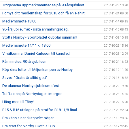
Trotjänarna uppmärksammades på 90-årsjubileet
2017-11-28 13:20
Förnya ditt medlemskap för 2018 och få en T-shirt
2017-11-24 09:00
Medlemsmöte 18:00
2017-11-14 09:15
90-årsjubileumet - sista anmälningsdag!
2017-11-10 08:43
Stötta Norrby - Sportbladet dubblar summan!
2017-11-09 10:15
Medlemsmöte 14/11 kl 18:00
2017-10-26 15:16
Vi välkomnar Daniel Karlsson till kansliet!
2017-10-25 12:09
Påminnelse: 90-årsjubileum
2017-10-24 16:23
Köp dina lotter till Miljonkampen av Norrby
2017-10-19 11:20
Savvo: "Gratis är alltid gott"
2017-09-13 18:52
De planerar Norrbys jubileumsfest
2017-08-29 19:50
Träffa oss på Norrbydagen imorgon
2017-08-25 14:55
Häng med till Täby!
2017-08-22 15:20
B15 & B16 utslagna på straffar, B18 i 1/8-final
2017-07-20 22:34
Bra känsla när slutspelet börjar
2017-07-19 20:36
Bra start för Norrby i Gothia Cup
2017-07-17 22:45