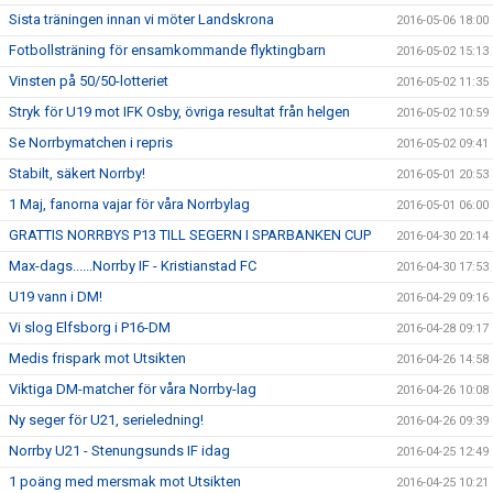
Sista träningen innan vi möter Landskrona
2016-05-06 18:00
Fotbollsträning för ensamkommande flyktingbarn
2016-05-02 15:13
Vinsten på 50/50-lotteriet
2016-05-02 11:35
Stryk för U19 mot IFK Osby, övriga resultat från helgen
2016-05-02 10:59
Se Norrbymatchen i repris
2016-05-02 09:41
Stabilt, säkert Norrby!
2016-05-01 20:53
1 Maj, fanorna vajar för våra Norrbylag
2016-05-01 06:00
GRATTIS NORRBYS P13 TILL SEGERN I SPARBANKEN CUP
2016-04-30 20:14
Max-dags......Norrby IF - Kristianstad FC
2016-04-30 17:53
U19 vann i DM!
2016-04-29 09:16
Vi slog Elfsborg i P16-DM
2016-04-28 09:17
Medis frispark mot Utsikten
2016-04-26 14:58
Viktiga DM-matcher för våra Norrby-lag
2016-04-26 10:08
Ny seger för U21, serieledning!
2016-04-26 09:39
Norrby U21 - Stenungsunds IF idag
2016-04-25 12:49
1 poäng med mersmak mot Utsikten
2016-04-25 10:21