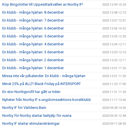
Köp Bingolotter till Uppesittarkvällen av Norrby IF!
2020-12-09 10:24
En klubb - många hjärtan: 8 december
2020-12-08 12:10
En klubb - många hjärtan: 7 december
2020-12-07 12:01
En klubb - många hjärtan: 6 december
2020-12-06 14:52
En klubb - många hjärtan: 5 december
2020-12-05 12:30
En klubb - många hjärtan: 4 december
2020-12-04 12:11
En klubb - många hjärtan: 3 december
2020-12-03 12:10
En klubb - många hjärtan: 2 december
2020-12-02 12:11
En klubb - många hjärtan: 1 december
2020-12-01 11:56
Missa inte vår julkalender: En klubb - många hjärtan
2020-12-01 11:30
Minst 25% på ALLT! Black Friday på INTERSPORT
2020-11-23 17:00
En stor Norrbyprofil har gått ur tiden
2020-11-21 11:30
Nyheter från Norrby IF:s ungdomssektions konstklubb
2020-11-17 13:46
Norrby IF för Världens Barn
2020-09-28 14:00
Norrby för Norrby startar läxhjälp för vuxna
2020-09-24 12:48
Norrby IF startar stimulansträningar
2020-09-17 08:30