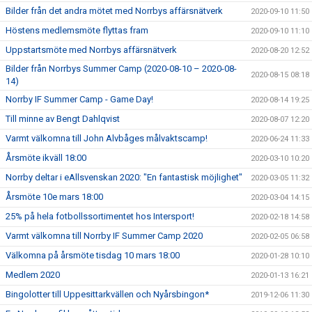
Bilder från det andra mötet med Norrbys affärsnätverk
2020-09-10 11:50
Höstens medlemsmöte flyttas fram
2020-09-10 11:10
Uppstartsmöte med Norrbys affärsnätverk
2020-08-20 12:52
Bilder från Norrbys Summer Camp (2020-08-10 – 2020-08-
2020-08-15 08:18
14)
Norrby IF Summer Camp - Game Day!
2020-08-14 19:25
Till minne av Bengt Dahlqvist
2020-08-07 12:20
Varmt välkomna till John Alvbåges målvaktscamp!
2020-06-24 11:33
Årsmöte ikväll 18:00
2020-03-10 10:20
Norrby deltar i eAllsvenskan 2020: "En fantastisk möjlighet"
2020-03-05 11:32
Årsmöte 10e mars 18:00
2020-03-04 14:15
25% på hela fotbollssortimentet hos Intersport!
2020-02-18 14:58
Varmt välkomna till Norrby IF Summer Camp 2020
2020-02-05 06:58
Välkomna på årsmöte tisdag 10 mars 18:00
2020-01-28 10:10
Medlem 2020
2020-01-13 16:21
Bingolotter till Uppesittarkvällen och Nyårsbingon*
2019-12-06 11:30