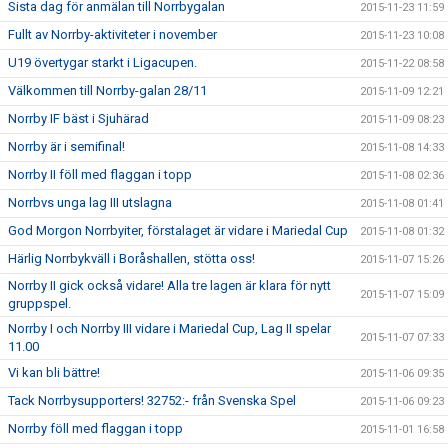
Sista dag för anmälan till Norrbygalan
2015-11-23 11:59
Fullt av Norrby-aktiviteter i november
2015-11-23 10:08
U19 övertygar starkt i Ligacupen.
2015-11-22 08:58
Välkommen till Norrby-galan 28/11
2015-11-09 12:21
Norrby IF bäst i Sjuhärad
2015-11-09 08:23
Norrby är i semifinal!
2015-11-08 14:33
Norrby II föll med flaggan i topp
2015-11-08 02:36
Norrbvs unga lag III utslagna
2015-11-08 01:41
God Morgon Norrbyiter, förstalaget är vidare i Mariedal Cup
2015-11-08 01:32
Härlig Norrbykväll i Boråshallen, stötta oss!
2015-11-07 15:26
Norrby II gick också vidare! Alla tre lagen är klara för nytt
2015-11-07 15:09
gruppspel.
Norrby I och Norrby III vidare i Mariedal Cup, Lag II spelar
2015-11-07 07:33
11.00
Vi kan bli bättre!
2015-11-06 09:35
Tack Norrbysupporters! 32752:- från Svenska Spel
2015-11-06 09:23
Norrby föll med flaggan i topp
2015-11-01 16:58