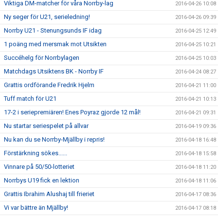
Viktiga DM-matcher för våra Norrby-lag
2016-04-26 10:08
Ny seger för U21, serieledning!
2016-04-26 09:39
Norrby U21 - Stenungsunds IF idag
2016-04-25 12:49
1 poäng med mersmak mot Utsikten
2016-04-25 10:21
Succéhelg för Norrbylagen
2016-04-25 10:03
Matchdags Utsiktens BK - Norrby IF
2016-04-24 08:27
Grattis ordförande Fredrik Hjelm
2016-04-21 11:00
Tuff match för U21
2016-04-21 10:13
17-2 i seriepremiären! Enes Poyraz gjorde 12 mål!
2016-04-21 09:31
Nu startar seriespelet på allvar
2016-04-19 09:36
Nu kan du se Norrby-Mjällby i repris!
2016-04-18 16:48
Förstärkning sökes......
2016-04-18 15:58
Vinnare på 50/50-lotteriet
2016-04-18 11:20
Norrbys U19 fick en lektion
2016-04-18 11:06
Grattis Ibrahim Alushaj till frieriet
2016-04-17 08:36
Vi var bättre än Mjällby!
2016-04-17 08:18