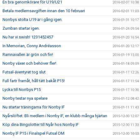
En bra genomkörare för U19/U21
2016-02-07 10:38
Betala medlemsavgiften innan den 10 februari
2016-02-01 11:03
Norrbys stolta U19 är i gång igen.
2016-01-31 10:17
Zumban startar igen.
2016-01-24 09:54
Nu har vi swish! 1231452457
2016-01-20 16:54
In Memorian, Conny Andréasson
2016-01-20 12:17
Ramnavallen är grön och fin!
2016-01-19 15:00
Norrby växer och behöver fler!
2016-01-18 09:09
Futsal-äventyret tog slut
2016-01-17 12:26
Full fartr framåt, håll tätt bakåt P15!
2016-01-17 11:54
Lycka till Norrbys P15
2016-01-17 10:30
Norrby testar nya spelare
2016-01-12 08:42
Nu startar träningarna för Norrby IF
2016-01-11 11:43
Nyårslöftet: Bli medlem i Norrby IF, en klubb många hjärtan
2015-12-30 12:07
Köp dina Bingolotter till Nyår hos Norrby IF
2015-12-30 11:33
Norrby IF P15 i Finalspel Futsal DM
2015-12-30 10:53