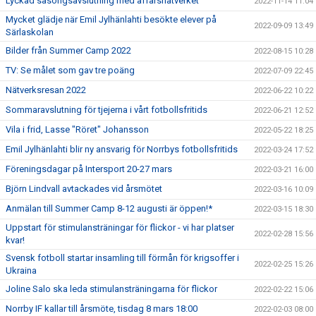
Lyckad säsongsavslutning med affärsnätverket
2022-11-14 11:04
Mycket glädje när Emil Jylhänlahti besökte elever på
2022-09-09 13:49
Särlaskolan
Bilder från Summer Camp 2022
2022-08-15 10:28
TV: Se målet som gav tre poäng
2022-07-09 22:45
Nätverksresan 2022
2022-06-22 10:22
Sommaravslutning för tjejerna i vårt fotbollsfritids
2022-06-21 12:52
Vila i frid, Lasse "Röret" Johansson
2022-05-22 18:25
Emil Jylhänlahti blir ny ansvarig för Norrbys fotbollsfritids
2022-03-24 17:52
Föreningsdagar på Intersport 20-27 mars
2022-03-21 16:00
Björn Lindvall avtackades vid årsmötet
2022-03-16 10:09
Anmälan till Summer Camp 8-12 augusti är öppen!*
2022-03-15 18:30
Uppstart för stimulansträningar för flickor - vi har platser
2022-02-28 15:56
kvar!
Svensk fotboll startar insamling till förmån för krigsoffer i
2022-02-25 15:26
Ukraina
Joline Salo ska leda stimulansträningarna för flickor
2022-02-22 15:06
Norrby IF kallar till årsmöte, tisdag 8 mars 18:00
2022-02-03 08:00