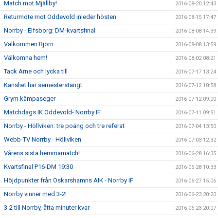
Match mot Mjällby!
2016-08-20 12:43
Returmöte mot Oddevold inleder hösten
2016-08-15 17:47
Norrby - Elfsborg: DM-kvartsfinal
2016-08-08 14:39
Välkommen Björn
2016-08-08 13:59
Välkomna hem!
2016-08-02 08:21
Tack Arne och lycka till
2016-07-17 13:24
Kansliet har semesterstängt
2016-07-12 10:58
Grym kämpaseger
2016-07-12 09:00
Matchdags IK Oddevold- Norrby IF
2016-07-11 09:51
Norrby - Höllviken: tre poäng och tre referat
2016-07-04 13:50
Webb-TV Norrby - Höllviken
2016-07-03 12:32
Vårens sista hemmamatch!
2016-06-28 16:35
Kvartsfinal P16-DM 19:30
2016-06-28 10:33
Höjdpunkter från Oskarshamns AIK - Norrby IF
2016-06-27 15:06
Norrby vinner med 3-2!
2016-06-23 20:20
3-2 till Norrby, åtta minuter kvar
2016-06-23 20:07