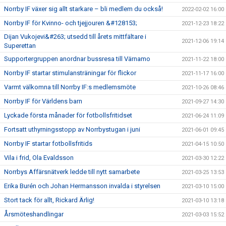
Norrby IF växer sig allt starkare – bli medlem du också!
2022-02-02 16:00
Norrby IF för Kvinno- och tjejjouren &#128153;
2021-12-23 18:22
Dijan Vukojevi&#263; utsedd till årets mittfältare i
2021-12-06 19:14
Superettan
Supportergruppen anordnar bussresa till Värnamo
2021-11-22 18:00
Norrby IF startar stimulansträningar för flickor
2021-11-17 16:00
Varmt välkomna till Norrby IF:s medlemsmöte
2021-10-26 08:46
Norrby IF för Världens barn
2021-09-27 14:30
Lyckade första månader för fotbollsfritidset
2021-06-24 11:09
Fortsatt uthyrningsstopp av Norrbystugan i juni
2021-06-01 09:45
Norrby IF startar fotbollsfritids
2021-04-15 10:50
Vila i frid, Ola Evaldsson
2021-03-30 12:22
Norrbys Affärsnätverk ledde till nytt samarbete
2021-03-25 13:53
Erika Burén och Johan Hermansson invalda i styrelsen
2021-03-10 15:00
Stort tack för allt, Rickard Ärlig!
2021-03-10 13:18
Årsmöteshandlingar
2021-03-03 15:52