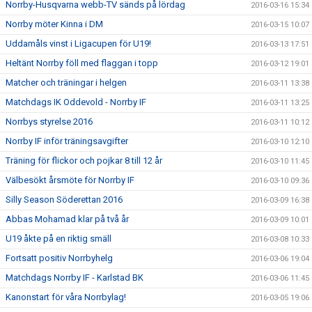
Norrby-Husqvarna webb-TV sänds på lördag
2016-03-16 15:34
Norrby möter Kinna i DM
2016-03-15 10:07
Uddamåls vinst i Ligacupen för U19!
2016-03-13 17:51
Heltänt Norrby föll med flaggan i topp
2016-03-12 19:01
Matcher och träningar i helgen
2016-03-11 13:38
Matchdags IK Oddevold - Norrby IF
2016-03-11 13:25
Norrbys styrelse 2016
2016-03-11 10:12
Norrby IF inför träningsavgifter
2016-03-10 12:10
Träning för flickor och pojkar 8 till 12 år
2016-03-10 11:45
Välbesökt årsmöte för Norrby IF
2016-03-10 09:36
Silly Season Söderettan 2016
2016-03-09 16:38
Abbas Mohamad klar på två år
2016-03-09 10:01
U19 åkte på en riktig smäll
2016-03-08 10:33
Fortsatt positiv Norrbyhelg
2016-03-06 19:04
Matchdags Norrby IF - Karlstad BK
2016-03-06 11:45
Kanonstart för våra Norrbylag!
2016-03-05 19:06