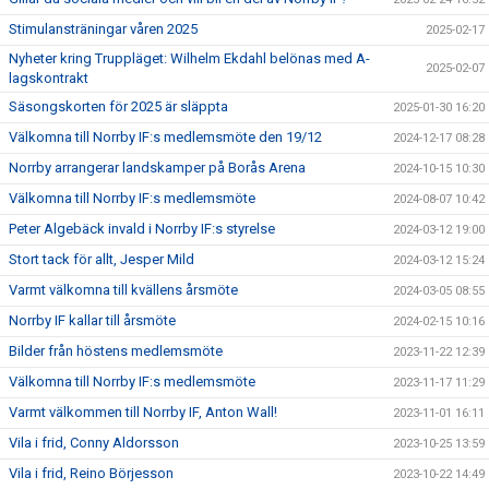
Stimulansträningar våren 2025
2025-02-17
Nyheter kring Truppläget: Wilhelm Ekdahl belönas med A-
2025-02-07
lagskontrakt
Säsongskorten för 2025 är släppta
2025-01-30 16:20
Välkomna till Norrby IF:s medlemsmöte den 19/12
2024-12-17 08:28
Norrby arrangerar landskamper på Borås Arena
2024-10-15 10:30
Välkomna till Norrby IF:s medlemsmöte
2024-08-07 10:42
Peter Algebäck invald i Norrby IF:s styrelse
2024-03-12 19:00
Stort tack för allt, Jesper Mild
2024-03-12 15:24
Varmt välkomna till kvällens årsmöte
2024-03-05 08:55
Norrby IF kallar till årsmöte
2024-02-15 10:16
Bilder från höstens medlemsmöte
2023-11-22 12:39
Välkomna till Norrby IF:s medlemsmöte
2023-11-17 11:29
Varmt välkommen till Norrby IF, Anton Wall!
2023-11-01 16:11
Vila i frid, Conny Aldorsson
2023-10-25 13:59
Vila i frid, Reino Börjesson
2023-10-22 14:49