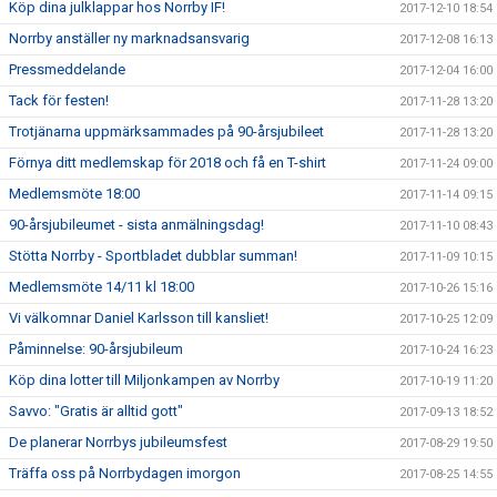
Köp dina julklappar hos Norrby IF!
2017-12-10 18:54
Norrby anställer ny marknadsansvarig
2017-12-08 16:13
Pressmeddelande
2017-12-04 16:00
Tack för festen!
2017-11-28 13:20
Trotjänarna uppmärksammades på 90-årsjubileet
2017-11-28 13:20
Förnya ditt medlemskap för 2018 och få en T-shirt
2017-11-24 09:00
Medlemsmöte 18:00
2017-11-14 09:15
90-årsjubileumet - sista anmälningsdag!
2017-11-10 08:43
Stötta Norrby - Sportbladet dubblar summan!
2017-11-09 10:15
Medlemsmöte 14/11 kl 18:00
2017-10-26 15:16
Vi välkomnar Daniel Karlsson till kansliet!
2017-10-25 12:09
Påminnelse: 90-årsjubileum
2017-10-24 16:23
Köp dina lotter till Miljonkampen av Norrby
2017-10-19 11:20
Savvo: "Gratis är alltid gott"
2017-09-13 18:52
De planerar Norrbys jubileumsfest
2017-08-29 19:50
Träffa oss på Norrbydagen imorgon
2017-08-25 14:55