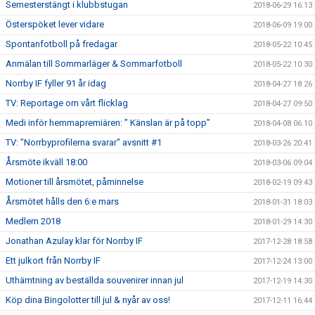
Semesterstängt i klubbstugan
2018-06-29 16:13
Österspöket lever vidare
2018-06-09 19:00
Spontanfotboll på fredagar
2018-05-22 10:45
Anmälan till Sommarläger & Sommarfotboll
2018-05-22 10:30
Norrby IF fyller 91 år idag
2018-04-27 18:26
TV: Reportage om vårt flicklag
2018-04-27 09:50
Medi inför hemmapremiären: ” Känslan är på topp”
2018-04-08 06:10
TV: "Norrbyprofilerna svarar" avsnitt #1
2018-03-26 20:41
Årsmöte ikväll 18:00
2018-03-06 09:04
Motioner till årsmötet, påminnelse
2018-02-19 09:43
Årsmötet hålls den 6:e mars
2018-01-31 18:03
Medlem 2018
2018-01-29 14:30
Jonathan Azulay klar för Norrby IF
2017-12-28 18:58
Ett julkort från Norrby IF
2017-12-24 13:00
Uthämtning av beställda souvenirer innan jul
2017-12-19 14:30
Köp dina Bingolotter till jul & nyår av oss!
2017-12-11 16:44