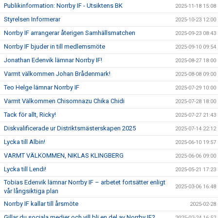
Publikinformation: Norrby IF - Utsiktens BK
2025-11-18 15:08
Styrelsen Informerar
2025-10-23 12:00
Norrby IF arrangerar återigen Samhällsmatchen
2025-09-23 08:43
Norrby IF bjuder in till medlemsmöte
2025-09-10 09:54
Jonathan Edenvik lämnar Norrby IF!
2025-08-27 18:00
Varmt välkommen Johan Brådenmark!
2025-08-08 09:00
Teo Helge lämnar Norrby IF
2025-07-29 10:00
Varmt Välkommen Chisomnazu Chika Chidi
2025-07-28 18:00
Tack för allt, Ricky!
2025-07-27 21:43
Diskvalificerade ur Distriktsmästerskapen 2025
2025-07-14 22:12
Lycka till Albin!
2025-06-10 19:57
VARMT VÄLKOMMEN, NIKLAS KLINGBERG
2025-06-06 09:00
Lycka till Lendi!
2025-05-21 17:23
Tobias Edenvik lämnar Norrby IF – arbetet fortsätter enligt
2025-03-06 16:48
vår långsiktiga plan
Norrby IF kallar till årsmöte
2025-02-28
Gillar du sociala medier och vill bli en del av Norrby IF?
2025-02-24 16:52