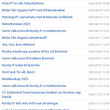
Kickoff för vårt fotbollsfritids
2023-09-01 09:38
Bilder från dagens träff med Affärsnätverket
2023-08-24 12:00
Partnergolf i samarbete med Bredareds Golfklubb
2023-08-23 11:01
Nätverksresan 2023
2023-06-19 15:04
Varmt välkomna till Norrby IF:s medlemsmöte
2023-06-13 16:57
Bilder från dagens nätverksträff
2023-05-11 10:44
Vila i frid, Arne Wiklund
2023-04-21 13:34
Norrby visade upp positiva siffror på årsmötet
2023-03-08 15:55
Varmt välkomna till kvällens årsmöte!
2023-03-07 10:03
Norrby IF kallar till årsmöte
2023-02-07 13:30
Stort tack för allt, Björn!
2023-02-01 10:30
Medlemskap 2023
2023-01-24 12:20
Varmt välkomna till Norrby IF:s medlemsmöte
2022-11-29 12:32
TV: Klubbchef David Kryssman berättar om Norrbys väg
2022-11-21 13:18
framåt
Norrby IF står redo inför nya utmaningar
2022-11-21 10:00