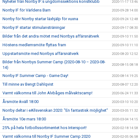
Nyheter från Norrby IF:s ungdomssektions konstklubb
2020-11-17 13:46
Norrby IF för Världens Barn
2020-09-28 14:00
Norrby för Norrby startar läxhjälp för vuxna
2020-09-24 12:48
Norrby IF startar stimulansträningar
2020-09-17 08:30
Bilder från det andra mötet med Norrbys affärsnätverk
2020-09-10 11:50
Höstens medlemsmöte flyttas fram
2020-09-10 11:10
Uppstartsmöte med Norrbys affärsnätverk
2020-08-20 12:52
Bilder från Norrbys Summer Camp (2020-08-10 – 2020-08-
2020-08-15 08:18
14)
Norrby IF Summer Camp - Game Day!
2020-08-14 19:25
Till minne av Bengt Dahlqvist
2020-08-07 12:20
Varmt välkomna till John Alvbåges målvaktscamp!
2020-06-24 11:33
Årsmöte ikväll 18:00
2020-03-10 10:20
Norrby deltar i eAllsvenskan 2020: "En fantastisk möjlighet"
2020-03-05 11:32
Årsmöte 10e mars 18:00
2020-03-04 14:15
25% på hela fotbollssortimentet hos Intersport!
2020-02-18 14:58
Varmt välkomna till Norrby IF Summer Camp 2020
2020-02-05 06:58