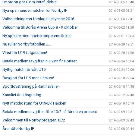
I morgon gör Gzim Istrefi debut
2016-03-05 18:48
Nya spännande matcher för Norrby IF
2016-03-05 08:21
Valberedningens förslag till styrelse 2016
2016-03-04 12:41
Välkomna till Borås Arena Cup 8 - 9 oktober
2016-03-02 11:28
Ny spelare med spetskompetens är klar.
2016-03-01 19:03
Nu rullar Norrbyfotbollen.......
2016-02-28 19:51
Vinst för U19 i Ligacupen!
2016-02-28 17:56
Betala medlemsavgiften nu, vinn fina priser
2016-02-24 10:04
Nyttig match för vårt U19
2016-02-24 10:00
Oavgjort för U19 mot Häcken!
2016-02-18 22:34
Sportlovsträning på Ramnavallen
2016-02-15 14:38
Kansliet är stängt idag
2016-02-12 07:48
Nytt matchdatum för U19-BK Häcken
2016-02-10 10:19
Betala medlemsavgiften före 10/2 så får du en present
2016-02-09 10:31
Välkommen till Norrbylördagen 13/2
2016-02-09 09:43
Årsmöte Norrby IF
2016-02-08 09:44