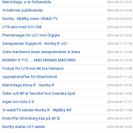
Matchdags, vi är förberedda
2016-04-15 19:31
Vi behöver publikvärdar
2016-04-14 10:30
Norrby - Mjällby visas i Webb-TV
2016-04-14 09:52
U19 vann med 9-0 i DM
2016-04-13 14:43
Premiärseger för U21 mot Örgryte
2016-04-12 10:42
Seriepremiär Örgryte IS - Norrby IF U21
2016-04-11 11:18
Sista matcherna innan seriepremiären är klara
2016-04-11 10:24
NORRBY IF P12.......MÄSTARNAS MÄSTARE!
2016-04-10 13:33
Förlust för U19 mot ett bra Värnamo.
2016-04-09 15:48
Upptaktsträffen för Ettanfotboll
2016-04-07 11:25
Matchdags Kinna IF - Norrby IF
2016-04-07 10:35
Öster och BP är favoriter hos Svenska Spel
2016-04-06 13:44
Ingen oro trots 2-4
2016-04-06 11:27
Vi webbTV-sänder Norrby IF - Mjällby AIF
2016-04-05 11:38
Kristoffer Strömberg klar på ett år
2016-04-05 10:47
Norrby startar U21-serien
2016-04-04 14:50