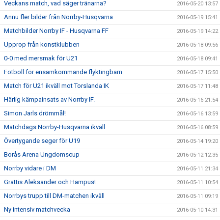
Veckans match, vad säger tränarna?
2016-05-20 13:57
Ännu fler bilder från Norrby-Husqvarna
2016-05-19 15:41
Matchbilder Norrby IF - Husqvarna FF
2016-05-19 14:22
Upprop från konstklubben
2016-05-18 09:56
0-0 med mersmak för U21
2016-05-18 09:41
Fotboll för ensamkommande flyktingbarn
2016-05-17 15:50
Match för U21 ikväll mot Torslanda IK
2016-05-17 11:48
Härlig kämpainsats av Norrby IF.
2016-05-16 21:54
Simon Jarls drömmål!
2016-05-16 13:59
Matchdags Norrby-Husqvarna ikväll
2016-05-16 08:59
Övertygande seger för U19
2016-05-14 19:20
Borås Arena Ungdomscup
2016-05-12 12:35
Norrby vidare i DM
2016-05-11 21:34
Grattis Aleksander och Hampus!
2016-05-11 10:54
Norrbys trupp till DM-matchen ikväll
2016-05-11 09:19
Ny intensiv matchvecka
2016-05-10 14:31