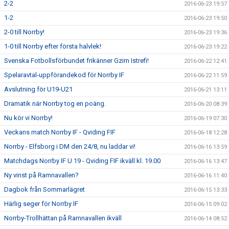
2-2
2016-06-23 19:57
1-2
2016-06-23 19:50
2-0 till Norrby!
2016-06-23 19:36
1-0 till Norrby efter första halvlek!
2016-06-23 19:22
Svenska Fotbollsförbundet frikänner Gzim Istrefi!
2016-06-22 12:41
Spelaravtal-uppförandekod för Norrby IF
2016-06-22 11:59
Avslutning för U19-U21
2016-06-21 13:11
Dramatik när Norrby tog en poäng.
2016-06-20 08:39
Nu kör vi Norrby!
2016-06-19 07:30
Veckans match Norrby IF - Qviding FIF
2016-06-18 12:28
Norrby - Elfsborg i DM den 24/8, nu laddar vi!
2016-06-16 13:59
Matchdags Norrby IF U 19 - Qviding FIF ikväll kl. 19.00
2016-06-16 13:47
Ny vinst på Ramnavallen?
2016-06-16 11:40
Dagbok från Sommarlägret
2016-06-15 13:33
Härlig seger för Norrby IF
2016-06-15 09:02
Norrby-Trollhättan på Ramnavallen ikväll
2016-06-14 08:52