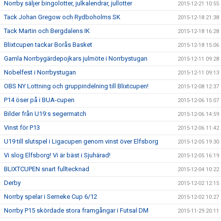
Norrby säljer bingolotter, julkalendrar, jullotter
2015-12-21 10:55
Tack Johan Gregow och Rydboholms SK
2015-12-18 21:38
Tack Martin och Bergdalens IK
2015-12-18 16:28
Blixtcupen tackar Borås Basket
2015-12-18 15:06
Gamla Norrbygärdepojkars julmöte i Norrbystugan
2015-12-11 09:28
Nobelfest i Norrbystugan
2015-12-11 09:13
OBS NY Lottning och gruppindelning till Blixtcupen!
2015-12-08 12:37
P14 öser på i BUA-cupen
2015-12-06 15:07
Bilder från U19:s segermatch
2015-12-06 14:59
Vinst för P13
2015-12-06 11:42
U19 till slutspel i Ligacupen genom vinst över Elfsborg
2015-12-05 19:30
Vi slog Elfsborg! Vi är bäst i Sjuhärad!
2015-12-05 16:19
BLIXTCUPEN snart fulltecknad
2015-12-04 10:22
Derby
2015-12-02 12:15
Norrby spelar i Serneke Cup 6/12
2015-12-02 10:27
Norrby P15 skördade stora framgångar i Futsal DM
2015-11-29 20:11