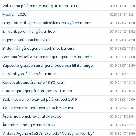
Välkomna på årsmöte tisdag 10 mars 18:00
2020-01-28 10:10
Medlem 2020
2020-01-13 16:21
Bingolotter till Uppesittarkvällen och Nyårsbingon*
2019-12-06 11:30
En Norrbyprofil har gått ur tiden
2019-09-12 13:52
Ingemar Carlsson har avlidit
2019-07-03 14:58
Bilder från gårdagens match mot Dalkurd
2019-06-02 17:08
Sommarfotboll & Sommarläger - gratis deltagande!
2019-05-23 12:00
Supportergruppen arrangerar bussresa till Borlänge
2019-05-07 11:39
En Norrbyprofil har gått ur tiden
2019-05-02 10:11
Konstklubbens årsmöte 18:30 ikväll
2019-04-10 10:18
Föreningsdagar på Intersport 6-10 mars
2019-03-06 11:24
Stabilitet och effektivitet på årsmötet 2019
2019-03-06 10:00
TV: Eftersnack med Översjö och Yarsuvat
2019-02-25 10:41
Årets medlemsbrev är utskickade
2019-02-15 08:54
Årsmöte - tisdag 5 mars 18:00
2019-02-06 08:27
Vildana Aganovi&#263; ska leda "Norrby för Norrby"
2018-12-17 15:50