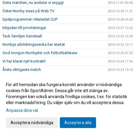
Sista matchen, nu avslutar vi snyggt
2015-11-01 09:40
Öster-Norrby visas på Web-TV
2015-10-28 11:21
Spelprogrammet i Mariedal CUP
2015-10-28 09:42
Inbjudan till provträningar
2015-10-27 10:22
Tack familjen Sandwall
2015-10-25 10:30
Norrbys utbildningsvecka har startat
2015-10-25 10:11
God morgon Norrbyiter och fotbollsälskare
2015-10-25 07:32
Vi har klarat nytt kontrakt!
2015-10-24 17:56
Årets viktigaste match
2015-10-23 19:10
Norrbys P15 spelar DM/SM-kval i Futsal
2015-10-23 10:20
För att hemsidan ska fungera korrekt använder vi nödvändiga
Nu gäller det! Vinna eller försvinna!
2015-10-22 09:40
cookies från SportAdmin. Dessa går inte att stänga av.
Grattis Raymond Fridén
2015-10-20 14:24
Föreningen kan också använda frivilliga cookies, t.ex. för statistik
eller marknadsföring. Du väljer själv om du vill acceptera dessa.
Norrby orkade inte
2015-10-17 16:45
Anpassa dina val
Följ Norrby-matchen live via Borås Tidning
2015-10-16 17:15
NORRBYGALAN DEN 28 NOVEMBER
2015-10-16 13:20
Acceptera nödvändiga
Acceptera alla
Zumban startar 18.30 idag
2015-10-14 13:53