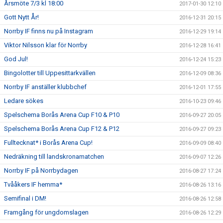
Årsmöte 7/3 kl 18:00
2017-01-30 12:10
Gott Nytt År!
2016-12-31 20:15
Norrby IF finns nu på Instagram
2016-12-29 19:14
Viktor Nilsson klar för Norrby
2016-12-28 16:41
God Jul!
2016-12-24 15:23
Bingolotter till Uppesittarkvällen
2016-12-09 08:36
Norrby IF anställer klubbchef
2016-12-01 17:55
Ledare sökes
2016-10-23 09:46
Spelschema Borås Arena Cup F10 & P10
2016-09-27 20:05
Spelschema Borås Arena Cup F12 & P12
2016-09-27 09:23
Fulltecknat* i Borås Arena Cup!
2016-09-09 08:40
Nedräkning till landskronamatchen
2016-09-07 12:26
Norrby IF på Norrbydagen
2016-08-27 17:24
Tvååkers IF hemma*
2016-08-26 13:16
Semifinal i DM!
2016-08-26 12:58
Framgång för ungdomslagen
2016-08-26 12:29