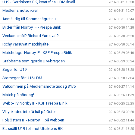
U19 - Gerdskens BK, kvartsfinal i DM ikväll
2016-06-01 10:38
Medlemsmötet ikväll
2016-05-31 10:07
Anmäl dig till Sommarlägret nu!
2016-05-31 09:44
Bilder från Norrby IF - Prespa Birlik
2016-05-30 14:28
Veckans mål? Richard Yarsuvat?
2016-05-30 08:20
Richy Yarsuvat matchhjälte.
2016-05-30 08:14
Matchdags: Norrby IF - KSF Prespa Birlik
2016-05-29 06:40
Grabbarna som gjorde DM-bragden
2016-05-29 06:24
Seger för U19
2016-05-28 18:28
Storseger för U16 i DM
2016-05-28 17:04
Välkommen på Medlemsmöte tisdag 31/5
2016-05-27 14:14
Match på söndag!
2016-05-26 11:39
Webb-TV Norrby IF - KSF Prespa Birlik
2016-05-25 22:25
Vi lyckades inte få hål på Öster
2016-05-23 09:20
Följ Östers IF - Norrby IF på webben
2016-05-22 11:44
Ett snällt U19 föll mot Utsiktens BK
2016-05-21 16:25