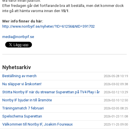
era varor innan julafton.
Efter fredagen går det fortfarande bra att beställa, men det kommer dock
inte gå att hämta varorna innan den
15/1
.
Mer info finner du här:
http://www.norrbyif.se/nyheter/?ID=61256&NID=391702
media@norrbyif.se
Nyhetsarkiv
Beställning av merch
2026-05-28 10:19
Nu släpper vi årskorten!
2026-03-02 09:38
Stötta Norrby IF när du streamar Superettan på TV4 Play i år
2026-02-12 13:29
Norrby IF bjuder in till årsmöte
2026-02-10 12:50
Träningsmatch 7 februari
2026-02-05 08:25
Spelschema Superettan
2026-01-23 11:08
Välkommen till Norrby IF, Joakim Foureaux
2025-11-25 09:00