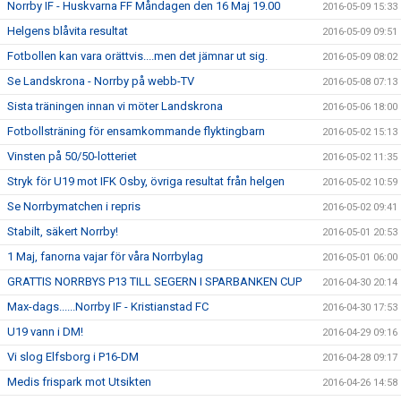
Norrby IF - Huskvarna FF Måndagen den 16 Maj 19.00
2016-05-09 15:33
Helgens blåvita resultat
2016-05-09 09:51
Fotbollen kan vara orättvis....men det jämnar ut sig.
2016-05-09 08:02
Se Landskrona - Norrby på webb-TV
2016-05-08 07:13
Sista träningen innan vi möter Landskrona
2016-05-06 18:00
Fotbollsträning för ensamkommande flyktingbarn
2016-05-02 15:13
Vinsten på 50/50-lotteriet
2016-05-02 11:35
Stryk för U19 mot IFK Osby, övriga resultat från helgen
2016-05-02 10:59
Se Norrbymatchen i repris
2016-05-02 09:41
Stabilt, säkert Norrby!
2016-05-01 20:53
1 Maj, fanorna vajar för våra Norrbylag
2016-05-01 06:00
GRATTIS NORRBYS P13 TILL SEGERN I SPARBANKEN CUP
2016-04-30 20:14
Max-dags......Norrby IF - Kristianstad FC
2016-04-30 17:53
U19 vann i DM!
2016-04-29 09:16
Vi slog Elfsborg i P16-DM
2016-04-28 09:17
Medis frispark mot Utsikten
2016-04-26 14:58