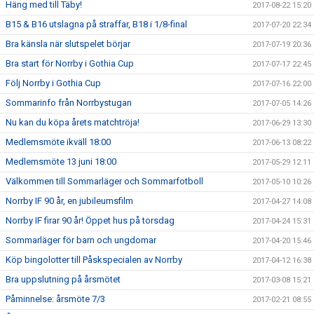
Häng med till Täby!
2017-08-22 15:20
B15 & B16 utslagna på straffar, B18 i 1/8-final
2017-07-20 22:34
Bra känsla när slutspelet börjar
2017-07-19 20:36
Bra start för Norrby i Gothia Cup
2017-07-17 22:45
Följ Norrby i Gothia Cup
2017-07-16 22:00
Sommarinfo från Norrbystugan
2017-07-05 14:26
Nu kan du köpa årets matchtröja!
2017-06-29 13:30
Medlemsmöte ikväll 18:00
2017-06-13 08:22
Medlemsmöte 13 juni 18:00
2017-05-29 12:11
Välkommen till Sommarläger och Sommarfotboll
2017-05-10 10:26
Norrby IF 90 år, en jubileumsfilm
2017-04-27 14:08
Norrby IF firar 90 år! Öppet hus på torsdag
2017-04-24 15:31
Sommarläger för barn och ungdomar
2017-04-20 15:46
Köp bingolotter till Påskspecialen av Norrby
2017-04-12 16:38
Bra uppslutning på årsmötet
2017-03-08 15:21
Påminnelse: årsmöte 7/3
2017-02-21 08:55