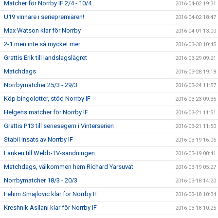
Matcher för Norrby IF 2/4 - 10/4
2016-04-02 19:31
U19 vinnare i seriepremiären!
2016-04-02 18:47
Max Watson klar för Norrby
2016-04-01 13:00
2-1 men inte så mycket mer....
2016-03-30 10:45
Grattis Erik till landslagslägret
2016-03-29 09:21
Matchdags
2016-03-28 19:18
Norrbymatcher 25/3 - 29/3
2016-03-24 11:57
Köp bingolotter, stöd Norrby IF
2016-03-23 09:36
Helgens matcher för Norrby IF
2016-03-21 11:51
Grattis P13 till seriesegern i Vinterserien
2016-03-21 11:50
Stabil insats av Norrby IF
2016-03-19 16:06
Länken till Webb-TV-sändningen
2016-03-19 08:41
Matchdags, välkommen hem Richard Yarsuvat
2016-03-19 05:27
Norrbymatcher 18/3 - 20/3
2016-03-18 14:20
Fehim Smajlovic klar för Norrby IF
2016-03-18 10:34
Kreshnik Asllani klar för Norrby IF
2016-03-18 10:25