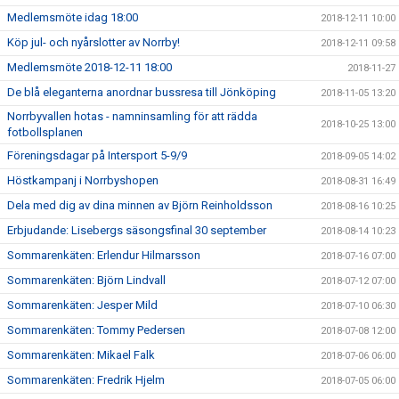
Medlemsmöte idag 18:00
2018-12-11 10:00
Köp jul- och nyårslotter av Norrby!
2018-12-11 09:58
Medlemsmöte 2018-12-11 18:00
2018-11-27
De blå eleganterna anordnar bussresa till Jönköping
2018-11-05 13:20
Norrbyvallen hotas - namninsamling för att rädda
2018-10-25 13:00
fotbollsplanen
Föreningsdagar på Intersport 5-9/9
2018-09-05 14:02
Höstkampanj i Norrbyshopen
2018-08-31 16:49
Dela med dig av dina minnen av Björn Reinholdsson
2018-08-16 10:25
Erbjudande: Lisebergs säsongsfinal 30 september
2018-08-14 10:23
Sommarenkäten: Erlendur Hilmarsson
2018-07-16 07:00
Sommarenkäten: Björn Lindvall
2018-07-12 07:00
Sommarenkäten: Jesper Mild
2018-07-10 06:30
Sommarenkäten: Tommy Pedersen
2018-07-08 12:00
Sommarenkäten: Mikael Falk
2018-07-06 06:00
Sommarenkäten: Fredrik Hjelm
2018-07-05 06:00