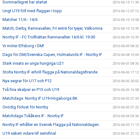
Sommarlägret har startat
2016-06-13 11:34
Ungt U19 föll med flaggan i topp
2016-06-12 07:15
Matcher 11/6 - 14/6
2016-06-10 10:58
Match, Derby, Ramnavallen, Fri entré för tjejer, Välkomna
2016-06-10 10:39
Norrby IF - FC Trollhättan Ramnavallen 14/6 kl. 19.00
2016-06-09 10:39
Vi möter Elfsborg i DM!
2016-06-09 08:32
Dags för DM/Svenska Cupen, Holmalunds IF - Norrby IF
2016-06-08 10:04
Stark insats av unga hungriga U21
2016-06-07 08:35
Stolta Norrby IF erhöll flagga på Nationaldagsfirande
2016-06-06 17:12
Nya segrar för U17 och P12
2016-06-05 20:02
Två fina skalper av P13 och U19
2016-06-05 16:58
Matchdags: Norrby IF U19-Högaborgs BK
2016-06-05 07:33
Onödig förlust för Norrby
2016-06-05 07:25
Matchdags Tvååkers IF - Norrby IF
2016-06-04 09:34
Norrby IF erhåller en Svensk Flagga på Nationaldagen.
2016-06-03 11:13
U19 säkert vidare till semifinal
2016-06-01 21:12