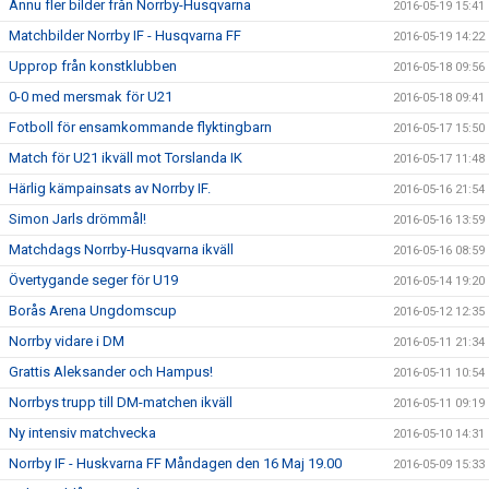
Ännu fler bilder från Norrby-Husqvarna
2016-05-19 15:41
Matchbilder Norrby IF - Husqvarna FF
2016-05-19 14:22
Upprop från konstklubben
2016-05-18 09:56
0-0 med mersmak för U21
2016-05-18 09:41
Fotboll för ensamkommande flyktingbarn
2016-05-17 15:50
Match för U21 ikväll mot Torslanda IK
2016-05-17 11:48
Härlig kämpainsats av Norrby IF.
2016-05-16 21:54
Simon Jarls drömmål!
2016-05-16 13:59
Matchdags Norrby-Husqvarna ikväll
2016-05-16 08:59
Övertygande seger för U19
2016-05-14 19:20
Borås Arena Ungdomscup
2016-05-12 12:35
Norrby vidare i DM
2016-05-11 21:34
Grattis Aleksander och Hampus!
2016-05-11 10:54
Norrbys trupp till DM-matchen ikväll
2016-05-11 09:19
Ny intensiv matchvecka
2016-05-10 14:31
Norrby IF - Huskvarna FF Måndagen den 16 Maj 19.00
2016-05-09 15:33