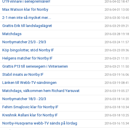
U19 vinnare i seriepremiären!
2016-04-02 18:47
Max Watson klar för Norrby
2016-04-01 13:00
2-1 men inte så mycket mer....
2016-03-30 10:45
Grattis Erik till landslagslägret
2016-03-29 09:21
Matchdags
2016-03-28 19:18
Norrbymatcher 25/3 - 29/3
2016-03-24 11:57
Köp bingolotter, stöd Norrby IF
2016-03-23 09:36
Helgens matcher för Norrby IF
2016-03-21 11:51
Grattis P13 till seriesegern i Vinterserien
2016-03-21 11:50
Stabil insats av Norrby IF
2016-03-19 16:06
Länken till Webb-TV-sändningen
2016-03-19 08:41
Matchdags, välkommen hem Richard Yarsuvat
2016-03-19 05:27
Norrbymatcher 18/3 - 20/3
2016-03-18 14:20
Fehim Smajlovic klar för Norrby IF
2016-03-18 10:34
Kreshnik Asllani klar för Norrby IF
2016-03-18 10:25
Norrby-Husqvarna webb-TV sänds på lördag
2016-03-16 15:34