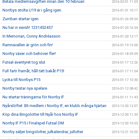
Betala medlemsavgiften innan den 10 februari
2016-02-01 11:03
Norrbys stolta U19 är i gång igen.
2016-01-31 10:17
Zumban startar igen.
2016-01-24 09:54
Nu har vi swish! 1231452457
2016-01-20 16:54
In Memorian, Conny Andréasson
2016-01-20 12:17
Ramnavallen är grön och fin!
2016-01-19 15:00
Norrby växer och behöver fler!
2016-01-18 09:09
Futsal-äventyret tog slut
2016-01-17 12:26
Full fartr framåt, håll tätt bakåt P15!
2016-01-17 11:54
Lycka till Norrbys P15
2016-01-17 10:30
Norrby testar nya spelare
2016-01-12 08:42
Nu startar träningarna för Norrby IF
2016-01-11 11:43
Nyårslöftet: Bli medlem i Norrby IF, en klubb många hjärtan
2015-12-30 12:07
Köp dina Bingolotter till Nyår hos Norrby IF
2015-12-30 11:33
Norrby IF P15 i Finalspel Futsal DM
2015-12-30 10:53
Norrby säljer bingolotter, julkalendrar, jullotter
2015-12-21 10:55