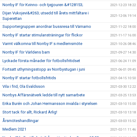
Norrby IF för Kvinno- och tjejjouren &#128153;
2021-12-23 18:22
Dijan Vukojevi&#263; utsedd till årets mittfältare i
2021-12-06 19:14
Superettan
Supportergruppen anordnar bussresa till Värnamo
2021-11-22 18:00
Norrby IF startar stimulansträningar för flickor
2021-11-17 16:00
Varmt välkomna till Norrby IF:s medlemsmöte
2021-10-26 08:46
Norrby IF för Världens barn
2021-09-27 14:30
Lyckade första månader för fotbollsfritidset
2021-06-24 11:09
Fortsatt uthyrningsstopp av Norrbystugan i juni
2021-06-01 09:45
Norrby IF startar fotbollsfritids
2021-04-15 10:50
Vila i frid, Ola Evaldsson
2021-03-30 12:22
Norrbys Affärsnätverk ledde till nytt samarbete
2021-03-25 13:53
Erika Burén och Johan Hermansson invalda i styrelsen
2021-03-10 15:00
Stort tack för allt, Rickard Ärlig!
2021-03-10 13:18
Årsmöteshandlingar
2021-03-03 15:52
Medlem 2021
2021-02-11 11:46