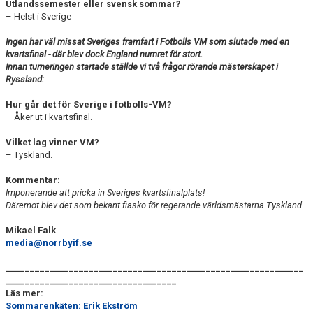
Utlandssemester eller svensk sommar?
– Helst i Sverige
Ingen har väl missat Sveriges framfart i Fotbolls VM som slutade med en
kvartsfinal - där blev dock England numret för stort.
Innan turneringen startade ställde vi två frågor rörande mästerskapet i
Ryssland:
Hur går det för Sverige i fotbolls-VM?
– Åker ut i kvartsfinal.
Vilket lag vinner VM?
– Tyskland.
Kommentar:
Imponerande att pricka in Sveriges kvartsfinalplats!
Däremot blev det som bekant fiasko för regerande världsmästarna Tyskland.
Mikael Falk
media@norrbyif.se
_____________________________________________________________
___________________________________
Läs mer:
Sommarenkäten: Erik Ekström