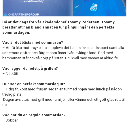
MATCHER
NÄRA NORRBY
Då är det dags för vår akademichef Tommy Pedersen. Tommy
VÄRDEGRUND
berättar att han bland annat en tur på hjul ingår i den perfekta
sommardagen.
Vad är det bästa med sommaren?
– Att få åka motorcykel och uppleva det fantastiska landskapet samt alla
underbara dofter och färger som finns i vårt avlånga land. Bad med
barnbarnen står också högt på listan. Grillkväll med vänner är aldrig fel
Vad lägger du helst på grillen?
– Nötkött
Hur ser en perfekt sommardag ut?
– Tidig frukost med frugan sedan en tur med hojen med lunch på någon
trevlig plats.
Dagen avslutas med grill med familjen eller vänner och ett gott glas rött till
det.
Vad gör du en regnig sommardag?
– Jobbar