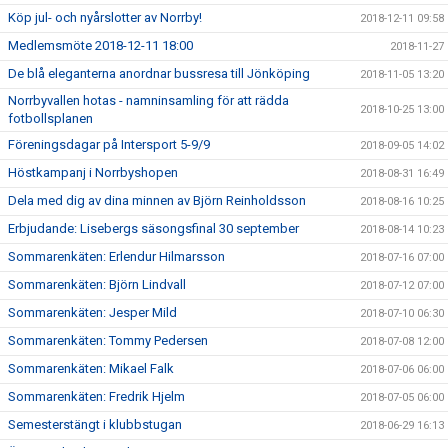
Köp jul- och nyårslotter av Norrby!
2018-12-11 09:58
Medlemsmöte 2018-12-11 18:00
2018-11-27
De blå eleganterna anordnar bussresa till Jönköping
2018-11-05 13:20
Norrbyvallen hotas - namninsamling för att rädda
2018-10-25 13:00
fotbollsplanen
Föreningsdagar på Intersport 5-9/9
2018-09-05 14:02
Höstkampanj i Norrbyshopen
2018-08-31 16:49
Dela med dig av dina minnen av Björn Reinholdsson
2018-08-16 10:25
Erbjudande: Lisebergs säsongsfinal 30 september
2018-08-14 10:23
Sommarenkäten: Erlendur Hilmarsson
2018-07-16 07:00
Sommarenkäten: Björn Lindvall
2018-07-12 07:00
Sommarenkäten: Jesper Mild
2018-07-10 06:30
Sommarenkäten: Tommy Pedersen
2018-07-08 12:00
Sommarenkäten: Mikael Falk
2018-07-06 06:00
Sommarenkäten: Fredrik Hjelm
2018-07-05 06:00
Semesterstängt i klubbstugan
2018-06-29 16:13