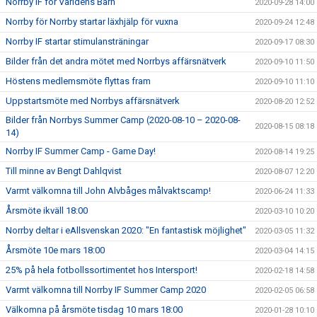
Norrby IF för Världens Barn
2020-09-28 14:00
Norrby för Norrby startar läxhjälp för vuxna
2020-09-24 12:48
Norrby IF startar stimulansträningar
2020-09-17 08:30
Bilder från det andra mötet med Norrbys affärsnätverk
2020-09-10 11:50
Höstens medlemsmöte flyttas fram
2020-09-10 11:10
Uppstartsmöte med Norrbys affärsnätverk
2020-08-20 12:52
Bilder från Norrbys Summer Camp (2020-08-10 – 2020-08-
2020-08-15 08:18
14)
Norrby IF Summer Camp - Game Day!
2020-08-14 19:25
Till minne av Bengt Dahlqvist
2020-08-07 12:20
Varmt välkomna till John Alvbåges målvaktscamp!
2020-06-24 11:33
Årsmöte ikväll 18:00
2020-03-10 10:20
Norrby deltar i eAllsvenskan 2020: "En fantastisk möjlighet"
2020-03-05 11:32
Årsmöte 10e mars 18:00
2020-03-04 14:15
25% på hela fotbollssortimentet hos Intersport!
2020-02-18 14:58
Varmt välkomna till Norrby IF Summer Camp 2020
2020-02-05 06:58
Välkomna på årsmöte tisdag 10 mars 18:00
2020-01-28 10:10