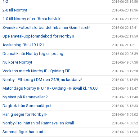
1-2
2016-06-23 19:50
2-0 till Norrby!
2016-06-23 19:36
1-0 till Norrby efter första halvlek!
2016-06-23 19:22
Svenska Fotbollsförbundet frikänner Gzim Istrefi!
2016-06-22 12:41
Spelaravtal-uppförandekod för Norrby IF
2016-06-22 11:59
Avslutning för U19-U21
2016-06-21 13:11
Dramatik när Norrby tog en poäng.
2016-06-20 08:39
Nu kör vi Norrby!
2016-06-19 07:30
Veckans match Norrby IF - Qviding FIF
2016-06-18 12:28
Norrby - Elfsborg i DM den 24/8, nu laddar vi!
2016-06-16 13:59
Matchdags Norrby IF U 19 - Qviding FIF ikväll kl. 19.00
2016-06-16 13:47
Ny vinst på Ramnavallen?
2016-06-16 11:40
Dagbok från Sommarlägret
2016-06-15 13:33
Härlig seger för Norrby IF
2016-06-15 09:02
Norrby-Trollhättan på Ramnavallen ikväll
2016-06-14 08:52
Sommarlägret har startat
2016-06-13 11:34