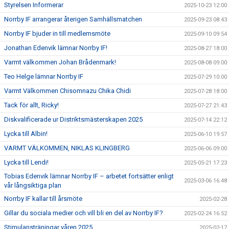
Styrelsen Informerar
2025-10-23 12:00
Norrby IF arrangerar återigen Samhällsmatchen
2025-09-23 08:43
Norrby IF bjuder in till medlemsmöte
2025-09-10 09:54
Jonathan Edenvik lämnar Norrby IF!
2025-08-27 18:00
Varmt välkommen Johan Brådenmark!
2025-08-08 09:00
Teo Helge lämnar Norrby IF
2025-07-29 10:00
Varmt Välkommen Chisomnazu Chika Chidi
2025-07-28 18:00
Tack för allt, Ricky!
2025-07-27 21:43
Diskvalificerade ur Distriktsmästerskapen 2025
2025-07-14 22:12
Lycka till Albin!
2025-06-10 19:57
VARMT VÄLKOMMEN, NIKLAS KLINGBERG
2025-06-06 09:00
Lycka till Lendi!
2025-05-21 17:23
Tobias Edenvik lämnar Norrby IF – arbetet fortsätter enligt
2025-03-06 16:48
vår långsiktiga plan
Norrby IF kallar till årsmöte
2025-02-28
Gillar du sociala medier och vill bli en del av Norrby IF?
2025-02-24 16:52
Stimulansträningar våren 2025
2025-02-17