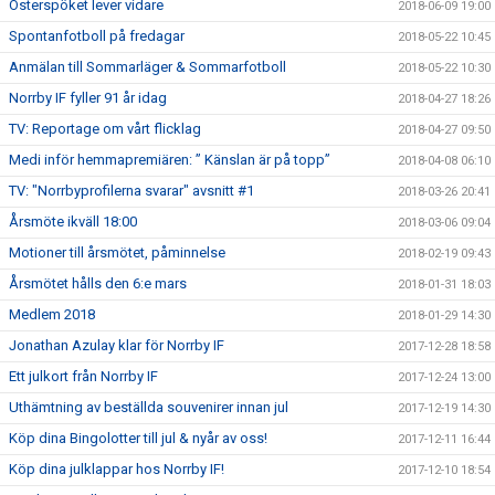
Österspöket lever vidare
2018-06-09 19:00
Spontanfotboll på fredagar
2018-05-22 10:45
Anmälan till Sommarläger & Sommarfotboll
2018-05-22 10:30
Norrby IF fyller 91 år idag
2018-04-27 18:26
TV: Reportage om vårt flicklag
2018-04-27 09:50
Medi inför hemmapremiären: ” Känslan är på topp”
2018-04-08 06:10
TV: "Norrbyprofilerna svarar" avsnitt #1
2018-03-26 20:41
Årsmöte ikväll 18:00
2018-03-06 09:04
Motioner till årsmötet, påminnelse
2018-02-19 09:43
Årsmötet hålls den 6:e mars
2018-01-31 18:03
Medlem 2018
2018-01-29 14:30
Jonathan Azulay klar för Norrby IF
2017-12-28 18:58
Ett julkort från Norrby IF
2017-12-24 13:00
Uthämtning av beställda souvenirer innan jul
2017-12-19 14:30
Köp dina Bingolotter till jul & nyår av oss!
2017-12-11 16:44
Köp dina julklappar hos Norrby IF!
2017-12-10 18:54