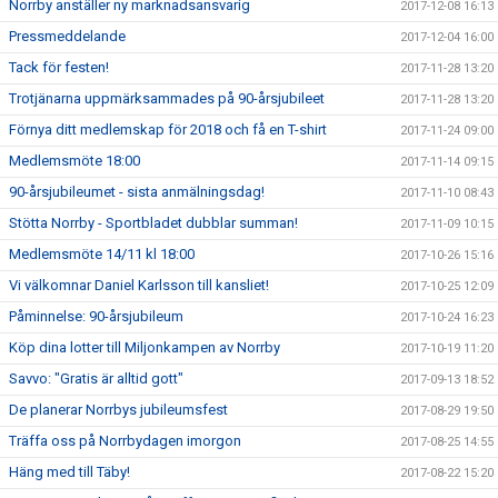
Norrby anställer ny marknadsansvarig
2017-12-08 16:13
Pressmeddelande
2017-12-04 16:00
Tack för festen!
2017-11-28 13:20
Trotjänarna uppmärksammades på 90-årsjubileet
2017-11-28 13:20
Förnya ditt medlemskap för 2018 och få en T-shirt
2017-11-24 09:00
Medlemsmöte 18:00
2017-11-14 09:15
90-årsjubileumet - sista anmälningsdag!
2017-11-10 08:43
Stötta Norrby - Sportbladet dubblar summan!
2017-11-09 10:15
Medlemsmöte 14/11 kl 18:00
2017-10-26 15:16
Vi välkomnar Daniel Karlsson till kansliet!
2017-10-25 12:09
Påminnelse: 90-årsjubileum
2017-10-24 16:23
Köp dina lotter till Miljonkampen av Norrby
2017-10-19 11:20
Savvo: "Gratis är alltid gott"
2017-09-13 18:52
De planerar Norrbys jubileumsfest
2017-08-29 19:50
Träffa oss på Norrbydagen imorgon
2017-08-25 14:55
Häng med till Täby!
2017-08-22 15:20