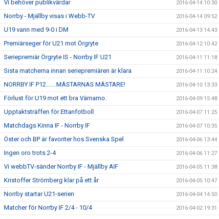
Vi behöver publikvärdar
2016-04-14 10:30
Norrby - Mjällby visas i Webb-TV
2016-04-14 09:52
U19 vann med 9-0 i DM
2016-04-13 14:43
Premiärseger för U21 mot Örgryte
2016-04-12 10:42
Seriepremiär Örgryte IS - Norrby IF U21
2016-04-11 11:18
Sista matcherna innan seriepremiären är klara
2016-04-11 10:24
NORRBY IF P12.......MÄSTARNAS MÄSTARE!
2016-04-10 13:33
Förlust för U19 mot ett bra Värnamo.
2016-04-09 15:48
Upptaktsträffen för Ettanfotboll
2016-04-07 11:25
Matchdags Kinna IF - Norrby IF
2016-04-07 10:35
Öster och BP är favoriter hos Svenska Spel
2016-04-06 13:44
Ingen oro trots 2-4
2016-04-06 11:27
Vi webbTV-sänder Norrby IF - Mjällby AIF
2016-04-05 11:38
Kristoffer Strömberg klar på ett år
2016-04-05 10:47
Norrby startar U21-serien
2016-04-04 14:50
Matcher för Norrby IF 2/4 - 10/4
2016-04-02 19:31