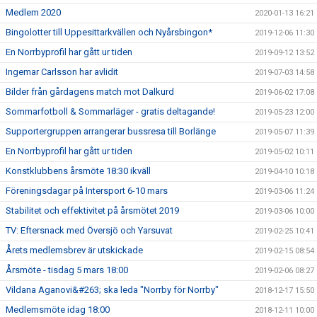
Medlem 2020
2020-01-13 16:21
Bingolotter till Uppesittarkvällen och Nyårsbingon*
2019-12-06 11:30
En Norrbyprofil har gått ur tiden
2019-09-12 13:52
Ingemar Carlsson har avlidit
2019-07-03 14:58
Bilder från gårdagens match mot Dalkurd
2019-06-02 17:08
Sommarfotboll & Sommarläger - gratis deltagande!
2019-05-23 12:00
Supportergruppen arrangerar bussresa till Borlänge
2019-05-07 11:39
En Norrbyprofil har gått ur tiden
2019-05-02 10:11
Konstklubbens årsmöte 18:30 ikväll
2019-04-10 10:18
Föreningsdagar på Intersport 6-10 mars
2019-03-06 11:24
Stabilitet och effektivitet på årsmötet 2019
2019-03-06 10:00
TV: Eftersnack med Översjö och Yarsuvat
2019-02-25 10:41
Årets medlemsbrev är utskickade
2019-02-15 08:54
Årsmöte - tisdag 5 mars 18:00
2019-02-06 08:27
Vildana Aganovi&#263; ska leda "Norrby för Norrby"
2018-12-17 15:50
Medlemsmöte idag 18:00
2018-12-11 10:00