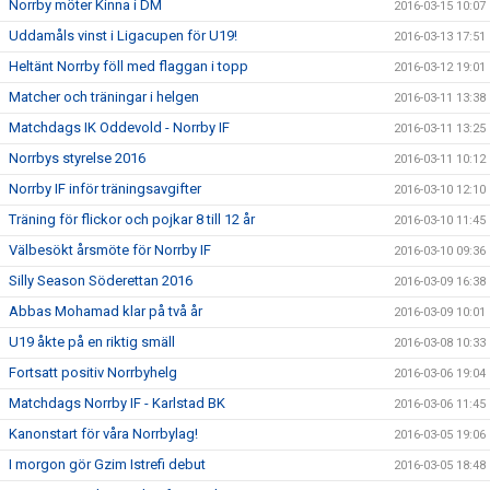
Norrby möter Kinna i DM
2016-03-15 10:07
Uddamåls vinst i Ligacupen för U19!
2016-03-13 17:51
Heltänt Norrby föll med flaggan i topp
2016-03-12 19:01
Matcher och träningar i helgen
2016-03-11 13:38
Matchdags IK Oddevold - Norrby IF
2016-03-11 13:25
Norrbys styrelse 2016
2016-03-11 10:12
Norrby IF inför träningsavgifter
2016-03-10 12:10
Träning för flickor och pojkar 8 till 12 år
2016-03-10 11:45
Välbesökt årsmöte för Norrby IF
2016-03-10 09:36
Silly Season Söderettan 2016
2016-03-09 16:38
Abbas Mohamad klar på två år
2016-03-09 10:01
U19 åkte på en riktig smäll
2016-03-08 10:33
Fortsatt positiv Norrbyhelg
2016-03-06 19:04
Matchdags Norrby IF - Karlstad BK
2016-03-06 11:45
Kanonstart för våra Norrbylag!
2016-03-05 19:06
I morgon gör Gzim Istrefi debut
2016-03-05 18:48