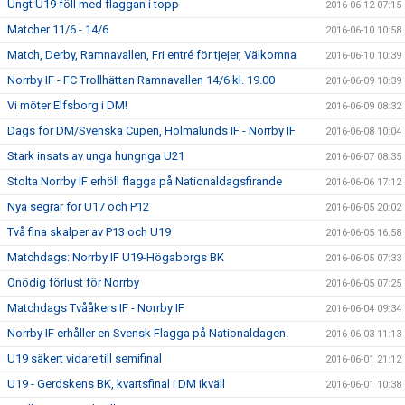
Ungt U19 föll med flaggan i topp
2016-06-12 07:15
Matcher 11/6 - 14/6
2016-06-10 10:58
Match, Derby, Ramnavallen, Fri entré för tjejer, Välkomna
2016-06-10 10:39
Norrby IF - FC Trollhättan Ramnavallen 14/6 kl. 19.00
2016-06-09 10:39
Vi möter Elfsborg i DM!
2016-06-09 08:32
Dags för DM/Svenska Cupen, Holmalunds IF - Norrby IF
2016-06-08 10:04
Stark insats av unga hungriga U21
2016-06-07 08:35
Stolta Norrby IF erhöll flagga på Nationaldagsfirande
2016-06-06 17:12
Nya segrar för U17 och P12
2016-06-05 20:02
Två fina skalper av P13 och U19
2016-06-05 16:58
Matchdags: Norrby IF U19-Högaborgs BK
2016-06-05 07:33
Onödig förlust för Norrby
2016-06-05 07:25
Matchdags Tvååkers IF - Norrby IF
2016-06-04 09:34
Norrby IF erhåller en Svensk Flagga på Nationaldagen.
2016-06-03 11:13
U19 säkert vidare till semifinal
2016-06-01 21:12
U19 - Gerdskens BK, kvartsfinal i DM ikväll
2016-06-01 10:38