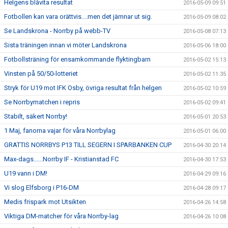
Helgens blåvita resultat
2016-05-09 09:51
Fotbollen kan vara orättvis....men det jämnar ut sig.
2016-05-09 08:02
Se Landskrona - Norrby på webb-TV
2016-05-08 07:13
Sista träningen innan vi möter Landskrona
2016-05-06 18:00
Fotbollsträning för ensamkommande flyktingbarn
2016-05-02 15:13
Vinsten på 50/50-lotteriet
2016-05-02 11:35
Stryk för U19 mot IFK Osby, övriga resultat från helgen
2016-05-02 10:59
Se Norrbymatchen i repris
2016-05-02 09:41
Stabilt, säkert Norrby!
2016-05-01 20:53
1 Maj, fanorna vajar för våra Norrbylag
2016-05-01 06:00
GRATTIS NORRBYS P13 TILL SEGERN I SPARBANKEN CUP
2016-04-30 20:14
Max-dags......Norrby IF - Kristianstad FC
2016-04-30 17:53
U19 vann i DM!
2016-04-29 09:16
Vi slog Elfsborg i P16-DM
2016-04-28 09:17
Medis frispark mot Utsikten
2016-04-26 14:58
Viktiga DM-matcher för våra Norrby-lag
2016-04-26 10:08