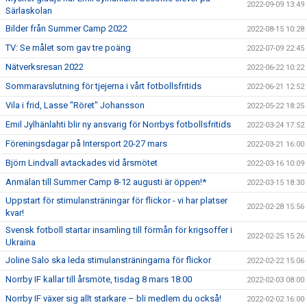
2022-09-09 13:49
Särlaskolan
Bilder från Summer Camp 2022
2022-08-15 10:28
TV: Se målet som gav tre poäng
2022-07-09 22:45
Nätverksresan 2022
2022-06-22 10:22
Sommaravslutning för tjejerna i vårt fotbollsfritids
2022-06-21 12:52
Vila i frid, Lasse "Röret" Johansson
2022-05-22 18:25
Emil Jylhänlahti blir ny ansvarig för Norrbys fotbollsfritids
2022-03-24 17:52
Föreningsdagar på Intersport 20-27 mars
2022-03-21 16:00
Björn Lindvall avtackades vid årsmötet
2022-03-16 10:09
Anmälan till Summer Camp 8-12 augusti är öppen!*
2022-03-15 18:30
Uppstart för stimulansträningar för flickor - vi har platser
2022-02-28 15:56
kvar!
Svensk fotboll startar insamling till förmån för krigsoffer i
2022-02-25 15:26
Ukraina
Joline Salo ska leda stimulansträningarna för flickor
2022-02-22 15:06
Norrby IF kallar till årsmöte, tisdag 8 mars 18:00
2022-02-03 08:00
Norrby IF växer sig allt starkare – bli medlem du också!
2022-02-02 16:00