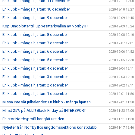
En klubb - många hjärtan: 11 december
2020-12-11 12:00
En klubb - många hjärtan: 10 december
2020-12-10 12:27
En klubb - många hjärtan: 9 december
2020-12-09 14:45
Köp Bingolotter till Uppesittarkvällen av Norrby IF!
2020-12-09 10:24
En klubb - många hjärtan: 8 december
2020-12-08 12:10
En klubb - många hjärtan: 7 december
2020-12-07 12:01
En klubb - många hjärtan: 6 december
2020-12-06 14:52
En klubb - många hjärtan: 5 december
2020-12-05 12:30
En klubb - många hjärtan: 4 december
2020-12-04 12:11
En klubb - många hjärtan: 3 december
2020-12-03 12:10
En klubb - många hjärtan: 2 december
2020-12-02 12:11
En klubb - många hjärtan: 1 december
2020-12-01 11:56
Missa inte vår julkalender: En klubb - många hjärtan
2020-12-01 11:30
Minst 25% på ALLT! Black Friday på INTERSPORT
2020-11-23 17:00
En stor Norrbyprofil har gått ur tiden
2020-11-21 11:30
Nyheter från Norrby IF:s ungdomssektions konstklubb
2020-11-17 13:46