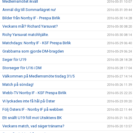
Medlemsmötet ikväll
2016-05-31 10:07
Anmäl dig till Sommarlägret nu!
2016-05-31 09:44
Bilder från Norrby IF - Prespa Birlik
2016-05-30 14:28
Veckans mål? Richard Yarsuvat?
2016-05-30 08:20
Richy Yarsuvat matchhjälte.
2016-05-30 08:14
Matchdags: Norrby IF - KSF Prespa Birlik
2016-05-29 06:40
Grabbarna som gjorde DM-bragden
2016-05-29 06:24
Seger för U19
2016-05-28 18:28
Storseger för U16 i DM
2016-05-28 17:04
Välkommen på Medlemsmöte tisdag 31/5
2016-05-27 14:14
Match på söndag!
2016-05-26 11:39
Webb-TV Norrby IF - KSF Prespa Birlik
2016-05-25 22:25
Vi lyckades inte få hål på Öster
2016-05-23 09:20
Följ Östers IF - Norrby IF på webben
2016-05-22 11:44
Ett snällt U19 föll mot Utsiktens BK
2016-05-21 16:25
Veckans match, vad säger tränarna?
2016-05-20 13:57