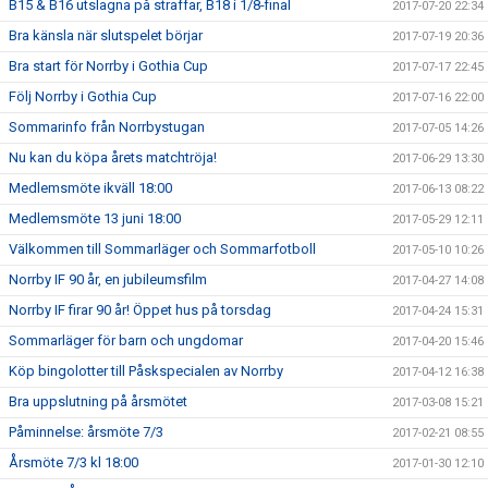
B15 & B16 utslagna på straffar, B18 i 1/8-final
2017-07-20 22:34
Bra känsla när slutspelet börjar
2017-07-19 20:36
Bra start för Norrby i Gothia Cup
2017-07-17 22:45
Följ Norrby i Gothia Cup
2017-07-16 22:00
Sommarinfo från Norrbystugan
2017-07-05 14:26
Nu kan du köpa årets matchtröja!
2017-06-29 13:30
Medlemsmöte ikväll 18:00
2017-06-13 08:22
Medlemsmöte 13 juni 18:00
2017-05-29 12:11
Välkommen till Sommarläger och Sommarfotboll
2017-05-10 10:26
Norrby IF 90 år, en jubileumsfilm
2017-04-27 14:08
Norrby IF firar 90 år! Öppet hus på torsdag
2017-04-24 15:31
Sommarläger för barn och ungdomar
2017-04-20 15:46
Köp bingolotter till Påskspecialen av Norrby
2017-04-12 16:38
Bra uppslutning på årsmötet
2017-03-08 15:21
Påminnelse: årsmöte 7/3
2017-02-21 08:55
Årsmöte 7/3 kl 18:00
2017-01-30 12:10