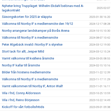
Nyheter kring Truppläget: Wilhelm Ekdahl belönas med A-
2025-02-07
lagskontrakt
Säsongskorten för 2025 är släppta
2025-01-30 16:20
Välkomna till Norrby IF:s medlemsmöte den 19/12
2024-12-17 08:28
Norrby arrangerar landskamper på Borås Arena
2024-10-15 10:30
Välkomna till Norrby IF:s medlemsmöte
2024-08-07 10:42
Peter Algebäck invald i Norrby IF:s styrelse
2024-03-12 19:00
Stort tack för allt, Jesper Mild
2024-03-12 15:24
Varmt välkomna till kvällens årsmöte
2024-03-05 08:55
Norrby IF kallar till årsmöte
2024-02-15 10:16
Bilder från höstens medlemsmöte
2023-11-22 12:39
Välkomna till Norrby IF:s medlemsmöte
2023-11-17 11:29
Varmt välkommen till Norrby IF, Anton Wall!
2023-11-01 16:11
Vila i frid, Conny Aldorsson
2023-10-25 13:59
Vila i frid, Reino Börjesson
2023-10-22 14:49
Kickoff för vårt fotbollsfritids
2023-09-01 09:38