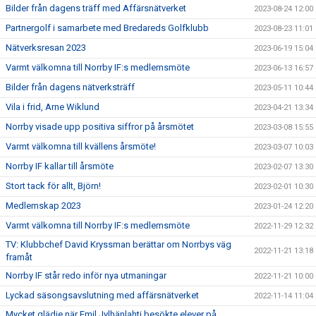
Bilder från dagens träff med Affärsnätverket
2023-08-24 12:00
Partnergolf i samarbete med Bredareds Golfklubb
2023-08-23 11:01
Nätverksresan 2023
2023-06-19 15:04
Varmt välkomna till Norrby IF:s medlemsmöte
2023-06-13 16:57
Bilder från dagens nätverksträff
2023-05-11 10:44
Vila i frid, Arne Wiklund
2023-04-21 13:34
Norrby visade upp positiva siffror på årsmötet
2023-03-08 15:55
Varmt välkomna till kvällens årsmöte!
2023-03-07 10:03
Norrby IF kallar till årsmöte
2023-02-07 13:30
Stort tack för allt, Björn!
2023-02-01 10:30
Medlemskap 2023
2023-01-24 12:20
Varmt välkomna till Norrby IF:s medlemsmöte
2022-11-29 12:32
TV: Klubbchef David Kryssman berättar om Norrbys väg
2022-11-21 13:18
framåt
Norrby IF står redo inför nya utmaningar
2022-11-21 10:00
Lyckad säsongsavslutning med affärsnätverket
2022-11-14 11:04
Mycket glädje när Emil Jylhänlahti besökte elever på