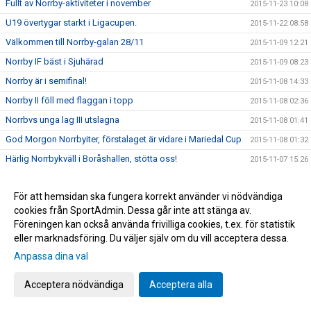
Fullt av Norrby-aktiviteter i november
2015-11-23 10:08
U19 övertygar starkt i Ligacupen.
2015-11-22 08:58
Välkommen till Norrby-galan 28/11
2015-11-09 12:21
Norrby IF bäst i Sjuhärad
2015-11-09 08:23
Norrby är i semifinal!
2015-11-08 14:33
Norrby II föll med flaggan i topp
2015-11-08 02:36
Norrbvs unga lag III utslagna
2015-11-08 01:41
God Morgon Norrbyiter, förstalaget är vidare i Mariedal Cup
2015-11-08 01:32
Härlig Norrbykväll i Boråshallen, stötta oss!
2015-11-07 15:26
Norrby II gick också vidare! Alla tre lagen är klara för nytt
2015-11-07 15:09
gruppspel.
För att hemsidan ska fungera korrekt använder vi nödvändiga
Norrby I och Norrby III vidare i Mariedal Cup, Lag II spelar
cookies från SportAdmin. Dessa går inte att stänga av.
2015-11-07 07:33
11.00
Föreningen kan också använda frivilliga cookies, t.ex. för statistik
Vi kan bli bättre!
eller marknadsföring. Du väljer själv om du vill acceptera dessa.
2015-11-06 09:35
Anpassa dina val
Tack Norrbysupporters! 32752:- från Svenska Spel
2015-11-06 09:23
Norrby föll med flaggan i topp
2015-11-01 16:58
Acceptera nödvändiga
Acceptera alla
Sista matchen, nu avslutar vi snyggt
2015-11-01 09:40