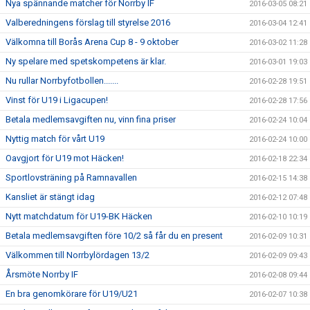
Nya spännande matcher för Norrby IF
2016-03-05 08:21
Valberedningens förslag till styrelse 2016
2016-03-04 12:41
Välkomna till Borås Arena Cup 8 - 9 oktober
2016-03-02 11:28
Ny spelare med spetskompetens är klar.
2016-03-01 19:03
Nu rullar Norrbyfotbollen.......
2016-02-28 19:51
Vinst för U19 i Ligacupen!
2016-02-28 17:56
Betala medlemsavgiften nu, vinn fina priser
2016-02-24 10:04
Nyttig match för vårt U19
2016-02-24 10:00
Oavgjort för U19 mot Häcken!
2016-02-18 22:34
Sportlovsträning på Ramnavallen
2016-02-15 14:38
Kansliet är stängt idag
2016-02-12 07:48
Nytt matchdatum för U19-BK Häcken
2016-02-10 10:19
Betala medlemsavgiften före 10/2 så får du en present
2016-02-09 10:31
Välkommen till Norrbylördagen 13/2
2016-02-09 09:43
Årsmöte Norrby IF
2016-02-08 09:44
En bra genomkörare för U19/U21
2016-02-07 10:38