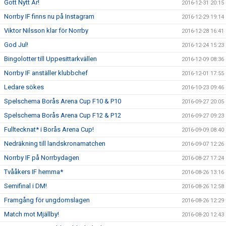
Gott Nytt År!
2016-12-31 20:15
Norrby IF finns nu på Instagram
2016-12-29 19:14
Viktor Nilsson klar för Norrby
2016-12-28 16:41
God Jul!
2016-12-24 15:23
Bingolotter till Uppesittarkvällen
2016-12-09 08:36
Norrby IF anställer klubbchef
2016-12-01 17:55
Ledare sökes
2016-10-23 09:46
Spelschema Borås Arena Cup F10 & P10
2016-09-27 20:05
Spelschema Borås Arena Cup F12 & P12
2016-09-27 09:23
Fulltecknat* i Borås Arena Cup!
2016-09-09 08:40
Nedräkning till landskronamatchen
2016-09-07 12:26
Norrby IF på Norrbydagen
2016-08-27 17:24
Tvååkers IF hemma*
2016-08-26 13:16
Semifinal i DM!
2016-08-26 12:58
Framgång för ungdomslagen
2016-08-26 12:29
Match mot Mjällby!
2016-08-20 12:43