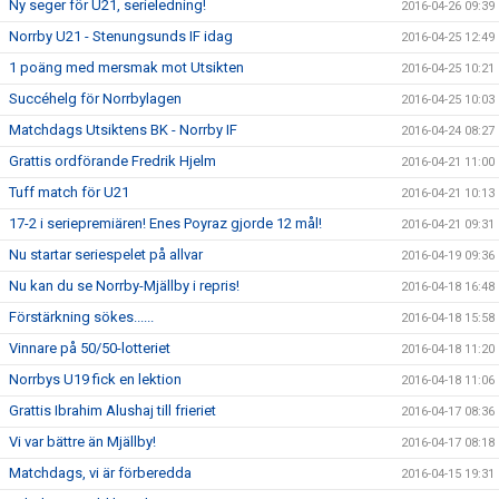
Ny seger för U21, serieledning!
2016-04-26 09:39
Norrby U21 - Stenungsunds IF idag
2016-04-25 12:49
1 poäng med mersmak mot Utsikten
2016-04-25 10:21
Succéhelg för Norrbylagen
2016-04-25 10:03
Matchdags Utsiktens BK - Norrby IF
2016-04-24 08:27
Grattis ordförande Fredrik Hjelm
2016-04-21 11:00
Tuff match för U21
2016-04-21 10:13
17-2 i seriepremiären! Enes Poyraz gjorde 12 mål!
2016-04-21 09:31
Nu startar seriespelet på allvar
2016-04-19 09:36
Nu kan du se Norrby-Mjällby i repris!
2016-04-18 16:48
Förstärkning sökes......
2016-04-18 15:58
Vinnare på 50/50-lotteriet
2016-04-18 11:20
Norrbys U19 fick en lektion
2016-04-18 11:06
Grattis Ibrahim Alushaj till frieriet
2016-04-17 08:36
Vi var bättre än Mjällby!
2016-04-17 08:18
Matchdags, vi är förberedda
2016-04-15 19:31