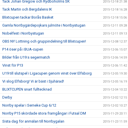
Tack Johan Gregow och Rydboholms SK
2015-12-18 21:38
Tack Martin och Bergdalens IK
2015-12-18 16:28
Blixtcupen tackar Borås Basket
2015-12-18 15:06
Gamla Norrbygärdepojkars julmöte i Norrbystugan
2015-12-11 09:28
Nobelfest i Norrbystugan
2015-12-11 09:13
OBS NY Lottning och gruppindelning till Blixtcupen!
2015-12-08 12:37
P14 öser på i BUA-cupen
2015-12-06 15:07
Bilder från U19:s segermatch
2015-12-06 14:59
Vinst för P13
2015-12-06 11:42
U19 till slutspel i Ligacupen genom vinst över Elfsborg
2015-12-05 19:30
Vi slog Elfsborg! Vi är bäst i Sjuhärad!
2015-12-05 16:19
BLIXTCUPEN snart fulltecknad
2015-12-04 10:22
Derby
2015-12-02 12:15
Norrby spelar i Serneke Cup 6/12
2015-12-02 10:27
Norrby P15 skördade stora framgångar i Futsal DM
2015-11-29 20:11
Sista dag för anmälan till Norrbygalan
2015-11-23 11:59