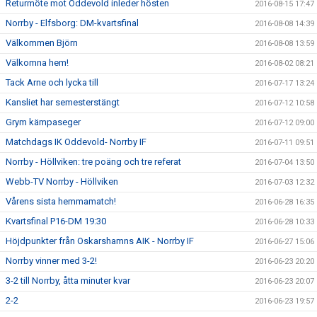
Returmöte mot Oddevold inleder hösten
2016-08-15 17:47
Norrby - Elfsborg: DM-kvartsfinal
2016-08-08 14:39
Välkommen Björn
2016-08-08 13:59
Välkomna hem!
2016-08-02 08:21
Tack Arne och lycka till
2016-07-17 13:24
Kansliet har semesterstängt
2016-07-12 10:58
Grym kämpaseger
2016-07-12 09:00
Matchdags IK Oddevold- Norrby IF
2016-07-11 09:51
Norrby - Höllviken: tre poäng och tre referat
2016-07-04 13:50
Webb-TV Norrby - Höllviken
2016-07-03 12:32
Vårens sista hemmamatch!
2016-06-28 16:35
Kvartsfinal P16-DM 19:30
2016-06-28 10:33
Höjdpunkter från Oskarshamns AIK - Norrby IF
2016-06-27 15:06
Norrby vinner med 3-2!
2016-06-23 20:20
3-2 till Norrby, åtta minuter kvar
2016-06-23 20:07
2-2
2016-06-23 19:57