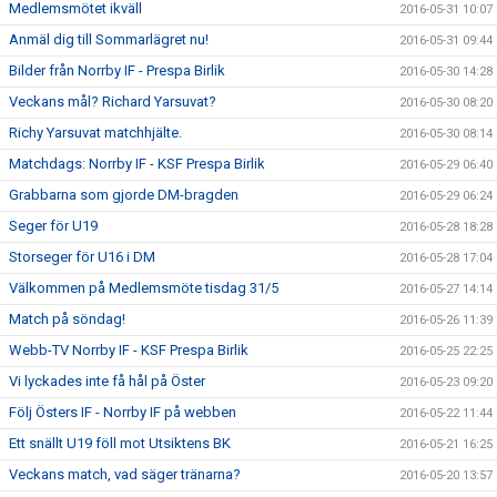
Medlemsmötet ikväll
2016-05-31 10:07
Anmäl dig till Sommarlägret nu!
2016-05-31 09:44
Bilder från Norrby IF - Prespa Birlik
2016-05-30 14:28
Veckans mål? Richard Yarsuvat?
2016-05-30 08:20
Richy Yarsuvat matchhjälte.
2016-05-30 08:14
Matchdags: Norrby IF - KSF Prespa Birlik
2016-05-29 06:40
Grabbarna som gjorde DM-bragden
2016-05-29 06:24
Seger för U19
2016-05-28 18:28
Storseger för U16 i DM
2016-05-28 17:04
Välkommen på Medlemsmöte tisdag 31/5
2016-05-27 14:14
Match på söndag!
2016-05-26 11:39
Webb-TV Norrby IF - KSF Prespa Birlik
2016-05-25 22:25
Vi lyckades inte få hål på Öster
2016-05-23 09:20
Följ Östers IF - Norrby IF på webben
2016-05-22 11:44
Ett snällt U19 föll mot Utsiktens BK
2016-05-21 16:25
Veckans match, vad säger tränarna?
2016-05-20 13:57