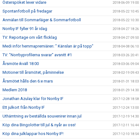
Österspöket lever vidare
2018-06-09 19:00
Spontanfotboll på fredagar
2018-05-22 10:45
Anmälan till Sommarläger & Sommarfotboll
2018-05-22 10:30
Norrby IF fyller 91 år idag
2018-04-27 18:26
TV: Reportage om vårt flicklag
2018-04-27 09:50
Medi inför hemmapremiären: ” Känslan är på topp”
2018-04-08 06:10
TV: "Norrbyprofilerna svarar" avsnitt #1
2018-03-26 20:41
Årsmöte ikväll 18:00
2018-03-06 09:04
Motioner till årsmötet, påminnelse
2018-02-19 09:43
Årsmötet hålls den 6:e mars
2018-01-31 18:03
Medlem 2018
2018-01-29 14:30
Jonathan Azulay klar för Norrby IF
2017-12-28 18:58
Ett julkort från Norrby IF
2017-12-24 13:00
Uthämtning av beställda souvenirer innan jul
2017-12-19 14:30
Köp dina Bingolotter till jul & nyår av oss!
2017-12-11 16:44
Köp dina julklappar hos Norrby IF!
2017-12-10 18:54