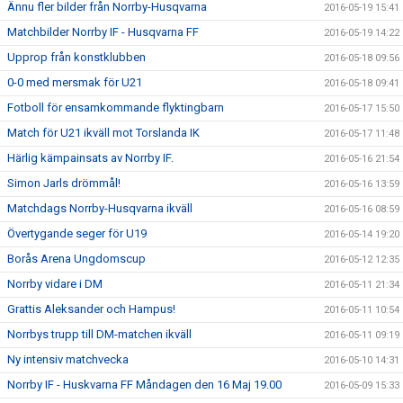
Ännu fler bilder från Norrby-Husqvarna
2016-05-19 15:41
Matchbilder Norrby IF - Husqvarna FF
2016-05-19 14:22
Upprop från konstklubben
2016-05-18 09:56
0-0 med mersmak för U21
2016-05-18 09:41
Fotboll för ensamkommande flyktingbarn
2016-05-17 15:50
Match för U21 ikväll mot Torslanda IK
2016-05-17 11:48
Härlig kämpainsats av Norrby IF.
2016-05-16 21:54
Simon Jarls drömmål!
2016-05-16 13:59
Matchdags Norrby-Husqvarna ikväll
2016-05-16 08:59
Övertygande seger för U19
2016-05-14 19:20
Borås Arena Ungdomscup
2016-05-12 12:35
Norrby vidare i DM
2016-05-11 21:34
Grattis Aleksander och Hampus!
2016-05-11 10:54
Norrbys trupp till DM-matchen ikväll
2016-05-11 09:19
Ny intensiv matchvecka
2016-05-10 14:31
Norrby IF - Huskvarna FF Måndagen den 16 Maj 19.00
2016-05-09 15:33