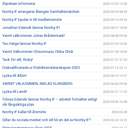
Styrelsen Informerar
2025-10-23 12:00
Norrby IF arrangerar återigen Samhällsmatchen
2025-09-23 08:43
Norrby IF bjuder in till medlemsmöte
2025-09-10 09:54
Jonathan Edenvik lämnar Norrby IF!
2025-08-27 18:00
Varmt välkommen Johan Brådenmark!
2025-08-08 09:00
Teo Helge lämnar Norrby IF
2025-07-29 10:00
Varmt Välkommen Chisomnazu Chika Chidi
2025-07-28 18:00
Tack för allt, Ricky!
2025-07-27 21:43
Diskvalificerade ur Distriktsmästerskapen 2025
2025-07-14 22:12
Lycka till Albin!
2025-06-10 19:57
VARMT VÄLKOMMEN, NIKLAS KLINGBERG
2025-06-06 09:00
Lycka till Lendi!
2025-05-21 17:23
Tobias Edenvik lämnar Norrby IF – arbetet fortsätter enligt
2025-03-06 16:48
vår långsiktiga plan
Norrby IF kallar till årsmöte
2025-02-28
Gillar du sociala medier och vill bli en del av Norrby IF?
2025-02-24 16:52
Stimulansträningar våren 2025