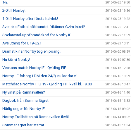
1-2
2016-06-23 19:50
2-0 till Norrby!
2016-06-23 19:36
1-0 till Norrby efter första halvlek!
2016-06-23 19:22
Svenska Fotbollsförbundet frikänner Gzim Istrefi!
2016-06-22 12:41
Spelaravtal-uppförandekod för Norrby IF
2016-06-22 11:59
Avslutning för U19-U21
2016-06-21 13:11
Dramatik när Norrby tog en poäng.
2016-06-20 08:39
Nu kör vi Norrby!
2016-06-19 07:30
Veckans match Norrby IF - Qviding FIF
2016-06-18 12:28
Norrby - Elfsborg i DM den 24/8, nu laddar vi!
2016-06-16 13:59
Matchdags Norrby IF U 19 - Qviding FIF ikväll kl. 19.00
2016-06-16 13:47
Ny vinst på Ramnavallen?
2016-06-16 11:40
Dagbok från Sommarlägret
2016-06-15 13:33
Härlig seger för Norrby IF
2016-06-15 09:02
Norrby-Trollhättan på Ramnavallen ikväll
2016-06-14 08:52
Sommarlägret har startat
2016-06-13 11:34