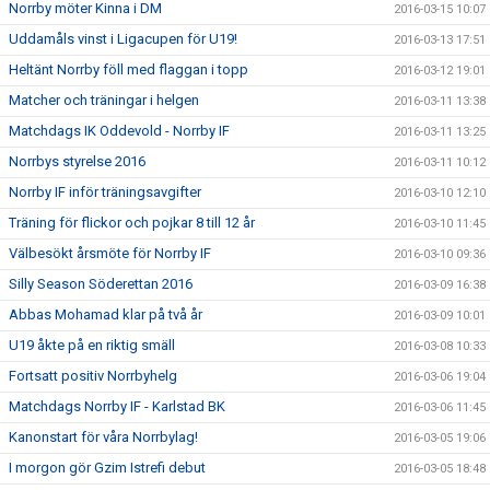
Norrby möter Kinna i DM
2016-03-15 10:07
Uddamåls vinst i Ligacupen för U19!
2016-03-13 17:51
Heltänt Norrby föll med flaggan i topp
2016-03-12 19:01
Matcher och träningar i helgen
2016-03-11 13:38
Matchdags IK Oddevold - Norrby IF
2016-03-11 13:25
Norrbys styrelse 2016
2016-03-11 10:12
Norrby IF inför träningsavgifter
2016-03-10 12:10
Träning för flickor och pojkar 8 till 12 år
2016-03-10 11:45
Välbesökt årsmöte för Norrby IF
2016-03-10 09:36
Silly Season Söderettan 2016
2016-03-09 16:38
Abbas Mohamad klar på två år
2016-03-09 10:01
U19 åkte på en riktig smäll
2016-03-08 10:33
Fortsatt positiv Norrbyhelg
2016-03-06 19:04
Matchdags Norrby IF - Karlstad BK
2016-03-06 11:45
Kanonstart för våra Norrbylag!
2016-03-05 19:06
I morgon gör Gzim Istrefi debut
2016-03-05 18:48