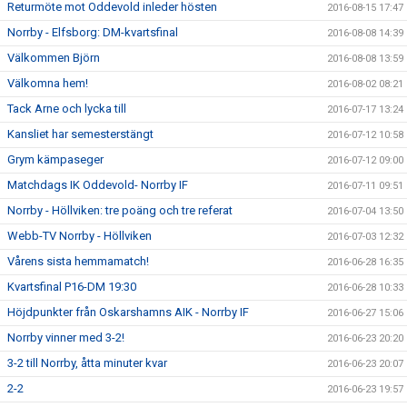
Returmöte mot Oddevold inleder hösten
2016-08-15 17:47
Norrby - Elfsborg: DM-kvartsfinal
2016-08-08 14:39
Välkommen Björn
2016-08-08 13:59
Välkomna hem!
2016-08-02 08:21
Tack Arne och lycka till
2016-07-17 13:24
Kansliet har semesterstängt
2016-07-12 10:58
Grym kämpaseger
2016-07-12 09:00
Matchdags IK Oddevold- Norrby IF
2016-07-11 09:51
Norrby - Höllviken: tre poäng och tre referat
2016-07-04 13:50
Webb-TV Norrby - Höllviken
2016-07-03 12:32
Vårens sista hemmamatch!
2016-06-28 16:35
Kvartsfinal P16-DM 19:30
2016-06-28 10:33
Höjdpunkter från Oskarshamns AIK - Norrby IF
2016-06-27 15:06
Norrby vinner med 3-2!
2016-06-23 20:20
3-2 till Norrby, åtta minuter kvar
2016-06-23 20:07
2-2
2016-06-23 19:57