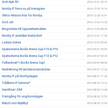
Gott Nytt År!
2016-12-31 20:15
Norrby IF finns nu på Instagram
2016-12-29 19:14
Viktor Nilsson klar för Norrby
2016-12-28 16:41
God Jul!
2016-12-24 15:23
Bingolotter till Uppesittarkvällen
2016-12-09 08:36
Norrby IF anställer klubbchef
2016-12-01 17:55
Ledare sökes
2016-10-23 09:46
Spelschema Borås Arena Cup F10 & P10
2016-09-27 20:05
Spelschema Borås Arena Cup F12 & P12
2016-09-27 09:23
Fulltecknat* i Borås Arena Cup!
2016-09-09 08:40
Nedräkning till landskronamatchen
2016-09-07 12:26
Norrby IF på Norrbydagen
2016-08-27 17:24
Tvååkers IF hemma*
2016-08-26 13:16
Semifinal i DM!
2016-08-26 12:58
Framgång för ungdomslagen
2016-08-26 12:29
Match mot Mjällby!
2016-08-20 12:43