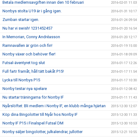
Betala medlemsavgiften innan den 10 februari
2016-02-01 11:03
Norrbys stolta U19 är i gång igen.
2016-01-31 10:17
Zumban startar igen.
2016-01-24 09:54
Nu har vi swish! 1231452457
2016-01-20 16:54
In Memorian, Conny Andréasson
2016-01-20 12:17
Ramnavallen är grön och fin!
2016-01-19 15:00
Norrby växer och behöver fler!
2016-01-18 09:09
Futsal-äventyret tog slut
2016-01-17 12:26
Full fartr framåt, håll tätt bakåt P15!
2016-01-17 11:54
Lycka till Norrbys P15
2016-01-17 10:30
Norrby testar nya spelare
2016-01-12 08:42
Nu startar träningarna för Norrby IF
2016-01-11 11:43
Nyårslöftet: Bli medlem i Norrby IF, en klubb många hjärtan
2015-12-30 12:07
Köp dina Bingolotter till Nyår hos Norrby IF
2015-12-30 11:33
Norrby IF P15 i Finalspel Futsal DM
2015-12-30 10:53
Norrby säljer bingolotter, julkalendrar, jullotter
2015-12-21 10:55