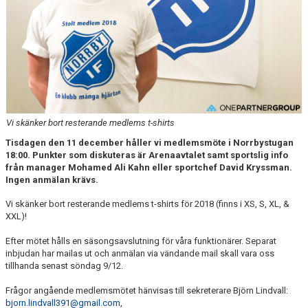
MATCHER
NÄRA NORRBY
VÄRDEGRUND
Vi skänker bort resterande medlems t-shirts
Tisdagen den 11 december håller vi medlemsmöte i Norrbystugan
18:00. Punkter som diskuteras är Arenaavtalet samt sportslig info
från manager Mohamed Ali Kahn eller sportchef David Kryssman.
Ingen anmälan krävs.
Vi skänker bort resterande medlems t-shirts för 2018 (finns i XS, S, XL, &
XXL)!
Efter mötet hålls en säsongsavslutning för våra funktionärer. Separat
inbjudan har mailas ut och anmälan via vändande mail skall vara oss
tillhanda senast söndag 9/12.
Frågor angående medlemsmötet hänvisas till sekreterare Björn Lindvall:
bjorn.lindvall391@gmail.com
,