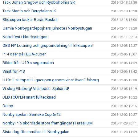
Tack Johan Gregow och Rydboholms SK
2015-12-18 21:38
Tack Martin och Bergdalens IK
2015-12-18 16:28
Blixtcupen tackar Borås Basket
2015-12-18 15:06
Gamla Norrbygärdepojkars julmöte i Norrbystugan
2015-12-11 09:28
Nobelfest i Norrbystugan
2015-12-11 09:13
OBS NY Lottning och gruppindelning till Blixtcupen!
2015-12-08 12:37
P14 öser på i BUA-cupen
2015-12-06 15:07
Bilder från U19:s segermatch
2015-12-06 14:59
Vinst för P13
2015-12-06 11:42
U19 till slutspel i Ligacupen genom vinst över Elfsborg
2015-12-05 19:30
Vi slog Elfsborg! Vi är bäst i Sjuhärad!
2015-12-05 16:19
BLIXTCUPEN snart fulltecknad
2015-12-04 10:22
Derby
2015-12-02 12:15
Norrby spelar i Serneke Cup 6/12
2015-12-02 10:27
Norrby P15 skördade stora framgångar i Futsal DM
2015-11-29 20:11
Sista dag för anmälan till Norrbygalan
2015-11-23 11:59