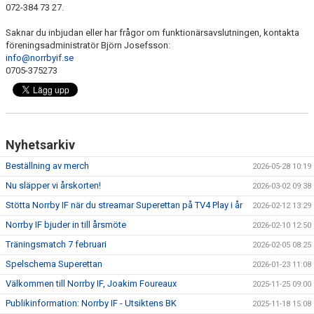
072-384 73 27.
Saknar du inbjudan eller har frågor om funktionärsavslutningen, kontakta
föreningsadministratör Björn Josefsson:
info@norrbyif.se
0705-375273
Nyhetsarkiv
Beställning av merch
2026-05-28 10:19
Nu släpper vi årskorten!
2026-03-02 09:38
Stötta Norrby IF när du streamar Superettan på TV4 Play i år
2026-02-12 13:29
Norrby IF bjuder in till årsmöte
2026-02-10 12:50
Träningsmatch 7 februari
2026-02-05 08:25
Spelschema Superettan
2026-01-23 11:08
Välkommen till Norrby IF, Joakim Foureaux
2025-11-25 09:00
Publikinformation: Norrby IF - Utsiktens BK
2025-11-18 15:08