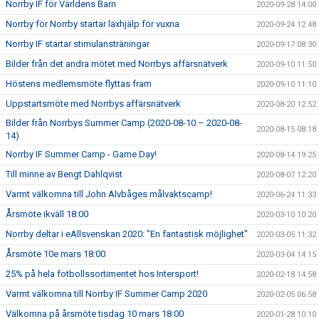
Norrby IF för Världens Barn
2020-09-28 14:00
Norrby för Norrby startar läxhjälp för vuxna
2020-09-24 12:48
Norrby IF startar stimulansträningar
2020-09-17 08:30
Bilder från det andra mötet med Norrbys affärsnätverk
2020-09-10 11:50
Höstens medlemsmöte flyttas fram
2020-09-10 11:10
Uppstartsmöte med Norrbys affärsnätverk
2020-08-20 12:52
Bilder från Norrbys Summer Camp (2020-08-10 – 2020-08-
2020-08-15 08:18
14)
Norrby IF Summer Camp - Game Day!
2020-08-14 19:25
Till minne av Bengt Dahlqvist
2020-08-07 12:20
Varmt välkomna till John Alvbåges målvaktscamp!
2020-06-24 11:33
Årsmöte ikväll 18:00
2020-03-10 10:20
Norrby deltar i eAllsvenskan 2020: "En fantastisk möjlighet"
2020-03-05 11:32
Årsmöte 10e mars 18:00
2020-03-04 14:15
25% på hela fotbollssortimentet hos Intersport!
2020-02-18 14:58
Varmt välkomna till Norrby IF Summer Camp 2020
2020-02-05 06:58
Välkomna på årsmöte tisdag 10 mars 18:00
2020-01-28 10:10