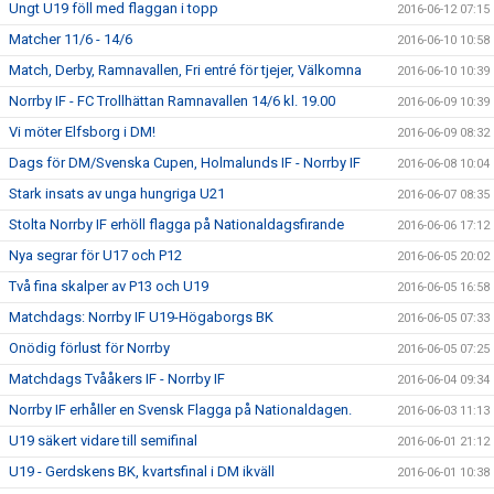
Ungt U19 föll med flaggan i topp
2016-06-12 07:15
Matcher 11/6 - 14/6
2016-06-10 10:58
Match, Derby, Ramnavallen, Fri entré för tjejer, Välkomna
2016-06-10 10:39
Norrby IF - FC Trollhättan Ramnavallen 14/6 kl. 19.00
2016-06-09 10:39
Vi möter Elfsborg i DM!
2016-06-09 08:32
Dags för DM/Svenska Cupen, Holmalunds IF - Norrby IF
2016-06-08 10:04
Stark insats av unga hungriga U21
2016-06-07 08:35
Stolta Norrby IF erhöll flagga på Nationaldagsfirande
2016-06-06 17:12
Nya segrar för U17 och P12
2016-06-05 20:02
Två fina skalper av P13 och U19
2016-06-05 16:58
Matchdags: Norrby IF U19-Högaborgs BK
2016-06-05 07:33
Onödig förlust för Norrby
2016-06-05 07:25
Matchdags Tvååkers IF - Norrby IF
2016-06-04 09:34
Norrby IF erhåller en Svensk Flagga på Nationaldagen.
2016-06-03 11:13
U19 säkert vidare till semifinal
2016-06-01 21:12
U19 - Gerdskens BK, kvartsfinal i DM ikväll
2016-06-01 10:38