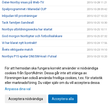
Öster-Norrby visas på Web-TV
2015-10-28 11:21
Spelprogrammet i Mariedal CUP
2015-10-28 09:42
Inbjudan till provträningar
2015-10-27 10:22
Tack familjen Sandwall
2015-10-25 10:30
Norrbys utbildningsvecka har startat
2015-10-25 10:11
God morgon Norrbyiter och fotbollsälskare
2015-10-25 07:32
Vi har klarat nytt kontrakt!
2015-10-24 17:56
Årets viktigaste match
2015-10-23 19:10
Norrbys P15 spelar DM/SM-kval i Futsal
2015-10-23 10:20
Nu gäller det! Vinna eller försvinna!
2015-10-22 09:40
För att hemsidan ska fungera korrekt använder vi nödvändiga
Grattis Raymond Fridén
2015-10-20 14:24
cookies från SportAdmin. Dessa går inte att stänga av.
Norrby orkade inte
2015-10-17 16:45
Föreningen kan också använda frivilliga cookies, t.ex. för statistik
eller marknadsföring. Du väljer själv om du vill acceptera dessa.
Följ Norrby-matchen live via Borås Tidning
2015-10-16 17:15
Anpassa dina val
NORRBYGALAN DEN 28 NOVEMBER
2015-10-16 13:20
Zumban startar 18.30 idag
2015-10-14 13:53
Acceptera nödvändiga
Acceptera alla
BLIXTCUPEN 2015
2015-10-14 10:57