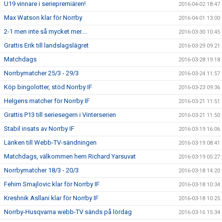
U19 vinnare i seriepremiären!
2016-04-02 18:47
Max Watson klar för Norrby
2016-04-01 13:00
2-1 men inte så mycket mer....
2016-03-30 10:45
Grattis Erik till landslagslägret
2016-03-29 09:21
Matchdags
2016-03-28 19:18
Norrbymatcher 25/3 - 29/3
2016-03-24 11:57
Köp bingolotter, stöd Norrby IF
2016-03-23 09:36
Helgens matcher för Norrby IF
2016-03-21 11:51
Grattis P13 till seriesegern i Vinterserien
2016-03-21 11:50
Stabil insats av Norrby IF
2016-03-19 16:06
Länken till Webb-TV-sändningen
2016-03-19 08:41
Matchdags, välkommen hem Richard Yarsuvat
2016-03-19 05:27
Norrbymatcher 18/3 - 20/3
2016-03-18 14:20
Fehim Smajlovic klar för Norrby IF
2016-03-18 10:34
Kreshnik Asllani klar för Norrby IF
2016-03-18 10:25
Norrby-Husqvarna webb-TV sänds på lördag
2016-03-16 15:34