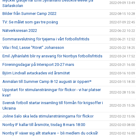
Mycket glädje när Emil Jylhänlahti besökte elever på
2022-09-09 13:49
Särlaskolan
Bilder från Summer Camp 2022
2022-08-15 10:28
TV: Se målet som gav tre poäng
2022-07-09 22:45
Nätverksresan 2022
2022-06-22 10:22
Sommaravslutning för tjejerna i vårt fotbollsfritids
2022-06-21 12:52
Vila i frid, Lasse "Röret" Johansson
2022-05-22 18:25
Emil Jylhänlahti blir ny ansvarig för Norrbys fotbollsfritids
2022-03-24 17:52
Föreningsdagar på Intersport 20-27 mars
2022-03-21 16:00
Björn Lindvall avtackades vid årsmötet
2022-03-16 10:09
Anmälan till Summer Camp 8-12 augusti är öppen!*
2022-03-15 18:30
Uppstart för stimulansträningar för flickor - vi har platser
2022-02-28 15:56
kvar!
Svensk fotboll startar insamling till förmån för krigsoffer i
2022-02-25 15:26
Ukraina
Joline Salo ska leda stimulansträningarna för flickor
2022-02-22 15:06
Norrby IF kallar till årsmöte, tisdag 8 mars 18:00
2022-02-03 08:00
Norrby IF växer sig allt starkare – bli medlem du också!
2022-02-02 16:00