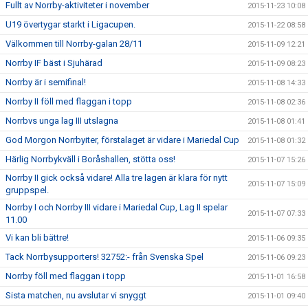
Fullt av Norrby-aktiviteter i november
2015-11-23 10:08
U19 övertygar starkt i Ligacupen.
2015-11-22 08:58
Välkommen till Norrby-galan 28/11
2015-11-09 12:21
Norrby IF bäst i Sjuhärad
2015-11-09 08:23
Norrby är i semifinal!
2015-11-08 14:33
Norrby II föll med flaggan i topp
2015-11-08 02:36
Norrbvs unga lag III utslagna
2015-11-08 01:41
God Morgon Norrbyiter, förstalaget är vidare i Mariedal Cup
2015-11-08 01:32
Härlig Norrbykväll i Boråshallen, stötta oss!
2015-11-07 15:26
Norrby II gick också vidare! Alla tre lagen är klara för nytt
2015-11-07 15:09
gruppspel.
Norrby I och Norrby III vidare i Mariedal Cup, Lag II spelar
2015-11-07 07:33
11.00
Vi kan bli bättre!
2015-11-06 09:35
Tack Norrbysupporters! 32752:- från Svenska Spel
2015-11-06 09:23
Norrby föll med flaggan i topp
2015-11-01 16:58
Sista matchen, nu avslutar vi snyggt
2015-11-01 09:40