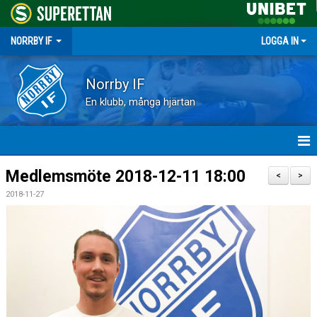
NORRBY IF
LOGGA IN
Norrby IF
En klubb, många hjärtan
HEM
Medlemsmöte 2018-12-11 18:00
<
>
2018-11-27
NYHETER
FÖRENINGEN
KALENDER
VÅRA LAG