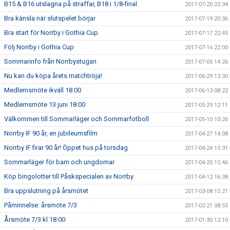
B15 & B16 utslagna på straffar, B18 i 1/8-final
2017-07-20 22:34
Bra känsla när slutspelet börjar
2017-07-19 20:36
Bra start för Norrby i Gothia Cup
2017-07-17 22:45
Följ Norrby i Gothia Cup
2017-07-16 22:00
Sommarinfo från Norrbystugan
2017-07-05 14:26
Nu kan du köpa årets matchtröja!
2017-06-29 13:30
Medlemsmöte ikväll 18:00
2017-06-13 08:22
Medlemsmöte 13 juni 18:00
2017-05-29 12:11
Välkommen till Sommarläger och Sommarfotboll
2017-05-10 10:26
Norrby IF 90 år, en jubileumsfilm
2017-04-27 14:08
Norrby IF firar 90 år! Öppet hus på torsdag
2017-04-24 15:31
Sommarläger för barn och ungdomar
2017-04-20 15:46
Köp bingolotter till Påskspecialen av Norrby
2017-04-12 16:38
Bra uppslutning på årsmötet
2017-03-08 15:21
Påminnelse: årsmöte 7/3
2017-02-21 08:55
Årsmöte 7/3 kl 18:00
2017-01-30 12:10