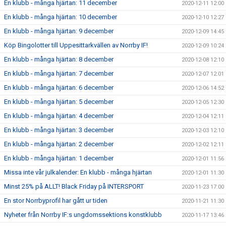
En klubb - många hjärtan: 11 december
2020-12-11 12:00
En klubb - många hjärtan: 10 december
2020-12-10 12:27
En klubb - många hjärtan: 9 december
2020-12-09 14:45
Köp Bingolotter till Uppesittarkvällen av Norrby IF!
2020-12-09 10:24
En klubb - många hjärtan: 8 december
2020-12-08 12:10
En klubb - många hjärtan: 7 december
2020-12-07 12:01
En klubb - många hjärtan: 6 december
2020-12-06 14:52
En klubb - många hjärtan: 5 december
2020-12-05 12:30
En klubb - många hjärtan: 4 december
2020-12-04 12:11
En klubb - många hjärtan: 3 december
2020-12-03 12:10
En klubb - många hjärtan: 2 december
2020-12-02 12:11
En klubb - många hjärtan: 1 december
2020-12-01 11:56
Missa inte vår julkalender: En klubb - många hjärtan
2020-12-01 11:30
Minst 25% på ALLT! Black Friday på INTERSPORT
2020-11-23 17:00
En stor Norrbyprofil har gått ur tiden
2020-11-21 11:30
Nyheter från Norrby IF:s ungdomssektions konstklubb
2020-11-17 13:46