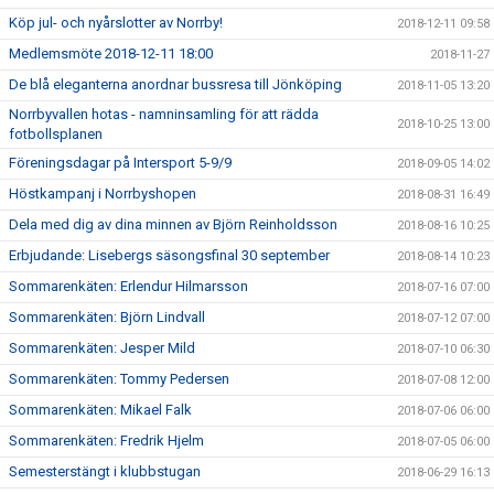
Köp jul- och nyårslotter av Norrby!
2018-12-11 09:58
Medlemsmöte 2018-12-11 18:00
2018-11-27
De blå eleganterna anordnar bussresa till Jönköping
2018-11-05 13:20
Norrbyvallen hotas - namninsamling för att rädda
2018-10-25 13:00
fotbollsplanen
Föreningsdagar på Intersport 5-9/9
2018-09-05 14:02
Höstkampanj i Norrbyshopen
2018-08-31 16:49
Dela med dig av dina minnen av Björn Reinholdsson
2018-08-16 10:25
Erbjudande: Lisebergs säsongsfinal 30 september
2018-08-14 10:23
Sommarenkäten: Erlendur Hilmarsson
2018-07-16 07:00
Sommarenkäten: Björn Lindvall
2018-07-12 07:00
Sommarenkäten: Jesper Mild
2018-07-10 06:30
Sommarenkäten: Tommy Pedersen
2018-07-08 12:00
Sommarenkäten: Mikael Falk
2018-07-06 06:00
Sommarenkäten: Fredrik Hjelm
2018-07-05 06:00
Semesterstängt i klubbstugan
2018-06-29 16:13