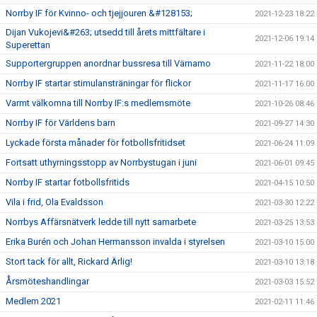
Norrby IF för Kvinno- och tjejjouren &#128153;
2021-12-23 18:22
Dijan Vukojevi&#263; utsedd till årets mittfältare i
2021-12-06 19:14
Superettan
Supportergruppen anordnar bussresa till Värnamo
2021-11-22 18:00
Norrby IF startar stimulansträningar för flickor
2021-11-17 16:00
Varmt välkomna till Norrby IF:s medlemsmöte
2021-10-26 08:46
Norrby IF för Världens barn
2021-09-27 14:30
Lyckade första månader för fotbollsfritidset
2021-06-24 11:09
Fortsatt uthyrningsstopp av Norrbystugan i juni
2021-06-01 09:45
Norrby IF startar fotbollsfritids
2021-04-15 10:50
Vila i frid, Ola Evaldsson
2021-03-30 12:22
Norrbys Affärsnätverk ledde till nytt samarbete
2021-03-25 13:53
Erika Burén och Johan Hermansson invalda i styrelsen
2021-03-10 15:00
Stort tack för allt, Rickard Ärlig!
2021-03-10 13:18
Årsmöteshandlingar
2021-03-03 15:52
Medlem 2021
2021-02-11 11:46