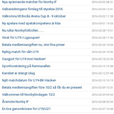
Nya spännande matcher för Norrby IF
2016-03-05 08:21
Valberedningens förslag till styrelse 2016
2016-03-04 12:41
Välkomna till Borås Arena Cup 8 - 9 oktober
2016-03-02 11:28
Ny spelare med spetskompetens är klar.
2016-03-01 19:03
Nu rullar Norrbyfotbollen.......
2016-02-28 19:51
Vinst för U19 i Ligacupen!
2016-02-28 17:56
Betala medlemsavgiften nu, vinn fina priser
2016-02-24 10:04
Nyttig match för vårt U19
2016-02-24 10:00
Oavgjort för U19 mot Häcken!
2016-02-18 22:34
Sportlovsträning på Ramnavallen
2016-02-15 14:38
Kansliet är stängt idag
2016-02-12 07:48
Nytt matchdatum för U19-BK Häcken
2016-02-10 10:19
Betala medlemsavgiften före 10/2 så får du en present
2016-02-09 10:31
Välkommen till Norrbylördagen 13/2
2016-02-09 09:43
Årsmöte Norrby IF
2016-02-08 09:44
En bra genomkörare för U19/U21
2016-02-07 10:38