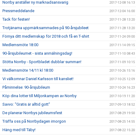
Norrby anställer ny marknadsansvarig
2017-12-08 16:13
Pressmeddelande
2017-12-04 16:00
Tack för festen!
2017-11-28 13:20
Trotjänarna uppmärksammades på 90-årsjubileet
2017-11-28 13:20
Förnya ditt medlemskap för 2018 och få en T-shirt
2017-11-24 09:00
Medlemsmöte 18:00
2017-11-14 09:15
90-årsjubileumet - sista anmälningsdag!
2017-11-10 08:43
Stötta Norrby - Sportbladet dubblar summan!
2017-11-09 10:15
Medlemsmöte 14/11 kl 18:00
2017-10-26 15:16
Vi välkomnar Daniel Karlsson till kansliet!
2017-10-25 12:09
Påminnelse: 90-årsjubileum
2017-10-24 16:23
Köp dina lotter till Miljonkampen av Norrby
2017-10-19 11:20
Savvo: "Gratis är alltid gott"
2017-09-13 18:52
De planerar Norrbys jubileumsfest
2017-08-29 19:50
Träffa oss på Norrbydagen imorgon
2017-08-25 14:55
Häng med till Täby!
2017-08-22 15:20