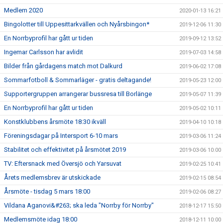
Medlem 2020
2020-01-13 16:21
Bingolotter till Uppesittarkvällen och Nyårsbingon*
2019-12-06 11:30
En Norrbyprofil har gått ur tiden
2019-09-12 13:52
Ingemar Carlsson har avlidit
2019-07-03 14:58
Bilder från gårdagens match mot Dalkurd
2019-06-02 17:08
Sommarfotboll & Sommarläger - gratis deltagande!
2019-05-23 12:00
Supportergruppen arrangerar bussresa till Borlänge
2019-05-07 11:39
En Norrbyprofil har gått ur tiden
2019-05-02 10:11
Konstklubbens årsmöte 18:30 ikväll
2019-04-10 10:18
Föreningsdagar på Intersport 6-10 mars
2019-03-06 11:24
Stabilitet och effektivitet på årsmötet 2019
2019-03-06 10:00
TV: Eftersnack med Översjö och Yarsuvat
2019-02-25 10:41
Årets medlemsbrev är utskickade
2019-02-15 08:54
Årsmöte - tisdag 5 mars 18:00
2019-02-06 08:27
Vildana Aganovi&#263; ska leda "Norrby för Norrby"
2018-12-17 15:50
Medlemsmöte idag 18:00
2018-12-11 10:00