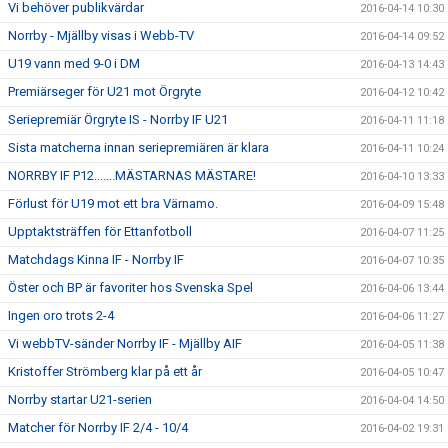
Vi behöver publikvärdar
2016-04-14 10:30
Norrby - Mjällby visas i Webb-TV
2016-04-14 09:52
U19 vann med 9-0 i DM
2016-04-13 14:43
Premiärseger för U21 mot Örgryte
2016-04-12 10:42
Seriepremiär Örgryte IS - Norrby IF U21
2016-04-11 11:18
Sista matcherna innan seriepremiären är klara
2016-04-11 10:24
NORRBY IF P12.......MÄSTARNAS MÄSTARE!
2016-04-10 13:33
Förlust för U19 mot ett bra Värnamo.
2016-04-09 15:48
Upptaktsträffen för Ettanfotboll
2016-04-07 11:25
Matchdags Kinna IF - Norrby IF
2016-04-07 10:35
Öster och BP är favoriter hos Svenska Spel
2016-04-06 13:44
Ingen oro trots 2-4
2016-04-06 11:27
Vi webbTV-sänder Norrby IF - Mjällby AIF
2016-04-05 11:38
Kristoffer Strömberg klar på ett år
2016-04-05 10:47
Norrby startar U21-serien
2016-04-04 14:50
Matcher för Norrby IF 2/4 - 10/4
2016-04-02 19:31