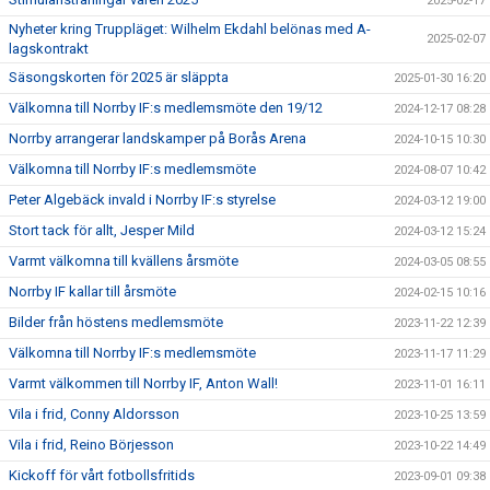
2025-02-17
Nyheter kring Truppläget: Wilhelm Ekdahl belönas med A-
2025-02-07
lagskontrakt
Säsongskorten för 2025 är släppta
2025-01-30 16:20
Välkomna till Norrby IF:s medlemsmöte den 19/12
2024-12-17 08:28
Norrby arrangerar landskamper på Borås Arena
2024-10-15 10:30
Välkomna till Norrby IF:s medlemsmöte
2024-08-07 10:42
Peter Algebäck invald i Norrby IF:s styrelse
2024-03-12 19:00
Stort tack för allt, Jesper Mild
2024-03-12 15:24
Varmt välkomna till kvällens årsmöte
2024-03-05 08:55
Norrby IF kallar till årsmöte
2024-02-15 10:16
Bilder från höstens medlemsmöte
2023-11-22 12:39
Välkomna till Norrby IF:s medlemsmöte
2023-11-17 11:29
Varmt välkommen till Norrby IF, Anton Wall!
2023-11-01 16:11
Vila i frid, Conny Aldorsson
2023-10-25 13:59
Vila i frid, Reino Börjesson
2023-10-22 14:49
Kickoff för vårt fotbollsfritids
2023-09-01 09:38