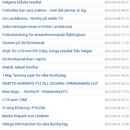
Helgens blåvita resultat
2016-05-09 09:51
Fotbollen kan vara orättvis....men det jämnar ut sig.
2016-05-09 08:02
Se Landskrona - Norrby på webb-TV
2016-05-08 07:13
Sista träningen innan vi möter Landskrona
2016-05-06 18:00
Fotbollsträning för ensamkommande flyktingbarn
2016-05-02 15:13
Vinsten på 50/50-lotteriet
2016-05-02 11:35
Stryk för U19 mot IFK Osby, övriga resultat från helgen
2016-05-02 10:59
Se Norrbymatchen i repris
2016-05-02 09:41
Stabilt, säkert Norrby!
2016-05-01 20:53
1 Maj, fanorna vajar för våra Norrbylag
2016-05-01 06:00
GRATTIS NORRBYS P13 TILL SEGERN I SPARBANKEN CUP
2016-04-30 20:14
Max-dags......Norrby IF - Kristianstad FC
2016-04-30 17:53
U19 vann i DM!
2016-04-29 09:16
Vi slog Elfsborg i P16-DM
2016-04-28 09:17
Medis frispark mot Utsikten
2016-04-26 14:58
Viktiga DM-matcher för våra Norrby-lag
2016-04-26 10:08