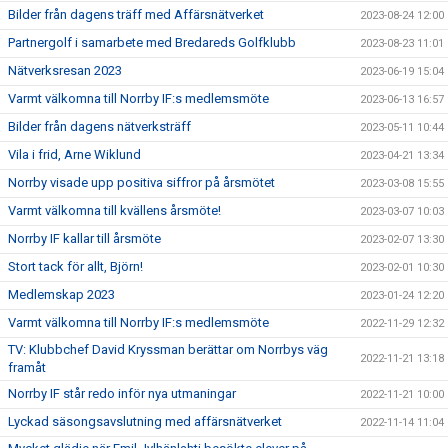
Bilder från dagens träff med Affärsnätverket
2023-08-24 12:00
Partnergolf i samarbete med Bredareds Golfklubb
2023-08-23 11:01
Nätverksresan 2023
2023-06-19 15:04
Varmt välkomna till Norrby IF:s medlemsmöte
2023-06-13 16:57
Bilder från dagens nätverksträff
2023-05-11 10:44
Vila i frid, Arne Wiklund
2023-04-21 13:34
Norrby visade upp positiva siffror på årsmötet
2023-03-08 15:55
Varmt välkomna till kvällens årsmöte!
2023-03-07 10:03
Norrby IF kallar till årsmöte
2023-02-07 13:30
Stort tack för allt, Björn!
2023-02-01 10:30
Medlemskap 2023
2023-01-24 12:20
Varmt välkomna till Norrby IF:s medlemsmöte
2022-11-29 12:32
TV: Klubbchef David Kryssman berättar om Norrbys väg
2022-11-21 13:18
framåt
Norrby IF står redo inför nya utmaningar
2022-11-21 10:00
Lyckad säsongsavslutning med affärsnätverket
2022-11-14 11:04