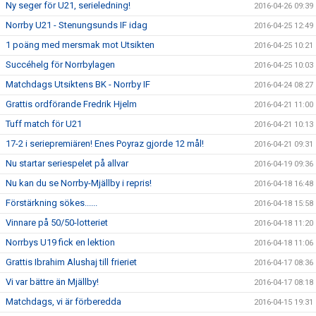
Ny seger för U21, serieledning!
2016-04-26 09:39
Norrby U21 - Stenungsunds IF idag
2016-04-25 12:49
1 poäng med mersmak mot Utsikten
2016-04-25 10:21
Succéhelg för Norrbylagen
2016-04-25 10:03
Matchdags Utsiktens BK - Norrby IF
2016-04-24 08:27
Grattis ordförande Fredrik Hjelm
2016-04-21 11:00
Tuff match för U21
2016-04-21 10:13
17-2 i seriepremiären! Enes Poyraz gjorde 12 mål!
2016-04-21 09:31
Nu startar seriespelet på allvar
2016-04-19 09:36
Nu kan du se Norrby-Mjällby i repris!
2016-04-18 16:48
Förstärkning sökes......
2016-04-18 15:58
Vinnare på 50/50-lotteriet
2016-04-18 11:20
Norrbys U19 fick en lektion
2016-04-18 11:06
Grattis Ibrahim Alushaj till frieriet
2016-04-17 08:36
Vi var bättre än Mjällby!
2016-04-17 08:18
Matchdags, vi är förberedda
2016-04-15 19:31