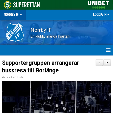
NORRBY IF
LOGGA IN
Norrby IF
En klubb, många hjärtan
HEM
Supportergruppen arrangerar
<
>
bussresa till Borlänge
NYHETER
2019-05-07 11:39
FÖRENINGEN
KALENDER
VÅRA LAG