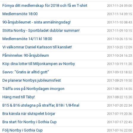
Förnya ditt medlemskap för 2018 och få en T-shirt
2017-11-24 09:00
Medlemsmöte 18:00
2017-11-14 09:15
90-årsjubileumet - sista anmälningsdag!
2017-11-10 08:43
Stötta Norrby - Sportbladet dubblar summan!
2017-11-09 10:15
Medlemsmöte 14/11 kl 18:00
2017-10-26 15:16
Vi välkomnar Daniel Karlsson till kansliet!
2017-10-25 12:09
Påminnelse: 90-årsjubileum
2017-10-24 16:23
Köp dina lotter till Miljonkampen av Norrby
2017-10-19 11:20
Savvo: "Gratis är alltid gott"
2017-09-13 18:52
De planerar Norrbys jubileumsfest
2017-08-29 19:50
Träffa oss på Norrbydagen imorgon
2017-08-25 14:55
Häng med till Täby!
2017-08-22 15:20
B15 & B16 utslagna på straffar, B18 i 1/8-final
2017-07-20 22:34
Bra känsla när slutspelet börjar
2017-07-19 20:36
Bra start för Norrby i Gothia Cup
2017-07-17 22:45
Följ Norrby i Gothia Cup
2017-07-16 22:00