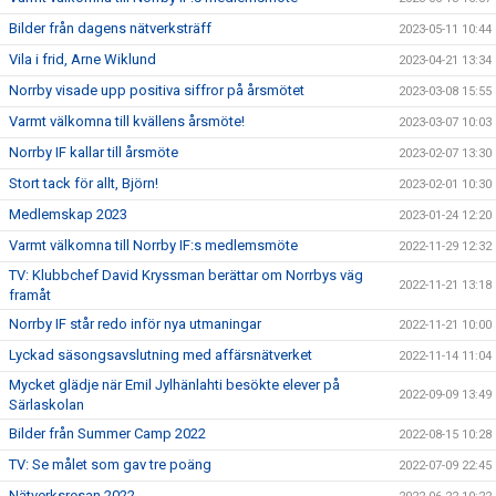
Bilder från dagens nätverksträff
2023-05-11 10:44
Vila i frid, Arne Wiklund
2023-04-21 13:34
Norrby visade upp positiva siffror på årsmötet
2023-03-08 15:55
Varmt välkomna till kvällens årsmöte!
2023-03-07 10:03
Norrby IF kallar till årsmöte
2023-02-07 13:30
Stort tack för allt, Björn!
2023-02-01 10:30
Medlemskap 2023
2023-01-24 12:20
Varmt välkomna till Norrby IF:s medlemsmöte
2022-11-29 12:32
TV: Klubbchef David Kryssman berättar om Norrbys väg
2022-11-21 13:18
framåt
Norrby IF står redo inför nya utmaningar
2022-11-21 10:00
Lyckad säsongsavslutning med affärsnätverket
2022-11-14 11:04
Mycket glädje när Emil Jylhänlahti besökte elever på
2022-09-09 13:49
Särlaskolan
Bilder från Summer Camp 2022
2022-08-15 10:28
TV: Se målet som gav tre poäng
2022-07-09 22:45
Nätverksresan 2022