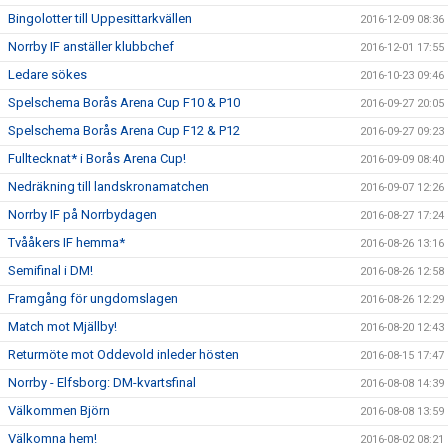
Bingolotter till Uppesittarkvällen
2016-12-09 08:36
Norrby IF anställer klubbchef
2016-12-01 17:55
Ledare sökes
2016-10-23 09:46
Spelschema Borås Arena Cup F10 & P10
2016-09-27 20:05
Spelschema Borås Arena Cup F12 & P12
2016-09-27 09:23
Fulltecknat* i Borås Arena Cup!
2016-09-09 08:40
Nedräkning till landskronamatchen
2016-09-07 12:26
Norrby IF på Norrbydagen
2016-08-27 17:24
Tvååkers IF hemma*
2016-08-26 13:16
Semifinal i DM!
2016-08-26 12:58
Framgång för ungdomslagen
2016-08-26 12:29
Match mot Mjällby!
2016-08-20 12:43
Returmöte mot Oddevold inleder hösten
2016-08-15 17:47
Norrby - Elfsborg: DM-kvartsfinal
2016-08-08 14:39
Välkommen Björn
2016-08-08 13:59
Välkomna hem!
2016-08-02 08:21