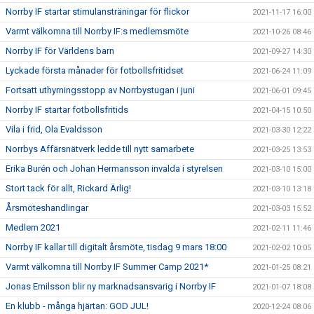
Norrby IF startar stimulansträningar för flickor
2021-11-17 16:00
Varmt välkomna till Norrby IF:s medlemsmöte
2021-10-26 08:46
Norrby IF för Världens barn
2021-09-27 14:30
Lyckade första månader för fotbollsfritidset
2021-06-24 11:09
Fortsatt uthyrningsstopp av Norrbystugan i juni
2021-06-01 09:45
Norrby IF startar fotbollsfritids
2021-04-15 10:50
Vila i frid, Ola Evaldsson
2021-03-30 12:22
Norrbys Affärsnätverk ledde till nytt samarbete
2021-03-25 13:53
Erika Burén och Johan Hermansson invalda i styrelsen
2021-03-10 15:00
Stort tack för allt, Rickard Ärlig!
2021-03-10 13:18
Årsmöteshandlingar
2021-03-03 15:52
Medlem 2021
2021-02-11 11:46
Norrby IF kallar till digitalt årsmöte, tisdag 9 mars 18:00
2021-02-02 10:05
Varmt välkomna till Norrby IF Summer Camp 2021*
2021-01-25 08:21
Jonas Emilsson blir ny marknadsansvarig i Norrby IF
2021-01-07 18:08
En klubb - många hjärtan: GOD JUL!
2020-12-24 08:06