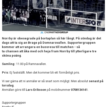
MATCHER
NÄRA NORRBY
VÄRDEGRUND
Norrby är obesegrade på bortaplan så här långt. På söndag är
det
dags att ta sig an Brage på Domnarsvallen.
Supportergruppen
kommer att arrangera en bussresa till matchen - så
ta chansen att åka med och heja fram Norrby till ytterligare tre
sköna poäng
.
Samling:
11.00 på Ramnavallen.
Pris
: Ej fastställt. Men det kommer bli ett förmånligt pris.
Vi ser gärna att ni anmäler er så snart som möjligt. Men absolut
senast på
torsdag
.
Anmälan görs till
Lars Eriksson
på mobilnummer
0708134141
.
Supportergruppen
Norrby IF