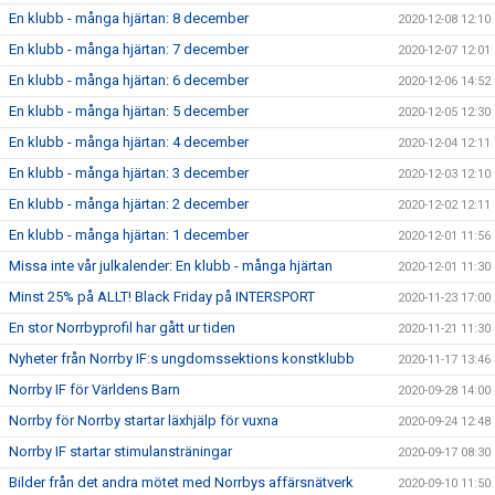
En klubb - många hjärtan: 8 december
2020-12-08 12:10
En klubb - många hjärtan: 7 december
2020-12-07 12:01
En klubb - många hjärtan: 6 december
2020-12-06 14:52
En klubb - många hjärtan: 5 december
2020-12-05 12:30
En klubb - många hjärtan: 4 december
2020-12-04 12:11
En klubb - många hjärtan: 3 december
2020-12-03 12:10
En klubb - många hjärtan: 2 december
2020-12-02 12:11
En klubb - många hjärtan: 1 december
2020-12-01 11:56
Missa inte vår julkalender: En klubb - många hjärtan
2020-12-01 11:30
Minst 25% på ALLT! Black Friday på INTERSPORT
2020-11-23 17:00
En stor Norrbyprofil har gått ur tiden
2020-11-21 11:30
Nyheter från Norrby IF:s ungdomssektions konstklubb
2020-11-17 13:46
Norrby IF för Världens Barn
2020-09-28 14:00
Norrby för Norrby startar läxhjälp för vuxna
2020-09-24 12:48
Norrby IF startar stimulansträningar
2020-09-17 08:30
Bilder från det andra mötet med Norrbys affärsnätverk
2020-09-10 11:50