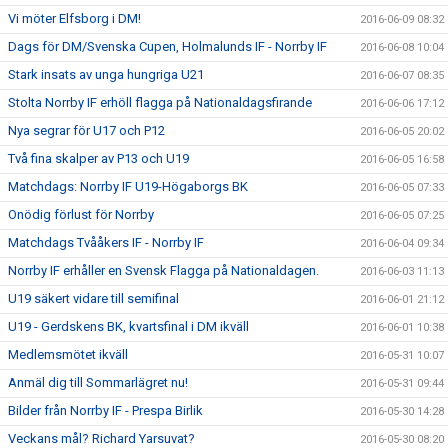
Vi möter Elfsborg i DM!
2016-06-09 08:32
Dags för DM/Svenska Cupen, Holmalunds IF - Norrby IF
2016-06-08 10:04
Stark insats av unga hungriga U21
2016-06-07 08:35
Stolta Norrby IF erhöll flagga på Nationaldagsfirande
2016-06-06 17:12
Nya segrar för U17 och P12
2016-06-05 20:02
Två fina skalper av P13 och U19
2016-06-05 16:58
Matchdags: Norrby IF U19-Högaborgs BK
2016-06-05 07:33
Onödig förlust för Norrby
2016-06-05 07:25
Matchdags Tvååkers IF - Norrby IF
2016-06-04 09:34
Norrby IF erhåller en Svensk Flagga på Nationaldagen.
2016-06-03 11:13
U19 säkert vidare till semifinal
2016-06-01 21:12
U19 - Gerdskens BK, kvartsfinal i DM ikväll
2016-06-01 10:38
Medlemsmötet ikväll
2016-05-31 10:07
Anmäl dig till Sommarlägret nu!
2016-05-31 09:44
Bilder från Norrby IF - Prespa Birlik
2016-05-30 14:28
Veckans mål? Richard Yarsuvat?
2016-05-30 08:20