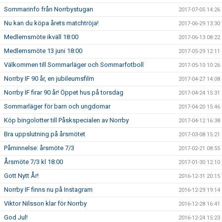
Sommarinfo från Norrbystugan
2017-07-05 14:26
Nu kan du köpa årets matchtröja!
2017-06-29 13:30
Medlemsmöte ikväll 18:00
2017-06-13 08:22
Medlemsmöte 13 juni 18:00
2017-05-29 12:11
Välkommen till Sommarläger och Sommarfotboll
2017-05-10 10:26
Norrby IF 90 år, en jubileumsfilm
2017-04-27 14:08
Norrby IF firar 90 år! Öppet hus på torsdag
2017-04-24 15:31
Sommarläger för barn och ungdomar
2017-04-20 15:46
Köp bingolotter till Påskspecialen av Norrby
2017-04-12 16:38
Bra uppslutning på årsmötet
2017-03-08 15:21
Påminnelse: årsmöte 7/3
2017-02-21 08:55
Årsmöte 7/3 kl 18:00
2017-01-30 12:10
Gott Nytt År!
2016-12-31 20:15
Norrby IF finns nu på Instagram
2016-12-29 19:14
Viktor Nilsson klar för Norrby
2016-12-28 16:41
God Jul!
2016-12-24 15:23