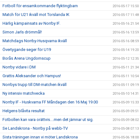
Fotboll för ensamkommande flyktingbarn
2016-05-17 15:50
Match för U21 ikväll mot Torslanda IK
2016-05-17 11:48
Härlig kämpainsats av Norrby IF.
2016-05-16 21:54
Simon Jarls drömmål!
2016-05-16 13:59
Matchdags Norrby-Husqvarna ikväll
2016-05-16 08:59
Övertygande seger för U19
2016-05-14 19:20
Borås Arena Ungdomscup
2016-05-12 12:35
Norrby vidare i DM
2016-05-11 21:34
Grattis Aleksander och Hampus!
2016-05-11 10:54
Norrbys trupp till DM-matchen ikväll
2016-05-11 09:19
Ny intensiv matchvecka
2016-05-10 14:31
Norrby IF - Huskvarna FF Måndagen den 16 Maj 19.00
2016-05-09 15:33
Helgens blåvita resultat
2016-05-09 09:51
Fotbollen kan vara orättvis....men det jämnar ut sig.
2016-05-09 08:02
Se Landskrona - Norrby på webb-TV
2016-05-08 07:13
Sista träningen innan vi möter Landskrona
2016-05-06 18:00