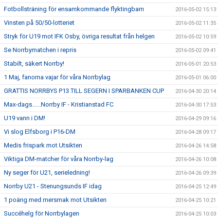
Fotbollsträning för ensamkommande flyktingbarn
2016-05-02 15:13
Vinsten på 50/50-lotteriet
2016-05-02 11:35
Stryk för U19 mot IFK Osby, övriga resultat från helgen
2016-05-02 10:59
Se Norrbymatchen i repris
2016-05-02 09:41
Stabilt, säkert Norrby!
2016-05-01 20:53
1 Maj, fanorna vajar för våra Norrbylag
2016-05-01 06:00
GRATTIS NORRBYS P13 TILL SEGERN I SPARBANKEN CUP
2016-04-30 20:14
Max-dags......Norrby IF - Kristianstad FC
2016-04-30 17:53
U19 vann i DM!
2016-04-29 09:16
Vi slog Elfsborg i P16-DM
2016-04-28 09:17
Medis frispark mot Utsikten
2016-04-26 14:58
Viktiga DM-matcher för våra Norrby-lag
2016-04-26 10:08
Ny seger för U21, serieledning!
2016-04-26 09:39
Norrby U21 - Stenungsunds IF idag
2016-04-25 12:49
1 poäng med mersmak mot Utsikten
2016-04-25 10:21
Succéhelg för Norrbylagen
2016-04-25 10:03