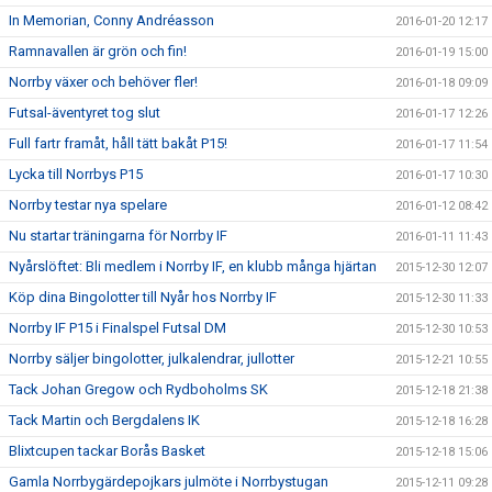
In Memorian, Conny Andréasson
2016-01-20 12:17
Ramnavallen är grön och fin!
2016-01-19 15:00
Norrby växer och behöver fler!
2016-01-18 09:09
Futsal-äventyret tog slut
2016-01-17 12:26
Full fartr framåt, håll tätt bakåt P15!
2016-01-17 11:54
Lycka till Norrbys P15
2016-01-17 10:30
Norrby testar nya spelare
2016-01-12 08:42
Nu startar träningarna för Norrby IF
2016-01-11 11:43
Nyårslöftet: Bli medlem i Norrby IF, en klubb många hjärtan
2015-12-30 12:07
Köp dina Bingolotter till Nyår hos Norrby IF
2015-12-30 11:33
Norrby IF P15 i Finalspel Futsal DM
2015-12-30 10:53
Norrby säljer bingolotter, julkalendrar, jullotter
2015-12-21 10:55
Tack Johan Gregow och Rydboholms SK
2015-12-18 21:38
Tack Martin och Bergdalens IK
2015-12-18 16:28
Blixtcupen tackar Borås Basket
2015-12-18 15:06
Gamla Norrbygärdepojkars julmöte i Norrbystugan
2015-12-11 09:28