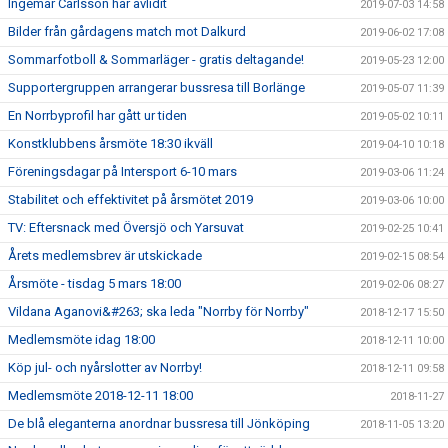
Ingemar Carlsson har avlidit
2019-07-03 14:58
Bilder från gårdagens match mot Dalkurd
2019-06-02 17:08
Sommarfotboll & Sommarläger - gratis deltagande!
2019-05-23 12:00
Supportergruppen arrangerar bussresa till Borlänge
2019-05-07 11:39
En Norrbyprofil har gått ur tiden
2019-05-02 10:11
Konstklubbens årsmöte 18:30 ikväll
2019-04-10 10:18
Föreningsdagar på Intersport 6-10 mars
2019-03-06 11:24
Stabilitet och effektivitet på årsmötet 2019
2019-03-06 10:00
TV: Eftersnack med Översjö och Yarsuvat
2019-02-25 10:41
Årets medlemsbrev är utskickade
2019-02-15 08:54
Årsmöte - tisdag 5 mars 18:00
2019-02-06 08:27
Vildana Aganovi&#263; ska leda "Norrby för Norrby"
2018-12-17 15:50
Medlemsmöte idag 18:00
2018-12-11 10:00
Köp jul- och nyårslotter av Norrby!
2018-12-11 09:58
Medlemsmöte 2018-12-11 18:00
2018-11-27
De blå eleganterna anordnar bussresa till Jönköping
2018-11-05 13:20