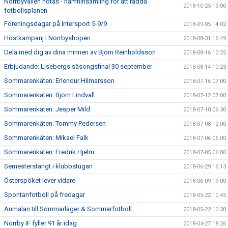
Norrbyvallen hotas - namninsamling för att rädda
2018-10-25 13:00
fotbollsplanen
Föreningsdagar på Intersport 5-9/9
2018-09-05 14:02
Höstkampanj i Norrbyshopen
2018-08-31 16:49
Dela med dig av dina minnen av Björn Reinholdsson
2018-08-16 10:25
Erbjudande: Lisebergs säsongsfinal 30 september
2018-08-14 10:23
Sommarenkäten: Erlendur Hilmarsson
2018-07-16 07:00
Sommarenkäten: Björn Lindvall
2018-07-12 07:00
Sommarenkäten: Jesper Mild
2018-07-10 06:30
Sommarenkäten: Tommy Pedersen
2018-07-08 12:00
Sommarenkäten: Mikael Falk
2018-07-06 06:00
Sommarenkäten: Fredrik Hjelm
2018-07-05 06:00
Semesterstängt i klubbstugan
2018-06-29 16:13
Österspöket lever vidare
2018-06-09 19:00
Spontanfotboll på fredagar
2018-05-22 10:45
Anmälan till Sommarläger & Sommarfotboll
2018-05-22 10:30
Norrby IF fyller 91 år idag
2018-04-27 18:26