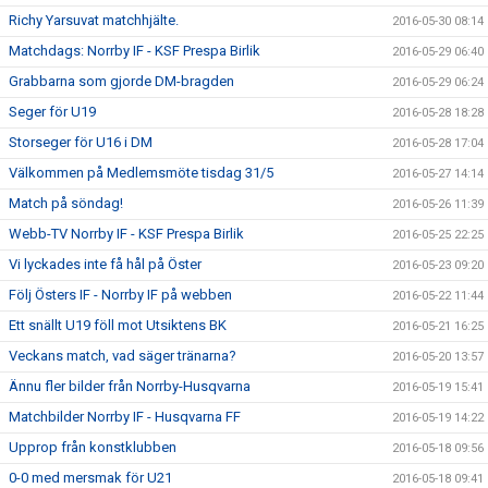
Richy Yarsuvat matchhjälte.
2016-05-30 08:14
Matchdags: Norrby IF - KSF Prespa Birlik
2016-05-29 06:40
Grabbarna som gjorde DM-bragden
2016-05-29 06:24
Seger för U19
2016-05-28 18:28
Storseger för U16 i DM
2016-05-28 17:04
Välkommen på Medlemsmöte tisdag 31/5
2016-05-27 14:14
Match på söndag!
2016-05-26 11:39
Webb-TV Norrby IF - KSF Prespa Birlik
2016-05-25 22:25
Vi lyckades inte få hål på Öster
2016-05-23 09:20
Följ Östers IF - Norrby IF på webben
2016-05-22 11:44
Ett snällt U19 föll mot Utsiktens BK
2016-05-21 16:25
Veckans match, vad säger tränarna?
2016-05-20 13:57
Ännu fler bilder från Norrby-Husqvarna
2016-05-19 15:41
Matchbilder Norrby IF - Husqvarna FF
2016-05-19 14:22
Upprop från konstklubben
2016-05-18 09:56
0-0 med mersmak för U21
2016-05-18 09:41