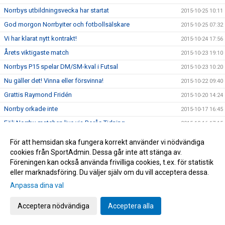
Norrbys utbildningsvecka har startat
2015-10-25 10:11
God morgon Norrbyiter och fotbollsälskare
2015-10-25 07:32
Vi har klarat nytt kontrakt!
2015-10-24 17:56
Årets viktigaste match
2015-10-23 19:10
Norrbys P15 spelar DM/SM-kval i Futsal
2015-10-23 10:20
Nu gäller det! Vinna eller försvinna!
2015-10-22 09:40
Grattis Raymond Fridén
2015-10-20 14:24
Norrby orkade inte
2015-10-17 16:45
Följ Norrby-matchen live via Borås Tidning
2015-10-16 17:15
NORRBYGALAN DEN 28 NOVEMBER
2015-10-16 13:20
För att hemsidan ska fungera korrekt använder vi nödvändiga
Zumban startar 18.30 idag
2015-10-14 13:53
cookies från SportAdmin. Dessa går inte att stänga av.
Föreningen kan också använda frivilliga cookies, t.ex. för statistik
BLIXTCUPEN 2015
2015-10-14 10:57
eller marknadsföring. Du väljer själv om du vill acceptera dessa.
Supporterbuss till Oskarshamn
2015-10-12 10:32
Anpassa dina val
Träningar under utbildningsveckan
2015-10-11 23:02
Acceptera nödvändiga
Acceptera alla
Ny rysar-match
2015-10-08 11:48
Öppen träning
2015-10-07 22:58