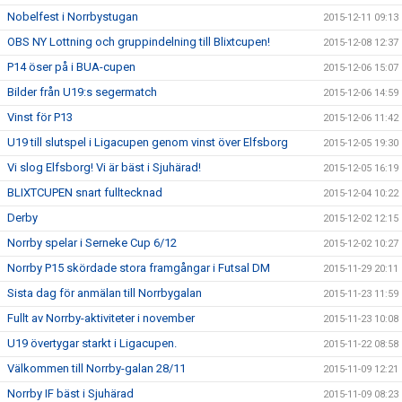
Nobelfest i Norrbystugan
2015-12-11 09:13
OBS NY Lottning och gruppindelning till Blixtcupen!
2015-12-08 12:37
P14 öser på i BUA-cupen
2015-12-06 15:07
Bilder från U19:s segermatch
2015-12-06 14:59
Vinst för P13
2015-12-06 11:42
U19 till slutspel i Ligacupen genom vinst över Elfsborg
2015-12-05 19:30
Vi slog Elfsborg! Vi är bäst i Sjuhärad!
2015-12-05 16:19
BLIXTCUPEN snart fulltecknad
2015-12-04 10:22
Derby
2015-12-02 12:15
Norrby spelar i Serneke Cup 6/12
2015-12-02 10:27
Norrby P15 skördade stora framgångar i Futsal DM
2015-11-29 20:11
Sista dag för anmälan till Norrbygalan
2015-11-23 11:59
Fullt av Norrby-aktiviteter i november
2015-11-23 10:08
U19 övertygar starkt i Ligacupen.
2015-11-22 08:58
Välkommen till Norrby-galan 28/11
2015-11-09 12:21
Norrby IF bäst i Sjuhärad
2015-11-09 08:23