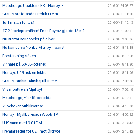
Matchdags Utsiktens BK - Norrby IF
2016-04-24 08:27
Grattis ordförande Fredrik Hjelm
2016-04-21 11:00
Tuff match för U21
2016-04-21 10:13
17-2 i seriepremiären! Enes Poyraz gjorde 12 mål!
2016-04-21 09:31
Nu startar seriespelet på allvar
2016-04-19 09:36
Nu kan du se Norrby-Mjällby i repris!
2016-04-18 16:48
Förstärkning sökes......
2016-04-18 15:58
Vinnare på 50/50-lotteriet
2016-04-18 11:20
Norrbys U19 fick en lektion
2016-04-18 11:06
Grattis Ibrahim Alushaj till frieriet
2016-04-17 08:36
Vi var bättre än Mjällby!
2016-04-17 08:18
Matchdags, vi är förberedda
2016-04-15 19:31
Vi behöver publikvärdar
2016-04-14 10:30
Norrby - Mjällby visas i Webb-TV
2016-04-14 09:52
U19 vann med 9-0 i DM
2016-04-13 14:43
Premiärseger för U21 mot Örgryte
2016-04-12 10:42