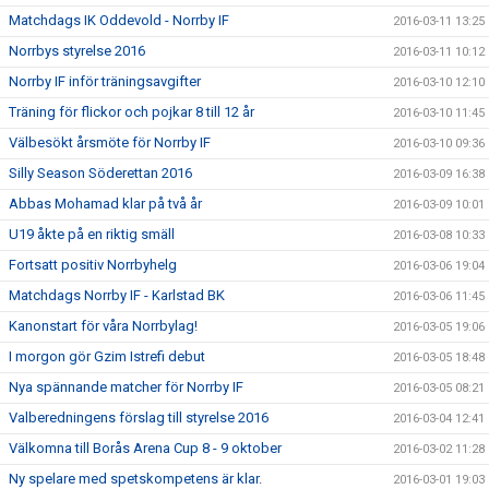
Matchdags IK Oddevold - Norrby IF
2016-03-11 13:25
Norrbys styrelse 2016
2016-03-11 10:12
Norrby IF inför träningsavgifter
2016-03-10 12:10
Träning för flickor och pojkar 8 till 12 år
2016-03-10 11:45
Välbesökt årsmöte för Norrby IF
2016-03-10 09:36
Silly Season Söderettan 2016
2016-03-09 16:38
Abbas Mohamad klar på två år
2016-03-09 10:01
U19 åkte på en riktig smäll
2016-03-08 10:33
Fortsatt positiv Norrbyhelg
2016-03-06 19:04
Matchdags Norrby IF - Karlstad BK
2016-03-06 11:45
Kanonstart för våra Norrbylag!
2016-03-05 19:06
I morgon gör Gzim Istrefi debut
2016-03-05 18:48
Nya spännande matcher för Norrby IF
2016-03-05 08:21
Valberedningens förslag till styrelse 2016
2016-03-04 12:41
Välkomna till Borås Arena Cup 8 - 9 oktober
2016-03-02 11:28
Ny spelare med spetskompetens är klar.
2016-03-01 19:03