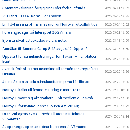
2022-06-22 10:22
Sommaravslutning för tjejerna i vårt fotbollsfritids
2022-06-21 12:52
Vila i frid, Lasse "Röret" Johansson
2022-05-22 18:25
Emil Jylhänlahti blir ny ansvarig för Norrbys fotbollsfritids
2022-03-24 17:52
Föreningsdagar på Intersport 20-27 mars
2022-03-21 16:00
Björn Lindvall avtackades vid årsmötet
2022-03-16 10:09
Anmälan till Summer Camp 8-12 augusti är öppen!*
2022-03-15 18:30
Uppstart för stimulansträningar för flickor - vi har platser
2022-02-28 15:56
kvar!
Svensk fotboll startar insamling till förmån för krigsoffer i
2022-02-25 15:26
Ukraina
Joline Salo ska leda stimulansträningarna för flickor
2022-02-22 15:06
Norrby IF kallar till årsmöte, tisdag 8 mars 18:00
2022-02-03 08:00
Norrby IF växer sig allt starkare – bli medlem du också!
2022-02-02 16:00
Norrby IF för Kvinno- och tjejjouren &#128153;
2021-12-23 18:22
Dijan Vukojevi&#263; utsedd till årets mittfältare i
2021-12-06 19:14
Superettan
Supportergruppen anordnar bussresa till Värnamo
2021-11-22 18:00