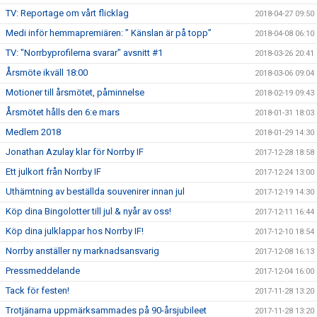
TV: Reportage om vårt flicklag
2018-04-27 09:50
Medi inför hemmapremiären: ” Känslan är på topp”
2018-04-08 06:10
TV: "Norrbyprofilerna svarar" avsnitt #1
2018-03-26 20:41
Årsmöte ikväll 18:00
2018-03-06 09:04
Motioner till årsmötet, påminnelse
2018-02-19 09:43
Årsmötet hålls den 6:e mars
2018-01-31 18:03
Medlem 2018
2018-01-29 14:30
Jonathan Azulay klar för Norrby IF
2017-12-28 18:58
Ett julkort från Norrby IF
2017-12-24 13:00
Uthämtning av beställda souvenirer innan jul
2017-12-19 14:30
Köp dina Bingolotter till jul & nyår av oss!
2017-12-11 16:44
Köp dina julklappar hos Norrby IF!
2017-12-10 18:54
Norrby anställer ny marknadsansvarig
2017-12-08 16:13
Pressmeddelande
2017-12-04 16:00
Tack för festen!
2017-11-28 13:20
Trotjänarna uppmärksammades på 90-årsjubileet
2017-11-28 13:20