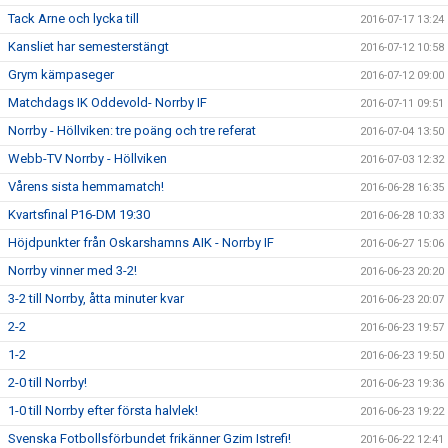
Tack Arne och lycka till
2016-07-17 13:24
Kansliet har semesterstängt
2016-07-12 10:58
Grym kämpaseger
2016-07-12 09:00
Matchdags IK Oddevold- Norrby IF
2016-07-11 09:51
Norrby - Höllviken: tre poäng och tre referat
2016-07-04 13:50
Webb-TV Norrby - Höllviken
2016-07-03 12:32
Vårens sista hemmamatch!
2016-06-28 16:35
Kvartsfinal P16-DM 19:30
2016-06-28 10:33
Höjdpunkter från Oskarshamns AIK - Norrby IF
2016-06-27 15:06
Norrby vinner med 3-2!
2016-06-23 20:20
3-2 till Norrby, åtta minuter kvar
2016-06-23 20:07
2-2
2016-06-23 19:57
1-2
2016-06-23 19:50
2-0 till Norrby!
2016-06-23 19:36
1-0 till Norrby efter första halvlek!
2016-06-23 19:22
Svenska Fotbollsförbundet frikänner Gzim Istrefi!
2016-06-22 12:41