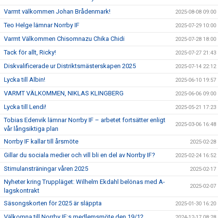
Varmt välkommen Johan Brådenmark!
2025-08-08 09:00
Teo Helge lämnar Norrby IF
2025-07-29 10:00
Varmt Välkommen Chisomnazu Chika Chidi
2025-07-28 18:00
Tack för allt, Ricky!
2025-07-27 21:43
Diskvalificerade ur Distriktsmästerskapen 2025
2025-07-14 22:12
Lycka till Albin!
2025-06-10 19:57
VARMT VÄLKOMMEN, NIKLAS KLINGBERG
2025-06-06 09:00
Lycka till Lendi!
2025-05-21 17:23
Tobias Edenvik lämnar Norrby IF – arbetet fortsätter enligt
2025-03-06 16:48
vår långsiktiga plan
Norrby IF kallar till årsmöte
2025-02-28
Gillar du sociala medier och vill bli en del av Norrby IF?
2025-02-24 16:52
Stimulansträningar våren 2025
2025-02-17
Nyheter kring Truppläget: Wilhelm Ekdahl belönas med A-
2025-02-07
lagskontrakt
Säsongskorten för 2025 är släppta
2025-01-30 16:20
Välkomna till Norrby IF:s medlemsmöte den 19/12
2024-12-17 08:28