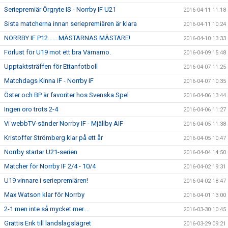
Seriepremiär Örgryte IS - Norrby IF U21
2016-04-11 11:18
Sista matcherna innan seriepremiären är klara
2016-04-11 10:24
NORRBY IF P12.......MÄSTARNAS MÄSTARE!
2016-04-10 13:33
Förlust för U19 mot ett bra Värnamo.
2016-04-09 15:48
Upptaktsträffen för Ettanfotboll
2016-04-07 11:25
Matchdags Kinna IF - Norrby IF
2016-04-07 10:35
Öster och BP är favoriter hos Svenska Spel
2016-04-06 13:44
Ingen oro trots 2-4
2016-04-06 11:27
Vi webbTV-sänder Norrby IF - Mjällby AIF
2016-04-05 11:38
Kristoffer Strömberg klar på ett år
2016-04-05 10:47
Norrby startar U21-serien
2016-04-04 14:50
Matcher för Norrby IF 2/4 - 10/4
2016-04-02 19:31
U19 vinnare i seriepremiären!
2016-04-02 18:47
Max Watson klar för Norrby
2016-04-01 13:00
2-1 men inte så mycket mer....
2016-03-30 10:45
Grattis Erik till landslagslägret
2016-03-29 09:21