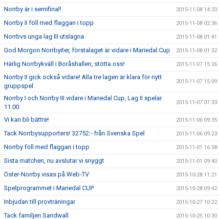
Norrby är i semifinal!
2015-11-08 14:33
Norrby II föll med flaggan i topp
2015-11-08 02:36
Norrbvs unga lag III utslagna
2015-11-08 01:41
God Morgon Norrbyiter, förstalaget är vidare i Mariedal Cup
2015-11-08 01:32
Härlig Norrbykväll i Boråshallen, stötta oss!
2015-11-07 15:26
Norrby II gick också vidare! Alla tre lagen är klara för nytt
2015-11-07 15:09
gruppspel.
Norrby I och Norrby III vidare i Mariedal Cup, Lag II spelar
2015-11-07 07:33
11.00
Vi kan bli bättre!
2015-11-06 09:35
Tack Norrbysupporters! 32752:- från Svenska Spel
2015-11-06 09:23
Norrby föll med flaggan i topp
2015-11-01 16:58
Sista matchen, nu avslutar vi snyggt
2015-11-01 09:40
Öster-Norrby visas på Web-TV
2015-10-28 11:21
Spelprogrammet i Mariedal CUP
2015-10-28 09:42
Inbjudan till provträningar
2015-10-27 10:22
Tack familjen Sandwall
2015-10-25 10:30