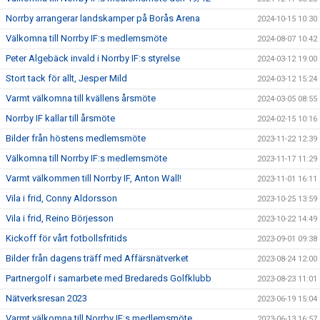
Norrby arrangerar landskamper på Borås Arena
2024-10-15 10:30
Välkomna till Norrby IF:s medlemsmöte
2024-08-07 10:42
Peter Algebäck invald i Norrby IF:s styrelse
2024-03-12 19:00
Stort tack för allt, Jesper Mild
2024-03-12 15:24
Varmt välkomna till kvällens årsmöte
2024-03-05 08:55
Norrby IF kallar till årsmöte
2024-02-15 10:16
Bilder från höstens medlemsmöte
2023-11-22 12:39
Välkomna till Norrby IF:s medlemsmöte
2023-11-17 11:29
Varmt välkommen till Norrby IF, Anton Wall!
2023-11-01 16:11
Vila i frid, Conny Aldorsson
2023-10-25 13:59
Vila i frid, Reino Börjesson
2023-10-22 14:49
Kickoff för vårt fotbollsfritids
2023-09-01 09:38
Bilder från dagens träff med Affärsnätverket
2023-08-24 12:00
Partnergolf i samarbete med Bredareds Golfklubb
2023-08-23 11:01
Nätverksresan 2023
2023-06-19 15:04
Varmt välkomna till Norrby IF:s medlemsmöte
2023-06-13 16:57