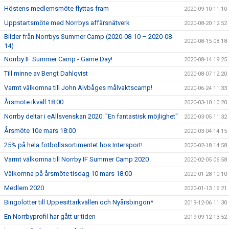
Höstens medlemsmöte flyttas fram
2020-09-10 11:10
Uppstartsmöte med Norrbys affärsnätverk
2020-08-20 12:52
Bilder från Norrbys Summer Camp (2020-08-10 – 2020-08-
2020-08-15 08:18
14)
Norrby IF Summer Camp - Game Day!
2020-08-14 19:25
Till minne av Bengt Dahlqvist
2020-08-07 12:20
Varmt välkomna till John Alvbåges målvaktscamp!
2020-06-24 11:33
Årsmöte ikväll 18:00
2020-03-10 10:20
Norrby deltar i eAllsvenskan 2020: "En fantastisk möjlighet"
2020-03-05 11:32
Årsmöte 10e mars 18:00
2020-03-04 14:15
25% på hela fotbollssortimentet hos Intersport!
2020-02-18 14:58
Varmt välkomna till Norrby IF Summer Camp 2020
2020-02-05 06:58
Välkomna på årsmöte tisdag 10 mars 18:00
2020-01-28 10:10
Medlem 2020
2020-01-13 16:21
Bingolotter till Uppesittarkvällen och Nyårsbingon*
2019-12-06 11:30
En Norrbyprofil har gått ur tiden
2019-09-12 13:52