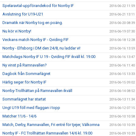
Spelaravtal-uppförandekod för Norrby IF
2016-06-22 11:59
Avslutning för U19-U21
2016-06-21 13:11
Dramatik när Norrby tog en poäng.
2016-06-20 08:39
Nu kör vi Norrby!
2016-06-19 07:30
Veckans match Norrby IF - Qviding FIF
2016-06-18 12:28
Norrby - Elfsborg i DM den 24/8, nu laddar vi!
2016-06-16 13:59
Matchdags Norrby IF U 19 - Qviding FIF ikväll kl. 19.00
2016-06-16 13:47
Ny vinst på Ramnavallen?
2016-06-16 11:40
Dagbok från Sommarlägret
2016-06-15 13:33
Härlig seger för Norrby IF
2016-06-15 09:02
Norrby-Trollhättan på Ramnavallen ikväll
2016-06-14 08:52
Sommarlägret har startat
2016-06-13 11:34
Ungt U19 föll med flaggan i topp
2016-06-12 07:15
Matcher 11/6 - 14/6
2016-06-10 10:58
Match, Derby, Ramnavallen, Fri entré för tjejer, Välkomna
2016-06-10 10:39
Norrby IF - FC Trollhättan Ramnavallen 14/6 kl. 19.00
2016-06-09 10:39