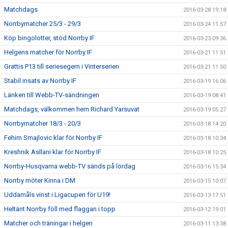
Matchdags
2016-03-28 19:18
Norrbymatcher 25/3 - 29/3
2016-03-24 11:57
Köp bingolotter, stöd Norrby IF
2016-03-23 09:36
Helgens matcher för Norrby IF
2016-03-21 11:51
Grattis P13 till seriesegern i Vinterserien
2016-03-21 11:50
Stabil insats av Norrby IF
2016-03-19 16:06
Länken till Webb-TV-sändningen
2016-03-19 08:41
Matchdags, välkommen hem Richard Yarsuvat
2016-03-19 05:27
Norrbymatcher 18/3 - 20/3
2016-03-18 14:20
Fehim Smajlovic klar för Norrby IF
2016-03-18 10:34
Kreshnik Asllani klar för Norrby IF
2016-03-18 10:25
Norrby-Husqvarna webb-TV sänds på lördag
2016-03-16 15:34
Norrby möter Kinna i DM
2016-03-15 10:07
Uddamåls vinst i Ligacupen för U19!
2016-03-13 17:51
Heltänt Norrby föll med flaggan i topp
2016-03-12 19:01
Matcher och träningar i helgen
2016-03-11 13:38