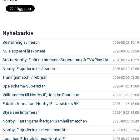
Nyhetsarkiv
Beställning av merch
2026-05-28 10:19
Nu släpper vi årskorten!
2026-03-02 09:38
Stötta Norrby IF när du streamar Superettan på TV4 Play i år
2026-02-12 13:29
Norrby IF bjuder in till årsmöte
2026-02-10 12:50
Träningsmatch 7 februari
2026-02-05 08:25
Spelschema Superettan
2026-01-23 11:08
Välkommen till Norrby IF, Joakim Foureaux
2025-11-25 09:00
Publikinformation: Norrby IF - Utsiktens BK
2025-11-18 15:08
Styrelsen Informerar
2025-10-23 12:00
Norrby IF arrangerar återigen Samhällsmatchen
2025-09-23 08:43
Norrby IF bjuder in till medlemsmöte
2025-09-10 09:54
Jonathan Edenvik lämnar Norrby IF!
2025-08-27 18:00