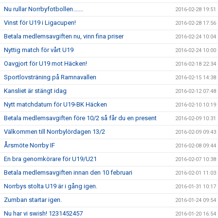
Nu rullar Norrbyfotbollen.......
2016-02-28 19:51
Vinst för U19 i Ligacupen!
2016-02-28 17:56
Betala medlemsavgiften nu, vinn fina priser
2016-02-24 10:04
Nyttig match för vårt U19
2016-02-24 10:00
Oavgjort för U19 mot Häcken!
2016-02-18 22:34
Sportlovsträning på Ramnavallen
2016-02-15 14:38
Kansliet är stängt idag
2016-02-12 07:48
Nytt matchdatum för U19-BK Häcken
2016-02-10 10:19
Betala medlemsavgiften före 10/2 så får du en present
2016-02-09 10:31
Välkommen till Norrbylördagen 13/2
2016-02-09 09:43
Årsmöte Norrby IF
2016-02-08 09:44
En bra genomkörare för U19/U21
2016-02-07 10:38
Betala medlemsavgiften innan den 10 februari
2016-02-01 11:03
Norrbys stolta U19 är i gång igen.
2016-01-31 10:17
Zumban startar igen.
2016-01-24 09:54
Nu har vi swish! 1231452457
2016-01-20 16:54