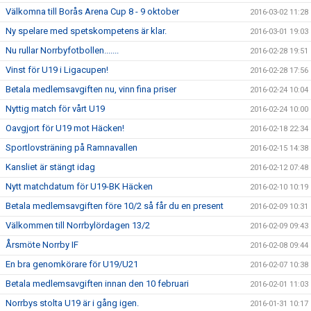
Välkomna till Borås Arena Cup 8 - 9 oktober
2016-03-02 11:28
Ny spelare med spetskompetens är klar.
2016-03-01 19:03
Nu rullar Norrbyfotbollen.......
2016-02-28 19:51
Vinst för U19 i Ligacupen!
2016-02-28 17:56
Betala medlemsavgiften nu, vinn fina priser
2016-02-24 10:04
Nyttig match för vårt U19
2016-02-24 10:00
Oavgjort för U19 mot Häcken!
2016-02-18 22:34
Sportlovsträning på Ramnavallen
2016-02-15 14:38
Kansliet är stängt idag
2016-02-12 07:48
Nytt matchdatum för U19-BK Häcken
2016-02-10 10:19
Betala medlemsavgiften före 10/2 så får du en present
2016-02-09 10:31
Välkommen till Norrbylördagen 13/2
2016-02-09 09:43
Årsmöte Norrby IF
2016-02-08 09:44
En bra genomkörare för U19/U21
2016-02-07 10:38
Betala medlemsavgiften innan den 10 februari
2016-02-01 11:03
Norrbys stolta U19 är i gång igen.
2016-01-31 10:17