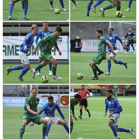
MATCHER
NÄRA NORRBY
VÄRDEGRUND