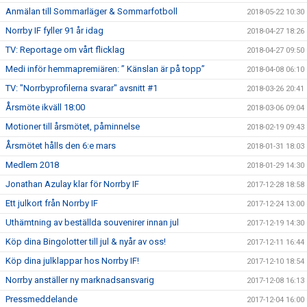
Anmälan till Sommarläger & Sommarfotboll
2018-05-22 10:30
Norrby IF fyller 91 år idag
2018-04-27 18:26
TV: Reportage om vårt flicklag
2018-04-27 09:50
Medi inför hemmapremiären: ” Känslan är på topp”
2018-04-08 06:10
TV: "Norrbyprofilerna svarar" avsnitt #1
2018-03-26 20:41
Årsmöte ikväll 18:00
2018-03-06 09:04
Motioner till årsmötet, påminnelse
2018-02-19 09:43
Årsmötet hålls den 6:e mars
2018-01-31 18:03
Medlem 2018
2018-01-29 14:30
Jonathan Azulay klar för Norrby IF
2017-12-28 18:58
Ett julkort från Norrby IF
2017-12-24 13:00
Uthämtning av beställda souvenirer innan jul
2017-12-19 14:30
Köp dina Bingolotter till jul & nyår av oss!
2017-12-11 16:44
Köp dina julklappar hos Norrby IF!
2017-12-10 18:54
Norrby anställer ny marknadsansvarig
2017-12-08 16:13
Pressmeddelande
2017-12-04 16:00