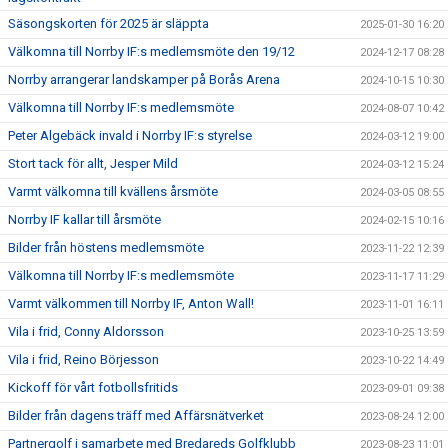
Säsongskorten för 2025 är släppta
2025-01-30 16:20
Välkomna till Norrby IF:s medlemsmöte den 19/12
2024-12-17 08:28
Norrby arrangerar landskamper på Borås Arena
2024-10-15 10:30
Välkomna till Norrby IF:s medlemsmöte
2024-08-07 10:42
Peter Algebäck invald i Norrby IF:s styrelse
2024-03-12 19:00
Stort tack för allt, Jesper Mild
2024-03-12 15:24
Varmt välkomna till kvällens årsmöte
2024-03-05 08:55
Norrby IF kallar till årsmöte
2024-02-15 10:16
Bilder från höstens medlemsmöte
2023-11-22 12:39
Välkomna till Norrby IF:s medlemsmöte
2023-11-17 11:29
Varmt välkommen till Norrby IF, Anton Wall!
2023-11-01 16:11
Vila i frid, Conny Aldorsson
2023-10-25 13:59
Vila i frid, Reino Börjesson
2023-10-22 14:49
Kickoff för vårt fotbollsfritids
2023-09-01 09:38
Bilder från dagens träff med Affärsnätverket
2023-08-24 12:00
Partnergolf i samarbete med Bredareds Golfklubb
2023-08-23 11:01