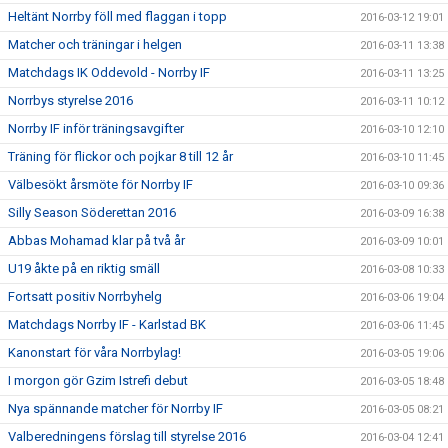
Heltänt Norrby föll med flaggan i topp
2016-03-12 19:01
Matcher och träningar i helgen
2016-03-11 13:38
Matchdags IK Oddevold - Norrby IF
2016-03-11 13:25
Norrbys styrelse 2016
2016-03-11 10:12
Norrby IF inför träningsavgifter
2016-03-10 12:10
Träning för flickor och pojkar 8 till 12 år
2016-03-10 11:45
Välbesökt årsmöte för Norrby IF
2016-03-10 09:36
Silly Season Söderettan 2016
2016-03-09 16:38
Abbas Mohamad klar på två år
2016-03-09 10:01
U19 åkte på en riktig smäll
2016-03-08 10:33
Fortsatt positiv Norrbyhelg
2016-03-06 19:04
Matchdags Norrby IF - Karlstad BK
2016-03-06 11:45
Kanonstart för våra Norrbylag!
2016-03-05 19:06
I morgon gör Gzim Istrefi debut
2016-03-05 18:48
Nya spännande matcher för Norrby IF
2016-03-05 08:21
Valberedningens förslag till styrelse 2016
2016-03-04 12:41