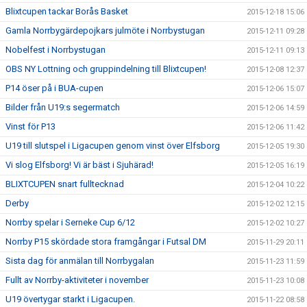
Blixtcupen tackar Borås Basket
2015-12-18 15:06
Gamla Norrbygärdepojkars julmöte i Norrbystugan
2015-12-11 09:28
Nobelfest i Norrbystugan
2015-12-11 09:13
OBS NY Lottning och gruppindelning till Blixtcupen!
2015-12-08 12:37
P14 öser på i BUA-cupen
2015-12-06 15:07
Bilder från U19:s segermatch
2015-12-06 14:59
Vinst för P13
2015-12-06 11:42
U19 till slutspel i Ligacupen genom vinst över Elfsborg
2015-12-05 19:30
Vi slog Elfsborg! Vi är bäst i Sjuhärad!
2015-12-05 16:19
BLIXTCUPEN snart fulltecknad
2015-12-04 10:22
Derby
2015-12-02 12:15
Norrby spelar i Serneke Cup 6/12
2015-12-02 10:27
Norrby P15 skördade stora framgångar i Futsal DM
2015-11-29 20:11
Sista dag för anmälan till Norrbygalan
2015-11-23 11:59
Fullt av Norrby-aktiviteter i november
2015-11-23 10:08
U19 övertygar starkt i Ligacupen.
2015-11-22 08:58