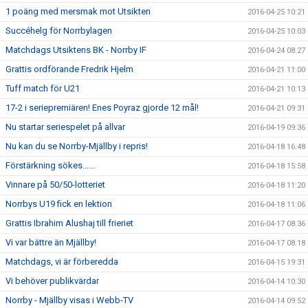
1 poäng med mersmak mot Utsikten
2016-04-25 10:21
Succéhelg för Norrbylagen
2016-04-25 10:03
Matchdags Utsiktens BK - Norrby IF
2016-04-24 08:27
Grattis ordförande Fredrik Hjelm
2016-04-21 11:00
Tuff match för U21
2016-04-21 10:13
17-2 i seriepremiären! Enes Poyraz gjorde 12 mål!
2016-04-21 09:31
Nu startar seriespelet på allvar
2016-04-19 09:36
Nu kan du se Norrby-Mjällby i repris!
2016-04-18 16:48
Förstärkning sökes......
2016-04-18 15:58
Vinnare på 50/50-lotteriet
2016-04-18 11:20
Norrbys U19 fick en lektion
2016-04-18 11:06
Grattis Ibrahim Alushaj till frieriet
2016-04-17 08:36
Vi var bättre än Mjällby!
2016-04-17 08:18
Matchdags, vi är förberedda
2016-04-15 19:31
Vi behöver publikvärdar
2016-04-14 10:30
Norrby - Mjällby visas i Webb-TV
2016-04-14 09:52