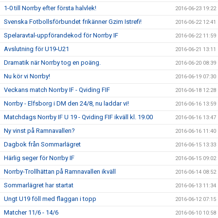
1-0 till Norrby efter första halvlek!
2016-06-23 19:22
Svenska Fotbollsförbundet frikänner Gzim Istrefi!
2016-06-22 12:41
Spelaravtal-uppförandekod för Norrby IF
2016-06-22 11:59
Avslutning för U19-U21
2016-06-21 13:11
Dramatik när Norrby tog en poäng.
2016-06-20 08:39
Nu kör vi Norrby!
2016-06-19 07:30
Veckans match Norrby IF - Qviding FIF
2016-06-18 12:28
Norrby - Elfsborg i DM den 24/8, nu laddar vi!
2016-06-16 13:59
Matchdags Norrby IF U 19 - Qviding FIF ikväll kl. 19.00
2016-06-16 13:47
Ny vinst på Ramnavallen?
2016-06-16 11:40
Dagbok från Sommarlägret
2016-06-15 13:33
Härlig seger för Norrby IF
2016-06-15 09:02
Norrby-Trollhättan på Ramnavallen ikväll
2016-06-14 08:52
Sommarlägret har startat
2016-06-13 11:34
Ungt U19 föll med flaggan i topp
2016-06-12 07:15
Matcher 11/6 - 14/6
2016-06-10 10:58