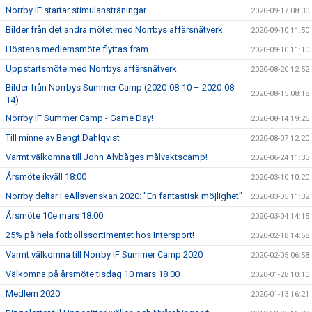
Norrby IF startar stimulansträningar
2020-09-17 08:30
Bilder från det andra mötet med Norrbys affärsnätverk
2020-09-10 11:50
Höstens medlemsmöte flyttas fram
2020-09-10 11:10
Uppstartsmöte med Norrbys affärsnätverk
2020-08-20 12:52
Bilder från Norrbys Summer Camp (2020-08-10 – 2020-08-
2020-08-15 08:18
14)
Norrby IF Summer Camp - Game Day!
2020-08-14 19:25
Till minne av Bengt Dahlqvist
2020-08-07 12:20
Varmt välkomna till John Alvbåges målvaktscamp!
2020-06-24 11:33
Årsmöte ikväll 18:00
2020-03-10 10:20
Norrby deltar i eAllsvenskan 2020: "En fantastisk möjlighet"
2020-03-05 11:32
Årsmöte 10e mars 18:00
2020-03-04 14:15
25% på hela fotbollssortimentet hos Intersport!
2020-02-18 14:58
Varmt välkomna till Norrby IF Summer Camp 2020
2020-02-05 06:58
Välkomna på årsmöte tisdag 10 mars 18:00
2020-01-28 10:10
Medlem 2020
2020-01-13 16:21