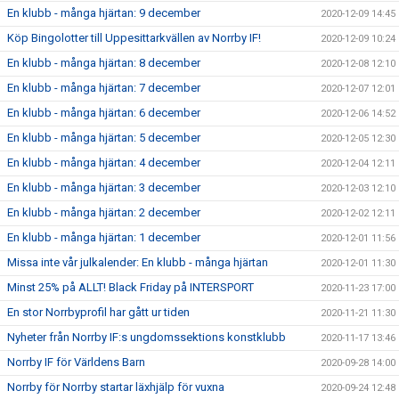
En klubb - många hjärtan: 9 december
2020-12-09 14:45
Köp Bingolotter till Uppesittarkvällen av Norrby IF!
2020-12-09 10:24
En klubb - många hjärtan: 8 december
2020-12-08 12:10
En klubb - många hjärtan: 7 december
2020-12-07 12:01
En klubb - många hjärtan: 6 december
2020-12-06 14:52
En klubb - många hjärtan: 5 december
2020-12-05 12:30
En klubb - många hjärtan: 4 december
2020-12-04 12:11
En klubb - många hjärtan: 3 december
2020-12-03 12:10
En klubb - många hjärtan: 2 december
2020-12-02 12:11
En klubb - många hjärtan: 1 december
2020-12-01 11:56
Missa inte vår julkalender: En klubb - många hjärtan
2020-12-01 11:30
Minst 25% på ALLT! Black Friday på INTERSPORT
2020-11-23 17:00
En stor Norrbyprofil har gått ur tiden
2020-11-21 11:30
Nyheter från Norrby IF:s ungdomssektions konstklubb
2020-11-17 13:46
Norrby IF för Världens Barn
2020-09-28 14:00
Norrby för Norrby startar läxhjälp för vuxna
2020-09-24 12:48