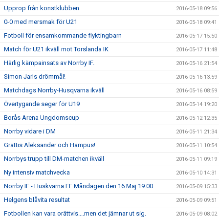
Upprop från konstklubben
2016-05-18 09:56
0-0 med mersmak för U21
2016-05-18 09:41
Fotboll för ensamkommande flyktingbarn
2016-05-17 15:50
Match för U21 ikväll mot Torslanda IK
2016-05-17 11:48
Härlig kämpainsats av Norrby IF.
2016-05-16 21:54
Simon Jarls drömmål!
2016-05-16 13:59
Matchdags Norrby-Husqvarna ikväll
2016-05-16 08:59
Övertygande seger för U19
2016-05-14 19:20
Borås Arena Ungdomscup
2016-05-12 12:35
Norrby vidare i DM
2016-05-11 21:34
Grattis Aleksander och Hampus!
2016-05-11 10:54
Norrbys trupp till DM-matchen ikväll
2016-05-11 09:19
Ny intensiv matchvecka
2016-05-10 14:31
Norrby IF - Huskvarna FF Måndagen den 16 Maj 19.00
2016-05-09 15:33
Helgens blåvita resultat
2016-05-09 09:51
Fotbollen kan vara orättvis....men det jämnar ut sig.
2016-05-09 08:02