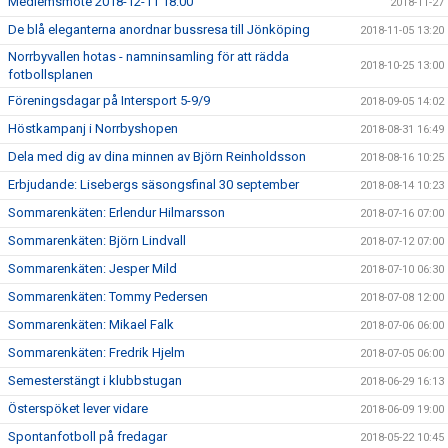
Medlemsmöte 2018-12-11 18:00
2018-11-27
De blå eleganterna anordnar bussresa till Jönköping
2018-11-05 13:20
Norrbyvallen hotas - namninsamling för att rädda
2018-10-25 13:00
fotbollsplanen
Föreningsdagar på Intersport 5-9/9
2018-09-05 14:02
Höstkampanj i Norrbyshopen
2018-08-31 16:49
Dela med dig av dina minnen av Björn Reinholdsson
2018-08-16 10:25
Erbjudande: Lisebergs säsongsfinal 30 september
2018-08-14 10:23
Sommarenkäten: Erlendur Hilmarsson
2018-07-16 07:00
Sommarenkäten: Björn Lindvall
2018-07-12 07:00
Sommarenkäten: Jesper Mild
2018-07-10 06:30
Sommarenkäten: Tommy Pedersen
2018-07-08 12:00
Sommarenkäten: Mikael Falk
2018-07-06 06:00
Sommarenkäten: Fredrik Hjelm
2018-07-05 06:00
Semesterstängt i klubbstugan
2018-06-29 16:13
Österspöket lever vidare
2018-06-09 19:00
Spontanfotboll på fredagar
2018-05-22 10:45