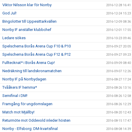
Viktor Nilsson klar för Norrby
2016-12-28 16:41
God Jul!
2016-12-24 15:23
Bingolotter till Uppesittarkvällen
2016-12-09 08:36
Norrby IF anställer klubbchef
2016-12-01 17:55
Ledare sökes
2016-10-23 09:46
Spelschema Borås Arena Cup F10 & P10
2016-09-27 20:05
Spelschema Borås Arena Cup F12 & P12
2016-09-27 09:23
Fulltecknat* i Borås Arena Cup!
2016-09-09 08:40
Nedräkning till landskronamatchen
2016-09-07 12:26
Norrby IF på Norrbydagen
2016-08-27 17:24
Tvååkers IF hemma*
2016-08-26 13:16
Semifinal i DM!
2016-08-26 12:58
Framgång för ungdomslagen
2016-08-26 12:29
Match mot Mjällby!
2016-08-20 12:43
Returmöte mot Oddevold inleder hösten
2016-08-15 17:47
Norrby - Elfsborg: DM-kvartsfinal
2016-08-08 14:39