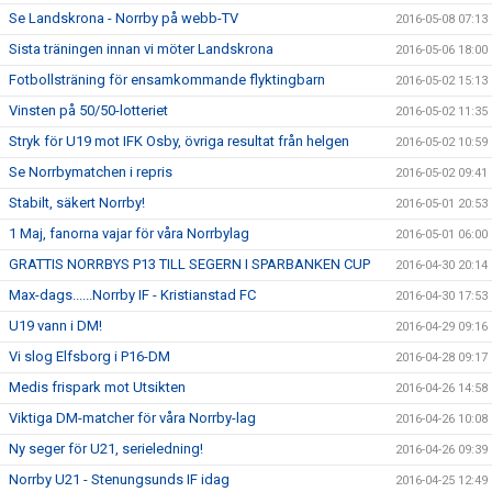
Se Landskrona - Norrby på webb-TV
2016-05-08 07:13
Sista träningen innan vi möter Landskrona
2016-05-06 18:00
Fotbollsträning för ensamkommande flyktingbarn
2016-05-02 15:13
Vinsten på 50/50-lotteriet
2016-05-02 11:35
Stryk för U19 mot IFK Osby, övriga resultat från helgen
2016-05-02 10:59
Se Norrbymatchen i repris
2016-05-02 09:41
Stabilt, säkert Norrby!
2016-05-01 20:53
1 Maj, fanorna vajar för våra Norrbylag
2016-05-01 06:00
GRATTIS NORRBYS P13 TILL SEGERN I SPARBANKEN CUP
2016-04-30 20:14
Max-dags......Norrby IF - Kristianstad FC
2016-04-30 17:53
U19 vann i DM!
2016-04-29 09:16
Vi slog Elfsborg i P16-DM
2016-04-28 09:17
Medis frispark mot Utsikten
2016-04-26 14:58
Viktiga DM-matcher för våra Norrby-lag
2016-04-26 10:08
Ny seger för U21, serieledning!
2016-04-26 09:39
Norrby U21 - Stenungsunds IF idag
2016-04-25 12:49