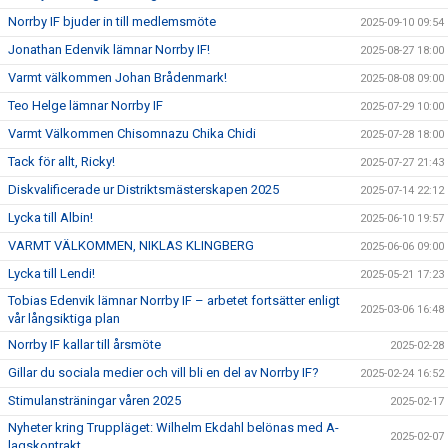
Norrby IF bjuder in till medlemsmöte
2025-09-10 09:54
Jonathan Edenvik lämnar Norrby IF!
2025-08-27 18:00
Varmt välkommen Johan Brådenmark!
2025-08-08 09:00
Teo Helge lämnar Norrby IF
2025-07-29 10:00
Varmt Välkommen Chisomnazu Chika Chidi
2025-07-28 18:00
Tack för allt, Ricky!
2025-07-27 21:43
Diskvalificerade ur Distriktsmästerskapen 2025
2025-07-14 22:12
Lycka till Albin!
2025-06-10 19:57
VARMT VÄLKOMMEN, NIKLAS KLINGBERG
2025-06-06 09:00
Lycka till Lendi!
2025-05-21 17:23
Tobias Edenvik lämnar Norrby IF – arbetet fortsätter enligt
2025-03-06 16:48
vår långsiktiga plan
Norrby IF kallar till årsmöte
2025-02-28
Gillar du sociala medier och vill bli en del av Norrby IF?
2025-02-24 16:52
Stimulansträningar våren 2025
2025-02-17
Nyheter kring Truppläget: Wilhelm Ekdahl belönas med A-
2025-02-07
lagskontrakt