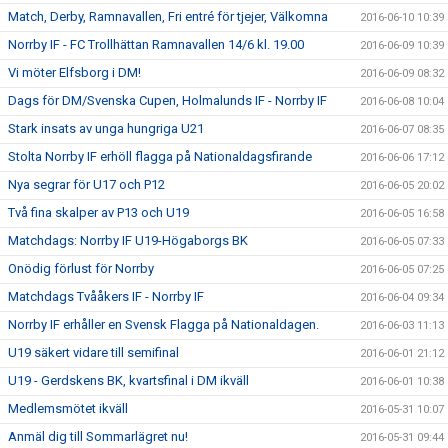
Match, Derby, Ramnavallen, Fri entré för tjejer, Välkomna
2016-06-10 10:39
Norrby IF - FC Trollhättan Ramnavallen 14/6 kl. 19.00
2016-06-09 10:39
Vi möter Elfsborg i DM!
2016-06-09 08:32
Dags för DM/Svenska Cupen, Holmalunds IF - Norrby IF
2016-06-08 10:04
Stark insats av unga hungriga U21
2016-06-07 08:35
Stolta Norrby IF erhöll flagga på Nationaldagsfirande
2016-06-06 17:12
Nya segrar för U17 och P12
2016-06-05 20:02
Två fina skalper av P13 och U19
2016-06-05 16:58
Matchdags: Norrby IF U19-Högaborgs BK
2016-06-05 07:33
Onödig förlust för Norrby
2016-06-05 07:25
Matchdags Tvååkers IF - Norrby IF
2016-06-04 09:34
Norrby IF erhåller en Svensk Flagga på Nationaldagen.
2016-06-03 11:13
U19 säkert vidare till semifinal
2016-06-01 21:12
U19 - Gerdskens BK, kvartsfinal i DM ikväll
2016-06-01 10:38
Medlemsmötet ikväll
2016-05-31 10:07
Anmäl dig till Sommarlägret nu!
2016-05-31 09:44