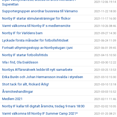
2021-12-06 19:14
Superettan
Supportergruppen anordnar bussresa till Värnamo
2021-11-22 18:00
Norrby IF startar stimulansträningar för flickor
2021-11-17 16:00
Varmt välkomna till Norrby IF:s medlemsmöte
2021-10-26 08:46
Norrby IF för Världens barn
2021-09-27 14:30
Lyckade första månader för fotbollsfritidset
2021-06-24 11:09
Fortsatt uthyrningsstopp av Norrbystugan i juni
2021-06-01 09:45
Norrby IF startar fotbollsfritids
2021-04-15 10:50
Vila i frid, Ola Evaldsson
2021-03-30 12:22
Norrbys Affärsnätverk ledde till nytt samarbete
2021-03-25 13:53
Erika Burén och Johan Hermansson invalda i styrelsen
2021-03-10 15:00
Stort tack för allt, Rickard Ärlig!
2021-03-10 13:18
Årsmöteshandlingar
2021-03-03 15:52
Medlem 2021
2021-02-11 11:46
Norrby IF kallar till digitalt årsmöte, tisdag 9 mars 18:00
2021-02-02 10:05
Varmt välkomna till Norrby IF Summer Camp 2021*
2021-01-25 08:21