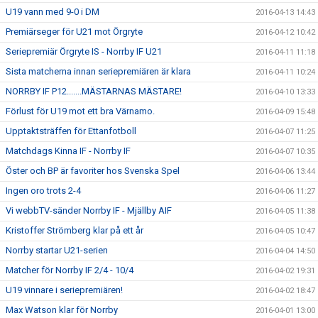
U19 vann med 9-0 i DM
2016-04-13 14:43
Premiärseger för U21 mot Örgryte
2016-04-12 10:42
Seriepremiär Örgryte IS - Norrby IF U21
2016-04-11 11:18
Sista matcherna innan seriepremiären är klara
2016-04-11 10:24
NORRBY IF P12.......MÄSTARNAS MÄSTARE!
2016-04-10 13:33
Förlust för U19 mot ett bra Värnamo.
2016-04-09 15:48
Upptaktsträffen för Ettanfotboll
2016-04-07 11:25
Matchdags Kinna IF - Norrby IF
2016-04-07 10:35
Öster och BP är favoriter hos Svenska Spel
2016-04-06 13:44
Ingen oro trots 2-4
2016-04-06 11:27
Vi webbTV-sänder Norrby IF - Mjällby AIF
2016-04-05 11:38
Kristoffer Strömberg klar på ett år
2016-04-05 10:47
Norrby startar U21-serien
2016-04-04 14:50
Matcher för Norrby IF 2/4 - 10/4
2016-04-02 19:31
U19 vinnare i seriepremiären!
2016-04-02 18:47
Max Watson klar för Norrby
2016-04-01 13:00