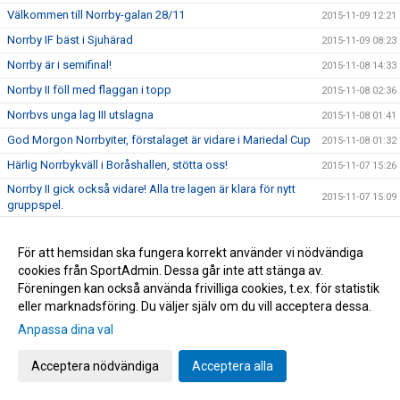
Välkommen till Norrby-galan 28/11
2015-11-09 12:21
Norrby IF bäst i Sjuhärad
2015-11-09 08:23
Norrby är i semifinal!
2015-11-08 14:33
Norrby II föll med flaggan i topp
2015-11-08 02:36
Norrbvs unga lag III utslagna
2015-11-08 01:41
God Morgon Norrbyiter, förstalaget är vidare i Mariedal Cup
2015-11-08 01:32
Härlig Norrbykväll i Boråshallen, stötta oss!
2015-11-07 15:26
Norrby II gick också vidare! Alla tre lagen är klara för nytt
2015-11-07 15:09
gruppspel.
Norrby I och Norrby III vidare i Mariedal Cup, Lag II spelar
2015-11-07 07:33
11.00
För att hemsidan ska fungera korrekt använder vi nödvändiga
Vi kan bli bättre!
2015-11-06 09:35
cookies från SportAdmin. Dessa går inte att stänga av.
Föreningen kan också använda frivilliga cookies, t.ex. för statistik
Tack Norrbysupporters! 32752:- från Svenska Spel
2015-11-06 09:23
eller marknadsföring. Du väljer själv om du vill acceptera dessa.
Norrby föll med flaggan i topp
2015-11-01 16:58
Anpassa dina val
Sista matchen, nu avslutar vi snyggt
2015-11-01 09:40
Acceptera nödvändiga
Acceptera alla
Öster-Norrby visas på Web-TV
2015-10-28 11:21
Spelprogrammet i Mariedal CUP
2015-10-28 09:42