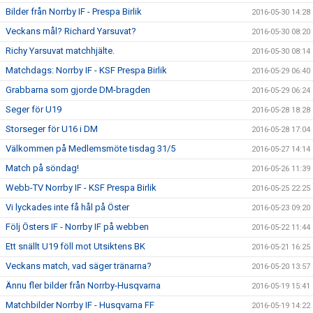
Bilder från Norrby IF - Prespa Birlik
2016-05-30 14:28
Veckans mål? Richard Yarsuvat?
2016-05-30 08:20
Richy Yarsuvat matchhjälte.
2016-05-30 08:14
Matchdags: Norrby IF - KSF Prespa Birlik
2016-05-29 06:40
Grabbarna som gjorde DM-bragden
2016-05-29 06:24
Seger för U19
2016-05-28 18:28
Storseger för U16 i DM
2016-05-28 17:04
Välkommen på Medlemsmöte tisdag 31/5
2016-05-27 14:14
Match på söndag!
2016-05-26 11:39
Webb-TV Norrby IF - KSF Prespa Birlik
2016-05-25 22:25
Vi lyckades inte få hål på Öster
2016-05-23 09:20
Följ Östers IF - Norrby IF på webben
2016-05-22 11:44
Ett snällt U19 föll mot Utsiktens BK
2016-05-21 16:25
Veckans match, vad säger tränarna?
2016-05-20 13:57
Ännu fler bilder från Norrby-Husqvarna
2016-05-19 15:41
Matchbilder Norrby IF - Husqvarna FF
2016-05-19 14:22