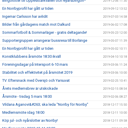
Bingolotter till Uppesittarkvällen och Nyårsbingon*
2019-12-06 11:30
En Norrbyprofil har gått ur tiden
2019-09-12 13:52
Ingemar Carlsson har avlidit
2019-07-03 14:58
Bilder från gårdagens match mot Dalkurd
2019-06-02 17:08
Sommarfotboll & Sommarläger - gratis deltagande!
2019-05-23 12:00
Supportergruppen arrangerar bussresa till Borlänge
2019-05-07 11:39
En Norrbyprofil har gått ur tiden
2019-05-02 10:11
Konstklubbens årsmöte 18:30 ikväll
2019-04-10 10:18
Föreningsdagar på Intersport 6-10 mars
2019-03-06 11:24
Stabilitet och effektivitet på årsmötet 2019
2019-03-06 10:00
TV: Eftersnack med Översjö och Yarsuvat
2019-02-25 10:41
Årets medlemsbrev är utskickade
2019-02-15 08:54
Årsmöte - tisdag 5 mars 18:00
2019-02-06 08:27
Vildana Aganovi&#263; ska leda "Norrby för Norrby"
2018-12-17 15:50
Medlemsmöte idag 18:00
2018-12-11 10:00
Köp jul- och nyårslotter av Norrby!
2018-12-11 09:58