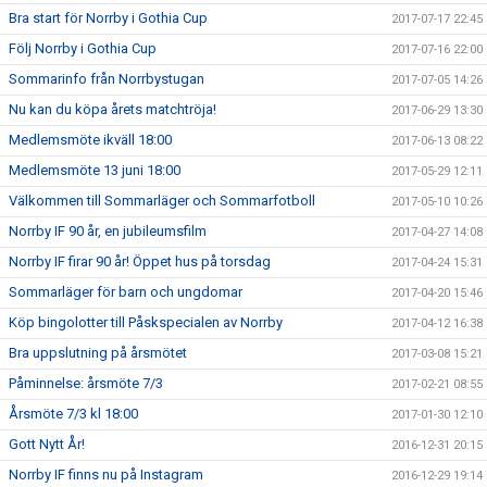
Bra start för Norrby i Gothia Cup
2017-07-17 22:45
Följ Norrby i Gothia Cup
2017-07-16 22:00
Sommarinfo från Norrbystugan
2017-07-05 14:26
Nu kan du köpa årets matchtröja!
2017-06-29 13:30
Medlemsmöte ikväll 18:00
2017-06-13 08:22
Medlemsmöte 13 juni 18:00
2017-05-29 12:11
Välkommen till Sommarläger och Sommarfotboll
2017-05-10 10:26
Norrby IF 90 år, en jubileumsfilm
2017-04-27 14:08
Norrby IF firar 90 år! Öppet hus på torsdag
2017-04-24 15:31
Sommarläger för barn och ungdomar
2017-04-20 15:46
Köp bingolotter till Påskspecialen av Norrby
2017-04-12 16:38
Bra uppslutning på årsmötet
2017-03-08 15:21
Påminnelse: årsmöte 7/3
2017-02-21 08:55
Årsmöte 7/3 kl 18:00
2017-01-30 12:10
Gott Nytt År!
2016-12-31 20:15
Norrby IF finns nu på Instagram
2016-12-29 19:14