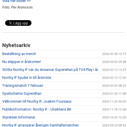
Visa fler bilder >>
Foto: Per Aronsson.
Nyhetsarkiv
Beställning av merch
2026-05-28 10:19
Nu släpper vi årskorten!
2026-03-02 09:38
Stötta Norrby IF när du streamar Superettan på TV4 Play i år
2026-02-12 13:29
Norrby IF bjuder in till årsmöte
2026-02-10 12:50
Träningsmatch 7 februari
2026-02-05 08:25
Spelschema Superettan
2026-01-23 11:08
Välkommen till Norrby IF, Joakim Foureaux
2025-11-25 09:00
Publikinformation: Norrby IF - Utsiktens BK
2025-11-18 15:08
Styrelsen Informerar
2025-10-23 12:00
Norrby IF arrangerar återigen Samhällsmatchen
2025-09-23 08:43