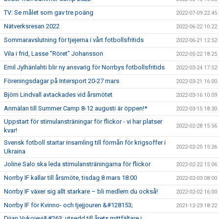
TV: Se målet som gav tre poäng
2022-07-09 22:45
Nätverksresan 2022
2022-06-22 10:22
Sommaravslutning för tjejerna i vårt fotbollsfritids
2022-06-21 12:52
Vila i frid, Lasse "Röret" Johansson
2022-05-22 18:25
Emil Jylhänlahti blir ny ansvarig för Norrbys fotbollsfritids
2022-03-24 17:52
Föreningsdagar på Intersport 20-27 mars
2022-03-21 16:00
Björn Lindvall avtackades vid årsmötet
2022-03-16 10:09
Anmälan till Summer Camp 8-12 augusti är öppen!*
2022-03-15 18:30
Uppstart för stimulansträningar för flickor - vi har platser
2022-02-28 15:56
kvar!
Svensk fotboll startar insamling till förmån för krigsoffer i
2022-02-25 15:26
Ukraina
Joline Salo ska leda stimulansträningarna för flickor
2022-02-22 15:06
Norrby IF kallar till årsmöte, tisdag 8 mars 18:00
2022-02-03 08:00
Norrby IF växer sig allt starkare – bli medlem du också!
2022-02-02 16:00
Norrby IF för Kvinno- och tjejjouren &#128153;
2021-12-23 18:22
Dijan Vukojevi&#263; utsedd till årets mittfältare i