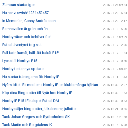
Zumban startar igen.
2016-01-24 09:54
Nu har vi swish! 1231452457
2016-01-20 16:54
In Memorian, Conny Andréasson
2016-01-20 12:17
Ramnavallen är grön och fin!
2016-01-19 15:00
Norrby växer och behöver fler!
2016-01-18 09:09
Futsal-äventyret tog slut
2016-01-17 12:26
Full fartr framåt, håll tätt bakåt P15!
2016-01-17 11:54
Lycka till Norrbys P15
2016-01-17 10:30
Norrby testar nya spelare
2016-01-12 08:42
Nu startar träningarna för Norrby IF
2016-01-11 11:43
Nyårslöftet: Bli medlem i Norrby IF, en klubb många hjärtan
2015-12-30 12:07
Köp dina Bingolotter till Nyår hos Norrby IF
2015-12-30 11:33
Norrby IF P15 i Finalspel Futsal DM
2015-12-30 10:53
Norrby säljer bingolotter, julkalendrar, jullotter
2015-12-21 10:55
Tack Johan Gregow och Rydboholms SK
2015-12-18 21:38
Tack Martin och Bergdalens IK
2015-12-18 16:28