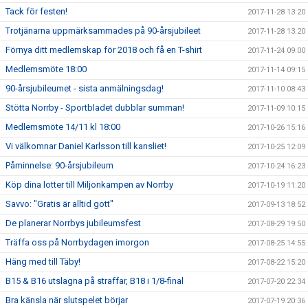
Tack för festen!
2017-11-28 13:20
Trotjänarna uppmärksammades på 90-årsjubileet
2017-11-28 13:20
Förnya ditt medlemskap för 2018 och få en T-shirt
2017-11-24 09:00
Medlemsmöte 18:00
2017-11-14 09:15
90-årsjubileumet - sista anmälningsdag!
2017-11-10 08:43
Stötta Norrby - Sportbladet dubblar summan!
2017-11-09 10:15
Medlemsmöte 14/11 kl 18:00
2017-10-26 15:16
Vi välkomnar Daniel Karlsson till kansliet!
2017-10-25 12:09
Påminnelse: 90-årsjubileum
2017-10-24 16:23
Köp dina lotter till Miljonkampen av Norrby
2017-10-19 11:20
Savvo: "Gratis är alltid gott"
2017-09-13 18:52
De planerar Norrbys jubileumsfest
2017-08-29 19:50
Träffa oss på Norrbydagen imorgon
2017-08-25 14:55
Häng med till Täby!
2017-08-22 15:20
B15 & B16 utslagna på straffar, B18 i 1/8-final
2017-07-20 22:34
Bra känsla när slutspelet börjar
2017-07-19 20:36