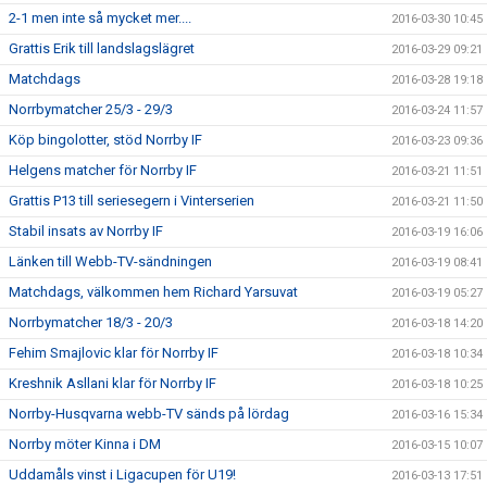
2-1 men inte så mycket mer....
2016-03-30 10:45
Grattis Erik till landslagslägret
2016-03-29 09:21
Matchdags
2016-03-28 19:18
Norrbymatcher 25/3 - 29/3
2016-03-24 11:57
Köp bingolotter, stöd Norrby IF
2016-03-23 09:36
Helgens matcher för Norrby IF
2016-03-21 11:51
Grattis P13 till seriesegern i Vinterserien
2016-03-21 11:50
Stabil insats av Norrby IF
2016-03-19 16:06
Länken till Webb-TV-sändningen
2016-03-19 08:41
Matchdags, välkommen hem Richard Yarsuvat
2016-03-19 05:27
Norrbymatcher 18/3 - 20/3
2016-03-18 14:20
Fehim Smajlovic klar för Norrby IF
2016-03-18 10:34
Kreshnik Asllani klar för Norrby IF
2016-03-18 10:25
Norrby-Husqvarna webb-TV sänds på lördag
2016-03-16 15:34
Norrby möter Kinna i DM
2016-03-15 10:07
Uddamåls vinst i Ligacupen för U19!
2016-03-13 17:51