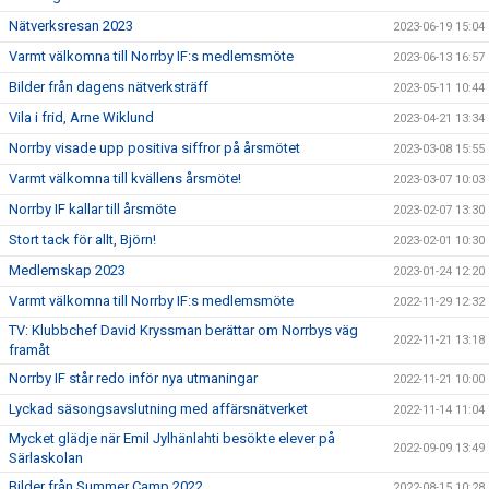
Nätverksresan 2023
2023-06-19 15:04
Varmt välkomna till Norrby IF:s medlemsmöte
2023-06-13 16:57
Bilder från dagens nätverksträff
2023-05-11 10:44
Vila i frid, Arne Wiklund
2023-04-21 13:34
Norrby visade upp positiva siffror på årsmötet
2023-03-08 15:55
Varmt välkomna till kvällens årsmöte!
2023-03-07 10:03
Norrby IF kallar till årsmöte
2023-02-07 13:30
Stort tack för allt, Björn!
2023-02-01 10:30
Medlemskap 2023
2023-01-24 12:20
Varmt välkomna till Norrby IF:s medlemsmöte
2022-11-29 12:32
TV: Klubbchef David Kryssman berättar om Norrbys väg
2022-11-21 13:18
framåt
Norrby IF står redo inför nya utmaningar
2022-11-21 10:00
Lyckad säsongsavslutning med affärsnätverket
2022-11-14 11:04
Mycket glädje när Emil Jylhänlahti besökte elever på
2022-09-09 13:49
Särlaskolan
Bilder från Summer Camp 2022
2022-08-15 10:28