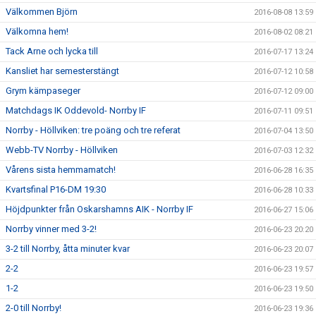
Välkommen Björn
2016-08-08 13:59
Välkomna hem!
2016-08-02 08:21
Tack Arne och lycka till
2016-07-17 13:24
Kansliet har semesterstängt
2016-07-12 10:58
Grym kämpaseger
2016-07-12 09:00
Matchdags IK Oddevold- Norrby IF
2016-07-11 09:51
Norrby - Höllviken: tre poäng och tre referat
2016-07-04 13:50
Webb-TV Norrby - Höllviken
2016-07-03 12:32
Vårens sista hemmamatch!
2016-06-28 16:35
Kvartsfinal P16-DM 19:30
2016-06-28 10:33
Höjdpunkter från Oskarshamns AIK - Norrby IF
2016-06-27 15:06
Norrby vinner med 3-2!
2016-06-23 20:20
3-2 till Norrby, åtta minuter kvar
2016-06-23 20:07
2-2
2016-06-23 19:57
1-2
2016-06-23 19:50
2-0 till Norrby!
2016-06-23 19:36