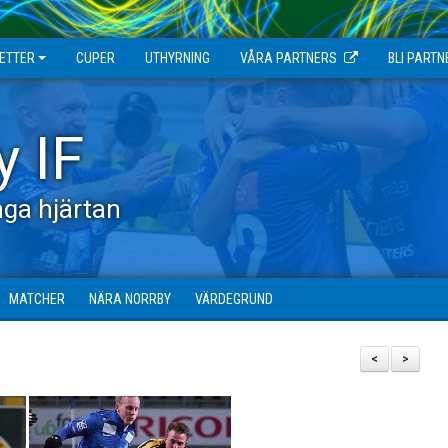
JETTER
CUPER
UTHYRNING
VÅRA PARTNERS
BLI PARTN
y IF
ga hjärtan
MATCHER
NÄRA NORRBY
VÄRDEGRUND
<
>