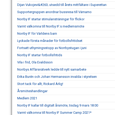
Dijan Vukojevi&#263; utsedd till årets mittfältare i Superettan
Supportergruppen anordnar bussresa till Värnamo
Norrby IF startar stimulansträningar för flickor
Varmt välkomna till Norrby IF:s medlemsmöte
Norrby IF för Världens barn
Lyckade första månader för fotbollsfritidset
Fortsatt uthyrningsstopp av Norrbystugan i juni
Norrby IF startar fotbollsfritids
Vila i frid, Ola Evaldsson
Norrbys Affärsnätverk ledde till nytt samarbete
Erika Burén och Johan Hermansson invalda i styrelsen
Stort tack för allt, Rickard Ärlig!
Årsmöteshandlingar
Medlem 2021
Norrby IF kallar till digitalt årsmöte, tisdag 9 mars 18:00
Varmt välkomna till Norrby IF Summer Camp 2021*