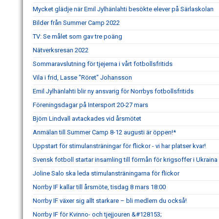
Mycket glädje när Emil Jylhänlahti besökte elever på Särlaskolan
Bilder från Summer Camp 2022
TV: Se målet som gav tre poäng
Nätverksresan 2022
Sommaravslutning för tjejerna i vårt fotbollsfritids
Vila i frid, Lasse "Röret" Johansson
Emil Jylhänlahti blir ny ansvarig för Norrbys fotbollsfritids
Föreningsdagar på Intersport 20-27 mars
Björn Lindvall avtackades vid årsmötet
Anmälan till Summer Camp 8-12 augusti är öppen!*
Uppstart för stimulansträningar för flickor - vi har platser kvar!
Svensk fotboll startar insamling till förmån för krigsoffer i Ukraina
Joline Salo ska leda stimulansträningarna för flickor
Norrby IF kallar till årsmöte, tisdag 8 mars 18:00
Norrby IF växer sig allt starkare – bli medlem du också!
Norrby IF för Kvinno- och tjejjouren &#128153;