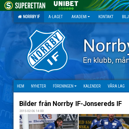
NORRBY IF
A-LAGET
AKADEMI
KONTAKT
BIL
Norrb
En klubb, mån
HEM
NYHETER
FÖRENINGEN
KALENDER
VÅRA LAG
Bilder från Norrby IF-Jonsereds IF
2015-02-06 14:00