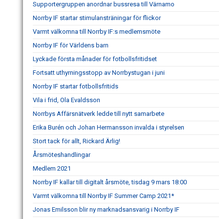
Supportergruppen anordnar bussresa till Värnamo
Norrby IF startar stimulansträningar för flickor
Varmt välkomna till Norrby IF:s medlemsmöte
Norrby IF för Världens barn
Lyckade första månader för fotbollsfritidset
Fortsatt uthyrningsstopp av Norrbystugan i juni
Norrby IF startar fotbollsfritids
Vila i frid, Ola Evaldsson
Norrbys Affärsnätverk ledde till nytt samarbete
Erika Burén och Johan Hermansson invalda i styrelsen
Stort tack för allt, Rickard Ärlig!
Årsmöteshandlingar
Medlem 2021
Norrby IF kallar till digitalt årsmöte, tisdag 9 mars 18:00
Varmt välkomna till Norrby IF Summer Camp 2021*
Jonas Emilsson blir ny marknadsansvarig i Norrby IF