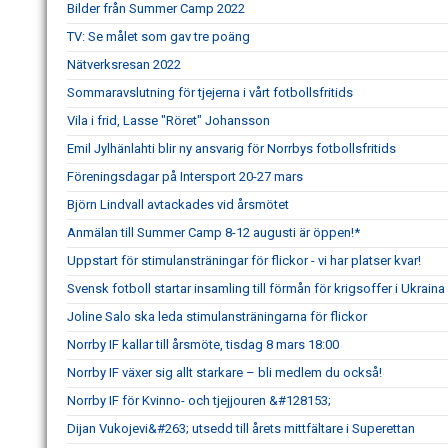
Bilder från Summer Camp 2022
TV: Se målet som gav tre poäng
Nätverksresan 2022
Sommaravslutning för tjejerna i vårt fotbollsfritids
Vila i frid, Lasse "Röret" Johansson
Emil Jylhänlahti blir ny ansvarig för Norrbys fotbollsfritids
Föreningsdagar på Intersport 20-27 mars
Björn Lindvall avtackades vid årsmötet
Anmälan till Summer Camp 8-12 augusti är öppen!*
Uppstart för stimulansträningar för flickor - vi har platser kvar!
Svensk fotboll startar insamling till förmån för krigsoffer i Ukraina
Joline Salo ska leda stimulansträningarna för flickor
Norrby IF kallar till årsmöte, tisdag 8 mars 18:00
Norrby IF växer sig allt starkare – bli medlem du också!
Norrby IF för Kvinno- och tjejjouren &#128153;
Dijan Vukojevi&#263; utsedd till årets mittfältare i Superettan