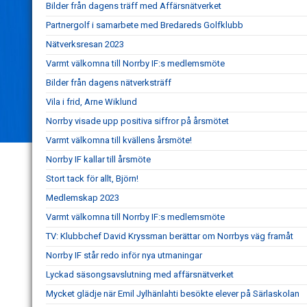
Bilder från dagens träff med Affärsnätverket
Partnergolf i samarbete med Bredareds Golfklubb
Nätverksresan 2023
Varmt välkomna till Norrby IF:s medlemsmöte
Bilder från dagens nätverksträff
Vila i frid, Arne Wiklund
Norrby visade upp positiva siffror på årsmötet
Varmt välkomna till kvällens årsmöte!
Norrby IF kallar till årsmöte
Stort tack för allt, Björn!
Medlemskap 2023
Varmt välkomna till Norrby IF:s medlemsmöte
TV: Klubbchef David Kryssman berättar om Norrbys väg framåt
Norrby IF står redo inför nya utmaningar
Lyckad säsongsavslutning med affärsnätverket
Mycket glädje när Emil Jylhänlahti besökte elever på Särlaskolan