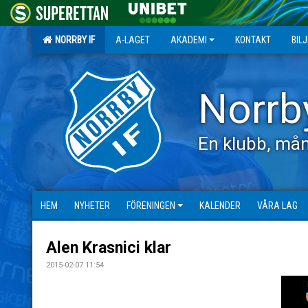
NORRBY IF
A-LAGET
AKADEMI
KONTAKT
BIL
Norrb
En klubb, mån
HEM
NYHETER
FÖRENINGEN
KALENDER
VÅRA LAG
Alen Krasnici klar
2015-02-07 11:54