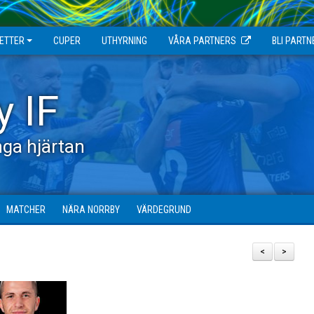
JETTER
CUPER
UTHYRNING
VÅRA PARTNERS
BLI PARTN
y IF
ga hjärtan
MATCHER
NÄRA NORRBY
VÄRDEGRUND
<
>