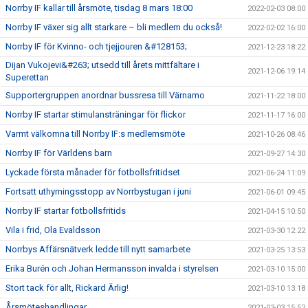
Norrby IF kallar till årsmöte, tisdag 8 mars 18:00
2022-02-03 08:00
Norrby IF växer sig allt starkare – bli medlem du också!
2022-02-02 16:00
Norrby IF för Kvinno- och tjejjouren &#128153;
2021-12-23 18:22
Dijan Vukojevi&#263; utsedd till årets mittfältare i
2021-12-06 19:14
Superettan
Supportergruppen anordnar bussresa till Värnamo
2021-11-22 18:00
Norrby IF startar stimulansträningar för flickor
2021-11-17 16:00
Varmt välkomna till Norrby IF:s medlemsmöte
2021-10-26 08:46
Norrby IF för Världens barn
2021-09-27 14:30
Lyckade första månader för fotbollsfritidset
2021-06-24 11:09
Fortsatt uthyrningsstopp av Norrbystugan i juni
2021-06-01 09:45
Norrby IF startar fotbollsfritids
2021-04-15 10:50
Vila i frid, Ola Evaldsson
2021-03-30 12:22
Norrbys Affärsnätverk ledde till nytt samarbete
2021-03-25 13:53
Erika Burén och Johan Hermansson invalda i styrelsen
2021-03-10 15:00
Stort tack för allt, Rickard Ärlig!
2021-03-10 13:18
Årsmöteshandlingar
2021-03-03 15:52