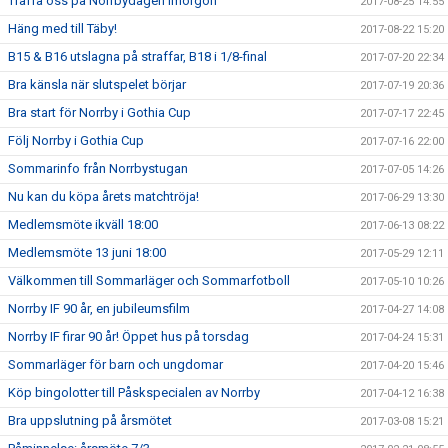
Träffa oss på Norrbydagen imorgon
2017-08-25 14:55
Häng med till Täby!
2017-08-22 15:20
B15 & B16 utslagna på straffar, B18 i 1/8-final
2017-07-20 22:34
Bra känsla när slutspelet börjar
2017-07-19 20:36
Bra start för Norrby i Gothia Cup
2017-07-17 22:45
Följ Norrby i Gothia Cup
2017-07-16 22:00
Sommarinfo från Norrbystugan
2017-07-05 14:26
Nu kan du köpa årets matchtröja!
2017-06-29 13:30
Medlemsmöte ikväll 18:00
2017-06-13 08:22
Medlemsmöte 13 juni 18:00
2017-05-29 12:11
Välkommen till Sommarläger och Sommarfotboll
2017-05-10 10:26
Norrby IF 90 år, en jubileumsfilm
2017-04-27 14:08
Norrby IF firar 90 år! Öppet hus på torsdag
2017-04-24 15:31
Sommarläger för barn och ungdomar
2017-04-20 15:46
Köp bingolotter till Påskspecialen av Norrby
2017-04-12 16:38
Bra uppslutning på årsmötet
2017-03-08 15:21