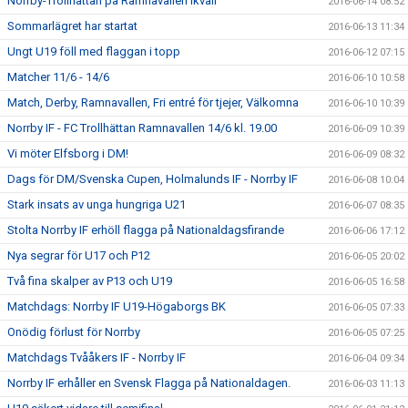
Norrby-Trollhättan på Ramnavallen ikväll
2016-06-14 08:52
Sommarlägret har startat
2016-06-13 11:34
Ungt U19 föll med flaggan i topp
2016-06-12 07:15
Matcher 11/6 - 14/6
2016-06-10 10:58
Match, Derby, Ramnavallen, Fri entré för tjejer, Välkomna
2016-06-10 10:39
Norrby IF - FC Trollhättan Ramnavallen 14/6 kl. 19.00
2016-06-09 10:39
Vi möter Elfsborg i DM!
2016-06-09 08:32
Dags för DM/Svenska Cupen, Holmalunds IF - Norrby IF
2016-06-08 10:04
Stark insats av unga hungriga U21
2016-06-07 08:35
Stolta Norrby IF erhöll flagga på Nationaldagsfirande
2016-06-06 17:12
Nya segrar för U17 och P12
2016-06-05 20:02
Två fina skalper av P13 och U19
2016-06-05 16:58
Matchdags: Norrby IF U19-Högaborgs BK
2016-06-05 07:33
Onödig förlust för Norrby
2016-06-05 07:25
Matchdags Tvååkers IF - Norrby IF
2016-06-04 09:34
Norrby IF erhåller en Svensk Flagga på Nationaldagen.
2016-06-03 11:13