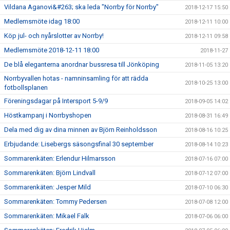
Vildana Aganovi&#263; ska leda "Norrby för Norrby"
2018-12-17 15:50
Medlemsmöte idag 18:00
2018-12-11 10:00
Köp jul- och nyårslotter av Norrby!
2018-12-11 09:58
Medlemsmöte 2018-12-11 18:00
2018-11-27
De blå eleganterna anordnar bussresa till Jönköping
2018-11-05 13:20
Norrbyvallen hotas - namninsamling för att rädda
2018-10-25 13:00
fotbollsplanen
Föreningsdagar på Intersport 5-9/9
2018-09-05 14:02
Höstkampanj i Norrbyshopen
2018-08-31 16:49
Dela med dig av dina minnen av Björn Reinholdsson
2018-08-16 10:25
Erbjudande: Lisebergs säsongsfinal 30 september
2018-08-14 10:23
Sommarenkäten: Erlendur Hilmarsson
2018-07-16 07:00
Sommarenkäten: Björn Lindvall
2018-07-12 07:00
Sommarenkäten: Jesper Mild
2018-07-10 06:30
Sommarenkäten: Tommy Pedersen
2018-07-08 12:00
Sommarenkäten: Mikael Falk
2018-07-06 06:00