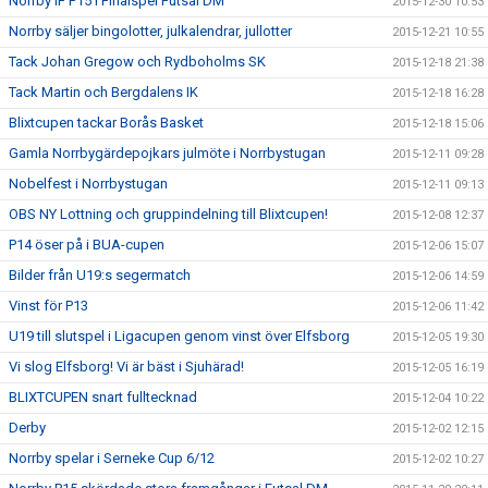
Norrby IF P15 i Finalspel Futsal DM
2015-12-30 10:53
Norrby säljer bingolotter, julkalendrar, jullotter
2015-12-21 10:55
Tack Johan Gregow och Rydboholms SK
2015-12-18 21:38
Tack Martin och Bergdalens IK
2015-12-18 16:28
Blixtcupen tackar Borås Basket
2015-12-18 15:06
Gamla Norrbygärdepojkars julmöte i Norrbystugan
2015-12-11 09:28
Nobelfest i Norrbystugan
2015-12-11 09:13
OBS NY Lottning och gruppindelning till Blixtcupen!
2015-12-08 12:37
P14 öser på i BUA-cupen
2015-12-06 15:07
Bilder från U19:s segermatch
2015-12-06 14:59
Vinst för P13
2015-12-06 11:42
U19 till slutspel i Ligacupen genom vinst över Elfsborg
2015-12-05 19:30
Vi slog Elfsborg! Vi är bäst i Sjuhärad!
2015-12-05 16:19
BLIXTCUPEN snart fulltecknad
2015-12-04 10:22
Derby
2015-12-02 12:15
Norrby spelar i Serneke Cup 6/12
2015-12-02 10:27