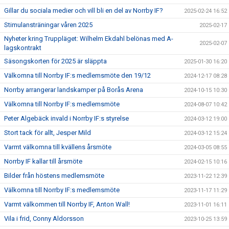
Gillar du sociala medier och vill bli en del av Norrby IF?
2025-02-24 16:52
Stimulansträningar våren 2025
2025-02-17
Nyheter kring Truppläget: Wilhelm Ekdahl belönas med A-
2025-02-07
lagskontrakt
Säsongskorten för 2025 är släppta
2025-01-30 16:20
Välkomna till Norrby IF:s medlemsmöte den 19/12
2024-12-17 08:28
Norrby arrangerar landskamper på Borås Arena
2024-10-15 10:30
Välkomna till Norrby IF:s medlemsmöte
2024-08-07 10:42
Peter Algebäck invald i Norrby IF:s styrelse
2024-03-12 19:00
Stort tack för allt, Jesper Mild
2024-03-12 15:24
Varmt välkomna till kvällens årsmöte
2024-03-05 08:55
Norrby IF kallar till årsmöte
2024-02-15 10:16
Bilder från höstens medlemsmöte
2023-11-22 12:39
Välkomna till Norrby IF:s medlemsmöte
2023-11-17 11:29
Varmt välkommen till Norrby IF, Anton Wall!
2023-11-01 16:11
Vila i frid, Conny Aldorsson
2023-10-25 13:59