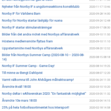
Nyheter från Norrby IF:s ungdomssektions konstklubb
2020-11-17 13:46
Norrby IF för Världens Barn
2020-09-28 14:00
Norrby för Norrby startar läxhjälp för vuxna
2020-09-24 12:48
Norrby IF startar stimulansträningar
2020-09-17 08:30
Bilder från det andra mötet med Norrbys affärsnätverk
2020-09-10 11:50
Höstens medlemsmöte flyttas fram
2020-09-10 11:10
Uppstartsmöte med Norrbys affärsnätverk
2020-08-20 12:52
Bilder från Norrbys Summer Camp (2020-08-10 – 2020-08-
2020-08-15 08:18
14)
Norrby IF Summer Camp - Game Day!
2020-08-14 19:25
Till minne av Bengt Dahlqvist
2020-08-07 12:20
Varmt välkomna till John Alvbåges målvaktscamp!
2020-06-24 11:33
Årsmöte ikväll 18:00
2020-03-10 10:20
Norrby deltar i eAllsvenskan 2020: "En fantastisk möjlighet"
2020-03-05 11:32
Årsmöte 10e mars 18:00
2020-03-04 14:15
25% på hela fotbollssortimentet hos Intersport!
2020-02-18 14:58