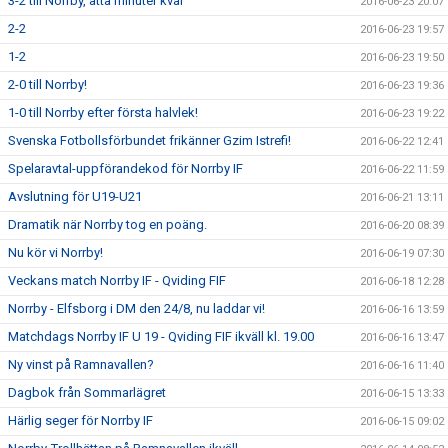
3-2 till Norrby, åtta minuter kvar
2016-06-23 20:07
2-2
2016-06-23 19:57
1-2
2016-06-23 19:50
2-0 till Norrby!
2016-06-23 19:36
1-0 till Norrby efter första halvlek!
2016-06-23 19:22
Svenska Fotbollsförbundet frikänner Gzim Istrefi!
2016-06-22 12:41
Spelaravtal-uppförandekod för Norrby IF
2016-06-22 11:59
Avslutning för U19-U21
2016-06-21 13:11
Dramatik när Norrby tog en poäng.
2016-06-20 08:39
Nu kör vi Norrby!
2016-06-19 07:30
Veckans match Norrby IF - Qviding FIF
2016-06-18 12:28
Norrby - Elfsborg i DM den 24/8, nu laddar vi!
2016-06-16 13:59
Matchdags Norrby IF U 19 - Qviding FIF ikväll kl. 19.00
2016-06-16 13:47
Ny vinst på Ramnavallen?
2016-06-16 11:40
Dagbok från Sommarlägret
2016-06-15 13:33
Härlig seger för Norrby IF
2016-06-15 09:02