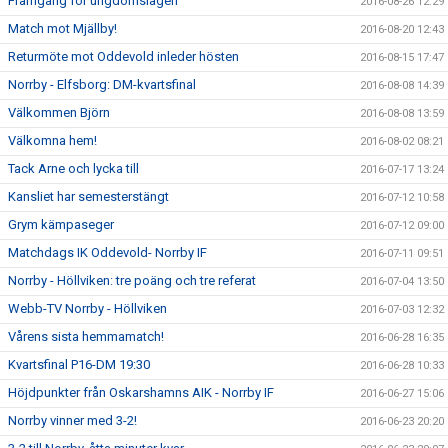
Framgång för ungdomslagen
2016-08-26 12:29
Match mot Mjällby!
2016-08-20 12:43
Returmöte mot Oddevold inleder hösten
2016-08-15 17:47
Norrby - Elfsborg: DM-kvartsfinal
2016-08-08 14:39
Välkommen Björn
2016-08-08 13:59
Välkomna hem!
2016-08-02 08:21
Tack Arne och lycka till
2016-07-17 13:24
Kansliet har semesterstängt
2016-07-12 10:58
Grym kämpaseger
2016-07-12 09:00
Matchdags IK Oddevold- Norrby IF
2016-07-11 09:51
Norrby - Höllviken: tre poäng och tre referat
2016-07-04 13:50
Webb-TV Norrby - Höllviken
2016-07-03 12:32
Vårens sista hemmamatch!
2016-06-28 16:35
Kvartsfinal P16-DM 19:30
2016-06-28 10:33
Höjdpunkter från Oskarshamns AIK - Norrby IF
2016-06-27 15:06
Norrby vinner med 3-2!
2016-06-23 20:20