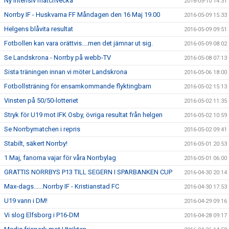
Ny intensiv matchvecka
2016-05-10 14:31
Norrby IF - Huskvarna FF Måndagen den 16 Maj 19.00
2016-05-09 15:33
Helgens blåvita resultat
2016-05-09 09:51
Fotbollen kan vara orättvis....men det jämnar ut sig.
2016-05-09 08:02
Se Landskrona - Norrby på webb-TV
2016-05-08 07:13
Sista träningen innan vi möter Landskrona
2016-05-06 18:00
Fotbollsträning för ensamkommande flyktingbarn
2016-05-02 15:13
Vinsten på 50/50-lotteriet
2016-05-02 11:35
Stryk för U19 mot IFK Osby, övriga resultat från helgen
2016-05-02 10:59
Se Norrbymatchen i repris
2016-05-02 09:41
Stabilt, säkert Norrby!
2016-05-01 20:53
1 Maj, fanorna vajar för våra Norrbylag
2016-05-01 06:00
GRATTIS NORRBYS P13 TILL SEGERN I SPARBANKEN CUP
2016-04-30 20:14
Max-dags......Norrby IF - Kristianstad FC
2016-04-30 17:53
U19 vann i DM!
2016-04-29 09:16
Vi slog Elfsborg i P16-DM
2016-04-28 09:17