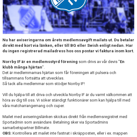
MATCHER
NÄRA NORRBY
VÄRDEGRUND
Nu har aviseringarna om årets medlemsavgift mailats ut. Du betalar
direkt med kort via länken, eller till BG eller Swish enligt nedan. Har
du ingen registrerad mailadress hos oss postar vi faktura inom kort.
Norrby IF är en medlemsstyrd förening
som drivs av vår devis "
En
klubb många hjärtan
".
Det är medlemmarnas hjärtan som får föreningen att pulsera och
tillsammans fortsätta att utvecklas.
Så tack alla medlemmar som stödjer Norrby IF!
Vill du hjälpa till att driva och utveckla Norrby IF är du varmt välkommen att
höra av dig till oss. Vi söker ständigt funktionärer som kan hjälpa till med
våra matcharrangemang och cuper.
Mailet med aviseringslänken
skickas direkt från medlemsregistret med
Sportadmin som avsändare. Betalning sker via Sportadmins
samarbetspartner Billmate.
OBS:
Kontrollera att mailet inte fastnat i skräpposten, eller i ex. mappen