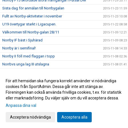
Norrby P15 skördade stora framgångar i Futsal DM
2015-11-29 20:11
Sista dag för anmälan till Norrbygalan
2015-11-23 11:59
Fullt av Norrby-aktiviteter i november
2015-11-23 10:08
U19 övertygar starkt i Ligacupen.
2015-11-22 08:58
Välkommen till Norrby-galan 28/11
2015-11-09 12:21
Norrby IF bäst i Sjuhärad
2015-11-09 08:23
Norrby är i semifinal!
2015-11-08 14:33
Norrby II föll med flaggan i topp
2015-11-08 02:36
Norrbvs unga lag III utslagna
2015-11-08 01:41
God Morgon Norrbyiter, förstalaget är vidare i Mariedal Cup
2015-11-08 01:32
Härlig Norrbykväll i Boråshallen, stötta oss!
2015-11-07 15:26
För att hemsidan ska fungera korrekt använder vi nödvändiga
cookies från SportAdmin. Dessa går inte att stänga av.
Norrby II gick också vidare! Alla tre lagen är klara för nytt
2015-11-07 15:09
Föreningen kan också använda frivilliga cookies, t.ex. för statistik
gruppspel.
eller marknadsföring. Du väljer själv om du vill acceptera dessa.
Norrby I och Norrby III vidare i Mariedal Cup, Lag II spelar
2015-11-07 07:33
11.00
Anpassa dina val
Vi kan bli bättre!
2015-11-06 09:35
Acceptera nödvändiga
Acceptera alla
Tack Norrbysupporters! 32752:- från Svenska Spel
2015-11-06 09:23