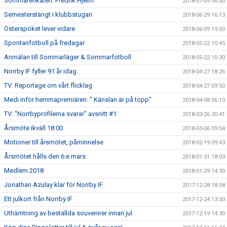
Sommarenkäten: Fredrik Hjelm
2018-07-05 06:00
Semesterstängt i klubbstugan
2018-06-29 16:13
Österspöket lever vidare
2018-06-09 19:00
Spontanfotboll på fredagar
2018-05-22 10:45
Anmälan till Sommarläger & Sommarfotboll
2018-05-22 10:30
Norrby IF fyller 91 år idag
2018-04-27 18:26
TV: Reportage om vårt flicklag
2018-04-27 09:50
Medi inför hemmapremiären: ” Känslan är på topp”
2018-04-08 06:10
TV: "Norrbyprofilerna svarar" avsnitt #1
2018-03-26 20:41
Årsmöte ikväll 18:00
2018-03-06 09:04
Motioner till årsmötet, påminnelse
2018-02-19 09:43
Årsmötet hålls den 6:e mars
2018-01-31 18:03
Medlem 2018
2018-01-29 14:30
Jonathan Azulay klar för Norrby IF
2017-12-28 18:58
Ett julkort från Norrby IF
2017-12-24 13:00
Uthämtning av beställda souvenirer innan jul
2017-12-19 14:30