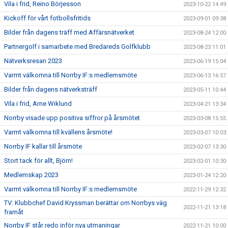
Vila i frid, Reino Börjesson
2023-10-22 14:49
Kickoff för vårt fotbollsfritids
2023-09-01 09:38
Bilder från dagens träff med Affärsnätverket
2023-08-24 12:00
Partnergolf i samarbete med Bredareds Golfklubb
2023-08-23 11:01
Nätverksresan 2023
2023-06-19 15:04
Varmt välkomna till Norrby IF:s medlemsmöte
2023-06-13 16:57
Bilder från dagens nätverksträff
2023-05-11 10:44
Vila i frid, Arne Wiklund
2023-04-21 13:34
Norrby visade upp positiva siffror på årsmötet
2023-03-08 15:55
Varmt välkomna till kvällens årsmöte!
2023-03-07 10:03
Norrby IF kallar till årsmöte
2023-02-07 13:30
Stort tack för allt, Björn!
2023-02-01 10:30
Medlemskap 2023
2023-01-24 12:20
Varmt välkomna till Norrby IF:s medlemsmöte
2022-11-29 12:32
TV: Klubbchef David Kryssman berättar om Norrbys väg
2022-11-21 13:18
framåt
Norrby IF står redo inför nya utmaningar
2022-11-21 10:00