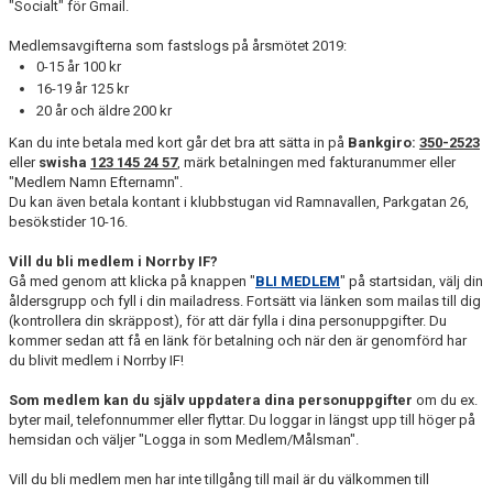
"Socialt" för Gmail.
Medlemsavgifterna som fastslogs på årsmötet 2019:
0-15 år 100 kr
16-19 år 125 kr
20 år och äldre 200 kr
Kan du inte betala med kort går det bra att sätta in på
Bankgiro:
350-2523
eller
swisha
123 145 24 57
, märk betalningen med fakturanummer eller
"Medlem Namn Efternamn".
Du kan även betala kontant i klubbstugan vid Ramnavallen, Parkgatan 26,
besökstider 10-16.
Vill du bli medlem i Norrby IF?
Gå med genom att klicka på knappen "
BLI MEDLEM
" på startsidan, välj din
åldersgrupp och fyll i din mailadress. Fortsätt via länken som mailas till dig
(kontrollera din skräppost), för att där fylla i dina personuppgifter. Du
kommer sedan att få en länk för betalning och när den är genomförd har
du blivit medlem i Norrby IF!
Som medlem kan du själv uppdatera dina personuppgifter
om du ex.
byter mail, telefonnummer eller flyttar. Du loggar in längst upp till höger på
hemsidan och väljer "Logga in som Medlem/Målsman".
Vill du bli medlem men har inte tillgång till mail är du välkommen till