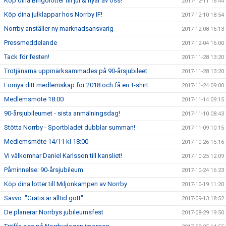
Köp dina Bingolotter till jul & nyår av oss!
2017-12-11 16:44
Köp dina julklappar hos Norrby IF!
2017-12-10 18:54
Norrby anställer ny marknadsansvarig
2017-12-08 16:13
Pressmeddelande
2017-12-04 16:00
Tack för festen!
2017-11-28 13:20
Trotjänarna uppmärksammades på 90-årsjubileet
2017-11-28 13:20
Förnya ditt medlemskap för 2018 och få en T-shirt
2017-11-24 09:00
Medlemsmöte 18:00
2017-11-14 09:15
90-årsjubileumet - sista anmälningsdag!
2017-11-10 08:43
Stötta Norrby - Sportbladet dubblar summan!
2017-11-09 10:15
Medlemsmöte 14/11 kl 18:00
2017-10-26 15:16
Vi välkomnar Daniel Karlsson till kansliet!
2017-10-25 12:09
Påminnelse: 90-årsjubileum
2017-10-24 16:23
Köp dina lotter till Miljonkampen av Norrby
2017-10-19 11:20
Savvo: "Gratis är alltid gott"
2017-09-13 18:52
De planerar Norrbys jubileumsfest
2017-08-29 19:50