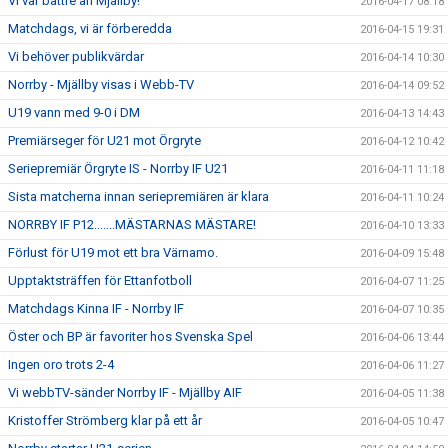
Vi var bättre än Mjällby!
2016-04-17 08:18
Matchdags, vi är förberedda
2016-04-15 19:31
Vi behöver publikvärdar
2016-04-14 10:30
Norrby - Mjällby visas i Webb-TV
2016-04-14 09:52
U19 vann med 9-0 i DM
2016-04-13 14:43
Premiärseger för U21 mot Örgryte
2016-04-12 10:42
Seriepremiär Örgryte IS - Norrby IF U21
2016-04-11 11:18
Sista matcherna innan seriepremiären är klara
2016-04-11 10:24
NORRBY IF P12.......MÄSTARNAS MÄSTARE!
2016-04-10 13:33
Förlust för U19 mot ett bra Värnamo.
2016-04-09 15:48
Upptaktsträffen för Ettanfotboll
2016-04-07 11:25
Matchdags Kinna IF - Norrby IF
2016-04-07 10:35
Öster och BP är favoriter hos Svenska Spel
2016-04-06 13:44
Ingen oro trots 2-4
2016-04-06 11:27
Vi webbTV-sänder Norrby IF - Mjällby AIF
2016-04-05 11:38
Kristoffer Strömberg klar på ett år
2016-04-05 10:47