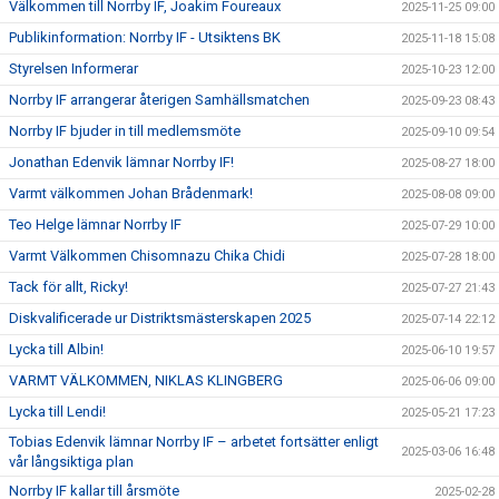
Välkommen till Norrby IF, Joakim Foureaux
2025-11-25 09:00
Publikinformation: Norrby IF - Utsiktens BK
2025-11-18 15:08
Styrelsen Informerar
2025-10-23 12:00
Norrby IF arrangerar återigen Samhällsmatchen
2025-09-23 08:43
Norrby IF bjuder in till medlemsmöte
2025-09-10 09:54
Jonathan Edenvik lämnar Norrby IF!
2025-08-27 18:00
Varmt välkommen Johan Brådenmark!
2025-08-08 09:00
Teo Helge lämnar Norrby IF
2025-07-29 10:00
Varmt Välkommen Chisomnazu Chika Chidi
2025-07-28 18:00
Tack för allt, Ricky!
2025-07-27 21:43
Diskvalificerade ur Distriktsmästerskapen 2025
2025-07-14 22:12
Lycka till Albin!
2025-06-10 19:57
VARMT VÄLKOMMEN, NIKLAS KLINGBERG
2025-06-06 09:00
Lycka till Lendi!
2025-05-21 17:23
Tobias Edenvik lämnar Norrby IF – arbetet fortsätter enligt
2025-03-06 16:48
vår långsiktiga plan
Norrby IF kallar till årsmöte
2025-02-28