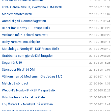
U19 säkert vidare till semifinal
2016-06-01 21:12
U19 - Gerdskens BK, kvartsfinal i DM ikväll
2016-06-01 10:38
Medlemsmötet ikväll
2016-05-31 10:07
Anmäl dig till Sommarlägret nu!
2016-05-31 09:44
Bilder från Norrby IF - Prespa Birlik
2016-05-30 14:28
Veckans mål? Richard Yarsuvat?
2016-05-30 08:20
Richy Yarsuvat matchhjälte.
2016-05-30 08:14
Matchdags: Norrby IF - KSF Prespa Birlik
2016-05-29 06:40
Grabbarna som gjorde DM-bragden
2016-05-29 06:24
Seger för U19
2016-05-28 18:28
Storseger för U16 i DM
2016-05-28 17:04
Välkommen på Medlemsmöte tisdag 31/5
2016-05-27 14:14
Match på söndag!
2016-05-26 11:39
Webb-TV Norrby IF - KSF Prespa Birlik
2016-05-25 22:25
Vi lyckades inte få hål på Öster
2016-05-23 09:20
Följ Östers IF - Norrby IF på webben
2016-05-22 11:44