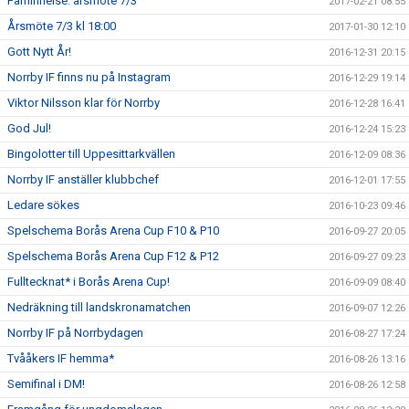
Påminnelse: årsmöte 7/3
2017-02-21 08:55
Årsmöte 7/3 kl 18:00
2017-01-30 12:10
Gott Nytt År!
2016-12-31 20:15
Norrby IF finns nu på Instagram
2016-12-29 19:14
Viktor Nilsson klar för Norrby
2016-12-28 16:41
God Jul!
2016-12-24 15:23
Bingolotter till Uppesittarkvällen
2016-12-09 08:36
Norrby IF anställer klubbchef
2016-12-01 17:55
Ledare sökes
2016-10-23 09:46
Spelschema Borås Arena Cup F10 & P10
2016-09-27 20:05
Spelschema Borås Arena Cup F12 & P12
2016-09-27 09:23
Fulltecknat* i Borås Arena Cup!
2016-09-09 08:40
Nedräkning till landskronamatchen
2016-09-07 12:26
Norrby IF på Norrbydagen
2016-08-27 17:24
Tvååkers IF hemma*
2016-08-26 13:16
Semifinal i DM!
2016-08-26 12:58