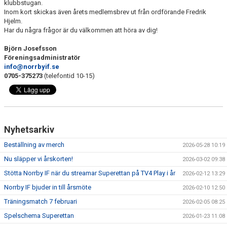
klubbstugan.
Inom kort skickas även årets medlemsbrev ut från ordförande Fredrik
Hjelm.
Har du några frågor är du välkommen att höra av dig!
Björn Josefsson
Föreningsadministratör
info@norrbyif.se
0705-375273
(telefontid 10-15)
Nyhetsarkiv
Beställning av merch
2026-05-28 10:19
Nu släpper vi årskorten!
2026-03-02 09:38
Stötta Norrby IF när du streamar Superettan på TV4 Play i år
2026-02-12 13:29
Norrby IF bjuder in till årsmöte
2026-02-10 12:50
Träningsmatch 7 februari
2026-02-05 08:25
Spelschema Superettan
2026-01-23 11:08