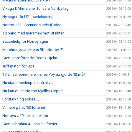
Medis frispark mot Utsikten
2016-04-26 14:58
Viktiga DM-matcher för våra Norrby-lag
2016-04-26 10:08
Ny seger för U21, serieledning!
2016-04-26 09:39
Norrby U21 - Stenungsunds IF idag
2016-04-25 12:49
1 poäng med mersmak mot Utsikten
2016-04-25 10:21
Succéhelg för Norrbylagen
2016-04-25 10:03
Matchdags Utsiktens BK - Norrby IF
2016-04-24 08:27
Grattis ordförande Fredrik Hjelm
2016-04-21 11:00
Tuff match för U21
2016-04-21 10:13
17-2 i seriepremiären! Enes Poyraz gjorde 12 mål!
2016-04-21 09:31
Nu startar seriespelet på allvar
2016-04-19 09:36
Nu kan du se Norrby-Mjällby i repris!
2016-04-18 16:48
Förstärkning sökes......
2016-04-18 15:58
Vinnare på 50/50-lotteriet
2016-04-18 11:20
Norrbys U19 fick en lektion
2016-04-18 11:06
Grattis Ibrahim Alushaj till frieriet
2016-04-17 08:36