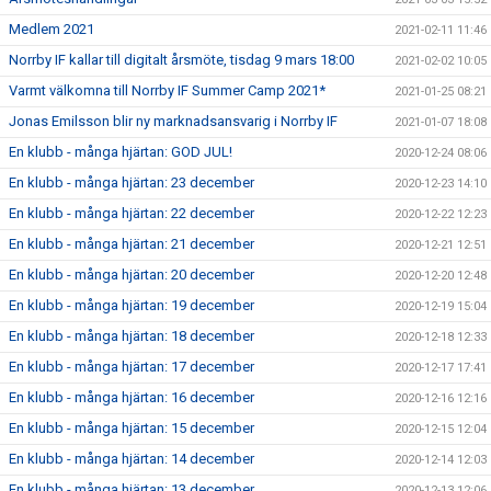
Medlem 2021
2021-02-11 11:46
Norrby IF kallar till digitalt årsmöte, tisdag 9 mars 18:00
2021-02-02 10:05
Varmt välkomna till Norrby IF Summer Camp 2021*
2021-01-25 08:21
Jonas Emilsson blir ny marknadsansvarig i Norrby IF
2021-01-07 18:08
En klubb - många hjärtan: GOD JUL!
2020-12-24 08:06
En klubb - många hjärtan: 23 december
2020-12-23 14:10
En klubb - många hjärtan: 22 december
2020-12-22 12:23
En klubb - många hjärtan: 21 december
2020-12-21 12:51
En klubb - många hjärtan: 20 december
2020-12-20 12:48
En klubb - många hjärtan: 19 december
2020-12-19 15:04
En klubb - många hjärtan: 18 december
2020-12-18 12:33
En klubb - många hjärtan: 17 december
2020-12-17 17:41
En klubb - många hjärtan: 16 december
2020-12-16 12:16
En klubb - många hjärtan: 15 december
2020-12-15 12:04
En klubb - många hjärtan: 14 december
2020-12-14 12:03
En klubb - många hjärtan: 13 december
2020-12-13 12:06