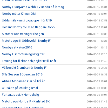
Kreshnik Asllani klar för Norrby IF
2016-03-18 10:25
Norrby-Husqvarna webb-TV sänds på lördag
2016-03-16 15:34
Norrby möter Kinna i DM
2016-03-15 10:07
Uddamåls vinst i Ligacupen för U19!
2016-03-13 17:51
Heltänt Norrby föll med flaggan i topp
2016-03-12 19:01
Matcher och träningar i helgen
2016-03-11 13:38
Matchdags IK Oddevold - Norrby IF
2016-03-11 13:25
Norrbys styrelse 2016
2016-03-11 10:12
Norrby IF inför träningsavgifter
2016-03-10 12:10
Träning för flickor och pojkar 8 till 12 år
2016-03-10 11:45
Välbesökt årsmöte för Norrby IF
2016-03-10 09:36
Silly Season Söderettan 2016
2016-03-09 16:38
Abbas Mohamad klar på två år
2016-03-09 10:01
U19 åkte på en riktig smäll
2016-03-08 10:33
Fortsatt positiv Norrbyhelg
2016-03-06 19:04
Matchdags Norrby IF - Karlstad BK
2016-03-06 11:45