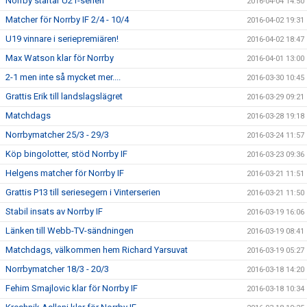
Norrby startar U21-serien
2016-04-04 14:50
Matcher för Norrby IF 2/4 - 10/4
2016-04-02 19:31
U19 vinnare i seriepremiären!
2016-04-02 18:47
Max Watson klar för Norrby
2016-04-01 13:00
2-1 men inte så mycket mer....
2016-03-30 10:45
Grattis Erik till landslagslägret
2016-03-29 09:21
Matchdags
2016-03-28 19:18
Norrbymatcher 25/3 - 29/3
2016-03-24 11:57
Köp bingolotter, stöd Norrby IF
2016-03-23 09:36
Helgens matcher för Norrby IF
2016-03-21 11:51
Grattis P13 till seriesegern i Vinterserien
2016-03-21 11:50
Stabil insats av Norrby IF
2016-03-19 16:06
Länken till Webb-TV-sändningen
2016-03-19 08:41
Matchdags, välkommen hem Richard Yarsuvat
2016-03-19 05:27
Norrbymatcher 18/3 - 20/3
2016-03-18 14:20
Fehim Smajlovic klar för Norrby IF
2016-03-18 10:34