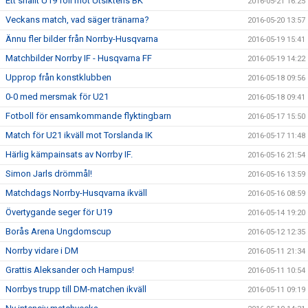
Ett snällt U19 föll mot Utsiktens BK
2016-05-21 16:25
Veckans match, vad säger tränarna?
2016-05-20 13:57
Ännu fler bilder från Norrby-Husqvarna
2016-05-19 15:41
Matchbilder Norrby IF - Husqvarna FF
2016-05-19 14:22
Upprop från konstklubben
2016-05-18 09:56
0-0 med mersmak för U21
2016-05-18 09:41
Fotboll för ensamkommande flyktingbarn
2016-05-17 15:50
Match för U21 ikväll mot Torslanda IK
2016-05-17 11:48
Härlig kämpainsats av Norrby IF.
2016-05-16 21:54
Simon Jarls drömmål!
2016-05-16 13:59
Matchdags Norrby-Husqvarna ikväll
2016-05-16 08:59
Övertygande seger för U19
2016-05-14 19:20
Borås Arena Ungdomscup
2016-05-12 12:35
Norrby vidare i DM
2016-05-11 21:34
Grattis Aleksander och Hampus!
2016-05-11 10:54
Norrbys trupp till DM-matchen ikväll
2016-05-11 09:19