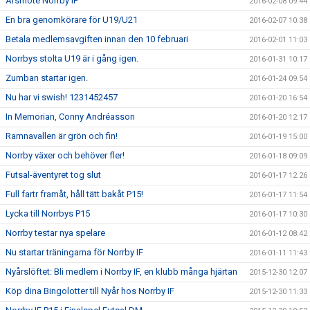
Årsmöte Norrby IF
2016-02-08 09:44
En bra genomkörare för U19/U21
2016-02-07 10:38
Betala medlemsavgiften innan den 10 februari
2016-02-01 11:03
Norrbys stolta U19 är i gång igen.
2016-01-31 10:17
Zumban startar igen.
2016-01-24 09:54
Nu har vi swish! 1231452457
2016-01-20 16:54
In Memorian, Conny Andréasson
2016-01-20 12:17
Ramnavallen är grön och fin!
2016-01-19 15:00
Norrby växer och behöver fler!
2016-01-18 09:09
Futsal-äventyret tog slut
2016-01-17 12:26
Full fartr framåt, håll tätt bakåt P15!
2016-01-17 11:54
Lycka till Norrbys P15
2016-01-17 10:30
Norrby testar nya spelare
2016-01-12 08:42
Nu startar träningarna för Norrby IF
2016-01-11 11:43
Nyårslöftet: Bli medlem i Norrby IF, en klubb många hjärtan
2015-12-30 12:07
Köp dina Bingolotter till Nyår hos Norrby IF
2015-12-30 11:33