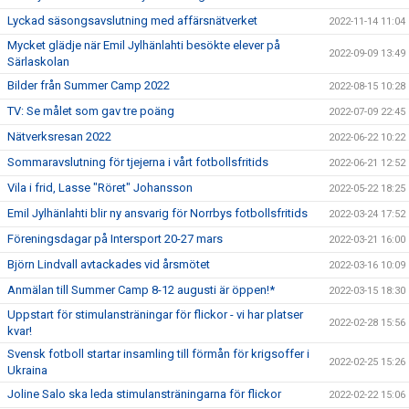
Lyckad säsongsavslutning med affärsnätverket
2022-11-14 11:04
Mycket glädje när Emil Jylhänlahti besökte elever på
2022-09-09 13:49
Särlaskolan
Bilder från Summer Camp 2022
2022-08-15 10:28
TV: Se målet som gav tre poäng
2022-07-09 22:45
Nätverksresan 2022
2022-06-22 10:22
Sommaravslutning för tjejerna i vårt fotbollsfritids
2022-06-21 12:52
Vila i frid, Lasse "Röret" Johansson
2022-05-22 18:25
Emil Jylhänlahti blir ny ansvarig för Norrbys fotbollsfritids
2022-03-24 17:52
Föreningsdagar på Intersport 20-27 mars
2022-03-21 16:00
Björn Lindvall avtackades vid årsmötet
2022-03-16 10:09
Anmälan till Summer Camp 8-12 augusti är öppen!*
2022-03-15 18:30
Uppstart för stimulansträningar för flickor - vi har platser
2022-02-28 15:56
kvar!
Svensk fotboll startar insamling till förmån för krigsoffer i
2022-02-25 15:26
Ukraina
Joline Salo ska leda stimulansträningarna för flickor
2022-02-22 15:06