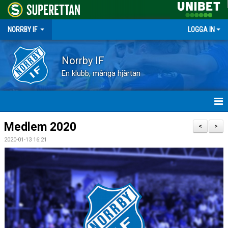
NORRBY IF
LOGGA IN
Norrby IF
En klubb, många hjärtan
HEM
Medlem 2020
<
>
2020-01-13 16:21
NYHETER
FÖRENINGEN
KALENDER
VÅRA LAG