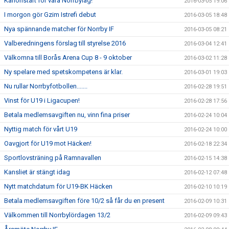
Kanonstart för våra Norrbylag!
2016-03-05 19:06
I morgon gör Gzim Istrefi debut
2016-03-05 18:48
Nya spännande matcher för Norrby IF
2016-03-05 08:21
Valberedningens förslag till styrelse 2016
2016-03-04 12:41
Välkomna till Borås Arena Cup 8 - 9 oktober
2016-03-02 11:28
Ny spelare med spetskompetens är klar.
2016-03-01 19:03
Nu rullar Norrbyfotbollen.......
2016-02-28 19:51
Vinst för U19 i Ligacupen!
2016-02-28 17:56
Betala medlemsavgiften nu, vinn fina priser
2016-02-24 10:04
Nyttig match för vårt U19
2016-02-24 10:00
Oavgjort för U19 mot Häcken!
2016-02-18 22:34
Sportlovsträning på Ramnavallen
2016-02-15 14:38
Kansliet är stängt idag
2016-02-12 07:48
Nytt matchdatum för U19-BK Häcken
2016-02-10 10:19
Betala medlemsavgiften före 10/2 så får du en present
2016-02-09 10:31
Välkommen till Norrbylördagen 13/2
2016-02-09 09:43