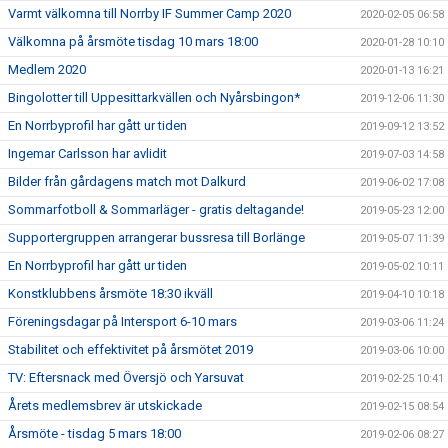
Varmt välkomna till Norrby IF Summer Camp 2020
2020-02-05 06:58
Välkomna på årsmöte tisdag 10 mars 18:00
2020-01-28 10:10
Medlem 2020
2020-01-13 16:21
Bingolotter till Uppesittarkvällen och Nyårsbingon*
2019-12-06 11:30
En Norrbyprofil har gått ur tiden
2019-09-12 13:52
Ingemar Carlsson har avlidit
2019-07-03 14:58
Bilder från gårdagens match mot Dalkurd
2019-06-02 17:08
Sommarfotboll & Sommarläger - gratis deltagande!
2019-05-23 12:00
Supportergruppen arrangerar bussresa till Borlänge
2019-05-07 11:39
En Norrbyprofil har gått ur tiden
2019-05-02 10:11
Konstklubbens årsmöte 18:30 ikväll
2019-04-10 10:18
Föreningsdagar på Intersport 6-10 mars
2019-03-06 11:24
Stabilitet och effektivitet på årsmötet 2019
2019-03-06 10:00
TV: Eftersnack med Översjö och Yarsuvat
2019-02-25 10:41
Årets medlemsbrev är utskickade
2019-02-15 08:54
Årsmöte - tisdag 5 mars 18:00
2019-02-06 08:27