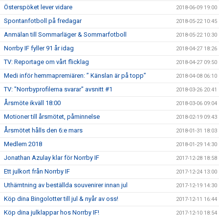
Österspöket lever vidare
2018-06-09 19:00
Spontanfotboll på fredagar
2018-05-22 10:45
Anmälan till Sommarläger & Sommarfotboll
2018-05-22 10:30
Norrby IF fyller 91 år idag
2018-04-27 18:26
TV: Reportage om vårt flicklag
2018-04-27 09:50
Medi inför hemmapremiären: ” Känslan är på topp”
2018-04-08 06:10
TV: "Norrbyprofilerna svarar" avsnitt #1
2018-03-26 20:41
Årsmöte ikväll 18:00
2018-03-06 09:04
Motioner till årsmötet, påminnelse
2018-02-19 09:43
Årsmötet hålls den 6:e mars
2018-01-31 18:03
Medlem 2018
2018-01-29 14:30
Jonathan Azulay klar för Norrby IF
2017-12-28 18:58
Ett julkort från Norrby IF
2017-12-24 13:00
Uthämtning av beställda souvenirer innan jul
2017-12-19 14:30
Köp dina Bingolotter till jul & nyår av oss!
2017-12-11 16:44
Köp dina julklappar hos Norrby IF!
2017-12-10 18:54