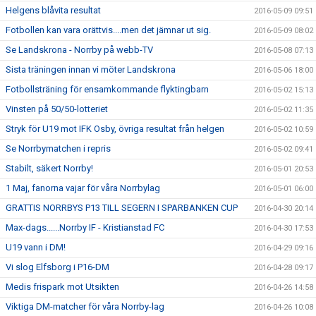
Helgens blåvita resultat
2016-05-09 09:51
Fotbollen kan vara orättvis....men det jämnar ut sig.
2016-05-09 08:02
Se Landskrona - Norrby på webb-TV
2016-05-08 07:13
Sista träningen innan vi möter Landskrona
2016-05-06 18:00
Fotbollsträning för ensamkommande flyktingbarn
2016-05-02 15:13
Vinsten på 50/50-lotteriet
2016-05-02 11:35
Stryk för U19 mot IFK Osby, övriga resultat från helgen
2016-05-02 10:59
Se Norrbymatchen i repris
2016-05-02 09:41
Stabilt, säkert Norrby!
2016-05-01 20:53
1 Maj, fanorna vajar för våra Norrbylag
2016-05-01 06:00
GRATTIS NORRBYS P13 TILL SEGERN I SPARBANKEN CUP
2016-04-30 20:14
Max-dags......Norrby IF - Kristianstad FC
2016-04-30 17:53
U19 vann i DM!
2016-04-29 09:16
Vi slog Elfsborg i P16-DM
2016-04-28 09:17
Medis frispark mot Utsikten
2016-04-26 14:58
Viktiga DM-matcher för våra Norrby-lag
2016-04-26 10:08