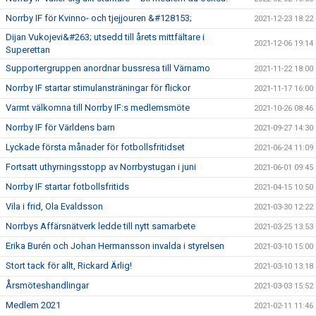
Norrby IF för Kvinno- och tjejjouren &#128153;
2021-12-23 18:22
Dijan Vukojevi&#263; utsedd till årets mittfältare i
2021-12-06 19:14
Superettan
Supportergruppen anordnar bussresa till Värnamo
2021-11-22 18:00
Norrby IF startar stimulansträningar för flickor
2021-11-17 16:00
Varmt välkomna till Norrby IF:s medlemsmöte
2021-10-26 08:46
Norrby IF för Världens barn
2021-09-27 14:30
Lyckade första månader för fotbollsfritidset
2021-06-24 11:09
Fortsatt uthyrningsstopp av Norrbystugan i juni
2021-06-01 09:45
Norrby IF startar fotbollsfritids
2021-04-15 10:50
Vila i frid, Ola Evaldsson
2021-03-30 12:22
Norrbys Affärsnätverk ledde till nytt samarbete
2021-03-25 13:53
Erika Burén och Johan Hermansson invalda i styrelsen
2021-03-10 15:00
Stort tack för allt, Rickard Ärlig!
2021-03-10 13:18
Årsmöteshandlingar
2021-03-03 15:52
Medlem 2021
2021-02-11 11:46