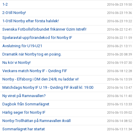
1-2
2016-06-23 19:50
2-0 till Norrby!
2016-06-23 19:36
1-0 till Norrby efter första halvlek!
2016-06-23 19:22
Svenska Fotbollsförbundet frikänner Gzim Istrefi!
2016-06-22 12:41
Spelaravtal-uppförandekod för Norrby IF
2016-06-22 11:59
Avslutning för U19-U21
2016-06-21 13:11
Dramatik när Norrby tog en poäng.
2016-06-20 08:39
Nu kör vi Norrby!
2016-06-19 07:30
Veckans match Norrby IF - Qviding FIF
2016-06-18 12:28
Norrby - Elfsborg i DM den 24/8, nu laddar vi!
2016-06-16 13:59
Matchdags Norrby IF U 19 - Qviding FIF ikväll kl. 19.00
2016-06-16 13:47
Ny vinst på Ramnavallen?
2016-06-16 11:40
Dagbok från Sommarlägret
2016-06-15 13:33
Härlig seger för Norrby IF
2016-06-15 09:02
Norrby-Trollhättan på Ramnavallen ikväll
2016-06-14 08:52
Sommarlägret har startat
2016-06-13 11:34