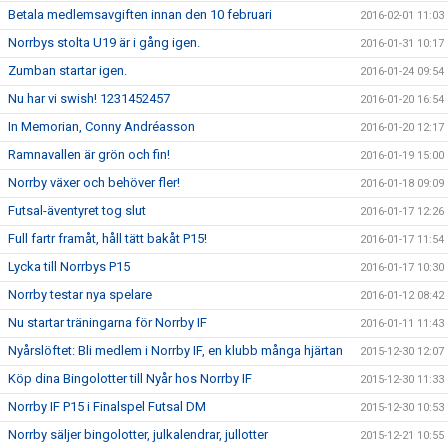
Betala medlemsavgiften innan den 10 februari
2016-02-01 11:03
Norrbys stolta U19 är i gång igen.
2016-01-31 10:17
Zumban startar igen.
2016-01-24 09:54
Nu har vi swish! 1231452457
2016-01-20 16:54
In Memorian, Conny Andréasson
2016-01-20 12:17
Ramnavallen är grön och fin!
2016-01-19 15:00
Norrby växer och behöver fler!
2016-01-18 09:09
Futsal-äventyret tog slut
2016-01-17 12:26
Full fartr framåt, håll tätt bakåt P15!
2016-01-17 11:54
Lycka till Norrbys P15
2016-01-17 10:30
Norrby testar nya spelare
2016-01-12 08:42
Nu startar träningarna för Norrby IF
2016-01-11 11:43
Nyårslöftet: Bli medlem i Norrby IF, en klubb många hjärtan
2015-12-30 12:07
Köp dina Bingolotter till Nyår hos Norrby IF
2015-12-30 11:33
Norrby IF P15 i Finalspel Futsal DM
2015-12-30 10:53
Norrby säljer bingolotter, julkalendrar, jullotter
2015-12-21 10:55