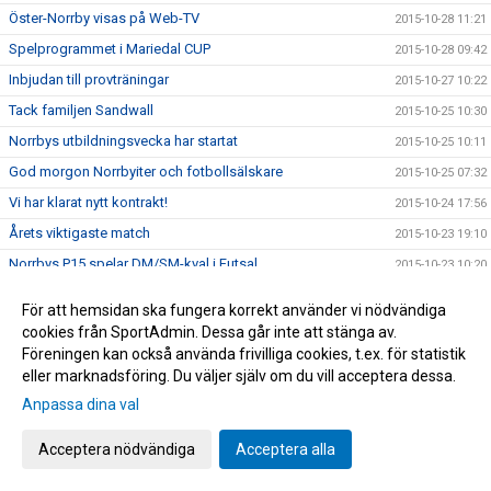
Öster-Norrby visas på Web-TV
2015-10-28 11:21
Spelprogrammet i Mariedal CUP
2015-10-28 09:42
Inbjudan till provträningar
2015-10-27 10:22
Tack familjen Sandwall
2015-10-25 10:30
Norrbys utbildningsvecka har startat
2015-10-25 10:11
God morgon Norrbyiter och fotbollsälskare
2015-10-25 07:32
Vi har klarat nytt kontrakt!
2015-10-24 17:56
Årets viktigaste match
2015-10-23 19:10
Norrbys P15 spelar DM/SM-kval i Futsal
2015-10-23 10:20
Nu gäller det! Vinna eller försvinna!
2015-10-22 09:40
För att hemsidan ska fungera korrekt använder vi nödvändiga
Grattis Raymond Fridén
2015-10-20 14:24
cookies från SportAdmin. Dessa går inte att stänga av.
Föreningen kan också använda frivilliga cookies, t.ex. för statistik
Norrby orkade inte
2015-10-17 16:45
eller marknadsföring. Du väljer själv om du vill acceptera dessa.
Följ Norrby-matchen live via Borås Tidning
2015-10-16 17:15
Anpassa dina val
NORRBYGALAN DEN 28 NOVEMBER
2015-10-16 13:20
Zumban startar 18.30 idag
Acceptera nödvändiga
Acceptera alla
2015-10-14 13:53
BLIXTCUPEN 2015
2015-10-14 10:57