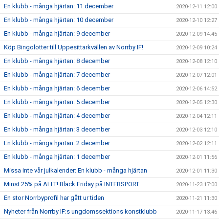
En klubb - många hjärtan: 11 december
2020-12-11 12:00
En klubb - många hjärtan: 10 december
2020-12-10 12:27
En klubb - många hjärtan: 9 december
2020-12-09 14:45
Köp Bingolotter till Uppesittarkvällen av Norrby IF!
2020-12-09 10:24
En klubb - många hjärtan: 8 december
2020-12-08 12:10
En klubb - många hjärtan: 7 december
2020-12-07 12:01
En klubb - många hjärtan: 6 december
2020-12-06 14:52
En klubb - många hjärtan: 5 december
2020-12-05 12:30
En klubb - många hjärtan: 4 december
2020-12-04 12:11
En klubb - många hjärtan: 3 december
2020-12-03 12:10
En klubb - många hjärtan: 2 december
2020-12-02 12:11
En klubb - många hjärtan: 1 december
2020-12-01 11:56
Missa inte vår julkalender: En klubb - många hjärtan
2020-12-01 11:30
Minst 25% på ALLT! Black Friday på INTERSPORT
2020-11-23 17:00
En stor Norrbyprofil har gått ur tiden
2020-11-21 11:30
Nyheter från Norrby IF:s ungdomssektions konstklubb
2020-11-17 13:46