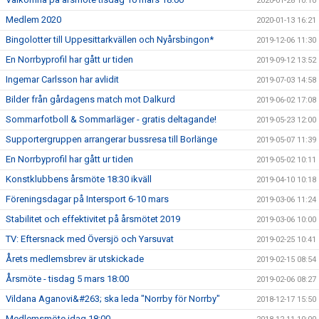
2020-01-28 10:10
Medlem 2020
2020-01-13 16:21
Bingolotter till Uppesittarkvällen och Nyårsbingon*
2019-12-06 11:30
En Norrbyprofil har gått ur tiden
2019-09-12 13:52
Ingemar Carlsson har avlidit
2019-07-03 14:58
Bilder från gårdagens match mot Dalkurd
2019-06-02 17:08
Sommarfotboll & Sommarläger - gratis deltagande!
2019-05-23 12:00
Supportergruppen arrangerar bussresa till Borlänge
2019-05-07 11:39
En Norrbyprofil har gått ur tiden
2019-05-02 10:11
Konstklubbens årsmöte 18:30 ikväll
2019-04-10 10:18
Föreningsdagar på Intersport 6-10 mars
2019-03-06 11:24
Stabilitet och effektivitet på årsmötet 2019
2019-03-06 10:00
TV: Eftersnack med Översjö och Yarsuvat
2019-02-25 10:41
Årets medlemsbrev är utskickade
2019-02-15 08:54
Årsmöte - tisdag 5 mars 18:00
2019-02-06 08:27
Vildana Aganovi&#263; ska leda "Norrby för Norrby"
2018-12-17 15:50
Medlemsmöte idag 18:00