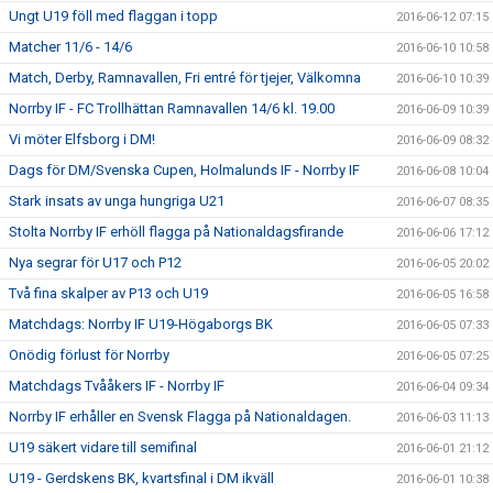
Ungt U19 föll med flaggan i topp
2016-06-12 07:15
Matcher 11/6 - 14/6
2016-06-10 10:58
Match, Derby, Ramnavallen, Fri entré för tjejer, Välkomna
2016-06-10 10:39
Norrby IF - FC Trollhättan Ramnavallen 14/6 kl. 19.00
2016-06-09 10:39
Vi möter Elfsborg i DM!
2016-06-09 08:32
Dags för DM/Svenska Cupen, Holmalunds IF - Norrby IF
2016-06-08 10:04
Stark insats av unga hungriga U21
2016-06-07 08:35
Stolta Norrby IF erhöll flagga på Nationaldagsfirande
2016-06-06 17:12
Nya segrar för U17 och P12
2016-06-05 20:02
Två fina skalper av P13 och U19
2016-06-05 16:58
Matchdags: Norrby IF U19-Högaborgs BK
2016-06-05 07:33
Onödig förlust för Norrby
2016-06-05 07:25
Matchdags Tvååkers IF - Norrby IF
2016-06-04 09:34
Norrby IF erhåller en Svensk Flagga på Nationaldagen.
2016-06-03 11:13
U19 säkert vidare till semifinal
2016-06-01 21:12
U19 - Gerdskens BK, kvartsfinal i DM ikväll
2016-06-01 10:38