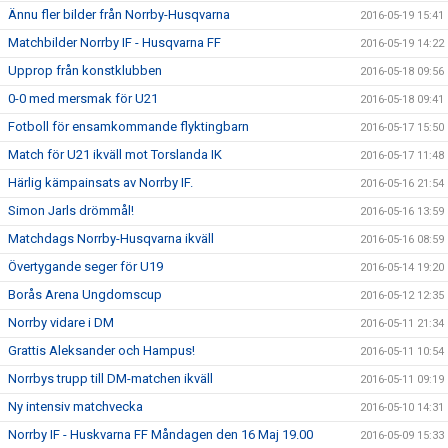
Ännu fler bilder från Norrby-Husqvarna
2016-05-19 15:41
Matchbilder Norrby IF - Husqvarna FF
2016-05-19 14:22
Upprop från konstklubben
2016-05-18 09:56
0-0 med mersmak för U21
2016-05-18 09:41
Fotboll för ensamkommande flyktingbarn
2016-05-17 15:50
Match för U21 ikväll mot Torslanda IK
2016-05-17 11:48
Härlig kämpainsats av Norrby IF.
2016-05-16 21:54
Simon Jarls drömmål!
2016-05-16 13:59
Matchdags Norrby-Husqvarna ikväll
2016-05-16 08:59
Övertygande seger för U19
2016-05-14 19:20
Borås Arena Ungdomscup
2016-05-12 12:35
Norrby vidare i DM
2016-05-11 21:34
Grattis Aleksander och Hampus!
2016-05-11 10:54
Norrbys trupp till DM-matchen ikväll
2016-05-11 09:19
Ny intensiv matchvecka
2016-05-10 14:31
Norrby IF - Huskvarna FF Måndagen den 16 Maj 19.00
2016-05-09 15:33