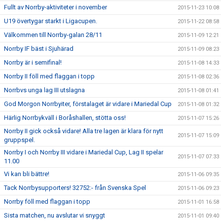
Fullt av Norrby-aktiviteter i november
2015-11-23 10:08
U19 övertygar starkt i Ligacupen.
2015-11-22 08:58
Välkommen till Norrby-galan 28/11
2015-11-09 12:21
Norrby IF bäst i Sjuhärad
2015-11-09 08:23
Norrby är i semifinal!
2015-11-08 14:33
Norrby II föll med flaggan i topp
2015-11-08 02:36
Norrbvs unga lag III utslagna
2015-11-08 01:41
God Morgon Norrbyiter, förstalaget är vidare i Mariedal Cup
2015-11-08 01:32
Härlig Norrbykväll i Boråshallen, stötta oss!
2015-11-07 15:26
Norrby II gick också vidare! Alla tre lagen är klara för nytt
2015-11-07 15:09
gruppspel.
Norrby I och Norrby III vidare i Mariedal Cup, Lag II spelar
2015-11-07 07:33
11.00
Vi kan bli bättre!
2015-11-06 09:35
Tack Norrbysupporters! 32752:- från Svenska Spel
2015-11-06 09:23
Norrby föll med flaggan i topp
2015-11-01 16:58
Sista matchen, nu avslutar vi snyggt
2015-11-01 09:40