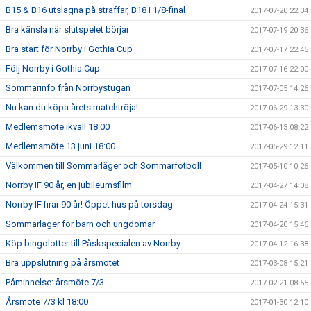
B15 & B16 utslagna på straffar, B18 i 1/8-final
2017-07-20 22:34
Bra känsla när slutspelet börjar
2017-07-19 20:36
Bra start för Norrby i Gothia Cup
2017-07-17 22:45
Följ Norrby i Gothia Cup
2017-07-16 22:00
Sommarinfo från Norrbystugan
2017-07-05 14:26
Nu kan du köpa årets matchtröja!
2017-06-29 13:30
Medlemsmöte ikväll 18:00
2017-06-13 08:22
Medlemsmöte 13 juni 18:00
2017-05-29 12:11
Välkommen till Sommarläger och Sommarfotboll
2017-05-10 10:26
Norrby IF 90 år, en jubileumsfilm
2017-04-27 14:08
Norrby IF firar 90 år! Öppet hus på torsdag
2017-04-24 15:31
Sommarläger för barn och ungdomar
2017-04-20 15:46
Köp bingolotter till Påskspecialen av Norrby
2017-04-12 16:38
Bra uppslutning på årsmötet
2017-03-08 15:21
Påminnelse: årsmöte 7/3
2017-02-21 08:55
Årsmöte 7/3 kl 18:00
2017-01-30 12:10