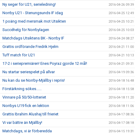
Ny seger för U21, serieledning!
2016-04-26 09:39
Norrby U21 - Stenungsunds IF idag
2016-04-25 12:49
1 poäng med mersmak mot Utsikten
2016-04-25 10:21
Succéhelg för Norrbylagen
2016-04-25 10:03
Matchdags Utsiktens BK - Norrby IF
2016-04-24 08:27
Grattis ordförande Fredrik Hjelm
2016-04-21 11:00
Tuff match för U21
2016-04-21 10:13
17-2 i seriepremiären! Enes Poyraz gjorde 12 mål!
2016-04-21 09:31
Nu startar seriespelet på allvar
2016-04-19 09:36
Nu kan du se Norrby-Mjällby i repris!
2016-04-18 16:48
Förstärkning sökes......
2016-04-18 15:58
Vinnare på 50/50-lotteriet
2016-04-18 11:20
Norrbys U19 fick en lektion
2016-04-18 11:06
Grattis Ibrahim Alushaj till frieriet
2016-04-17 08:36
Vi var bättre än Mjällby!
2016-04-17 08:18
Matchdags, vi är förberedda
2016-04-15 19:31