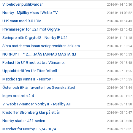
Vi behöver publikvärdar
2016-04-14 10:30
Norrby - Mjällby visas i Webb-TV
2016-04-14 09:52
U19 vann med 9-0 i DM
2016-04-13 14:43
Premiärseger för U21 mot Örgryte
2016-04-12 10:42
Seriepremiär Örgryte IS - Norrby IF U21
2016-04-11 11:18
Sista matcherna innan seriepremiären är klara
2016-04-11 10:24
NORRBY IF P12.......MÄSTARNAS MÄSTARE!
2016-04-10 13:33
Förlust för U19 mot ett bra Värnamo.
2016-04-09 15:48
Upptaktsträffen för Ettanfotboll
2016-04-07 11:25
Matchdags Kinna IF - Norrby IF
2016-04-07 10:35
Öster och BP är favoriter hos Svenska Spel
2016-04-06 13:44
Ingen oro trots 2-4
2016-04-06 11:27
Vi webbTV-sänder Norrby IF - Mjällby AIF
2016-04-05 11:38
Kristoffer Strömberg klar på ett år
2016-04-05 10:47
Norrby startar U21-serien
2016-04-04 14:50
Matcher för Norrby IF 2/4 - 10/4
2016-04-02 19:31