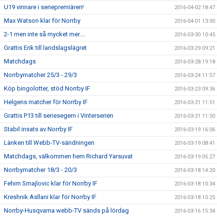
U19 vinnare i seriepremiären!
2016-04-02 18:47
Max Watson klar för Norrby
2016-04-01 13:00
2-1 men inte så mycket mer....
2016-03-30 10:45
Grattis Erik till landslagslägret
2016-03-29 09:21
Matchdags
2016-03-28 19:18
Norrbymatcher 25/3 - 29/3
2016-03-24 11:57
Köp bingolotter, stöd Norrby IF
2016-03-23 09:36
Helgens matcher för Norrby IF
2016-03-21 11:51
Grattis P13 till seriesegern i Vinterserien
2016-03-21 11:50
Stabil insats av Norrby IF
2016-03-19 16:06
Länken till Webb-TV-sändningen
2016-03-19 08:41
Matchdags, välkommen hem Richard Yarsuvat
2016-03-19 05:27
Norrbymatcher 18/3 - 20/3
2016-03-18 14:20
Fehim Smajlovic klar för Norrby IF
2016-03-18 10:34
Kreshnik Asllani klar för Norrby IF
2016-03-18 10:25
Norrby-Husqvarna webb-TV sänds på lördag
2016-03-16 15:34