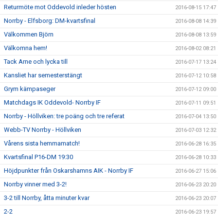
Returmöte mot Oddevold inleder hösten
2016-08-15 17:47
Norrby - Elfsborg: DM-kvartsfinal
2016-08-08 14:39
Välkommen Björn
2016-08-08 13:59
Välkomna hem!
2016-08-02 08:21
Tack Arne och lycka till
2016-07-17 13:24
Kansliet har semesterstängt
2016-07-12 10:58
Grym kämpaseger
2016-07-12 09:00
Matchdags IK Oddevold- Norrby IF
2016-07-11 09:51
Norrby - Höllviken: tre poäng och tre referat
2016-07-04 13:50
Webb-TV Norrby - Höllviken
2016-07-03 12:32
Vårens sista hemmamatch!
2016-06-28 16:35
Kvartsfinal P16-DM 19:30
2016-06-28 10:33
Höjdpunkter från Oskarshamns AIK - Norrby IF
2016-06-27 15:06
Norrby vinner med 3-2!
2016-06-23 20:20
3-2 till Norrby, åtta minuter kvar
2016-06-23 20:07
2-2
2016-06-23 19:57