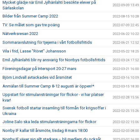
Mycket glädje när Emil Jylhänlahti besökte elever på
2022-09-09 13:49
Särlaskolan
Bilder från Summer Camp 2022
2022-08-15 10:28
TV: Se målet som gav tre poäng
2022-07-09 22:45
Nätverksresan 2022
2022-06-22 10:22
Sommaravslutning för tjejerna i vårt fotbollsfritids
2022-06-21 12:52
Vila i frid, Lasse "Röret" Johansson
2022-05-22 18:25
Emil Jylhänlahti blir ny ansvarig för Norrbys fotbollsfritids
2022-03-24 17:52
Föreningsdagar på Intersport 20-27 mars
2022-03-21 16:00
Björn Lindvall avtackades vid årsmötet
2022-03-16 10:09
Anmälan till Summer Camp 8-12 augusti är öppen!*
2022-03-15 18:30
Uppstart för stimulansträningar för flickor - vi har platser
2022-02-28 15:56
kvar!
Svensk fotboll startar insamling till förmån för krigsoffer i
2022-02-25 15:26
Ukraina
Joline Salo ska leda stimulansträningarna för flickor
2022-02-22 15:06
Norrby IF kallar till årsmöte, tisdag 8 mars 18:00
2022-02-03 08:00
Norrby IF växer sig allt starkare – bli medlem du också!
2022-02-02 16:00