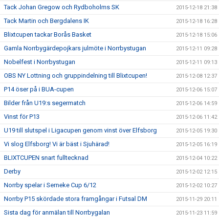
Tack Johan Gregow och Rydboholms SK
2015-12-18 21:38
Tack Martin och Bergdalens IK
2015-12-18 16:28
Blixtcupen tackar Borås Basket
2015-12-18 15:06
Gamla Norrbygärdepojkars julmöte i Norrbystugan
2015-12-11 09:28
Nobelfest i Norrbystugan
2015-12-11 09:13
OBS NY Lottning och gruppindelning till Blixtcupen!
2015-12-08 12:37
P14 öser på i BUA-cupen
2015-12-06 15:07
Bilder från U19:s segermatch
2015-12-06 14:59
Vinst för P13
2015-12-06 11:42
U19 till slutspel i Ligacupen genom vinst över Elfsborg
2015-12-05 19:30
Vi slog Elfsborg! Vi är bäst i Sjuhärad!
2015-12-05 16:19
BLIXTCUPEN snart fulltecknad
2015-12-04 10:22
Derby
2015-12-02 12:15
Norrby spelar i Serneke Cup 6/12
2015-12-02 10:27
Norrby P15 skördade stora framgångar i Futsal DM
2015-11-29 20:11
Sista dag för anmälan till Norrbygalan
2015-11-23 11:59