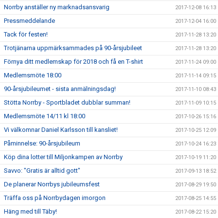
Norrby anställer ny marknadsansvarig
2017-12-08 16:13
Pressmeddelande
2017-12-04 16:00
Tack för festen!
2017-11-28 13:20
Trotjänarna uppmärksammades på 90-årsjubileet
2017-11-28 13:20
Förnya ditt medlemskap för 2018 och få en T-shirt
2017-11-24 09:00
Medlemsmöte 18:00
2017-11-14 09:15
90-årsjubileumet - sista anmälningsdag!
2017-11-10 08:43
Stötta Norrby - Sportbladet dubblar summan!
2017-11-09 10:15
Medlemsmöte 14/11 kl 18:00
2017-10-26 15:16
Vi välkomnar Daniel Karlsson till kansliet!
2017-10-25 12:09
Påminnelse: 90-årsjubileum
2017-10-24 16:23
Köp dina lotter till Miljonkampen av Norrby
2017-10-19 11:20
Savvo: "Gratis är alltid gott"
2017-09-13 18:52
De planerar Norrbys jubileumsfest
2017-08-29 19:50
Träffa oss på Norrbydagen imorgon
2017-08-25 14:55
Häng med till Täby!
2017-08-22 15:20