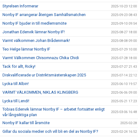
Styrelsen Informerar
2025-10-23 12:00
Norrby IF arrangerar återigen Samhällsmatchen
2025-09-23 08:43
Norrby IF bjuder in till medlemsmöte
2025-09-10 09:54
Jonathan Edenvik lämnar Norrby IF!
2025-08-27 18:00
Varmt välkommen Johan Brådenmark!
2025-08-08 09:00
Teo Helge lämnar Norrby IF
2025-07-29 10:00
Varmt Välkommen Chisomnazu Chika Chidi
2025-07-28 18:00
Tack för allt, Ricky!
2025-07-27 21:43
Diskvalificerade ur Distriktsmästerskapen 2025
2025-07-14 22:12
Lycka till Albin!
2025-06-10 19:57
VARMT VÄLKOMMEN, NIKLAS KLINGBERG
2025-06-06 09:00
Lycka till Lendi!
2025-05-21 17:23
Tobias Edenvik lämnar Norrby IF – arbetet fortsätter enligt
2025-03-06 16:48
vår långsiktiga plan
Norrby IF kallar till årsmöte
2025-02-28
Gillar du sociala medier och vill bli en del av Norrby IF?
2025-02-24 16:52