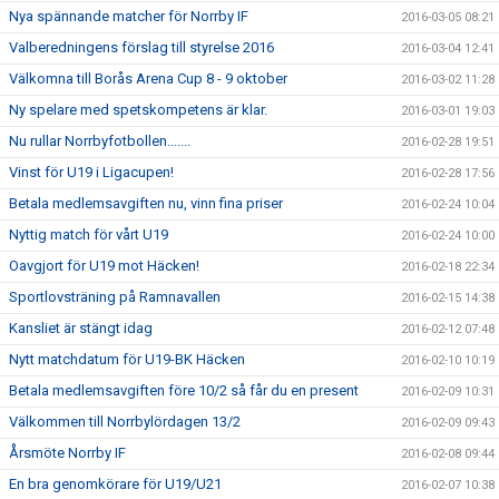
Nya spännande matcher för Norrby IF
2016-03-05 08:21
Valberedningens förslag till styrelse 2016
2016-03-04 12:41
Välkomna till Borås Arena Cup 8 - 9 oktober
2016-03-02 11:28
Ny spelare med spetskompetens är klar.
2016-03-01 19:03
Nu rullar Norrbyfotbollen.......
2016-02-28 19:51
Vinst för U19 i Ligacupen!
2016-02-28 17:56
Betala medlemsavgiften nu, vinn fina priser
2016-02-24 10:04
Nyttig match för vårt U19
2016-02-24 10:00
Oavgjort för U19 mot Häcken!
2016-02-18 22:34
Sportlovsträning på Ramnavallen
2016-02-15 14:38
Kansliet är stängt idag
2016-02-12 07:48
Nytt matchdatum för U19-BK Häcken
2016-02-10 10:19
Betala medlemsavgiften före 10/2 så får du en present
2016-02-09 10:31
Välkommen till Norrbylördagen 13/2
2016-02-09 09:43
Årsmöte Norrby IF
2016-02-08 09:44
En bra genomkörare för U19/U21
2016-02-07 10:38