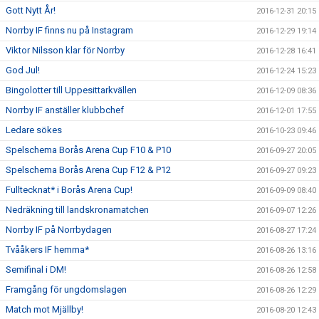
Gott Nytt År!
2016-12-31 20:15
Norrby IF finns nu på Instagram
2016-12-29 19:14
Viktor Nilsson klar för Norrby
2016-12-28 16:41
God Jul!
2016-12-24 15:23
Bingolotter till Uppesittarkvällen
2016-12-09 08:36
Norrby IF anställer klubbchef
2016-12-01 17:55
Ledare sökes
2016-10-23 09:46
Spelschema Borås Arena Cup F10 & P10
2016-09-27 20:05
Spelschema Borås Arena Cup F12 & P12
2016-09-27 09:23
Fulltecknat* i Borås Arena Cup!
2016-09-09 08:40
Nedräkning till landskronamatchen
2016-09-07 12:26
Norrby IF på Norrbydagen
2016-08-27 17:24
Tvååkers IF hemma*
2016-08-26 13:16
Semifinal i DM!
2016-08-26 12:58
Framgång för ungdomslagen
2016-08-26 12:29
Match mot Mjällby!
2016-08-20 12:43