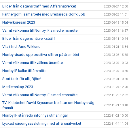
Bilder från dagens träff med Affärsnätverket
2023-08-24 12:00
Partnergolf i samarbete med Bredareds Golfklubb
2023-08-23 11:01
Nätverksresan 2023
2023-06-19 15:04
Varmt välkomna till Norrby IF:s medlemsmöte
2023-06-13 16:57
Bilder från dagens nätverksträff
2023-05-11 10:44
Vila i frid, Arne Wiklund
2023-04-21 13:34
Norrby visade upp positiva siffror på årsmötet
2023-03-08 15:55
Varmt välkomna till kvällens årsmöte!
2023-03-07 10:03
Norrby IF kallar till årsmöte
2023-02-07 13:30
Stort tack för allt, Björn!
2023-02-01 10:30
Medlemskap 2023
2023-01-24 12:20
Varmt välkomna till Norrby IF:s medlemsmöte
2022-11-29 12:32
TV: Klubbchef David Kryssman berättar om Norrbys väg
2022-11-21 13:18
framåt
Norrby IF står redo inför nya utmaningar
2022-11-21 10:00
Lyckad säsongsavslutning med affärsnätverket
2022-11-14 11:04