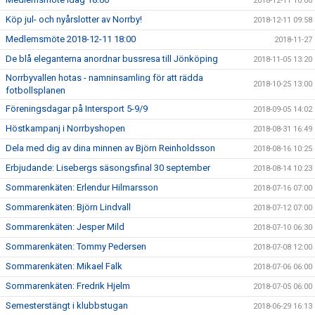
2018-12-11 10:00
Köp jul- och nyårslotter av Norrby!
2018-12-11 09:58
Medlemsmöte 2018-12-11 18:00
2018-11-27
De blå eleganterna anordnar bussresa till Jönköping
2018-11-05 13:20
Norrbyvallen hotas - namninsamling för att rädda
2018-10-25 13:00
fotbollsplanen
Föreningsdagar på Intersport 5-9/9
2018-09-05 14:02
Höstkampanj i Norrbyshopen
2018-08-31 16:49
Dela med dig av dina minnen av Björn Reinholdsson
2018-08-16 10:25
Erbjudande: Lisebergs säsongsfinal 30 september
2018-08-14 10:23
Sommarenkäten: Erlendur Hilmarsson
2018-07-16 07:00
Sommarenkäten: Björn Lindvall
2018-07-12 07:00
Sommarenkäten: Jesper Mild
2018-07-10 06:30
Sommarenkäten: Tommy Pedersen
2018-07-08 12:00
Sommarenkäten: Mikael Falk
2018-07-06 06:00
Sommarenkäten: Fredrik Hjelm
2018-07-05 06:00
Semesterstängt i klubbstugan
2018-06-29 16:13