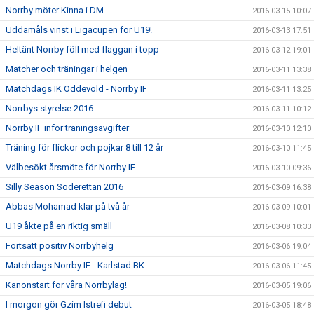
Norrby möter Kinna i DM
2016-03-15 10:07
Uddamåls vinst i Ligacupen för U19!
2016-03-13 17:51
Heltänt Norrby föll med flaggan i topp
2016-03-12 19:01
Matcher och träningar i helgen
2016-03-11 13:38
Matchdags IK Oddevold - Norrby IF
2016-03-11 13:25
Norrbys styrelse 2016
2016-03-11 10:12
Norrby IF inför träningsavgifter
2016-03-10 12:10
Träning för flickor och pojkar 8 till 12 år
2016-03-10 11:45
Välbesökt årsmöte för Norrby IF
2016-03-10 09:36
Silly Season Söderettan 2016
2016-03-09 16:38
Abbas Mohamad klar på två år
2016-03-09 10:01
U19 åkte på en riktig smäll
2016-03-08 10:33
Fortsatt positiv Norrbyhelg
2016-03-06 19:04
Matchdags Norrby IF - Karlstad BK
2016-03-06 11:45
Kanonstart för våra Norrbylag!
2016-03-05 19:06
I morgon gör Gzim Istrefi debut
2016-03-05 18:48