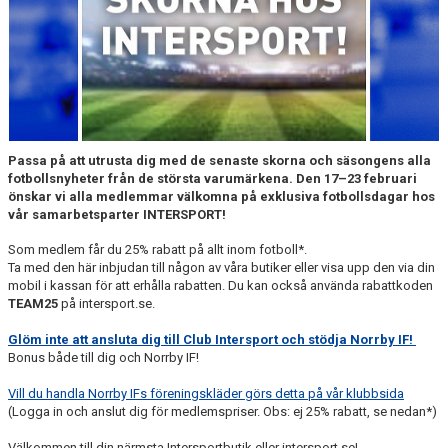
MATCHER
NÄRA NORRBY
VÄRDEGRUND
Passa på att utrusta dig med de senaste skorna och säsongens alla
fotbollsnyheter från de största varumärkena. Den 17–23 februari
önskar vi alla medlemmar välkomna på exklusiva fotbollsdagar hos
vår samarbetsparter INTERSPORT!
Som medlem får du 25% rabatt på allt inom fotboll*.
Ta med den här inbjudan till någon av våra butiker eller visa upp den via din
mobil i kassan för att erhålla rabatten. Du kan också använda rabattkoden
TEAM25
på intersport.se.
Glöm inte att ansluta dig till Club Intersport och stödja Norrby IF!
Bonus både till dig och Norrby IF!
Vill du handla Norrby IFs föreningskläder görs detta på vår klubbsida
(Logga in och anslut dig för medlemspriser. Obs: ej 25% rabatt, se nedan*)
Välkommen till din närmsta Intersportbutik eller intersport.se!