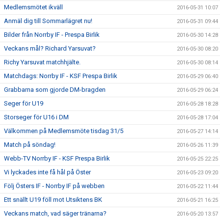
Medlemsmötet ikväll
2016-05-31 10:07
Anmäl dig till Sommarlägret nu!
2016-05-31 09:44
Bilder från Norrby IF - Prespa Birlik
2016-05-30 14:28
Veckans mål? Richard Yarsuvat?
2016-05-30 08:20
Richy Yarsuvat matchhjälte.
2016-05-30 08:14
Matchdags: Norrby IF - KSF Prespa Birlik
2016-05-29 06:40
Grabbarna som gjorde DM-bragden
2016-05-29 06:24
Seger för U19
2016-05-28 18:28
Storseger för U16 i DM
2016-05-28 17:04
Välkommen på Medlemsmöte tisdag 31/5
2016-05-27 14:14
Match på söndag!
2016-05-26 11:39
Webb-TV Norrby IF - KSF Prespa Birlik
2016-05-25 22:25
Vi lyckades inte få hål på Öster
2016-05-23 09:20
Följ Östers IF - Norrby IF på webben
2016-05-22 11:44
Ett snällt U19 föll mot Utsiktens BK
2016-05-21 16:25
Veckans match, vad säger tränarna?
2016-05-20 13:57