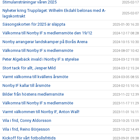
Stimulansträningar våren 2025
2025-02-17
Nyheter kring Truppläget: Wilhelm Ekdahl belönas med A-
2025-02-07
lagskontrakt
Säsongskorten för 2025 är släppta
2025-01-30 16:20
Välkomna till Norrby IF:s medlemsmöte den 19/12
2024-12-17 08:28
Norrby arrangerar landskamper på Borås Arena
2024-10-15 10:30
Välkomna till Norrby IF:s medlemsmöte
2024-08-07 10:42
Peter Algebäck invald i Norrby IF:s styrelse
2024-03-12 19:00
Stort tack för allt, Jesper Mild
2024-03-12 15:24
Varmt välkomna till kvällens årsmöte
2024-03-05 08:55
Norrby IF kallar till årsmöte
2024-02-15 10:16
Bilder från höstens medlemsmöte
2023-11-22 12:39
Välkomna till Norrby IF:s medlemsmöte
2023-11-17 11:29
Varmt välkommen till Norrby IF, Anton Wall!
2023-11-01 16:11
Vila i frid, Conny Aldorsson
2023-10-25 13:59
Vila i frid, Reino Börjesson
2023-10-22 14:49
Kickoff för vårt fotbollsfritids
2023-09-01 09:38