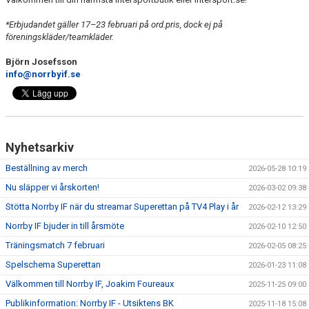
*Erbjudandet gäller 17–23 februari på ord.pris, dock ej på
föreningskläder/teamkläder.
Björn Josefsson
info@norrbyif.se
Nyhetsarkiv
Beställning av merch
2026-05-28 10:19
Nu släpper vi årskorten!
2026-03-02 09:38
Stötta Norrby IF när du streamar Superettan på TV4 Play i år
2026-02-12 13:29
Norrby IF bjuder in till årsmöte
2026-02-10 12:50
Träningsmatch 7 februari
2026-02-05 08:25
Spelschema Superettan
2026-01-23 11:08
Välkommen till Norrby IF, Joakim Foureaux
2025-11-25 09:00
Publikinformation: Norrby IF - Utsiktens BK
2025-11-18 15:08