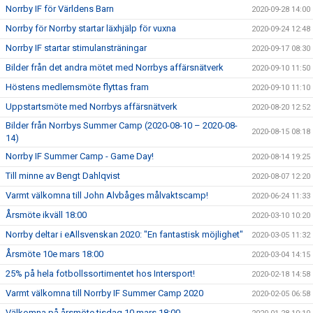
Norrby IF för Världens Barn
2020-09-28 14:00
Norrby för Norrby startar läxhjälp för vuxna
2020-09-24 12:48
Norrby IF startar stimulansträningar
2020-09-17 08:30
Bilder från det andra mötet med Norrbys affärsnätverk
2020-09-10 11:50
Höstens medlemsmöte flyttas fram
2020-09-10 11:10
Uppstartsmöte med Norrbys affärsnätverk
2020-08-20 12:52
Bilder från Norrbys Summer Camp (2020-08-10 – 2020-08-
2020-08-15 08:18
14)
Norrby IF Summer Camp - Game Day!
2020-08-14 19:25
Till minne av Bengt Dahlqvist
2020-08-07 12:20
Varmt välkomna till John Alvbåges målvaktscamp!
2020-06-24 11:33
Årsmöte ikväll 18:00
2020-03-10 10:20
Norrby deltar i eAllsvenskan 2020: "En fantastisk möjlighet"
2020-03-05 11:32
Årsmöte 10e mars 18:00
2020-03-04 14:15
25% på hela fotbollssortimentet hos Intersport!
2020-02-18 14:58
Varmt välkomna till Norrby IF Summer Camp 2020
2020-02-05 06:58
Välkomna på årsmöte tisdag 10 mars 18:00