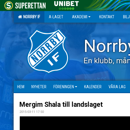
NORRBY IF
A-LAGET
AKADEMI
KONTAKT
BIL
Norrb
En klubb, mån
HEM
NYHETER
FÖRENINGEN
KALENDER
VÅRA LAG
Mergim Shala till landslaget
2015-03-11 17:50