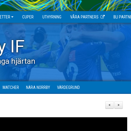
JETTER
CUPER
UTHYRNING
VÅRA PARTNERS
BLI PARTN
y IF
ga hjärtan
MATCHER
NÄRA NORRBY
VÄRDEGRUND
<
>