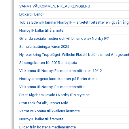
VARMT VÄLKOMMEN, NIKLAS KLINGBERG
Lycka till Lendi!
Tobias Edenvik lämnar Norrby IF – arbetet fortsätter enligt vår lång
Norrby IF kallar till årsmöte
Gillar du sociala medier och vill bli en del av Norrby IF?
Stimulansträningar våren 2025
Nyheter kring Truppläget: Wilhelm Ekdahl belönas med A-lagskont
Säsongskorten för 2025 är släppta
Välkomna till Norrby IF:s medlemsmöte den 19/12
Norrby arrangerar landskamper på Borås Arena
Välkomna till Norrby IF:s medlemsmöte
Peter Algebäck invald i Norrby IF:s styrelse
Stort tack för allt, Jesper Mild
Varmt välkomna till kvällens årsmöte
Norrby IF kallar till årsmöte
Bilder från höstens medlemsmöte