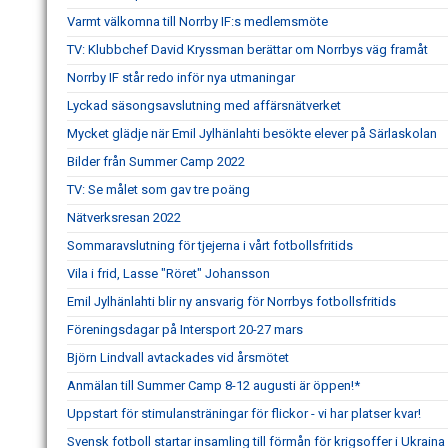
Varmt välkomna till Norrby IF:s medlemsmöte
TV: Klubbchef David Kryssman berättar om Norrbys väg framåt
Norrby IF står redo inför nya utmaningar
Lyckad säsongsavslutning med affärsnätverket
Mycket glädje när Emil Jylhänlahti besökte elever på Särlaskolan
Bilder från Summer Camp 2022
TV: Se målet som gav tre poäng
Nätverksresan 2022
Sommaravslutning för tjejerna i vårt fotbollsfritids
Vila i frid, Lasse "Röret" Johansson
Emil Jylhänlahti blir ny ansvarig för Norrbys fotbollsfritids
Föreningsdagar på Intersport 20-27 mars
Björn Lindvall avtackades vid årsmötet
Anmälan till Summer Camp 8-12 augusti är öppen!*
Uppstart för stimulansträningar för flickor - vi har platser kvar!
Svensk fotboll startar insamling till förmån för krigsoffer i Ukraina