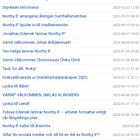
Styrelsen Informerar
2025-10-23 12:00
Norrby IF arrangerar återigen Samhällsmatchen
2025-09-23 08:43
Norrby IF bjuder in till medlemsmöte
2025-09-10 09:54
Jonathan Edenvik lämnar Norrby IF!
2025-08-27 18:00
Varmt välkommen Johan Brådenmark!
2025-08-08 09:00
Teo Helge lämnar Norrby IF
2025-07-29 10:00
Varmt Välkommen Chisomnazu Chika Chidi
2025-07-28 18:00
Tack för allt, Ricky!
2025-07-27 21:43
Diskvalificerade ur Distriktsmästerskapen 2025
2025-07-14 22:12
Lycka till Albin!
2025-06-10 19:57
VARMT VÄLKOMMEN, NIKLAS KLINGBERG
2025-06-06 09:00
Lycka till Lendi!
2025-05-21 17:23
Tobias Edenvik lämnar Norrby IF – arbetet fortsätter enligt
2025-03-06 16:48
vår långsiktiga plan
Norrby IF kallar till årsmöte
2025-02-28
Gillar du sociala medier och vill bli en del av Norrby IF?
2025-02-24 16:52