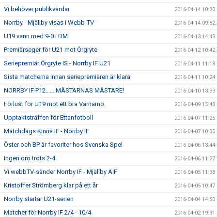
Vi behöver publikvärdar
2016-04-14 10:30
Norrby - Mjällby visas i Webb-TV
2016-04-14 09:52
U19 vann med 9-0 i DM
2016-04-13 14:43
Premiärseger för U21 mot Örgryte
2016-04-12 10:42
Seriepremiär Örgryte IS - Norrby IF U21
2016-04-11 11:18
Sista matcherna innan seriepremiären är klara
2016-04-11 10:24
NORRBY IF P12.......MÄSTARNAS MÄSTARE!
2016-04-10 13:33
Förlust för U19 mot ett bra Värnamo.
2016-04-09 15:48
Upptaktsträffen för Ettanfotboll
2016-04-07 11:25
Matchdags Kinna IF - Norrby IF
2016-04-07 10:35
Öster och BP är favoriter hos Svenska Spel
2016-04-06 13:44
Ingen oro trots 2-4
2016-04-06 11:27
Vi webbTV-sänder Norrby IF - Mjällby AIF
2016-04-05 11:38
Kristoffer Strömberg klar på ett år
2016-04-05 10:47
Norrby startar U21-serien
2016-04-04 14:50
Matcher för Norrby IF 2/4 - 10/4
2016-04-02 19:31