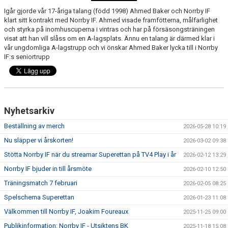
MATCHER
Igår gjorde vår 17-åriga talang (född 1998) Ahmed Baker och Norrby IF
klart sitt kontrakt med Norrby IF. Ahmed visade framfötterna, målfarlighet
NÄRA NORRBY
och styrka på inomhuscuperna i vintras och har på försäsongsträningen
visat att han vill slåss om en A-lagsplats. Ännu en talang är därmed klar i
vår ungdomliga A-lagstrupp och vi önskar Ahmed Baker lycka till i Norrby
VÄRDEGRUND
IF:s seniortrupp
Nyhetsarkiv
Beställning av merch
2026-05-28 10:19
Nu släpper vi årskorten!
2026-03-02 09:38
Stötta Norrby IF när du streamar Superettan på TV4 Play i år
2026-02-12 13:29
Norrby IF bjuder in till årsmöte
2026-02-10 12:50
Träningsmatch 7 februari
2026-02-05 08:25
Spelschema Superettan
2026-01-23 11:08
Välkommen till Norrby IF, Joakim Foureaux
2025-11-25 09:00
Publikinformation: Norrby IF - Utsiktens BK
2025-11-18 15:08