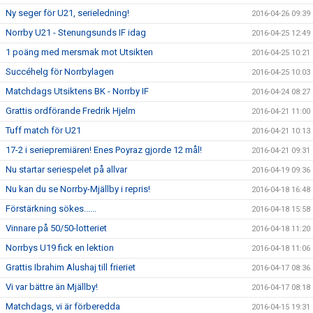
Ny seger för U21, serieledning!
2016-04-26 09:39
Norrby U21 - Stenungsunds IF idag
2016-04-25 12:49
1 poäng med mersmak mot Utsikten
2016-04-25 10:21
Succéhelg för Norrbylagen
2016-04-25 10:03
Matchdags Utsiktens BK - Norrby IF
2016-04-24 08:27
Grattis ordförande Fredrik Hjelm
2016-04-21 11:00
Tuff match för U21
2016-04-21 10:13
17-2 i seriepremiären! Enes Poyraz gjorde 12 mål!
2016-04-21 09:31
Nu startar seriespelet på allvar
2016-04-19 09:36
Nu kan du se Norrby-Mjällby i repris!
2016-04-18 16:48
Förstärkning sökes......
2016-04-18 15:58
Vinnare på 50/50-lotteriet
2016-04-18 11:20
Norrbys U19 fick en lektion
2016-04-18 11:06
Grattis Ibrahim Alushaj till frieriet
2016-04-17 08:36
Vi var bättre än Mjällby!
2016-04-17 08:18
Matchdags, vi är förberedda
2016-04-15 19:31