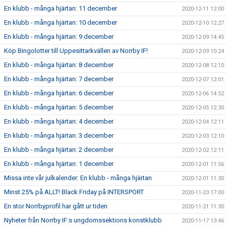
En klubb - många hjärtan: 11 december
2020-12-11 12:00
En klubb - många hjärtan: 10 december
2020-12-10 12:27
En klubb - många hjärtan: 9 december
2020-12-09 14:45
Köp Bingolotter till Uppesittarkvällen av Norrby IF!
2020-12-09 10:24
En klubb - många hjärtan: 8 december
2020-12-08 12:10
En klubb - många hjärtan: 7 december
2020-12-07 12:01
En klubb - många hjärtan: 6 december
2020-12-06 14:52
En klubb - många hjärtan: 5 december
2020-12-05 12:30
En klubb - många hjärtan: 4 december
2020-12-04 12:11
En klubb - många hjärtan: 3 december
2020-12-03 12:10
En klubb - många hjärtan: 2 december
2020-12-02 12:11
En klubb - många hjärtan: 1 december
2020-12-01 11:56
Missa inte vår julkalender: En klubb - många hjärtan
2020-12-01 11:30
Minst 25% på ALLT! Black Friday på INTERSPORT
2020-11-23 17:00
En stor Norrbyprofil har gått ur tiden
2020-11-21 11:30
Nyheter från Norrby IF:s ungdomssektions konstklubb
2020-11-17 13:46