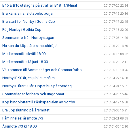
B15 & B16 utslagna på straffar, B18 i 1/8-final
2017-07-20 22:34
Bra känsla när slutspelet börjar
2017-07-19 20:36
Bra start för Norrby i Gothia Cup
2017-07-17 22:45
Följ Norrby i Gothia Cup
2017-07-16 22:00
Sommarinfo från Norrbystugan
2017-07-05 14:26
Nu kan du köpa årets matchtröja!
2017-06-29 13:30
Medlemsmöte ikväll 18:00
2017-06-13 08:22
Medlemsmöte 13 juni 18:00
2017-05-29 12:11
Välkommen till Sommarläger och Sommarfotboll
2017-05-10 10:26
Norrby IF 90 år, en jubileumsfilm
2017-04-27 14:08
Norrby IF firar 90 år! Öppet hus på torsdag
2017-04-24 15:31
Sommarläger för barn och ungdomar
2017-04-20 15:46
Köp bingolotter till Påskspecialen av Norrby
2017-04-12 16:38
Bra uppslutning på årsmötet
2017-03-08 15:21
Påminnelse: årsmöte 7/3
2017-02-21 08:55
Årsmöte 7/3 kl 18:00
2017-01-30 12:10