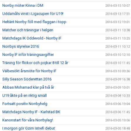
Norrby möter Kinna i DM
2016-03-15 10:07
Uddamåls vinst i Ligacupen för U19!
2016-03-13 17:51
Heltänt Norrby föll med flaggan i topp
2016-03-12 19:01
Matcher och träningar i helgen
2016-03-11 13:38
Matchdags IK Oddevold - Norrby IF
2016-03-11 13:25
Norrbys styrelse 2016
2016-03-11 10:12
Norrby IF inför träningsavgifter
2016-03-10 12:10
Träning för flickor och pojkar 8 till 12 år
2016-03-10 11:45
Välbesökt årsmöte för Norrby IF
2016-03-10 09:36
Silly Season Söderettan 2016
2016-03-09 16:38
Abbas Mohamad klar på två år
2016-03-09 10:01
U19 åkte på en riktig smäll
2016-03-08 10:33
Fortsatt positiv Norrbyhelg
2016-03-06 19:04
Matchdags Norrby IF - Karlstad BK
2016-03-06 11:45
Kanonstart för våra Norrbylag!
2016-03-05 19:06
I morgon gör Gzim Istrefi debut
2016-03-05 18:48