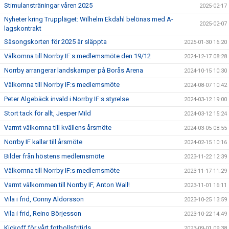
Stimulansträningar våren 2025
2025-02-17
Nyheter kring Truppläget: Wilhelm Ekdahl belönas med A-
2025-02-07
lagskontrakt
Säsongskorten för 2025 är släppta
2025-01-30 16:20
Välkomna till Norrby IF:s medlemsmöte den 19/12
2024-12-17 08:28
Norrby arrangerar landskamper på Borås Arena
2024-10-15 10:30
Välkomna till Norrby IF:s medlemsmöte
2024-08-07 10:42
Peter Algebäck invald i Norrby IF:s styrelse
2024-03-12 19:00
Stort tack för allt, Jesper Mild
2024-03-12 15:24
Varmt välkomna till kvällens årsmöte
2024-03-05 08:55
Norrby IF kallar till årsmöte
2024-02-15 10:16
Bilder från höstens medlemsmöte
2023-11-22 12:39
Välkomna till Norrby IF:s medlemsmöte
2023-11-17 11:29
Varmt välkommen till Norrby IF, Anton Wall!
2023-11-01 16:11
Vila i frid, Conny Aldorsson
2023-10-25 13:59
Vila i frid, Reino Börjesson
2023-10-22 14:49
Kickoff för vårt fotbollsfritids
2023-09-01 09:38