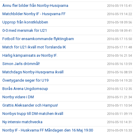
Ännu fler bilder från Norrby-Husqvarna
2016-05-19 15:41
Matchbilder Norrby IF - Husqvarna FF
2016-05-19 14:22
Upprop från konstklubben
2016-05-18 09:56
0-0 med mersmak för U21
2016-05-18 09:41
Fotboll för ensamkommande flyktingbarn
2016-05-17 15:50
Match för U21 ikväll mot Torslanda IK
2016-05-17 11:48
Härlig kämpainsats av Norrby IF.
2016-05-16 21:54
Simon Jarls drömmål!
2016-05-16 13:59
Matchdags Norrby-Husqvarna ikväll
2016-05-16 08:59
Övertygande seger för U19
2016-05-14 19:20
Borås Arena Ungdomscup
2016-05-12 12:35
Norrby vidare i DM
2016-05-11 21:34
Grattis Aleksander och Hampus!
2016-05-11 10:54
Norrbys trupp till DM-matchen ikväll
2016-05-11 09:19
Ny intensiv matchvecka
2016-05-10 14:31
Norrby IF - Huskvarna FF Måndagen den 16 Maj 19.00
2016-05-09 15:33