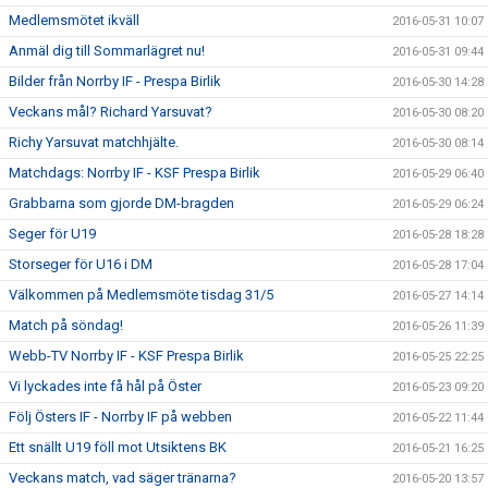
Medlemsmötet ikväll
2016-05-31 10:07
Anmäl dig till Sommarlägret nu!
2016-05-31 09:44
Bilder från Norrby IF - Prespa Birlik
2016-05-30 14:28
Veckans mål? Richard Yarsuvat?
2016-05-30 08:20
Richy Yarsuvat matchhjälte.
2016-05-30 08:14
Matchdags: Norrby IF - KSF Prespa Birlik
2016-05-29 06:40
Grabbarna som gjorde DM-bragden
2016-05-29 06:24
Seger för U19
2016-05-28 18:28
Storseger för U16 i DM
2016-05-28 17:04
Välkommen på Medlemsmöte tisdag 31/5
2016-05-27 14:14
Match på söndag!
2016-05-26 11:39
Webb-TV Norrby IF - KSF Prespa Birlik
2016-05-25 22:25
Vi lyckades inte få hål på Öster
2016-05-23 09:20
Följ Östers IF - Norrby IF på webben
2016-05-22 11:44
Ett snällt U19 föll mot Utsiktens BK
2016-05-21 16:25
Veckans match, vad säger tränarna?
2016-05-20 13:57