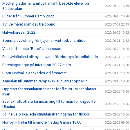
Mycket glädje när Emil Jylhänlahti besökte elever på
2022-09-09 13:49
Särlaskolan
Bilder från Summer Camp 2022
2022-08-15 10:28
TV: Se målet som gav tre poäng
2022-07-09 22:45
Nätverksresan 2022
2022-06-22 10:22
Sommaravslutning för tjejerna i vårt fotbollsfritids
2022-06-21 12:52
Vila i frid, Lasse "Röret" Johansson
2022-05-22 18:25
Emil Jylhänlahti blir ny ansvarig för Norrbys fotbollsfritids
2022-03-24 17:52
Föreningsdagar på Intersport 20-27 mars
2022-03-21 16:00
Björn Lindvall avtackades vid årsmötet
2022-03-16 10:09
Anmälan till Summer Camp 8-12 augusti är öppen!*
2022-03-15 18:30
Uppstart för stimulansträningar för flickor - vi har platser
2022-02-28 15:56
kvar!
Svensk fotboll startar insamling till förmån för krigsoffer i
2022-02-25 15:26
Ukraina
Joline Salo ska leda stimulansträningarna för flickor
2022-02-22 15:06
Norrby IF kallar till årsmöte, tisdag 8 mars 18:00
2022-02-03 08:00