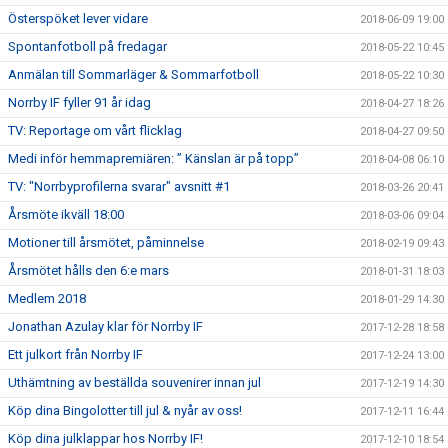
Österspöket lever vidare
2018-06-09 19:00
Spontanfotboll på fredagar
2018-05-22 10:45
Anmälan till Sommarläger & Sommarfotboll
2018-05-22 10:30
Norrby IF fyller 91 år idag
2018-04-27 18:26
TV: Reportage om vårt flicklag
2018-04-27 09:50
Medi inför hemmapremiären: ” Känslan är på topp”
2018-04-08 06:10
TV: "Norrbyprofilerna svarar" avsnitt #1
2018-03-26 20:41
Årsmöte ikväll 18:00
2018-03-06 09:04
Motioner till årsmötet, påminnelse
2018-02-19 09:43
Årsmötet hålls den 6:e mars
2018-01-31 18:03
Medlem 2018
2018-01-29 14:30
Jonathan Azulay klar för Norrby IF
2017-12-28 18:58
Ett julkort från Norrby IF
2017-12-24 13:00
Uthämtning av beställda souvenirer innan jul
2017-12-19 14:30
Köp dina Bingolotter till jul & nyår av oss!
2017-12-11 16:44
Köp dina julklappar hos Norrby IF!
2017-12-10 18:54