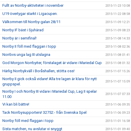
Fullt av Norrby-aktiviteter i november
2015-11-23 10:08
U19 övertygar starkt i Ligacupen.
2015-11-22 08:58
Välkommen till Norrby-galan 28/11
2015-11-09 12:21
Norrby IF bäst i Sjuhärad
2015-11-09 08:23
Norrby är i semifinal!
2015-11-08 14:33
Norrby II föll med flaggan i topp
2015-11-08 02:36
Norrbvs unga lag III utslagna
2015-11-08 01:41
God Morgon Norrbyiter, förstalaget är vidare i Mariedal Cup
2015-11-08 01:32
Härlig Norrbykväll i Boråshallen, stötta oss!
2015-11-07 15:26
Norrby II gick också vidare! Alla tre lagen är klara för nytt
2015-11-07 15:09
gruppspel.
Norrby I och Norrby III vidare i Mariedal Cup, Lag II spelar
2015-11-07 07:33
11.00
Vi kan bli bättre!
2015-11-06 09:35
Tack Norrbysupporters! 32752:- från Svenska Spel
2015-11-06 09:23
Norrby föll med flaggan i topp
2015-11-01 16:58
Sista matchen, nu avslutar vi snyggt
2015-11-01 09:40