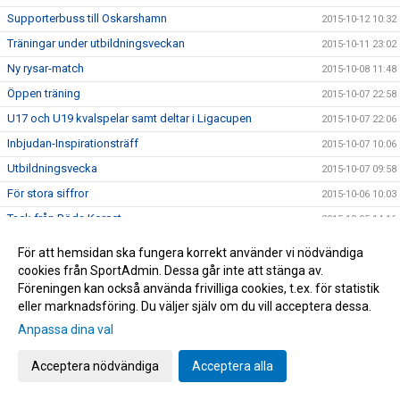
Supporterbuss till Oskarshamn
2015-10-12 10:32
Träningar under utbildningsveckan
2015-10-11 23:02
Ny rysar-match
2015-10-08 11:48
Öppen träning
2015-10-07 22:58
U17 och U19 kvalspelar samt deltar i Ligacupen
2015-10-07 22:06
Inbjudan-Inspirationsträff
2015-10-07 10:06
Utbildningsvecka
2015-10-07 09:58
För stora siffror
2015-10-06 10:03
Tack från Röda Korset
2015-10-05 14:16
U19 gav Degerfors en fight!
2015-10-05 14:05
För att hemsidan ska fungera korrekt använder vi nödvändiga
Storpublik inför kvällens "västderby" på Gamla Ullevi
cookies från SportAdmin. Dessa går inte att stänga av.
2015-10-05 10:56
Föreningen kan också använda frivilliga cookies, t.ex. för statistik
Bilder från lördagens cupäventyr på Borås Arena
2015-10-04 07:09
eller marknadsföring. Du väljer själv om du vill acceptera dessa.
Idag spelar vi om pokalerna
2015-10-04 06:53
Anpassa dina val
Information inför Borås Arena Ungdomscup
2015-09-30 14:13
Acceptera nödvändiga
Acceptera alla
Spelschema till Borås Arena Cup
2015-09-30 13:03
Karta över Borås Arena inför cupen
2015-09-30 12:38