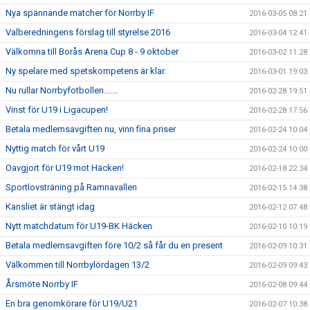
Nya spännande matcher för Norrby IF
2016-03-05 08:21
Valberedningens förslag till styrelse 2016
2016-03-04 12:41
Välkomna till Borås Arena Cup 8 - 9 oktober
2016-03-02 11:28
Ny spelare med spetskompetens är klar.
2016-03-01 19:03
Nu rullar Norrbyfotbollen.......
2016-02-28 19:51
Vinst för U19 i Ligacupen!
2016-02-28 17:56
Betala medlemsavgiften nu, vinn fina priser
2016-02-24 10:04
Nyttig match för vårt U19
2016-02-24 10:00
Oavgjort för U19 mot Häcken!
2016-02-18 22:34
Sportlovsträning på Ramnavallen
2016-02-15 14:38
Kansliet är stängt idag
2016-02-12 07:48
Nytt matchdatum för U19-BK Häcken
2016-02-10 10:19
Betala medlemsavgiften före 10/2 så får du en present
2016-02-09 10:31
Välkommen till Norrbylördagen 13/2
2016-02-09 09:43
Årsmöte Norrby IF
2016-02-08 09:44
En bra genomkörare för U19/U21
2016-02-07 10:38