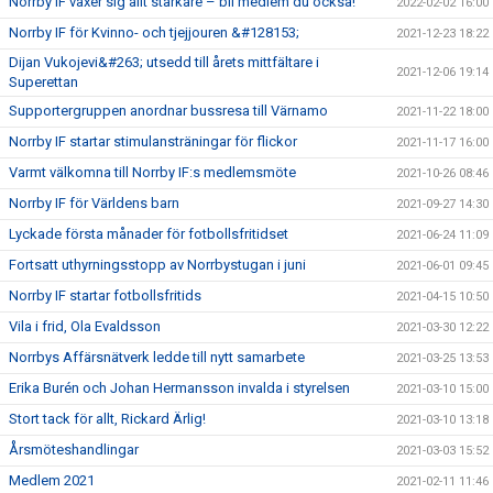
Norrby IF växer sig allt starkare – bli medlem du också!
2022-02-02 16:00
Norrby IF för Kvinno- och tjejjouren &#128153;
2021-12-23 18:22
Dijan Vukojevi&#263; utsedd till årets mittfältare i
2021-12-06 19:14
Superettan
Supportergruppen anordnar bussresa till Värnamo
2021-11-22 18:00
Norrby IF startar stimulansträningar för flickor
2021-11-17 16:00
Varmt välkomna till Norrby IF:s medlemsmöte
2021-10-26 08:46
Norrby IF för Världens barn
2021-09-27 14:30
Lyckade första månader för fotbollsfritidset
2021-06-24 11:09
Fortsatt uthyrningsstopp av Norrbystugan i juni
2021-06-01 09:45
Norrby IF startar fotbollsfritids
2021-04-15 10:50
Vila i frid, Ola Evaldsson
2021-03-30 12:22
Norrbys Affärsnätverk ledde till nytt samarbete
2021-03-25 13:53
Erika Burén och Johan Hermansson invalda i styrelsen
2021-03-10 15:00
Stort tack för allt, Rickard Ärlig!
2021-03-10 13:18
Årsmöteshandlingar
2021-03-03 15:52
Medlem 2021
2021-02-11 11:46