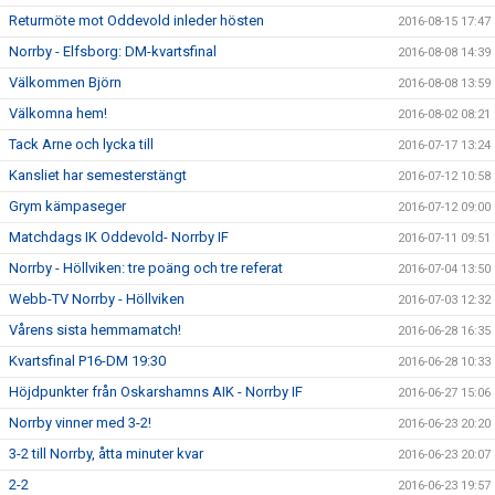
Returmöte mot Oddevold inleder hösten
2016-08-15 17:47
Norrby - Elfsborg: DM-kvartsfinal
2016-08-08 14:39
Välkommen Björn
2016-08-08 13:59
Välkomna hem!
2016-08-02 08:21
Tack Arne och lycka till
2016-07-17 13:24
Kansliet har semesterstängt
2016-07-12 10:58
Grym kämpaseger
2016-07-12 09:00
Matchdags IK Oddevold- Norrby IF
2016-07-11 09:51
Norrby - Höllviken: tre poäng och tre referat
2016-07-04 13:50
Webb-TV Norrby - Höllviken
2016-07-03 12:32
Vårens sista hemmamatch!
2016-06-28 16:35
Kvartsfinal P16-DM 19:30
2016-06-28 10:33
Höjdpunkter från Oskarshamns AIK - Norrby IF
2016-06-27 15:06
Norrby vinner med 3-2!
2016-06-23 20:20
3-2 till Norrby, åtta minuter kvar
2016-06-23 20:07
2-2
2016-06-23 19:57