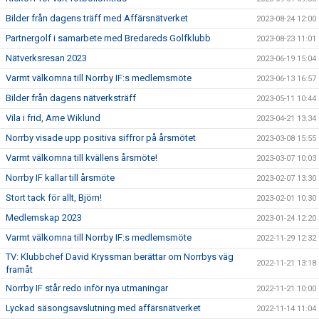
Bilder från dagens träff med Affärsnätverket
2023-08-24 12:00
Partnergolf i samarbete med Bredareds Golfklubb
2023-08-23 11:01
Nätverksresan 2023
2023-06-19 15:04
Varmt välkomna till Norrby IF:s medlemsmöte
2023-06-13 16:57
Bilder från dagens nätverksträff
2023-05-11 10:44
Vila i frid, Arne Wiklund
2023-04-21 13:34
Norrby visade upp positiva siffror på årsmötet
2023-03-08 15:55
Varmt välkomna till kvällens årsmöte!
2023-03-07 10:03
Norrby IF kallar till årsmöte
2023-02-07 13:30
Stort tack för allt, Björn!
2023-02-01 10:30
Medlemskap 2023
2023-01-24 12:20
Varmt välkomna till Norrby IF:s medlemsmöte
2022-11-29 12:32
TV: Klubbchef David Kryssman berättar om Norrbys väg
2022-11-21 13:18
framåt
Norrby IF står redo inför nya utmaningar
2022-11-21 10:00
Lyckad säsongsavslutning med affärsnätverket
2022-11-14 11:04