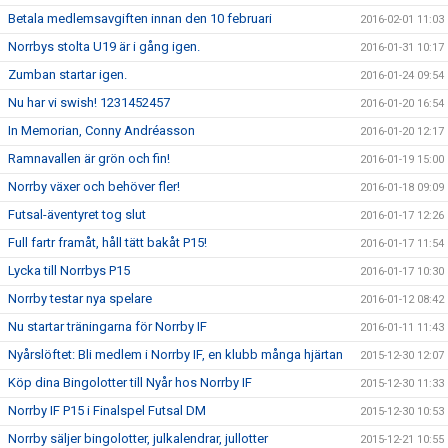
Betala medlemsavgiften innan den 10 februari
2016-02-01 11:03
Norrbys stolta U19 är i gång igen.
2016-01-31 10:17
Zumban startar igen.
2016-01-24 09:54
Nu har vi swish! 1231452457
2016-01-20 16:54
In Memorian, Conny Andréasson
2016-01-20 12:17
Ramnavallen är grön och fin!
2016-01-19 15:00
Norrby växer och behöver fler!
2016-01-18 09:09
Futsal-äventyret tog slut
2016-01-17 12:26
Full fartr framåt, håll tätt bakåt P15!
2016-01-17 11:54
Lycka till Norrbys P15
2016-01-17 10:30
Norrby testar nya spelare
2016-01-12 08:42
Nu startar träningarna för Norrby IF
2016-01-11 11:43
Nyårslöftet: Bli medlem i Norrby IF, en klubb många hjärtan
2015-12-30 12:07
Köp dina Bingolotter till Nyår hos Norrby IF
2015-12-30 11:33
Norrby IF P15 i Finalspel Futsal DM
2015-12-30 10:53
Norrby säljer bingolotter, julkalendrar, jullotter
2015-12-21 10:55