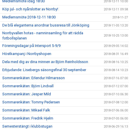
Medlemsmöte idag 18:00
2018-12-11 10:00
Köp jul- och nyårslotter av Norrby!
2018-12-11 09:58
Medlemsmöte 2018-12-11 18:00
2018-11-27
De blå eleganterna anordnar bussresa till Jönköping
2018-11-05 13:20
Norrbyvallen hotas - namninsamling för att rädda
2018-10-25 13:00
fotbollsplanen
Föreningsdagar på Intersport 5-9/9
2018-09-05 14:02
Höstkampanj i Norrbyshopen
2018-08-31 16:49
Dela med dig av dina minnen av Björn Reinholdsson
2018-08-16 10:25
Erbjudande: Lisebergs säsongsfinal 30 september
2018-08-14 10:23
Sommarenkäten: Erlendur Hilmarsson
2018-07-16 07:00
Sommarenkäten: Björn Lindvall
2018-07-12 07:00
Sommarenkäten: Jesper Mild
2018-07-10 06:30
Sommarenkäten: Tommy Pedersen
2018-07-08 12:00
Sommarenkäten: Mikael Falk
2018-07-06 06:00
Sommarenkäten: Fredrik Hjelm
2018-07-05 06:00
Semesterstängt i klubbstugan
2018-06-29 16:13