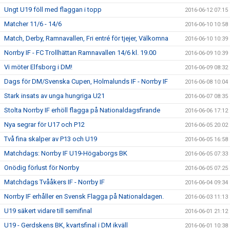
Ungt U19 föll med flaggan i topp
2016-06-12 07:15
Matcher 11/6 - 14/6
2016-06-10 10:58
Match, Derby, Ramnavallen, Fri entré för tjejer, Välkomna
2016-06-10 10:39
Norrby IF - FC Trollhättan Ramnavallen 14/6 kl. 19.00
2016-06-09 10:39
Vi möter Elfsborg i DM!
2016-06-09 08:32
Dags för DM/Svenska Cupen, Holmalunds IF - Norrby IF
2016-06-08 10:04
Stark insats av unga hungriga U21
2016-06-07 08:35
Stolta Norrby IF erhöll flagga på Nationaldagsfirande
2016-06-06 17:12
Nya segrar för U17 och P12
2016-06-05 20:02
Två fina skalper av P13 och U19
2016-06-05 16:58
Matchdags: Norrby IF U19-Högaborgs BK
2016-06-05 07:33
Onödig förlust för Norrby
2016-06-05 07:25
Matchdags Tvååkers IF - Norrby IF
2016-06-04 09:34
Norrby IF erhåller en Svensk Flagga på Nationaldagen.
2016-06-03 11:13
U19 säkert vidare till semifinal
2016-06-01 21:12
U19 - Gerdskens BK, kvartsfinal i DM ikväll
2016-06-01 10:38