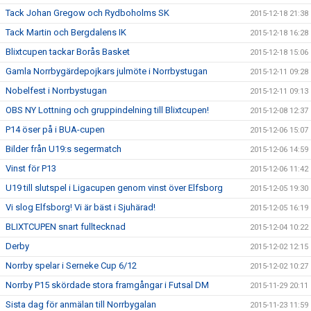
Tack Johan Gregow och Rydboholms SK
2015-12-18 21:38
Tack Martin och Bergdalens IK
2015-12-18 16:28
Blixtcupen tackar Borås Basket
2015-12-18 15:06
Gamla Norrbygärdepojkars julmöte i Norrbystugan
2015-12-11 09:28
Nobelfest i Norrbystugan
2015-12-11 09:13
OBS NY Lottning och gruppindelning till Blixtcupen!
2015-12-08 12:37
P14 öser på i BUA-cupen
2015-12-06 15:07
Bilder från U19:s segermatch
2015-12-06 14:59
Vinst för P13
2015-12-06 11:42
U19 till slutspel i Ligacupen genom vinst över Elfsborg
2015-12-05 19:30
Vi slog Elfsborg! Vi är bäst i Sjuhärad!
2015-12-05 16:19
BLIXTCUPEN snart fulltecknad
2015-12-04 10:22
Derby
2015-12-02 12:15
Norrby spelar i Serneke Cup 6/12
2015-12-02 10:27
Norrby P15 skördade stora framgångar i Futsal DM
2015-11-29 20:11
Sista dag för anmälan till Norrbygalan
2015-11-23 11:59