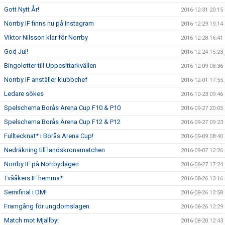
Gott Nytt År!
2016-12-31 20:15
Norrby IF finns nu på Instagram
2016-12-29 19:14
Viktor Nilsson klar för Norrby
2016-12-28 16:41
God Jul!
2016-12-24 15:23
Bingolotter till Uppesittarkvällen
2016-12-09 08:36
Norrby IF anställer klubbchef
2016-12-01 17:55
Ledare sökes
2016-10-23 09:46
Spelschema Borås Arena Cup F10 & P10
2016-09-27 20:05
Spelschema Borås Arena Cup F12 & P12
2016-09-27 09:23
Fulltecknat* i Borås Arena Cup!
2016-09-09 08:40
Nedräkning till landskronamatchen
2016-09-07 12:26
Norrby IF på Norrbydagen
2016-08-27 17:24
Tvååkers IF hemma*
2016-08-26 13:16
Semifinal i DM!
2016-08-26 12:58
Framgång för ungdomslagen
2016-08-26 12:29
Match mot Mjällby!
2016-08-20 12:43