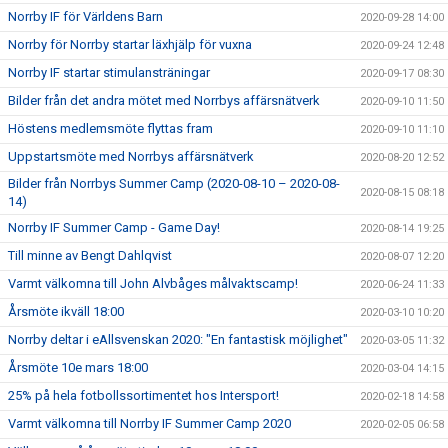
Norrby IF för Världens Barn
2020-09-28 14:00
Norrby för Norrby startar läxhjälp för vuxna
2020-09-24 12:48
Norrby IF startar stimulansträningar
2020-09-17 08:30
Bilder från det andra mötet med Norrbys affärsnätverk
2020-09-10 11:50
Höstens medlemsmöte flyttas fram
2020-09-10 11:10
Uppstartsmöte med Norrbys affärsnätverk
2020-08-20 12:52
Bilder från Norrbys Summer Camp (2020-08-10 – 2020-08-
2020-08-15 08:18
14)
Norrby IF Summer Camp - Game Day!
2020-08-14 19:25
Till minne av Bengt Dahlqvist
2020-08-07 12:20
Varmt välkomna till John Alvbåges målvaktscamp!
2020-06-24 11:33
Årsmöte ikväll 18:00
2020-03-10 10:20
Norrby deltar i eAllsvenskan 2020: "En fantastisk möjlighet"
2020-03-05 11:32
Årsmöte 10e mars 18:00
2020-03-04 14:15
25% på hela fotbollssortimentet hos Intersport!
2020-02-18 14:58
Varmt välkomna till Norrby IF Summer Camp 2020
2020-02-05 06:58