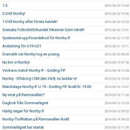
1-2
2016-06-23 19:50
2-0 till Norrby!
2016-06-23 19:36
1-0 till Norrby efter första halvlek!
2016-06-23 19:22
Svenska Fotbollsförbundet frikänner Gzim Istrefi!
2016-06-22 12:41
Spelaravtal-uppförandekod för Norrby IF
2016-06-22 11:59
Avslutning för U19-U21
2016-06-21 13:11
Dramatik när Norrby tog en poäng.
2016-06-20 08:39
Nu kör vi Norrby!
2016-06-19 07:30
Veckans match Norrby IF - Qviding FIF
2016-06-18 12:28
Norrby - Elfsborg i DM den 24/8, nu laddar vi!
2016-06-16 13:59
Matchdags Norrby IF U 19 - Qviding FIF ikväll kl. 19.00
2016-06-16 13:47
Ny vinst på Ramnavallen?
2016-06-16 11:40
Dagbok från Sommarlägret
2016-06-15 13:33
Härlig seger för Norrby IF
2016-06-15 09:02
Norrby-Trollhättan på Ramnavallen ikväll
2016-06-14 08:52
Sommarlägret har startat
2016-06-13 11:34