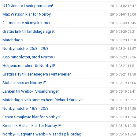
U19 vinnare i seriepremiären!
2016-04-02 18:47
Max Watson klar för Norrby
2016-04-01 13:00
2-1 men inte så mycket mer....
2016-03-30 10:45
Grattis Erik till landslagslägret
2016-03-29 09:21
Matchdags
2016-03-28 19:18
Norrbymatcher 25/3 - 29/3
2016-03-24 11:57
Köp bingolotter, stöd Norrby IF
2016-03-23 09:36
Helgens matcher för Norrby IF
2016-03-21 11:51
Grattis P13 till seriesegern i Vinterserien
2016-03-21 11:50
Stabil insats av Norrby IF
2016-03-19 16:06
Länken till Webb-TV-sändningen
2016-03-19 08:41
Matchdags, välkommen hem Richard Yarsuvat
2016-03-19 05:27
Norrbymatcher 18/3 - 20/3
2016-03-18 14:20
Fehim Smajlovic klar för Norrby IF
2016-03-18 10:34
Kreshnik Asllani klar för Norrby IF
2016-03-18 10:25
Norrby-Husqvarna webb-TV sänds på lördag
2016-03-16 15:34