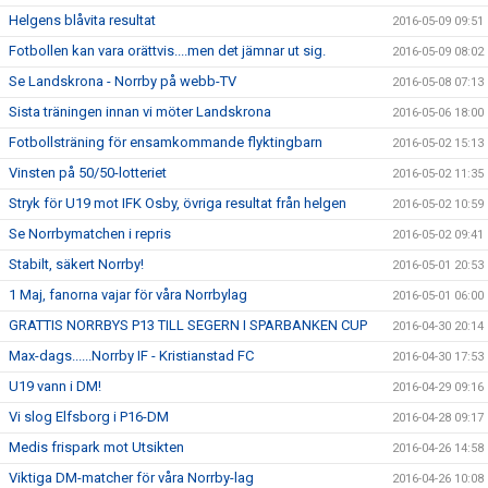
Helgens blåvita resultat
2016-05-09 09:51
Fotbollen kan vara orättvis....men det jämnar ut sig.
2016-05-09 08:02
Se Landskrona - Norrby på webb-TV
2016-05-08 07:13
Sista träningen innan vi möter Landskrona
2016-05-06 18:00
Fotbollsträning för ensamkommande flyktingbarn
2016-05-02 15:13
Vinsten på 50/50-lotteriet
2016-05-02 11:35
Stryk för U19 mot IFK Osby, övriga resultat från helgen
2016-05-02 10:59
Se Norrbymatchen i repris
2016-05-02 09:41
Stabilt, säkert Norrby!
2016-05-01 20:53
1 Maj, fanorna vajar för våra Norrbylag
2016-05-01 06:00
GRATTIS NORRBYS P13 TILL SEGERN I SPARBANKEN CUP
2016-04-30 20:14
Max-dags......Norrby IF - Kristianstad FC
2016-04-30 17:53
U19 vann i DM!
2016-04-29 09:16
Vi slog Elfsborg i P16-DM
2016-04-28 09:17
Medis frispark mot Utsikten
2016-04-26 14:58
Viktiga DM-matcher för våra Norrby-lag
2016-04-26 10:08