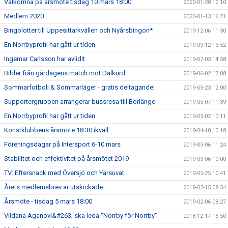
Välkomna på årsmöte tisdag 10 mars 18:00
2020-01-28 10:10
Medlem 2020
2020-01-13 16:21
Bingolotter till Uppesittarkvällen och Nyårsbingon*
2019-12-06 11:30
En Norrbyprofil har gått ur tiden
2019-09-12 13:52
Ingemar Carlsson har avlidit
2019-07-03 14:58
Bilder från gårdagens match mot Dalkurd
2019-06-02 17:08
Sommarfotboll & Sommarläger - gratis deltagande!
2019-05-23 12:00
Supportergruppen arrangerar bussresa till Borlänge
2019-05-07 11:39
En Norrbyprofil har gått ur tiden
2019-05-02 10:11
Konstklubbens årsmöte 18:30 ikväll
2019-04-10 10:18
Föreningsdagar på Intersport 6-10 mars
2019-03-06 11:24
Stabilitet och effektivitet på årsmötet 2019
2019-03-06 10:00
TV: Eftersnack med Översjö och Yarsuvat
2019-02-25 10:41
Årets medlemsbrev är utskickade
2019-02-15 08:54
Årsmöte - tisdag 5 mars 18:00
2019-02-06 08:27
Vildana Aganovi&#263; ska leda "Norrby för Norrby"
2018-12-17 15:50