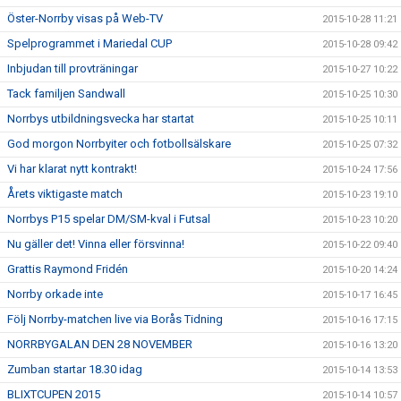
Öster-Norrby visas på Web-TV
2015-10-28 11:21
Spelprogrammet i Mariedal CUP
2015-10-28 09:42
Inbjudan till provträningar
2015-10-27 10:22
Tack familjen Sandwall
2015-10-25 10:30
Norrbys utbildningsvecka har startat
2015-10-25 10:11
God morgon Norrbyiter och fotbollsälskare
2015-10-25 07:32
Vi har klarat nytt kontrakt!
2015-10-24 17:56
Årets viktigaste match
2015-10-23 19:10
Norrbys P15 spelar DM/SM-kval i Futsal
2015-10-23 10:20
Nu gäller det! Vinna eller försvinna!
2015-10-22 09:40
Grattis Raymond Fridén
2015-10-20 14:24
Norrby orkade inte
2015-10-17 16:45
Följ Norrby-matchen live via Borås Tidning
2015-10-16 17:15
NORRBYGALAN DEN 28 NOVEMBER
2015-10-16 13:20
Zumban startar 18.30 idag
2015-10-14 13:53
BLIXTCUPEN 2015
2015-10-14 10:57