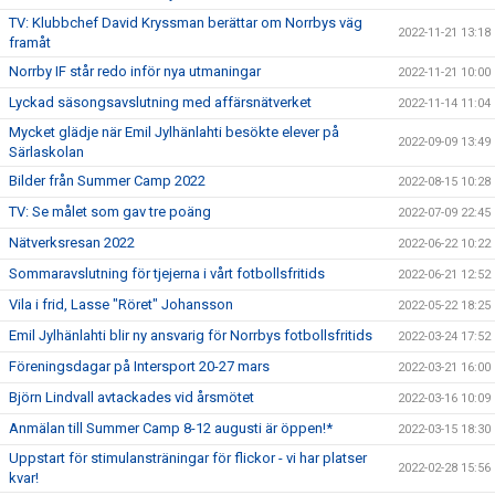
TV: Klubbchef David Kryssman berättar om Norrbys väg
2022-11-21 13:18
framåt
Norrby IF står redo inför nya utmaningar
2022-11-21 10:00
Lyckad säsongsavslutning med affärsnätverket
2022-11-14 11:04
Mycket glädje när Emil Jylhänlahti besökte elever på
2022-09-09 13:49
Särlaskolan
Bilder från Summer Camp 2022
2022-08-15 10:28
TV: Se målet som gav tre poäng
2022-07-09 22:45
Nätverksresan 2022
2022-06-22 10:22
Sommaravslutning för tjejerna i vårt fotbollsfritids
2022-06-21 12:52
Vila i frid, Lasse "Röret" Johansson
2022-05-22 18:25
Emil Jylhänlahti blir ny ansvarig för Norrbys fotbollsfritids
2022-03-24 17:52
Föreningsdagar på Intersport 20-27 mars
2022-03-21 16:00
Björn Lindvall avtackades vid årsmötet
2022-03-16 10:09
Anmälan till Summer Camp 8-12 augusti är öppen!*
2022-03-15 18:30
Uppstart för stimulansträningar för flickor - vi har platser
2022-02-28 15:56
kvar!