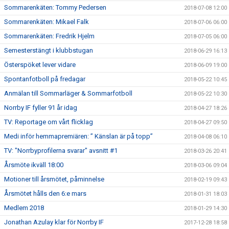
Sommarenkäten: Tommy Pedersen
2018-07-08 12:00
Sommarenkäten: Mikael Falk
2018-07-06 06:00
Sommarenkäten: Fredrik Hjelm
2018-07-05 06:00
Semesterstängt i klubbstugan
2018-06-29 16:13
Österspöket lever vidare
2018-06-09 19:00
Spontanfotboll på fredagar
2018-05-22 10:45
Anmälan till Sommarläger & Sommarfotboll
2018-05-22 10:30
Norrby IF fyller 91 år idag
2018-04-27 18:26
TV: Reportage om vårt flicklag
2018-04-27 09:50
Medi inför hemmapremiären: ” Känslan är på topp”
2018-04-08 06:10
TV: "Norrbyprofilerna svarar" avsnitt #1
2018-03-26 20:41
Årsmöte ikväll 18:00
2018-03-06 09:04
Motioner till årsmötet, påminnelse
2018-02-19 09:43
Årsmötet hålls den 6:e mars
2018-01-31 18:03
Medlem 2018
2018-01-29 14:30
Jonathan Azulay klar för Norrby IF
2017-12-28 18:58