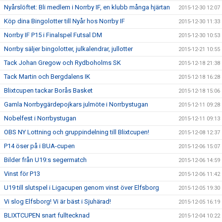
Nyårslöftet: Bli medlem i Norrby IF, en klubb många hjärtan
2015-12-30 12:07
Köp dina Bingolotter till Nyår hos Norrby IF
2015-12-30 11:33
Norrby IF P15 i Finalspel Futsal DM
2015-12-30 10:53
Norrby säljer bingolotter, julkalendrar, jullotter
2015-12-21 10:55
Tack Johan Gregow och Rydboholms SK
2015-12-18 21:38
Tack Martin och Bergdalens IK
2015-12-18 16:28
Blixtcupen tackar Borås Basket
2015-12-18 15:06
Gamla Norrbygärdepojkars julmöte i Norrbystugan
2015-12-11 09:28
Nobelfest i Norrbystugan
2015-12-11 09:13
OBS NY Lottning och gruppindelning till Blixtcupen!
2015-12-08 12:37
P14 öser på i BUA-cupen
2015-12-06 15:07
Bilder från U19:s segermatch
2015-12-06 14:59
Vinst för P13
2015-12-06 11:42
U19 till slutspel i Ligacupen genom vinst över Elfsborg
2015-12-05 19:30
Vi slog Elfsborg! Vi är bäst i Sjuhärad!
2015-12-05 16:19
BLIXTCUPEN snart fulltecknad
2015-12-04 10:22