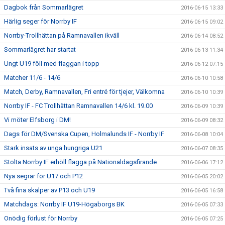
Dagbok från Sommarlägret
2016-06-15 13:33
Härlig seger för Norrby IF
2016-06-15 09:02
Norrby-Trollhättan på Ramnavallen ikväll
2016-06-14 08:52
Sommarlägret har startat
2016-06-13 11:34
Ungt U19 föll med flaggan i topp
2016-06-12 07:15
Matcher 11/6 - 14/6
2016-06-10 10:58
Match, Derby, Ramnavallen, Fri entré för tjejer, Välkomna
2016-06-10 10:39
Norrby IF - FC Trollhättan Ramnavallen 14/6 kl. 19.00
2016-06-09 10:39
Vi möter Elfsborg i DM!
2016-06-09 08:32
Dags för DM/Svenska Cupen, Holmalunds IF - Norrby IF
2016-06-08 10:04
Stark insats av unga hungriga U21
2016-06-07 08:35
Stolta Norrby IF erhöll flagga på Nationaldagsfirande
2016-06-06 17:12
Nya segrar för U17 och P12
2016-06-05 20:02
Två fina skalper av P13 och U19
2016-06-05 16:58
Matchdags: Norrby IF U19-Högaborgs BK
2016-06-05 07:33
Onödig förlust för Norrby
2016-06-05 07:25