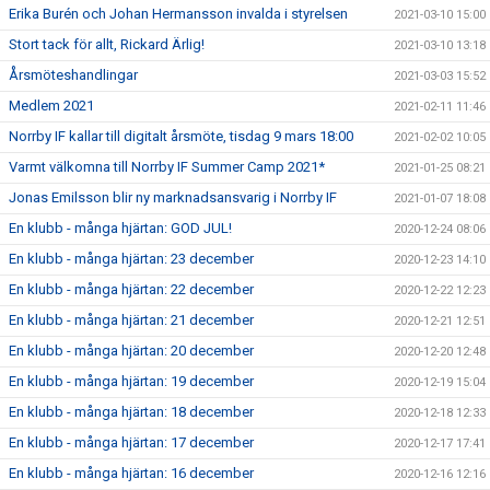
Erika Burén och Johan Hermansson invalda i styrelsen
2021-03-10 15:00
Stort tack för allt, Rickard Ärlig!
2021-03-10 13:18
Årsmöteshandlingar
2021-03-03 15:52
Medlem 2021
2021-02-11 11:46
Norrby IF kallar till digitalt årsmöte, tisdag 9 mars 18:00
2021-02-02 10:05
Varmt välkomna till Norrby IF Summer Camp 2021*
2021-01-25 08:21
Jonas Emilsson blir ny marknadsansvarig i Norrby IF
2021-01-07 18:08
En klubb - många hjärtan: GOD JUL!
2020-12-24 08:06
En klubb - många hjärtan: 23 december
2020-12-23 14:10
En klubb - många hjärtan: 22 december
2020-12-22 12:23
En klubb - många hjärtan: 21 december
2020-12-21 12:51
En klubb - många hjärtan: 20 december
2020-12-20 12:48
En klubb - många hjärtan: 19 december
2020-12-19 15:04
En klubb - många hjärtan: 18 december
2020-12-18 12:33
En klubb - många hjärtan: 17 december
2020-12-17 17:41
En klubb - många hjärtan: 16 december
2020-12-16 12:16