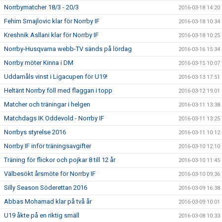
Norrbymatcher 18/3 - 20/3
2016-03-18 14:20
Fehim Smajlovic klar för Norrby IF
2016-03-18 10:34
Kreshnik Asllani klar för Norrby IF
2016-03-18 10:25
Norrby-Husqvarna webb-TV sänds på lördag
2016-03-16 15:34
Norrby möter Kinna i DM
2016-03-15 10:07
Uddamåls vinst i Ligacupen för U19!
2016-03-13 17:51
Heltänt Norrby föll med flaggan i topp
2016-03-12 19:01
Matcher och träningar i helgen
2016-03-11 13:38
Matchdags IK Oddevold - Norrby IF
2016-03-11 13:25
Norrbys styrelse 2016
2016-03-11 10:12
Norrby IF inför träningsavgifter
2016-03-10 12:10
Träning för flickor och pojkar 8 till 12 år
2016-03-10 11:45
Välbesökt årsmöte för Norrby IF
2016-03-10 09:36
Silly Season Söderettan 2016
2016-03-09 16:38
Abbas Mohamad klar på två år
2016-03-09 10:01
U19 åkte på en riktig smäll
2016-03-08 10:33