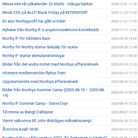
Missa inte vår julkalender: En klubb - många hjärtan
2020-12-01 11:30
Minst 25% på ALLT! Black Friday på INTERSPORT
2020-11-23 17:00
En stor Norrbyprofil har gått ur tiden
2020-11-21 11:30
Nyheter från Norrby IF:s ungdomssektions konstklubb
2020-11-17 13:46
Norrby IF för Världens Barn
2020-09-28 14:00
Norrby för Norrby startar läxhjälp för vuxna
2020-09-24 12:48
Norrby IF startar stimulansträningar
2020-09-17 08:30
Bilder från det andra mötet med Norrbys affärsnätverk
2020-09-10 11:50
Höstens medlemsmöte flyttas fram
2020-09-10 11:10
Uppstartsmöte med Norrbys affärsnätverk
2020-08-20 12:52
Bilder från Norrbys Summer Camp (2020-08-10 – 2020-08-
2020-08-15 08:18
14)
Norrby IF Summer Camp - Game Day!
2020-08-14 19:25
Till minne av Bengt Dahlqvist
2020-08-07 12:20
Varmt välkomna till John Alvbåges målvaktscamp!
2020-06-24 11:33
Årsmöte ikväll 18:00
2020-03-10 10:20
Norrby deltar i eAllsvenskan 2020: "En fantastisk möjlighet"