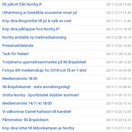
Ett julkort från Norrby IF
2017-12-24 13:00
Uthämtning av beställda souvenirer innan jul
2017-12-19 14:30
Köp dina Bingolotter till jul & nyår av oss!
2017-12-11 16:44
Köp dina julklappar hos Norrby IF!
2017-12-10 18:54
Norrby anställer ny marknadsansvarig
2017-12-08 16:13
Pressmeddelande
2017-12-04 16:00
Tack för festen!
2017-11-28 13:20
Trotjänarna uppmärksammades på 90-årsjubileet
2017-11-28 13:20
Förnya ditt medlemskap för 2018 och få en T-shirt
2017-11-24 09:00
Medlemsmöte 18:00
2017-11-14 09:15
90-årsjubileumet - sista anmälningsdag!
2017-11-10 08:43
Stötta Norrby - Sportbladet dubblar summan!
2017-11-09 10:15
Medlemsmöte 14/11 kl 18:00
2017-10-26 15:16
Vi välkomnar Daniel Karlsson till kansliet!
2017-10-25 12:09
Påminnelse: 90-årsjubileum
2017-10-24 16:23
Köp dina lotter till Miljonkampen av Norrby
2017-10-19 11:20