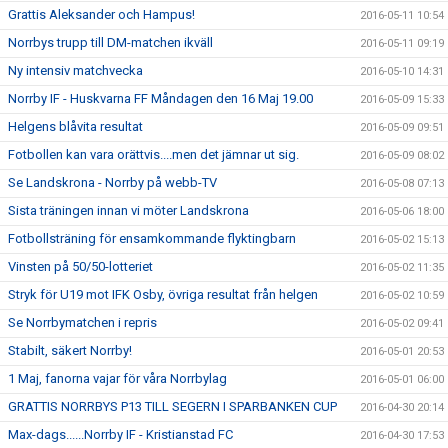
Grattis Aleksander och Hampus!
2016-05-11 10:54
Norrbys trupp till DM-matchen ikväll
2016-05-11 09:19
Ny intensiv matchvecka
2016-05-10 14:31
Norrby IF - Huskvarna FF Måndagen den 16 Maj 19.00
2016-05-09 15:33
Helgens blåvita resultat
2016-05-09 09:51
Fotbollen kan vara orättvis....men det jämnar ut sig.
2016-05-09 08:02
Se Landskrona - Norrby på webb-TV
2016-05-08 07:13
Sista träningen innan vi möter Landskrona
2016-05-06 18:00
Fotbollsträning för ensamkommande flyktingbarn
2016-05-02 15:13
Vinsten på 50/50-lotteriet
2016-05-02 11:35
Stryk för U19 mot IFK Osby, övriga resultat från helgen
2016-05-02 10:59
Se Norrbymatchen i repris
2016-05-02 09:41
Stabilt, säkert Norrby!
2016-05-01 20:53
1 Maj, fanorna vajar för våra Norrbylag
2016-05-01 06:00
GRATTIS NORRBYS P13 TILL SEGERN I SPARBANKEN CUP
2016-04-30 20:14
Max-dags......Norrby IF - Kristianstad FC
2016-04-30 17:53