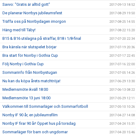
Savvo: "Gratis är alltid gott"
2017-09-13 18:52
De planerar Norrbys jubileumsfest
2017-08-29 19:50
Träffa oss på Norrbydagen imorgon
2017-08-25 14:55
Häng med till Täby!
2017-08-22 15:20
B15 & B16 utslagna på straffar, B18 i 1/8-final
2017-07-20 22:34
Bra känsla när slutspelet börjar
2017-07-19 20:36
Bra start för Norrby i Gothia Cup
2017-07-17 22:45
Följ Norrby i Gothia Cup
2017-07-16 22:00
Sommarinfo från Norrbystugan
2017-07-05 14:26
Nu kan du köpa årets matchtröja!
2017-06-29 13:30
Medlemsmöte ikväll 18:00
2017-06-13 08:22
Medlemsmöte 13 juni 18:00
2017-05-29 12:11
Välkommen till Sommarläger och Sommarfotboll
2017-05-10 10:26
Norrby IF 90 år, en jubileumsfilm
2017-04-27 14:08
Norrby IF firar 90 år! Öppet hus på torsdag
2017-04-24 15:31
Sommarläger för barn och ungdomar
2017-04-20 15:46