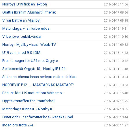
Norrbys U19 fick en lektion
2016-04-18 11:06
Grattis Ibrahim Alushaj till frieriet
2016-04-17 08:36
Vi var bättre än Mjällby!
2016-04-17 08:18
Matchdags, vi är förberedda
2016-04-15 19:31
Vi behöver publikvärdar
2016-04-14 10:30
Norrby - Mjällby visas i Webb-TV
2016-04-14 09:52
U19 vann med 9-0 i DM
2016-04-13 14:43
Premiärseger för U21 mot Örgryte
2016-04-12 10:42
Seriepremiär Örgryte IS - Norrby IF U21
2016-04-11 11:18
Sista matcherna innan seriepremiären är klara
2016-04-11 10:24
NORRBY IF P12.......MÄSTARNAS MÄSTARE!
2016-04-10 13:33
Förlust för U19 mot ett bra Värnamo.
2016-04-09 15:48
Upptaktsträffen för Ettanfotboll
2016-04-07 11:25
Matchdags Kinna IF - Norrby IF
2016-04-07 10:35
Öster och BP är favoriter hos Svenska Spel
2016-04-06 13:44
Ingen oro trots 2-4
2016-04-06 11:27