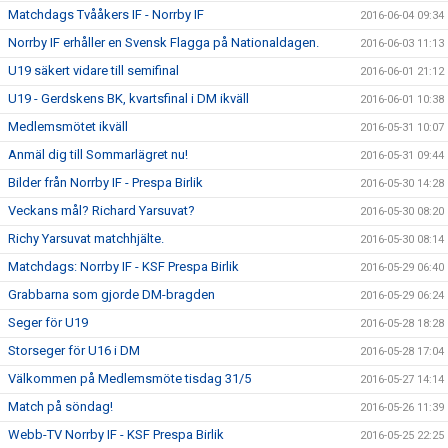
Matchdags Tvååkers IF - Norrby IF
2016-06-04 09:34
Norrby IF erhåller en Svensk Flagga på Nationaldagen.
2016-06-03 11:13
U19 säkert vidare till semifinal
2016-06-01 21:12
U19 - Gerdskens BK, kvartsfinal i DM ikväll
2016-06-01 10:38
Medlemsmötet ikväll
2016-05-31 10:07
Anmäl dig till Sommarlägret nu!
2016-05-31 09:44
Bilder från Norrby IF - Prespa Birlik
2016-05-30 14:28
Veckans mål? Richard Yarsuvat?
2016-05-30 08:20
Richy Yarsuvat matchhjälte.
2016-05-30 08:14
Matchdags: Norrby IF - KSF Prespa Birlik
2016-05-29 06:40
Grabbarna som gjorde DM-bragden
2016-05-29 06:24
Seger för U19
2016-05-28 18:28
Storseger för U16 i DM
2016-05-28 17:04
Välkommen på Medlemsmöte tisdag 31/5
2016-05-27 14:14
Match på söndag!
2016-05-26 11:39
Webb-TV Norrby IF - KSF Prespa Birlik
2016-05-25 22:25