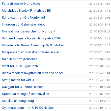
Fortsatt positiv Norrbyhelg
2016-03-06 19:04
Matchdags Norrby IF - Karlstad BK
2016-03-06 11:45
Kanonstart för våra Norrbylag!
2016-03-05 19:06
I morgon gör Gzim Istrefi debut
2016-03-05 18:48
Nya spännande matcher för Norrby IF
2016-03-05 08:21
Valberedningens förslag till styrelse 2016
2016-03-04 12:41
Välkomna till Borås Arena Cup 8 - 9 oktober
2016-03-02 11:28
Ny spelare med spetskompetens är klar.
2016-03-01 19:03
Nu rullar Norrbyfotbollen.......
2016-02-28 19:51
Vinst för U19 i Ligacupen!
2016-02-28 17:56
Betala medlemsavgiften nu, vinn fina priser
2016-02-24 10:04
Nyttig match för vårt U19
2016-02-24 10:00
Oavgjort för U19 mot Häcken!
2016-02-18 22:34
Sportlovsträning på Ramnavallen
2016-02-15 14:38
Kansliet är stängt idag
2016-02-12 07:48
Nytt matchdatum för U19-BK Häcken
2016-02-10 10:19