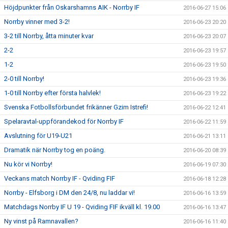
Höjdpunkter från Oskarshamns AIK - Norrby IF
2016-06-27 15:06
Norrby vinner med 3-2!
2016-06-23 20:20
3-2 till Norrby, åtta minuter kvar
2016-06-23 20:07
2-2
2016-06-23 19:57
1-2
2016-06-23 19:50
2-0 till Norrby!
2016-06-23 19:36
1-0 till Norrby efter första halvlek!
2016-06-23 19:22
Svenska Fotbollsförbundet frikänner Gzim Istrefi!
2016-06-22 12:41
Spelaravtal-uppförandekod för Norrby IF
2016-06-22 11:59
Avslutning för U19-U21
2016-06-21 13:11
Dramatik när Norrby tog en poäng.
2016-06-20 08:39
Nu kör vi Norrby!
2016-06-19 07:30
Veckans match Norrby IF - Qviding FIF
2016-06-18 12:28
Norrby - Elfsborg i DM den 24/8, nu laddar vi!
2016-06-16 13:59
Matchdags Norrby IF U 19 - Qviding FIF ikväll kl. 19.00
2016-06-16 13:47
Ny vinst på Ramnavallen?
2016-06-16 11:40