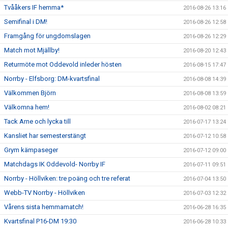
Tvååkers IF hemma*
2016-08-26 13:16
Semifinal i DM!
2016-08-26 12:58
Framgång för ungdomslagen
2016-08-26 12:29
Match mot Mjällby!
2016-08-20 12:43
Returmöte mot Oddevold inleder hösten
2016-08-15 17:47
Norrby - Elfsborg: DM-kvartsfinal
2016-08-08 14:39
Välkommen Björn
2016-08-08 13:59
Välkomna hem!
2016-08-02 08:21
Tack Arne och lycka till
2016-07-17 13:24
Kansliet har semesterstängt
2016-07-12 10:58
Grym kämpaseger
2016-07-12 09:00
Matchdags IK Oddevold- Norrby IF
2016-07-11 09:51
Norrby - Höllviken: tre poäng och tre referat
2016-07-04 13:50
Webb-TV Norrby - Höllviken
2016-07-03 12:32
Vårens sista hemmamatch!
2016-06-28 16:35
Kvartsfinal P16-DM 19:30
2016-06-28 10:33