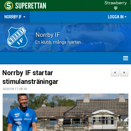
NORRBY IF
LOGGA IN
Norrby IF
En klubb, många hjärtan
HEM
Norrby IF startar
<
>
stimulansträningar
NYHETER
2020-09-17 08:30
FÖRENINGEN
KALENDER
VÅRA LAG