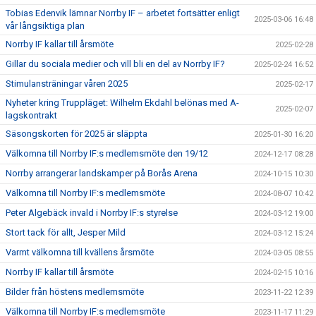
Tobias Edenvik lämnar Norrby IF – arbetet fortsätter enligt
2025-03-06 16:48
vår långsiktiga plan
Norrby IF kallar till årsmöte
2025-02-28
Gillar du sociala medier och vill bli en del av Norrby IF?
2025-02-24 16:52
Stimulansträningar våren 2025
2025-02-17
Nyheter kring Truppläget: Wilhelm Ekdahl belönas med A-
2025-02-07
lagskontrakt
Säsongskorten för 2025 är släppta
2025-01-30 16:20
Välkomna till Norrby IF:s medlemsmöte den 19/12
2024-12-17 08:28
Norrby arrangerar landskamper på Borås Arena
2024-10-15 10:30
Välkomna till Norrby IF:s medlemsmöte
2024-08-07 10:42
Peter Algebäck invald i Norrby IF:s styrelse
2024-03-12 19:00
Stort tack för allt, Jesper Mild
2024-03-12 15:24
Varmt välkomna till kvällens årsmöte
2024-03-05 08:55
Norrby IF kallar till årsmöte
2024-02-15 10:16
Bilder från höstens medlemsmöte
2023-11-22 12:39
Välkomna till Norrby IF:s medlemsmöte
2023-11-17 11:29