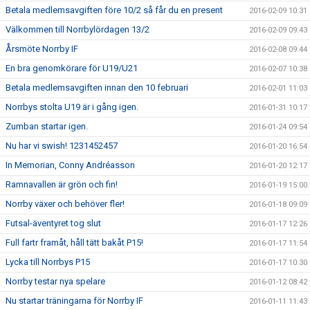
Betala medlemsavgiften före 10/2 så får du en present
2016-02-09 10:31
Välkommen till Norrbylördagen 13/2
2016-02-09 09:43
Årsmöte Norrby IF
2016-02-08 09:44
En bra genomkörare för U19/U21
2016-02-07 10:38
Betala medlemsavgiften innan den 10 februari
2016-02-01 11:03
Norrbys stolta U19 är i gång igen.
2016-01-31 10:17
Zumban startar igen.
2016-01-24 09:54
Nu har vi swish! 1231452457
2016-01-20 16:54
In Memorian, Conny Andréasson
2016-01-20 12:17
Ramnavallen är grön och fin!
2016-01-19 15:00
Norrby växer och behöver fler!
2016-01-18 09:09
Futsal-äventyret tog slut
2016-01-17 12:26
Full fartr framåt, håll tätt bakåt P15!
2016-01-17 11:54
Lycka till Norrbys P15
2016-01-17 10:30
Norrby testar nya spelare
2016-01-12 08:42
Nu startar träningarna för Norrby IF
2016-01-11 11:43