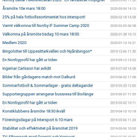
2020-03-05 11:32
Årsmöte 10e mars 18:00
2020-03-04 14:15
25% på hela fotbollssortimentet hos Intersport!
2020-02-18 14:58
Varmt välkomna till Norrby IF Summer Camp 2020
2020-02-05 06:58
Välkomna på årsmöte tisdag 10 mars 18:00
2020-01-28 10:10
Medlem 2020
2020-01-13 16:21
Bingolotter till Uppesittarkvällen och Nyårsbingon*
2019-12-06 11:30
En Norrbyprofil har gått ur tiden
2019-09-12 13:52
Ingemar Carlsson har avlidit
2019-07-03 14:58
Bilder från gårdagens match mot Dalkurd
2019-06-02 17:08
Sommarfotboll & Sommarläger - gratis deltagande!
2019-05-23 12:00
Supportergruppen arrangerar bussresa till Borlänge
2019-05-07 11:39
En Norrbyprofil har gått ur tiden
2019-05-02 10:11
Konstklubbens årsmöte 18:30 ikväll
2019-04-10 10:18
Föreningsdagar på Intersport 6-10 mars
2019-03-06 11:24
Stabilitet och effektivitet på årsmötet 2019
2019-03-06 10:00
TV: Eftersnack med Översjö och Yarsuvat