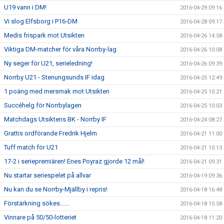
U19 vann i DM!
2016-04-29 09:16
Vi slog Elfsborg i P16-DM
2016-04-28 09:17
Medis frispark mot Utsikten
2016-04-26 14:58
Viktiga DM-matcher för våra Norrby-lag
2016-04-26 10:08
Ny seger för U21, serieledning!
2016-04-26 09:39
Norrby U21 - Stenungsunds IF idag
2016-04-25 12:49
1 poäng med mersmak mot Utsikten
2016-04-25 10:21
Succéhelg för Norrbylagen
2016-04-25 10:03
Matchdags Utsiktens BK - Norrby IF
2016-04-24 08:27
Grattis ordförande Fredrik Hjelm
2016-04-21 11:00
Tuff match för U21
2016-04-21 10:13
17-2 i seriepremiären! Enes Poyraz gjorde 12 mål!
2016-04-21 09:31
Nu startar seriespelet på allvar
2016-04-19 09:36
Nu kan du se Norrby-Mjällby i repris!
2016-04-18 16:48
Förstärkning sökes......
2016-04-18 15:58
Vinnare på 50/50-lotteriet
2016-04-18 11:20