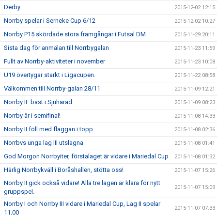
Derby
2015-12-02 12:15
Norrby spelar i Serneke Cup 6/12
2015-12-02 10:27
Norrby P15 skördade stora framgångar i Futsal DM
2015-11-29 20:11
Sista dag för anmälan till Norrbygalan
2015-11-23 11:59
Fullt av Norrby-aktiviteter i november
2015-11-23 10:08
U19 övertygar starkt i Ligacupen.
2015-11-22 08:58
Välkommen till Norrby-galan 28/11
2015-11-09 12:21
Norrby IF bäst i Sjuhärad
2015-11-09 08:23
Norrby är i semifinal!
2015-11-08 14:33
Norrby II föll med flaggan i topp
2015-11-08 02:36
Norrbvs unga lag III utslagna
2015-11-08 01:41
God Morgon Norrbyiter, förstalaget är vidare i Mariedal Cup
2015-11-08 01:32
Härlig Norrbykväll i Boråshallen, stötta oss!
2015-11-07 15:26
Norrby II gick också vidare! Alla tre lagen är klara för nytt
2015-11-07 15:09
gruppspel.
Norrby I och Norrby III vidare i Mariedal Cup, Lag II spelar
2015-11-07 07:33
11.00