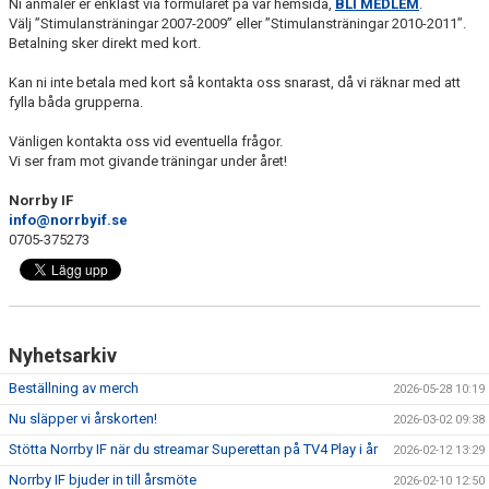
Ni anmäler er enklast via formuläret på vår hemsida,
BLI MEDLEM
.
Välj ”Stimulansträningar 2007-2009” eller ”Stimulansträningar 2010-2011”.
Betalning sker direkt med kort.
Kan ni inte betala med kort så kontakta oss snarast, då vi räknar med att
fylla båda grupperna.
Vänligen kontakta oss vid eventuella frågor.
Vi ser fram mot givande träningar under året!
Norrby IF
info@norrbyif.se
0705-375273
Nyhetsarkiv
Beställning av merch
2026-05-28 10:19
Nu släpper vi årskorten!
2026-03-02 09:38
Stötta Norrby IF när du streamar Superettan på TV4 Play i år
2026-02-12 13:29
Norrby IF bjuder in till årsmöte
2026-02-10 12:50