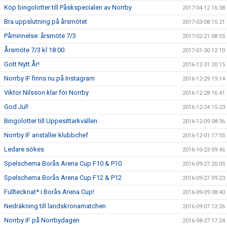
Köp bingolotter till Påskspecialen av Norrby
2017-04-12 16:38
Bra uppslutning på årsmötet
2017-03-08 15:21
Påminnelse: årsmöte 7/3
2017-02-21 08:55
Årsmöte 7/3 kl 18:00
2017-01-30 12:10
Gott Nytt År!
2016-12-31 20:15
Norrby IF finns nu på Instagram
2016-12-29 19:14
Viktor Nilsson klar för Norrby
2016-12-28 16:41
God Jul!
2016-12-24 15:23
Bingolotter till Uppesittarkvällen
2016-12-09 08:36
Norrby IF anställer klubbchef
2016-12-01 17:55
Ledare sökes
2016-10-23 09:46
Spelschema Borås Arena Cup F10 & P10
2016-09-27 20:05
Spelschema Borås Arena Cup F12 & P12
2016-09-27 09:23
Fulltecknat* i Borås Arena Cup!
2016-09-09 08:40
Nedräkning till landskronamatchen
2016-09-07 12:26
Norrby IF på Norrbydagen
2016-08-27 17:24