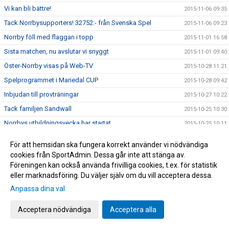
Vi kan bli bättre!
2015-11-06 09:35
Tack Norrbysupporters! 32752:- från Svenska Spel
2015-11-06 09:23
Norrby föll med flaggan i topp
2015-11-01 16:58
Sista matchen, nu avslutar vi snyggt
2015-11-01 09:40
Öster-Norrby visas på Web-TV
2015-10-28 11:21
Spelprogrammet i Mariedal CUP
2015-10-28 09:42
Inbjudan till provträningar
2015-10-27 10:22
Tack familjen Sandwall
2015-10-25 10:30
Norrbys utbildningsvecka har startat
2015-10-25 10:11
God morgon Norrbyiter och fotbollsälskare
2015-10-25 07:32
För att hemsidan ska fungera korrekt använder vi nödvändiga
Vi har klarat nytt kontrakt!
2015-10-24 17:56
cookies från SportAdmin. Dessa går inte att stänga av.
Föreningen kan också använda frivilliga cookies, t.ex. för statistik
Årets viktigaste match
2015-10-23 19:10
eller marknadsföring. Du väljer själv om du vill acceptera dessa.
Norrbys P15 spelar DM/SM-kval i Futsal
2015-10-23 10:20
Anpassa dina val
Nu gäller det! Vinna eller försvinna!
2015-10-22 09:40
Grattis Raymond Fridén
Acceptera nödvändiga
Acceptera alla
2015-10-20 14:24
Norrby orkade inte
2015-10-17 16:45