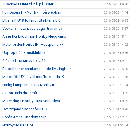
Vi lyckades inte få hål på Öster
2016-05-23 09:20
Följ Östers IF - Norrby IF på webben
2016-05-22 11:44
Ett snällt U19 föll mot Utsiktens BK
2016-05-21 16:25
Veckans match, vad säger tränarna?
2016-05-20 13:57
Ännu fler bilder från Norrby-Husqvarna
2016-05-19 15:41
Matchbilder Norrby IF - Husqvarna FF
2016-05-19 14:22
Upprop från konstklubben
2016-05-18 09:56
0-0 med mersmak för U21
2016-05-18 09:41
Fotboll för ensamkommande flyktingbarn
2016-05-17 15:50
Match för U21 ikväll mot Torslanda IK
2016-05-17 11:48
Härlig kämpainsats av Norrby IF.
2016-05-16 21:54
Simon Jarls drömmål!
2016-05-16 13:59
Matchdags Norrby-Husqvarna ikväll
2016-05-16 08:59
Övertygande seger för U19
2016-05-14 19:20
Borås Arena Ungdomscup
2016-05-12 12:35
Norrby vidare i DM
2016-05-11 21:34