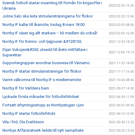
Svensk fotboll startar insamling till förmån för krigsoffer i
2022-02-25 15:26
Ukraina
Joline Salo ska leda stimulansträningarna för flickor
2022-02-22 15:06
Norrby IF kallar till årsmöte, tisdag 8 mars 18:00
2022-02-03 08:00
Norrby IF växer sig allt starkare – bli medlem du också!
2022-02-02 16:00
Norrby IF för Kvinno- och tjejjouren &#128153;
2021-12-23 18:22
Dijan Vukojevi&#263; utsedd till årets mittfältare i
2021-12-06 19:14
Superettan
Supportergruppen anordnar bussresa till Värnamo
2021-11-22 18:00
Norrby IF startar stimulansträningar för flickor
2021-11-17 16:00
Varmt välkomna till Norrby IF:s medlemsmöte
2021-10-26 08:46
Norrby IF för Världens barn
2021-09-27 14:30
Lyckade första månader för fotbollsfritidset
2021-06-24 11:09
Fortsatt uthyrningsstopp av Norrbystugan i juni
2021-06-01 09:45
Norrby IF startar fotbollsfritids
2021-04-15 10:50
Vila i frid, Ola Evaldsson
2021-03-30 12:22
Norrbys Affärsnätverk ledde till nytt samarbete
2021-03-25 13:53