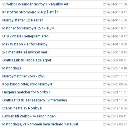
Vi webbTV-sänder Norrby IF - Mjällby AIF
2016-04-05 11:38
Kristoffer Strömberg klar på ett år
2016-04-05 10:47
Norrby startar U21-serien
2016-04-04 14:50
Matcher för Norrby IF 2/4 - 10/4
2016-04-02 19:31
U19 vinnare i seriepremiären!
2016-04-02 18:47
Max Watson klar för Norrby
2016-04-01 13:00
2-1 men inte så mycket mer....
2016-03-30 10:45
Grattis Erik till landslagslägret
2016-03-29 09:21
Matchdags
2016-03-28 19:18
Norrbymatcher 25/3 - 29/3
2016-03-24 11:57
Köp bingolotter, stöd Norrby IF
2016-03-23 09:36
Helgens matcher för Norrby IF
2016-03-21 11:51
Grattis P13 till seriesegern i Vinterserien
2016-03-21 11:50
Stabil insats av Norrby IF
2016-03-19 16:06
Länken till Webb-TV-sändningen
2016-03-19 08:41
Matchdags, välkommen hem Richard Yarsuvat
2016-03-19 05:27