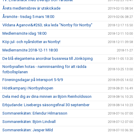
2019-02-25 10:41
Årets medlemsbrev är utskickade
2019-02-15 08:54
Årsmöte - tisdag 5 mars 18:00
2019-02-06 08:27
Vildana Aganovi&#263; ska leda "Norrby för Norrby"
2018-12-17 15:50
Medlemsmöte idag 18:00
2018-12-11 10:00
Köp jul- och nyårslotter av Norrby!
2018-12-11 09:58
Medlemsmöte 2018-12-11 18:00
2018-11-27
De blå eleganterna anordnar bussresa till Jönköping
2018-11-05 13:20
Norrbyvallen hotas - namninsamling för att rädda
2018-10-25 13:00
fotbollsplanen
Föreningsdagar på Intersport 5-9/9
2018-09-05 14:02
Höstkampanj i Norrbyshopen
2018-08-31 16:49
Dela med dig av dina minnen av Björn Reinholdsson
2018-08-16 10:25
Erbjudande: Lisebergs säsongsfinal 30 september
2018-08-14 10:23
Sommarenkäten: Erlendur Hilmarsson
2018-07-16 07:00
Sommarenkäten: Björn Lindvall
2018-07-12 07:00
Sommarenkäten: Jesper Mild
2018-07-10 06:30