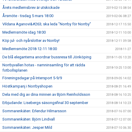
Årets medlemsbrev är utskickade
2019-02-15 08:54
Årsmöte - tisdag 5 mars 18:00
2019-02-06 08:27
Vildana Aganovi&#263; ska leda "Norrby för Norrby"
2018-12-17 15:50
Medlemsmöte idag 18:00
2018-12-11 10:00
Köp jul- och nyårslotter av Norrby!
2018-12-11 09:58
Medlemsmöte 2018-12-11 18:00
2018-11-27
De blå eleganterna anordnar bussresa till Jönköping
2018-11-05 13:20
Norrbyvallen hotas - namninsamling för att rädda
2018-10-25 13:00
fotbollsplanen
Föreningsdagar på Intersport 5-9/9
2018-09-05 14:02
Höstkampanj i Norrbyshopen
2018-08-31 16:49
Dela med dig av dina minnen av Björn Reinholdsson
2018-08-16 10:25
Erbjudande: Lisebergs säsongsfinal 30 september
2018-08-14 10:23
Sommarenkäten: Erlendur Hilmarsson
2018-07-16 07:00
Sommarenkäten: Björn Lindvall
2018-07-12 07:00
Sommarenkäten: Jesper Mild
2018-07-10 06:30