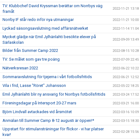
TV: Klubbchef David Kryssman berättar om Norrbys väg
2022-11-21 13:18
framåt
Norrby IF står redo inför nya utmaningar
2022-11-21 10:00
Lyckad säsongsavslutning med affärsnätverket
2022-11-14 11:04
Mycket glädje när Emil Jylhänlahti besökte elever på
2022-09-09 13:49
Särlaskolan
Bilder från Summer Camp 2022
2022-08-15 10:28
TV: Se målet som gav tre poäng
2022-07-09 22:45
Nätverksresan 2022
2022-06-22 10:22
Sommaravslutning för tjejerna i vårt fotbollsfritids
2022-06-21 12:52
Vila i frid, Lasse "Röret" Johansson
2022-05-22 18:25
Emil Jylhänlahti blir ny ansvarig för Norrbys fotbollsfritids
2022-03-24 17:52
Föreningsdagar på Intersport 20-27 mars
2022-03-21 16:00
Björn Lindvall avtackades vid årsmötet
2022-03-16 10:09
Anmälan till Summer Camp 8-12 augusti är öppen!*
2022-03-15 18:30
Uppstart för stimulansträningar för flickor - vi har platser
2022-02-28 15:56
kvar!