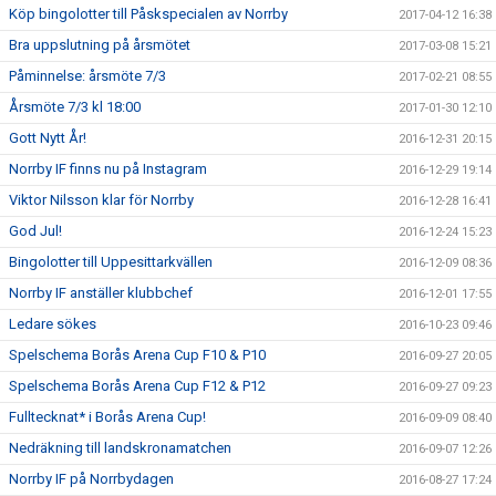
Köp bingolotter till Påskspecialen av Norrby
2017-04-12 16:38
Bra uppslutning på årsmötet
2017-03-08 15:21
Påminnelse: årsmöte 7/3
2017-02-21 08:55
Årsmöte 7/3 kl 18:00
2017-01-30 12:10
Gott Nytt År!
2016-12-31 20:15
Norrby IF finns nu på Instagram
2016-12-29 19:14
Viktor Nilsson klar för Norrby
2016-12-28 16:41
God Jul!
2016-12-24 15:23
Bingolotter till Uppesittarkvällen
2016-12-09 08:36
Norrby IF anställer klubbchef
2016-12-01 17:55
Ledare sökes
2016-10-23 09:46
Spelschema Borås Arena Cup F10 & P10
2016-09-27 20:05
Spelschema Borås Arena Cup F12 & P12
2016-09-27 09:23
Fulltecknat* i Borås Arena Cup!
2016-09-09 08:40
Nedräkning till landskronamatchen
2016-09-07 12:26
Norrby IF på Norrbydagen
2016-08-27 17:24