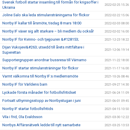
Svensk fotboll startar insamling till förmån för krigsoffer i
2022-02-25 15:26
Ukraina
Joline Salo ska leda stimulansträningarna för flickor
2022-02-22 15:06
Norrby IF kallar till årsmöte, tisdag 8 mars 18:00
2022-02-03 08:00
Norrby IF växer sig allt starkare – bli medlem du också!
2022-02-02 16:00
Norrby IF för Kvinno- och tjejjouren &#128153;
2021-12-23 18:22
Dijan Vukojevi&#263; utsedd till årets mittfältare i
2021-12-06 19:14
Superettan
Supportergruppen anordnar bussresa till Värnamo
2021-11-22 18:00
Norrby IF startar stimulansträningar för flickor
2021-11-17 16:00
Varmt välkomna till Norrby IF:s medlemsmöte
2021-10-26 08:46
Norrby IF för Världens barn
2021-09-27 14:30
Lyckade första månader för fotbollsfritidset
2021-06-24 11:09
Fortsatt uthyrningsstopp av Norrbystugan i juni
2021-06-01 09:45
Norrby IF startar fotbollsfritids
2021-04-15 10:50
Vila i frid, Ola Evaldsson
2021-03-30 12:22
Norrbys Affärsnätverk ledde till nytt samarbete
2021-03-25 13:53