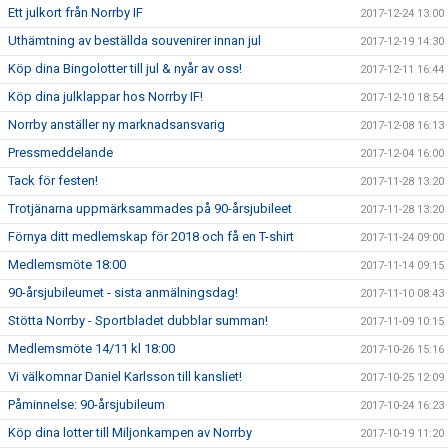
Ett julkort från Norrby IF
2017-12-24 13:00
Uthämtning av beställda souvenirer innan jul
2017-12-19 14:30
Köp dina Bingolotter till jul & nyår av oss!
2017-12-11 16:44
Köp dina julklappar hos Norrby IF!
2017-12-10 18:54
Norrby anställer ny marknadsansvarig
2017-12-08 16:13
Pressmeddelande
2017-12-04 16:00
Tack för festen!
2017-11-28 13:20
Trotjänarna uppmärksammades på 90-årsjubileet
2017-11-28 13:20
Förnya ditt medlemskap för 2018 och få en T-shirt
2017-11-24 09:00
Medlemsmöte 18:00
2017-11-14 09:15
90-årsjubileumet - sista anmälningsdag!
2017-11-10 08:43
Stötta Norrby - Sportbladet dubblar summan!
2017-11-09 10:15
Medlemsmöte 14/11 kl 18:00
2017-10-26 15:16
Vi välkomnar Daniel Karlsson till kansliet!
2017-10-25 12:09
Påminnelse: 90-årsjubileum
2017-10-24 16:23
Köp dina lotter till Miljonkampen av Norrby
2017-10-19 11:20