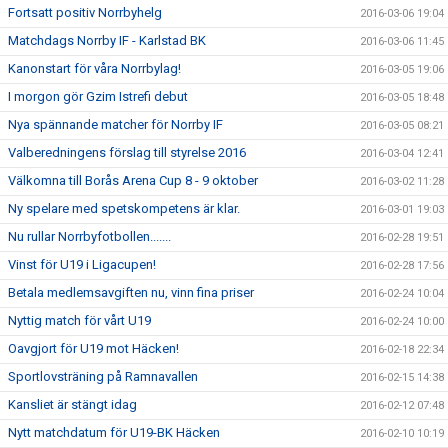
Fortsatt positiv Norrbyhelg
2016-03-06 19:04
Matchdags Norrby IF - Karlstad BK
2016-03-06 11:45
Kanonstart för våra Norrbylag!
2016-03-05 19:06
I morgon gör Gzim Istrefi debut
2016-03-05 18:48
Nya spännande matcher för Norrby IF
2016-03-05 08:21
Valberedningens förslag till styrelse 2016
2016-03-04 12:41
Välkomna till Borås Arena Cup 8 - 9 oktober
2016-03-02 11:28
Ny spelare med spetskompetens är klar.
2016-03-01 19:03
Nu rullar Norrbyfotbollen.......
2016-02-28 19:51
Vinst för U19 i Ligacupen!
2016-02-28 17:56
Betala medlemsavgiften nu, vinn fina priser
2016-02-24 10:04
Nyttig match för vårt U19
2016-02-24 10:00
Oavgjort för U19 mot Häcken!
2016-02-18 22:34
Sportlovsträning på Ramnavallen
2016-02-15 14:38
Kansliet är stängt idag
2016-02-12 07:48
Nytt matchdatum för U19-BK Häcken
2016-02-10 10:19