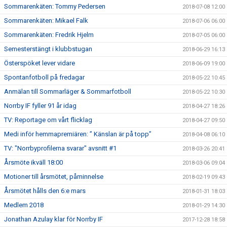
Sommarenkäten: Tommy Pedersen
2018-07-08 12:00
Sommarenkäten: Mikael Falk
2018-07-06 06:00
Sommarenkäten: Fredrik Hjelm
2018-07-05 06:00
Semesterstängt i klubbstugan
2018-06-29 16:13
Österspöket lever vidare
2018-06-09 19:00
Spontanfotboll på fredagar
2018-05-22 10:45
Anmälan till Sommarläger & Sommarfotboll
2018-05-22 10:30
Norrby IF fyller 91 år idag
2018-04-27 18:26
TV: Reportage om vårt flicklag
2018-04-27 09:50
Medi inför hemmapremiären: ” Känslan är på topp”
2018-04-08 06:10
TV: "Norrbyprofilerna svarar" avsnitt #1
2018-03-26 20:41
Årsmöte ikväll 18:00
2018-03-06 09:04
Motioner till årsmötet, påminnelse
2018-02-19 09:43
Årsmötet hålls den 6:e mars
2018-01-31 18:03
Medlem 2018
2018-01-29 14:30
Jonathan Azulay klar för Norrby IF
2017-12-28 18:58