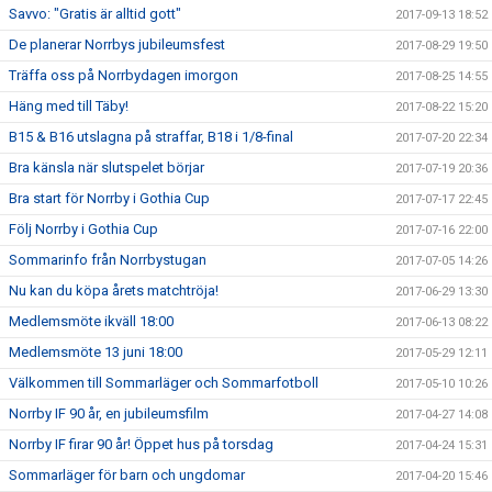
Savvo: "Gratis är alltid gott"
2017-09-13 18:52
De planerar Norrbys jubileumsfest
2017-08-29 19:50
Träffa oss på Norrbydagen imorgon
2017-08-25 14:55
Häng med till Täby!
2017-08-22 15:20
B15 & B16 utslagna på straffar, B18 i 1/8-final
2017-07-20 22:34
Bra känsla när slutspelet börjar
2017-07-19 20:36
Bra start för Norrby i Gothia Cup
2017-07-17 22:45
Följ Norrby i Gothia Cup
2017-07-16 22:00
Sommarinfo från Norrbystugan
2017-07-05 14:26
Nu kan du köpa årets matchtröja!
2017-06-29 13:30
Medlemsmöte ikväll 18:00
2017-06-13 08:22
Medlemsmöte 13 juni 18:00
2017-05-29 12:11
Välkommen till Sommarläger och Sommarfotboll
2017-05-10 10:26
Norrby IF 90 år, en jubileumsfilm
2017-04-27 14:08
Norrby IF firar 90 år! Öppet hus på torsdag
2017-04-24 15:31
Sommarläger för barn och ungdomar
2017-04-20 15:46