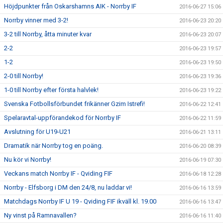
Höjdpunkter från Oskarshamns AIK - Norrby IF
2016-06-27 15:06
Norrby vinner med 3-2!
2016-06-23 20:20
3-2 till Norrby, åtta minuter kvar
2016-06-23 20:07
2-2
2016-06-23 19:57
1-2
2016-06-23 19:50
2-0 till Norrby!
2016-06-23 19:36
1-0 till Norrby efter första halvlek!
2016-06-23 19:22
Svenska Fotbollsförbundet frikänner Gzim Istrefi!
2016-06-22 12:41
Spelaravtal-uppförandekod för Norrby IF
2016-06-22 11:59
Avslutning för U19-U21
2016-06-21 13:11
Dramatik när Norrby tog en poäng.
2016-06-20 08:39
Nu kör vi Norrby!
2016-06-19 07:30
Veckans match Norrby IF - Qviding FIF
2016-06-18 12:28
Norrby - Elfsborg i DM den 24/8, nu laddar vi!
2016-06-16 13:59
Matchdags Norrby IF U 19 - Qviding FIF ikväll kl. 19.00
2016-06-16 13:47
Ny vinst på Ramnavallen?
2016-06-16 11:40