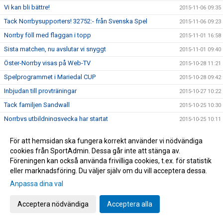
Vi kan bli bättre!
2015-11-06 09:35
Tack Norrbysupporters! 32752:- från Svenska Spel
2015-11-06 09:23
Norrby föll med flaggan i topp
2015-11-01 16:58
Sista matchen, nu avslutar vi snyggt
2015-11-01 09:40
Öster-Norrby visas på Web-TV
2015-10-28 11:21
Spelprogrammet i Mariedal CUP
2015-10-28 09:42
Inbjudan till provträningar
2015-10-27 10:22
Tack familjen Sandwall
2015-10-25 10:30
Norrbys utbildningsvecka har startat
2015-10-25 10:11
God morgon Norrbyiter och fotbollsälskare
2015-10-25 07:32
För att hemsidan ska fungera korrekt använder vi nödvändiga
Vi har klarat nytt kontrakt!
2015-10-24 17:56
cookies från SportAdmin. Dessa går inte att stänga av.
Föreningen kan också använda frivilliga cookies, t.ex. för statistik
Årets viktigaste match
2015-10-23 19:10
eller marknadsföring. Du väljer själv om du vill acceptera dessa.
Norrbys P15 spelar DM/SM-kval i Futsal
2015-10-23 10:20
Anpassa dina val
Nu gäller det! Vinna eller försvinna!
2015-10-22 09:40
Grattis Raymond Fridén
2015-10-20 14:24
Acceptera nödvändiga
Acceptera alla
Norrby orkade inte
2015-10-17 16:45