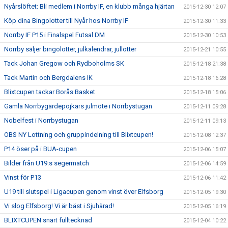
Nyårslöftet: Bli medlem i Norrby IF, en klubb många hjärtan
2015-12-30 12:07
Köp dina Bingolotter till Nyår hos Norrby IF
2015-12-30 11:33
Norrby IF P15 i Finalspel Futsal DM
2015-12-30 10:53
Norrby säljer bingolotter, julkalendrar, jullotter
2015-12-21 10:55
Tack Johan Gregow och Rydboholms SK
2015-12-18 21:38
Tack Martin och Bergdalens IK
2015-12-18 16:28
Blixtcupen tackar Borås Basket
2015-12-18 15:06
Gamla Norrbygärdepojkars julmöte i Norrbystugan
2015-12-11 09:28
Nobelfest i Norrbystugan
2015-12-11 09:13
OBS NY Lottning och gruppindelning till Blixtcupen!
2015-12-08 12:37
P14 öser på i BUA-cupen
2015-12-06 15:07
Bilder från U19:s segermatch
2015-12-06 14:59
Vinst för P13
2015-12-06 11:42
U19 till slutspel i Ligacupen genom vinst över Elfsborg
2015-12-05 19:30
Vi slog Elfsborg! Vi är bäst i Sjuhärad!
2015-12-05 16:19
BLIXTCUPEN snart fulltecknad
2015-12-04 10:22