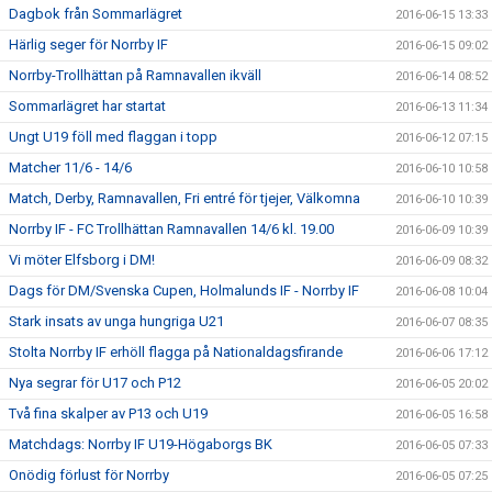
Dagbok från Sommarlägret
2016-06-15 13:33
Härlig seger för Norrby IF
2016-06-15 09:02
Norrby-Trollhättan på Ramnavallen ikväll
2016-06-14 08:52
Sommarlägret har startat
2016-06-13 11:34
Ungt U19 föll med flaggan i topp
2016-06-12 07:15
Matcher 11/6 - 14/6
2016-06-10 10:58
Match, Derby, Ramnavallen, Fri entré för tjejer, Välkomna
2016-06-10 10:39
Norrby IF - FC Trollhättan Ramnavallen 14/6 kl. 19.00
2016-06-09 10:39
Vi möter Elfsborg i DM!
2016-06-09 08:32
Dags för DM/Svenska Cupen, Holmalunds IF - Norrby IF
2016-06-08 10:04
Stark insats av unga hungriga U21
2016-06-07 08:35
Stolta Norrby IF erhöll flagga på Nationaldagsfirande
2016-06-06 17:12
Nya segrar för U17 och P12
2016-06-05 20:02
Två fina skalper av P13 och U19
2016-06-05 16:58
Matchdags: Norrby IF U19-Högaborgs BK
2016-06-05 07:33
Onödig förlust för Norrby
2016-06-05 07:25