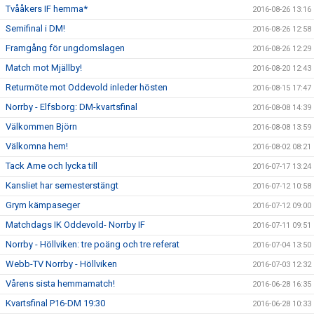
Tvååkers IF hemma*
2016-08-26 13:16
Semifinal i DM!
2016-08-26 12:58
Framgång för ungdomslagen
2016-08-26 12:29
Match mot Mjällby!
2016-08-20 12:43
Returmöte mot Oddevold inleder hösten
2016-08-15 17:47
Norrby - Elfsborg: DM-kvartsfinal
2016-08-08 14:39
Välkommen Björn
2016-08-08 13:59
Välkomna hem!
2016-08-02 08:21
Tack Arne och lycka till
2016-07-17 13:24
Kansliet har semesterstängt
2016-07-12 10:58
Grym kämpaseger
2016-07-12 09:00
Matchdags IK Oddevold- Norrby IF
2016-07-11 09:51
Norrby - Höllviken: tre poäng och tre referat
2016-07-04 13:50
Webb-TV Norrby - Höllviken
2016-07-03 12:32
Vårens sista hemmamatch!
2016-06-28 16:35
Kvartsfinal P16-DM 19:30
2016-06-28 10:33