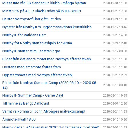
Missa inte vår julkalender: En klubb - många hjärtan
2020-12-01 11:30
Minst 25% på ALLT! Black Friday på INTERSPORT
2020-11-23 17:00
En stor Norrbyprofil har gått ur tiden
2020-11-21 11:30
Nyheter från Norrby IF:s ungdomssektions konstklubb
2020-11-17 13:46
Norrby IF för Världens Barn
2020-09-28 14:00
Norrby för Norrby startar läxhjälp för vuxna
2020-09-24 12:48
Norrby IF startar stimulansträningar
2020-09-17 08:30
Bilder från det andra mötet med Norrbys affärsnätverk
2020-09-10 11:50
Höstens medlemsmöte flyttas fram
2020-09-10 11:10
Uppstartsmöte med Norrbys affärsnätverk
2020-08-20 12:52
Bilder från Norrbys Summer Camp (2020-08-10 – 2020-08-
2020-08-15 08:18
14)
Norrby IF Summer Camp - Game Day!
2020-08-14 19:25
Till minne av Bengt Dahlqvist
2020-08-07 12:20
Varmt välkomna till John Alvbåges målvaktscamp!
2020-06-24 11:33
Årsmöte ikväll 18:00
2020-03-10 10:20
Norrby deltar i eAllsvenskan 2020: "En fantastisk möjlighet"
2020-03-05 11:32