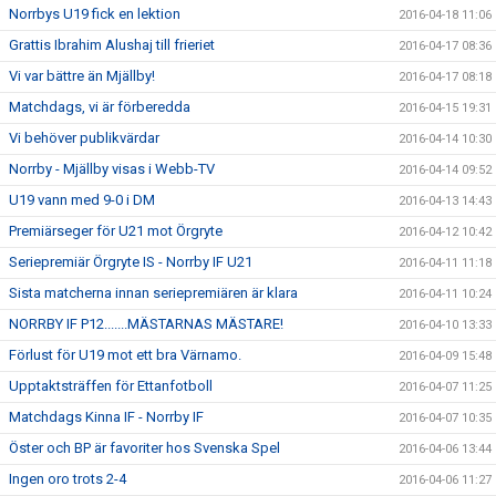
Norrbys U19 fick en lektion
2016-04-18 11:06
Grattis Ibrahim Alushaj till frieriet
2016-04-17 08:36
Vi var bättre än Mjällby!
2016-04-17 08:18
Matchdags, vi är förberedda
2016-04-15 19:31
Vi behöver publikvärdar
2016-04-14 10:30
Norrby - Mjällby visas i Webb-TV
2016-04-14 09:52
U19 vann med 9-0 i DM
2016-04-13 14:43
Premiärseger för U21 mot Örgryte
2016-04-12 10:42
Seriepremiär Örgryte IS - Norrby IF U21
2016-04-11 11:18
Sista matcherna innan seriepremiären är klara
2016-04-11 10:24
NORRBY IF P12.......MÄSTARNAS MÄSTARE!
2016-04-10 13:33
Förlust för U19 mot ett bra Värnamo.
2016-04-09 15:48
Upptaktsträffen för Ettanfotboll
2016-04-07 11:25
Matchdags Kinna IF - Norrby IF
2016-04-07 10:35
Öster och BP är favoriter hos Svenska Spel
2016-04-06 13:44
Ingen oro trots 2-4
2016-04-06 11:27