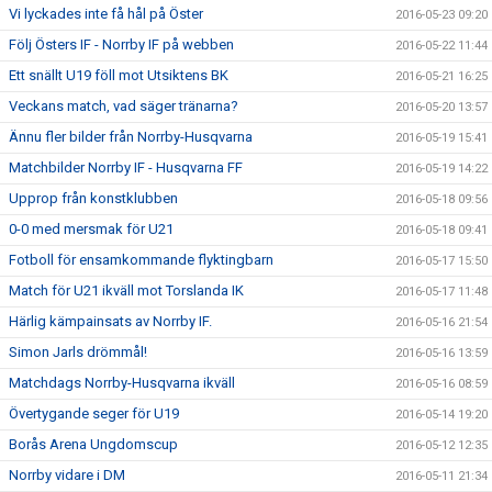
Vi lyckades inte få hål på Öster
2016-05-23 09:20
Följ Östers IF - Norrby IF på webben
2016-05-22 11:44
Ett snällt U19 föll mot Utsiktens BK
2016-05-21 16:25
Veckans match, vad säger tränarna?
2016-05-20 13:57
Ännu fler bilder från Norrby-Husqvarna
2016-05-19 15:41
Matchbilder Norrby IF - Husqvarna FF
2016-05-19 14:22
Upprop från konstklubben
2016-05-18 09:56
0-0 med mersmak för U21
2016-05-18 09:41
Fotboll för ensamkommande flyktingbarn
2016-05-17 15:50
Match för U21 ikväll mot Torslanda IK
2016-05-17 11:48
Härlig kämpainsats av Norrby IF.
2016-05-16 21:54
Simon Jarls drömmål!
2016-05-16 13:59
Matchdags Norrby-Husqvarna ikväll
2016-05-16 08:59
Övertygande seger för U19
2016-05-14 19:20
Borås Arena Ungdomscup
2016-05-12 12:35
Norrby vidare i DM
2016-05-11 21:34