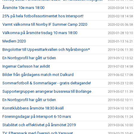
Årsmöte 10e mars 18:00
2020-03-04 14:15
25% på hela fotbollssortimentet hos Intersport!
2020-02-18 14:58
Varmt välkomna till Norrby IF Summer Camp 2020
2020-02-05 06:58
Välkomna på årsmöte tisdag 10 mars 18:00
2020-01-28 10:10
Medlem 2020
2020-01-13 16:21
Bingolotter till Uppesittarkvällen och Nyårsbingon*
2019-12-06 11:30
En Norrbyprofil har gått ur tiden
2019-09-12 13:52
Ingemar Carlsson har avlidit
2019-07-03 14:58
Bilder från gårdagens match mot Dalkurd
2019-06-02 17:08
Sommarfotboll & Sommarläger - gratis deltagande!
2019-05-23 12:00
Supportergruppen arrangerar bussresa till Borlänge
2019-05-07 11:39
En Norrbyprofil har gått ur tiden
2019-05-02 10:11
Konstklubbens årsmöte 18:30 ikväll
2019-04-10 10:18
Föreningsdagar på Intersport 6-10 mars
2019-03-06 11:24
Stabilitet och effektivitet på årsmötet 2019
2019-03-06 10:00
TV: Eftersnack med Översjö och Yarsuvat
2019-02-25 10:41