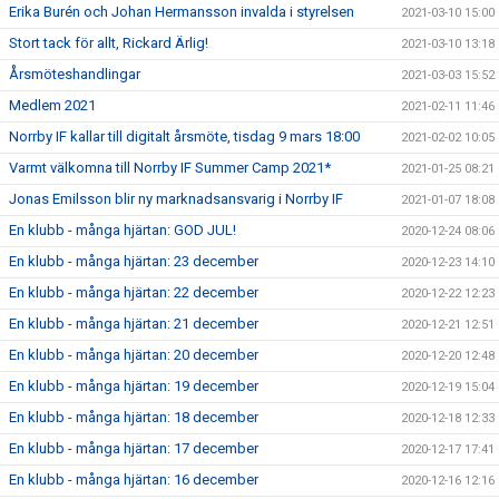
Erika Burén och Johan Hermansson invalda i styrelsen
2021-03-10 15:00
Stort tack för allt, Rickard Ärlig!
2021-03-10 13:18
Årsmöteshandlingar
2021-03-03 15:52
Medlem 2021
2021-02-11 11:46
Norrby IF kallar till digitalt årsmöte, tisdag 9 mars 18:00
2021-02-02 10:05
Varmt välkomna till Norrby IF Summer Camp 2021*
2021-01-25 08:21
Jonas Emilsson blir ny marknadsansvarig i Norrby IF
2021-01-07 18:08
En klubb - många hjärtan: GOD JUL!
2020-12-24 08:06
En klubb - många hjärtan: 23 december
2020-12-23 14:10
En klubb - många hjärtan: 22 december
2020-12-22 12:23
En klubb - många hjärtan: 21 december
2020-12-21 12:51
En klubb - många hjärtan: 20 december
2020-12-20 12:48
En klubb - många hjärtan: 19 december
2020-12-19 15:04
En klubb - många hjärtan: 18 december
2020-12-18 12:33
En klubb - många hjärtan: 17 december
2020-12-17 17:41
En klubb - många hjärtan: 16 december
2020-12-16 12:16