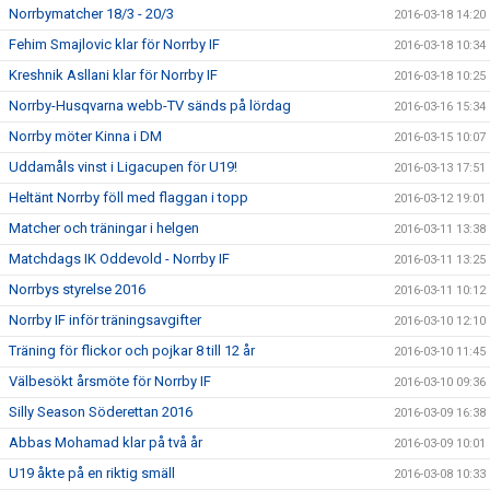
Norrbymatcher 18/3 - 20/3
2016-03-18 14:20
Fehim Smajlovic klar för Norrby IF
2016-03-18 10:34
Kreshnik Asllani klar för Norrby IF
2016-03-18 10:25
Norrby-Husqvarna webb-TV sänds på lördag
2016-03-16 15:34
Norrby möter Kinna i DM
2016-03-15 10:07
Uddamåls vinst i Ligacupen för U19!
2016-03-13 17:51
Heltänt Norrby föll med flaggan i topp
2016-03-12 19:01
Matcher och träningar i helgen
2016-03-11 13:38
Matchdags IK Oddevold - Norrby IF
2016-03-11 13:25
Norrbys styrelse 2016
2016-03-11 10:12
Norrby IF inför träningsavgifter
2016-03-10 12:10
Träning för flickor och pojkar 8 till 12 år
2016-03-10 11:45
Välbesökt årsmöte för Norrby IF
2016-03-10 09:36
Silly Season Söderettan 2016
2016-03-09 16:38
Abbas Mohamad klar på två år
2016-03-09 10:01
U19 åkte på en riktig smäll
2016-03-08 10:33