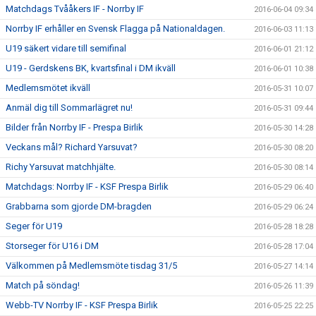
Matchdags Tvååkers IF - Norrby IF
2016-06-04 09:34
Norrby IF erhåller en Svensk Flagga på Nationaldagen.
2016-06-03 11:13
U19 säkert vidare till semifinal
2016-06-01 21:12
U19 - Gerdskens BK, kvartsfinal i DM ikväll
2016-06-01 10:38
Medlemsmötet ikväll
2016-05-31 10:07
Anmäl dig till Sommarlägret nu!
2016-05-31 09:44
Bilder från Norrby IF - Prespa Birlik
2016-05-30 14:28
Veckans mål? Richard Yarsuvat?
2016-05-30 08:20
Richy Yarsuvat matchhjälte.
2016-05-30 08:14
Matchdags: Norrby IF - KSF Prespa Birlik
2016-05-29 06:40
Grabbarna som gjorde DM-bragden
2016-05-29 06:24
Seger för U19
2016-05-28 18:28
Storseger för U16 i DM
2016-05-28 17:04
Välkommen på Medlemsmöte tisdag 31/5
2016-05-27 14:14
Match på söndag!
2016-05-26 11:39
Webb-TV Norrby IF - KSF Prespa Birlik
2016-05-25 22:25