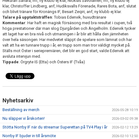
Hekuran Sahara, mf, ny klubb ej klar, Nicklas Savolainen, mf, ny klubb ej
klar, Christoffer Lindberg, anf, Hudiksvalls Förenade, Rares Bota, anf, slutat
och blivit tränare för Kronängs IF, Besart Zeqiri, anf, ny klubb ej klar.
Talare på upptaktsträffen
: Tobias Edenvik, huvudtränare
Kommentar
: Har haft en magisk försäsong med bra resultat i cupen, två
höga prestationer där man slog Djurgården och Ängelholm. Edenvik tycker
att laget har en bra nivå och utmaningen i år blir att hålla den jämnheten
över hela säsongen. Har medvetet släppt de spelare som lämnat och har
valt att ha en tunnare trupp i år, en trupp som man tror väldigt mycket på.
Ställs mot Öster i seriepremiären, det blir en god start, valde Edenvik att
avsluta intervjun med.
Tippade
: Örgryte IS (Etta) och Östers IF (Tvåa)
Nyhetsarkiv
Beställning av merch
2026-05-28 10:19
Nu släpper vi årskorten!
2026-03-02 09:38
Stötta Norrby IF när du streamar Superettan på TV4 Play i år
2026-02-12 13:29
Norrby IF bjuder in till årsmöte
2026-02-10 12:50