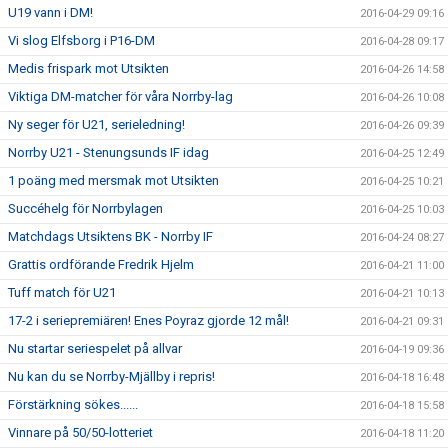
U19 vann i DM!
2016-04-29 09:16
Vi slog Elfsborg i P16-DM
2016-04-28 09:17
Medis frispark mot Utsikten
2016-04-26 14:58
Viktiga DM-matcher för våra Norrby-lag
2016-04-26 10:08
Ny seger för U21, serieledning!
2016-04-26 09:39
Norrby U21 - Stenungsunds IF idag
2016-04-25 12:49
1 poäng med mersmak mot Utsikten
2016-04-25 10:21
Succéhelg för Norrbylagen
2016-04-25 10:03
Matchdags Utsiktens BK - Norrby IF
2016-04-24 08:27
Grattis ordförande Fredrik Hjelm
2016-04-21 11:00
Tuff match för U21
2016-04-21 10:13
17-2 i seriepremiären! Enes Poyraz gjorde 12 mål!
2016-04-21 09:31
Nu startar seriespelet på allvar
2016-04-19 09:36
Nu kan du se Norrby-Mjällby i repris!
2016-04-18 16:48
Förstärkning sökes......
2016-04-18 15:58
Vinnare på 50/50-lotteriet
2016-04-18 11:20