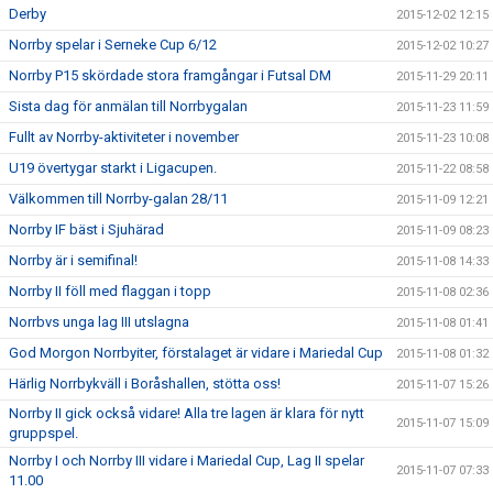
Derby
2015-12-02 12:15
Norrby spelar i Serneke Cup 6/12
2015-12-02 10:27
Norrby P15 skördade stora framgångar i Futsal DM
2015-11-29 20:11
Sista dag för anmälan till Norrbygalan
2015-11-23 11:59
Fullt av Norrby-aktiviteter i november
2015-11-23 10:08
U19 övertygar starkt i Ligacupen.
2015-11-22 08:58
Välkommen till Norrby-galan 28/11
2015-11-09 12:21
Norrby IF bäst i Sjuhärad
2015-11-09 08:23
Norrby är i semifinal!
2015-11-08 14:33
Norrby II föll med flaggan i topp
2015-11-08 02:36
Norrbvs unga lag III utslagna
2015-11-08 01:41
God Morgon Norrbyiter, förstalaget är vidare i Mariedal Cup
2015-11-08 01:32
Härlig Norrbykväll i Boråshallen, stötta oss!
2015-11-07 15:26
Norrby II gick också vidare! Alla tre lagen är klara för nytt
2015-11-07 15:09
gruppspel.
Norrby I och Norrby III vidare i Mariedal Cup, Lag II spelar
2015-11-07 07:33
11.00