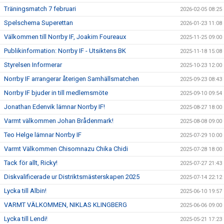
Träningsmatch 7 februari
2026-02-05 08:25
Spelschema Superettan
2026-01-23 11:08
Välkommen till Norrby IF, Joakim Foureaux
2025-11-25 09:00
Publikinformation: Norrby IF - Utsiktens BK
2025-11-18 15:08
Styrelsen Informerar
2025-10-23 12:00
Norrby IF arrangerar återigen Samhällsmatchen
2025-09-23 08:43
Norrby IF bjuder in till medlemsmöte
2025-09-10 09:54
Jonathan Edenvik lämnar Norrby IF!
2025-08-27 18:00
Varmt välkommen Johan Brådenmark!
2025-08-08 09:00
Teo Helge lämnar Norrby IF
2025-07-29 10:00
Varmt Välkommen Chisomnazu Chika Chidi
2025-07-28 18:00
Tack för allt, Ricky!
2025-07-27 21:43
Diskvalificerade ur Distriktsmästerskapen 2025
2025-07-14 22:12
Lycka till Albin!
2025-06-10 19:57
VARMT VÄLKOMMEN, NIKLAS KLINGBERG
2025-06-06 09:00
Lycka till Lendi!
2025-05-21 17:23