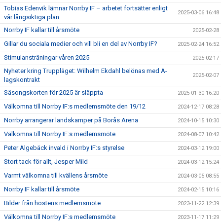
Tobias Edenvik lämnar Norrby IF – arbetet fortsätter enligt
2025-03-06 16:48
vår långsiktiga plan
Norrby IF kallar till årsmöte
2025-02-28
Gillar du sociala medier och vill bli en del av Norrby IF?
2025-02-24 16:52
Stimulansträningar våren 2025
2025-02-17
Nyheter kring Truppläget: Wilhelm Ekdahl belönas med A-
2025-02-07
lagskontrakt
Säsongskorten för 2025 är släppta
2025-01-30 16:20
Välkomna till Norrby IF:s medlemsmöte den 19/12
2024-12-17 08:28
Norrby arrangerar landskamper på Borås Arena
2024-10-15 10:30
Välkomna till Norrby IF:s medlemsmöte
2024-08-07 10:42
Peter Algebäck invald i Norrby IF:s styrelse
2024-03-12 19:00
Stort tack för allt, Jesper Mild
2024-03-12 15:24
Varmt välkomna till kvällens årsmöte
2024-03-05 08:55
Norrby IF kallar till årsmöte
2024-02-15 10:16
Bilder från höstens medlemsmöte
2023-11-22 12:39
Välkomna till Norrby IF:s medlemsmöte
2023-11-17 11:29