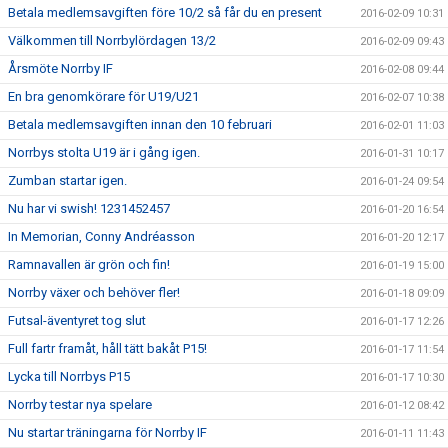
Betala medlemsavgiften före 10/2 så får du en present
2016-02-09 10:31
Välkommen till Norrbylördagen 13/2
2016-02-09 09:43
Årsmöte Norrby IF
2016-02-08 09:44
En bra genomkörare för U19/U21
2016-02-07 10:38
Betala medlemsavgiften innan den 10 februari
2016-02-01 11:03
Norrbys stolta U19 är i gång igen.
2016-01-31 10:17
Zumban startar igen.
2016-01-24 09:54
Nu har vi swish! 1231452457
2016-01-20 16:54
In Memorian, Conny Andréasson
2016-01-20 12:17
Ramnavallen är grön och fin!
2016-01-19 15:00
Norrby växer och behöver fler!
2016-01-18 09:09
Futsal-äventyret tog slut
2016-01-17 12:26
Full fartr framåt, håll tätt bakåt P15!
2016-01-17 11:54
Lycka till Norrbys P15
2016-01-17 10:30
Norrby testar nya spelare
2016-01-12 08:42
Nu startar träningarna för Norrby IF
2016-01-11 11:43