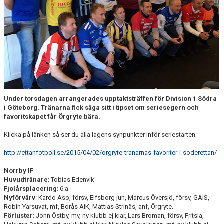
MATCHER
NÄRA NORRBY
VÄRDEGRUND
Under torsdagen arrangerades upptaktsträffen för Division 1 Södra
i Göteborg. Tränarna fick säga sitt i tipset om seriesegern och
favoritskapet får Örgryte bära.
Klicka på länken så ser du alla lagens synpunkter inför seriestarten:
http://ettanfotboll.se/2015/04/02/orgryte-tranarnas-favoriter-i-soderettan/
Norrby IF
Huvudtränare
: Tobias Edenvik
Fjolårsplacering
: 6:a
Nyförvärv
: Kardo Aso, försv, Elfsborg jun, Marcus Översjö, försv, GAIS,
Robin Yarsuvat, mf, Borås AIK, Mattias Strinäs, anf, Örgryte.
Förluster
: John Östby, mv, ny klubb ej klar, Lars Broman, försv, Fritsla,