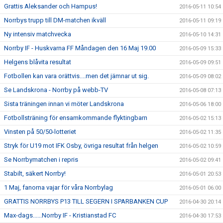
Grattis Aleksander och Hampus!
2016-05-11 10:54
Norrbys trupp till DM-matchen ikväll
2016-05-11 09:19
Ny intensiv matchvecka
2016-05-10 14:31
Norrby IF - Huskvarna FF Måndagen den 16 Maj 19.00
2016-05-09 15:33
Helgens blåvita resultat
2016-05-09 09:51
Fotbollen kan vara orättvis....men det jämnar ut sig.
2016-05-09 08:02
Se Landskrona - Norrby på webb-TV
2016-05-08 07:13
Sista träningen innan vi möter Landskrona
2016-05-06 18:00
Fotbollsträning för ensamkommande flyktingbarn
2016-05-02 15:13
Vinsten på 50/50-lotteriet
2016-05-02 11:35
Stryk för U19 mot IFK Osby, övriga resultat från helgen
2016-05-02 10:59
Se Norrbymatchen i repris
2016-05-02 09:41
Stabilt, säkert Norrby!
2016-05-01 20:53
1 Maj, fanorna vajar för våra Norrbylag
2016-05-01 06:00
GRATTIS NORRBYS P13 TILL SEGERN I SPARBANKEN CUP
2016-04-30 20:14
Max-dags......Norrby IF - Kristianstad FC
2016-04-30 17:53