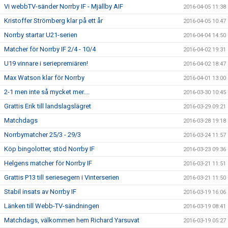
Vi webbTV-sänder Norrby IF - Mjällby AIF
2016-04-05 11:38
Kristoffer Strömberg klar på ett år
2016-04-05 10:47
Norrby startar U21-serien
2016-04-04 14:50
Matcher för Norrby IF 2/4 - 10/4
2016-04-02 19:31
U19 vinnare i seriepremiären!
2016-04-02 18:47
Max Watson klar för Norrby
2016-04-01 13:00
2-1 men inte så mycket mer....
2016-03-30 10:45
Grattis Erik till landslagslägret
2016-03-29 09:21
Matchdags
2016-03-28 19:18
Norrbymatcher 25/3 - 29/3
2016-03-24 11:57
Köp bingolotter, stöd Norrby IF
2016-03-23 09:36
Helgens matcher för Norrby IF
2016-03-21 11:51
Grattis P13 till seriesegern i Vinterserien
2016-03-21 11:50
Stabil insats av Norrby IF
2016-03-19 16:06
Länken till Webb-TV-sändningen
2016-03-19 08:41
Matchdags, välkommen hem Richard Yarsuvat
2016-03-19 05:27