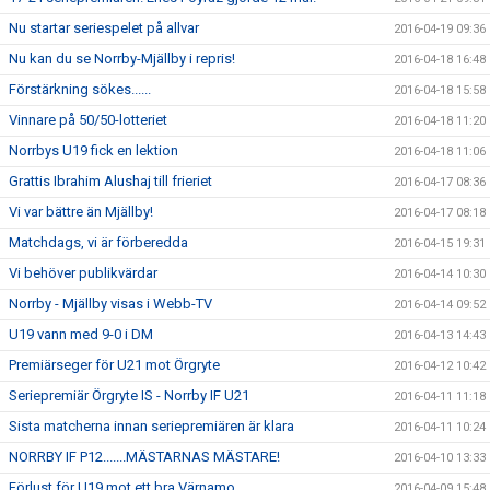
Nu startar seriespelet på allvar
2016-04-19 09:36
Nu kan du se Norrby-Mjällby i repris!
2016-04-18 16:48
Förstärkning sökes......
2016-04-18 15:58
Vinnare på 50/50-lotteriet
2016-04-18 11:20
Norrbys U19 fick en lektion
2016-04-18 11:06
Grattis Ibrahim Alushaj till frieriet
2016-04-17 08:36
Vi var bättre än Mjällby!
2016-04-17 08:18
Matchdags, vi är förberedda
2016-04-15 19:31
Vi behöver publikvärdar
2016-04-14 10:30
Norrby - Mjällby visas i Webb-TV
2016-04-14 09:52
U19 vann med 9-0 i DM
2016-04-13 14:43
Premiärseger för U21 mot Örgryte
2016-04-12 10:42
Seriepremiär Örgryte IS - Norrby IF U21
2016-04-11 11:18
Sista matcherna innan seriepremiären är klara
2016-04-11 10:24
NORRBY IF P12.......MÄSTARNAS MÄSTARE!
2016-04-10 13:33
Förlust för U19 mot ett bra Värnamo.
2016-04-09 15:48