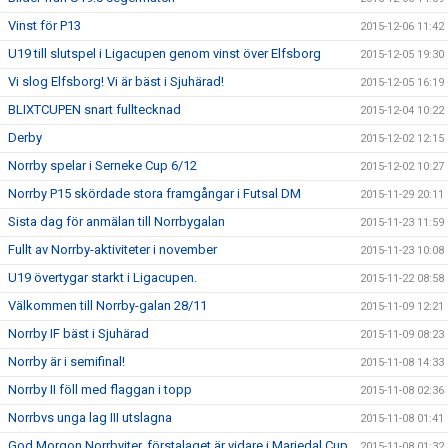
Vinst för P13
2015-12-06 11:42
U19 till slutspel i Ligacupen genom vinst över Elfsborg
2015-12-05 19:30
Vi slog Elfsborg! Vi är bäst i Sjuhärad!
2015-12-05 16:19
BLIXTCUPEN snart fulltecknad
2015-12-04 10:22
Derby
2015-12-02 12:15
Norrby spelar i Serneke Cup 6/12
2015-12-02 10:27
Norrby P15 skördade stora framgångar i Futsal DM
2015-11-29 20:11
Sista dag för anmälan till Norrbygalan
2015-11-23 11:59
Fullt av Norrby-aktiviteter i november
2015-11-23 10:08
U19 övertygar starkt i Ligacupen.
2015-11-22 08:58
Välkommen till Norrby-galan 28/11
2015-11-09 12:21
Norrby IF bäst i Sjuhärad
2015-11-09 08:23
Norrby är i semifinal!
2015-11-08 14:33
Norrby II föll med flaggan i topp
2015-11-08 02:36
Norrbvs unga lag III utslagna
2015-11-08 01:41
God Morgon Norrbyiter, förstalaget är vidare i Mariedal Cup
2015-11-08 01:32