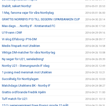
Stabilt, säkert Norrby!
2016-05-01 20:53
1 Maj, fanorna vajar för våra Norrbylag
2016-05-01 06:00
GRATTIS NORRBYS P13 TILL SEGERN I SPARBANKEN CUP
2016-04-30 20:14
Max-dags......Norrby IF - Kristianstad FC
2016-04-30 17:53
U19 vann i DM!
2016-04-29 09:16
Vi slog Elfsborg i P16-DM
2016-04-28 09:17
Medis frispark mot Utsikten
2016-04-26 14:58
Viktiga DM-matcher för våra Norrby-lag
2016-04-26 10:08
Ny seger för U21, serieledning!
2016-04-26 09:39
Norrby U21 - Stenungsunds IF idag
2016-04-25 12:49
1 poäng med mersmak mot Utsikten
2016-04-25 10:21
Succéhelg för Norrbylagen
2016-04-25 10:03
Matchdags Utsiktens BK - Norrby IF
2016-04-24 08:27
Grattis ordförande Fredrik Hjelm
2016-04-21 11:00
Tuff match för U21
2016-04-21 10:13
17-2 i seriepremiären! Enes Poyraz gjorde 12 mål!
2016-04-21 09:31