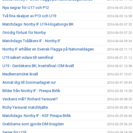
Nya segrar för U17 och P12
2016-06-05 20:02
Två fina skalper av P13 och U19
2016-06-05 16:58
Matchdags: Norrby IF U19-Högaborgs BK
2016-06-05 07:33
Onödig förlust för Norrby
2016-06-05 07:25
Matchdags Tvååkers IF - Norrby IF
2016-06-04 09:34
Norrby IF erhåller en Svensk Flagga på Nationaldagen.
2016-06-03 11:13
U19 säkert vidare till semifinal
2016-06-01 21:12
U19 - Gerdskens BK, kvartsfinal i DM ikväll
2016-06-01 10:38
Medlemsmötet ikväll
2016-05-31 10:07
Anmäl dig till Sommarlägret nu!
2016-05-31 09:44
Bilder från Norrby IF - Prespa Birlik
2016-05-30 14:28
Veckans mål? Richard Yarsuvat?
2016-05-30 08:20
Richy Yarsuvat matchhjälte.
2016-05-30 08:14
Matchdags: Norrby IF - KSF Prespa Birlik
2016-05-29 06:40
Grabbarna som gjorde DM-bragden
2016-05-29 06:24
Seger för U19
2016-05-28 18:28