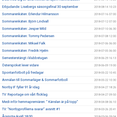
Erbjudande: Lisebergs säsongsfinal 30 september
2018-08-14 10:23
Sommarenkäten: Erlendur Hilmarsson
2018-07-16 07:00
Sommarenkäten: Björn Lindvall
2018-07-12 07:00
Sommarenkäten: Jesper Mild
2018-07-10 06:30
Sommarenkäten: Tommy Pedersen
2018-07-08 12:00
Sommarenkäten: Mikael Falk
2018-07-06 06:00
Sommarenkäten: Fredrik Hjelm
2018-07-05 06:00
Semesterstängt i klubbstugan
2018-06-29 16:13
Österspöket lever vidare
2018-06-09 19:00
Spontanfotboll på fredagar
2018-05-22 10:45
Anmälan till Sommarläger & Sommarfotboll
2018-05-22 10:30
Norrby IF fyller 91 år idag
2018-04-27 18:26
TV: Reportage om vårt flicklag
2018-04-27 09:50
Medi inför hemmapremiären: ” Känslan är på topp”
2018-04-08 06:10
TV: "Norrbyprofilerna svarar" avsnitt #1
2018-03-26 20:41
Årsmöte ikväll 18:00
2018-03-06 09:04