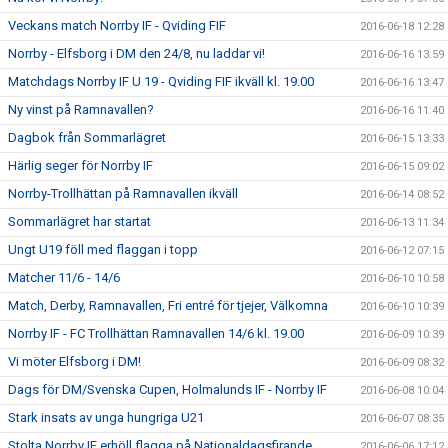
Veckans match Norrby IF - Qviding FIF
2016-06-18 12:28
Norrby - Elfsborg i DM den 24/8, nu laddar vi!
2016-06-16 13:59
Matchdags Norrby IF U 19 - Qviding FIF ikväll kl. 19.00
2016-06-16 13:47
Ny vinst på Ramnavallen?
2016-06-16 11:40
Dagbok från Sommarlägret
2016-06-15 13:33
Härlig seger för Norrby IF
2016-06-15 09:02
Norrby-Trollhättan på Ramnavallen ikväll
2016-06-14 08:52
Sommarlägret har startat
2016-06-13 11:34
Ungt U19 föll med flaggan i topp
2016-06-12 07:15
Matcher 11/6 - 14/6
2016-06-10 10:58
Match, Derby, Ramnavallen, Fri entré för tjejer, Välkomna
2016-06-10 10:39
Norrby IF - FC Trollhättan Ramnavallen 14/6 kl. 19.00
2016-06-09 10:39
Vi möter Elfsborg i DM!
2016-06-09 08:32
Dags för DM/Svenska Cupen, Holmalunds IF - Norrby IF
2016-06-08 10:04
Stark insats av unga hungriga U21
2016-06-07 08:35
Stolta Norrby IF erhöll flagga på Nationaldagsfirande
2016-06-06 17:12