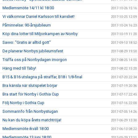
Medlemsmöte 14/11 kl 18:00
2017-10-26 15:16
Vi välkomnar Daniel Karlsson till kansliet!
2017-10-25 12:09
Påminnelse: 90-årsjubileum
2017-10-24 16:23
Köp dina lotter till Miljonkampen av Norrby
2017-10-19 11:20
Savvo: "Gratis är alltid gott"
2017-09-13 18:52
De planerar Norrbys jubileumsfest
2017-08-29 19:50
Träffa oss på Norrbydagen imorgon
2017-08-25 14:55
Häng med till Täby!
2017-08-22 15:20
B15 & B16 utslagna på straffar, B18 i 1/8-final
2017-07-20 22:34
Bra känsla när slutspelet börjar
2017-07-19 20:36
Bra start för Norrby i Gothia Cup
2017-07-17 22:45
Följ Norrby i Gothia Cup
2017-07-16 22:00
Sommarinfo från Norrbystugan
2017-07-05 14:26
Nu kan du köpa årets matchtröja!
2017-06-29 13:30
Medlemsmöte ikväll 18:00
2017-06-13 08:22
Medlemsmöte 13 juni 18:00
2017-05-29 12:11