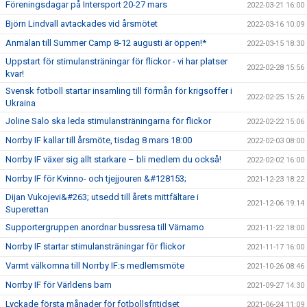
Föreningsdagar på Intersport 20-27 mars
2022-03-21 16:00
Björn Lindvall avtackades vid årsmötet
2022-03-16 10:09
Anmälan till Summer Camp 8-12 augusti är öppen!*
2022-03-15 18:30
Uppstart för stimulansträningar för flickor - vi har platser
2022-02-28 15:56
kvar!
Svensk fotboll startar insamling till förmån för krigsoffer i
2022-02-25 15:26
Ukraina
Joline Salo ska leda stimulansträningarna för flickor
2022-02-22 15:06
Norrby IF kallar till årsmöte, tisdag 8 mars 18:00
2022-02-03 08:00
Norrby IF växer sig allt starkare – bli medlem du också!
2022-02-02 16:00
Norrby IF för Kvinno- och tjejjouren &#128153;
2021-12-23 18:22
Dijan Vukojevi&#263; utsedd till årets mittfältare i
2021-12-06 19:14
Superettan
Supportergruppen anordnar bussresa till Värnamo
2021-11-22 18:00
Norrby IF startar stimulansträningar för flickor
2021-11-17 16:00
Varmt välkomna till Norrby IF:s medlemsmöte
2021-10-26 08:46
Norrby IF för Världens barn
2021-09-27 14:30
Lyckade första månader för fotbollsfritidset
2021-06-24 11:09