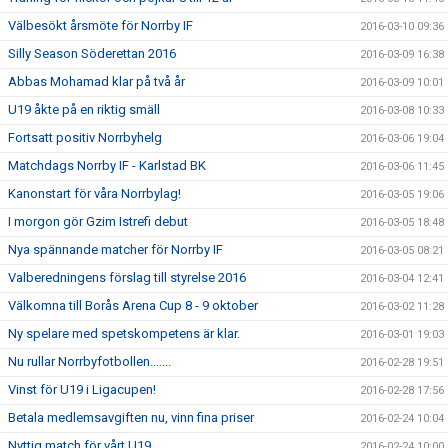
Välbesökt årsmöte för Norrby IF
2016-03-10 09:36
Silly Season Söderettan 2016
2016-03-09 16:38
Abbas Mohamad klar på två år
2016-03-09 10:01
U19 åkte på en riktig smäll
2016-03-08 10:33
Fortsatt positiv Norrbyhelg
2016-03-06 19:04
Matchdags Norrby IF - Karlstad BK
2016-03-06 11:45
Kanonstart för våra Norrbylag!
2016-03-05 19:06
I morgon gör Gzim Istrefi debut
2016-03-05 18:48
Nya spännande matcher för Norrby IF
2016-03-05 08:21
Valberedningens förslag till styrelse 2016
2016-03-04 12:41
Välkomna till Borås Arena Cup 8 - 9 oktober
2016-03-02 11:28
Ny spelare med spetskompetens är klar.
2016-03-01 19:03
Nu rullar Norrbyfotbollen.......
2016-02-28 19:51
Vinst för U19 i Ligacupen!
2016-02-28 17:56
Betala medlemsavgiften nu, vinn fina priser
2016-02-24 10:04
Nyttig match för vårt U19
2016-02-24 10:00