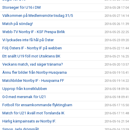
Storseger för U16 i DM
2016-05-28 17:04
Välkommen på Medlemsmöte tisdag 31/5
2016-05-27 14:14
Match på söndag!
2016-05-26 11:39
Webb-TV Norrby IF - KSF Prespa Birlik
2016-05-25 22:25
Vi lyckades inte få hål på Öster
2016-05-23 09:20
Följ Östers IF - Norrby IF på webben
2016-05-22 11:44
Ett snällt U19 föll mot Utsiktens BK
2016-05-21 16:25
Veckans match, vad säger tränarna?
2016-05-20 13:57
Ännu fler bilder från Norrby-Husqvarna
2016-05-19 15:41
Matchbilder Norrby IF - Husqvarna FF
2016-05-19 14:22
Upprop från konstklubben
2016-05-18 09:56
0-0 med mersmak för U21
2016-05-18 09:41
Fotboll för ensamkommande flyktingbarn
2016-05-17 15:50
Match för U21 ikväll mot Torslanda IK
2016-05-17 11:48
Härlig kämpainsats av Norrby IF.
2016-05-16 21:54
Simon Jarls drömmål!
2016-05-16 13:59