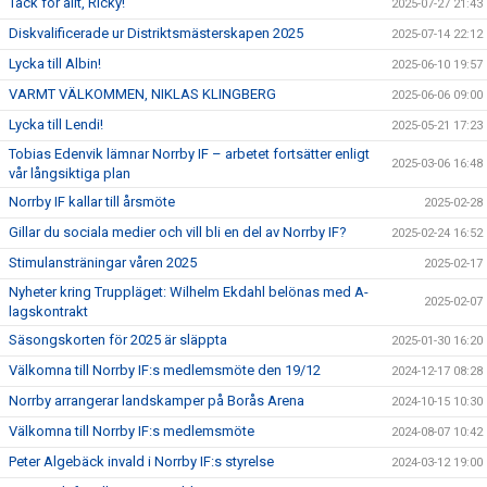
Tack för allt, Ricky!
2025-07-27 21:43
Diskvalificerade ur Distriktsmästerskapen 2025
2025-07-14 22:12
Lycka till Albin!
2025-06-10 19:57
VARMT VÄLKOMMEN, NIKLAS KLINGBERG
2025-06-06 09:00
Lycka till Lendi!
2025-05-21 17:23
Tobias Edenvik lämnar Norrby IF – arbetet fortsätter enligt
2025-03-06 16:48
vår långsiktiga plan
Norrby IF kallar till årsmöte
2025-02-28
Gillar du sociala medier och vill bli en del av Norrby IF?
2025-02-24 16:52
Stimulansträningar våren 2025
2025-02-17
Nyheter kring Truppläget: Wilhelm Ekdahl belönas med A-
2025-02-07
lagskontrakt
Säsongskorten för 2025 är släppta
2025-01-30 16:20
Välkomna till Norrby IF:s medlemsmöte den 19/12
2024-12-17 08:28
Norrby arrangerar landskamper på Borås Arena
2024-10-15 10:30
Välkomna till Norrby IF:s medlemsmöte
2024-08-07 10:42
Peter Algebäck invald i Norrby IF:s styrelse
2024-03-12 19:00