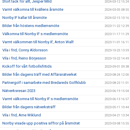
Stort tack för allt, Jesper Mild
2024-03-12 15:24
Varmt välkomna till kvällens årsmöte
2024-03-05 08:55
Norrby IF kallar till årsmöte
2024-02-15 10:16
Bilder från höstens medlemsmöte
2023-11-22 12:39
Välkomna till Norrby IF:s medlemsmöte
2023-11-17 11:29
Varmt välkommen till Norrby IF, Anton Wall!
2023-11-01 16:11
Vila i frid, Conny Aldorsson
2023-10-25 13:59
Vila i frid, Reino Börjesson
2023-10-22 14:49
Kickoff för vårt fotbollsfritids
2023-09-01 09:38
Bilder från dagens träff med Affärsnätverket
2023-08-24 12:00
Partnergolf i samarbete med Bredareds Golfklubb
2023-08-23 11:01
Nätverksresan 2023
2023-06-19 15:04
Varmt välkomna till Norrby IF:s medlemsmöte
2023-06-13 16:57
Bilder från dagens nätverksträff
2023-05-11 10:44
Vila i frid, Arne Wiklund
2023-04-21 13:34
Norrby visade upp positiva siffror på årsmötet
2023-03-08 15:55