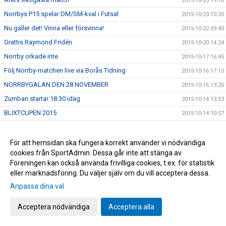
2015-10-23 19:10
Norrbys P15 spelar DM/SM-kval i Futsal
2015-10-23 10:20
Nu gäller det! Vinna eller försvinna!
2015-10-22 09:40
Grattis Raymond Fridén
2015-10-20 14:24
Norrby orkade inte
2015-10-17 16:45
Följ Norrby-matchen live via Borås Tidning
2015-10-16 17:15
NORRBYGALAN DEN 28 NOVEMBER
2015-10-16 13:20
Zumban startar 18.30 idag
2015-10-14 13:53
BLIXTCUPEN 2015
2015-10-14 10:57
Supporterbuss till Oskarshamn
2015-10-12 10:32
Träningar under utbildningsveckan
2015-10-11 23:02
För att hemsidan ska fungera korrekt använder vi nödvändiga
cookies från SportAdmin. Dessa går inte att stänga av.
Ny rysar-match
2015-10-08 11:48
Föreningen kan också använda frivilliga cookies, t.ex. för statistik
Öppen träning
2015-10-07 22:58
eller marknadsföring. Du väljer själv om du vill acceptera dessa.
U17 och U19 kvalspelar samt deltar i Ligacupen
2015-10-07 22:06
Anpassa dina val
Inbjudan-Inspirationsträff
2015-10-07 10:06
Acceptera nödvändiga
Acceptera alla
Utbildningsvecka
2015-10-07 09:58
För stora siffror