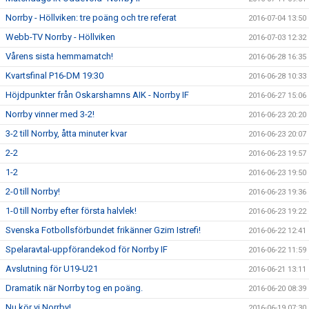
Norrby - Höllviken: tre poäng och tre referat
2016-07-04 13:50
Webb-TV Norrby - Höllviken
2016-07-03 12:32
Vårens sista hemmamatch!
2016-06-28 16:35
Kvartsfinal P16-DM 19:30
2016-06-28 10:33
Höjdpunkter från Oskarshamns AIK - Norrby IF
2016-06-27 15:06
Norrby vinner med 3-2!
2016-06-23 20:20
3-2 till Norrby, åtta minuter kvar
2016-06-23 20:07
2-2
2016-06-23 19:57
1-2
2016-06-23 19:50
2-0 till Norrby!
2016-06-23 19:36
1-0 till Norrby efter första halvlek!
2016-06-23 19:22
Svenska Fotbollsförbundet frikänner Gzim Istrefi!
2016-06-22 12:41
Spelaravtal-uppförandekod för Norrby IF
2016-06-22 11:59
Avslutning för U19-U21
2016-06-21 13:11
Dramatik när Norrby tog en poäng.
2016-06-20 08:39
Nu kör vi Norrby!
2016-06-19 07:30