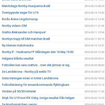
Matchdags Norrby-Husqvarna ikväll
2016-05-16 08:59
Övertygande seger för U19
2016-05-14 19:20
Borås Arena Ungdomscup
2016-05-12 12:35
Norrby vidare i DM
2016-05-11 21:34
Grattis Aleksander och Hampus!
2016-05-11 10:54
Norrbys trupp till DM-matchen ikväll
2016-05-11 09:19
Ny intensiv matchvecka
2016-05-10 14:31
Norrby IF - Huskvarna FF Måndagen den 16 Maj 19.00
2016-05-09 15:33
Helgens blåvita resultat
2016-05-09 09:51
Fotbollen kan vara orättvis....men det jämnar ut sig.
2016-05-09 08:02
Se Landskrona - Norrby på webb-TV
2016-05-08 07:13
Sista träningen innan vi möter Landskrona
2016-05-06 18:00
Fotbollsträning för ensamkommande flyktingbarn
2016-05-02 15:13
Vinsten på 50/50-lotteriet
2016-05-02 11:35
Stryk för U19 mot IFK Osby, övriga resultat från helgen
2016-05-02 10:59
Se Norrbymatchen i repris
2016-05-02 09:41