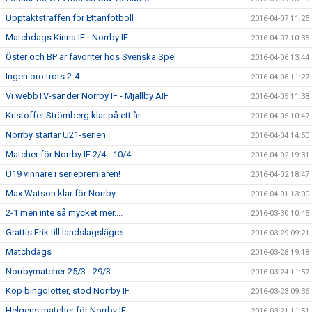
Upptaktsträffen för Ettanfotboll
2016-04-07 11:25
Matchdags Kinna IF - Norrby IF
2016-04-07 10:35
Öster och BP är favoriter hos Svenska Spel
2016-04-06 13:44
Ingen oro trots 2-4
2016-04-06 11:27
Vi webbTV-sänder Norrby IF - Mjällby AIF
2016-04-05 11:38
Kristoffer Strömberg klar på ett år
2016-04-05 10:47
Norrby startar U21-serien
2016-04-04 14:50
Matcher för Norrby IF 2/4 - 10/4
2016-04-02 19:31
U19 vinnare i seriepremiären!
2016-04-02 18:47
Max Watson klar för Norrby
2016-04-01 13:00
2-1 men inte så mycket mer....
2016-03-30 10:45
Grattis Erik till landslagslägret
2016-03-29 09:21
Matchdags
2016-03-28 19:18
Norrbymatcher 25/3 - 29/3
2016-03-24 11:57
Köp bingolotter, stöd Norrby IF
2016-03-23 09:36
Helgens matcher för Norrby IF
2016-03-21 11:51