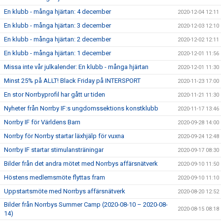
En klubb - många hjärtan: 4 december
2020-12-04 12:11
En klubb - många hjärtan: 3 december
2020-12-03 12:10
En klubb - många hjärtan: 2 december
2020-12-02 12:11
En klubb - många hjärtan: 1 december
2020-12-01 11:56
Missa inte vår julkalender: En klubb - många hjärtan
2020-12-01 11:30
Minst 25% på ALLT! Black Friday på INTERSPORT
2020-11-23 17:00
En stor Norrbyprofil har gått ur tiden
2020-11-21 11:30
Nyheter från Norrby IF:s ungdomssektions konstklubb
2020-11-17 13:46
Norrby IF för Världens Barn
2020-09-28 14:00
Norrby för Norrby startar läxhjälp för vuxna
2020-09-24 12:48
Norrby IF startar stimulansträningar
2020-09-17 08:30
Bilder från det andra mötet med Norrbys affärsnätverk
2020-09-10 11:50
Höstens medlemsmöte flyttas fram
2020-09-10 11:10
Uppstartsmöte med Norrbys affärsnätverk
2020-08-20 12:52
Bilder från Norrbys Summer Camp (2020-08-10 – 2020-08-
2020-08-15 08:18
14)