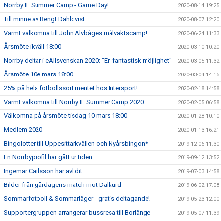
Norrby IF Summer Camp - Game Day!
2020-08-14 19:25
Till minne av Bengt Dahlqvist
2020-08-07 12:20
Varmt välkomna till John Alvbåges målvaktscamp!
2020-06-24 11:33
Årsmöte ikväll 18:00
2020-03-10 10:20
Norrby deltar i eAllsvenskan 2020: "En fantastisk möjlighet"
2020-03-05 11:32
Årsmöte 10e mars 18:00
2020-03-04 14:15
25% på hela fotbollssortimentet hos Intersport!
2020-02-18 14:58
Varmt välkomna till Norrby IF Summer Camp 2020
2020-02-05 06:58
Välkomna på årsmöte tisdag 10 mars 18:00
2020-01-28 10:10
Medlem 2020
2020-01-13 16:21
Bingolotter till Uppesittarkvällen och Nyårsbingon*
2019-12-06 11:30
En Norrbyprofil har gått ur tiden
2019-09-12 13:52
Ingemar Carlsson har avlidit
2019-07-03 14:58
Bilder från gårdagens match mot Dalkurd
2019-06-02 17:08
Sommarfotboll & Sommarläger - gratis deltagande!
2019-05-23 12:00
Supportergruppen arrangerar bussresa till Borlänge
2019-05-07 11:39