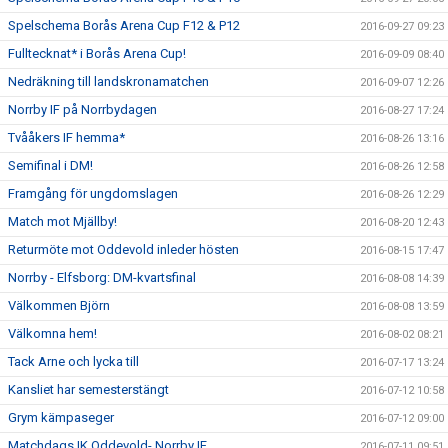
Spelschema Borås Arena Cup F12 & P12
2016-09-27 09:23
Fulltecknat* i Borås Arena Cup!
2016-09-09 08:40
Nedräkning till landskronamatchen
2016-09-07 12:26
Norrby IF på Norrbydagen
2016-08-27 17:24
Tvååkers IF hemma*
2016-08-26 13:16
Semifinal i DM!
2016-08-26 12:58
Framgång för ungdomslagen
2016-08-26 12:29
Match mot Mjällby!
2016-08-20 12:43
Returmöte mot Oddevold inleder hösten
2016-08-15 17:47
Norrby - Elfsborg: DM-kvartsfinal
2016-08-08 14:39
Välkommen Björn
2016-08-08 13:59
Välkomna hem!
2016-08-02 08:21
Tack Arne och lycka till
2016-07-17 13:24
Kansliet har semesterstängt
2016-07-12 10:58
Grym kämpaseger
2016-07-12 09:00
Matchdags IK Oddevold- Norrby IF
2016-07-11 09:51