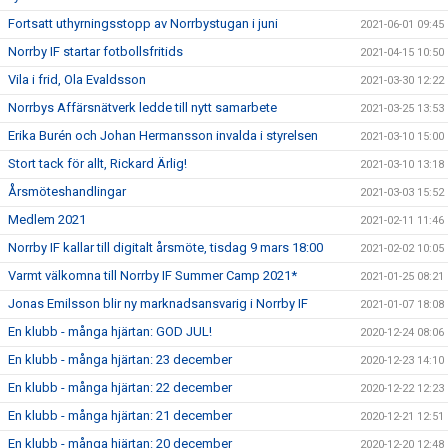
Fortsatt uthyrningsstopp av Norrbystugan i juni
2021-06-01 09:45
Norrby IF startar fotbollsfritids
2021-04-15 10:50
Vila i frid, Ola Evaldsson
2021-03-30 12:22
Norrbys Affärsnätverk ledde till nytt samarbete
2021-03-25 13:53
Erika Burén och Johan Hermansson invalda i styrelsen
2021-03-10 15:00
Stort tack för allt, Rickard Ärlig!
2021-03-10 13:18
Årsmöteshandlingar
2021-03-03 15:52
Medlem 2021
2021-02-11 11:46
Norrby IF kallar till digitalt årsmöte, tisdag 9 mars 18:00
2021-02-02 10:05
Varmt välkomna till Norrby IF Summer Camp 2021*
2021-01-25 08:21
Jonas Emilsson blir ny marknadsansvarig i Norrby IF
2021-01-07 18:08
En klubb - många hjärtan: GOD JUL!
2020-12-24 08:06
En klubb - många hjärtan: 23 december
2020-12-23 14:10
En klubb - många hjärtan: 22 december
2020-12-22 12:23
En klubb - många hjärtan: 21 december
2020-12-21 12:51
En klubb - många hjärtan: 20 december
2020-12-20 12:48