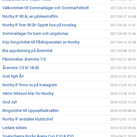
Välkommen till Sommarläger och Sommarfotboll
2017-05-10 10:26
Norrby IF 90 år, en jubileumsfilm
2017-04-27 14:08
Norrby IF firar 90 år! Öppet hus på torsdag
2017-04-24 15:31
Sommarläger för barn och ungdomar
2017-04-20 15:46
Köp bingolotter till Påskspecialen av Norrby
2017-04-12 16:38
Bra uppslutning på årsmötet
2017-03-08 15:21
Påminnelse: årsmöte 7/3
2017-02-21 08:55
Årsmöte 7/3 kl 18:00
2017-01-30 12:10
Gott Nytt År!
2016-12-31 20:15
Norrby IF finns nu på Instagram
2016-12-29 19:14
Viktor Nilsson klar för Norrby
2016-12-28 16:41
God Jul!
2016-12-24 15:23
Bingolotter till Uppesittarkvällen
2016-12-09 08:36
Norrby IF anställer klubbchef
2016-12-01 17:55
Ledare sökes
2016-10-23 09:46
Spelschema Borås Arena Cup F10 & P10
2016-09-27 20:05