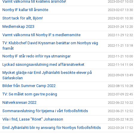
Varmt välkomna till kvällens årsmöte!
2023-03-07 10:03
Norrby IF kallar till årsmöte
2023-02-07 13:30
Stort tack för allt, Björn!
2023-02-01 10:30
Medlemskap 2023
2023-01-24 12:20
Varmt välkomna till Norrby IF:s medlemsmöte
2022-11-29 12:32
TV: Klubbchef David Kryssman berättar om Norrbys väg
2022-11-21 13:18
framåt
Norrby IF står redo inför nya utmaningar
2022-11-21 10:00
Lyckad säsongsavslutning med affärsnätverket
2022-11-14 11:04
Mycket glädje när Emil Jylhänlahti besökte elever på
2022-09-09 13:49
Särlaskolan
Bilder från Summer Camp 2022
2022-08-15 10:28
TV: Se målet som gav tre poäng
2022-07-09 22:45
Nätverksresan 2022
2022-06-22 10:22
Sommaravslutning för tjejerna i vårt fotbollsfritids
2022-06-21 12:52
Vila i frid, Lasse "Röret" Johansson
2022-05-22 18:25
Emil Jylhänlahti blir ny ansvarig för Norrbys fotbollsfritids
2022-03-24 17:52