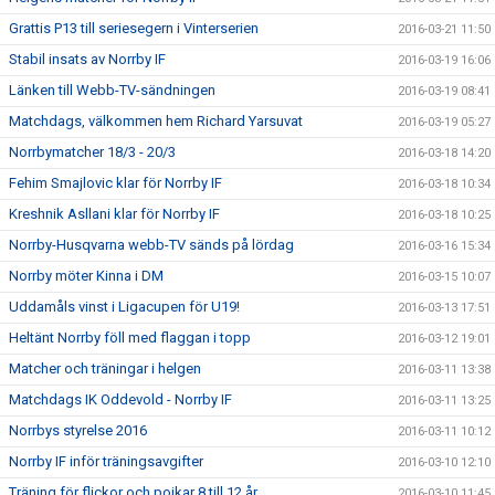
Grattis P13 till seriesegern i Vinterserien
2016-03-21 11:50
Stabil insats av Norrby IF
2016-03-19 16:06
Länken till Webb-TV-sändningen
2016-03-19 08:41
Matchdags, välkommen hem Richard Yarsuvat
2016-03-19 05:27
Norrbymatcher 18/3 - 20/3
2016-03-18 14:20
Fehim Smajlovic klar för Norrby IF
2016-03-18 10:34
Kreshnik Asllani klar för Norrby IF
2016-03-18 10:25
Norrby-Husqvarna webb-TV sänds på lördag
2016-03-16 15:34
Norrby möter Kinna i DM
2016-03-15 10:07
Uddamåls vinst i Ligacupen för U19!
2016-03-13 17:51
Heltänt Norrby föll med flaggan i topp
2016-03-12 19:01
Matcher och träningar i helgen
2016-03-11 13:38
Matchdags IK Oddevold - Norrby IF
2016-03-11 13:25
Norrbys styrelse 2016
2016-03-11 10:12
Norrby IF inför träningsavgifter
2016-03-10 12:10
Träning för flickor och pojkar 8 till 12 år
2016-03-10 11:45