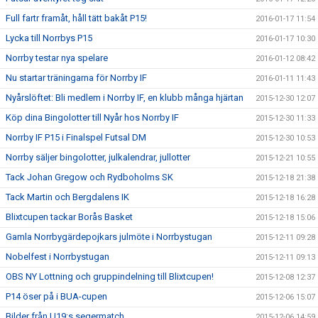
Full fartr framåt, håll tätt bakåt P15!
2016-01-17 11:54
Lycka till Norrbys P15
2016-01-17 10:30
Norrby testar nya spelare
2016-01-12 08:42
Nu startar träningarna för Norrby IF
2016-01-11 11:43
Nyårslöftet: Bli medlem i Norrby IF, en klubb många hjärtan
2015-12-30 12:07
Köp dina Bingolotter till Nyår hos Norrby IF
2015-12-30 11:33
Norrby IF P15 i Finalspel Futsal DM
2015-12-30 10:53
Norrby säljer bingolotter, julkalendrar, jullotter
2015-12-21 10:55
Tack Johan Gregow och Rydboholms SK
2015-12-18 21:38
Tack Martin och Bergdalens IK
2015-12-18 16:28
Blixtcupen tackar Borås Basket
2015-12-18 15:06
Gamla Norrbygärdepojkars julmöte i Norrbystugan
2015-12-11 09:28
Nobelfest i Norrbystugan
2015-12-11 09:13
OBS NY Lottning och gruppindelning till Blixtcupen!
2015-12-08 12:37
P14 öser på i BUA-cupen
2015-12-06 15:07
Bilder från U19:s segermatch
2015-12-06 14:59