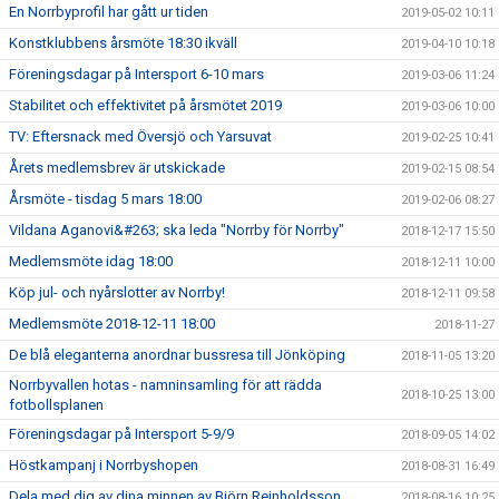
En Norrbyprofil har gått ur tiden
2019-05-02 10:11
Konstklubbens årsmöte 18:30 ikväll
2019-04-10 10:18
Föreningsdagar på Intersport 6-10 mars
2019-03-06 11:24
Stabilitet och effektivitet på årsmötet 2019
2019-03-06 10:00
TV: Eftersnack med Översjö och Yarsuvat
2019-02-25 10:41
Årets medlemsbrev är utskickade
2019-02-15 08:54
Årsmöte - tisdag 5 mars 18:00
2019-02-06 08:27
Vildana Aganovi&#263; ska leda "Norrby för Norrby"
2018-12-17 15:50
Medlemsmöte idag 18:00
2018-12-11 10:00
Köp jul- och nyårslotter av Norrby!
2018-12-11 09:58
Medlemsmöte 2018-12-11 18:00
2018-11-27
De blå eleganterna anordnar bussresa till Jönköping
2018-11-05 13:20
Norrbyvallen hotas - namninsamling för att rädda
2018-10-25 13:00
fotbollsplanen
Föreningsdagar på Intersport 5-9/9
2018-09-05 14:02
Höstkampanj i Norrbyshopen
2018-08-31 16:49
Dela med dig av dina minnen av Björn Reinholdsson
2018-08-16 10:25