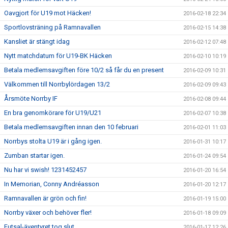
Oavgjort för U19 mot Häcken!
2016-02-18 22:34
Sportlovsträning på Ramnavallen
2016-02-15 14:38
Kansliet är stängt idag
2016-02-12 07:48
Nytt matchdatum för U19-BK Häcken
2016-02-10 10:19
Betala medlemsavgiften före 10/2 så får du en present
2016-02-09 10:31
Välkommen till Norrbylördagen 13/2
2016-02-09 09:43
Årsmöte Norrby IF
2016-02-08 09:44
En bra genomkörare för U19/U21
2016-02-07 10:38
Betala medlemsavgiften innan den 10 februari
2016-02-01 11:03
Norrbys stolta U19 är i gång igen.
2016-01-31 10:17
Zumban startar igen.
2016-01-24 09:54
Nu har vi swish! 1231452457
2016-01-20 16:54
In Memorian, Conny Andréasson
2016-01-20 12:17
Ramnavallen är grön och fin!
2016-01-19 15:00
Norrby växer och behöver fler!
2016-01-18 09:09
Futsal-äventyret tog slut
2016-01-17 12:26