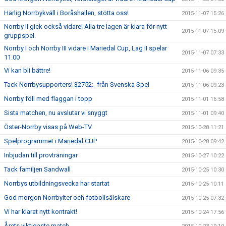
Härlig Norrbykväll i Boråshallen, stötta oss!
2015-11-07 15:26
Norrby II gick också vidare! Alla tre lagen är klara för nytt
2015-11-07 15:09
gruppspel.
Norrby I och Norrby III vidare i Mariedal Cup, Lag II spelar
2015-11-07 07:33
11.00
Vi kan bli bättre!
2015-11-06 09:35
Tack Norrbysupporters! 32752:- från Svenska Spel
2015-11-06 09:23
Norrby föll med flaggan i topp
2015-11-01 16:58
Sista matchen, nu avslutar vi snyggt
2015-11-01 09:40
Öster-Norrby visas på Web-TV
2015-10-28 11:21
Spelprogrammet i Mariedal CUP
2015-10-28 09:42
Inbjudan till provträningar
2015-10-27 10:22
Tack familjen Sandwall
2015-10-25 10:30
Norrbys utbildningsvecka har startat
2015-10-25 10:11
God morgon Norrbyiter och fotbollsälskare
2015-10-25 07:32
Vi har klarat nytt kontrakt!
2015-10-24 17:56
Årets viktigaste match