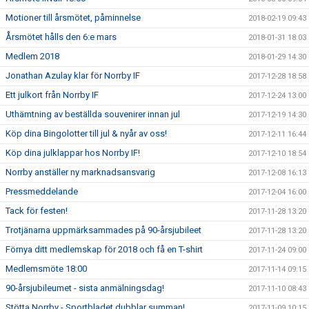
Motioner till årsmötet, påminnelse
2018-02-19 09:43
Årsmötet hålls den 6:e mars
2018-01-31 18:03
Medlem 2018
2018-01-29 14:30
Jonathan Azulay klar för Norrby IF
2017-12-28 18:58
Ett julkort från Norrby IF
2017-12-24 13:00
Uthämtning av beställda souvenirer innan jul
2017-12-19 14:30
Köp dina Bingolotter till jul & nyår av oss!
2017-12-11 16:44
Köp dina julklappar hos Norrby IF!
2017-12-10 18:54
Norrby anställer ny marknadsansvarig
2017-12-08 16:13
Pressmeddelande
2017-12-04 16:00
Tack för festen!
2017-11-28 13:20
Trotjänarna uppmärksammades på 90-årsjubileet
2017-11-28 13:20
Förnya ditt medlemskap för 2018 och få en T-shirt
2017-11-24 09:00
Medlemsmöte 18:00
2017-11-14 09:15
90-årsjubileumet - sista anmälningsdag!
2017-11-10 08:43
Stötta Norrby - Sportbladet dubblar summan!
2017-11-09 10:15