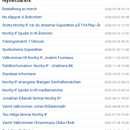
Nyhetsarkiv
Beställning av merch
2026-05-28 10:19
Nu släpper vi årskorten!
2026-03-02 09:38
Stötta Norrby IF när du streamar Superettan på TV4 Play i år
2026-02-12 13:29
Norrby IF bjuder in till årsmöte
2026-02-10 12:50
Träningsmatch 7 februari
2026-02-05 08:25
Spelschema Superettan
2026-01-23 11:08
Välkommen till Norrby IF, Joakim Foureaux
2025-11-25 09:00
Publikinformation: Norrby IF - Utsiktens BK
2025-11-18 15:08
Styrelsen Informerar
2025-10-23 12:00
Norrby IF arrangerar återigen Samhällsmatchen
2025-09-23 08:43
Norrby IF bjuder in till medlemsmöte
2025-09-10 09:54
Jonathan Edenvik lämnar Norrby IF!
2025-08-27 18:00
Varmt välkommen Johan Brådenmark!
2025-08-08 09:00
Teo Helge lämnar Norrby IF
2025-07-29 10:00
Varmt Välkommen Chisomnazu Chika Chidi
2025-07-28 18:00