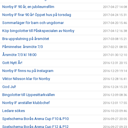
Norrby IF 90 år, en jubileumsfilm
2017-04-27 14:08
Norrby IF firar 90 år! Öppet hus på torsdag
2017-04-24 15:31
Sommarläger för barn och ungdomar
2017-04-20 15:46
Köp bingolotter till Påskspecialen av Norrby
2017-04-12 16:38
Bra uppslutning på årsmötet
2017-03-08 15:21
Påminnelse: årsmöte 7/3
2017-02-21 08:55
Årsmöte 7/3 kl 18:00
2017-01-30 12:10
Gott Nytt År!
2016-12-31 20:15
Norrby IF finns nu på Instagram
2016-12-29 19:14
Viktor Nilsson klar för Norrby
2016-12-28 16:41
God Jul!
2016-12-24 15:23
Bingolotter till Uppesittarkvällen
2016-12-09 08:36
Norrby IF anställer klubbchef
2016-12-01 17:55
Ledare sökes
2016-10-23 09:46
Spelschema Borås Arena Cup F10 & P10
2016-09-27 20:05
Spelschema Borås Arena Cup F12 & P12
2016-09-27 09:23