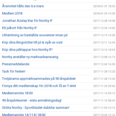
Årsmötet hålls den 6:e mars
2018-01-31 18:03
Medlem 2018
2018-01-29 14:30
Jonathan Azulay klar för Norrby IF
2017-12-28 18:58
Ett julkort från Norrby IF
2017-12-24 13:00
Uthämtning av beställda souvenirer innan jul
2017-12-19 14:30
Köp dina Bingolotter till jul & nyår av oss!
2017-12-11 16:44
Köp dina julklappar hos Norrby IF!
2017-12-10 18:54
Norrby anställer ny marknadsansvarig
2017-12-08 16:13
Pressmeddelande
2017-12-04 16:00
Tack för festen!
2017-11-28 13:20
Trotjänarna uppmärksammades på 90-årsjubileet
2017-11-28 13:20
Förnya ditt medlemskap för 2018 och få en T-shirt
2017-11-24 09:00
Medlemsmöte 18:00
2017-11-14 09:15
90-årsjubileumet - sista anmälningsdag!
2017-11-10 08:43
Stötta Norrby - Sportbladet dubblar summan!
2017-11-09 10:15
Medlemsmöte 14/11 kl 18:00
2017-10-26 15:16