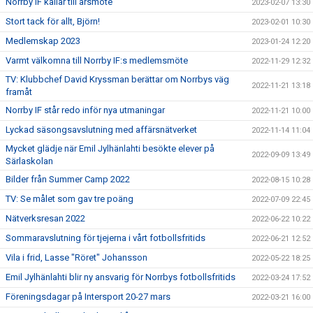
Norrby IF kallar till årsmöte
2023-02-07 13:30
Stort tack för allt, Björn!
2023-02-01 10:30
Medlemskap 2023
2023-01-24 12:20
Varmt välkomna till Norrby IF:s medlemsmöte
2022-11-29 12:32
TV: Klubbchef David Kryssman berättar om Norrbys väg
2022-11-21 13:18
framåt
Norrby IF står redo inför nya utmaningar
2022-11-21 10:00
Lyckad säsongsavslutning med affärsnätverket
2022-11-14 11:04
Mycket glädje när Emil Jylhänlahti besökte elever på
2022-09-09 13:49
Särlaskolan
Bilder från Summer Camp 2022
2022-08-15 10:28
TV: Se målet som gav tre poäng
2022-07-09 22:45
Nätverksresan 2022
2022-06-22 10:22
Sommaravslutning för tjejerna i vårt fotbollsfritids
2022-06-21 12:52
Vila i frid, Lasse "Röret" Johansson
2022-05-22 18:25
Emil Jylhänlahti blir ny ansvarig för Norrbys fotbollsfritids
2022-03-24 17:52
Föreningsdagar på Intersport 20-27 mars
2022-03-21 16:00