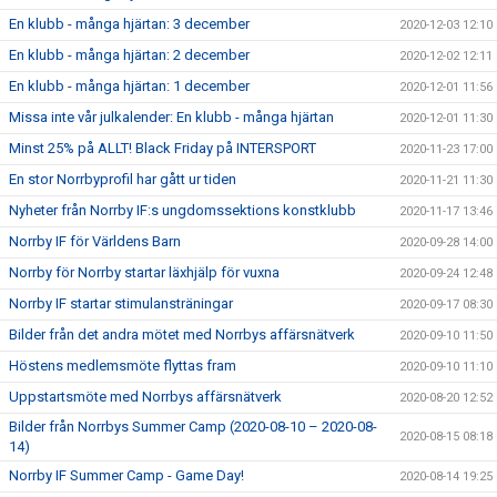
En klubb - många hjärtan: 3 december
2020-12-03 12:10
En klubb - många hjärtan: 2 december
2020-12-02 12:11
En klubb - många hjärtan: 1 december
2020-12-01 11:56
Missa inte vår julkalender: En klubb - många hjärtan
2020-12-01 11:30
Minst 25% på ALLT! Black Friday på INTERSPORT
2020-11-23 17:00
En stor Norrbyprofil har gått ur tiden
2020-11-21 11:30
Nyheter från Norrby IF:s ungdomssektions konstklubb
2020-11-17 13:46
Norrby IF för Världens Barn
2020-09-28 14:00
Norrby för Norrby startar läxhjälp för vuxna
2020-09-24 12:48
Norrby IF startar stimulansträningar
2020-09-17 08:30
Bilder från det andra mötet med Norrbys affärsnätverk
2020-09-10 11:50
Höstens medlemsmöte flyttas fram
2020-09-10 11:10
Uppstartsmöte med Norrbys affärsnätverk
2020-08-20 12:52
Bilder från Norrbys Summer Camp (2020-08-10 – 2020-08-
2020-08-15 08:18
14)
Norrby IF Summer Camp - Game Day!
2020-08-14 19:25