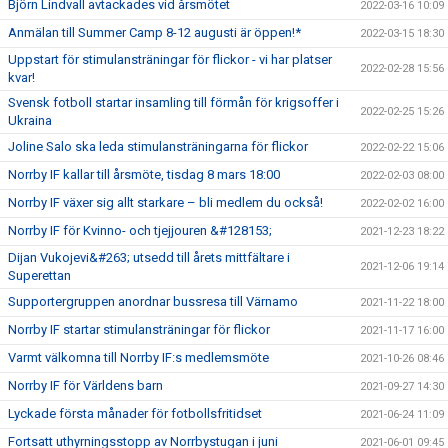
Björn Lindvall avtackades vid årsmötet
2022-03-16 10:09
Anmälan till Summer Camp 8-12 augusti är öppen!*
2022-03-15 18:30
Uppstart för stimulansträningar för flickor - vi har platser
2022-02-28 15:56
kvar!
Svensk fotboll startar insamling till förmån för krigsoffer i
2022-02-25 15:26
Ukraina
Joline Salo ska leda stimulansträningarna för flickor
2022-02-22 15:06
Norrby IF kallar till årsmöte, tisdag 8 mars 18:00
2022-02-03 08:00
Norrby IF växer sig allt starkare – bli medlem du också!
2022-02-02 16:00
Norrby IF för Kvinno- och tjejjouren &#128153;
2021-12-23 18:22
Dijan Vukojevi&#263; utsedd till årets mittfältare i
2021-12-06 19:14
Superettan
Supportergruppen anordnar bussresa till Värnamo
2021-11-22 18:00
Norrby IF startar stimulansträningar för flickor
2021-11-17 16:00
Varmt välkomna till Norrby IF:s medlemsmöte
2021-10-26 08:46
Norrby IF för Världens barn
2021-09-27 14:30
Lyckade första månader för fotbollsfritidset
2021-06-24 11:09
Fortsatt uthyrningsstopp av Norrbystugan i juni
2021-06-01 09:45