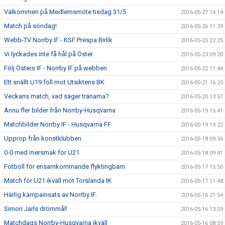
Välkommen på Medlemsmöte tisdag 31/5
2016-05-27 14:14
Match på söndag!
2016-05-26 11:39
Webb-TV Norrby IF - KSF Prespa Birlik
2016-05-25 22:25
Vi lyckades inte få hål på Öster
2016-05-23 09:20
Följ Östers IF - Norrby IF på webben
2016-05-22 11:44
Ett snällt U19 föll mot Utsiktens BK
2016-05-21 16:25
Veckans match, vad säger tränarna?
2016-05-20 13:57
Ännu fler bilder från Norrby-Husqvarna
2016-05-19 15:41
Matchbilder Norrby IF - Husqvarna FF
2016-05-19 14:22
Upprop från konstklubben
2016-05-18 09:56
0-0 med mersmak för U21
2016-05-18 09:41
Fotboll för ensamkommande flyktingbarn
2016-05-17 15:50
Match för U21 ikväll mot Torslanda IK
2016-05-17 11:48
Härlig kämpainsats av Norrby IF.
2016-05-16 21:54
Simon Jarls drömmål!
2016-05-16 13:59
Matchdags Norrby-Husqvarna ikväll
2016-05-16 08:59