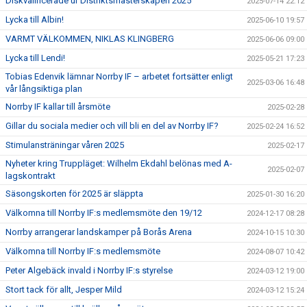
Diskvalificerade ur Distriktsmästerskapen 2025
2025-07-14 22:12
Lycka till Albin!
2025-06-10 19:57
VARMT VÄLKOMMEN, NIKLAS KLINGBERG
2025-06-06 09:00
Lycka till Lendi!
2025-05-21 17:23
Tobias Edenvik lämnar Norrby IF – arbetet fortsätter enligt
2025-03-06 16:48
vår långsiktiga plan
Norrby IF kallar till årsmöte
2025-02-28
Gillar du sociala medier och vill bli en del av Norrby IF?
2025-02-24 16:52
Stimulansträningar våren 2025
2025-02-17
Nyheter kring Truppläget: Wilhelm Ekdahl belönas med A-
2025-02-07
lagskontrakt
Säsongskorten för 2025 är släppta
2025-01-30 16:20
Välkomna till Norrby IF:s medlemsmöte den 19/12
2024-12-17 08:28
Norrby arrangerar landskamper på Borås Arena
2024-10-15 10:30
Välkomna till Norrby IF:s medlemsmöte
2024-08-07 10:42
Peter Algebäck invald i Norrby IF:s styrelse
2024-03-12 19:00
Stort tack för allt, Jesper Mild
2024-03-12 15:24