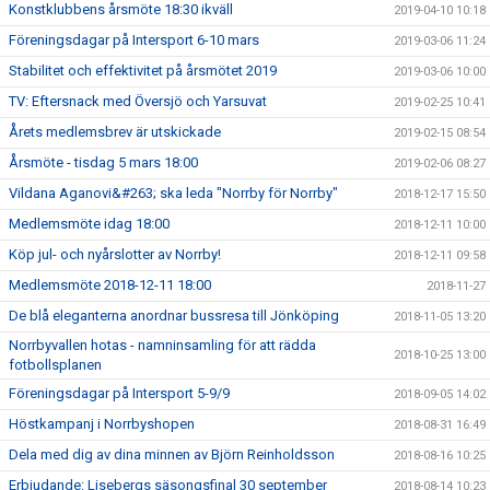
Konstklubbens årsmöte 18:30 ikväll
2019-04-10 10:18
Föreningsdagar på Intersport 6-10 mars
2019-03-06 11:24
Stabilitet och effektivitet på årsmötet 2019
2019-03-06 10:00
TV: Eftersnack med Översjö och Yarsuvat
2019-02-25 10:41
Årets medlemsbrev är utskickade
2019-02-15 08:54
Årsmöte - tisdag 5 mars 18:00
2019-02-06 08:27
Vildana Aganovi&#263; ska leda "Norrby för Norrby"
2018-12-17 15:50
Medlemsmöte idag 18:00
2018-12-11 10:00
Köp jul- och nyårslotter av Norrby!
2018-12-11 09:58
Medlemsmöte 2018-12-11 18:00
2018-11-27
De blå eleganterna anordnar bussresa till Jönköping
2018-11-05 13:20
Norrbyvallen hotas - namninsamling för att rädda
2018-10-25 13:00
fotbollsplanen
Föreningsdagar på Intersport 5-9/9
2018-09-05 14:02
Höstkampanj i Norrbyshopen
2018-08-31 16:49
Dela med dig av dina minnen av Björn Reinholdsson
2018-08-16 10:25
Erbjudande: Lisebergs säsongsfinal 30 september
2018-08-14 10:23