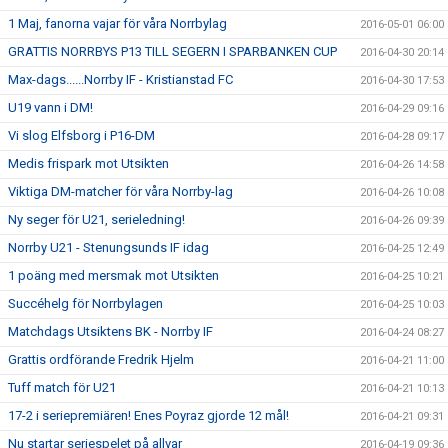
1 Maj, fanorna vajar för våra Norrbylag
2016-05-01 06:00
GRATTIS NORRBYS P13 TILL SEGERN I SPARBANKEN CUP
2016-04-30 20:14
Max-dags......Norrby IF - Kristianstad FC
2016-04-30 17:53
U19 vann i DM!
2016-04-29 09:16
Vi slog Elfsborg i P16-DM
2016-04-28 09:17
Medis frispark mot Utsikten
2016-04-26 14:58
Viktiga DM-matcher för våra Norrby-lag
2016-04-26 10:08
Ny seger för U21, serieledning!
2016-04-26 09:39
Norrby U21 - Stenungsunds IF idag
2016-04-25 12:49
1 poäng med mersmak mot Utsikten
2016-04-25 10:21
Succéhelg för Norrbylagen
2016-04-25 10:03
Matchdags Utsiktens BK - Norrby IF
2016-04-24 08:27
Grattis ordförande Fredrik Hjelm
2016-04-21 11:00
Tuff match för U21
2016-04-21 10:13
17-2 i seriepremiären! Enes Poyraz gjorde 12 mål!
2016-04-21 09:31
Nu startar seriespelet på allvar
2016-04-19 09:36