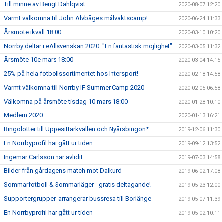
Till minne av Bengt Dahlqvist
2020-08-07 12:20
Varmt välkomna till John Alvbåges målvaktscamp!
2020-06-24 11:33
Årsmöte ikväll 18:00
2020-03-10 10:20
Norrby deltar i eAllsvenskan 2020: "En fantastisk möjlighet"
2020-03-05 11:32
Årsmöte 10e mars 18:00
2020-03-04 14:15
25% på hela fotbollssortimentet hos Intersport!
2020-02-18 14:58
Varmt välkomna till Norrby IF Summer Camp 2020
2020-02-05 06:58
Välkomna på årsmöte tisdag 10 mars 18:00
2020-01-28 10:10
Medlem 2020
2020-01-13 16:21
Bingolotter till Uppesittarkvällen och Nyårsbingon*
2019-12-06 11:30
En Norrbyprofil har gått ur tiden
2019-09-12 13:52
Ingemar Carlsson har avlidit
2019-07-03 14:58
Bilder från gårdagens match mot Dalkurd
2019-06-02 17:08
Sommarfotboll & Sommarläger - gratis deltagande!
2019-05-23 12:00
Supportergruppen arrangerar bussresa till Borlänge
2019-05-07 11:39
En Norrbyprofil har gått ur tiden
2019-05-02 10:11