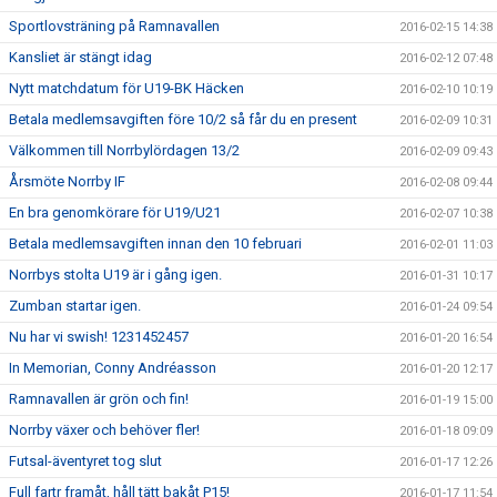
Sportlovsträning på Ramnavallen
2016-02-15 14:38
Kansliet är stängt idag
2016-02-12 07:48
Nytt matchdatum för U19-BK Häcken
2016-02-10 10:19
Betala medlemsavgiften före 10/2 så får du en present
2016-02-09 10:31
Välkommen till Norrbylördagen 13/2
2016-02-09 09:43
Årsmöte Norrby IF
2016-02-08 09:44
En bra genomkörare för U19/U21
2016-02-07 10:38
Betala medlemsavgiften innan den 10 februari
2016-02-01 11:03
Norrbys stolta U19 är i gång igen.
2016-01-31 10:17
Zumban startar igen.
2016-01-24 09:54
Nu har vi swish! 1231452457
2016-01-20 16:54
In Memorian, Conny Andréasson
2016-01-20 12:17
Ramnavallen är grön och fin!
2016-01-19 15:00
Norrby växer och behöver fler!
2016-01-18 09:09
Futsal-äventyret tog slut
2016-01-17 12:26
Full fartr framåt, håll tätt bakåt P15!
2016-01-17 11:54