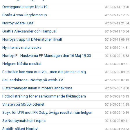
Övertygande seger för U19
2016-05-14 19:20
Borås Arena Ungdomscup
2016-05-12 12:35
Norrby vidare i DM
2016-05-11 21:34
Grattis Aleksander och Hampus!
2016-05-11 10:54
Norrbys trupp till DM-matchen ikväll
2016-05-11 09:19
Ny intensiv matchvecka
2016-05-10 14:31
Norrby IF - Huskvarna FF Måndagen den 16 Maj 19.00
2016-05-09 15:33
Helgens blåvita resultat
2016-05-09 09:51
Fotbollen kan vara orättvis....men det jämnar ut sig.
2016-05-09 08:02
Se Landskrona - Norrby på webb-TV
2016-05-08 07:13
Sista träningen innan vi möter Landskrona
2016-05-06 18:00
Fotbollsträning för ensamkommande flyktingbarn
2016-05-02 15:13
Vinsten på 50/50-lotteriet
2016-05-02 11:35
Stryk för U19 mot IFK Osby, övriga resultat från helgen
2016-05-02 10:59
Se Norrbymatchen i repris
2016-05-02 09:41
Stabilt, säkert Norrby!
2016-05-01 20:53