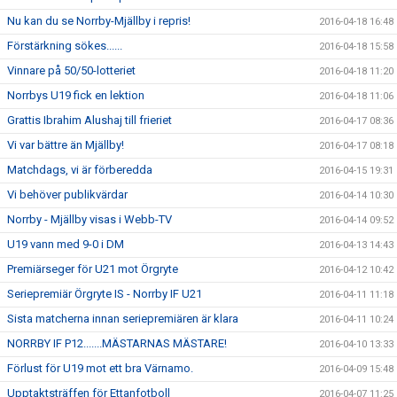
Nu kan du se Norrby-Mjällby i repris!
2016-04-18 16:48
Förstärkning sökes......
2016-04-18 15:58
Vinnare på 50/50-lotteriet
2016-04-18 11:20
Norrbys U19 fick en lektion
2016-04-18 11:06
Grattis Ibrahim Alushaj till frieriet
2016-04-17 08:36
Vi var bättre än Mjällby!
2016-04-17 08:18
Matchdags, vi är förberedda
2016-04-15 19:31
Vi behöver publikvärdar
2016-04-14 10:30
Norrby - Mjällby visas i Webb-TV
2016-04-14 09:52
U19 vann med 9-0 i DM
2016-04-13 14:43
Premiärseger för U21 mot Örgryte
2016-04-12 10:42
Seriepremiär Örgryte IS - Norrby IF U21
2016-04-11 11:18
Sista matcherna innan seriepremiären är klara
2016-04-11 10:24
NORRBY IF P12.......MÄSTARNAS MÄSTARE!
2016-04-10 13:33
Förlust för U19 mot ett bra Värnamo.
2016-04-09 15:48
Upptaktsträffen för Ettanfotboll
2016-04-07 11:25