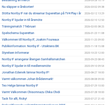
Beställning av merch
2026-05-28 10:19
Nu släpper vi årskorten!
2026-03-02 09:38
Stötta Norrby IF när du streamar Superettan på TV4 Play i år
2026-02-12 13:29
Norrby IF bjuder in till årsmöte
2026-02-10 12:50
Träningsmatch 7 februari
2026-02-05 08:25
Spelschema Superettan
2026-01-23 11:08
Välkommen till Norrby IF, Joakim Foureaux
2025-11-25 09:00
Publikinformation: Norrby IF - Utsiktens BK
2025-11-18 15:08
Styrelsen Informerar
2025-10-23 12:00
Norrby IF arrangerar återigen Samhällsmatchen
2025-09-23 08:43
Norrby IF bjuder in till medlemsmöte
2025-09-10 09:54
Jonathan Edenvik lämnar Norrby IF!
2025-08-27 18:00
Varmt välkommen Johan Brådenmark!
2025-08-08 09:00
Teo Helge lämnar Norrby IF
2025-07-29 10:00
Varmt Välkommen Chisomnazu Chika Chidi
2025-07-28 18:00
Tack för allt, Ricky!
2025-07-27 21:43