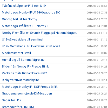
Två fina skalper av P13 och U19
2016-06-05 16:58
Matchdags: Norrby IF U19-Högaborgs BK
2016-06-05 07:33
Onödig förlust för Norrby
2016-06-05 07:25
Matchdags Tvååkers IF - Norrby IF
2016-06-04 09:34
Norrby IF erhåller en Svensk Flagga på Nationaldagen.
2016-06-03 11:13
U19 säkert vidare till semifinal
2016-06-01 21:12
U19 - Gerdskens BK, kvartsfinal i DM ikväll
2016-06-01 10:38
Medlemsmötet ikväll
2016-05-31 10:07
Anmäl dig till Sommarlägret nu!
2016-05-31 09:44
Bilder från Norrby IF - Prespa Birlik
2016-05-30 14:28
Veckans mål? Richard Yarsuvat?
2016-05-30 08:20
Richy Yarsuvat matchhjälte.
2016-05-30 08:14
Matchdags: Norrby IF - KSF Prespa Birlik
2016-05-29 06:40
Grabbarna som gjorde DM-bragden
2016-05-29 06:24
Seger för U19
2016-05-28 18:28
Storseger för U16 i DM
2016-05-28 17:04