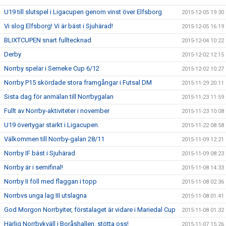
U19 till slutspel i Ligacupen genom vinst över Elfsborg
2015-12-05 19:30
Vi slog Elfsborg! Vi är bäst i Sjuhärad!
2015-12-05 16:19
BLIXTCUPEN snart fulltecknad
2015-12-04 10:22
Derby
2015-12-02 12:15
Norrby spelar i Serneke Cup 6/12
2015-12-02 10:27
Norrby P15 skördade stora framgångar i Futsal DM
2015-11-29 20:11
Sista dag för anmälan till Norrbygalan
2015-11-23 11:59
Fullt av Norrby-aktiviteter i november
2015-11-23 10:08
U19 övertygar starkt i Ligacupen.
2015-11-22 08:58
Välkommen till Norrby-galan 28/11
2015-11-09 12:21
Norrby IF bäst i Sjuhärad
2015-11-09 08:23
Norrby är i semifinal!
2015-11-08 14:33
Norrby II föll med flaggan i topp
2015-11-08 02:36
Norrbvs unga lag III utslagna
2015-11-08 01:41
God Morgon Norrbyiter, förstalaget är vidare i Mariedal Cup
2015-11-08 01:32
Härlig Norrbykväll i Boråshallen, stötta oss!
2015-11-07 15:26