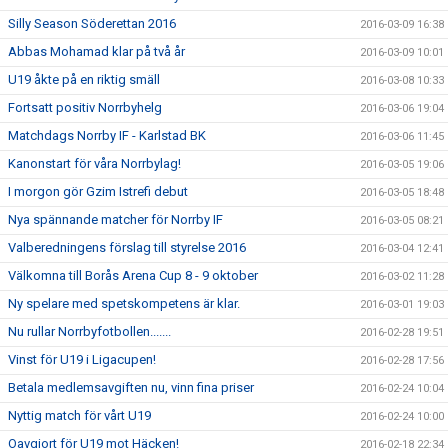
Silly Season Söderettan 2016
2016-03-09 16:38
Abbas Mohamad klar på två år
2016-03-09 10:01
U19 åkte på en riktig smäll
2016-03-08 10:33
Fortsatt positiv Norrbyhelg
2016-03-06 19:04
Matchdags Norrby IF - Karlstad BK
2016-03-06 11:45
Kanonstart för våra Norrbylag!
2016-03-05 19:06
I morgon gör Gzim Istrefi debut
2016-03-05 18:48
Nya spännande matcher för Norrby IF
2016-03-05 08:21
Valberedningens förslag till styrelse 2016
2016-03-04 12:41
Välkomna till Borås Arena Cup 8 - 9 oktober
2016-03-02 11:28
Ny spelare med spetskompetens är klar.
2016-03-01 19:03
Nu rullar Norrbyfotbollen.......
2016-02-28 19:51
Vinst för U19 i Ligacupen!
2016-02-28 17:56
Betala medlemsavgiften nu, vinn fina priser
2016-02-24 10:04
Nyttig match för vårt U19
2016-02-24 10:00
Oavgjort för U19 mot Häcken!
2016-02-18 22:34