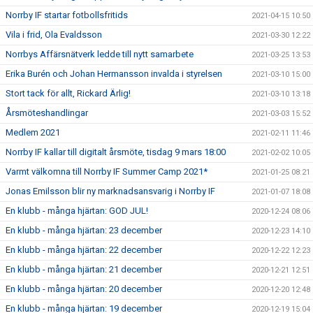
Norrby IF startar fotbollsfritids
2021-04-15 10:50
Vila i frid, Ola Evaldsson
2021-03-30 12:22
Norrbys Affärsnätverk ledde till nytt samarbete
2021-03-25 13:53
Erika Burén och Johan Hermansson invalda i styrelsen
2021-03-10 15:00
Stort tack för allt, Rickard Ärlig!
2021-03-10 13:18
Årsmöteshandlingar
2021-03-03 15:52
Medlem 2021
2021-02-11 11:46
Norrby IF kallar till digitalt årsmöte, tisdag 9 mars 18:00
2021-02-02 10:05
Varmt välkomna till Norrby IF Summer Camp 2021*
2021-01-25 08:21
Jonas Emilsson blir ny marknadsansvarig i Norrby IF
2021-01-07 18:08
En klubb - många hjärtan: GOD JUL!
2020-12-24 08:06
En klubb - många hjärtan: 23 december
2020-12-23 14:10
En klubb - många hjärtan: 22 december
2020-12-22 12:23
En klubb - många hjärtan: 21 december
2020-12-21 12:51
En klubb - många hjärtan: 20 december
2020-12-20 12:48
En klubb - många hjärtan: 19 december
2020-12-19 15:04