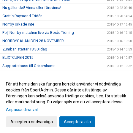
Nu gäller det! Vinna eller försvinna!
2015-10-22 09:40
Grattis Raymond Fridén
2015-10-20 14:24
Norrby orkade inte
2015-10-17 16:45
Följ Norrby-matchen live via Borås Tidning
2015-10-16 17:15
NORRBYGALAN DEN 28 NOVEMBER
2015-10-16 13:20
Zumban startar 18.30 idag
2015-10-14 13:53
BLIXTCUPEN 2015
2015-10-14 10:57
Supporterbuss till Oskarshamn
2015-10-12 10:32
Träningar under utbildningsveckan
2015-10-11 23:02
Ny rysar-match
2015-10-08 11:48
För att hemsidan ska fungera korrekt använder vi nödvändiga
cookies från SportAdmin. Dessa går inte att stänga av.
Öppen träning
2015-10-07 22:58
Föreningen kan också använda frivilliga cookies, t.ex. för statistik
U17 och U19 kvalspelar samt deltar i Ligacupen
2015-10-07 22:06
eller marknadsföring. Du väljer själv om du vill acceptera dessa.
Inbjudan-Inspirationsträff
2015-10-07 10:06
Anpassa dina val
Utbildningsvecka
2015-10-07 09:58
Acceptera nödvändiga
Acceptera alla
För stora siffror
2015-10-06 10:03
Tack från Röda Korset
2015-10-05 14:16