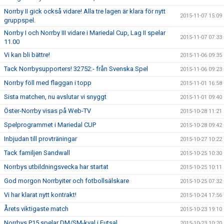
Norrby II gick också vidare! Alla tre lagen är klara för nytt
2015-11-07 15:09
gruppspel.
Norrby I och Norrby III vidare i Mariedal Cup, Lag II spelar
2015-11-07 07:33
11.00
Vi kan bli bättre!
2015-11-06 09:35
Tack Norrbysupporters! 32752:- från Svenska Spel
2015-11-06 09:23
Norrby föll med flaggan i topp
2015-11-01 16:58
Sista matchen, nu avslutar vi snyggt
2015-11-01 09:40
Öster-Norrby visas på Web-TV
2015-10-28 11:21
Spelprogrammet i Mariedal CUP
2015-10-28 09:42
Inbjudan till provträningar
2015-10-27 10:22
Tack familjen Sandwall
2015-10-25 10:30
Norrbys utbildningsvecka har startat
2015-10-25 10:11
God morgon Norrbyiter och fotbollsälskare
2015-10-25 07:32
Vi har klarat nytt kontrakt!
2015-10-24 17:56
Årets viktigaste match
2015-10-23 19:10
Norrbys P15 spelar DM/SM-kval i Futsal
2015-10-23 10:20