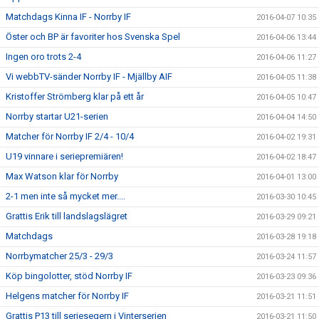
Matchdags Kinna IF - Norrby IF
2016-04-07 10:35
Öster och BP är favoriter hos Svenska Spel
2016-04-06 13:44
Ingen oro trots 2-4
2016-04-06 11:27
Vi webbTV-sänder Norrby IF - Mjällby AIF
2016-04-05 11:38
Kristoffer Strömberg klar på ett år
2016-04-05 10:47
Norrby startar U21-serien
2016-04-04 14:50
Matcher för Norrby IF 2/4 - 10/4
2016-04-02 19:31
U19 vinnare i seriepremiären!
2016-04-02 18:47
Max Watson klar för Norrby
2016-04-01 13:00
2-1 men inte så mycket mer....
2016-03-30 10:45
Grattis Erik till landslagslägret
2016-03-29 09:21
Matchdags
2016-03-28 19:18
Norrbymatcher 25/3 - 29/3
2016-03-24 11:57
Köp bingolotter, stöd Norrby IF
2016-03-23 09:36
Helgens matcher för Norrby IF
2016-03-21 11:51
Grattis P13 till seriesegern i Vinterserien
2016-03-21 11:50