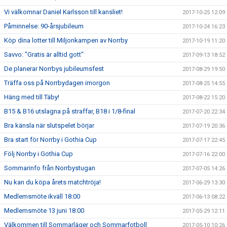
Vi välkomnar Daniel Karlsson till kansliet!
2017-10-25 12:09
Påminnelse: 90-årsjubileum
2017-10-24 16:23
Köp dina lotter till Miljonkampen av Norrby
2017-10-19 11:20
Savvo: "Gratis är alltid gott"
2017-09-13 18:52
De planerar Norrbys jubileumsfest
2017-08-29 19:50
Träffa oss på Norrbydagen imorgon
2017-08-25 14:55
Häng med till Täby!
2017-08-22 15:20
B15 & B16 utslagna på straffar, B18 i 1/8-final
2017-07-20 22:34
Bra känsla när slutspelet börjar
2017-07-19 20:36
Bra start för Norrby i Gothia Cup
2017-07-17 22:45
Följ Norrby i Gothia Cup
2017-07-16 22:00
Sommarinfo från Norrbystugan
2017-07-05 14:26
Nu kan du köpa årets matchtröja!
2017-06-29 13:30
Medlemsmöte ikväll 18:00
2017-06-13 08:22
Medlemsmöte 13 juni 18:00
2017-05-29 12:11
Välkommen till Sommarläger och Sommarfotboll
2017-05-10 10:26