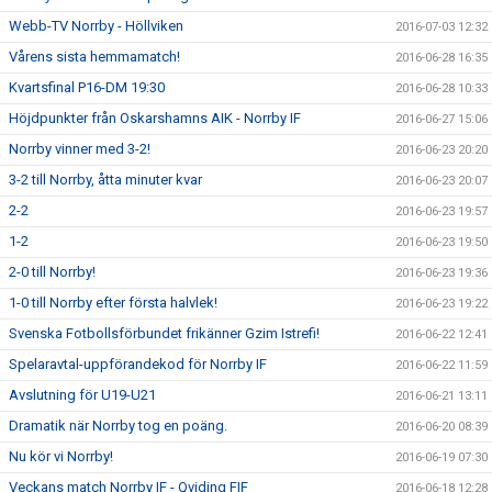
Webb-TV Norrby - Höllviken
2016-07-03 12:32
Vårens sista hemmamatch!
2016-06-28 16:35
Kvartsfinal P16-DM 19:30
2016-06-28 10:33
Höjdpunkter från Oskarshamns AIK - Norrby IF
2016-06-27 15:06
Norrby vinner med 3-2!
2016-06-23 20:20
3-2 till Norrby, åtta minuter kvar
2016-06-23 20:07
2-2
2016-06-23 19:57
1-2
2016-06-23 19:50
2-0 till Norrby!
2016-06-23 19:36
1-0 till Norrby efter första halvlek!
2016-06-23 19:22
Svenska Fotbollsförbundet frikänner Gzim Istrefi!
2016-06-22 12:41
Spelaravtal-uppförandekod för Norrby IF
2016-06-22 11:59
Avslutning för U19-U21
2016-06-21 13:11
Dramatik när Norrby tog en poäng.
2016-06-20 08:39
Nu kör vi Norrby!
2016-06-19 07:30
Veckans match Norrby IF - Qviding FIF
2016-06-18 12:28