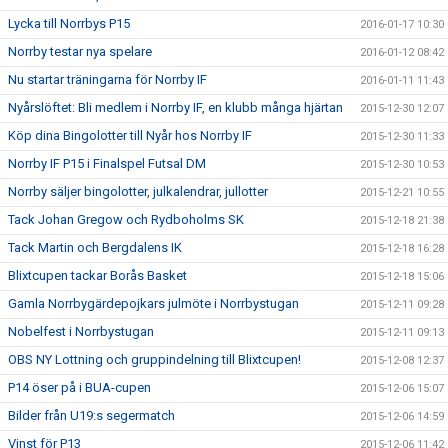
Lycka till Norrbys P15
2016-01-17 10:30
Norrby testar nya spelare
2016-01-12 08:42
Nu startar träningarna för Norrby IF
2016-01-11 11:43
Nyårslöftet: Bli medlem i Norrby IF, en klubb många hjärtan
2015-12-30 12:07
Köp dina Bingolotter till Nyår hos Norrby IF
2015-12-30 11:33
Norrby IF P15 i Finalspel Futsal DM
2015-12-30 10:53
Norrby säljer bingolotter, julkalendrar, jullotter
2015-12-21 10:55
Tack Johan Gregow och Rydboholms SK
2015-12-18 21:38
Tack Martin och Bergdalens IK
2015-12-18 16:28
Blixtcupen tackar Borås Basket
2015-12-18 15:06
Gamla Norrbygärdepojkars julmöte i Norrbystugan
2015-12-11 09:28
Nobelfest i Norrbystugan
2015-12-11 09:13
OBS NY Lottning och gruppindelning till Blixtcupen!
2015-12-08 12:37
P14 öser på i BUA-cupen
2015-12-06 15:07
Bilder från U19:s segermatch
2015-12-06 14:59
Vinst för P13
2015-12-06 11:42