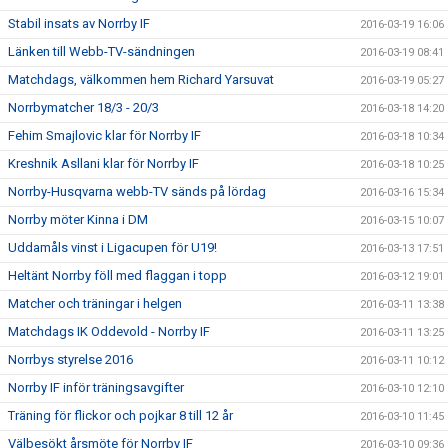
Stabil insats av Norrby IF
2016-03-19 16:06
Länken till Webb-TV-sändningen
2016-03-19 08:41
Matchdags, välkommen hem Richard Yarsuvat
2016-03-19 05:27
Norrbymatcher 18/3 - 20/3
2016-03-18 14:20
Fehim Smajlovic klar för Norrby IF
2016-03-18 10:34
Kreshnik Asllani klar för Norrby IF
2016-03-18 10:25
Norrby-Husqvarna webb-TV sänds på lördag
2016-03-16 15:34
Norrby möter Kinna i DM
2016-03-15 10:07
Uddamåls vinst i Ligacupen för U19!
2016-03-13 17:51
Heltänt Norrby föll med flaggan i topp
2016-03-12 19:01
Matcher och träningar i helgen
2016-03-11 13:38
Matchdags IK Oddevold - Norrby IF
2016-03-11 13:25
Norrbys styrelse 2016
2016-03-11 10:12
Norrby IF inför träningsavgifter
2016-03-10 12:10
Träning för flickor och pojkar 8 till 12 år
2016-03-10 11:45
Välbesökt årsmöte för Norrby IF
2016-03-10 09:36