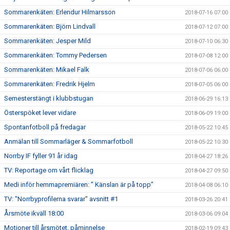
Sommarenkäten: Erlendur Hilmarsson
2018-07-16 07:00
Sommarenkäten: Björn Lindvall
2018-07-12 07:00
Sommarenkäten: Jesper Mild
2018-07-10 06:30
Sommarenkäten: Tommy Pedersen
2018-07-08 12:00
Sommarenkäten: Mikael Falk
2018-07-06 06:00
Sommarenkäten: Fredrik Hjelm
2018-07-05 06:00
Semesterstängt i klubbstugan
2018-06-29 16:13
Österspöket lever vidare
2018-06-09 19:00
Spontanfotboll på fredagar
2018-05-22 10:45
Anmälan till Sommarläger & Sommarfotboll
2018-05-22 10:30
Norrby IF fyller 91 år idag
2018-04-27 18:26
TV: Reportage om vårt flicklag
2018-04-27 09:50
Medi inför hemmapremiären: ” Känslan är på topp”
2018-04-08 06:10
TV: "Norrbyprofilerna svarar" avsnitt #1
2018-03-26 20:41
Årsmöte ikväll 18:00
2018-03-06 09:04
Motioner till årsmötet, påminnelse
2018-02-19 09:43