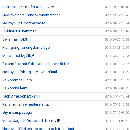
Fulltecknat* i Borås Arena Cup!
2016-09-09 08:40
Nedräkning till landskronamatchen
2016-09-07 12:26
Norrby IF på Norrbydagen
2016-08-27 17:24
Tvååkers IF hemma*
2016-08-26 13:16
Semifinal i DM!
2016-08-26 12:58
Framgång för ungdomslagen
2016-08-26 12:29
Match mot Mjällby!
2016-08-20 12:43
Returmöte mot Oddevold inleder hösten
2016-08-15 17:47
Norrby - Elfsborg: DM-kvartsfinal
2016-08-08 14:39
Välkommen Björn
2016-08-08 13:59
Välkomna hem!
2016-08-02 08:21
Tack Arne och lycka till
2016-07-17 13:24
Kansliet har semesterstängt
2016-07-12 10:58
Grym kämpaseger
2016-07-12 09:00
Matchdags IK Oddevold- Norrby IF
2016-07-11 09:51
Norrby - Höllviken: tre poäng och tre referat
2016-07-04 13:50