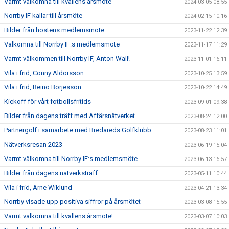
Varmt välkomna till kvällens årsmöte
2024-03-05 08:55
Norrby IF kallar till årsmöte
2024-02-15 10:16
Bilder från höstens medlemsmöte
2023-11-22 12:39
Välkomna till Norrby IF:s medlemsmöte
2023-11-17 11:29
Varmt välkommen till Norrby IF, Anton Wall!
2023-11-01 16:11
Vila i frid, Conny Aldorsson
2023-10-25 13:59
Vila i frid, Reino Börjesson
2023-10-22 14:49
Kickoff för vårt fotbollsfritids
2023-09-01 09:38
Bilder från dagens träff med Affärsnätverket
2023-08-24 12:00
Partnergolf i samarbete med Bredareds Golfklubb
2023-08-23 11:01
Nätverksresan 2023
2023-06-19 15:04
Varmt välkomna till Norrby IF:s medlemsmöte
2023-06-13 16:57
Bilder från dagens nätverksträff
2023-05-11 10:44
Vila i frid, Arne Wiklund
2023-04-21 13:34
Norrby visade upp positiva siffror på årsmötet
2023-03-08 15:55
Varmt välkomna till kvällens årsmöte!
2023-03-07 10:03