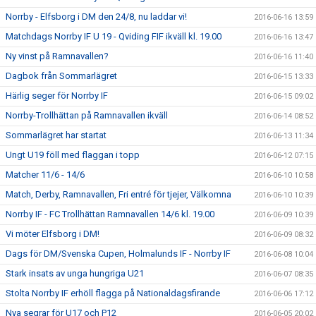
Norrby - Elfsborg i DM den 24/8, nu laddar vi!
2016-06-16 13:59
Matchdags Norrby IF U 19 - Qviding FIF ikväll kl. 19.00
2016-06-16 13:47
Ny vinst på Ramnavallen?
2016-06-16 11:40
Dagbok från Sommarlägret
2016-06-15 13:33
Härlig seger för Norrby IF
2016-06-15 09:02
Norrby-Trollhättan på Ramnavallen ikväll
2016-06-14 08:52
Sommarlägret har startat
2016-06-13 11:34
Ungt U19 föll med flaggan i topp
2016-06-12 07:15
Matcher 11/6 - 14/6
2016-06-10 10:58
Match, Derby, Ramnavallen, Fri entré för tjejer, Välkomna
2016-06-10 10:39
Norrby IF - FC Trollhättan Ramnavallen 14/6 kl. 19.00
2016-06-09 10:39
Vi möter Elfsborg i DM!
2016-06-09 08:32
Dags för DM/Svenska Cupen, Holmalunds IF - Norrby IF
2016-06-08 10:04
Stark insats av unga hungriga U21
2016-06-07 08:35
Stolta Norrby IF erhöll flagga på Nationaldagsfirande
2016-06-06 17:12
Nya segrar för U17 och P12
2016-06-05 20:02