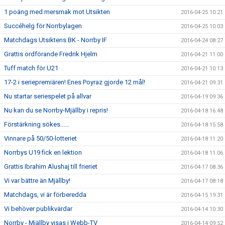
1 poäng med mersmak mot Utsikten
2016-04-25 10:21
Succéhelg för Norrbylagen
2016-04-25 10:03
Matchdags Utsiktens BK - Norrby IF
2016-04-24 08:27
Grattis ordförande Fredrik Hjelm
2016-04-21 11:00
Tuff match för U21
2016-04-21 10:13
17-2 i seriepremiären! Enes Poyraz gjorde 12 mål!
2016-04-21 09:31
Nu startar seriespelet på allvar
2016-04-19 09:36
Nu kan du se Norrby-Mjällby i repris!
2016-04-18 16:48
Förstärkning sökes......
2016-04-18 15:58
Vinnare på 50/50-lotteriet
2016-04-18 11:20
Norrbys U19 fick en lektion
2016-04-18 11:06
Grattis Ibrahim Alushaj till frieriet
2016-04-17 08:36
Vi var bättre än Mjällby!
2016-04-17 08:18
Matchdags, vi är förberedda
2016-04-15 19:31
Vi behöver publikvärdar
2016-04-14 10:30
Norrby - Mjällby visas i Webb-TV
2016-04-14 09:52