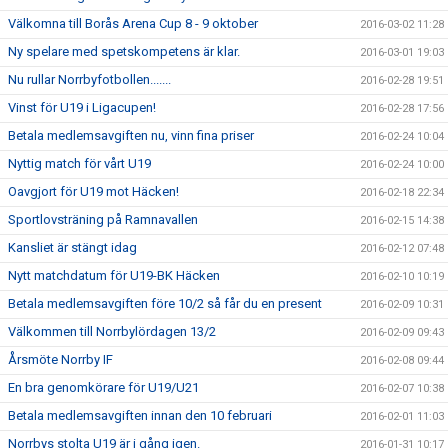
Välkomna till Borås Arena Cup 8 - 9 oktober
2016-03-02 11:28
Ny spelare med spetskompetens är klar.
2016-03-01 19:03
Nu rullar Norrbyfotbollen.......
2016-02-28 19:51
Vinst för U19 i Ligacupen!
2016-02-28 17:56
Betala medlemsavgiften nu, vinn fina priser
2016-02-24 10:04
Nyttig match för vårt U19
2016-02-24 10:00
Oavgjort för U19 mot Häcken!
2016-02-18 22:34
Sportlovsträning på Ramnavallen
2016-02-15 14:38
Kansliet är stängt idag
2016-02-12 07:48
Nytt matchdatum för U19-BK Häcken
2016-02-10 10:19
Betala medlemsavgiften före 10/2 så får du en present
2016-02-09 10:31
Välkommen till Norrbylördagen 13/2
2016-02-09 09:43
Årsmöte Norrby IF
2016-02-08 09:44
En bra genomkörare för U19/U21
2016-02-07 10:38
Betala medlemsavgiften innan den 10 februari
2016-02-01 11:03
Norrbys stolta U19 är i gång igen.
2016-01-31 10:17