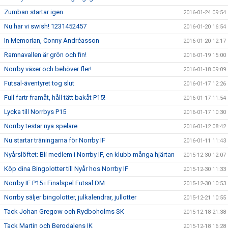
Zumban startar igen.
2016-01-24 09:54
Nu har vi swish! 1231452457
2016-01-20 16:54
In Memorian, Conny Andréasson
2016-01-20 12:17
Ramnavallen är grön och fin!
2016-01-19 15:00
Norrby växer och behöver fler!
2016-01-18 09:09
Futsal-äventyret tog slut
2016-01-17 12:26
Full fartr framåt, håll tätt bakåt P15!
2016-01-17 11:54
Lycka till Norrbys P15
2016-01-17 10:30
Norrby testar nya spelare
2016-01-12 08:42
Nu startar träningarna för Norrby IF
2016-01-11 11:43
Nyårslöftet: Bli medlem i Norrby IF, en klubb många hjärtan
2015-12-30 12:07
Köp dina Bingolotter till Nyår hos Norrby IF
2015-12-30 11:33
Norrby IF P15 i Finalspel Futsal DM
2015-12-30 10:53
Norrby säljer bingolotter, julkalendrar, jullotter
2015-12-21 10:55
Tack Johan Gregow och Rydboholms SK
2015-12-18 21:38
Tack Martin och Bergdalens IK
2015-12-18 16:28