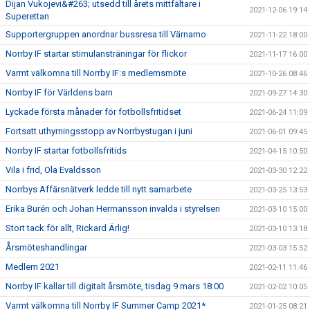
Dijan Vukojevi&#263; utsedd till årets mittfältare i
2021-12-06 19:14
Superettan
Supportergruppen anordnar bussresa till Värnamo
2021-11-22 18:00
Norrby IF startar stimulansträningar för flickor
2021-11-17 16:00
Varmt välkomna till Norrby IF:s medlemsmöte
2021-10-26 08:46
Norrby IF för Världens barn
2021-09-27 14:30
Lyckade första månader för fotbollsfritidset
2021-06-24 11:09
Fortsatt uthyrningsstopp av Norrbystugan i juni
2021-06-01 09:45
Norrby IF startar fotbollsfritids
2021-04-15 10:50
Vila i frid, Ola Evaldsson
2021-03-30 12:22
Norrbys Affärsnätverk ledde till nytt samarbete
2021-03-25 13:53
Erika Burén och Johan Hermansson invalda i styrelsen
2021-03-10 15:00
Stort tack för allt, Rickard Ärlig!
2021-03-10 13:18
Årsmöteshandlingar
2021-03-03 15:52
Medlem 2021
2021-02-11 11:46
Norrby IF kallar till digitalt årsmöte, tisdag 9 mars 18:00
2021-02-02 10:05
Varmt välkomna till Norrby IF Summer Camp 2021*
2021-01-25 08:21