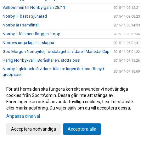
Välkommen till Norrby-galan 28/11
2015-11-09 12:21
Norrby IF bäst i Sjuhärad
2015-11-09 08:23
Norrby är i semifinal!
2015-11-08 14:33
Norrby II föll med flaggan i topp
2015-11-08 02:36
Norrbvs unga lag III utslagna
2015-11-08 01:41
God Morgon Norrbyiter, förstalaget är vidare i Mariedal Cup
2015-11-08 01:32
Härlig Norrbykväll i Boråshallen, stötta oss!
2015-11-07 15:26
Norrby II gick också vidare! Alla tre lagen är klara för nytt
2015-11-07 15:09
gruppspel.
Norrby I och Norrby III vidare i Mariedal Cup, Lag II spelar
2015-11-07 07:33
11.00
För att hemsidan ska fungera korrekt använder vi nödvändiga
cookies från SportAdmin. Dessa går inte att stänga av.
Vi kan bli bättre!
2015-11-06 09:35
Föreningen kan också använda frivilliga cookies, t.ex. för statistik
Tack Norrbysupporters! 32752:- från Svenska Spel
2015-11-06 09:23
eller marknadsföring. Du väljer själv om du vill acceptera dessa.
Norrby föll med flaggan i topp
2015-11-01 16:58
Anpassa dina val
Sista matchen, nu avslutar vi snyggt
2015-11-01 09:40
Acceptera nödvändiga
Acceptera alla
Öster-Norrby visas på Web-TV
2015-10-28 11:21
Spelprogrammet i Mariedal CUP
2015-10-28 09:42