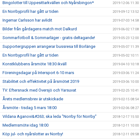
Bingolotter till Uppesittarkvällen och Nyårsbingon*
2019-12-06 11:30
En Norrbyprofil har gått ur tiden
2019-09-12 13:52
Ingemar Carlsson har avlidit
2019-07-03 14:58
Bilder från gårdagens match mot Dalkurd
2019-06-02 17:08
Sommarfotboll & Sommarläger - gratis deltagande!
2019-05-23 12:00
Supportergruppen arrangerar bussresa till Borlänge
2019-05-07 11:39
En Norrbyprofil har gått ur tiden
2019-05-02 10:11
Konstklubbens årsmöte 18:30 ikväll
2019-04-10 10:18
Föreningsdagar på Intersport 6-10 mars
2019-03-06 11:24
Stabilitet och effektivitet på årsmötet 2019
2019-03-06 10:00
TV: Eftersnack med Översjö och Yarsuvat
2019-02-25 10:41
Årets medlemsbrev är utskickade
2019-02-15 08:54
Årsmöte - tisdag 5 mars 18:00
2019-02-06 08:27
Vildana Aganovi&#263; ska leda "Norrby för Norrby"
2018-12-17 15:50
Medlemsmöte idag 18:00
2018-12-11 10:00
Köp jul- och nyårslotter av Norrby!
2018-12-11 09:58