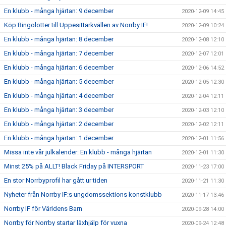
En klubb - många hjärtan: 9 december
2020-12-09 14:45
Köp Bingolotter till Uppesittarkvällen av Norrby IF!
2020-12-09 10:24
En klubb - många hjärtan: 8 december
2020-12-08 12:10
En klubb - många hjärtan: 7 december
2020-12-07 12:01
En klubb - många hjärtan: 6 december
2020-12-06 14:52
En klubb - många hjärtan: 5 december
2020-12-05 12:30
En klubb - många hjärtan: 4 december
2020-12-04 12:11
En klubb - många hjärtan: 3 december
2020-12-03 12:10
En klubb - många hjärtan: 2 december
2020-12-02 12:11
En klubb - många hjärtan: 1 december
2020-12-01 11:56
Missa inte vår julkalender: En klubb - många hjärtan
2020-12-01 11:30
Minst 25% på ALLT! Black Friday på INTERSPORT
2020-11-23 17:00
En stor Norrbyprofil har gått ur tiden
2020-11-21 11:30
Nyheter från Norrby IF:s ungdomssektions konstklubb
2020-11-17 13:46
Norrby IF för Världens Barn
2020-09-28 14:00
Norrby för Norrby startar läxhjälp för vuxna
2020-09-24 12:48