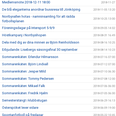
Medlemsmöte 2018-12-11 18:00
2018-11-27
De blå eleganterna anordnar bussresa till Jönköping
2018-11-05 13:20
Norrbyvallen hotas - namninsamling för att rädda
2018-10-25 13:00
fotbollsplanen
Föreningsdagar på Intersport 5-9/9
2018-09-05 14:02
Höstkampanj i Norrbyshopen
2018-08-31 16:49
Dela med dig av dina minnen av Björn Reinholdsson
2018-08-16 10:25
Erbjudande: Lisebergs säsongsfinal 30 september
2018-08-14 10:23
Sommarenkäten: Erlendur Hilmarsson
2018-07-16 07:00
Sommarenkäten: Björn Lindvall
2018-07-12 07:00
Sommarenkäten: Jesper Mild
2018-07-10 06:30
Sommarenkäten: Tommy Pedersen
2018-07-08 12:00
Sommarenkäten: Mikael Falk
2018-07-06 06:00
Sommarenkäten: Fredrik Hjelm
2018-07-05 06:00
Semesterstängt i klubbstugan
2018-06-29 16:13
Österspöket lever vidare
2018-06-09 19:00
Spontanfotboll på fredagar
2018-05-22 10:45