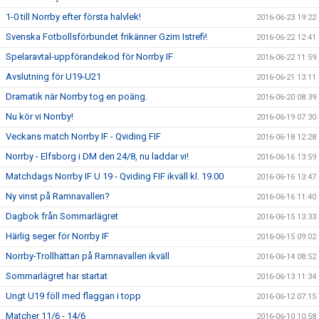
1-0 till Norrby efter första halvlek!
2016-06-23 19:22
Svenska Fotbollsförbundet frikänner Gzim Istrefi!
2016-06-22 12:41
Spelaravtal-uppförandekod för Norrby IF
2016-06-22 11:59
Avslutning för U19-U21
2016-06-21 13:11
Dramatik när Norrby tog en poäng.
2016-06-20 08:39
Nu kör vi Norrby!
2016-06-19 07:30
Veckans match Norrby IF - Qviding FIF
2016-06-18 12:28
Norrby - Elfsborg i DM den 24/8, nu laddar vi!
2016-06-16 13:59
Matchdags Norrby IF U 19 - Qviding FIF ikväll kl. 19.00
2016-06-16 13:47
Ny vinst på Ramnavallen?
2016-06-16 11:40
Dagbok från Sommarlägret
2016-06-15 13:33
Härlig seger för Norrby IF
2016-06-15 09:02
Norrby-Trollhättan på Ramnavallen ikväll
2016-06-14 08:52
Sommarlägret har startat
2016-06-13 11:34
Ungt U19 föll med flaggan i topp
2016-06-12 07:15
Matcher 11/6 - 14/6
2016-06-10 10:58