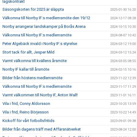
lagskontrakt
Säsongskorten för 2025 är släppta
2025-01-30 16:20
Välkomna till Norrby IF:s medlemsmöte den 19/12
2024-12-17 08:28
Norrby arrangerar landskamper på Borås Arena
2024-10-15 10:30
Välkomna till Norrby IF:s medlemsmöte
2024-08-07 10:42
Peter Algebäck invald i Norrby IF:s styrelse
2024-03-12 19:00
Stort tack för allt, Jesper Mild
2024-03-12 15:24
Varmt välkomna till kvällens årsmöte
2024-03-05 08:55
Norrby IF kallar till årsmöte
2024-02-15 10:16
Bilder från höstens medlemsmöte
2023-11-22 12:39
Välkomna till Norrby IF:s medlemsmöte
2023-11-17 11:29
Varmt välkommen till Norrby IF, Anton Wall!
2023-11-01 16:11
Vila i frid, Conny Aldorsson
2023-10-25 13:59
Vila i frid, Reino Börjesson
2023-10-22 14:49
Kickoff för vårt fotbollsfritids
2023-09-01 09:38
Bilder från dagens träff med Affärsnätverket
2023-08-24 12:00