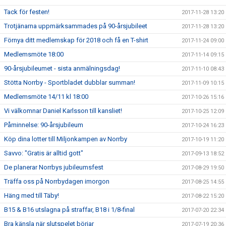
Tack för festen!
2017-11-28 13:20
Trotjänarna uppmärksammades på 90-årsjubileet
2017-11-28 13:20
Förnya ditt medlemskap för 2018 och få en T-shirt
2017-11-24 09:00
Medlemsmöte 18:00
2017-11-14 09:15
90-årsjubileumet - sista anmälningsdag!
2017-11-10 08:43
Stötta Norrby - Sportbladet dubblar summan!
2017-11-09 10:15
Medlemsmöte 14/11 kl 18:00
2017-10-26 15:16
Vi välkomnar Daniel Karlsson till kansliet!
2017-10-25 12:09
Påminnelse: 90-årsjubileum
2017-10-24 16:23
Köp dina lotter till Miljonkampen av Norrby
2017-10-19 11:20
Savvo: "Gratis är alltid gott"
2017-09-13 18:52
De planerar Norrbys jubileumsfest
2017-08-29 19:50
Träffa oss på Norrbydagen imorgon
2017-08-25 14:55
Häng med till Täby!
2017-08-22 15:20
B15 & B16 utslagna på straffar, B18 i 1/8-final
2017-07-20 22:34
Bra känsla när slutspelet börjar
2017-07-19 20:36