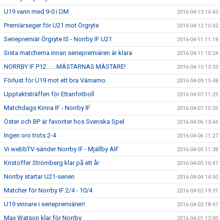
U19 vann med 9-0 i DM
2016-04-13 14:43
Premiärseger för U21 mot Örgryte
2016-04-12 10:42
Seriepremiär Örgryte IS - Norrby IF U21
2016-04-11 11:18
Sista matcherna innan seriepremiären är klara
2016-04-11 10:24
NORRBY IF P12.......MÄSTARNAS MÄSTARE!
2016-04-10 13:33
Förlust för U19 mot ett bra Värnamo.
2016-04-09 15:48
Upptaktsträffen för Ettanfotboll
2016-04-07 11:25
Matchdags Kinna IF - Norrby IF
2016-04-07 10:35
Öster och BP är favoriter hos Svenska Spel
2016-04-06 13:44
Ingen oro trots 2-4
2016-04-06 11:27
Vi webbTV-sänder Norrby IF - Mjällby AIF
2016-04-05 11:38
Kristoffer Strömberg klar på ett år
2016-04-05 10:47
Norrby startar U21-serien
2016-04-04 14:50
Matcher för Norrby IF 2/4 - 10/4
2016-04-02 19:31
U19 vinnare i seriepremiären!
2016-04-02 18:47
Max Watson klar för Norrby
2016-04-01 13:00