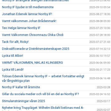
Norrby IF arrangerar återigen Samhällsmatchen
2025-09-23 08:43
Norrby IF bjuder in till medlemsmöte
2025-09-10 09:54
Jonathan Edenvik lämnar Norrby IF!
2025-08-27 18:00
Varmt välkommen Johan Brådenmark!
2025-08-08 09:00
Teo Helge lämnar Norrby IF
2025-07-29 10:00
Varmt Välkommen Chisomnazu Chika Chidi
2025-07-28 18:00
Tack för allt, Ricky!
2025-07-27 21:43
Diskvalificerade ur Distriktsmästerskapen 2025
2025-07-14 22:12
Lycka till Albin!
2025-06-10 19:57
VARMT VÄLKOMMEN, NIKLAS KLINGBERG
2025-06-06 09:00
Lycka till Lendi!
2025-05-21 17:23
Tobias Edenvik lämnar Norrby IF – arbetet fortsätter enligt
2025-03-06 16:48
vår långsiktiga plan
Norrby IF kallar till årsmöte
2025-02-28
Gillar du sociala medier och vill bli en del av Norrby IF?
2025-02-24 16:52
Stimulansträningar våren 2025
2025-02-17
Nyheter kring Truppläget: Wilhelm Ekdahl belönas med A-
2025-02-07