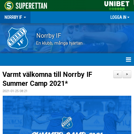
NORRBY IF
LOGGA IN
Norrby IF
En klubb, många hjärtan
HEM
Varmt välkomna till Norrby IF
<
>
Summer Camp 2021*
NYHETER
2021-01-25 08:21
FÖRENINGEN
KALENDER
VÅRA LAG