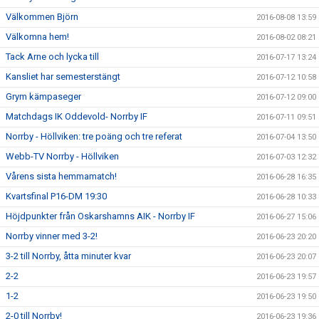
Välkommen Björn
2016-08-08 13:59
Välkomna hem!
2016-08-02 08:21
Tack Arne och lycka till
2016-07-17 13:24
Kansliet har semesterstängt
2016-07-12 10:58
Grym kämpaseger
2016-07-12 09:00
Matchdags IK Oddevold- Norrby IF
2016-07-11 09:51
Norrby - Höllviken: tre poäng och tre referat
2016-07-04 13:50
Webb-TV Norrby - Höllviken
2016-07-03 12:32
Vårens sista hemmamatch!
2016-06-28 16:35
Kvartsfinal P16-DM 19:30
2016-06-28 10:33
Höjdpunkter från Oskarshamns AIK - Norrby IF
2016-06-27 15:06
Norrby vinner med 3-2!
2016-06-23 20:20
3-2 till Norrby, åtta minuter kvar
2016-06-23 20:07
2-2
2016-06-23 19:57
1-2
2016-06-23 19:50
2-0 till Norrby!
2016-06-23 19:36