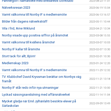
Partnergolf i samarbete med Bredareds Golfklubb
2023-08-23 11:01
Nätverksresan 2023
2023-06-19 15:04
Varmt välkomna till Norrby IF:s medlemsmöte
2023-06-13 16:57
Bilder från dagens nätverksträff
2023-05-11 10:44
Vila i frid, Arne Wiklund
2023-04-21 13:34
Norrby visade upp positiva siffror på årsmötet
2023-03-08 15:55
Varmt välkomna till kvällens årsmöte!
2023-03-07 10:03
Norrby IF kallar till årsmöte
2023-02-07 13:30
Stort tack för allt, Björn!
2023-02-01 10:30
Medlemskap 2023
2023-01-24 12:20
Varmt välkomna till Norrby IF:s medlemsmöte
2022-11-29 12:32
TV: Klubbchef David Kryssman berättar om Norrbys väg
2022-11-21 13:18
framåt
Norrby IF står redo inför nya utmaningar
2022-11-21 10:00
Lyckad säsongsavslutning med affärsnätverket
2022-11-14 11:04
Mycket glädje när Emil Jylhänlahti besökte elever på
2022-09-09 13:49
Särlaskolan