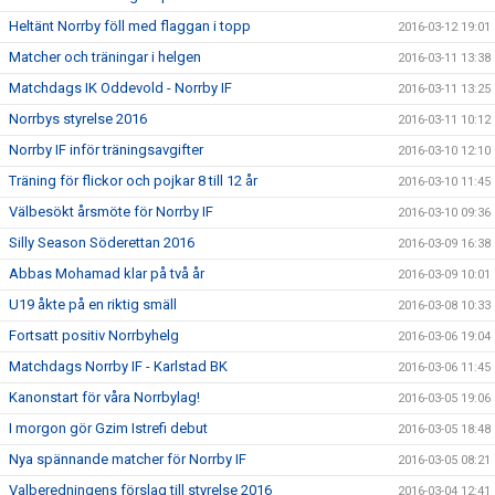
Heltänt Norrby föll med flaggan i topp
2016-03-12 19:01
Matcher och träningar i helgen
2016-03-11 13:38
Matchdags IK Oddevold - Norrby IF
2016-03-11 13:25
Norrbys styrelse 2016
2016-03-11 10:12
Norrby IF inför träningsavgifter
2016-03-10 12:10
Träning för flickor och pojkar 8 till 12 år
2016-03-10 11:45
Välbesökt årsmöte för Norrby IF
2016-03-10 09:36
Silly Season Söderettan 2016
2016-03-09 16:38
Abbas Mohamad klar på två år
2016-03-09 10:01
U19 åkte på en riktig smäll
2016-03-08 10:33
Fortsatt positiv Norrbyhelg
2016-03-06 19:04
Matchdags Norrby IF - Karlstad BK
2016-03-06 11:45
Kanonstart för våra Norrbylag!
2016-03-05 19:06
I morgon gör Gzim Istrefi debut
2016-03-05 18:48
Nya spännande matcher för Norrby IF
2016-03-05 08:21
Valberedningens förslag till styrelse 2016
2016-03-04 12:41