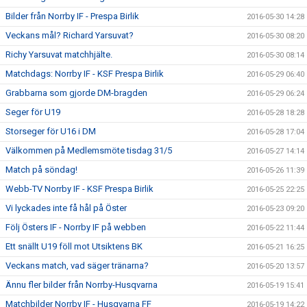
Bilder från Norrby IF - Prespa Birlik
2016-05-30 14:28
Veckans mål? Richard Yarsuvat?
2016-05-30 08:20
Richy Yarsuvat matchhjälte.
2016-05-30 08:14
Matchdags: Norrby IF - KSF Prespa Birlik
2016-05-29 06:40
Grabbarna som gjorde DM-bragden
2016-05-29 06:24
Seger för U19
2016-05-28 18:28
Storseger för U16 i DM
2016-05-28 17:04
Välkommen på Medlemsmöte tisdag 31/5
2016-05-27 14:14
Match på söndag!
2016-05-26 11:39
Webb-TV Norrby IF - KSF Prespa Birlik
2016-05-25 22:25
Vi lyckades inte få hål på Öster
2016-05-23 09:20
Följ Östers IF - Norrby IF på webben
2016-05-22 11:44
Ett snällt U19 föll mot Utsiktens BK
2016-05-21 16:25
Veckans match, vad säger tränarna?
2016-05-20 13:57
Ännu fler bilder från Norrby-Husqvarna
2016-05-19 15:41
Matchbilder Norrby IF - Husqvarna FF
2016-05-19 14:22