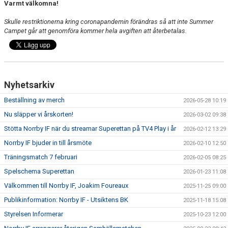
Varmt välkomna!
Skulle restriktionerna kring coronapandemin förändras så att inte Summer
Campet går att genomföra kommer hela avgiften att återbetalas.
Nyhetsarkiv
Beställning av merch
2026-05-28 10:19
Nu släpper vi årskorten!
2026-03-02 09:38
Stötta Norrby IF när du streamar Superettan på TV4 Play i år
2026-02-12 13:29
Norrby IF bjuder in till årsmöte
2026-02-10 12:50
Träningsmatch 7 februari
2026-02-05 08:25
Spelschema Superettan
2026-01-23 11:08
Välkommen till Norrby IF, Joakim Foureaux
2025-11-25 09:00
Publikinformation: Norrby IF - Utsiktens BK
2025-11-18 15:08
Styrelsen Informerar
2025-10-23 12:00