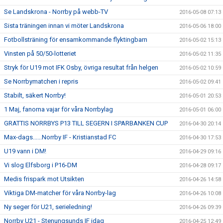
Se Landskrona - Norrby på webb-TV
2016-05-08 07:13
Sista träningen innan vi möter Landskrona
2016-05-06 18:00
Fotbollsträning för ensamkommande flyktingbarn
2016-05-02 15:13
Vinsten på 50/50-lotteriet
2016-05-02 11:35
Stryk för U19 mot IFK Osby, övriga resultat från helgen
2016-05-02 10:59
Se Norrbymatchen i repris
2016-05-02 09:41
Stabilt, säkert Norrby!
2016-05-01 20:53
1 Maj, fanorna vajar för våra Norrbylag
2016-05-01 06:00
GRATTIS NORRBYS P13 TILL SEGERN I SPARBANKEN CUP
2016-04-30 20:14
Max-dags......Norrby IF - Kristianstad FC
2016-04-30 17:53
U19 vann i DM!
2016-04-29 09:16
Vi slog Elfsborg i P16-DM
2016-04-28 09:17
Medis frispark mot Utsikten
2016-04-26 14:58
Viktiga DM-matcher för våra Norrby-lag
2016-04-26 10:08
Ny seger för U21, serieledning!
2016-04-26 09:39
Norrby U21 - Stenungsunds IF idag
2016-04-25 12:49