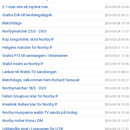
2-1 men inte så mycket mer....
2016-03-30 10:45
Grattis Erik till landslagslägret
2016-03-29 09:21
Matchdags
2016-03-28 19:18
Norrbymatcher 25/3 - 29/3
2016-03-24 11:57
Köp bingolotter, stöd Norrby IF
2016-03-23 09:36
Helgens matcher för Norrby IF
2016-03-21 11:51
Grattis P13 till seriesegern i Vinterserien
2016-03-21 11:50
Stabil insats av Norrby IF
2016-03-19 16:06
Länken till Webb-TV-sändningen
2016-03-19 08:41
Matchdags, välkommen hem Richard Yarsuvat
2016-03-19 05:27
Norrbymatcher 18/3 - 20/3
2016-03-18 14:20
Fehim Smajlovic klar för Norrby IF
2016-03-18 10:34
Kreshnik Asllani klar för Norrby IF
2016-03-18 10:25
Norrby-Husqvarna webb-TV sänds på lördag
2016-03-16 15:34
Norrby möter Kinna i DM
2016-03-15 10:07
Uddamåls vinst i Ligacupen för U19!
2016-03-13 17:51