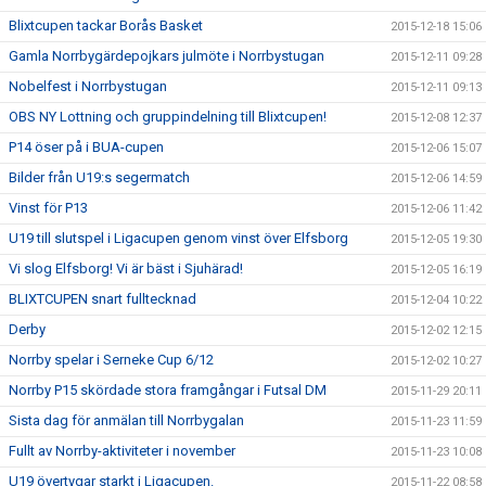
Blixtcupen tackar Borås Basket
2015-12-18 15:06
Gamla Norrbygärdepojkars julmöte i Norrbystugan
2015-12-11 09:28
Nobelfest i Norrbystugan
2015-12-11 09:13
OBS NY Lottning och gruppindelning till Blixtcupen!
2015-12-08 12:37
P14 öser på i BUA-cupen
2015-12-06 15:07
Bilder från U19:s segermatch
2015-12-06 14:59
Vinst för P13
2015-12-06 11:42
U19 till slutspel i Ligacupen genom vinst över Elfsborg
2015-12-05 19:30
Vi slog Elfsborg! Vi är bäst i Sjuhärad!
2015-12-05 16:19
BLIXTCUPEN snart fulltecknad
2015-12-04 10:22
Derby
2015-12-02 12:15
Norrby spelar i Serneke Cup 6/12
2015-12-02 10:27
Norrby P15 skördade stora framgångar i Futsal DM
2015-11-29 20:11
Sista dag för anmälan till Norrbygalan
2015-11-23 11:59
Fullt av Norrby-aktiviteter i november
2015-11-23 10:08
U19 övertygar starkt i Ligacupen.
2015-11-22 08:58