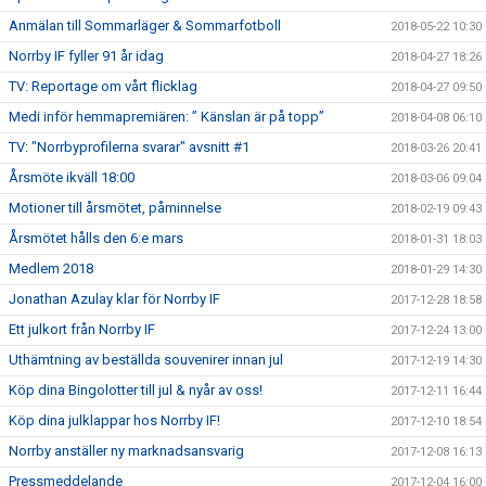
Anmälan till Sommarläger & Sommarfotboll
2018-05-22 10:30
Norrby IF fyller 91 år idag
2018-04-27 18:26
TV: Reportage om vårt flicklag
2018-04-27 09:50
Medi inför hemmapremiären: ” Känslan är på topp”
2018-04-08 06:10
TV: "Norrbyprofilerna svarar" avsnitt #1
2018-03-26 20:41
Årsmöte ikväll 18:00
2018-03-06 09:04
Motioner till årsmötet, påminnelse
2018-02-19 09:43
Årsmötet hålls den 6:e mars
2018-01-31 18:03
Medlem 2018
2018-01-29 14:30
Jonathan Azulay klar för Norrby IF
2017-12-28 18:58
Ett julkort från Norrby IF
2017-12-24 13:00
Uthämtning av beställda souvenirer innan jul
2017-12-19 14:30
Köp dina Bingolotter till jul & nyår av oss!
2017-12-11 16:44
Köp dina julklappar hos Norrby IF!
2017-12-10 18:54
Norrby anställer ny marknadsansvarig
2017-12-08 16:13
Pressmeddelande
2017-12-04 16:00