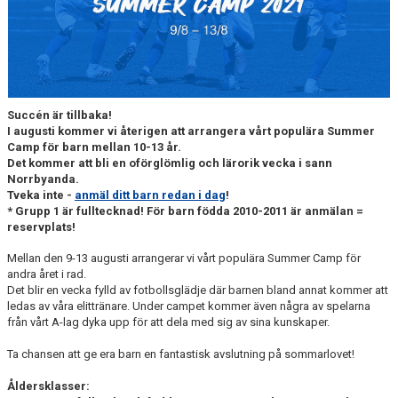
MATCHER
NÄRA NORRBY
VÄRDEGRUND
Succén är tillbaka!
I augusti kommer vi återigen att arrangera vårt populära Summer
Camp för barn mellan
10-13 år.
Det kommer att bli en oförglömlig och lärorik vecka i sann
Norrbyanda.
Tveka inte -
anmäl ditt barn redan i dag
!
* Grupp 1 är fulltecknad! För barn födda 2010-2011 är anmälan =
reservplats!
Mellan den 9-13 augusti arrangerar vi vårt populära Summer Camp för
andra året i rad.
Det blir en vecka fylld av fotbollsglädje där barnen bland annat kommer att
ledas av våra elittränare. Under campet kommer även några av spelarna
från vårt A-lag dyka upp för att dela med sig av sina kunskaper.
Ta chansen att ge era barn en fantastisk avslutning på sommarlovet!
Åldersklasser: