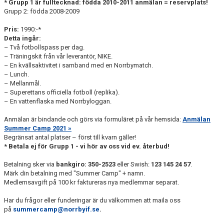
* Grupp 1 är fulltecknad: födda 2010-2011 anmälan = reservplats!
Grupp 2: födda 2008-2009
Pris:
1990:-*
Detta ingår:
– Två fotbollspass per dag.
– Träningskit från vår leverantör, NIKE.
– En kvällsaktivitet i samband med en Norrbymatch.
– Lunch.
– Mellanmål.
– Superettans officiella fotboll (replika).
– En vattenflaska med Norrbyloggan.
Anmälan är bindande och görs via formuläret på vår hemsida:
Anmälan
Summer Camp 2021 »
Begränsat antal platser – först till kvarn gäller!
* Betala ej för Grupp 1 - vi hör av oss vid ev. återbud!
Betalning sker via
bankgiro:
350-2523
eller Swish:
123 145 24 57
.
Märk din betalning med "Summer Camp" + namn.
Medlemsavgift på 100 kr faktureras nya medlemmar separat.
Har du frågor eller funderingar är du välkommen att maila oss
på
summercamp@norrbyif.se
.