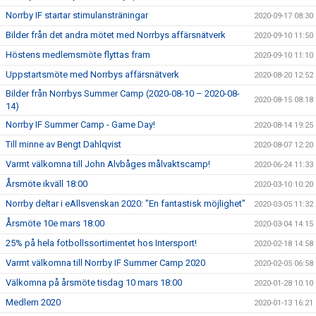
Norrby IF startar stimulansträningar
2020-09-17 08:30
Bilder från det andra mötet med Norrbys affärsnätverk
2020-09-10 11:50
Höstens medlemsmöte flyttas fram
2020-09-10 11:10
Uppstartsmöte med Norrbys affärsnätverk
2020-08-20 12:52
Bilder från Norrbys Summer Camp (2020-08-10 – 2020-08-
2020-08-15 08:18
14)
Norrby IF Summer Camp - Game Day!
2020-08-14 19:25
Till minne av Bengt Dahlqvist
2020-08-07 12:20
Varmt välkomna till John Alvbåges målvaktscamp!
2020-06-24 11:33
Årsmöte ikväll 18:00
2020-03-10 10:20
Norrby deltar i eAllsvenskan 2020: "En fantastisk möjlighet"
2020-03-05 11:32
Årsmöte 10e mars 18:00
2020-03-04 14:15
25% på hela fotbollssortimentet hos Intersport!
2020-02-18 14:58
Varmt välkomna till Norrby IF Summer Camp 2020
2020-02-05 06:58
Välkomna på årsmöte tisdag 10 mars 18:00
2020-01-28 10:10
Medlem 2020
2020-01-13 16:21