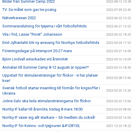
Bilder från Summer Camp 2022
2022-08-15 10:28
TV: Se målet som gav tre poäng
2022-07-09 22:45
Nätverksresan 2022
2022-06-22 10:22
Sommaravslutning för tjejerna i vårt fotbollsfritids
2022-06-21 12:52
Vila i frid, Lasse "Röret" Johansson
2022-05-22 18:25
Emil Jylhänlahti blir ny ansvarig för Norrbys fotbollsfritids
2022-03-24 17:52
Föreningsdagar på Intersport 20-27 mars
2022-03-21 16:00
Björn Lindvall avtackades vid årsmötet
2022-03-16 10:09
Anmälan till Summer Camp 8-12 augusti är öppen!*
2022-03-15 18:30
Uppstart för stimulansträningar för flickor - vi har platser
2022-02-28 15:56
kvar!
Svensk fotboll startar insamling till förmån för krigsoffer i
2022-02-25 15:26
Ukraina
Joline Salo ska leda stimulansträningarna för flickor
2022-02-22 15:06
Norrby IF kallar till årsmöte, tisdag 8 mars 18:00
2022-02-03 08:00
Norrby IF växer sig allt starkare – bli medlem du också!
2022-02-02 16:00
Norrby IF för Kvinno- och tjejjouren &#128153;
2021-12-23 18:22