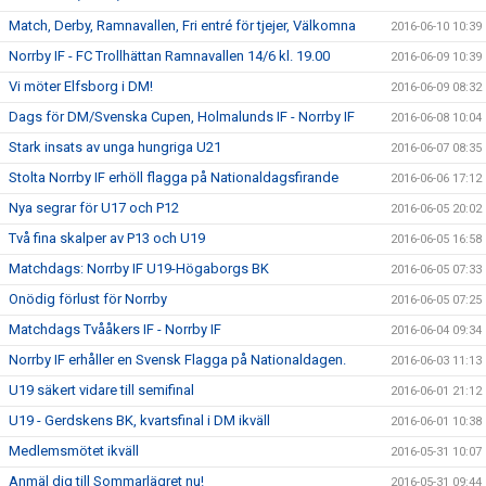
Match, Derby, Ramnavallen, Fri entré för tjejer, Välkomna
2016-06-10 10:39
Norrby IF - FC Trollhättan Ramnavallen 14/6 kl. 19.00
2016-06-09 10:39
Vi möter Elfsborg i DM!
2016-06-09 08:32
Dags för DM/Svenska Cupen, Holmalunds IF - Norrby IF
2016-06-08 10:04
Stark insats av unga hungriga U21
2016-06-07 08:35
Stolta Norrby IF erhöll flagga på Nationaldagsfirande
2016-06-06 17:12
Nya segrar för U17 och P12
2016-06-05 20:02
Två fina skalper av P13 och U19
2016-06-05 16:58
Matchdags: Norrby IF U19-Högaborgs BK
2016-06-05 07:33
Onödig förlust för Norrby
2016-06-05 07:25
Matchdags Tvååkers IF - Norrby IF
2016-06-04 09:34
Norrby IF erhåller en Svensk Flagga på Nationaldagen.
2016-06-03 11:13
U19 säkert vidare till semifinal
2016-06-01 21:12
U19 - Gerdskens BK, kvartsfinal i DM ikväll
2016-06-01 10:38
Medlemsmötet ikväll
2016-05-31 10:07
Anmäl dig till Sommarlägret nu!
2016-05-31 09:44