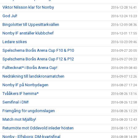
Viktor Nilsson klar för Norrby
2016-12-28 16:41
God Jul!
2016-12-24 15:23
Bingolotter till Uppesittarkvällen
2016-12-09 08:36
Norrby IF anställer klubbchef
2016-12-01 17:55
Ledare sökes
2016-10-23 09:46
Spelschema Borås Arena Cup F10 & P10
2016-09-27 20:05
Spelschema Borås Arena Cup F12 & P12
2016-09-27 09:23
Fulltecknat* i Borås Arena Cup!
2016-09-09 08:40
Nedräkning till landskronamatchen
2016-09-07 12:26
Norrby IF på Norrbydagen
2016-08-27 17:24
Tvååkers IF hemma*
2016-08-26 13:16
Semifinal i DM!
2016-08-26 12:58
Framgång för ungdomslagen
2016-08-26 12:29
Match mot Mjällby!
2016-08-20 12:43
Returmöte mot Oddevold inleder hösten
2016-08-15 17:47
Norrby - Elfsborg: DM-kvartsfinal
2016-08-08 14:39