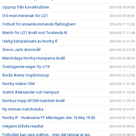
Upprop från konstklubben
2016-05-18 09:56
0-0 med mersmak för U21
2016-05-18 09:41
Fotboll för ensamkommande flyktingbarn
2016-05-17 15:50
Match för U21 ikväll mot Torslanda IK
2016-05-17 11:48
Härlig kämpainsats av Norrby IF.
2016-05-16 21:54
Simon Jarls drömmål!
2016-05-16 13:59
Matchdags Norrby-Husqvarna ikväll
2016-05-16 08:59
Övertygande seger för U19
2016-05-14 19:20
Borås Arena Ungdomscup
2016-05-12 12:35
Norrby vidare i DM
2016-05-11 21:34
Grattis Aleksander och Hampus!
2016-05-11 10:54
Norrbys trupp till DM-matchen ikväll
2016-05-11 09:19
Ny intensiv matchvecka
2016-05-10 14:31
Norrby IF - Huskvarna FF Måndagen den 16 Maj 19.00
2016-05-09 15:33
Helgens blåvita resultat
2016-05-09 09:51
Fotbollen kan vara orättvis....men det jämnar ut sig.
2016-05-09 08:02