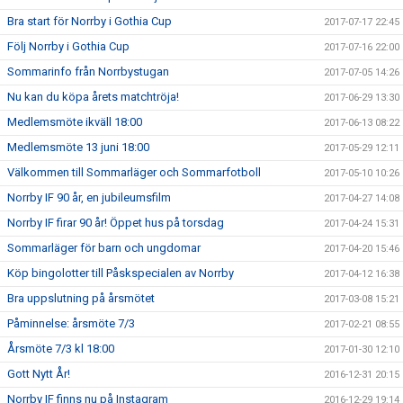
Bra start för Norrby i Gothia Cup
2017-07-17 22:45
Följ Norrby i Gothia Cup
2017-07-16 22:00
Sommarinfo från Norrbystugan
2017-07-05 14:26
Nu kan du köpa årets matchtröja!
2017-06-29 13:30
Medlemsmöte ikväll 18:00
2017-06-13 08:22
Medlemsmöte 13 juni 18:00
2017-05-29 12:11
Välkommen till Sommarläger och Sommarfotboll
2017-05-10 10:26
Norrby IF 90 år, en jubileumsfilm
2017-04-27 14:08
Norrby IF firar 90 år! Öppet hus på torsdag
2017-04-24 15:31
Sommarläger för barn och ungdomar
2017-04-20 15:46
Köp bingolotter till Påskspecialen av Norrby
2017-04-12 16:38
Bra uppslutning på årsmötet
2017-03-08 15:21
Påminnelse: årsmöte 7/3
2017-02-21 08:55
Årsmöte 7/3 kl 18:00
2017-01-30 12:10
Gott Nytt År!
2016-12-31 20:15
Norrby IF finns nu på Instagram
2016-12-29 19:14