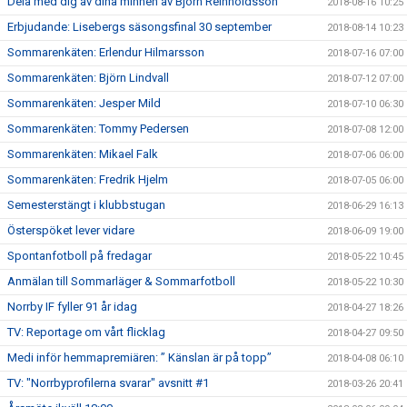
Dela med dig av dina minnen av Björn Reinholdsson
2018-08-16 10:25
Erbjudande: Lisebergs säsongsfinal 30 september
2018-08-14 10:23
Sommarenkäten: Erlendur Hilmarsson
2018-07-16 07:00
Sommarenkäten: Björn Lindvall
2018-07-12 07:00
Sommarenkäten: Jesper Mild
2018-07-10 06:30
Sommarenkäten: Tommy Pedersen
2018-07-08 12:00
Sommarenkäten: Mikael Falk
2018-07-06 06:00
Sommarenkäten: Fredrik Hjelm
2018-07-05 06:00
Semesterstängt i klubbstugan
2018-06-29 16:13
Österspöket lever vidare
2018-06-09 19:00
Spontanfotboll på fredagar
2018-05-22 10:45
Anmälan till Sommarläger & Sommarfotboll
2018-05-22 10:30
Norrby IF fyller 91 år idag
2018-04-27 18:26
TV: Reportage om vårt flicklag
2018-04-27 09:50
Medi inför hemmapremiären: ” Känslan är på topp”
2018-04-08 06:10
TV: "Norrbyprofilerna svarar" avsnitt #1
2018-03-26 20:41