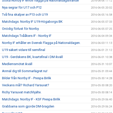
Stolta Norrby IF erhöll flagga på Nationaldagsfirande
2016-06-06 17:12
Nya segrar för U17 och P12
2016-06-05 20:02
Två fina skalper av P13 och U19
2016-06-05 16:58
Matchdags: Norrby IF U19-Högaborgs BK
2016-06-05 07:33
Onödig förlust för Norrby
2016-06-05 07:25
Matchdags Tvååkers IF - Norrby IF
2016-06-04 09:34
Norrby IF erhåller en Svensk Flagga på Nationaldagen.
2016-06-03 11:13
U19 säkert vidare till semifinal
2016-06-01 21:12
U19 - Gerdskens BK, kvartsfinal i DM ikväll
2016-06-01 10:38
Medlemsmötet ikväll
2016-05-31 10:07
Anmäl dig till Sommarlägret nu!
2016-05-31 09:44
Bilder från Norrby IF - Prespa Birlik
2016-05-30 14:28
Veckans mål? Richard Yarsuvat?
2016-05-30 08:20
Richy Yarsuvat matchhjälte.
2016-05-30 08:14
Matchdags: Norrby IF - KSF Prespa Birlik
2016-05-29 06:40
Grabbarna som gjorde DM-bragden
2016-05-29 06:24