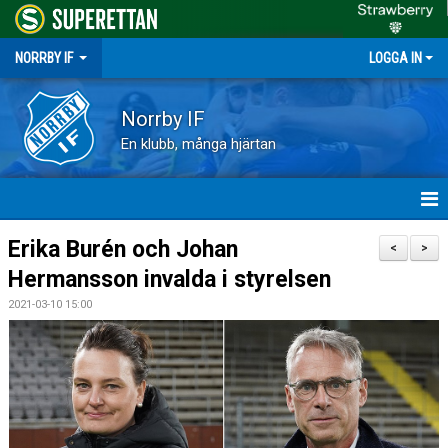
NORRBY IF
LOGGA IN
Norrby IF
En klubb, många hjärtan
HEM
Erika Burén och Johan
<
>
Hermansson invalda i styrelsen
NYHETER
2021-03-10 15:00
FÖRENINGEN
KALENDER
VÅRA LAG