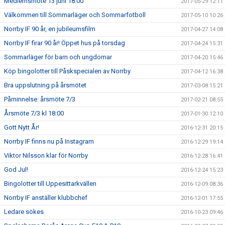
Medlemsmöte 13 juni 18:00
2017-05-29 12:11
Välkommen till Sommarläger och Sommarfotboll
2017-05-10 10:26
Norrby IF 90 år, en jubileumsfilm
2017-04-27 14:08
Norrby IF firar 90 år! Öppet hus på torsdag
2017-04-24 15:31
Sommarläger för barn och ungdomar
2017-04-20 15:46
Köp bingolotter till Påskspecialen av Norrby
2017-04-12 16:38
Bra uppslutning på årsmötet
2017-03-08 15:21
Påminnelse: årsmöte 7/3
2017-02-21 08:55
Årsmöte 7/3 kl 18:00
2017-01-30 12:10
Gott Nytt År!
2016-12-31 20:15
Norrby IF finns nu på Instagram
2016-12-29 19:14
Viktor Nilsson klar för Norrby
2016-12-28 16:41
God Jul!
2016-12-24 15:23
Bingolotter till Uppesittarkvällen
2016-12-09 08:36
Norrby IF anställer klubbchef
2016-12-01 17:55
Ledare sökes
2016-10-23 09:46