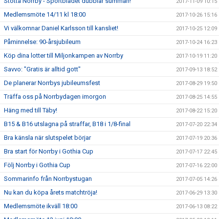
Stötta Norrby - Sportbladet dubblar summan!
2017-11-09 10:15
Medlemsmöte 14/11 kl 18:00
2017-10-26 15:16
Vi välkomnar Daniel Karlsson till kansliet!
2017-10-25 12:09
Påminnelse: 90-årsjubileum
2017-10-24 16:23
Köp dina lotter till Miljonkampen av Norrby
2017-10-19 11:20
Savvo: "Gratis är alltid gott"
2017-09-13 18:52
De planerar Norrbys jubileumsfest
2017-08-29 19:50
Träffa oss på Norrbydagen imorgon
2017-08-25 14:55
Häng med till Täby!
2017-08-22 15:20
B15 & B16 utslagna på straffar, B18 i 1/8-final
2017-07-20 22:34
Bra känsla när slutspelet börjar
2017-07-19 20:36
Bra start för Norrby i Gothia Cup
2017-07-17 22:45
Följ Norrby i Gothia Cup
2017-07-16 22:00
Sommarinfo från Norrbystugan
2017-07-05 14:26
Nu kan du köpa årets matchtröja!
2017-06-29 13:30
Medlemsmöte ikväll 18:00
2017-06-13 08:22