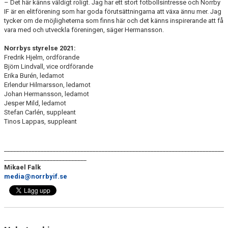
– Det här känns väldigt roligt. Jag har ett stort fotbollsintresse och Norrby
IF är en elitförening som har goda förutsättningarna att växa ännu mer. Jag
tycker om de möjligheterna som finns här och det känns inspirerande att få
vara med och utveckla föreningen, säger Hermansson.
Norrbys styrelse 2021:
Fredrik Hjelm, ordförande
Björn Lindvall, vice ordförande
Erika Burén, ledamot
Erlendur Hilmarsson, ledamot
Johan Hermansson, ledamot
Jesper Mild, ledamot
Stefan Carlén, suppleant
Tinos Lappas, suppleant
________________________________________________________________________
___________________________
Mikael Falk
media@norrbyif.se