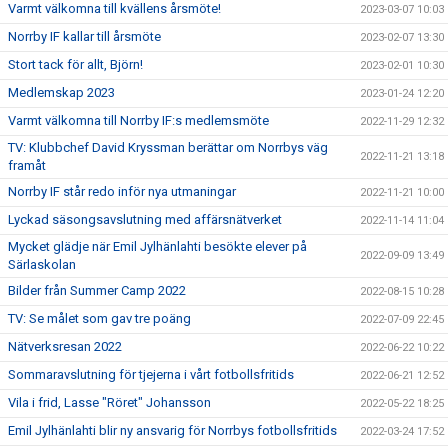
Varmt välkomna till kvällens årsmöte!
2023-03-07 10:03
Norrby IF kallar till årsmöte
2023-02-07 13:30
Stort tack för allt, Björn!
2023-02-01 10:30
Medlemskap 2023
2023-01-24 12:20
Varmt välkomna till Norrby IF:s medlemsmöte
2022-11-29 12:32
TV: Klubbchef David Kryssman berättar om Norrbys väg
2022-11-21 13:18
framåt
Norrby IF står redo inför nya utmaningar
2022-11-21 10:00
Lyckad säsongsavslutning med affärsnätverket
2022-11-14 11:04
Mycket glädje när Emil Jylhänlahti besökte elever på
2022-09-09 13:49
Särlaskolan
Bilder från Summer Camp 2022
2022-08-15 10:28
TV: Se målet som gav tre poäng
2022-07-09 22:45
Nätverksresan 2022
2022-06-22 10:22
Sommaravslutning för tjejerna i vårt fotbollsfritids
2022-06-21 12:52
Vila i frid, Lasse "Röret" Johansson
2022-05-22 18:25
Emil Jylhänlahti blir ny ansvarig för Norrbys fotbollsfritids
2022-03-24 17:52