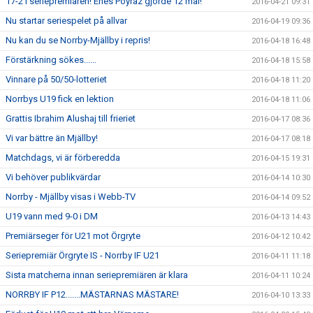
17-2 i seriepremiären! Enes Poyraz gjorde 12 mål!
2016-04-21 09:31
Nu startar seriespelet på allvar
2016-04-19 09:36
Nu kan du se Norrby-Mjällby i repris!
2016-04-18 16:48
Förstärkning sökes......
2016-04-18 15:58
Vinnare på 50/50-lotteriet
2016-04-18 11:20
Norrbys U19 fick en lektion
2016-04-18 11:06
Grattis Ibrahim Alushaj till frieriet
2016-04-17 08:36
Vi var bättre än Mjällby!
2016-04-17 08:18
Matchdags, vi är förberedda
2016-04-15 19:31
Vi behöver publikvärdar
2016-04-14 10:30
Norrby - Mjällby visas i Webb-TV
2016-04-14 09:52
U19 vann med 9-0 i DM
2016-04-13 14:43
Premiärseger för U21 mot Örgryte
2016-04-12 10:42
Seriepremiär Örgryte IS - Norrby IF U21
2016-04-11 11:18
Sista matcherna innan seriepremiären är klara
2016-04-11 10:24
NORRBY IF P12.......MÄSTARNAS MÄSTARE!
2016-04-10 13:33