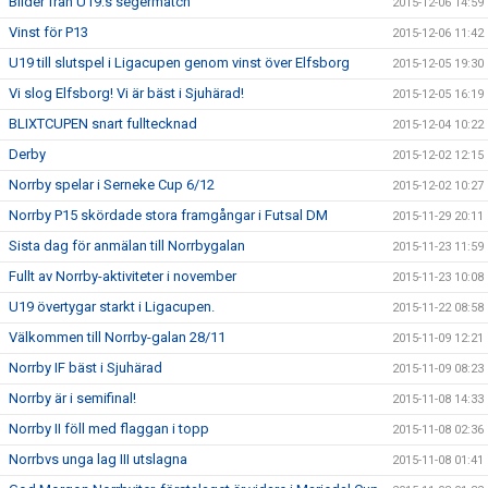
Bilder från U19:s segermatch
2015-12-06 14:59
Vinst för P13
2015-12-06 11:42
U19 till slutspel i Ligacupen genom vinst över Elfsborg
2015-12-05 19:30
Vi slog Elfsborg! Vi är bäst i Sjuhärad!
2015-12-05 16:19
BLIXTCUPEN snart fulltecknad
2015-12-04 10:22
Derby
2015-12-02 12:15
Norrby spelar i Serneke Cup 6/12
2015-12-02 10:27
Norrby P15 skördade stora framgångar i Futsal DM
2015-11-29 20:11
Sista dag för anmälan till Norrbygalan
2015-11-23 11:59
Fullt av Norrby-aktiviteter i november
2015-11-23 10:08
U19 övertygar starkt i Ligacupen.
2015-11-22 08:58
Välkommen till Norrby-galan 28/11
2015-11-09 12:21
Norrby IF bäst i Sjuhärad
2015-11-09 08:23
Norrby är i semifinal!
2015-11-08 14:33
Norrby II föll med flaggan i topp
2015-11-08 02:36
Norrbvs unga lag III utslagna
2015-11-08 01:41