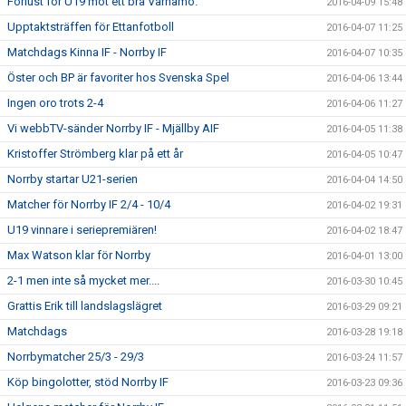
Förlust för U19 mot ett bra Värnamo.
2016-04-09 15:48
Upptaktsträffen för Ettanfotboll
2016-04-07 11:25
Matchdags Kinna IF - Norrby IF
2016-04-07 10:35
Öster och BP är favoriter hos Svenska Spel
2016-04-06 13:44
Ingen oro trots 2-4
2016-04-06 11:27
Vi webbTV-sänder Norrby IF - Mjällby AIF
2016-04-05 11:38
Kristoffer Strömberg klar på ett år
2016-04-05 10:47
Norrby startar U21-serien
2016-04-04 14:50
Matcher för Norrby IF 2/4 - 10/4
2016-04-02 19:31
U19 vinnare i seriepremiären!
2016-04-02 18:47
Max Watson klar för Norrby
2016-04-01 13:00
2-1 men inte så mycket mer....
2016-03-30 10:45
Grattis Erik till landslagslägret
2016-03-29 09:21
Matchdags
2016-03-28 19:18
Norrbymatcher 25/3 - 29/3
2016-03-24 11:57
Köp bingolotter, stöd Norrby IF
2016-03-23 09:36