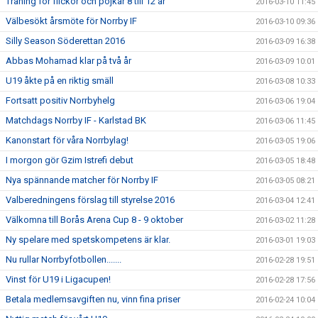
Träning för flickor och pojkar 8 till 12 år
2016-03-10 11:45
Välbesökt årsmöte för Norrby IF
2016-03-10 09:36
Silly Season Söderettan 2016
2016-03-09 16:38
Abbas Mohamad klar på två år
2016-03-09 10:01
U19 åkte på en riktig smäll
2016-03-08 10:33
Fortsatt positiv Norrbyhelg
2016-03-06 19:04
Matchdags Norrby IF - Karlstad BK
2016-03-06 11:45
Kanonstart för våra Norrbylag!
2016-03-05 19:06
I morgon gör Gzim Istrefi debut
2016-03-05 18:48
Nya spännande matcher för Norrby IF
2016-03-05 08:21
Valberedningens förslag till styrelse 2016
2016-03-04 12:41
Välkomna till Borås Arena Cup 8 - 9 oktober
2016-03-02 11:28
Ny spelare med spetskompetens är klar.
2016-03-01 19:03
Nu rullar Norrbyfotbollen.......
2016-02-28 19:51
Vinst för U19 i Ligacupen!
2016-02-28 17:56
Betala medlemsavgiften nu, vinn fina priser
2016-02-24 10:04