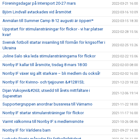
Föreningsdagar på Intersport 20-27 mars
2022-03-21 16:00
Björn Lindvall avtackades vid årsmötet
2022-03-16 10:09
Anmälan till Summer Camp 8-12 augusti är öppen!*
2022-03-15 18:30
Uppstart för stimulansträningar för flickor - vi har platser
2022-02-28 15:56
kvar!
Svensk fotboll startar insamling till förmån för krigsoffer i
2022-02-25 15:26
Ukraina
Joline Salo ska leda stimulansträningarna för flickor
2022-02-22 15:06
Norrby IF kallar till årsmöte, tisdag 8 mars 18:00
2022-02-03 08:00
Norrby IF växer sig allt starkare – bli medlem du också!
2022-02-02 16:00
Norrby IF för Kvinno- och tjejjouren &#128153;
2021-12-23 18:22
Dijan Vukojevi&#263; utsedd till årets mittfältare i
2021-12-06 19:14
Superettan
Supportergruppen anordnar bussresa till Värnamo
2021-11-22 18:00
Norrby IF startar stimulansträningar för flickor
2021-11-17 16:00
Varmt välkomna till Norrby IF:s medlemsmöte
2021-10-26 08:46
Norrby IF för Världens barn
2021-09-27 14:30
Lyckade första månader för fotbollsfritidset