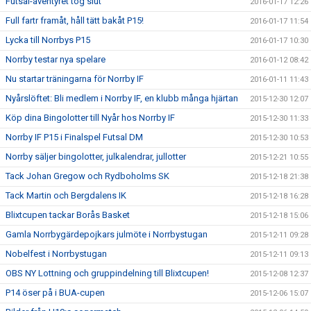
Futsal-äventyret tog slut
2016-01-17 12:26
Full fartr framåt, håll tätt bakåt P15!
2016-01-17 11:54
Lycka till Norrbys P15
2016-01-17 10:30
Norrby testar nya spelare
2016-01-12 08:42
Nu startar träningarna för Norrby IF
2016-01-11 11:43
Nyårslöftet: Bli medlem i Norrby IF, en klubb många hjärtan
2015-12-30 12:07
Köp dina Bingolotter till Nyår hos Norrby IF
2015-12-30 11:33
Norrby IF P15 i Finalspel Futsal DM
2015-12-30 10:53
Norrby säljer bingolotter, julkalendrar, jullotter
2015-12-21 10:55
Tack Johan Gregow och Rydboholms SK
2015-12-18 21:38
Tack Martin och Bergdalens IK
2015-12-18 16:28
Blixtcupen tackar Borås Basket
2015-12-18 15:06
Gamla Norrbygärdepojkars julmöte i Norrbystugan
2015-12-11 09:28
Nobelfest i Norrbystugan
2015-12-11 09:13
OBS NY Lottning och gruppindelning till Blixtcupen!
2015-12-08 12:37
P14 öser på i BUA-cupen
2015-12-06 15:07