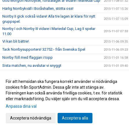
God Morgon Norrbyiter, förstalaget är vidare i Mariedal Cup
2015-11-08 01:32
Härlig Norrbykväll i Boråshallen, stötta oss!
2015-11-07 15:26
Norrby II gick också vidare! Alla tre lagen är klara för nytt
2015-11-07 15:09
gruppspel.
Norrby I och Norrby III vidare i Mariedal Cup, Lag II spelar
2015-11-07 07:33
11.00
Vi kan bli bättre!
2015-11-06 09:35
Tack Norrbysupporters! 32752:- från Svenska Spel
2015-11-06 09:23
Norrby föll med flaggan i topp
2015-11-01 16:58
Sista matchen, nu avslutar vi snyggt
2015-11-01 09:40
Öster-Norrby visas på Web-TV
2015-10-28 11:21
För att hemsidan ska fungera korrekt använder vi nödvändiga
Spelprogrammet i Mariedal CUP
2015-10-28 09:42
cookies från SportAdmin. Dessa går inte att stänga av.
Inbjudan till provträningar
2015-10-27 10:22
Föreningen kan också använda frivilliga cookies, t.ex. för statistik
Tack familjen Sandwall
2015-10-25 10:30
eller marknadsföring. Du väljer själv om du vill acceptera dessa.
Norrbys utbildningsvecka har startat
Anpassa dina val
2015-10-25 10:11
God morgon Norrbyiter och fotbollsälskare
2015-10-25 07:32
Acceptera nödvändiga
Acceptera alla
Vi har klarat nytt kontrakt!
2015-10-24 17:56