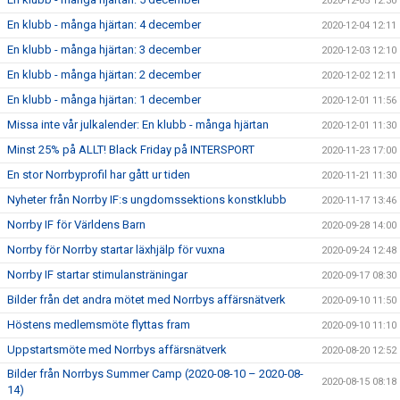
2020-12-05 12:30
En klubb - många hjärtan: 4 december
2020-12-04 12:11
En klubb - många hjärtan: 3 december
2020-12-03 12:10
En klubb - många hjärtan: 2 december
2020-12-02 12:11
En klubb - många hjärtan: 1 december
2020-12-01 11:56
Missa inte vår julkalender: En klubb - många hjärtan
2020-12-01 11:30
Minst 25% på ALLT! Black Friday på INTERSPORT
2020-11-23 17:00
En stor Norrbyprofil har gått ur tiden
2020-11-21 11:30
Nyheter från Norrby IF:s ungdomssektions konstklubb
2020-11-17 13:46
Norrby IF för Världens Barn
2020-09-28 14:00
Norrby för Norrby startar läxhjälp för vuxna
2020-09-24 12:48
Norrby IF startar stimulansträningar
2020-09-17 08:30
Bilder från det andra mötet med Norrbys affärsnätverk
2020-09-10 11:50
Höstens medlemsmöte flyttas fram
2020-09-10 11:10
Uppstartsmöte med Norrbys affärsnätverk
2020-08-20 12:52
Bilder från Norrbys Summer Camp (2020-08-10 – 2020-08-
2020-08-15 08:18
14)