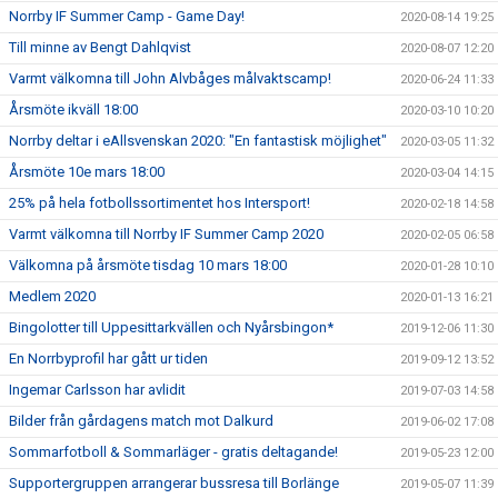
Norrby IF Summer Camp - Game Day!
2020-08-14 19:25
Till minne av Bengt Dahlqvist
2020-08-07 12:20
Varmt välkomna till John Alvbåges målvaktscamp!
2020-06-24 11:33
Årsmöte ikväll 18:00
2020-03-10 10:20
Norrby deltar i eAllsvenskan 2020: "En fantastisk möjlighet"
2020-03-05 11:32
Årsmöte 10e mars 18:00
2020-03-04 14:15
25% på hela fotbollssortimentet hos Intersport!
2020-02-18 14:58
Varmt välkomna till Norrby IF Summer Camp 2020
2020-02-05 06:58
Välkomna på årsmöte tisdag 10 mars 18:00
2020-01-28 10:10
Medlem 2020
2020-01-13 16:21
Bingolotter till Uppesittarkvällen och Nyårsbingon*
2019-12-06 11:30
En Norrbyprofil har gått ur tiden
2019-09-12 13:52
Ingemar Carlsson har avlidit
2019-07-03 14:58
Bilder från gårdagens match mot Dalkurd
2019-06-02 17:08
Sommarfotboll & Sommarläger - gratis deltagande!
2019-05-23 12:00
Supportergruppen arrangerar bussresa till Borlänge
2019-05-07 11:39