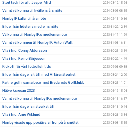
Stort tack för allt, Jesper Mild
2024-03-12 15:24
Varmt välkomna till kvällens årsmöte
2024-03-05 08:55
Norrby IF kallar till årsmöte
2024-02-15 10:16
Bilder från höstens medlemsmöte
2023-11-22 12:39
Välkomna till Norrby IF:s medlemsmöte
2023-11-17 11:29
Varmt välkommen till Norrby IF, Anton Wall!
2023-11-01 16:11
Vila i frid, Conny Aldorsson
2023-10-25 13:59
Vila i frid, Reino Börjesson
2023-10-22 14:49
Kickoff för vårt fotbollsfritids
2023-09-01 09:38
Bilder från dagens träff med Affärsnätverket
2023-08-24 12:00
Partnergolf i samarbete med Bredareds Golfklubb
2023-08-23 11:01
Nätverksresan 2023
2023-06-19 15:04
Varmt välkomna till Norrby IF:s medlemsmöte
2023-06-13 16:57
Bilder från dagens nätverksträff
2023-05-11 10:44
Vila i frid, Arne Wiklund
2023-04-21 13:34
Norrby visade upp positiva siffror på årsmötet
2023-03-08 15:55