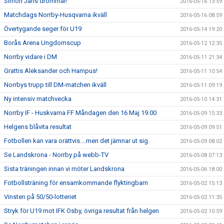
Simon Jarls drömmål!
2016-05-16 13:59
Matchdags Norrby-Husqvarna ikväll
2016-05-16 08:59
Övertygande seger för U19
2016-05-14 19:20
Borås Arena Ungdomscup
2016-05-12 12:35
Norrby vidare i DM
2016-05-11 21:34
Grattis Aleksander och Hampus!
2016-05-11 10:54
Norrbys trupp till DM-matchen ikväll
2016-05-11 09:19
Ny intensiv matchvecka
2016-05-10 14:31
Norrby IF - Huskvarna FF Måndagen den 16 Maj 19.00
2016-05-09 15:33
Helgens blåvita resultat
2016-05-09 09:51
Fotbollen kan vara orättvis....men det jämnar ut sig.
2016-05-09 08:02
Se Landskrona - Norrby på webb-TV
2016-05-08 07:13
Sista träningen innan vi möter Landskrona
2016-05-06 18:00
Fotbollsträning för ensamkommande flyktingbarn
2016-05-02 15:13
Vinsten på 50/50-lotteriet
2016-05-02 11:35
Stryk för U19 mot IFK Osby, övriga resultat från helgen
2016-05-02 10:59