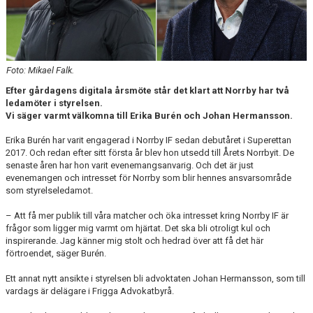
MATCHER
NÄRA NORRBY
VÄRDEGRUND
Foto: Mikael Falk.
Efter gårdagens digitala årsmöte står det klart att Norrby har två
ledamöter i styrelsen.
Vi säger varmt välkomna till Erika Burén och Johan Hermansson.
Erika Burén har varit engagerad i Norrby IF sedan debutåret i Superettan
2017. Och redan efter sitt första år blev hon utsedd till Årets Norrbyit. De
senaste åren har hon varit evenemangsanvarig. Och det är just
evenemangen och intresset för Norrby som blir hennes ansvarsområde
som styrelseledamot.
– Att få mer publik till våra matcher och öka intresset kring Norrby IF är
frågor som ligger mig varmt om hjärtat. Det ska bli otroligt kul och
inspirerande. Jag känner mig stolt och hedrad över att få det här
förtroendet, säger Burén.
Ett annat nytt ansikte i styrelsen bli advoktaten Johan Hermansson, som till
vardags är delägare i Frigga Advokatbyrå.