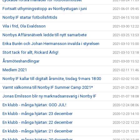
2021-06-24 11:09
Fortsatt uthyrningsstopp av Norrbystugan i juni
2021-06-01 09:45
Norrby IF startar fotbollsfritids
2021-04-15 10:50
Vila i frid, Ola Evaldsson
2021-03-30 12:22
Norrbys Affärsnätverk ledde till nytt samarbete
2021-03-25 13:53
Erika Burén och Johan Hermansson invalda i styrelsen
2021-03-10 15:00
Stort tack för allt, Rickard Ärlig!
2021-03-10 13:18
Årsmöteshandlingar
2021-03-03 15:52
Medlem 2021
2021-02-11 11:46
Norrby IF kallar till digitalt årsmöte, tisdag 9 mars 18:00
2021-02-02 10:05
Varmt välkomna till Norrby IF Summer Camp 2021*
2021-01-25 08:21
Jonas Emilsson blir ny marknadsansvarig i Norrby IF
2021-01-07 18:08
En klubb - många hjärtan: GOD JUL!
2020-12-24 08:06
En klubb - många hjärtan: 23 december
2020-12-23 14:10
En klubb - många hjärtan: 22 december
2020-12-22 12:23
En klubb - många hjärtan: 21 december
2020-12-21 12:51
En klubb - många hjärtan: 20 december