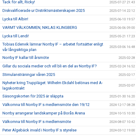
Tack för allt, Ricky!
2025-07-27 21:43
Diskvalificerade ur Distriktsmästerskapen 2025
2025-07-14 22:12
Lycka till Albin!
2025-06-10 19:57
VARMT VÄLKOMMEN, NIKLAS KLINGBERG
2025-06-06 09:00
Lycka till Lendi!
2025-05-21 17:23
Tobias Edenvik lämnar Norrby IF – arbetet fortsätter enligt
2025-03-06 16:48
vår långsiktiga plan
Norrby IF kallar till årsmöte
2025-02-28
Gillar du sociala medier och vill bli en del av Norrby IF?
2025-02-24 16:52
Stimulansträningar våren 2025
2025-02-17
Nyheter kring Truppläget: Wilhelm Ekdahl belönas med A-
2025-02-07
lagskontrakt
Säsongskorten för 2025 är släppta
2025-01-30 16:20
Välkomna till Norrby IF:s medlemsmöte den 19/12
2024-12-17 08:28
Norrby arrangerar landskamper på Borås Arena
2024-10-15 10:30
Välkomna till Norrby IF:s medlemsmöte
2024-08-07 10:42
Peter Algebäck invald i Norrby IF:s styrelse
2024-03-12 19:00