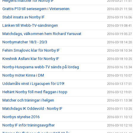
Helgens matcher för Norrby IF
2016-03-21 11:51
Grattis P13 till seriesegern i Vinterserien
2016-03-21 11:50
Stabil insats av Norrby IF
2016-03-19 16:06
Länken till Webb-TV-sändningen
2016-03-19 08:41
Matchdags, välkommen hem Richard Yarsuvat
2016-03-19 05:27
Norrbymatcher 18/3 - 20/3
2016-03-18 14:20
Fehim Smajlovic klar för Norrby IF
2016-03-18 10:34
Kreshnik Asllani klar för Norrby IF
2016-03-18 10:25
Norrby-Husqvarna webb-TV sänds på lördag
2016-03-16 15:34
Norrby möter Kinna i DM
2016-03-15 10:07
Uddamåls vinst i Ligacupen för U19!
2016-03-13 17:51
Heltänt Norrby föll med flaggan i topp
2016-03-12 19:01
Matcher och träningar i helgen
2016-03-11 13:38
Matchdags IK Oddevold - Norrby IF
2016-03-11 13:25
Norrbys styrelse 2016
2016-03-11 10:12
Norrby IF inför träningsavgifter
2016-03-10 12:10