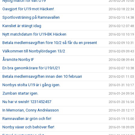
Nyttig match för vårt U19
2016-02-24 10:00
Oavgjort för U19 mot Häcken!
2016-02-18 22:34
Sportlovsträning på Ramnavallen
2016-02-15 14:38
Kansliet är stängt idag
2016-02-12 07:48
Nytt matchdatum för U19-BK Häcken
2016-02-10 10:19
Betala medlemsavgiften före 10/2 så får du en present
2016-02-09 10:31
Välkommen till Norrbylördagen 13/2
2016-02-09 09:43
Årsmöte Norrby IF
2016-02-08 09:44
En bra genomkörare för U19/U21
2016-02-07 10:38
Betala medlemsavgiften innan den 10 februari
2016-02-01 11:03
Norrbys stolta U19 är i gång igen.
2016-01-31 10:17
Zumban startar igen.
2016-01-24 09:54
Nu har vi swish! 1231452457
2016-01-20 16:54
In Memorian, Conny Andréasson
2016-01-20 12:17
Ramnavallen är grön och fin!
2016-01-19 15:00
Norrby växer och behöver fler!
2016-01-18 09:09