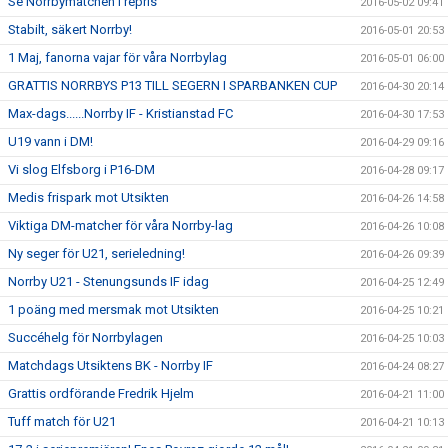
Se Norrbymatchen i repris
2016-05-02 09:41
Stabilt, säkert Norrby!
2016-05-01 20:53
1 Maj, fanorna vajar för våra Norrbylag
2016-05-01 06:00
GRATTIS NORRBYS P13 TILL SEGERN I SPARBANKEN CUP
2016-04-30 20:14
Max-dags......Norrby IF - Kristianstad FC
2016-04-30 17:53
U19 vann i DM!
2016-04-29 09:16
Vi slog Elfsborg i P16-DM
2016-04-28 09:17
Medis frispark mot Utsikten
2016-04-26 14:58
Viktiga DM-matcher för våra Norrby-lag
2016-04-26 10:08
Ny seger för U21, serieledning!
2016-04-26 09:39
Norrby U21 - Stenungsunds IF idag
2016-04-25 12:49
1 poäng med mersmak mot Utsikten
2016-04-25 10:21
Succéhelg för Norrbylagen
2016-04-25 10:03
Matchdags Utsiktens BK - Norrby IF
2016-04-24 08:27
Grattis ordförande Fredrik Hjelm
2016-04-21 11:00
Tuff match för U21
2016-04-21 10:13