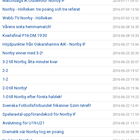
Matchdags IK Oddevold- Norrby IF
2016-07-11 09:51
Norrby - Höllviken: tre poäng och tre referat
2016-07-04 13:50
Webb-TV Norrby - Höllviken
2016-07-03 12:32
Vårens sista hemmamatch!
2016-06-28 16:35
Kvartsfinal P16-DM 19:30
2016-06-28 10:33
Höjdpunkter från Oskarshamns AIK - Norrby IF
2016-06-27 15:06
Norrby vinner med 3-2!
2016-06-23 20:20
3-2 till Norrby, åtta minuter kvar
2016-06-23 20:07
2-2
2016-06-23 19:57
1-2
2016-06-23 19:50
2-0 till Norrby!
2016-06-23 19:36
1-0 till Norrby efter första halvlek!
2016-06-23 19:22
Svenska Fotbollsförbundet frikänner Gzim Istrefi!
2016-06-22 12:41
Spelaravtal-uppförandekod för Norrby IF
2016-06-22 11:59
Avslutning för U19-U21
2016-06-21 13:11
Dramatik när Norrby tog en poäng.
2016-06-20 08:39