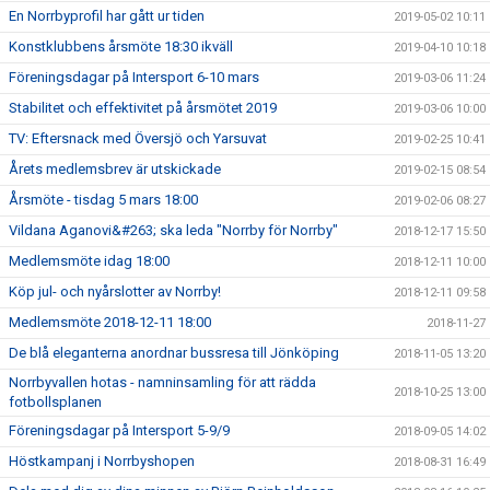
En Norrbyprofil har gått ur tiden
2019-05-02 10:11
Konstklubbens årsmöte 18:30 ikväll
2019-04-10 10:18
Föreningsdagar på Intersport 6-10 mars
2019-03-06 11:24
Stabilitet och effektivitet på årsmötet 2019
2019-03-06 10:00
TV: Eftersnack med Översjö och Yarsuvat
2019-02-25 10:41
Årets medlemsbrev är utskickade
2019-02-15 08:54
Årsmöte - tisdag 5 mars 18:00
2019-02-06 08:27
Vildana Aganovi&#263; ska leda "Norrby för Norrby"
2018-12-17 15:50
Medlemsmöte idag 18:00
2018-12-11 10:00
Köp jul- och nyårslotter av Norrby!
2018-12-11 09:58
Medlemsmöte 2018-12-11 18:00
2018-11-27
De blå eleganterna anordnar bussresa till Jönköping
2018-11-05 13:20
Norrbyvallen hotas - namninsamling för att rädda
2018-10-25 13:00
fotbollsplanen
Föreningsdagar på Intersport 5-9/9
2018-09-05 14:02
Höstkampanj i Norrbyshopen
2018-08-31 16:49