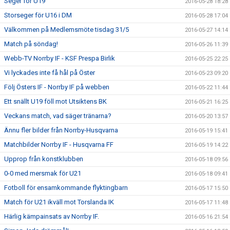
Seger för U19
2016-05-28 18:28
Storseger för U16 i DM
2016-05-28 17:04
Välkommen på Medlemsmöte tisdag 31/5
2016-05-27 14:14
Match på söndag!
2016-05-26 11:39
Webb-TV Norrby IF - KSF Prespa Birlik
2016-05-25 22:25
Vi lyckades inte få hål på Öster
2016-05-23 09:20
Följ Östers IF - Norrby IF på webben
2016-05-22 11:44
Ett snällt U19 föll mot Utsiktens BK
2016-05-21 16:25
Veckans match, vad säger tränarna?
2016-05-20 13:57
Ännu fler bilder från Norrby-Husqvarna
2016-05-19 15:41
Matchbilder Norrby IF - Husqvarna FF
2016-05-19 14:22
Upprop från konstklubben
2016-05-18 09:56
0-0 med mersmak för U21
2016-05-18 09:41
Fotboll för ensamkommande flyktingbarn
2016-05-17 15:50
Match för U21 ikväll mot Torslanda IK
2016-05-17 11:48
Härlig kämpainsats av Norrby IF.
2016-05-16 21:54