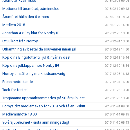
Årsmöte ikväll 18:00
2018-03-06 09:04
Motioner till årsmötet, påminnelse
2018-02-19 09:43
Årsmötet hålls den 6:e mars
2018-01-31 18:03
Medlem 2018
2018-01-29 14:30
Jonathan Azulay klar för Norrby IF
2017-12-28 18:58
Ett julkort från Norrby IF
2017-12-24 13:00
Uthämtning av beställda souvenirer innan jul
2017-12-19 14:30
Köp dina Bingolotter till jul & nyår av oss!
2017-12-11 16:44
Köp dina julklappar hos Norrby IF!
2017-12-10 18:54
Norrby anställer ny marknadsansvarig
2017-12-08 16:13
Pressmeddelande
2017-12-04 16:00
Tack för festen!
2017-11-28 13:20
Trotjänarna uppmärksammades på 90-årsjubileet
2017-11-28 13:20
Förnya ditt medlemskap för 2018 och få en T-shirt
2017-11-24 09:00
Medlemsmöte 18:00
2017-11-14 09:15
90-årsjubileumet - sista anmälningsdag!
2017-11-10 08:43