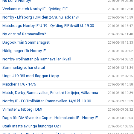
Nu kör vi Norrby!
2016-06-19 07:30
Veckans match Norrby IF - Qviding FIF
2016-06-18 12:28
Norrby - Elfsborg i DM den 24/8, nu laddar vi!
2016-06-16 13:59
Matchdags Norrby IF U 19 - Qviding FIF ikväll kl. 19.00
2016-06-16 13:47
Ny vinst på Ramnavallen?
2016-06-16 11:40
Dagbok från Sommarlägret
2016-06-15 13:33
Härlig seger för Norrby IF
2016-06-15 09:02
Norrby-Trollhättan på Ramnavallen ikväll
2016-06-14 08:52
Sommarlägret har startat
2016-06-13 11:34
Ungt U19 föll med flaggan i topp
2016-06-12 07:15
Matcher 11/6 - 14/6
2016-06-10 10:58
Match, Derby, Ramnavallen, Fri entré för tjejer, Välkomna
2016-06-10 10:39
Norrby IF - FC Trollhättan Ramnavallen 14/6 kl. 19.00
2016-06-09 10:39
Vi möter Elfsborg i DM!
2016-06-09 08:32
Dags för DM/Svenska Cupen, Holmalunds IF - Norrby IF
2016-06-08 10:04
Stark insats av unga hungriga U21
2016-06-07 08:35