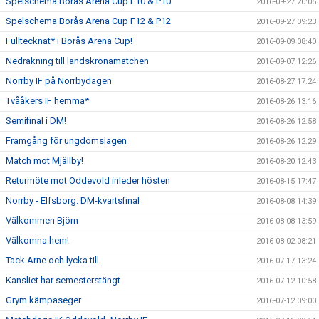
Spelschema Borås Arena Cup F10 & P10
2016-09-27 20:05
Spelschema Borås Arena Cup F12 & P12
2016-09-27 09:23
Fulltecknat* i Borås Arena Cup!
2016-09-09 08:40
Nedräkning till landskronamatchen
2016-09-07 12:26
Norrby IF på Norrbydagen
2016-08-27 17:24
Tvååkers IF hemma*
2016-08-26 13:16
Semifinal i DM!
2016-08-26 12:58
Framgång för ungdomslagen
2016-08-26 12:29
Match mot Mjällby!
2016-08-20 12:43
Returmöte mot Oddevold inleder hösten
2016-08-15 17:47
Norrby - Elfsborg: DM-kvartsfinal
2016-08-08 14:39
Välkommen Björn
2016-08-08 13:59
Välkomna hem!
2016-08-02 08:21
Tack Arne och lycka till
2016-07-17 13:24
Kansliet har semesterstängt
2016-07-12 10:58
Grym kämpaseger
2016-07-12 09:00