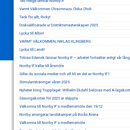
Teo Helge lämnar Norrby IF
Varmt Välkommen Chisomnazu Chika Chidi
Tack för allt, Ricky!
Diskvalificerade ur Distriktsmästerskapen 2025
Lycka till Albin!
VARMT VÄLKOMMEN, NIKLAS KLINGBERG
Lycka till Lendi!
Tobias Edenvik lämnar Norrby IF – arbetet fortsätter enligt vår lång
Norrby IF kallar till årsmöte
Gillar du sociala medier och vill bli en del av Norrby IF?
Stimulansträningar våren 2025
Nyheter kring Truppläget: Wilhelm Ekdahl belönas med A-lagskont
Säsongskorten för 2025 är släppta
Välkomna till Norrby IF:s medlemsmöte den 19/12
Norrby arrangerar landskamper på Borås Arena
Välkomna till Norrby IF:s medlemsmöte