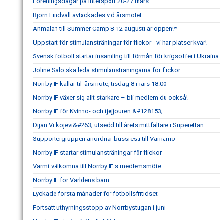
Föreningsdagar på Intersport 20-27 mars
Björn Lindvall avtackades vid årsmötet
Anmälan till Summer Camp 8-12 augusti är öppen!*
Uppstart för stimulansträningar för flickor - vi har platser kvar!
Svensk fotboll startar insamling till förmån för krigsoffer i Ukraina
Joline Salo ska leda stimulansträningarna för flickor
Norrby IF kallar till årsmöte, tisdag 8 mars 18:00
Norrby IF växer sig allt starkare – bli medlem du också!
Norrby IF för Kvinno- och tjejjouren &#128153;
Dijan Vukojevi&#263; utsedd till årets mittfältare i Superettan
Supportergruppen anordnar bussresa till Värnamo
Norrby IF startar stimulansträningar för flickor
Varmt välkomna till Norrby IF:s medlemsmöte
Norrby IF för Världens barn
Lyckade första månader för fotbollsfritidset
Fortsatt uthyrningsstopp av Norrbystugan i juni