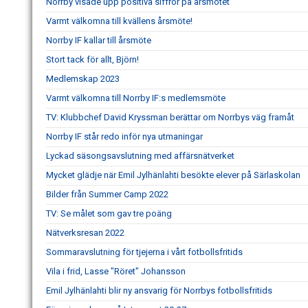
Norrby visade upp positiva siffror på årsmötet
Varmt välkomna till kvällens årsmöte!
Norrby IF kallar till årsmöte
Stort tack för allt, Björn!
Medlemskap 2023
Varmt välkomna till Norrby IF:s medlemsmöte
TV: Klubbchef David Kryssman berättar om Norrbys väg framåt
Norrby IF står redo inför nya utmaningar
Lyckad säsongsavslutning med affärsnätverket
Mycket glädje när Emil Jylhänlahti besökte elever på Särlaskolan
Bilder från Summer Camp 2022
TV: Se målet som gav tre poäng
Nätverksresan 2022
Sommaravslutning för tjejerna i vårt fotbollsfritids
Vila i frid, Lasse "Röret" Johansson
Emil Jylhänlahti blir ny ansvarig för Norrbys fotbollsfritids