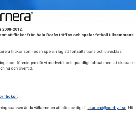
a 2008-2012.
samt att flickor från hela Borås träffas och spelar fotboll tillsammans
irera flickor som redan spelar i lag att fortsätta träna och utvecklas.
ing inom föreningen där vi medvetet och grundligt jobbat med att skapa en
ch nu och över tid.
r flickor
.
räningspassen är du välkommen att höra av dig till
akademi@norrbyif.se
. Hit