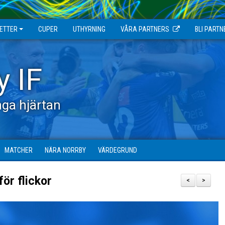
JETTER
CUPER
UTHYRNING
VÅRA PARTNERS
BLI PARTN
y IF
ga hjärtan
MATCHER
NÄRA NORRBY
VÄRDEGRUND
för flickor
<
>