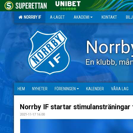
NORRBY IF
A-LAGET
AKADEMI
KONTAKT
BIL
Norrb
En klubb, mån
HEM
NYHETER
FÖRENINGEN
KALENDER
VÅRA LAG
Norrby IF startar stimulansträningar 
2021-11-17 16:00