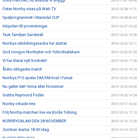
Sista matchen, nu avslutar vi snyggt
2015-11-01 09:40
Öster-Norrby visas på Web-TV
2015-10-28 11:21
Spelprogrammet i Mariedal CUP
2015-10-28 09:42
Inbjudan till provträningar
2015-10-27 10:22
Tack familjen Sandwall
2015-10-25 10:30
Norrbys utbildningsvecka har startat
2015-10-25 10:11
God morgon Norrbyiter och fotbollsälskare
2015-10-25 07:32
Vi har klarat nytt kontrakt!
2015-10-24 17:56
Årets viktigaste match
2015-10-23 19:10
Norrbys P15 spelar DM/SM-kval i Futsal
2015-10-23 10:20
Nu gäller det! Vinna eller försvinna!
2015-10-22 09:40
Grattis Raymond Fridén
2015-10-20 14:24
Norrby orkade inte
2015-10-17 16:45
Följ Norrby-matchen live via Borås Tidning
2015-10-16 17:15
NORRBYGALAN DEN 28 NOVEMBER
2015-10-16 13:20
Zumban startar 18.30 idag
2015-10-14 13:53