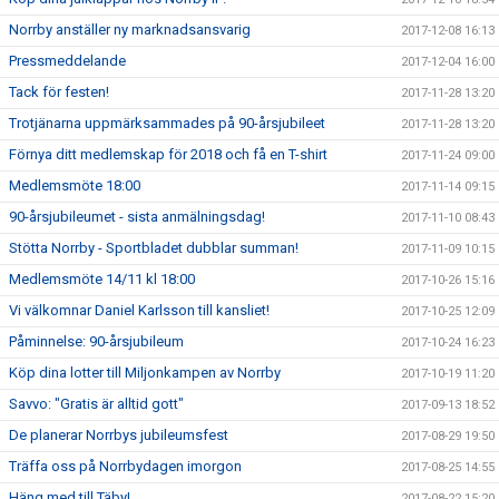
Norrby anställer ny marknadsansvarig
2017-12-08 16:13
Pressmeddelande
2017-12-04 16:00
Tack för festen!
2017-11-28 13:20
Trotjänarna uppmärksammades på 90-årsjubileet
2017-11-28 13:20
Förnya ditt medlemskap för 2018 och få en T-shirt
2017-11-24 09:00
Medlemsmöte 18:00
2017-11-14 09:15
90-årsjubileumet - sista anmälningsdag!
2017-11-10 08:43
Stötta Norrby - Sportbladet dubblar summan!
2017-11-09 10:15
Medlemsmöte 14/11 kl 18:00
2017-10-26 15:16
Vi välkomnar Daniel Karlsson till kansliet!
2017-10-25 12:09
Påminnelse: 90-årsjubileum
2017-10-24 16:23
Köp dina lotter till Miljonkampen av Norrby
2017-10-19 11:20
Savvo: "Gratis är alltid gott"
2017-09-13 18:52
De planerar Norrbys jubileumsfest
2017-08-29 19:50
Träffa oss på Norrbydagen imorgon
2017-08-25 14:55
Häng med till Täby!
2017-08-22 15:20