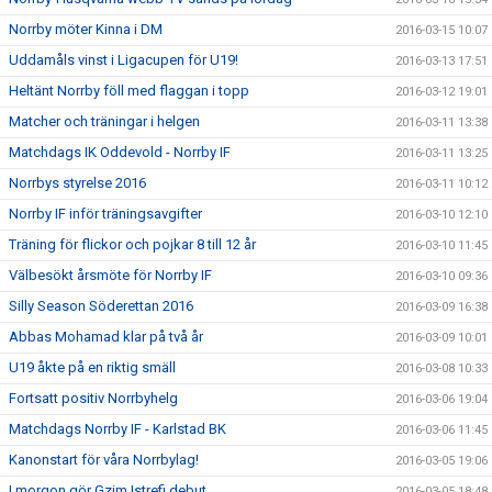
Norrby möter Kinna i DM
2016-03-15 10:07
Uddamåls vinst i Ligacupen för U19!
2016-03-13 17:51
Heltänt Norrby föll med flaggan i topp
2016-03-12 19:01
Matcher och träningar i helgen
2016-03-11 13:38
Matchdags IK Oddevold - Norrby IF
2016-03-11 13:25
Norrbys styrelse 2016
2016-03-11 10:12
Norrby IF inför träningsavgifter
2016-03-10 12:10
Träning för flickor och pojkar 8 till 12 år
2016-03-10 11:45
Välbesökt årsmöte för Norrby IF
2016-03-10 09:36
Silly Season Söderettan 2016
2016-03-09 16:38
Abbas Mohamad klar på två år
2016-03-09 10:01
U19 åkte på en riktig smäll
2016-03-08 10:33
Fortsatt positiv Norrbyhelg
2016-03-06 19:04
Matchdags Norrby IF - Karlstad BK
2016-03-06 11:45
Kanonstart för våra Norrbylag!
2016-03-05 19:06
I morgon gör Gzim Istrefi debut
2016-03-05 18:48