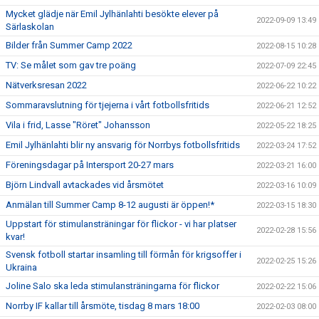
Mycket glädje när Emil Jylhänlahti besökte elever på
2022-09-09 13:49
Särlaskolan
Bilder från Summer Camp 2022
2022-08-15 10:28
TV: Se målet som gav tre poäng
2022-07-09 22:45
Nätverksresan 2022
2022-06-22 10:22
Sommaravslutning för tjejerna i vårt fotbollsfritids
2022-06-21 12:52
Vila i frid, Lasse "Röret" Johansson
2022-05-22 18:25
Emil Jylhänlahti blir ny ansvarig för Norrbys fotbollsfritids
2022-03-24 17:52
Föreningsdagar på Intersport 20-27 mars
2022-03-21 16:00
Björn Lindvall avtackades vid årsmötet
2022-03-16 10:09
Anmälan till Summer Camp 8-12 augusti är öppen!*
2022-03-15 18:30
Uppstart för stimulansträningar för flickor - vi har platser
2022-02-28 15:56
kvar!
Svensk fotboll startar insamling till förmån för krigsoffer i
2022-02-25 15:26
Ukraina
Joline Salo ska leda stimulansträningarna för flickor
2022-02-22 15:06
Norrby IF kallar till årsmöte, tisdag 8 mars 18:00
2022-02-03 08:00