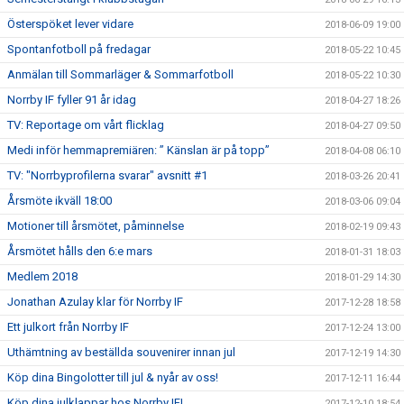
Österspöket lever vidare
2018-06-09 19:00
Spontanfotboll på fredagar
2018-05-22 10:45
Anmälan till Sommarläger & Sommarfotboll
2018-05-22 10:30
Norrby IF fyller 91 år idag
2018-04-27 18:26
TV: Reportage om vårt flicklag
2018-04-27 09:50
Medi inför hemmapremiären: ” Känslan är på topp”
2018-04-08 06:10
TV: "Norrbyprofilerna svarar" avsnitt #1
2018-03-26 20:41
Årsmöte ikväll 18:00
2018-03-06 09:04
Motioner till årsmötet, påminnelse
2018-02-19 09:43
Årsmötet hålls den 6:e mars
2018-01-31 18:03
Medlem 2018
2018-01-29 14:30
Jonathan Azulay klar för Norrby IF
2017-12-28 18:58
Ett julkort från Norrby IF
2017-12-24 13:00
Uthämtning av beställda souvenirer innan jul
2017-12-19 14:30
Köp dina Bingolotter till jul & nyår av oss!
2017-12-11 16:44
Köp dina julklappar hos Norrby IF!
2017-12-10 18:54