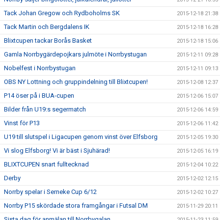
Tack Johan Gregow och Rydboholms SK
2015-12-18 21:38
Tack Martin och Bergdalens IK
2015-12-18 16:28
Blixtcupen tackar Borås Basket
2015-12-18 15:06
Gamla Norrbygärdepojkars julmöte i Norrbystugan
2015-12-11 09:28
Nobelfest i Norrbystugan
2015-12-11 09:13
OBS NY Lottning och gruppindelning till Blixtcupen!
2015-12-08 12:37
P14 öser på i BUA-cupen
2015-12-06 15:07
Bilder från U19:s segermatch
2015-12-06 14:59
Vinst för P13
2015-12-06 11:42
U19 till slutspel i Ligacupen genom vinst över Elfsborg
2015-12-05 19:30
Vi slog Elfsborg! Vi är bäst i Sjuhärad!
2015-12-05 16:19
BLIXTCUPEN snart fulltecknad
2015-12-04 10:22
Derby
2015-12-02 12:15
Norrby spelar i Serneke Cup 6/12
2015-12-02 10:27
Norrby P15 skördade stora framgångar i Futsal DM
2015-11-29 20:11
Sista dag för anmälan till Norrbygalan
2015-11-23 11:59