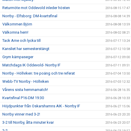
Returmöte mot Oddevold inleder hösten
2016-08-15 17:47
Norrby - Elfsborg: DM-kvartsfinal
2016-08-08 14:39
Välkommen Björn
2016-08-08 13:59
Välkomna hem!
2016-08-02 08:21
Tack Arne och lycka till
2016-07-17 13:24
Kansliet har semesterstängt
2016-07-12 10:58
Grym kämpaseger
2016-07-12 09:00
Matchdags IK Oddevold- Norrby IF
2016-07-11 09:51
Norrby - Höllviken: tre poäng och tre referat
2016-07-04 13:50
Webb-TV Norrby - Höllviken
2016-07-03 12:32
Vårens sista hemmamatch!
2016-06-28 16:35
Kvartsfinal P16-DM 19:30
2016-06-28 10:33
Höjdpunkter från Oskarshamns AIK - Norrby IF
2016-06-27 15:06
Norrby vinner med 3-2!
2016-06-23 20:20
3-2 till Norrby, åtta minuter kvar
2016-06-23 20:07
2-2
2016-06-23 19:57