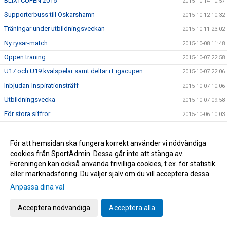
BLIXTCUPEN 2015
2015-10-14 10:57
Supporterbuss till Oskarshamn
2015-10-12 10:32
Träningar under utbildningsveckan
2015-10-11 23:02
Ny rysar-match
2015-10-08 11:48
Öppen träning
2015-10-07 22:58
U17 och U19 kvalspelar samt deltar i Ligacupen
2015-10-07 22:06
Inbjudan-Inspirationsträff
2015-10-07 10:06
Utbildningsvecka
2015-10-07 09:58
För stora siffror
2015-10-06 10:03
Tack från Röda Korset
2015-10-05 14:16
U19 gav Degerfors en fight!
För att hemsidan ska fungera korrekt använder vi nödvändiga
2015-10-05 14:05
cookies från SportAdmin. Dessa går inte att stänga av.
Storpublik inför kvällens "västderby" på Gamla Ullevi
2015-10-05 10:56
Föreningen kan också använda frivilliga cookies, t.ex. för statistik
Bilder från lördagens cupäventyr på Borås Arena
2015-10-04 07:09
eller marknadsföring. Du väljer själv om du vill acceptera dessa.
Idag spelar vi om pokalerna
2015-10-04 06:53
Anpassa dina val
Information inför Borås Arena Ungdomscup
2015-09-30 14:13
Acceptera nödvändiga
Acceptera alla
Spelschema till Borås Arena Cup
2015-09-30 13:03