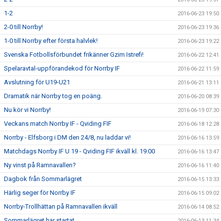
1-2
2016-06-23 19:50
2-0 till Norrby!
2016-06-23 19:36
1-0 till Norrby efter första halvlek!
2016-06-23 19:22
Svenska Fotbollsförbundet frikänner Gzim Istrefi!
2016-06-22 12:41
Spelaravtal-uppförandekod för Norrby IF
2016-06-22 11:59
Avslutning för U19-U21
2016-06-21 13:11
Dramatik när Norrby tog en poäng.
2016-06-20 08:39
Nu kör vi Norrby!
2016-06-19 07:30
Veckans match Norrby IF - Qviding FIF
2016-06-18 12:28
Norrby - Elfsborg i DM den 24/8, nu laddar vi!
2016-06-16 13:59
Matchdags Norrby IF U 19 - Qviding FIF ikväll kl. 19.00
2016-06-16 13:47
Ny vinst på Ramnavallen?
2016-06-16 11:40
Dagbok från Sommarlägret
2016-06-15 13:33
Härlig seger för Norrby IF
2016-06-15 09:02
Norrby-Trollhättan på Ramnavallen ikväll
2016-06-14 08:52
Sommarlägret har startat
2016-06-13 11:34