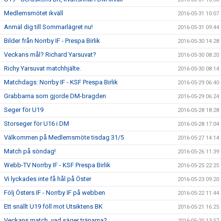
Medlemsmötet ikväll
2016-05-31 10:07
Anmäl dig till Sommarlägret nu!
2016-05-31 09:44
Bilder från Norrby IF - Prespa Birlik
2016-05-30 14:28
Veckans mål? Richard Yarsuvat?
2016-05-30 08:20
Richy Yarsuvat matchhjälte.
2016-05-30 08:14
Matchdags: Norrby IF - KSF Prespa Birlik
2016-05-29 06:40
Grabbarna som gjorde DM-bragden
2016-05-29 06:24
Seger för U19
2016-05-28 18:28
Storseger för U16 i DM
2016-05-28 17:04
Välkommen på Medlemsmöte tisdag 31/5
2016-05-27 14:14
Match på söndag!
2016-05-26 11:39
Webb-TV Norrby IF - KSF Prespa Birlik
2016-05-25 22:25
Vi lyckades inte få hål på Öster
2016-05-23 09:20
Följ Östers IF - Norrby IF på webben
2016-05-22 11:44
Ett snällt U19 föll mot Utsiktens BK
2016-05-21 16:25
Veckans match, vad säger tränarna?
2016-05-20 13:57