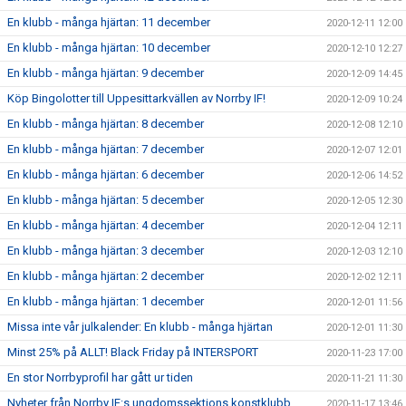
En klubb - många hjärtan: 11 december
2020-12-11 12:00
En klubb - många hjärtan: 10 december
2020-12-10 12:27
En klubb - många hjärtan: 9 december
2020-12-09 14:45
Köp Bingolotter till Uppesittarkvällen av Norrby IF!
2020-12-09 10:24
En klubb - många hjärtan: 8 december
2020-12-08 12:10
En klubb - många hjärtan: 7 december
2020-12-07 12:01
En klubb - många hjärtan: 6 december
2020-12-06 14:52
En klubb - många hjärtan: 5 december
2020-12-05 12:30
En klubb - många hjärtan: 4 december
2020-12-04 12:11
En klubb - många hjärtan: 3 december
2020-12-03 12:10
En klubb - många hjärtan: 2 december
2020-12-02 12:11
En klubb - många hjärtan: 1 december
2020-12-01 11:56
Missa inte vår julkalender: En klubb - många hjärtan
2020-12-01 11:30
Minst 25% på ALLT! Black Friday på INTERSPORT
2020-11-23 17:00
En stor Norrbyprofil har gått ur tiden
2020-11-21 11:30
Nyheter från Norrby IF:s ungdomssektions konstklubb
2020-11-17 13:46