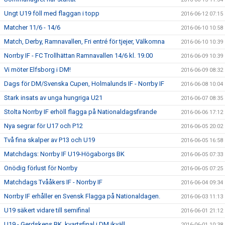
Ungt U19 föll med flaggan i topp
2016-06-12 07:15
Matcher 11/6 - 14/6
2016-06-10 10:58
Match, Derby, Ramnavallen, Fri entré för tjejer, Välkomna
2016-06-10 10:39
Norrby IF - FC Trollhättan Ramnavallen 14/6 kl. 19.00
2016-06-09 10:39
Vi möter Elfsborg i DM!
2016-06-09 08:32
Dags för DM/Svenska Cupen, Holmalunds IF - Norrby IF
2016-06-08 10:04
Stark insats av unga hungriga U21
2016-06-07 08:35
Stolta Norrby IF erhöll flagga på Nationaldagsfirande
2016-06-06 17:12
Nya segrar för U17 och P12
2016-06-05 20:02
Två fina skalper av P13 och U19
2016-06-05 16:58
Matchdags: Norrby IF U19-Högaborgs BK
2016-06-05 07:33
Onödig förlust för Norrby
2016-06-05 07:25
Matchdags Tvååkers IF - Norrby IF
2016-06-04 09:34
Norrby IF erhåller en Svensk Flagga på Nationaldagen.
2016-06-03 11:13
U19 säkert vidare till semifinal
2016-06-01 21:12
U19 - Gerdskens BK, kvartsfinal i DM ikväll
2016-06-01 10:38