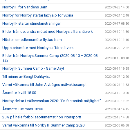
Norrby IF för Världens Barn
2020-09-28 14:00
Norrby för Norrby startar läxhjälp för vuxna
2020-09-24 12:48
Norrby IF startar stimulansträningar
2020-09-17 08:30
Bilder från det andra mötet med Norrbys affärsnätverk
2020-09-10 11:50
Höstens medlemsmöte flyttas fram
2020-09-10 11:10
Uppstartsmöte med Norrbys affärsnätverk
2020-08-20 12:52
Bilder från Norrbys Summer Camp (2020-08-10 – 2020-08-
2020-08-15 08:18
14)
Norrby IF Summer Camp - Game Day!
2020-08-14 19:25
Till minne av Bengt Dahlqvist
2020-08-07 12:20
Varmt välkomna till John Alvbåges målvaktscamp!
2020-06-24 11:33
Årsmöte ikväll 18:00
2020-03-10 10:20
Norrby deltar i eAllsvenskan 2020: "En fantastisk möjlighet"
2020-03-05 11:32
Årsmöte 10e mars 18:00
2020-03-04 14:15
25% på hela fotbollssortimentet hos Intersport!
2020-02-18 14:58
Varmt välkomna till Norrby IF Summer Camp 2020
2020-02-05 06:58