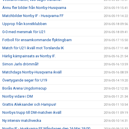
Ännu fler bilder från Norrby-Husqvarna
2016-05-19 15:41
Matchbilder Norrby IF - Husqvarna FF
2016-05-19 14:22
Upprop från konstklubben
2016-05-18 09:56
0-0 med mersmak för U21
2016-05-18 09:41
Fotboll för ensamkommande flyktingbarn
2016-05-17 15:50
Match för U21 ikväll mot Torslanda IK
2016-05-17 11:48
Härlig kämpainsats av Norrby IF.
2016-05-16 21:54
Simon Jarls drömmål!
2016-05-16 13:59
Matchdags Norrby-Husqvarna ikväll
2016-05-16 08:59
Övertygande seger för U19
2016-05-14 19:20
Borås Arena Ungdomscup
2016-05-12 12:35
Norrby vidare i DM
2016-05-11 21:34
Grattis Aleksander och Hampus!
2016-05-11 10:54
Norrbys trupp till DM-matchen ikväll
2016-05-11 09:19
Ny intensiv matchvecka
2016-05-10 14:31
Norrby IF - Huskvarna FF Måndagen den 16 Maj 19.00
2016-05-09 15:33