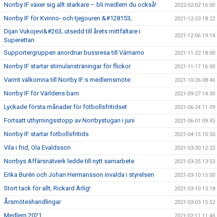
Norrby IF växer sig allt starkare – bli medlem du också!
2022-02-02 16:00
Norrby IF för Kvinno- och tjejjouren &#128153;
2021-12-23 18:22
Dijan Vukojevi&#263; utsedd till årets mittfältare i
2021-12-06 19:14
Superettan
Supportergruppen anordnar bussresa till Värnamo
2021-11-22 18:00
Norrby IF startar stimulansträningar för flickor
2021-11-17 16:00
Varmt välkomna till Norrby IF:s medlemsmöte
2021-10-26 08:46
Norrby IF för Världens barn
2021-09-27 14:30
Lyckade första månader för fotbollsfritidset
2021-06-24 11:09
Fortsatt uthyrningsstopp av Norrbystugan i juni
2021-06-01 09:45
Norrby IF startar fotbollsfritids
2021-04-15 10:50
Vila i frid, Ola Evaldsson
2021-03-30 12:22
Norrbys Affärsnätverk ledde till nytt samarbete
2021-03-25 13:53
Erika Burén och Johan Hermansson invalda i styrelsen
2021-03-10 15:00
Stort tack för allt, Rickard Ärlig!
2021-03-10 13:18
Årsmöteshandlingar
2021-03-03 15:52
Medlem 2021
2021-02-11 11:46