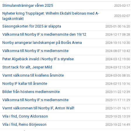
Stimulansträningar våren 2025
2025-02-17
Nyheter kring Truppläget: Wilhelm Ekdahl belönas med A-
2025-02-07
lagskontrakt
Säsongskorten för 2025 är släppta
2025-01-30 16:20
Välkomna till Norrby IF:s medlemsmöte den 19/12
2024-12-17 08:28
Norrby arrangerar landskamper på Borås Arena
2024-10-15 10:30
Välkomna till Norrby IF:s medlemsmöte
2024-08-07 10:42
Peter Algebäck invald i Norrby IF:s styrelse
2024-03-12 19:00
Stort tack för allt, Jesper Mild
2024-03-12 15:24
Varmt välkomna till kvällens årsmöte
2024-03-05 08:55
Norrby IF kallar till årsmöte
2024-02-15 10:16
Bilder från höstens medlemsmöte
2023-11-22 12:39
Välkomna till Norrby IF:s medlemsmöte
2023-11-17 11:29
Varmt välkommen till Norrby IF, Anton Wall!
2023-11-01 16:11
Vila i frid, Conny Aldorsson
2023-10-25 13:59
Vila i frid, Reino Börjesson
2023-10-22 14:49