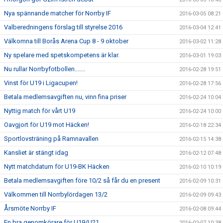
Nya spännande matcher för Norrby IF
2016-03-05 08:21
Valberedningens förslag till styrelse 2016
2016-03-04 12:41
Välkomna till Borås Arena Cup 8 - 9 oktober
2016-03-02 11:28
Ny spelare med spetskompetens är klar.
2016-03-01 19:03
Nu rullar Norrbyfotbollen.......
2016-02-28 19:51
Vinst för U19 i Ligacupen!
2016-02-28 17:56
Betala medlemsavgiften nu, vinn fina priser
2016-02-24 10:04
Nyttig match för vårt U19
2016-02-24 10:00
Oavgjort för U19 mot Häcken!
2016-02-18 22:34
Sportlovsträning på Ramnavallen
2016-02-15 14:38
Kansliet är stängt idag
2016-02-12 07:48
Nytt matchdatum för U19-BK Häcken
2016-02-10 10:19
Betala medlemsavgiften före 10/2 så får du en present
2016-02-09 10:31
Välkommen till Norrbylördagen 13/2
2016-02-09 09:43
Årsmöte Norrby IF
2016-02-08 09:44
En bra genomkörare för U19/U21
2016-02-07 10:38