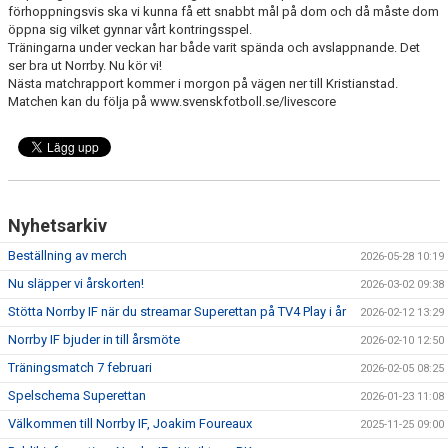
MATCHER
förhoppningsvis ska vi kunna få ett snabbt mål på dom och då måste dom
öppna sig vilket gynnar vårt kontringsspel.
Träningarna under veckan har både varit spända och avslappnande. Det
NÄRA NORRBY
ser bra ut Norrby. Nu kör vi!
Nästa matchrapport kommer i morgon på vägen ner till Kristianstad.
VÄRDEGRUND
Matchen kan du följa på www.svenskfotboll.se/livescore
Nyhetsarkiv
Beställning av merch
2026-05-28 10:19
Nu släpper vi årskorten!
2026-03-02 09:38
Stötta Norrby IF när du streamar Superettan på TV4 Play i år
2026-02-12 13:29
Norrby IF bjuder in till årsmöte
2026-02-10 12:50
Träningsmatch 7 februari
2026-02-05 08:25
Spelschema Superettan
2026-01-23 11:08
Välkommen till Norrby IF, Joakim Foureaux
2025-11-25 09:00