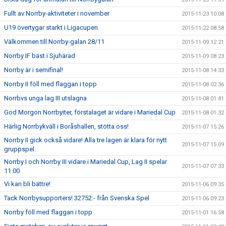
Fullt av Norrby-aktiviteter i november
2015-11-23 10:08
U19 övertygar starkt i Ligacupen.
2015-11-22 08:58
Välkommen till Norrby-galan 28/11
2015-11-09 12:21
Norrby IF bäst i Sjuhärad
2015-11-09 08:23
Norrby är i semifinal!
2015-11-08 14:33
Norrby II föll med flaggan i topp
2015-11-08 02:36
Norrbvs unga lag III utslagna
2015-11-08 01:41
God Morgon Norrbyiter, förstalaget är vidare i Mariedal Cup
2015-11-08 01:32
Härlig Norrbykväll i Boråshallen, stötta oss!
2015-11-07 15:26
Norrby II gick också vidare! Alla tre lagen är klara för nytt
2015-11-07 15:09
gruppspel.
Norrby I och Norrby III vidare i Mariedal Cup, Lag II spelar
2015-11-07 07:33
11.00
Vi kan bli bättre!
2015-11-06 09:35
Tack Norrbysupporters! 32752:- från Svenska Spel
2015-11-06 09:23
Norrby föll med flaggan i topp
2015-11-01 16:58