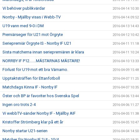
Vi behöver publikvärdar
2016-04-14 10:30
Norrby - Mjällby visas i Webb-TV
2016-04-14 09:52
U19 vann med 9-0 i DM
2016-04-13 14:43
Premiärseger för U21 mot Örgryte
2016-04-12 10:42
Seriepremiär Örgryte IS - Norrby IF U21
2016-04-11 11:18
Sista matcherna innan seriepremiären är klara
2016-04-11 10:24
NORRBY IF P12.......MÄSTARNAS MÄSTARE!
2016-04-10 13:33
Förlust för U19 mot ett bra Värnamo.
2016-04-09 15:48
Upptaktsträffen för Ettanfotboll
2016-04-07 11:25
Matchdags Kinna IF - Norrby IF
2016-04-07 10:35
Öster och BP är favoriter hos Svenska Spel
2016-04-06 13:44
Ingen oro trots 2-4
2016-04-06 11:27
Vi webbTV-sänder Norrby IF - Mjällby AIF
2016-04-05 11:38
Kristoffer Strömberg klar på ett år
2016-04-05 10:47
Norrby startar U21-serien
2016-04-04 14:50
Matcher för Norrby IF 2/4 - 10/4
2016-04-02 19:31