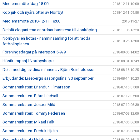
Medlemsmöte idag 18:00
2018-12-11 10:00
Köp jul- och nyårslotter av Norrby!
2018-12-11 09:58
Medlemsmöte 2018-12-11 18:00
2018-11-27
De blå eleganterna anordnar bussresa till Jönköping
2018-11-05 13:20
Norrbyvallen hotas - namninsamling för att rädda
2018-10-25 13:00
fotbollsplanen
Föreningsdagar på Intersport 5-9/9
2018-09-05 14:02
Höstkampanj i Norrbyshopen
2018-08-31 16:49
Dela med dig av dina minnen av Björn Reinholdsson
2018-08-16 10:25
Erbjudande: Lisebergs säsongsfinal 30 september
2018-08-14 10:23
Sommarenkäten: Erlendur Hilmarsson
2018-07-16 07:00
Sommarenkäten: Björn Lindvall
2018-07-12 07:00
Sommarenkäten: Jesper Mild
2018-07-10 06:30
Sommarenkäten: Tommy Pedersen
2018-07-08 12:00
Sommarenkäten: Mikael Falk
2018-07-06 06:00
Sommarenkäten: Fredrik Hjelm
2018-07-05 06:00
Semesterstängt i klubbstugan
2018-06-29 16:13