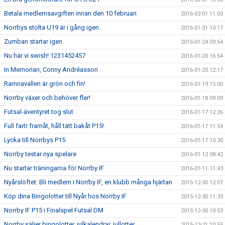
Betala medlemsavgiften innan den 10 februari
2016-02-01 11:03
Norrbys stolta U19 är i gång igen.
2016-01-31 10:17
Zumban startar igen.
2016-01-24 09:54
Nu har vi swish! 1231452457
2016-01-20 16:54
In Memorian, Conny Andréasson
2016-01-20 12:17
Ramnavallen är grön och fin!
2016-01-19 15:00
Norrby växer och behöver fler!
2016-01-18 09:09
Futsal-äventyret tog slut
2016-01-17 12:26
Full fartr framåt, håll tätt bakåt P15!
2016-01-17 11:54
Lycka till Norrbys P15
2016-01-17 10:30
Norrby testar nya spelare
2016-01-12 08:42
Nu startar träningarna för Norrby IF
2016-01-11 11:43
Nyårslöftet: Bli medlem i Norrby IF, en klubb många hjärtan
2015-12-30 12:07
Köp dina Bingolotter till Nyår hos Norrby IF
2015-12-30 11:33
Norrby IF P15 i Finalspel Futsal DM
2015-12-30 10:53
Norrby säljer bingolotter, julkalendrar, jullotter
2015-12-21 10:55