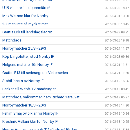
U19 vinnare i seriepremiären!
2016-04-02 18:47
Max Watson klar för Norrby
2016-04-01 13:00
2-1 men inte så mycket mer....
2016-03-30 10:45
Grattis Erik till landslagslägret
2016-03-29 09:21
Matchdags
2016-03-28 19:18
Norrbymatcher 25/3 - 29/3
2016-03-24 11:57
Köp bingolotter, stöd Norrby IF
2016-03-23 09:36
Helgens matcher för Norrby IF
2016-03-21 11:51
Grattis P13 till seriesegern i Vinterserien
2016-03-21 11:50
Stabil insats av Norrby IF
2016-03-19 16:06
Länken till Webb-TV-sändningen
2016-03-19 08:41
Matchdags, välkommen hem Richard Yarsuvat
2016-03-19 05:27
Norrbymatcher 18/3 - 20/3
2016-03-18 14:20
Fehim Smajlovic klar för Norrby IF
2016-03-18 10:34
Kreshnik Asllani klar för Norrby IF
2016-03-18 10:25
Norrby-Husqvarna webb-TV sänds på lördag
2016-03-16 15:34