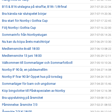
B15 & B16 utslagna på straffar, B18 i 1/8-final
2017-07-20 22:34
Bra känsla när slutspelet börjar
2017-07-19 20:36
Bra start för Norrby i Gothia Cup
2017-07-17 22:45
Följ Norrby i Gothia Cup
2017-07-16 22:00
Sommarinfo från Norrbystugan
2017-07-05 14:26
Nu kan du köpa årets matchtröja!
2017-06-29 13:30
Medlemsmöte ikväll 18:00
2017-06-13 08:22
Medlemsmöte 13 juni 18:00
2017-05-29 12:11
Välkommen till Sommarläger och Sommarfotboll
2017-05-10 10:26
Norrby IF 90 år, en jubileumsfilm
2017-04-27 14:08
Norrby IF firar 90 år! Öppet hus på torsdag
2017-04-24 15:31
Sommarläger för barn och ungdomar
2017-04-20 15:46
Köp bingolotter till Påskspecialen av Norrby
2017-04-12 16:38
Bra uppslutning på årsmötet
2017-03-08 15:21
Påminnelse: årsmöte 7/3
2017-02-21 08:55
Årsmöte 7/3 kl 18:00
2017-01-30 12:10