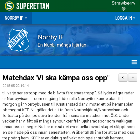
NORRBY IF
LOGGA IN
Norrby IF
En klubb, många hjärtan
HEM
Matchdax"Vi ska kämpa oss opp"
<
>
2015-05-22 19:14
NYHETER
till varje series topp med de blåvita färgernas tropp". Så lyder några rader
ur Norrbyvisan......som en gång i tiden alla Norrbyiter kunde utantill. I
FÖRENINGEN
morgon går Norrbybussen till Kristianstad där vi möter ett på hemmaplan
obesegrat KFF. Nu gäller det att ta fram Norrbyhjärtat/Norrbyvisan och
fortsätta på den positiva trenden från senaste matchen mot ÖIS. Under
KALENDER
veckan har vi fått så många synpunkter från Sjuhäradsbor som verkligen
unnar oss en seger. Nu har också det eventuella favoritskapet släppt som
VÅRA LAG
en del hade på oss innan seriestarten. Vi åker till Skåne för att ta med oss
tre poäng hem. KFF har en duktig målvakt och spelar stabilt hemma,