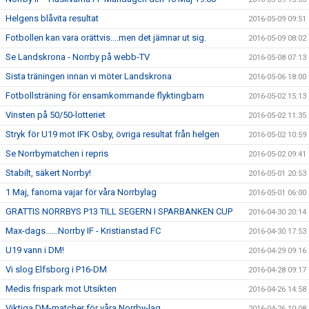
Helgens blåvita resultat
2016-05-09 09:51
Fotbollen kan vara orättvis....men det jämnar ut sig.
2016-05-09 08:02
Se Landskrona - Norrby på webb-TV
2016-05-08 07:13
Sista träningen innan vi möter Landskrona
2016-05-06 18:00
Fotbollsträning för ensamkommande flyktingbarn
2016-05-02 15:13
Vinsten på 50/50-lotteriet
2016-05-02 11:35
Stryk för U19 mot IFK Osby, övriga resultat från helgen
2016-05-02 10:59
Se Norrbymatchen i repris
2016-05-02 09:41
Stabilt, säkert Norrby!
2016-05-01 20:53
1 Maj, fanorna vajar för våra Norrbylag
2016-05-01 06:00
GRATTIS NORRBYS P13 TILL SEGERN I SPARBANKEN CUP
2016-04-30 20:14
Max-dags......Norrby IF - Kristianstad FC
2016-04-30 17:53
U19 vann i DM!
2016-04-29 09:16
Vi slog Elfsborg i P16-DM
2016-04-28 09:17
Medis frispark mot Utsikten
2016-04-26 14:58
Viktiga DM-matcher för våra Norrby-lag
2016-04-26 10:08