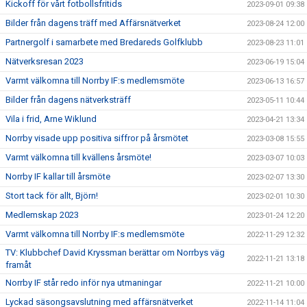
Kickoff för vårt fotbollsfritids
2023-09-01 09:38
Bilder från dagens träff med Affärsnätverket
2023-08-24 12:00
Partnergolf i samarbete med Bredareds Golfklubb
2023-08-23 11:01
Nätverksresan 2023
2023-06-19 15:04
Varmt välkomna till Norrby IF:s medlemsmöte
2023-06-13 16:57
Bilder från dagens nätverksträff
2023-05-11 10:44
Vila i frid, Arne Wiklund
2023-04-21 13:34
Norrby visade upp positiva siffror på årsmötet
2023-03-08 15:55
Varmt välkomna till kvällens årsmöte!
2023-03-07 10:03
Norrby IF kallar till årsmöte
2023-02-07 13:30
Stort tack för allt, Björn!
2023-02-01 10:30
Medlemskap 2023
2023-01-24 12:20
Varmt välkomna till Norrby IF:s medlemsmöte
2022-11-29 12:32
TV: Klubbchef David Kryssman berättar om Norrbys väg
2022-11-21 13:18
framåt
Norrby IF står redo inför nya utmaningar
2022-11-21 10:00
Lyckad säsongsavslutning med affärsnätverket
2022-11-14 11:04