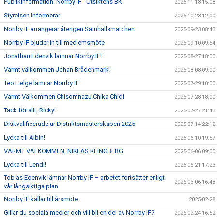
Publikinformation: Norrby IF - Utsiktens BK
2025-11-18 15:08
Styrelsen Informerar
2025-10-23 12:00
Norrby IF arrangerar återigen Samhällsmatchen
2025-09-23 08:43
Norrby IF bjuder in till medlemsmöte
2025-09-10 09:54
Jonathan Edenvik lämnar Norrby IF!
2025-08-27 18:00
Varmt välkommen Johan Brådenmark!
2025-08-08 09:00
Teo Helge lämnar Norrby IF
2025-07-29 10:00
Varmt Välkommen Chisomnazu Chika Chidi
2025-07-28 18:00
Tack för allt, Ricky!
2025-07-27 21:43
Diskvalificerade ur Distriktsmästerskapen 2025
2025-07-14 22:12
Lycka till Albin!
2025-06-10 19:57
VARMT VÄLKOMMEN, NIKLAS KLINGBERG
2025-06-06 09:00
Lycka till Lendi!
2025-05-21 17:23
Tobias Edenvik lämnar Norrby IF – arbetet fortsätter enligt
2025-03-06 16:48
vår långsiktiga plan
Norrby IF kallar till årsmöte
2025-02-28
Gillar du sociala medier och vill bli en del av Norrby IF?
2025-02-24 16:52