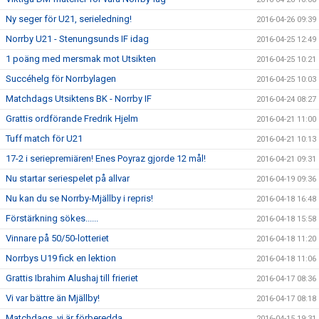
Ny seger för U21, serieledning!
2016-04-26 09:39
Norrby U21 - Stenungsunds IF idag
2016-04-25 12:49
1 poäng med mersmak mot Utsikten
2016-04-25 10:21
Succéhelg för Norrbylagen
2016-04-25 10:03
Matchdags Utsiktens BK - Norrby IF
2016-04-24 08:27
Grattis ordförande Fredrik Hjelm
2016-04-21 11:00
Tuff match för U21
2016-04-21 10:13
17-2 i seriepremiären! Enes Poyraz gjorde 12 mål!
2016-04-21 09:31
Nu startar seriespelet på allvar
2016-04-19 09:36
Nu kan du se Norrby-Mjällby i repris!
2016-04-18 16:48
Förstärkning sökes......
2016-04-18 15:58
Vinnare på 50/50-lotteriet
2016-04-18 11:20
Norrbys U19 fick en lektion
2016-04-18 11:06
Grattis Ibrahim Alushaj till frieriet
2016-04-17 08:36
Vi var bättre än Mjällby!
2016-04-17 08:18
Matchdags, vi är förberedda
2016-04-15 19:31