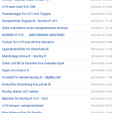
U19 vann med 9-0 i DM
2016-04-13 14:43
Premiärseger för U21 mot Örgryte
2016-04-12 10:42
Seriepremiär Örgryte IS - Norrby IF U21
2016-04-11 11:18
Sista matcherna innan seriepremiären är klara
2016-04-11 10:24
NORRBY IF P12.......MÄSTARNAS MÄSTARE!
2016-04-10 13:33
Förlust för U19 mot ett bra Värnamo.
2016-04-09 15:48
Upptaktsträffen för Ettanfotboll
2016-04-07 11:25
Matchdags Kinna IF - Norrby IF
2016-04-07 10:35
Öster och BP är favoriter hos Svenska Spel
2016-04-06 13:44
Ingen oro trots 2-4
2016-04-06 11:27
Vi webbTV-sänder Norrby IF - Mjällby AIF
2016-04-05 11:38
Kristoffer Strömberg klar på ett år
2016-04-05 10:47
Norrby startar U21-serien
2016-04-04 14:50
Matcher för Norrby IF 2/4 - 10/4
2016-04-02 19:31
U19 vinnare i seriepremiären!
2016-04-02 18:47
Max Watson klar för Norrby
2016-04-01 13:00