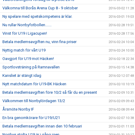
Välkomna till Borås Arena Cup 8 - 9 oktober
2016-03-02 11:28
Ny spelare med spetskompetens är klar.
2016-03-01 19:03
Nu rullar Norrbyfotbollen.......
2016-02-28 19:51
Vinst för U19 i Ligacupen!
2016-02-28 17:56
Betala medlemsavgiften nu, vinn fina priser
2016-02-24 10:04
Nyttig match för vårt U19
2016-02-24 10:00
Oavgjort för U19 mot Häcken!
2016-02-18 22:34
Sportlovsträning på Ramnavallen
2016-02-15 14:38
Kansliet är stängt idag
2016-02-12 07:48
Nytt matchdatum för U19-BK Häcken
2016-02-10 10:19
Betala medlemsavgiften före 10/2 så får du en present
2016-02-09 10:31
Välkommen till Norrbylördagen 13/2
2016-02-09 09:43
Årsmöte Norrby IF
2016-02-08 09:44
En bra genomkörare för U19/U21
2016-02-07 10:38
Betala medlemsavgiften innan den 10 februari
2016-02-01 11:03
Norrbys stolta U19 är i gång igen.
2016-01-31 10:17