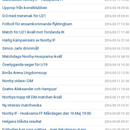
Upprop från konstklubben
2016-05-18 09:56
0-0 med mersmak för U21
2016-05-18 09:41
Fotboll för ensamkommande flyktingbarn
2016-05-17 15:50
Match för U21 ikväll mot Torslanda IK
2016-05-17 11:48
Härlig kämpainsats av Norrby IF.
2016-05-16 21:54
Simon Jarls drömmål!
2016-05-16 13:59
Matchdags Norrby-Husqvarna ikväll
2016-05-16 08:59
Övertygande seger för U19
2016-05-14 19:20
Borås Arena Ungdomscup
2016-05-12 12:35
Norrby vidare i DM
2016-05-11 21:34
Grattis Aleksander och Hampus!
2016-05-11 10:54
Norrbys trupp till DM-matchen ikväll
2016-05-11 09:19
Ny intensiv matchvecka
2016-05-10 14:31
Norrby IF - Huskvarna FF Måndagen den 16 Maj 19.00
2016-05-09 15:33
Helgens blåvita resultat
2016-05-09 09:51
Fotbollen kan vara orättvis....men det jämnar ut sig.
2016-05-09 08:02