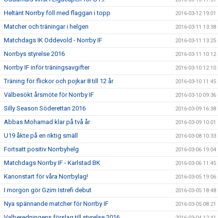
Heltänt Norrby föll med flaggan i topp
2016-03-12 19:01
Matcher och träningar i helgen
2016-03-11 13:38
Matchdags IK Oddevold - Norrby IF
2016-03-11 13:25
Norrbys styrelse 2016
2016-03-11 10:12
Norrby IF inför träningsavgifter
2016-03-10 12:10
Träning för flickor och pojkar 8 till 12 år
2016-03-10 11:45
Välbesökt årsmöte för Norrby IF
2016-03-10 09:36
Silly Season Söderettan 2016
2016-03-09 16:38
Abbas Mohamad klar på två år
2016-03-09 10:01
U19 åkte på en riktig smäll
2016-03-08 10:33
Fortsatt positiv Norrbyhelg
2016-03-06 19:04
Matchdags Norrby IF - Karlstad BK
2016-03-06 11:45
Kanonstart för våra Norrbylag!
2016-03-05 19:06
I morgon gör Gzim Istrefi debut
2016-03-05 18:48
Nya spännande matcher för Norrby IF
2016-03-05 08:21
Valberedningens förslag till styrelse 2016
2016-03-04 12:41