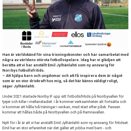
MATCHER
NÄRA NORRBY
VÄRDEGRUND
Han är världskänd för sina trixningskonster och har samarbetat med
några av världens största fotbollsspelare. Idag har vi glädjen att
berätta att vi har anställt Emil Jylhänlahti som ny ansvarig för
Norrbys fotbollsfritids.
– Att hjälpa barn och ungdomar och att få inspirera dem är något
som är en stor drivkraft hos mig, så det här känns väldigt roligt,
säger Jylhänlahti.
Under 2021 startade Norrby IF upp sitt fotbollsfritids på Norrbyvallen för
tjejer och killar i mellanstadiet. I år kommer verksamheten att fortsätta och
vi kommer att hålla två träningar i veckan, med start efter påsk. Passen
kommar att hållas både på Norrbyvallen och på Ramnavallen.
Nytt för i år är att vi har anställt Emil Jylhänlahti som ny ansvarig för fritidset.
Emil har en stor erfarenhet när det gäller att jobba med barn - och