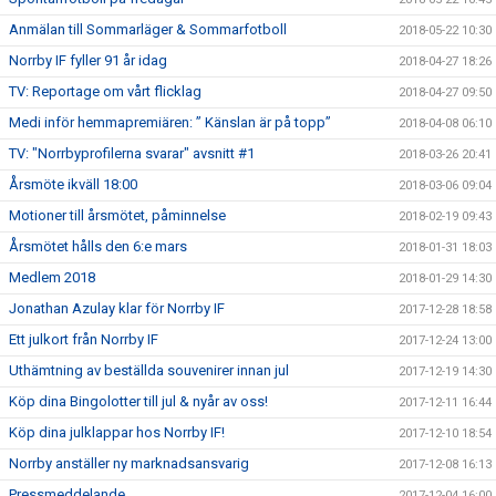
Anmälan till Sommarläger & Sommarfotboll
2018-05-22 10:30
Norrby IF fyller 91 år idag
2018-04-27 18:26
TV: Reportage om vårt flicklag
2018-04-27 09:50
Medi inför hemmapremiären: ” Känslan är på topp”
2018-04-08 06:10
TV: "Norrbyprofilerna svarar" avsnitt #1
2018-03-26 20:41
Årsmöte ikväll 18:00
2018-03-06 09:04
Motioner till årsmötet, påminnelse
2018-02-19 09:43
Årsmötet hålls den 6:e mars
2018-01-31 18:03
Medlem 2018
2018-01-29 14:30
Jonathan Azulay klar för Norrby IF
2017-12-28 18:58
Ett julkort från Norrby IF
2017-12-24 13:00
Uthämtning av beställda souvenirer innan jul
2017-12-19 14:30
Köp dina Bingolotter till jul & nyår av oss!
2017-12-11 16:44
Köp dina julklappar hos Norrby IF!
2017-12-10 18:54
Norrby anställer ny marknadsansvarig
2017-12-08 16:13
Pressmeddelande
2017-12-04 16:00