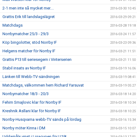
2-1 men inte så mycket mer....
2016-03-30 10:45
Grattis Erik till landslagslägret
2016-03-29 09:21
Matchdags
2016-03-28 19:18
Norrbymatcher 25/3 - 29/3
2016-03-24 11:57
Köp bingolotter, stöd Norrby IF
2016-03-23 09:36
Helgens matcher för Norrby IF
2016-03-21 11:51
Grattis P13 till seriesegern i Vinterserien
2016-03-21 11:50
Stabil insats av Norrby IF
2016-03-19 16:06
Länken till Webb-TV-sändningen
2016-03-19 08:41
Matchdags, välkommen hem Richard Yarsuvat
2016-03-19 05:27
Norrbymatcher 18/3 - 20/3
2016-03-18 14:20
Fehim Smajlovic klar för Norrby IF
2016-03-18 10:34
Kreshnik Asllani klar för Norrby IF
2016-03-18 10:25
Norrby-Husqvarna webb-TV sänds på lördag
2016-03-16 15:34
Norrby möter Kinna i DM
2016-03-15 10:07
Uddamåls vinst i Ligacupen för U19!
2016-03-13 17:51