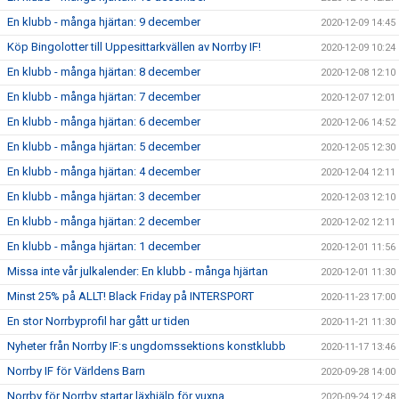
En klubb - många hjärtan: 9 december
2020-12-09 14:45
Köp Bingolotter till Uppesittarkvällen av Norrby IF!
2020-12-09 10:24
En klubb - många hjärtan: 8 december
2020-12-08 12:10
En klubb - många hjärtan: 7 december
2020-12-07 12:01
En klubb - många hjärtan: 6 december
2020-12-06 14:52
En klubb - många hjärtan: 5 december
2020-12-05 12:30
En klubb - många hjärtan: 4 december
2020-12-04 12:11
En klubb - många hjärtan: 3 december
2020-12-03 12:10
En klubb - många hjärtan: 2 december
2020-12-02 12:11
En klubb - många hjärtan: 1 december
2020-12-01 11:56
Missa inte vår julkalender: En klubb - många hjärtan
2020-12-01 11:30
Minst 25% på ALLT! Black Friday på INTERSPORT
2020-11-23 17:00
En stor Norrbyprofil har gått ur tiden
2020-11-21 11:30
Nyheter från Norrby IF:s ungdomssektions konstklubb
2020-11-17 13:46
Norrby IF för Världens Barn
2020-09-28 14:00
Norrby för Norrby startar läxhjälp för vuxna
2020-09-24 12:48