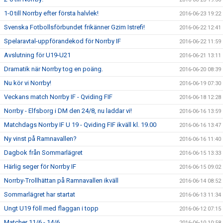
1-0 till Norrby efter första halvlek!
2016-06-23 19:22
Svenska Fotbollsförbundet frikänner Gzim Istrefi!
2016-06-22 12:41
Spelaravtal-uppförandekod för Norrby IF
2016-06-22 11:59
Avslutning för U19-U21
2016-06-21 13:11
Dramatik när Norrby tog en poäng.
2016-06-20 08:39
Nu kör vi Norrby!
2016-06-19 07:30
Veckans match Norrby IF - Qviding FIF
2016-06-18 12:28
Norrby - Elfsborg i DM den 24/8, nu laddar vi!
2016-06-16 13:59
Matchdags Norrby IF U 19 - Qviding FIF ikväll kl. 19.00
2016-06-16 13:47
Ny vinst på Ramnavallen?
2016-06-16 11:40
Dagbok från Sommarlägret
2016-06-15 13:33
Härlig seger för Norrby IF
2016-06-15 09:02
Norrby-Trollhättan på Ramnavallen ikväll
2016-06-14 08:52
Sommarlägret har startat
2016-06-13 11:34
Ungt U19 föll med flaggan i topp
2016-06-12 07:15
Matcher 11/6 - 14/6
2016-06-10 10:58