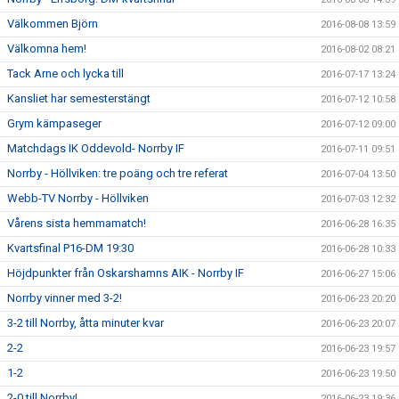
Välkommen Björn
2016-08-08 13:59
Välkomna hem!
2016-08-02 08:21
Tack Arne och lycka till
2016-07-17 13:24
Kansliet har semesterstängt
2016-07-12 10:58
Grym kämpaseger
2016-07-12 09:00
Matchdags IK Oddevold- Norrby IF
2016-07-11 09:51
Norrby - Höllviken: tre poäng och tre referat
2016-07-04 13:50
Webb-TV Norrby - Höllviken
2016-07-03 12:32
Vårens sista hemmamatch!
2016-06-28 16:35
Kvartsfinal P16-DM 19:30
2016-06-28 10:33
Höjdpunkter från Oskarshamns AIK - Norrby IF
2016-06-27 15:06
Norrby vinner med 3-2!
2016-06-23 20:20
3-2 till Norrby, åtta minuter kvar
2016-06-23 20:07
2-2
2016-06-23 19:57
1-2
2016-06-23 19:50
2-0 till Norrby!
2016-06-23 19:36