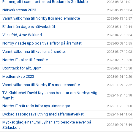
Partnergolf i samarbete med Bredareds Golfklubb
2023-08-23 11:01
Nätverksresan 2023
2023-06-19 15:04
Varmt välkomna till Norrby IF:s medlemsmöte
2023-06-13 16:57
Bilder från dagens nätverksträff
2023-05-11 10:44
Vila i frid, Arne Wiklund
2023-04-21 13:34
Norrby visade upp positiva siffror på årsmötet
2023-03-08 15:55
Varmt välkomna till kvällens årsmöte!
2023-03-07 10:03
Norrby IF kallar till årsmöte
2023-02-07 13:30
Stort tack för allt, Björn!
2023-02-01 10:30
Medlemskap 2023
2023-01-24 12:20
Varmt välkomna till Norrby IF:s medlemsmöte
2022-11-29 12:32
TV: Klubbchef David Kryssman berättar om Norrbys väg
2022-11-21 13:18
framåt
Norrby IF står redo inför nya utmaningar
2022-11-21 10:00
Lyckad säsongsavslutning med affärsnätverket
2022-11-14 11:04
Mycket glädje när Emil Jylhänlahti besökte elever på
2022-09-09 13:49
Särlaskolan