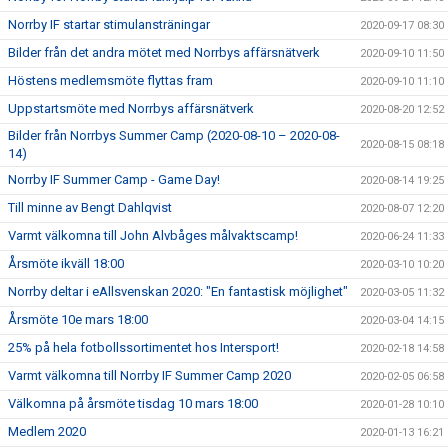
Norrby IF startar stimulansträningar
2020-09-17 08:30
Bilder från det andra mötet med Norrbys affärsnätverk
2020-09-10 11:50
Höstens medlemsmöte flyttas fram
2020-09-10 11:10
Uppstartsmöte med Norrbys affärsnätverk
2020-08-20 12:52
Bilder från Norrbys Summer Camp (2020-08-10 – 2020-08-
2020-08-15 08:18
14)
Norrby IF Summer Camp - Game Day!
2020-08-14 19:25
Till minne av Bengt Dahlqvist
2020-08-07 12:20
Varmt välkomna till John Alvbåges målvaktscamp!
2020-06-24 11:33
Årsmöte ikväll 18:00
2020-03-10 10:20
Norrby deltar i eAllsvenskan 2020: "En fantastisk möjlighet"
2020-03-05 11:32
Årsmöte 10e mars 18:00
2020-03-04 14:15
25% på hela fotbollssortimentet hos Intersport!
2020-02-18 14:58
Varmt välkomna till Norrby IF Summer Camp 2020
2020-02-05 06:58
Välkomna på årsmöte tisdag 10 mars 18:00
2020-01-28 10:10
Medlem 2020
2020-01-13 16:21