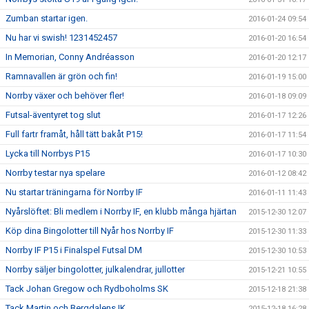
Zumban startar igen.
2016-01-24 09:54
Nu har vi swish! 1231452457
2016-01-20 16:54
In Memorian, Conny Andréasson
2016-01-20 12:17
Ramnavallen är grön och fin!
2016-01-19 15:00
Norrby växer och behöver fler!
2016-01-18 09:09
Futsal-äventyret tog slut
2016-01-17 12:26
Full fartr framåt, håll tätt bakåt P15!
2016-01-17 11:54
Lycka till Norrbys P15
2016-01-17 10:30
Norrby testar nya spelare
2016-01-12 08:42
Nu startar träningarna för Norrby IF
2016-01-11 11:43
Nyårslöftet: Bli medlem i Norrby IF, en klubb många hjärtan
2015-12-30 12:07
Köp dina Bingolotter till Nyår hos Norrby IF
2015-12-30 11:33
Norrby IF P15 i Finalspel Futsal DM
2015-12-30 10:53
Norrby säljer bingolotter, julkalendrar, jullotter
2015-12-21 10:55
Tack Johan Gregow och Rydboholms SK
2015-12-18 21:38
Tack Martin och Bergdalens IK
2015-12-18 16:28