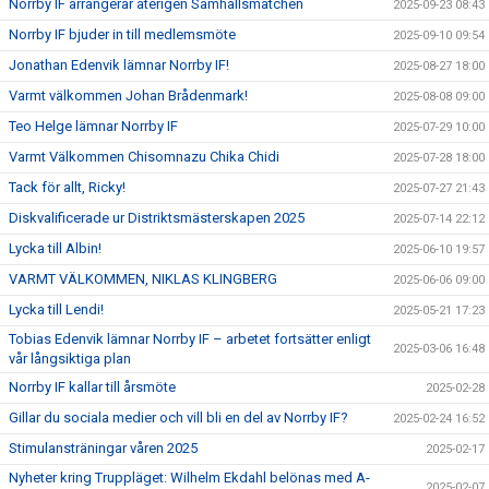
Norrby IF arrangerar återigen Samhällsmatchen
2025-09-23 08:43
Norrby IF bjuder in till medlemsmöte
2025-09-10 09:54
Jonathan Edenvik lämnar Norrby IF!
2025-08-27 18:00
Varmt välkommen Johan Brådenmark!
2025-08-08 09:00
Teo Helge lämnar Norrby IF
2025-07-29 10:00
Varmt Välkommen Chisomnazu Chika Chidi
2025-07-28 18:00
Tack för allt, Ricky!
2025-07-27 21:43
Diskvalificerade ur Distriktsmästerskapen 2025
2025-07-14 22:12
Lycka till Albin!
2025-06-10 19:57
VARMT VÄLKOMMEN, NIKLAS KLINGBERG
2025-06-06 09:00
Lycka till Lendi!
2025-05-21 17:23
Tobias Edenvik lämnar Norrby IF – arbetet fortsätter enligt
2025-03-06 16:48
vår långsiktiga plan
Norrby IF kallar till årsmöte
2025-02-28
Gillar du sociala medier och vill bli en del av Norrby IF?
2025-02-24 16:52
Stimulansträningar våren 2025
2025-02-17
Nyheter kring Truppläget: Wilhelm Ekdahl belönas med A-
2025-02-07