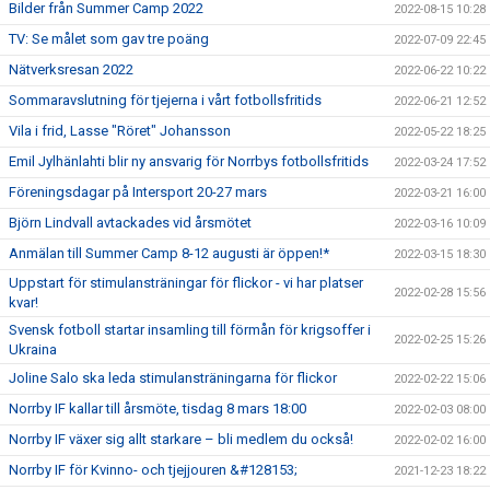
Bilder från Summer Camp 2022
2022-08-15 10:28
TV: Se målet som gav tre poäng
2022-07-09 22:45
Nätverksresan 2022
2022-06-22 10:22
Sommaravslutning för tjejerna i vårt fotbollsfritids
2022-06-21 12:52
Vila i frid, Lasse "Röret" Johansson
2022-05-22 18:25
Emil Jylhänlahti blir ny ansvarig för Norrbys fotbollsfritids
2022-03-24 17:52
Föreningsdagar på Intersport 20-27 mars
2022-03-21 16:00
Björn Lindvall avtackades vid årsmötet
2022-03-16 10:09
Anmälan till Summer Camp 8-12 augusti är öppen!*
2022-03-15 18:30
Uppstart för stimulansträningar för flickor - vi har platser
2022-02-28 15:56
kvar!
Svensk fotboll startar insamling till förmån för krigsoffer i
2022-02-25 15:26
Ukraina
Joline Salo ska leda stimulansträningarna för flickor
2022-02-22 15:06
Norrby IF kallar till årsmöte, tisdag 8 mars 18:00
2022-02-03 08:00
Norrby IF växer sig allt starkare – bli medlem du också!
2022-02-02 16:00
Norrby IF för Kvinno- och tjejjouren &#128153;
2021-12-23 18:22