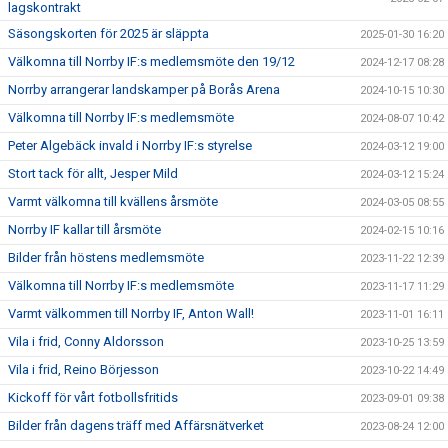
lagskontrakt
Säsongskorten för 2025 är släppta
2025-01-30 16:20
Välkomna till Norrby IF:s medlemsmöte den 19/12
2024-12-17 08:28
Norrby arrangerar landskamper på Borås Arena
2024-10-15 10:30
Välkomna till Norrby IF:s medlemsmöte
2024-08-07 10:42
Peter Algebäck invald i Norrby IF:s styrelse
2024-03-12 19:00
Stort tack för allt, Jesper Mild
2024-03-12 15:24
Varmt välkomna till kvällens årsmöte
2024-03-05 08:55
Norrby IF kallar till årsmöte
2024-02-15 10:16
Bilder från höstens medlemsmöte
2023-11-22 12:39
Välkomna till Norrby IF:s medlemsmöte
2023-11-17 11:29
Varmt välkommen till Norrby IF, Anton Wall!
2023-11-01 16:11
Vila i frid, Conny Aldorsson
2023-10-25 13:59
Vila i frid, Reino Börjesson
2023-10-22 14:49
Kickoff för vårt fotbollsfritids
2023-09-01 09:38
Bilder från dagens träff med Affärsnätverket
2023-08-24 12:00