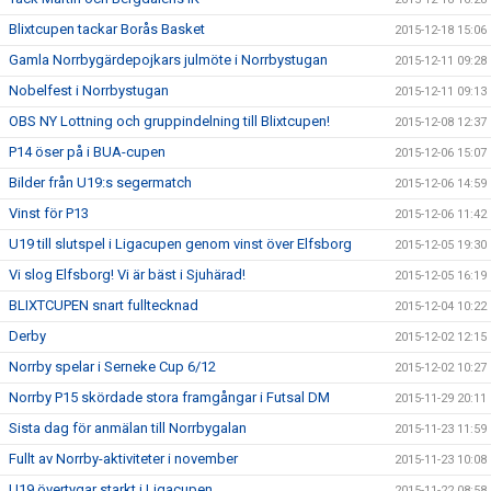
Blixtcupen tackar Borås Basket
2015-12-18 15:06
Gamla Norrbygärdepojkars julmöte i Norrbystugan
2015-12-11 09:28
Nobelfest i Norrbystugan
2015-12-11 09:13
OBS NY Lottning och gruppindelning till Blixtcupen!
2015-12-08 12:37
P14 öser på i BUA-cupen
2015-12-06 15:07
Bilder från U19:s segermatch
2015-12-06 14:59
Vinst för P13
2015-12-06 11:42
U19 till slutspel i Ligacupen genom vinst över Elfsborg
2015-12-05 19:30
Vi slog Elfsborg! Vi är bäst i Sjuhärad!
2015-12-05 16:19
BLIXTCUPEN snart fulltecknad
2015-12-04 10:22
Derby
2015-12-02 12:15
Norrby spelar i Serneke Cup 6/12
2015-12-02 10:27
Norrby P15 skördade stora framgångar i Futsal DM
2015-11-29 20:11
Sista dag för anmälan till Norrbygalan
2015-11-23 11:59
Fullt av Norrby-aktiviteter i november
2015-11-23 10:08
U19 övertygar starkt i Ligacupen.
2015-11-22 08:58