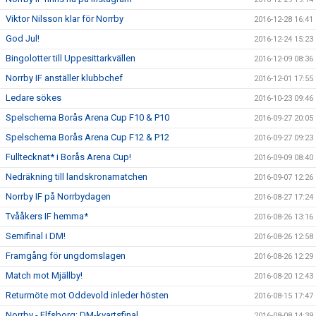
Viktor Nilsson klar för Norrby
2016-12-28 16:41
God Jul!
2016-12-24 15:23
Bingolotter till Uppesittarkvällen
2016-12-09 08:36
Norrby IF anställer klubbchef
2016-12-01 17:55
Ledare sökes
2016-10-23 09:46
Spelschema Borås Arena Cup F10 & P10
2016-09-27 20:05
Spelschema Borås Arena Cup F12 & P12
2016-09-27 09:23
Fulltecknat* i Borås Arena Cup!
2016-09-09 08:40
Nedräkning till landskronamatchen
2016-09-07 12:26
Norrby IF på Norrbydagen
2016-08-27 17:24
Tvååkers IF hemma*
2016-08-26 13:16
Semifinal i DM!
2016-08-26 12:58
Framgång för ungdomslagen
2016-08-26 12:29
Match mot Mjällby!
2016-08-20 12:43
Returmöte mot Oddevold inleder hösten
2016-08-15 17:47
Norrby - Elfsborg: DM-kvartsfinal
2016-08-08 14:39