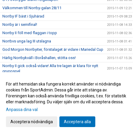
Välkommen till Norrby-galan 28/11
2015-11-09 12:21
Norrby IF bäst i Sjuhärad
2015-11-09 08:23
Norrby är i semifinal!
2015-11-08 14:33
Norrby II föll med flaggan i topp
2015-11-08 02:36
Norrbvs unga lag III utslagna
2015-11-08 01:41
God Morgon Norrbyiter, förstalaget är vidare i Mariedal Cup
2015-11-08 01:32
Härlig Norrbykväll i Boråshallen, stötta oss!
2015-11-07 15:26
Norrby II gick också vidare! Alla tre lagen är klara för nytt
2015-11-07 15:09
gruppspel.
Norrby I och Norrby III vidare i Mariedal Cup, Lag II spelar
2015-11-07 07:33
11.00
För att hemsidan ska fungera korrekt använder vi nödvändiga
cookies från SportAdmin. Dessa går inte att stänga av.
Vi kan bli bättre!
2015-11-06 09:35
Föreningen kan också använda frivilliga cookies, t.ex. för statistik
Tack Norrbysupporters! 32752:- från Svenska Spel
2015-11-06 09:23
eller marknadsföring. Du väljer själv om du vill acceptera dessa.
Norrby föll med flaggan i topp
2015-11-01 16:58
Anpassa dina val
Sista matchen, nu avslutar vi snyggt
2015-11-01 09:40
Acceptera nödvändiga
Acceptera alla
Öster-Norrby visas på Web-TV
2015-10-28 11:21