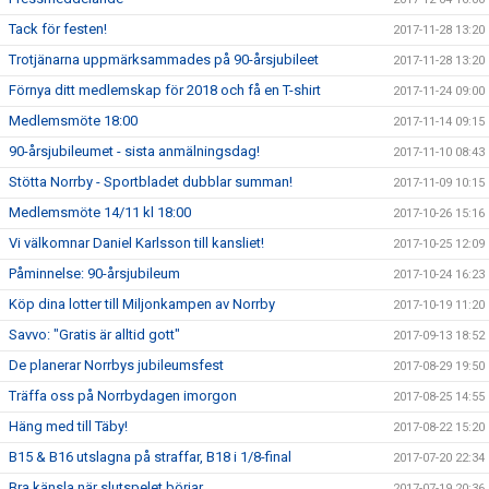
Tack för festen!
2017-11-28 13:20
Trotjänarna uppmärksammades på 90-årsjubileet
2017-11-28 13:20
Förnya ditt medlemskap för 2018 och få en T-shirt
2017-11-24 09:00
Medlemsmöte 18:00
2017-11-14 09:15
90-årsjubileumet - sista anmälningsdag!
2017-11-10 08:43
Stötta Norrby - Sportbladet dubblar summan!
2017-11-09 10:15
Medlemsmöte 14/11 kl 18:00
2017-10-26 15:16
Vi välkomnar Daniel Karlsson till kansliet!
2017-10-25 12:09
Påminnelse: 90-årsjubileum
2017-10-24 16:23
Köp dina lotter till Miljonkampen av Norrby
2017-10-19 11:20
Savvo: "Gratis är alltid gott"
2017-09-13 18:52
De planerar Norrbys jubileumsfest
2017-08-29 19:50
Träffa oss på Norrbydagen imorgon
2017-08-25 14:55
Häng med till Täby!
2017-08-22 15:20
B15 & B16 utslagna på straffar, B18 i 1/8-final
2017-07-20 22:34
Bra känsla när slutspelet börjar
2017-07-19 20:36