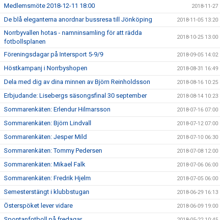
Medlemsmöte 2018-12-11 18:00
2018-11-27
De blå eleganterna anordnar bussresa till Jönköping
2018-11-05 13:20
Norrbyvallen hotas - namninsamling för att rädda
2018-10-25 13:00
fotbollsplanen
Föreningsdagar på Intersport 5-9/9
2018-09-05 14:02
Höstkampanj i Norrbyshopen
2018-08-31 16:49
Dela med dig av dina minnen av Björn Reinholdsson
2018-08-16 10:25
Erbjudande: Lisebergs säsongsfinal 30 september
2018-08-14 10:23
Sommarenkäten: Erlendur Hilmarsson
2018-07-16 07:00
Sommarenkäten: Björn Lindvall
2018-07-12 07:00
Sommarenkäten: Jesper Mild
2018-07-10 06:30
Sommarenkäten: Tommy Pedersen
2018-07-08 12:00
Sommarenkäten: Mikael Falk
2018-07-06 06:00
Sommarenkäten: Fredrik Hjelm
2018-07-05 06:00
Semesterstängt i klubbstugan
2018-06-29 16:13
Österspöket lever vidare
2018-06-09 19:00
Spontanfotboll på fredagar
2018-05-22 10:45