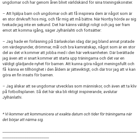
ungdomar och har genom åren blivit världskänd för sina trixningskonster.
– Att hjälpa barn och ungdomar och att få inspirera dem är något som är
en stor drivkraft hos mig, och får mig att må bättre. När Norrby hörde av sig
tvekade jag inte en sekund. Det här känns väldigt roligt och jag ser fram
emot att komma igång, säger Jylhänlahti och fortsätter:
– Jag hade en förläsning på Särlaskolan idag där jag bland annat pratade
om värdegrunder, drömmar, mål och bra kamratskap, något som är en stor
del av det vi kommer att jobba med i den här verksamheten. Där berättade
jag även att vi snart kommer att starta upp träningarna och det var en
väldigt glädjande nyhet för barnen. Att kunna göra något meningsfullt och
få känna en tillhörighet i den åldern är jätteviktigt, och där tror jag att vi kan
göra en fin insats för barnen.
– Jag älskar att se ungdomar utvecklas som människor, och även att ta kliv
på fotbollsplanen. Så det här ska bli riktigt inspirerande, avslutar
Jylhänlathi.
* Vi kommer att kommunicera ut exakta datum och tider för träningarna när
det börjar att närma sig.
________________________________________________________________________
_________________________