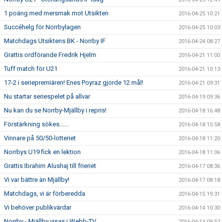
1 poäng med mersmak mot Utsikten
2016-04-25 10:21
Succéhelg för Norrbylagen
2016-04-25 10:03
Matchdags Utsiktens BK - Norrby IF
2016-04-24 08:27
Grattis ordförande Fredrik Hjelm
2016-04-21 11:00
Tuff match för U21
2016-04-21 10:13
17-2 i seriepremiären! Enes Poyraz gjorde 12 mål!
2016-04-21 09:31
Nu startar seriespelet på allvar
2016-04-19 09:36
Nu kan du se Norrby-Mjällby i repris!
2016-04-18 16:48
Förstärkning sökes......
2016-04-18 15:58
Vinnare på 50/50-lotteriet
2016-04-18 11:20
Norrbys U19 fick en lektion
2016-04-18 11:06
Grattis Ibrahim Alushaj till frieriet
2016-04-17 08:36
Vi var bättre än Mjällby!
2016-04-17 08:18
Matchdags, vi är förberedda
2016-04-15 19:31
Vi behöver publikvärdar
2016-04-14 10:30
Norrby - Mjällby visas i Webb-TV
2016-04-14 09:52