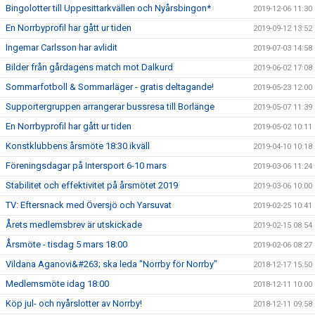
Bingolotter till Uppesittarkvällen och Nyårsbingon*
2019-12-06 11:30
En Norrbyprofil har gått ur tiden
2019-09-12 13:52
Ingemar Carlsson har avlidit
2019-07-03 14:58
Bilder från gårdagens match mot Dalkurd
2019-06-02 17:08
Sommarfotboll & Sommarläger - gratis deltagande!
2019-05-23 12:00
Supportergruppen arrangerar bussresa till Borlänge
2019-05-07 11:39
En Norrbyprofil har gått ur tiden
2019-05-02 10:11
Konstklubbens årsmöte 18:30 ikväll
2019-04-10 10:18
Föreningsdagar på Intersport 6-10 mars
2019-03-06 11:24
Stabilitet och effektivitet på årsmötet 2019
2019-03-06 10:00
TV: Eftersnack med Översjö och Yarsuvat
2019-02-25 10:41
Årets medlemsbrev är utskickade
2019-02-15 08:54
Årsmöte - tisdag 5 mars 18:00
2019-02-06 08:27
Vildana Aganovi&#263; ska leda "Norrby för Norrby"
2018-12-17 15:50
Medlemsmöte idag 18:00
2018-12-11 10:00
Köp jul- och nyårslotter av Norrby!
2018-12-11 09:58