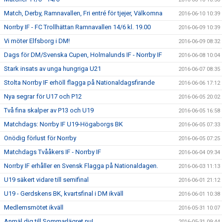
Match, Derby, Ramnavallen, Fri entré för tjejer, Välkomna
2016-06-10 10:39
Norrby IF - FC Trollhättan Ramnavallen 14/6 kl. 19.00
2016-06-09 10:39
Vi möter Elfsborg i DM!
2016-06-09 08:32
Dags för DM/Svenska Cupen, Holmalunds IF - Norrby IF
2016-06-08 10:04
Stark insats av unga hungriga U21
2016-06-07 08:35
Stolta Norrby IF erhöll flagga på Nationaldagsfirande
2016-06-06 17:12
Nya segrar för U17 och P12
2016-06-05 20:02
Två fina skalper av P13 och U19
2016-06-05 16:58
Matchdags: Norrby IF U19-Högaborgs BK
2016-06-05 07:33
Onödig förlust för Norrby
2016-06-05 07:25
Matchdags Tvååkers IF - Norrby IF
2016-06-04 09:34
Norrby IF erhåller en Svensk Flagga på Nationaldagen.
2016-06-03 11:13
U19 säkert vidare till semifinal
2016-06-01 21:12
U19 - Gerdskens BK, kvartsfinal i DM ikväll
2016-06-01 10:38
Medlemsmötet ikväll
2016-05-31 10:07
Anmäl dig till Sommarlägret nu!
2016-05-31 09:44