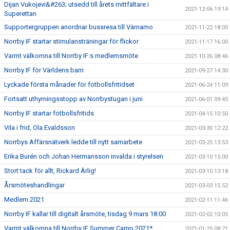
Dijan Vukojevi&#263; utsedd till årets mittfältare i
2021-12-06 19:14
Superettan
Supportergruppen anordnar bussresa till Värnamo
2021-11-22 18:00
Norrby IF startar stimulansträningar för flickor
2021-11-17 16:00
Varmt välkomna till Norrby IF:s medlemsmöte
2021-10-26 08:46
Norrby IF för Världens barn
2021-09-27 14:30
Lyckade första månader för fotbollsfritidset
2021-06-24 11:09
Fortsatt uthyrningsstopp av Norrbystugan i juni
2021-06-01 09:45
Norrby IF startar fotbollsfritids
2021-04-15 10:50
Vila i frid, Ola Evaldsson
2021-03-30 12:22
Norrbys Affärsnätverk ledde till nytt samarbete
2021-03-25 13:53
Erika Burén och Johan Hermansson invalda i styrelsen
2021-03-10 15:00
Stort tack för allt, Rickard Ärlig!
2021-03-10 13:18
Årsmöteshandlingar
2021-03-03 15:52
Medlem 2021
2021-02-11 11:46
Norrby IF kallar till digitalt årsmöte, tisdag 9 mars 18:00
2021-02-02 10:05
Varmt välkomna till Norrby IF Summer Camp 2021*
2021-01-25 08:21