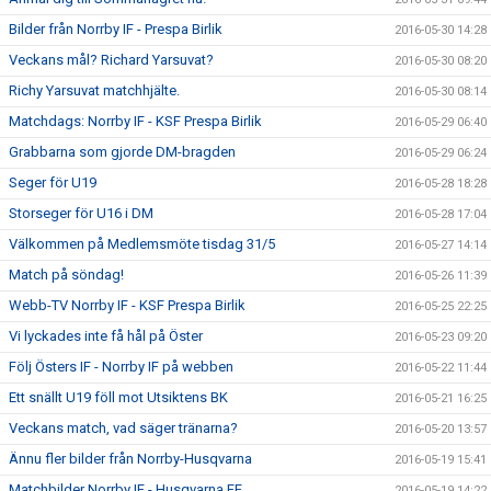
Bilder från Norrby IF - Prespa Birlik
2016-05-30 14:28
Veckans mål? Richard Yarsuvat?
2016-05-30 08:20
Richy Yarsuvat matchhjälte.
2016-05-30 08:14
Matchdags: Norrby IF - KSF Prespa Birlik
2016-05-29 06:40
Grabbarna som gjorde DM-bragden
2016-05-29 06:24
Seger för U19
2016-05-28 18:28
Storseger för U16 i DM
2016-05-28 17:04
Välkommen på Medlemsmöte tisdag 31/5
2016-05-27 14:14
Match på söndag!
2016-05-26 11:39
Webb-TV Norrby IF - KSF Prespa Birlik
2016-05-25 22:25
Vi lyckades inte få hål på Öster
2016-05-23 09:20
Följ Östers IF - Norrby IF på webben
2016-05-22 11:44
Ett snällt U19 föll mot Utsiktens BK
2016-05-21 16:25
Veckans match, vad säger tränarna?
2016-05-20 13:57
Ännu fler bilder från Norrby-Husqvarna
2016-05-19 15:41
Matchbilder Norrby IF - Husqvarna FF
2016-05-19 14:22