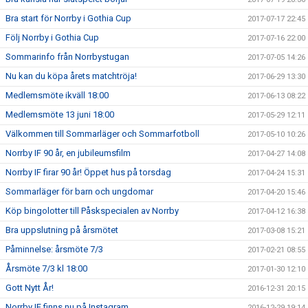
Bra start för Norrby i Gothia Cup
2017-07-17 22:45
Följ Norrby i Gothia Cup
2017-07-16 22:00
Sommarinfo från Norrbystugan
2017-07-05 14:26
Nu kan du köpa årets matchtröja!
2017-06-29 13:30
Medlemsmöte ikväll 18:00
2017-06-13 08:22
Medlemsmöte 13 juni 18:00
2017-05-29 12:11
Välkommen till Sommarläger och Sommarfotboll
2017-05-10 10:26
Norrby IF 90 år, en jubileumsfilm
2017-04-27 14:08
Norrby IF firar 90 år! Öppet hus på torsdag
2017-04-24 15:31
Sommarläger för barn och ungdomar
2017-04-20 15:46
Köp bingolotter till Påskspecialen av Norrby
2017-04-12 16:38
Bra uppslutning på årsmötet
2017-03-08 15:21
Påminnelse: årsmöte 7/3
2017-02-21 08:55
Årsmöte 7/3 kl 18:00
2017-01-30 12:10
Gott Nytt År!
2016-12-31 20:15
Norrby IF finns nu på Instagram
2016-12-29 19:14