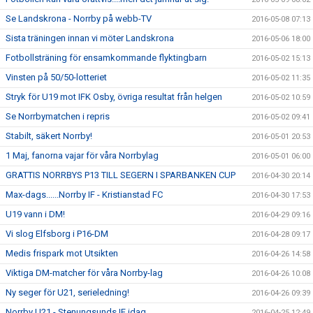
Se Landskrona - Norrby på webb-TV
2016-05-08 07:13
Sista träningen innan vi möter Landskrona
2016-05-06 18:00
Fotbollsträning för ensamkommande flyktingbarn
2016-05-02 15:13
Vinsten på 50/50-lotteriet
2016-05-02 11:35
Stryk för U19 mot IFK Osby, övriga resultat från helgen
2016-05-02 10:59
Se Norrbymatchen i repris
2016-05-02 09:41
Stabilt, säkert Norrby!
2016-05-01 20:53
1 Maj, fanorna vajar för våra Norrbylag
2016-05-01 06:00
GRATTIS NORRBYS P13 TILL SEGERN I SPARBANKEN CUP
2016-04-30 20:14
Max-dags......Norrby IF - Kristianstad FC
2016-04-30 17:53
U19 vann i DM!
2016-04-29 09:16
Vi slog Elfsborg i P16-DM
2016-04-28 09:17
Medis frispark mot Utsikten
2016-04-26 14:58
Viktiga DM-matcher för våra Norrby-lag
2016-04-26 10:08
Ny seger för U21, serieledning!
2016-04-26 09:39
Norrby U21 - Stenungsunds IF idag
2016-04-25 12:49