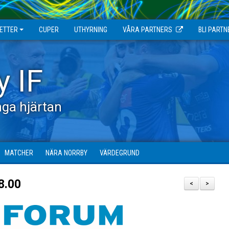
JETTER
CUPER
UTHYRNING
VÅRA PARTNERS
BLI PARTN
y IF
ga hjärtan
MATCHER
NÄRA NORRBY
VÄRDEGRUND
8.00
<
>