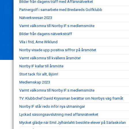
Bilder från dagens träff med Affärsnätverket
Partnergolf i samarbete med Bredareds Golfklubb
Nätverksresan 2023
Varmt välkomna till Norrby IF:s medlemsmöte
Bilder från dagens nätverksträff
Vila i frid, Arne Wiklund
Norrby visade upp positiva siffror på årsmötet
Varmt välkomna till kvällens årsmöte!
Norrby IF kallar till årsmöte
Stort tack för allt, Björn!
Medlemskap 2023
Varmt välkomna till Norrby IF:s medlemsmöte
TV: Klubbchef David Kryssman berättar om Norrbys väg framåt
Norrby IF står redo inför nya utmaningar
Lyckad säsongsavslutning med affärsnätverket
Mycket glädje när Emil Jylhänlahti besökte elever på Särlaskolan