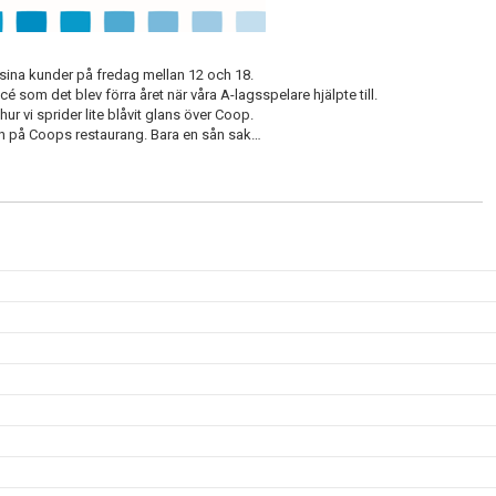
 sina kunder på fredag mellan 12 och 18.
é som det blev förra året när våra A-lagsspelare hjälpte till.
ur vi sprider lite blåvit glans över Coop.
n på Coops restaurang. Bara en sån sak…