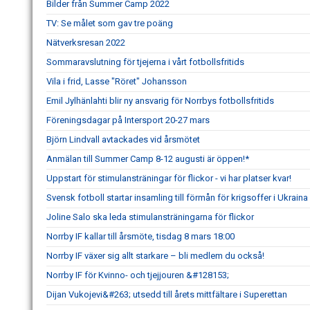
Bilder från Summer Camp 2022
TV: Se målet som gav tre poäng
Nätverksresan 2022
Sommaravslutning för tjejerna i vårt fotbollsfritids
Vila i frid, Lasse "Röret" Johansson
Emil Jylhänlahti blir ny ansvarig för Norrbys fotbollsfritids
Föreningsdagar på Intersport 20-27 mars
Björn Lindvall avtackades vid årsmötet
Anmälan till Summer Camp 8-12 augusti är öppen!*
Uppstart för stimulansträningar för flickor - vi har platser kvar!
Svensk fotboll startar insamling till förmån för krigsoffer i Ukraina
Joline Salo ska leda stimulansträningarna för flickor
Norrby IF kallar till årsmöte, tisdag 8 mars 18:00
Norrby IF växer sig allt starkare – bli medlem du också!
Norrby IF för Kvinno- och tjejjouren &#128153;
Dijan Vukojevi&#263; utsedd till årets mittfältare i Superettan