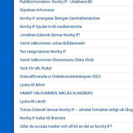
Publikinformation: Norrby IF - Utsiktens BK
Styrelsen Informerar
Norrby IF arrangerar återigen Samhällsmatchen
Norrby IF bjuder in till medlemsmöte
Jonathan Edenvik lämnar Norrby IF!
Varmt välkommen Johan Brådenmark!
Teo Helge lämnar Norrby IF
Varmt Välkommen Chisomnazu Chika Chidi
Tack för allt, Ricky!
Diskvalificerade ur Distriktsmästerskapen 2025
Lycka till Albin!
VARMT VÄLKOMMEN, NIKLAS KLINGBERG
Lycka till Lendi!
Tobias Edenvik lämnar Norrby IF – arbetet fortsätter enligt vår lång
Norrby IF kallar till årsmöte
Gillar du sociala medier och vill bli en del av Norrby IF?