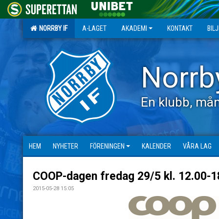
NORRBY IF
A-LAGET
AKADEMI
KONTAKT
BIL
Norrb
En klubb, mån
HEM
NYHETER
FÖRENINGEN
KALENDER
VÅRA LAG
COOP-dagen fredag 29/5 kl. 12.00-1
2015-05-28 15:05