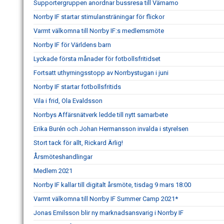
Supportergruppen anordnar bussresa till Värnamo
Norrby IF startar stimulansträningar för flickor
Varmt välkomna till Norrby IF:s medlemsmöte
Norrby IF för Världens barn
Lyckade första månader för fotbollsfritidset
Fortsatt uthyrningsstopp av Norrbystugan i juni
Norrby IF startar fotbollsfritids
Vila i frid, Ola Evaldsson
Norrbys Affärsnätverk ledde till nytt samarbete
Erika Burén och Johan Hermansson invalda i styrelsen
Stort tack för allt, Rickard Ärlig!
Årsmöteshandlingar
Medlem 2021
Norrby IF kallar till digitalt årsmöte, tisdag 9 mars 18:00
Varmt välkomna till Norrby IF Summer Camp 2021*
Jonas Emilsson blir ny marknadsansvarig i Norrby IF