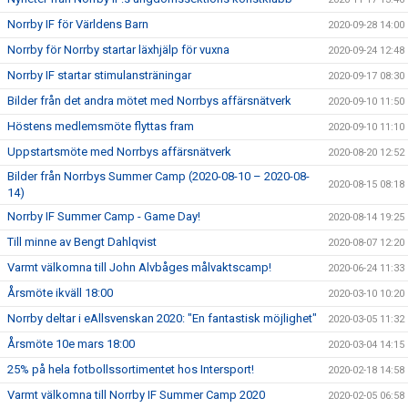
Norrby IF för Världens Barn
2020-09-28 14:00
Norrby för Norrby startar läxhjälp för vuxna
2020-09-24 12:48
Norrby IF startar stimulansträningar
2020-09-17 08:30
Bilder från det andra mötet med Norrbys affärsnätverk
2020-09-10 11:50
Höstens medlemsmöte flyttas fram
2020-09-10 11:10
Uppstartsmöte med Norrbys affärsnätverk
2020-08-20 12:52
Bilder från Norrbys Summer Camp (2020-08-10 – 2020-08-
2020-08-15 08:18
14)
Norrby IF Summer Camp - Game Day!
2020-08-14 19:25
Till minne av Bengt Dahlqvist
2020-08-07 12:20
Varmt välkomna till John Alvbåges målvaktscamp!
2020-06-24 11:33
Årsmöte ikväll 18:00
2020-03-10 10:20
Norrby deltar i eAllsvenskan 2020: "En fantastisk möjlighet"
2020-03-05 11:32
Årsmöte 10e mars 18:00
2020-03-04 14:15
25% på hela fotbollssortimentet hos Intersport!
2020-02-18 14:58
Varmt välkomna till Norrby IF Summer Camp 2020
2020-02-05 06:58