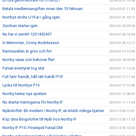
En bra genomkörare för U19/U21
2016-02-07 10:38
Betala medlemsavgiften innan den 10 februari
2016-02-01 11:03
Norrbys stolta U19 är i gång igen.
2016-01-31 10:17
Zumban startar igen.
2016-01-24 09:54
Nu har vi swish! 1231452457
2016-01-20 16:54
In Memorian, Conny Andréasson
2016-01-20 12:17
Ramnavallen är grön och fin!
2016-01-19 15:00
Norrby växer och behöver fler!
2016-01-18 09:09
Futsal-äventyret tog slut
2016-01-17 12:26
Full fartr framåt, håll tätt bakåt P15!
2016-01-17 11:54
Lycka till Norrbys P15
2016-01-17 10:30
Norrby testar nya spelare
2016-01-12 08:42
Nu startar träningarna för Norrby IF
2016-01-11 11:43
Nyårslöftet: Bli medlem i Norrby IF, en klubb många hjärtan
2015-12-30 12:07
Köp dina Bingolotter till Nyår hos Norrby IF
2015-12-30 11:33
Norrby IF P15 i Finalspel Futsal DM
2015-12-30 10:53