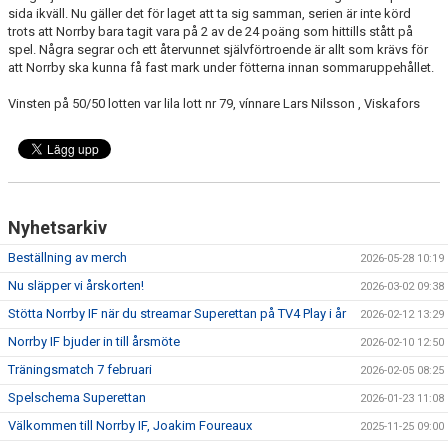
sida ikväll. Nu gäller det för laget att ta sig samman, serien är inte körd
trots att Norrby bara tagit vara på 2 av de 24 poäng som hittills stått på
spel. Några segrar och ett återvunnet självförtroende är allt som krävs för
att Norrby ska kunna få fast mark under fötterna innan sommaruppehållet.
Vinsten på 50/50 lotten var lila lott nr 79, vínnare Lars Nilsson , Viskafors
Nyhetsarkiv
Beställning av merch
2026-05-28 10:19
Nu släpper vi årskorten!
2026-03-02 09:38
Stötta Norrby IF när du streamar Superettan på TV4 Play i år
2026-02-12 13:29
Norrby IF bjuder in till årsmöte
2026-02-10 12:50
Träningsmatch 7 februari
2026-02-05 08:25
Spelschema Superettan
2026-01-23 11:08
Välkommen till Norrby IF, Joakim Foureaux
2025-11-25 09:00