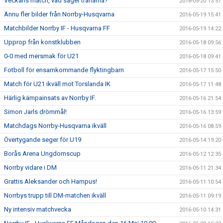
Veckans match, vad säger tränarna?
2016-05-20 13:57
Ännu fler bilder från Norrby-Husqvarna
2016-05-19 15:41
Matchbilder Norrby IF - Husqvarna FF
2016-05-19 14:22
Upprop från konstklubben
2016-05-18 09:56
0-0 med mersmak för U21
2016-05-18 09:41
Fotboll för ensamkommande flyktingbarn
2016-05-17 15:50
Match för U21 ikväll mot Torslanda IK
2016-05-17 11:48
Härlig kämpainsats av Norrby IF.
2016-05-16 21:54
Simon Jarls drömmål!
2016-05-16 13:59
Matchdags Norrby-Husqvarna ikväll
2016-05-16 08:59
Övertygande seger för U19
2016-05-14 19:20
Borås Arena Ungdomscup
2016-05-12 12:35
Norrby vidare i DM
2016-05-11 21:34
Grattis Aleksander och Hampus!
2016-05-11 10:54
Norrbys trupp till DM-matchen ikväll
2016-05-11 09:19
Ny intensiv matchvecka
2016-05-10 14:31