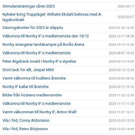
Stimulansträningar våren 2025
2025-02-17
Nyheter kring Truppläget: Wilhelm Ekdahl belönas med A-
2025-02-07
lagskontrakt
Säsongskorten för 2025 är släppta
2025-01-30 16:20
Välkomna till Norrby IF:s medlemsmöte den 19/12
2024-12-17 08:28
Norrby arrangerar landskamper på Borås Arena
2024-10-15 10:30
Välkomna till Norrby IF:s medlemsmöte
2024-08-07 10:42
Peter Algebäck invald i Norrby IF:s styrelse
2024-03-12 19:00
Stort tack för allt, Jesper Mild
2024-03-12 15:24
Varmt välkomna till kvällens årsmöte
2024-03-05 08:55
Norrby IF kallar till årsmöte
2024-02-15 10:16
Bilder från höstens medlemsmöte
2023-11-22 12:39
Välkomna till Norrby IF:s medlemsmöte
2023-11-17 11:29
Varmt välkommen till Norrby IF, Anton Wall!
2023-11-01 16:11
Vila i frid, Conny Aldorsson
2023-10-25 13:59
Vila i frid, Reino Börjesson
2023-10-22 14:49