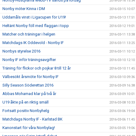
Norrby-Husqvarna webb-TV sänds på lördag
2016-03-16 15:34
Norrby möter Kinna i DM
2016-03-15 10:07
Uddamåls vinst i Ligacupen för U19!
2016-03-13 17:51
Heltänt Norrby föll med flaggan i topp
2016-03-12 19:01
Matcher och träningar i helgen
2016-03-11 13:38
Matchdags IK Oddevold - Norrby IF
2016-03-11 13:25
Norrbys styrelse 2016
2016-03-11 10:12
Norrby IF inför träningsavgifter
2016-03-10 12:10
Träning för flickor och pojkar 8 till 12 år
2016-03-10 11:45
Välbesökt årsmöte för Norrby IF
2016-03-10 09:36
Silly Season Söderettan 2016
2016-03-09 16:38
Abbas Mohamad klar på två år
2016-03-09 10:01
U19 åkte på en riktig smäll
2016-03-08 10:33
Fortsatt positiv Norrbyhelg
2016-03-06 19:04
Matchdags Norrby IF - Karlstad BK
2016-03-06 11:45
Kanonstart för våra Norrbylag!
2016-03-05 19:06