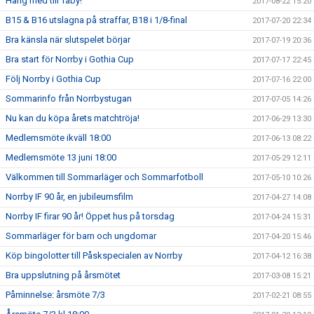
Häng med till Täby!
2017-08-22 15:20
B15 & B16 utslagna på straffar, B18 i 1/8-final
2017-07-20 22:34
Bra känsla när slutspelet börjar
2017-07-19 20:36
Bra start för Norrby i Gothia Cup
2017-07-17 22:45
Följ Norrby i Gothia Cup
2017-07-16 22:00
Sommarinfo från Norrbystugan
2017-07-05 14:26
Nu kan du köpa årets matchtröja!
2017-06-29 13:30
Medlemsmöte ikväll 18:00
2017-06-13 08:22
Medlemsmöte 13 juni 18:00
2017-05-29 12:11
Välkommen till Sommarläger och Sommarfotboll
2017-05-10 10:26
Norrby IF 90 år, en jubileumsfilm
2017-04-27 14:08
Norrby IF firar 90 år! Öppet hus på torsdag
2017-04-24 15:31
Sommarläger för barn och ungdomar
2017-04-20 15:46
Köp bingolotter till Påskspecialen av Norrby
2017-04-12 16:38
Bra uppslutning på årsmötet
2017-03-08 15:21
Påminnelse: årsmöte 7/3
2017-02-21 08:55