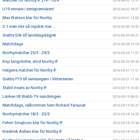
Matcher för Norrby IF 2/4 - 10/4
2016-04-02 19:31
U19 vinnare i seriepremiären!
2016-04-02 18:47
Max Watson klar för Norrby
2016-04-01 13:00
2-1 men inte så mycket mer....
2016-03-30 10:45
Grattis Erik till landslagslägret
2016-03-29 09:21
Matchdags
2016-03-28 19:18
Norrbymatcher 25/3 - 29/3
2016-03-24 11:57
Köp bingolotter, stöd Norrby IF
2016-03-23 09:36
Helgens matcher för Norrby IF
2016-03-21 11:51
Grattis P13 till seriesegern i Vinterserien
2016-03-21 11:50
Stabil insats av Norrby IF
2016-03-19 16:06
Länken till Webb-TV-sändningen
2016-03-19 08:41
Matchdags, välkommen hem Richard Yarsuvat
2016-03-19 05:27
Norrbymatcher 18/3 - 20/3
2016-03-18 14:20
Fehim Smajlovic klar för Norrby IF
2016-03-18 10:34
Kreshnik Asllani klar för Norrby IF
2016-03-18 10:25