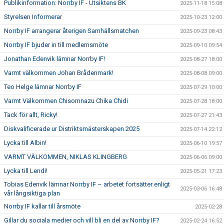
Publikinformation: Norrby IF - Utsiktens BK
2025-11-18 15:08
Styrelsen Informerar
2025-10-23 12:00
Norrby IF arrangerar återigen Samhällsmatchen
2025-09-23 08:43
Norrby IF bjuder in till medlemsmöte
2025-09-10 09:54
Jonathan Edenvik lämnar Norrby IF!
2025-08-27 18:00
Varmt välkommen Johan Brådenmark!
2025-08-08 09:00
Teo Helge lämnar Norrby IF
2025-07-29 10:00
Varmt Välkommen Chisomnazu Chika Chidi
2025-07-28 18:00
Tack för allt, Ricky!
2025-07-27 21:43
Diskvalificerade ur Distriktsmästerskapen 2025
2025-07-14 22:12
Lycka till Albin!
2025-06-10 19:57
VARMT VÄLKOMMEN, NIKLAS KLINGBERG
2025-06-06 09:00
Lycka till Lendi!
2025-05-21 17:23
Tobias Edenvik lämnar Norrby IF – arbetet fortsätter enligt
2025-03-06 16:48
vår långsiktiga plan
Norrby IF kallar till årsmöte
2025-02-28
Gillar du sociala medier och vill bli en del av Norrby IF?
2025-02-24 16:52