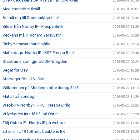
U19 - Gerdskens BK, kvartsfinal i DM ikväll
2016-06-01 10:38
Medlemsmötet ikväll
2016-05-31 10:07
Anmäl dig till Sommarlägret nu!
2016-05-31 09:44
Bilder från Norrby IF - Prespa Birlik
2016-05-30 14:28
Veckans mål? Richard Yarsuvat?
2016-05-30 08:20
Richy Yarsuvat matchhjälte.
2016-05-30 08:14
Matchdags: Norrby IF - KSF Prespa Birlik
2016-05-29 06:40
Grabbarna som gjorde DM-bragden
2016-05-29 06:24
Seger för U19
2016-05-28 18:28
Storseger för U16 i DM
2016-05-28 17:04
Välkommen på Medlemsmöte tisdag 31/5
2016-05-27 14:14
Match på söndag!
2016-05-26 11:39
Webb-TV Norrby IF - KSF Prespa Birlik
2016-05-25 22:25
Vi lyckades inte få hål på Öster
2016-05-23 09:20
Följ Östers IF - Norrby IF på webben
2016-05-22 11:44
Ett snällt U19 föll mot Utsiktens BK
2016-05-21 16:25