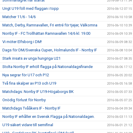
Sommarlägret har startat
2016-06-13 11:34
Ungt U19 föll med flaggan i topp
2016-06-12 07:15
Matcher 11/6 - 14/6
2016-06-10 10:58
Match, Derby, Ramnavallen, Fri entré för tjejer, Välkomna
2016-06-10 10:39
Norrby IF - FC Trollhättan Ramnavallen 14/6 kl. 19.00
2016-06-09 10:39
Vi möter Elfsborg i DM!
2016-06-09 08:32
Dags för DM/Svenska Cupen, Holmalunds IF - Norrby IF
2016-06-08 10:04
Stark insats av unga hungriga U21
2016-06-07 08:35
Stolta Norrby IF erhöll flagga på Nationaldagsfirande
2016-06-06 17:12
Nya segrar för U17 och P12
2016-06-05 20:02
Två fina skalper av P13 och U19
2016-06-05 16:58
Matchdags: Norrby IF U19-Högaborgs BK
2016-06-05 07:33
Onödig förlust för Norrby
2016-06-05 07:25
Matchdags Tvååkers IF - Norrby IF
2016-06-04 09:34
Norrby IF erhåller en Svensk Flagga på Nationaldagen.
2016-06-03 11:13
U19 säkert vidare till semifinal
2016-06-01 21:12