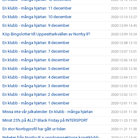
En klubb - många hjärtan: 11 december
2020-12-11 12:00
En klubb - många hjärtan: 10 december
2020-12-10 12:27
En klubb - många hjärtan: 9 december
2020-12-09 14:45
Köp Bingolotter till Uppesittarkvällen av Norrby IF!
2020-12-09 10:24
En klubb - många hjärtan: 8 december
2020-12-08 12:10
En klubb - många hjärtan: 7 december
2020-12-07 12:01
En klubb - många hjärtan: 6 december
2020-12-06 14:52
En klubb - många hjärtan: 5 december
2020-12-05 12:30
En klubb - många hjärtan: 4 december
2020-12-04 12:11
En klubb - många hjärtan: 3 december
2020-12-03 12:10
En klubb - många hjärtan: 2 december
2020-12-02 12:11
En klubb - många hjärtan: 1 december
2020-12-01 11:56
Missa inte vår julkalender: En klubb - många hjärtan
2020-12-01 11:30
Minst 25% på ALLT! Black Friday på INTERSPORT
2020-11-23 17:00
En stor Norrbyprofil har gått ur tiden
2020-11-21 11:30
Nyheter från Norrby IF:s ungdomssektions konstklubb
2020-11-17 13:46