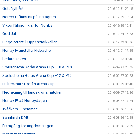
Årsmöte 7/3 kl 18:00
2017-01-30 12:10
Gott Nytt År!
2016-12-31 20:15
Norrby IF finns nu på Instagram
2016-12-29 19:14
Viktor Nilsson klar för Norrby
2016-12-28 16:41
God Jul!
2016-12-24 15:23
Bingolotter till Uppesittarkvällen
2016-12-09 08:36
Norrby IF anställer klubbchef
2016-12-01 17:55
Ledare sökes
2016-10-23 09:46
Spelschema Borås Arena Cup F10 & P10
2016-09-27 20:05
Spelschema Borås Arena Cup F12 & P12
2016-09-27 09:23
Fulltecknat* i Borås Arena Cup!
2016-09-09 08:40
Nedräkning till landskronamatchen
2016-09-07 12:26
Norrby IF på Norrbydagen
2016-08-27 17:24
Tvååkers IF hemma*
2016-08-26 13:16
Semifinal i DM!
2016-08-26 12:58
Framgång för ungdomslagen
2016-08-26 12:29