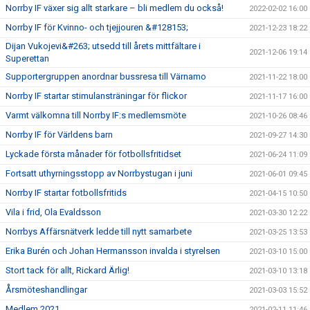
Norrby IF växer sig allt starkare – bli medlem du också!
2022-02-02 16:00
Norrby IF för Kvinno- och tjejjouren &#128153;
2021-12-23 18:22
Dijan Vukojevi&#263; utsedd till årets mittfältare i
2021-12-06 19:14
Superettan
Supportergruppen anordnar bussresa till Värnamo
2021-11-22 18:00
Norrby IF startar stimulansträningar för flickor
2021-11-17 16:00
Varmt välkomna till Norrby IF:s medlemsmöte
2021-10-26 08:46
Norrby IF för Världens barn
2021-09-27 14:30
Lyckade första månader för fotbollsfritidset
2021-06-24 11:09
Fortsatt uthyrningsstopp av Norrbystugan i juni
2021-06-01 09:45
Norrby IF startar fotbollsfritids
2021-04-15 10:50
Vila i frid, Ola Evaldsson
2021-03-30 12:22
Norrbys Affärsnätverk ledde till nytt samarbete
2021-03-25 13:53
Erika Burén och Johan Hermansson invalda i styrelsen
2021-03-10 15:00
Stort tack för allt, Rickard Ärlig!
2021-03-10 13:18
Årsmöteshandlingar
2021-03-03 15:52
Medlem 2021
2021-02-11 11:46