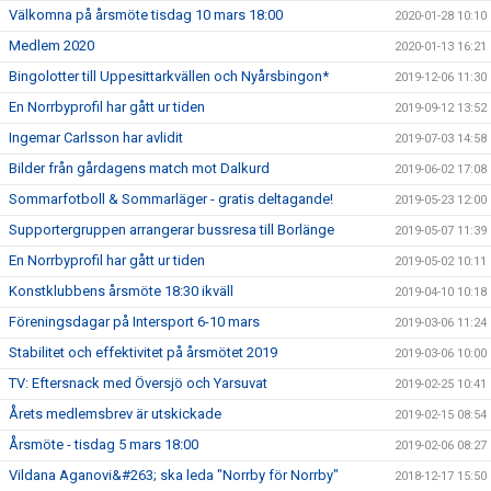
Välkomna på årsmöte tisdag 10 mars 18:00
2020-01-28 10:10
Medlem 2020
2020-01-13 16:21
Bingolotter till Uppesittarkvällen och Nyårsbingon*
2019-12-06 11:30
En Norrbyprofil har gått ur tiden
2019-09-12 13:52
Ingemar Carlsson har avlidit
2019-07-03 14:58
Bilder från gårdagens match mot Dalkurd
2019-06-02 17:08
Sommarfotboll & Sommarläger - gratis deltagande!
2019-05-23 12:00
Supportergruppen arrangerar bussresa till Borlänge
2019-05-07 11:39
En Norrbyprofil har gått ur tiden
2019-05-02 10:11
Konstklubbens årsmöte 18:30 ikväll
2019-04-10 10:18
Föreningsdagar på Intersport 6-10 mars
2019-03-06 11:24
Stabilitet och effektivitet på årsmötet 2019
2019-03-06 10:00
TV: Eftersnack med Översjö och Yarsuvat
2019-02-25 10:41
Årets medlemsbrev är utskickade
2019-02-15 08:54
Årsmöte - tisdag 5 mars 18:00
2019-02-06 08:27
Vildana Aganovi&#263; ska leda "Norrby för Norrby"
2018-12-17 15:50