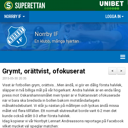
NORRBY IF
LOGGA IN
Norrby IF
En klubb, många hjärtan
HEM
Grymt, orättvist, ofokuserat
<
>
2015-05-30 20:35
NYHETER
Visst är fotbollen grym, orättvis....Men ändå, vi gör en dålig första halvlek,
släpper in två billiga mål på vår högerkant. Andra halvlek är en enda lång
FÖRENINGEN
press mot Oskarshamnsmålet men tyvärr är vi fruktansvärt ofokuserade
när vi bara ska bredsida in bollen bakom motståndarlagets
målvaktsdebutant. Vi står ju nästan på mållinjen och lyckas ändå missa
KALENDER
målet vid flera tillfällen. Ett normalt slutresultat borde varit 6-2 men det
kunde också stått 0-3 efter första halvlek.
VÅRA LAG
Idag kopierar vi vår Norrbyit Lennart Andreassons reportage på Facebook
vilket mycket väl speglar matchen: