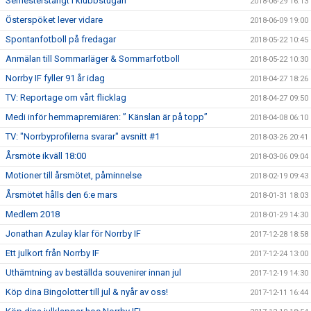
Semesterstängt i klubbstugan
2018-06-29 16:13
Österspöket lever vidare
2018-06-09 19:00
Spontanfotboll på fredagar
2018-05-22 10:45
Anmälan till Sommarläger & Sommarfotboll
2018-05-22 10:30
Norrby IF fyller 91 år idag
2018-04-27 18:26
TV: Reportage om vårt flicklag
2018-04-27 09:50
Medi inför hemmapremiären: ” Känslan är på topp”
2018-04-08 06:10
TV: "Norrbyprofilerna svarar" avsnitt #1
2018-03-26 20:41
Årsmöte ikväll 18:00
2018-03-06 09:04
Motioner till årsmötet, påminnelse
2018-02-19 09:43
Årsmötet hålls den 6:e mars
2018-01-31 18:03
Medlem 2018
2018-01-29 14:30
Jonathan Azulay klar för Norrby IF
2017-12-28 18:58
Ett julkort från Norrby IF
2017-12-24 13:00
Uthämtning av beställda souvenirer innan jul
2017-12-19 14:30
Köp dina Bingolotter till jul & nyår av oss!
2017-12-11 16:44