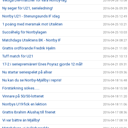
Viktiga DM-matcher för våra Norrby-lag
2016-04-26 10:08
Ny seger för U21, serieledning!
2016-04-26 09:39
Norrby U21 - Stenungsunds IF idag
2016-04-25 12:49
1 poäng med mersmak mot Utsikten
2016-04-25 10:21
Succéhelg för Norrbylagen
2016-04-25 10:03
Matchdags Utsiktens BK - Norrby IF
2016-04-24 08:27
Grattis ordförande Fredrik Hjelm
2016-04-21 11:00
Tuff match för U21
2016-04-21 10:13
17-2 i seriepremiären! Enes Poyraz gjorde 12 mål!
2016-04-21 09:31
Nu startar seriespelet på allvar
2016-04-19 09:36
Nu kan du se Norrby-Mjällby i repris!
2016-04-18 16:48
Förstärkning sökes......
2016-04-18 15:58
Vinnare på 50/50-lotteriet
2016-04-18 11:20
Norrbys U19 fick en lektion
2016-04-18 11:06
Grattis Ibrahim Alushaj till frieriet
2016-04-17 08:36
Vi var bättre än Mjällby!
2016-04-17 08:18