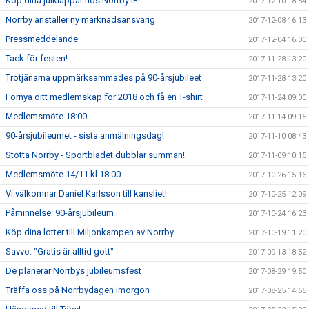
Köp dina julklappar hos Norrby IF!
2017-12-10 18:54
Norrby anställer ny marknadsansvarig
2017-12-08 16:13
Pressmeddelande
2017-12-04 16:00
Tack för festen!
2017-11-28 13:20
Trotjänarna uppmärksammades på 90-årsjubileet
2017-11-28 13:20
Förnya ditt medlemskap för 2018 och få en T-shirt
2017-11-24 09:00
Medlemsmöte 18:00
2017-11-14 09:15
90-årsjubileumet - sista anmälningsdag!
2017-11-10 08:43
Stötta Norrby - Sportbladet dubblar summan!
2017-11-09 10:15
Medlemsmöte 14/11 kl 18:00
2017-10-26 15:16
Vi välkomnar Daniel Karlsson till kansliet!
2017-10-25 12:09
Påminnelse: 90-årsjubileum
2017-10-24 16:23
Köp dina lotter till Miljonkampen av Norrby
2017-10-19 11:20
Savvo: "Gratis är alltid gott"
2017-09-13 18:52
De planerar Norrbys jubileumsfest
2017-08-29 19:50
Träffa oss på Norrbydagen imorgon
2017-08-25 14:55