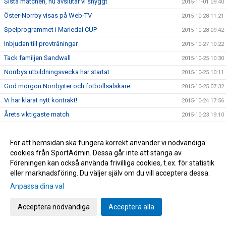
Sista matchen, nu avslutar vi snyggt
2015-11-01 09:40
Öster-Norrby visas på Web-TV
2015-10-28 11:21
Spelprogrammet i Mariedal CUP
2015-10-28 09:42
Inbjudan till provträningar
2015-10-27 10:22
Tack familjen Sandwall
2015-10-25 10:30
Norrbys utbildningsvecka har startat
2015-10-25 10:11
God morgon Norrbyiter och fotbollsälskare
2015-10-25 07:32
Vi har klarat nytt kontrakt!
2015-10-24 17:56
Årets viktigaste match
2015-10-23 19:10
Norrbys P15 spelar DM/SM-kval i Futsal
2015-10-23 10:20
Nu gäller det! Vinna eller försvinna!
För att hemsidan ska fungera korrekt använder vi nödvändiga
2015-10-22 09:40
cookies från SportAdmin. Dessa går inte att stänga av.
Grattis Raymond Fridén
2015-10-20 14:24
Föreningen kan också använda frivilliga cookies, t.ex. för statistik
Norrby orkade inte
2015-10-17 16:45
eller marknadsföring. Du väljer själv om du vill acceptera dessa.
Följ Norrby-matchen live via Borås Tidning
Anpassa dina val
2015-10-16 17:15
NORRBYGALAN DEN 28 NOVEMBER
2015-10-16 13:20
Acceptera nödvändiga
Acceptera alla
Zumban startar 18.30 idag
2015-10-14 13:53