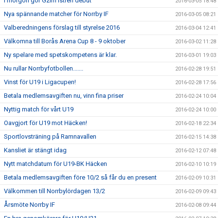
I morgon gör Gzim Istrefi debut
2016-03-05 18:48
Nya spännande matcher för Norrby IF
2016-03-05 08:21
Valberedningens förslag till styrelse 2016
2016-03-04 12:41
Välkomna till Borås Arena Cup 8 - 9 oktober
2016-03-02 11:28
Ny spelare med spetskompetens är klar.
2016-03-01 19:03
Nu rullar Norrbyfotbollen.......
2016-02-28 19:51
Vinst för U19 i Ligacupen!
2016-02-28 17:56
Betala medlemsavgiften nu, vinn fina priser
2016-02-24 10:04
Nyttig match för vårt U19
2016-02-24 10:00
Oavgjort för U19 mot Häcken!
2016-02-18 22:34
Sportlovsträning på Ramnavallen
2016-02-15 14:38
Kansliet är stängt idag
2016-02-12 07:48
Nytt matchdatum för U19-BK Häcken
2016-02-10 10:19
Betala medlemsavgiften före 10/2 så får du en present
2016-02-09 10:31
Välkommen till Norrbylördagen 13/2
2016-02-09 09:43
Årsmöte Norrby IF
2016-02-08 09:44