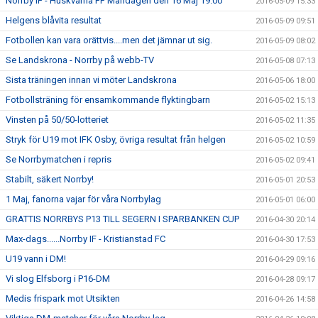
Norrby IF - Huskvarna FF Måndagen den 16 Maj 19.00
2016-05-09 15:33
Helgens blåvita resultat
2016-05-09 09:51
Fotbollen kan vara orättvis....men det jämnar ut sig.
2016-05-09 08:02
Se Landskrona - Norrby på webb-TV
2016-05-08 07:13
Sista träningen innan vi möter Landskrona
2016-05-06 18:00
Fotbollsträning för ensamkommande flyktingbarn
2016-05-02 15:13
Vinsten på 50/50-lotteriet
2016-05-02 11:35
Stryk för U19 mot IFK Osby, övriga resultat från helgen
2016-05-02 10:59
Se Norrbymatchen i repris
2016-05-02 09:41
Stabilt, säkert Norrby!
2016-05-01 20:53
1 Maj, fanorna vajar för våra Norrbylag
2016-05-01 06:00
GRATTIS NORRBYS P13 TILL SEGERN I SPARBANKEN CUP
2016-04-30 20:14
Max-dags......Norrby IF - Kristianstad FC
2016-04-30 17:53
U19 vann i DM!
2016-04-29 09:16
Vi slog Elfsborg i P16-DM
2016-04-28 09:17
Medis frispark mot Utsikten
2016-04-26 14:58