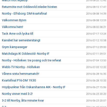
Match mot Mjällby!
2016-08-20 12:43
Returmöte mot Oddevold inleder hösten
2016-08-15 17:47
Norrby - Elfsborg: DM-kvartsfinal
2016-08-08 14:39
Välkommen Björn
2016-08-08 13:59
Välkomna hem!
2016-08-02 08:21
Tack Arne och lycka till
2016-07-17 13:24
Kansliet har semesterstängt
2016-07-12 10:58
Grym kämpaseger
2016-07-12 09:00
Matchdags IK Oddevold- Norrby IF
2016-07-11 09:51
Norrby - Höllviken: tre poäng och tre referat
2016-07-04 13:50
Webb-TV Norrby - Höllviken
2016-07-03 12:32
Vårens sista hemmamatch!
2016-06-28 16:35
Kvartsfinal P16-DM 19:30
2016-06-28 10:33
Höjdpunkter från Oskarshamns AIK - Norrby IF
2016-06-27 15:06
Norrby vinner med 3-2!
2016-06-23 20:20
3-2 till Norrby, åtta minuter kvar
2016-06-23 20:07