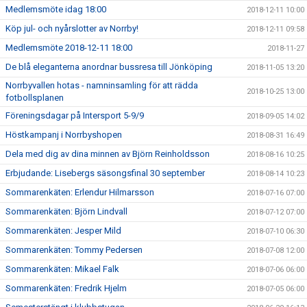
Medlemsmöte idag 18:00
2018-12-11 10:00
Köp jul- och nyårslotter av Norrby!
2018-12-11 09:58
Medlemsmöte 2018-12-11 18:00
2018-11-27
De blå eleganterna anordnar bussresa till Jönköping
2018-11-05 13:20
Norrbyvallen hotas - namninsamling för att rädda
2018-10-25 13:00
fotbollsplanen
Föreningsdagar på Intersport 5-9/9
2018-09-05 14:02
Höstkampanj i Norrbyshopen
2018-08-31 16:49
Dela med dig av dina minnen av Björn Reinholdsson
2018-08-16 10:25
Erbjudande: Lisebergs säsongsfinal 30 september
2018-08-14 10:23
Sommarenkäten: Erlendur Hilmarsson
2018-07-16 07:00
Sommarenkäten: Björn Lindvall
2018-07-12 07:00
Sommarenkäten: Jesper Mild
2018-07-10 06:30
Sommarenkäten: Tommy Pedersen
2018-07-08 12:00
Sommarenkäten: Mikael Falk
2018-07-06 06:00
Sommarenkäten: Fredrik Hjelm
2018-07-05 06:00