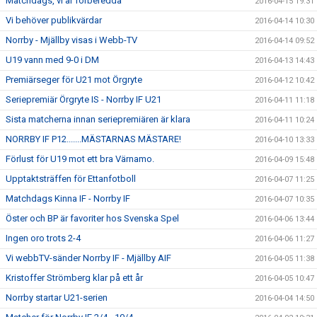
Matchdags, vi är förberedda
2016-04-15 19:31
Vi behöver publikvärdar
2016-04-14 10:30
Norrby - Mjällby visas i Webb-TV
2016-04-14 09:52
U19 vann med 9-0 i DM
2016-04-13 14:43
Premiärseger för U21 mot Örgryte
2016-04-12 10:42
Seriepremiär Örgryte IS - Norrby IF U21
2016-04-11 11:18
Sista matcherna innan seriepremiären är klara
2016-04-11 10:24
NORRBY IF P12.......MÄSTARNAS MÄSTARE!
2016-04-10 13:33
Förlust för U19 mot ett bra Värnamo.
2016-04-09 15:48
Upptaktsträffen för Ettanfotboll
2016-04-07 11:25
Matchdags Kinna IF - Norrby IF
2016-04-07 10:35
Öster och BP är favoriter hos Svenska Spel
2016-04-06 13:44
Ingen oro trots 2-4
2016-04-06 11:27
Vi webbTV-sänder Norrby IF - Mjällby AIF
2016-04-05 11:38
Kristoffer Strömberg klar på ett år
2016-04-05 10:47
Norrby startar U21-serien
2016-04-04 14:50