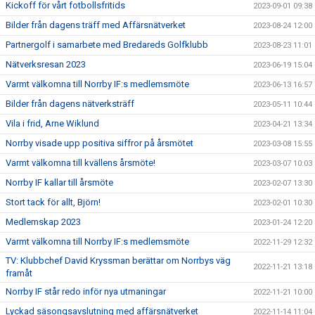
Kickoff för vårt fotbollsfritids
2023-09-01 09:38
Bilder från dagens träff med Affärsnätverket
2023-08-24 12:00
Partnergolf i samarbete med Bredareds Golfklubb
2023-08-23 11:01
Nätverksresan 2023
2023-06-19 15:04
Varmt välkomna till Norrby IF:s medlemsmöte
2023-06-13 16:57
Bilder från dagens nätverksträff
2023-05-11 10:44
Vila i frid, Arne Wiklund
2023-04-21 13:34
Norrby visade upp positiva siffror på årsmötet
2023-03-08 15:55
Varmt välkomna till kvällens årsmöte!
2023-03-07 10:03
Norrby IF kallar till årsmöte
2023-02-07 13:30
Stort tack för allt, Björn!
2023-02-01 10:30
Medlemskap 2023
2023-01-24 12:20
Varmt välkomna till Norrby IF:s medlemsmöte
2022-11-29 12:32
TV: Klubbchef David Kryssman berättar om Norrbys väg
2022-11-21 13:18
framåt
Norrby IF står redo inför nya utmaningar
2022-11-21 10:00
Lyckad säsongsavslutning med affärsnätverket
2022-11-14 11:04