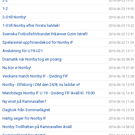
2-2
2016-06-23 19:57
1-2
2016-06-23 19:50
2-0 till Norrby!
2016-06-23 19:36
1-0 till Norrby efter första halvlek!
2016-06-23 19:22
Svenska Fotbollsförbundet frikänner Gzim Istrefi!
2016-06-22 12:41
Spelaravtal-uppförandekod för Norrby IF
2016-06-22 11:59
Avslutning för U19-U21
2016-06-21 13:11
Dramatik när Norrby tog en poäng.
2016-06-20 08:39
Nu kör vi Norrby!
2016-06-19 07:30
Veckans match Norrby IF - Qviding FIF
2016-06-18 12:28
Norrby - Elfsborg i DM den 24/8, nu laddar vi!
2016-06-16 13:59
Matchdags Norrby IF U 19 - Qviding FIF ikväll kl. 19.00
2016-06-16 13:47
Ny vinst på Ramnavallen?
2016-06-16 11:40
Dagbok från Sommarlägret
2016-06-15 13:33
Härlig seger för Norrby IF
2016-06-15 09:02
Norrby-Trollhättan på Ramnavallen ikväll
2016-06-14 08:52