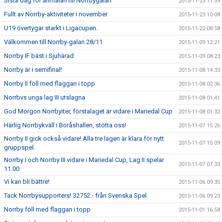
Sista dag för anmälan till Norrbygalan
2015-11-23 11:59
Fullt av Norrby-aktiviteter i november
2015-11-23 10:08
U19 övertygar starkt i Ligacupen.
2015-11-22 08:58
Välkommen till Norrby-galan 28/11
2015-11-09 12:21
Norrby IF bäst i Sjuhärad
2015-11-09 08:23
Norrby är i semifinal!
2015-11-08 14:33
Norrby II föll med flaggan i topp
2015-11-08 02:36
Norrbvs unga lag III utslagna
2015-11-08 01:41
God Morgon Norrbyiter, förstalaget är vidare i Mariedal Cup
2015-11-08 01:32
Härlig Norrbykväll i Boråshallen, stötta oss!
2015-11-07 15:26
Norrby II gick också vidare! Alla tre lagen är klara för nytt
2015-11-07 15:09
gruppspel.
Norrby I och Norrby III vidare i Mariedal Cup, Lag II spelar
2015-11-07 07:33
11.00
Vi kan bli bättre!
2015-11-06 09:35
Tack Norrbysupporters! 32752:- från Svenska Spel
2015-11-06 09:23
Norrby föll med flaggan i topp
2015-11-01 16:58