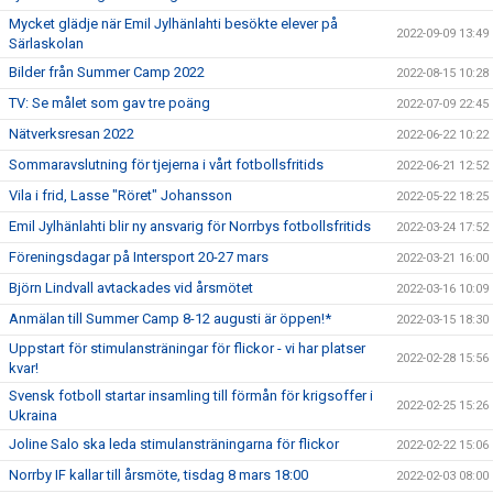
Mycket glädje när Emil Jylhänlahti besökte elever på
2022-09-09 13:49
Särlaskolan
Bilder från Summer Camp 2022
2022-08-15 10:28
TV: Se målet som gav tre poäng
2022-07-09 22:45
Nätverksresan 2022
2022-06-22 10:22
Sommaravslutning för tjejerna i vårt fotbollsfritids
2022-06-21 12:52
Vila i frid, Lasse "Röret" Johansson
2022-05-22 18:25
Emil Jylhänlahti blir ny ansvarig för Norrbys fotbollsfritids
2022-03-24 17:52
Föreningsdagar på Intersport 20-27 mars
2022-03-21 16:00
Björn Lindvall avtackades vid årsmötet
2022-03-16 10:09
Anmälan till Summer Camp 8-12 augusti är öppen!*
2022-03-15 18:30
Uppstart för stimulansträningar för flickor - vi har platser
2022-02-28 15:56
kvar!
Svensk fotboll startar insamling till förmån för krigsoffer i
2022-02-25 15:26
Ukraina
Joline Salo ska leda stimulansträningarna för flickor
2022-02-22 15:06
Norrby IF kallar till årsmöte, tisdag 8 mars 18:00
2022-02-03 08:00