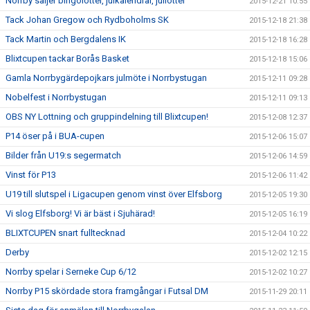
Norrby säljer bingolotter, julkalendrar, jullotter
2015-12-21 10:55
Tack Johan Gregow och Rydboholms SK
2015-12-18 21:38
Tack Martin och Bergdalens IK
2015-12-18 16:28
Blixtcupen tackar Borås Basket
2015-12-18 15:06
Gamla Norrbygärdepojkars julmöte i Norrbystugan
2015-12-11 09:28
Nobelfest i Norrbystugan
2015-12-11 09:13
OBS NY Lottning och gruppindelning till Blixtcupen!
2015-12-08 12:37
P14 öser på i BUA-cupen
2015-12-06 15:07
Bilder från U19:s segermatch
2015-12-06 14:59
Vinst för P13
2015-12-06 11:42
U19 till slutspel i Ligacupen genom vinst över Elfsborg
2015-12-05 19:30
Vi slog Elfsborg! Vi är bäst i Sjuhärad!
2015-12-05 16:19
BLIXTCUPEN snart fulltecknad
2015-12-04 10:22
Derby
2015-12-02 12:15
Norrby spelar i Serneke Cup 6/12
2015-12-02 10:27
Norrby P15 skördade stora framgångar i Futsal DM
2015-11-29 20:11