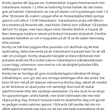
MATCHER
Norrby sjunker allt djupare ner i bottenträsket. Dagens hemmamatch mot
Oskarshamn slutade 1-2 efter en bedrövlig första halvlek där det mesta
gick på halvfart. Oskarshamn var mer på alerten och tog ledningen med 1-0
NÄRA NORRBY
efter 18 minuter då Joakim Lengyel efter en försvarstabbe tilläts springa
igenom och rulla in 1-0 till Oskarshamn. Oskarshamns andra mål tillkom i
VÄRDEGRUND
36:e minuten på liknande sätt, med Robin Östlind som målskytt. Då kändes
det kört för dagen, men bara någon minut därefter återfick vi hoppet då
Marc Axengren tryckte in returen på Rickard Yarsuvats stolpskott. Därefter
spelades halvleken av och vi hoppades på att få se ett nytänt hemmalag
efter pausen.
Norrby var helt klart piggare efter pausvilan och skaffade sig ett klart
spelövertag, delvis beroende på att Oskarshamn backade hem för att slå
vakt om poängen. Norrby skapade mängder av klara målchanser men
lyckades ändå inte få in bollen bakom Oskarshamns målvaktsdebutant
Lucas Hägg Johansson, som med tur och skicklighet lyckades hålla
ställningarna matchen ut.
Norrby har en förmåga att göra motståndarlagets målvakter till riktiga
målvaktslejon, som gör den ena otroliga räddningen efter den andra. Det
beror till stor del på att skärpan saknas hos Norrby idag, säkert ett resultat
av att de känner en ökad press och samtidigt dras med ett stukat
självförtroende efter den olyckliga seriestarten. De ska dock ha en eloge
för uppryckningen i andra halvlek, men tyvärr belönades den inte med
några poäng idag. Rickard Yarsuvat hade tre stolpträffar idag och gjorde
en gedigen insats matchen igenom. I Rickards fall handlar det inte om
dåligt självförtroende utan bara om att han inte hade marginalerna på sin