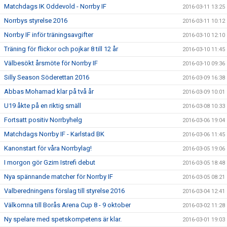
Matchdags IK Oddevold - Norrby IF
2016-03-11 13:25
Norrbys styrelse 2016
2016-03-11 10:12
Norrby IF inför träningsavgifter
2016-03-10 12:10
Träning för flickor och pojkar 8 till 12 år
2016-03-10 11:45
Välbesökt årsmöte för Norrby IF
2016-03-10 09:36
Silly Season Söderettan 2016
2016-03-09 16:38
Abbas Mohamad klar på två år
2016-03-09 10:01
U19 åkte på en riktig smäll
2016-03-08 10:33
Fortsatt positiv Norrbyhelg
2016-03-06 19:04
Matchdags Norrby IF - Karlstad BK
2016-03-06 11:45
Kanonstart för våra Norrbylag!
2016-03-05 19:06
I morgon gör Gzim Istrefi debut
2016-03-05 18:48
Nya spännande matcher för Norrby IF
2016-03-05 08:21
Valberedningens förslag till styrelse 2016
2016-03-04 12:41
Välkomna till Borås Arena Cup 8 - 9 oktober
2016-03-02 11:28
Ny spelare med spetskompetens är klar.
2016-03-01 19:03