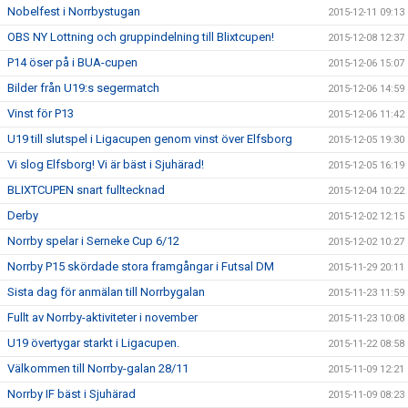
Nobelfest i Norrbystugan
2015-12-11 09:13
OBS NY Lottning och gruppindelning till Blixtcupen!
2015-12-08 12:37
P14 öser på i BUA-cupen
2015-12-06 15:07
Bilder från U19:s segermatch
2015-12-06 14:59
Vinst för P13
2015-12-06 11:42
U19 till slutspel i Ligacupen genom vinst över Elfsborg
2015-12-05 19:30
Vi slog Elfsborg! Vi är bäst i Sjuhärad!
2015-12-05 16:19
BLIXTCUPEN snart fulltecknad
2015-12-04 10:22
Derby
2015-12-02 12:15
Norrby spelar i Serneke Cup 6/12
2015-12-02 10:27
Norrby P15 skördade stora framgångar i Futsal DM
2015-11-29 20:11
Sista dag för anmälan till Norrbygalan
2015-11-23 11:59
Fullt av Norrby-aktiviteter i november
2015-11-23 10:08
U19 övertygar starkt i Ligacupen.
2015-11-22 08:58
Välkommen till Norrby-galan 28/11
2015-11-09 12:21
Norrby IF bäst i Sjuhärad
2015-11-09 08:23