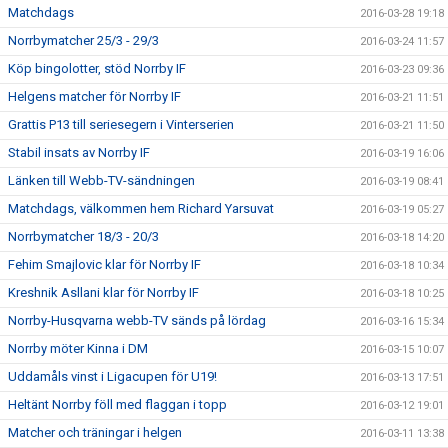
Matchdags
2016-03-28 19:18
Norrbymatcher 25/3 - 29/3
2016-03-24 11:57
Köp bingolotter, stöd Norrby IF
2016-03-23 09:36
Helgens matcher för Norrby IF
2016-03-21 11:51
Grattis P13 till seriesegern i Vinterserien
2016-03-21 11:50
Stabil insats av Norrby IF
2016-03-19 16:06
Länken till Webb-TV-sändningen
2016-03-19 08:41
Matchdags, välkommen hem Richard Yarsuvat
2016-03-19 05:27
Norrbymatcher 18/3 - 20/3
2016-03-18 14:20
Fehim Smajlovic klar för Norrby IF
2016-03-18 10:34
Kreshnik Asllani klar för Norrby IF
2016-03-18 10:25
Norrby-Husqvarna webb-TV sänds på lördag
2016-03-16 15:34
Norrby möter Kinna i DM
2016-03-15 10:07
Uddamåls vinst i Ligacupen för U19!
2016-03-13 17:51
Heltänt Norrby föll med flaggan i topp
2016-03-12 19:01
Matcher och träningar i helgen
2016-03-11 13:38