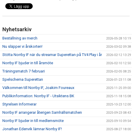
MATCHER
NÄRA NORRBY
VÄRDEGRUND
Nyhetsarkiv
Beställning av merch
2026-05-28 10:19
Nu släpper vi årskorten!
2026-03-02 09:38
Stötta Norrby IF när du streamar Superettan på TV4 Play i år
2026-02-12 13:29
Norrby IF bjuder in till årsmöte
2026-02-10 12:50
Träningsmatch 7 februari
2026-02-05 08:25
Spelschema Superettan
2026-01-23 11:08
Välkommen till Norrby IF, Joakim Foureaux
2025-11-25 09:00
Publikinformation: Norrby IF - Utsiktens BK
2025-11-18 15:08
Styrelsen Informerar
2025-10-23 12:00
Norrby IF arrangerar återigen Samhällsmatchen
2025-09-23 08:43
Norrby IF bjuder in till medlemsmöte
2025-09-10 09:54
Jonathan Edenvik lämnar Norrby IF!
2025-08-27 18:00