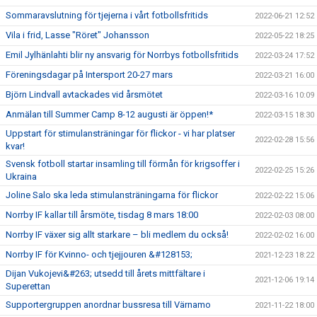
Sommaravslutning för tjejerna i vårt fotbollsfritids
2022-06-21 12:52
Vila i frid, Lasse "Röret" Johansson
2022-05-22 18:25
Emil Jylhänlahti blir ny ansvarig för Norrbys fotbollsfritids
2022-03-24 17:52
Föreningsdagar på Intersport 20-27 mars
2022-03-21 16:00
Björn Lindvall avtackades vid årsmötet
2022-03-16 10:09
Anmälan till Summer Camp 8-12 augusti är öppen!*
2022-03-15 18:30
Uppstart för stimulansträningar för flickor - vi har platser
2022-02-28 15:56
kvar!
Svensk fotboll startar insamling till förmån för krigsoffer i
2022-02-25 15:26
Ukraina
Joline Salo ska leda stimulansträningarna för flickor
2022-02-22 15:06
Norrby IF kallar till årsmöte, tisdag 8 mars 18:00
2022-02-03 08:00
Norrby IF växer sig allt starkare – bli medlem du också!
2022-02-02 16:00
Norrby IF för Kvinno- och tjejjouren &#128153;
2021-12-23 18:22
Dijan Vukojevi&#263; utsedd till årets mittfältare i
2021-12-06 19:14
Superettan
Supportergruppen anordnar bussresa till Värnamo
2021-11-22 18:00