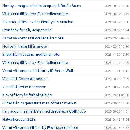
Norrby arrangerar landskamper på Borås Arena
2024-10-15 10:30
Välkomna till Norrby IF:s medlemsmöte
2024-08-07 10:42
Peter Algebäck invald i Norrby IF:s styrelse
2024-03-12 19:00
Stort tack för allt, Jesper Mild
2024-03-12 15:24
Varmt välkomna till kvällens årsmöte
2024-03-05 08:55
Norrby IF kallar till årsmöte
2024-02-15 10:16
Bilder från höstens medlemsmöte
2023-11-22 12:39
Välkomna till Norrby IF:s medlemsmöte
2023-11-17 11:29
Varmt välkommen till Norrby IF, Anton Wall!
2023-11-01 16:11
Vila i frid, Conny Aldorsson
2023-10-25 13:59
Vila i frid, Reino Börjesson
2023-10-22 14:49
Kickoff för vårt fotbollsfritids
2023-09-01 09:38
Bilder från dagens träff med Affärsnätverket
2023-08-24 12:00
Partnergolf i samarbete med Bredareds Golfklubb
2023-08-23 11:01
Nätverksresan 2023
2023-06-19 15:04
Varmt välkomna till Norrby IF:s medlemsmöte
2023-06-13 16:57