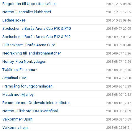
Bingolotter till Uppesittarkvällen
2016-12-09 08:36
Norrby IF anställer klubbchef
2016-12-01 17:55
Ledare sökes
2016-10-23 09:46
Spelschema Borås Arena Cup F10 & P10
2016-09-27 20:05
Spelschema Borås Arena Cup F12 & P12
2016-09-27 09:23
Fulltecknat* i Borås Arena Cup!
2016-09-09 08:40
Nedräkning till landskronamatchen
2016-09-07 12:26
Norrby IF på Norrbydagen
2016-08-27 17:24
Tvååkers IF hemma*
2016-08-26 13:16
Semifinal i DM!
2016-08-26 12:58
Framgång för ungdomslagen
2016-08-26 12:29
Match mot Mjällby!
2016-08-20 12:43
Returmöte mot Oddevold inleder hösten
2016-08-15 17:47
Norrby - Elfsborg: DM-kvartsfinal
2016-08-08 14:39
Välkommen Björn
2016-08-08 13:59
Välkomna hem!
2016-08-02 08:21