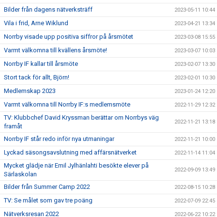
Bilder från dagens nätverksträff
2023-05-11 10:44
Vila i frid, Arne Wiklund
2023-04-21 13:34
Norrby visade upp positiva siffror på årsmötet
2023-03-08 15:55
Varmt välkomna till kvällens årsmöte!
2023-03-07 10:03
Norrby IF kallar till årsmöte
2023-02-07 13:30
Stort tack för allt, Björn!
2023-02-01 10:30
Medlemskap 2023
2023-01-24 12:20
Varmt välkomna till Norrby IF:s medlemsmöte
2022-11-29 12:32
TV: Klubbchef David Kryssman berättar om Norrbys väg
2022-11-21 13:18
framåt
Norrby IF står redo inför nya utmaningar
2022-11-21 10:00
Lyckad säsongsavslutning med affärsnätverket
2022-11-14 11:04
Mycket glädje när Emil Jylhänlahti besökte elever på
2022-09-09 13:49
Särlaskolan
Bilder från Summer Camp 2022
2022-08-15 10:28
TV: Se målet som gav tre poäng
2022-07-09 22:45
Nätverksresan 2022
2022-06-22 10:22