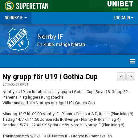
NORRBY IF
LOGGA IN
Norrby IF
En klubb, många hjärtan
HEM
Ny grupp för U19 i Gothia Cup
<
>
2015-06-29 09:31
NYHETER
Norrbys U19 har lottats in i en ny grupp i Gothia Cup, Boys 18, Grupp 32.
Planerna Inlag ligger i Kungsbacka
FÖRENINGEN
Välkomna att följa Norrbys duktiga U19 i Gothia Cup
Måndag 13/7 kl. 09.00 Norrby IF - Pilastro Calcio A.S.D, Italien (Plan Inlag 8)
KALENDER
Tisdag 14/7 kl. 11.50 Jonsereds IF, Sverige - Norrby IF (Plan Inlag 4)
Onsdag 15/7 kl. 12.40 SK Sprint-Jelöy, Norge - Norrby IF (Plan Inlag 8)
VÅRA LAG
Träningsmatch 9/7 kl. 19.00 Norrby IF - Örgryte IS Ramnavallen