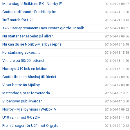
Matchdags Utsiktens BK - Norrby IF
2016-04-24 08:27
Grattis ordförande Fredrik Hjelm
2016-04-21 11:00
Tuff match för U21
2016-04-21 10:13
17-2 i seriepremiären! Enes Poyraz gjorde 12 mål!
2016-04-21 09:31
Nu startar seriespelet på allvar
2016-04-19 09:36
Nu kan du se Norrby-Mjällby i repris!
2016-04-18 16:48
Förstärkning sökes......
2016-04-18 15:58
Vinnare på 50/50-lotteriet
2016-04-18 11:20
Norrbys U19 fick en lektion
2016-04-18 11:06
Grattis Ibrahim Alushaj till frieriet
2016-04-17 08:36
Vi var bättre än Mjällby!
2016-04-17 08:18
Matchdags, vi är förberedda
2016-04-15 19:31
Vi behöver publikvärdar
2016-04-14 10:30
Norrby - Mjällby visas i Webb-TV
2016-04-14 09:52
U19 vann med 9-0 i DM
2016-04-13 14:43
Premiärseger för U21 mot Örgryte
2016-04-12 10:42