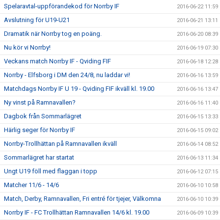
Spelaravtal-uppförandekod för Norrby IF
2016-06-22 11:59
Avslutning för U19-U21
2016-06-21 13:11
Dramatik när Norrby tog en poäng.
2016-06-20 08:39
Nu kör vi Norrby!
2016-06-19 07:30
Veckans match Norrby IF - Qviding FIF
2016-06-18 12:28
Norrby - Elfsborg i DM den 24/8, nu laddar vi!
2016-06-16 13:59
Matchdags Norrby IF U 19 - Qviding FIF ikväll kl. 19.00
2016-06-16 13:47
Ny vinst på Ramnavallen?
2016-06-16 11:40
Dagbok från Sommarlägret
2016-06-15 13:33
Härlig seger för Norrby IF
2016-06-15 09:02
Norrby-Trollhättan på Ramnavallen ikväll
2016-06-14 08:52
Sommarlägret har startat
2016-06-13 11:34
Ungt U19 föll med flaggan i topp
2016-06-12 07:15
Matcher 11/6 - 14/6
2016-06-10 10:58
Match, Derby, Ramnavallen, Fri entré för tjejer, Välkomna
2016-06-10 10:39
Norrby IF - FC Trollhättan Ramnavallen 14/6 kl. 19.00
2016-06-09 10:39