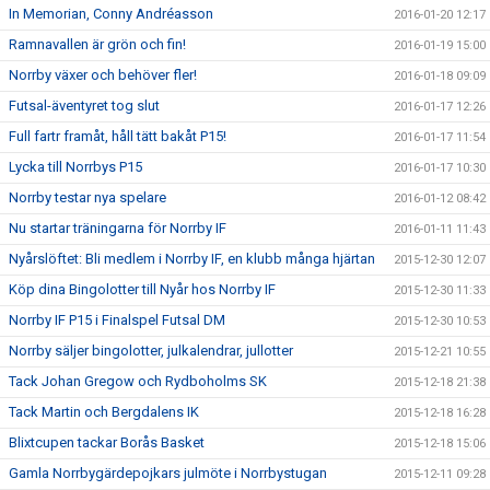
In Memorian, Conny Andréasson
2016-01-20 12:17
Ramnavallen är grön och fin!
2016-01-19 15:00
Norrby växer och behöver fler!
2016-01-18 09:09
Futsal-äventyret tog slut
2016-01-17 12:26
Full fartr framåt, håll tätt bakåt P15!
2016-01-17 11:54
Lycka till Norrbys P15
2016-01-17 10:30
Norrby testar nya spelare
2016-01-12 08:42
Nu startar träningarna för Norrby IF
2016-01-11 11:43
Nyårslöftet: Bli medlem i Norrby IF, en klubb många hjärtan
2015-12-30 12:07
Köp dina Bingolotter till Nyår hos Norrby IF
2015-12-30 11:33
Norrby IF P15 i Finalspel Futsal DM
2015-12-30 10:53
Norrby säljer bingolotter, julkalendrar, jullotter
2015-12-21 10:55
Tack Johan Gregow och Rydboholms SK
2015-12-18 21:38
Tack Martin och Bergdalens IK
2015-12-18 16:28
Blixtcupen tackar Borås Basket
2015-12-18 15:06
Gamla Norrbygärdepojkars julmöte i Norrbystugan
2015-12-11 09:28