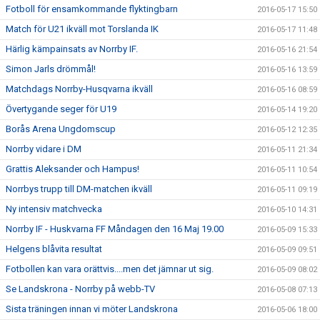
Fotboll för ensamkommande flyktingbarn
2016-05-17 15:50
Match för U21 ikväll mot Torslanda IK
2016-05-17 11:48
Härlig kämpainsats av Norrby IF.
2016-05-16 21:54
Simon Jarls drömmål!
2016-05-16 13:59
Matchdags Norrby-Husqvarna ikväll
2016-05-16 08:59
Övertygande seger för U19
2016-05-14 19:20
Borås Arena Ungdomscup
2016-05-12 12:35
Norrby vidare i DM
2016-05-11 21:34
Grattis Aleksander och Hampus!
2016-05-11 10:54
Norrbys trupp till DM-matchen ikväll
2016-05-11 09:19
Ny intensiv matchvecka
2016-05-10 14:31
Norrby IF - Huskvarna FF Måndagen den 16 Maj 19.00
2016-05-09 15:33
Helgens blåvita resultat
2016-05-09 09:51
Fotbollen kan vara orättvis....men det jämnar ut sig.
2016-05-09 08:02
Se Landskrona - Norrby på webb-TV
2016-05-08 07:13
Sista träningen innan vi möter Landskrona
2016-05-06 18:00