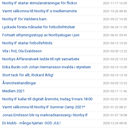
Norrby IF startar stimulansträningar för flickor
2021-11-17 16:00
Varmt välkomna till Norrby IF:s medlemsmöte
2021-10-26 08:46
Norrby IF för Världens barn
2021-09-27 14:30
Lyckade första månader för fotbollsfritidset
2021-06-24 11:09
Fortsatt uthyrningsstopp av Norrbystugan i juni
2021-06-01 09:45
Norrby IF startar fotbollsfritids
2021-04-15 10:50
Vila i frid, Ola Evaldsson
2021-03-30 12:22
Norrbys Affärsnätverk ledde till nytt samarbete
2021-03-25 13:53
Erika Burén och Johan Hermansson invalda i styrelsen
2021-03-10 15:00
Stort tack för allt, Rickard Ärlig!
2021-03-10 13:18
Årsmöteshandlingar
2021-03-03 15:52
Medlem 2021
2021-02-11 11:46
Norrby IF kallar till digitalt årsmöte, tisdag 9 mars 18:00
2021-02-02 10:05
Varmt välkomna till Norrby IF Summer Camp 2021*
2021-01-25 08:21
Jonas Emilsson blir ny marknadsansvarig i Norrby IF
2021-01-07 18:08
En klubb - många hjärtan: GOD JUL!
2020-12-24 08:06