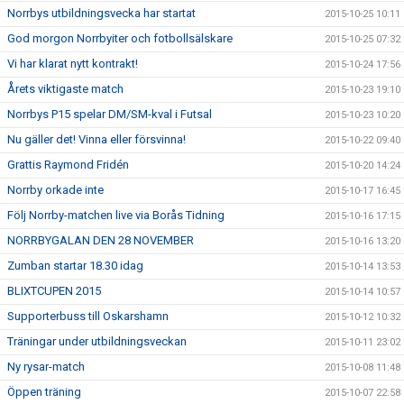
Norrbys utbildningsvecka har startat
2015-10-25 10:11
God morgon Norrbyiter och fotbollsälskare
2015-10-25 07:32
Vi har klarat nytt kontrakt!
2015-10-24 17:56
Årets viktigaste match
2015-10-23 19:10
Norrbys P15 spelar DM/SM-kval i Futsal
2015-10-23 10:20
Nu gäller det! Vinna eller försvinna!
2015-10-22 09:40
Grattis Raymond Fridén
2015-10-20 14:24
Norrby orkade inte
2015-10-17 16:45
Följ Norrby-matchen live via Borås Tidning
2015-10-16 17:15
NORRBYGALAN DEN 28 NOVEMBER
2015-10-16 13:20
Zumban startar 18.30 idag
2015-10-14 13:53
BLIXTCUPEN 2015
2015-10-14 10:57
Supporterbuss till Oskarshamn
2015-10-12 10:32
Träningar under utbildningsveckan
2015-10-11 23:02
Ny rysar-match
2015-10-08 11:48
Öppen träning
2015-10-07 22:58