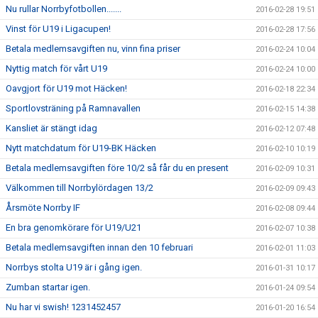
Nu rullar Norrbyfotbollen.......
2016-02-28 19:51
Vinst för U19 i Ligacupen!
2016-02-28 17:56
Betala medlemsavgiften nu, vinn fina priser
2016-02-24 10:04
Nyttig match för vårt U19
2016-02-24 10:00
Oavgjort för U19 mot Häcken!
2016-02-18 22:34
Sportlovsträning på Ramnavallen
2016-02-15 14:38
Kansliet är stängt idag
2016-02-12 07:48
Nytt matchdatum för U19-BK Häcken
2016-02-10 10:19
Betala medlemsavgiften före 10/2 så får du en present
2016-02-09 10:31
Välkommen till Norrbylördagen 13/2
2016-02-09 09:43
Årsmöte Norrby IF
2016-02-08 09:44
En bra genomkörare för U19/U21
2016-02-07 10:38
Betala medlemsavgiften innan den 10 februari
2016-02-01 11:03
Norrbys stolta U19 är i gång igen.
2016-01-31 10:17
Zumban startar igen.
2016-01-24 09:54
Nu har vi swish! 1231452457
2016-01-20 16:54