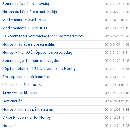
Sommarinfo från Norrbystugan
2017-07-05 14:26
Nu kan du köpa årets matchtröja!
2017-06-29 13:30
Medlemsmöte ikväll 18:00
2017-06-13 08:22
Medlemsmöte 13 juni 18:00
2017-05-29 12:11
Välkommen till Sommarläger och Sommarfotboll
2017-05-10 10:26
Norrby IF 90 år, en jubileumsfilm
2017-04-27 14:08
Norrby IF firar 90 år! Öppet hus på torsdag
2017-04-24 15:31
Sommarläger för barn och ungdomar
2017-04-20 15:46
Köp bingolotter till Påskspecialen av Norrby
2017-04-12 16:38
Bra uppslutning på årsmötet
2017-03-08 15:21
Påminnelse: årsmöte 7/3
2017-02-21 08:55
Årsmöte 7/3 kl 18:00
2017-01-30 12:10
Gott Nytt År!
2016-12-31 20:15
Norrby IF finns nu på Instagram
2016-12-29 19:14
Viktor Nilsson klar för Norrby
2016-12-28 16:41
God Jul!
2016-12-24 15:23