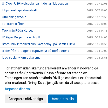
U17 och U19 kvalspelar samt deltar i Ligacupen
2015-10-07 22:06
Inbjudan-Inspirationsträff
2015-10-07 10:06
Utbildningsvecka
2015-10-07 09:58
För stora siffror
2015-10-06 10:03
Tack från Röda Korset
2015-10-05 14:16
U19 gav Degerfors en fight!
2015-10-05 14:05
Storpublik inför kvällens "västderby" på Gamla Ullevi
2015-10-05 10:56
Bilder från lördagens cupäventyr på Borås Arena
2015-10-04 07:09
Idag spelar vi om pokalerna
2015-10-04 06:53
Information inför Borås Arena Ungdomscup
2015-09-30 14:13
För att hemsidan ska fungera korrekt använder vi nödvändiga
Spelschema till Borås Arena Cup
2015-09-30 13:03
cookies från SportAdmin. Dessa går inte att stänga av.
Karta över Borås Arena inför cupen
Föreningen kan också använda frivilliga cookies, t.ex. för statistik
2015-09-30 12:38
eller marknadsföring. Du väljer själv om du vill acceptera dessa.
Bilder från Norrby - Eskilsminne
2015-09-30 12:09
Anpassa dina val
Lottningen till Borås Arena Cup
2015-09-29 15:50
Yarsuvat var skillnaden
2015-09-26 19:36
Acceptera nödvändiga
Acceptera alla
Veckans match i söderettan!
2015-09-26 08:36