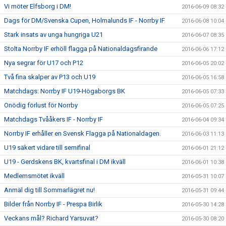
Vi möter Elfsborg i DM!
2016-06-09 08:32
Dags för DM/Svenska Cupen, Holmalunds IF - Norrby IF
2016-06-08 10:04
Stark insats av unga hungriga U21
2016-06-07 08:35
Stolta Norrby IF erhöll flagga på Nationaldagsfirande
2016-06-06 17:12
Nya segrar för U17 och P12
2016-06-05 20:02
Två fina skalper av P13 och U19
2016-06-05 16:58
Matchdags: Norrby IF U19-Högaborgs BK
2016-06-05 07:33
Onödig förlust för Norrby
2016-06-05 07:25
Matchdags Tvååkers IF - Norrby IF
2016-06-04 09:34
Norrby IF erhåller en Svensk Flagga på Nationaldagen.
2016-06-03 11:13
U19 säkert vidare till semifinal
2016-06-01 21:12
U19 - Gerdskens BK, kvartsfinal i DM ikväll
2016-06-01 10:38
Medlemsmötet ikväll
2016-05-31 10:07
Anmäl dig till Sommarlägret nu!
2016-05-31 09:44
Bilder från Norrby IF - Prespa Birlik
2016-05-30 14:28
Veckans mål? Richard Yarsuvat?
2016-05-30 08:20