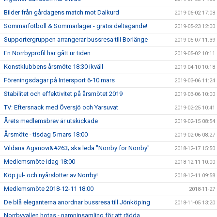
Bilder från gårdagens match mot Dalkurd
2019-06-02 17:08
Sommarfotboll & Sommarläger - gratis deltagande!
2019-05-23 12:00
Supportergruppen arrangerar bussresa till Borlänge
2019-05-07 11:39
En Norrbyprofil har gått ur tiden
2019-05-02 10:11
Konstklubbens årsmöte 18:30 ikväll
2019-04-10 10:18
Föreningsdagar på Intersport 6-10 mars
2019-03-06 11:24
Stabilitet och effektivitet på årsmötet 2019
2019-03-06 10:00
TV: Eftersnack med Översjö och Yarsuvat
2019-02-25 10:41
Årets medlemsbrev är utskickade
2019-02-15 08:54
Årsmöte - tisdag 5 mars 18:00
2019-02-06 08:27
Vildana Aganovi&#263; ska leda "Norrby för Norrby"
2018-12-17 15:50
Medlemsmöte idag 18:00
2018-12-11 10:00
Köp jul- och nyårslotter av Norrby!
2018-12-11 09:58
Medlemsmöte 2018-12-11 18:00
2018-11-27
De blå eleganterna anordnar bussresa till Jönköping
2018-11-05 13:20
Norrbyvallen hotas - namninsamling för att rädda