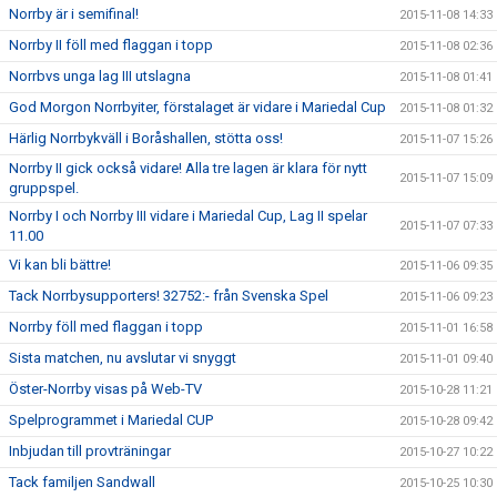
Norrby är i semifinal!
2015-11-08 14:33
Norrby II föll med flaggan i topp
2015-11-08 02:36
Norrbvs unga lag III utslagna
2015-11-08 01:41
God Morgon Norrbyiter, förstalaget är vidare i Mariedal Cup
2015-11-08 01:32
Härlig Norrbykväll i Boråshallen, stötta oss!
2015-11-07 15:26
Norrby II gick också vidare! Alla tre lagen är klara för nytt
2015-11-07 15:09
gruppspel.
Norrby I och Norrby III vidare i Mariedal Cup, Lag II spelar
2015-11-07 07:33
11.00
Vi kan bli bättre!
2015-11-06 09:35
Tack Norrbysupporters! 32752:- från Svenska Spel
2015-11-06 09:23
Norrby föll med flaggan i topp
2015-11-01 16:58
Sista matchen, nu avslutar vi snyggt
2015-11-01 09:40
Öster-Norrby visas på Web-TV
2015-10-28 11:21
Spelprogrammet i Mariedal CUP
2015-10-28 09:42
Inbjudan till provträningar
2015-10-27 10:22
Tack familjen Sandwall
2015-10-25 10:30