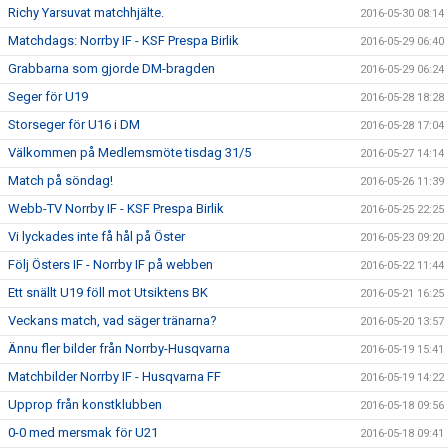
Richy Yarsuvat matchhjälte.
2016-05-30 08:14
Matchdags: Norrby IF - KSF Prespa Birlik
2016-05-29 06:40
Grabbarna som gjorde DM-bragden
2016-05-29 06:24
Seger för U19
2016-05-28 18:28
Storseger för U16 i DM
2016-05-28 17:04
Välkommen på Medlemsmöte tisdag 31/5
2016-05-27 14:14
Match på söndag!
2016-05-26 11:39
Webb-TV Norrby IF - KSF Prespa Birlik
2016-05-25 22:25
Vi lyckades inte få hål på Öster
2016-05-23 09:20
Följ Östers IF - Norrby IF på webben
2016-05-22 11:44
Ett snällt U19 föll mot Utsiktens BK
2016-05-21 16:25
Veckans match, vad säger tränarna?
2016-05-20 13:57
Ännu fler bilder från Norrby-Husqvarna
2016-05-19 15:41
Matchbilder Norrby IF - Husqvarna FF
2016-05-19 14:22
Upprop från konstklubben
2016-05-18 09:56
0-0 med mersmak för U21
2016-05-18 09:41