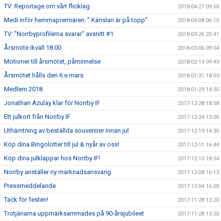
TV: Reportage om vårt flicklag
2018-04-27 09:50
Medi inför hemmapremiären: ” Känslan är på topp”
2018-04-08 06:10
TV: "Norrbyprofilerna svarar" avsnitt #1
2018-03-26 20:41
Årsmöte ikväll 18:00
2018-03-06 09:04
Motioner till årsmötet, påminnelse
2018-02-19 09:43
Årsmötet hålls den 6:e mars
2018-01-31 18:03
Medlem 2018
2018-01-29 14:30
Jonathan Azulay klar för Norrby IF
2017-12-28 18:58
Ett julkort från Norrby IF
2017-12-24 13:00
Uthämtning av beställda souvenirer innan jul
2017-12-19 14:30
Köp dina Bingolotter till jul & nyår av oss!
2017-12-11 16:44
Köp dina julklappar hos Norrby IF!
2017-12-10 18:54
Norrby anställer ny marknadsansvarig
2017-12-08 16:13
Pressmeddelande
2017-12-04 16:00
Tack för festen!
2017-11-28 13:20
Trotjänarna uppmärksammades på 90-årsjubileet
2017-11-28 13:20