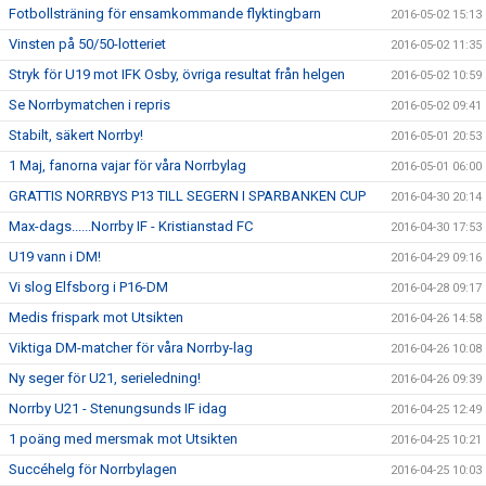
Fotbollsträning för ensamkommande flyktingbarn
2016-05-02 15:13
Vinsten på 50/50-lotteriet
2016-05-02 11:35
Stryk för U19 mot IFK Osby, övriga resultat från helgen
2016-05-02 10:59
Se Norrbymatchen i repris
2016-05-02 09:41
Stabilt, säkert Norrby!
2016-05-01 20:53
1 Maj, fanorna vajar för våra Norrbylag
2016-05-01 06:00
GRATTIS NORRBYS P13 TILL SEGERN I SPARBANKEN CUP
2016-04-30 20:14
Max-dags......Norrby IF - Kristianstad FC
2016-04-30 17:53
U19 vann i DM!
2016-04-29 09:16
Vi slog Elfsborg i P16-DM
2016-04-28 09:17
Medis frispark mot Utsikten
2016-04-26 14:58
Viktiga DM-matcher för våra Norrby-lag
2016-04-26 10:08
Ny seger för U21, serieledning!
2016-04-26 09:39
Norrby U21 - Stenungsunds IF idag
2016-04-25 12:49
1 poäng med mersmak mot Utsikten
2016-04-25 10:21
Succéhelg för Norrbylagen
2016-04-25 10:03