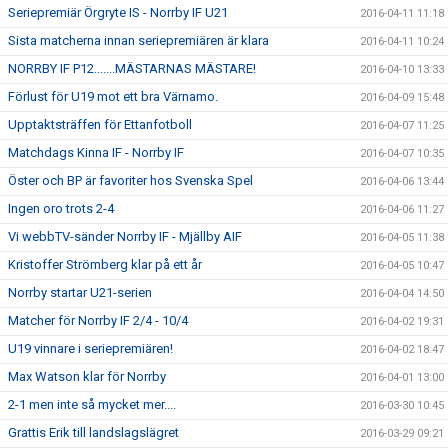
Seriepremiär Örgryte IS - Norrby IF U21
2016-04-11 11:18
Sista matcherna innan seriepremiären är klara
2016-04-11 10:24
NORRBY IF P12.......MÄSTARNAS MÄSTARE!
2016-04-10 13:33
Förlust för U19 mot ett bra Värnamo.
2016-04-09 15:48
Upptaktsträffen för Ettanfotboll
2016-04-07 11:25
Matchdags Kinna IF - Norrby IF
2016-04-07 10:35
Öster och BP är favoriter hos Svenska Spel
2016-04-06 13:44
Ingen oro trots 2-4
2016-04-06 11:27
Vi webbTV-sänder Norrby IF - Mjällby AIF
2016-04-05 11:38
Kristoffer Strömberg klar på ett år
2016-04-05 10:47
Norrby startar U21-serien
2016-04-04 14:50
Matcher för Norrby IF 2/4 - 10/4
2016-04-02 19:31
U19 vinnare i seriepremiären!
2016-04-02 18:47
Max Watson klar för Norrby
2016-04-01 13:00
2-1 men inte så mycket mer....
2016-03-30 10:45
Grattis Erik till landslagslägret
2016-03-29 09:21