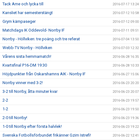
Tack Arne och lycka till
2016-07-17 13:24
Kansliet har semesterstängt
2016-07-12 10:58
Grym kämpaseger
2016-07-12 09:00
Matchdags IK Oddevold- Norrby IF
2016-07-11 09:51
Norrby - Höllviken: tre poäng och tre referat
2016-07-04 13:50
Webb-TV Norrby - Höllviken
2016-07-03 12:32
Vårens sista hemmamatch!
2016-06-28 16:35
Kvartsfinal P16-DM 19:30
2016-06-28 10:33
Höjdpunkter från Oskarshamns AIK - Norrby IF
2016-06-27 15:06
Norrby vinner med 3-2!
2016-06-23 20:20
3-2 till Norrby, åtta minuter kvar
2016-06-23 20:07
2-2
2016-06-23 19:57
1-2
2016-06-23 19:50
2-0 till Norrby!
2016-06-23 19:36
1-0 till Norrby efter första halvlek!
2016-06-23 19:22
Svenska Fotbollsförbundet frikänner Gzim Istrefi!
2016-06-22 12:41