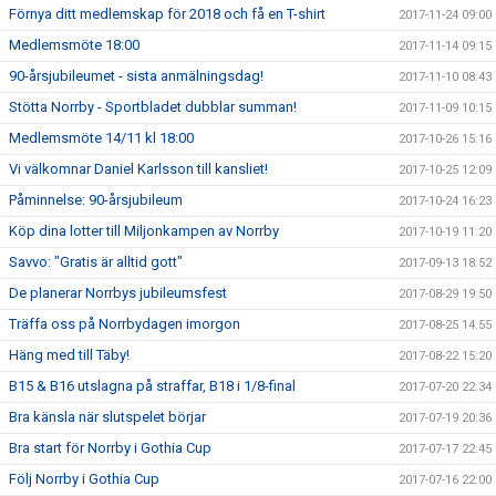
Förnya ditt medlemskap för 2018 och få en T-shirt
2017-11-24 09:00
Medlemsmöte 18:00
2017-11-14 09:15
90-årsjubileumet - sista anmälningsdag!
2017-11-10 08:43
Stötta Norrby - Sportbladet dubblar summan!
2017-11-09 10:15
Medlemsmöte 14/11 kl 18:00
2017-10-26 15:16
Vi välkomnar Daniel Karlsson till kansliet!
2017-10-25 12:09
Påminnelse: 90-årsjubileum
2017-10-24 16:23
Köp dina lotter till Miljonkampen av Norrby
2017-10-19 11:20
Savvo: "Gratis är alltid gott"
2017-09-13 18:52
De planerar Norrbys jubileumsfest
2017-08-29 19:50
Träffa oss på Norrbydagen imorgon
2017-08-25 14:55
Häng med till Täby!
2017-08-22 15:20
B15 & B16 utslagna på straffar, B18 i 1/8-final
2017-07-20 22:34
Bra känsla när slutspelet börjar
2017-07-19 20:36
Bra start för Norrby i Gothia Cup
2017-07-17 22:45
Följ Norrby i Gothia Cup
2017-07-16 22:00