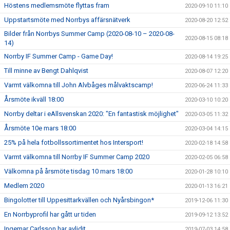
Höstens medlemsmöte flyttas fram
2020-09-10 11:10
Uppstartsmöte med Norrbys affärsnätverk
2020-08-20 12:52
Bilder från Norrbys Summer Camp (2020-08-10 – 2020-08-
2020-08-15 08:18
14)
Norrby IF Summer Camp - Game Day!
2020-08-14 19:25
Till minne av Bengt Dahlqvist
2020-08-07 12:20
Varmt välkomna till John Alvbåges målvaktscamp!
2020-06-24 11:33
Årsmöte ikväll 18:00
2020-03-10 10:20
Norrby deltar i eAllsvenskan 2020: "En fantastisk möjlighet"
2020-03-05 11:32
Årsmöte 10e mars 18:00
2020-03-04 14:15
25% på hela fotbollssortimentet hos Intersport!
2020-02-18 14:58
Varmt välkomna till Norrby IF Summer Camp 2020
2020-02-05 06:58
Välkomna på årsmöte tisdag 10 mars 18:00
2020-01-28 10:10
Medlem 2020
2020-01-13 16:21
Bingolotter till Uppesittarkvällen och Nyårsbingon*
2019-12-06 11:30
En Norrbyprofil har gått ur tiden
2019-09-12 13:52
Ingemar Carlsson har avlidit
2019-07-03 14:58