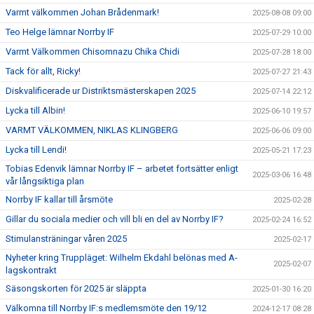
Varmt välkommen Johan Brådenmark!
2025-08-08 09:00
Teo Helge lämnar Norrby IF
2025-07-29 10:00
Varmt Välkommen Chisomnazu Chika Chidi
2025-07-28 18:00
Tack för allt, Ricky!
2025-07-27 21:43
Diskvalificerade ur Distriktsmästerskapen 2025
2025-07-14 22:12
Lycka till Albin!
2025-06-10 19:57
VARMT VÄLKOMMEN, NIKLAS KLINGBERG
2025-06-06 09:00
Lycka till Lendi!
2025-05-21 17:23
Tobias Edenvik lämnar Norrby IF – arbetet fortsätter enligt
2025-03-06 16:48
vår långsiktiga plan
Norrby IF kallar till årsmöte
2025-02-28
Gillar du sociala medier och vill bli en del av Norrby IF?
2025-02-24 16:52
Stimulansträningar våren 2025
2025-02-17
Nyheter kring Truppläget: Wilhelm Ekdahl belönas med A-
2025-02-07
lagskontrakt
Säsongskorten för 2025 är släppta
2025-01-30 16:20
Välkomna till Norrby IF:s medlemsmöte den 19/12
2024-12-17 08:28