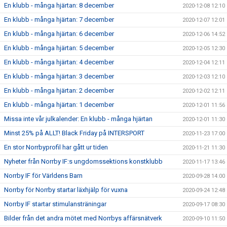
En klubb - många hjärtan: 8 december
2020-12-08 12:10
En klubb - många hjärtan: 7 december
2020-12-07 12:01
En klubb - många hjärtan: 6 december
2020-12-06 14:52
En klubb - många hjärtan: 5 december
2020-12-05 12:30
En klubb - många hjärtan: 4 december
2020-12-04 12:11
En klubb - många hjärtan: 3 december
2020-12-03 12:10
En klubb - många hjärtan: 2 december
2020-12-02 12:11
En klubb - många hjärtan: 1 december
2020-12-01 11:56
Missa inte vår julkalender: En klubb - många hjärtan
2020-12-01 11:30
Minst 25% på ALLT! Black Friday på INTERSPORT
2020-11-23 17:00
En stor Norrbyprofil har gått ur tiden
2020-11-21 11:30
Nyheter från Norrby IF:s ungdomssektions konstklubb
2020-11-17 13:46
Norrby IF för Världens Barn
2020-09-28 14:00
Norrby för Norrby startar läxhjälp för vuxna
2020-09-24 12:48
Norrby IF startar stimulansträningar
2020-09-17 08:30
Bilder från det andra mötet med Norrbys affärsnätverk
2020-09-10 11:50