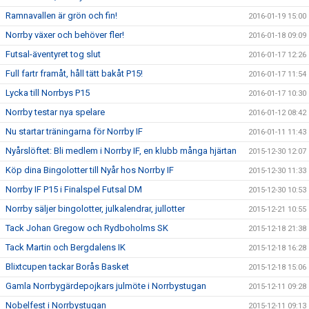
Ramnavallen är grön och fin!
2016-01-19 15:00
Norrby växer och behöver fler!
2016-01-18 09:09
Futsal-äventyret tog slut
2016-01-17 12:26
Full fartr framåt, håll tätt bakåt P15!
2016-01-17 11:54
Lycka till Norrbys P15
2016-01-17 10:30
Norrby testar nya spelare
2016-01-12 08:42
Nu startar träningarna för Norrby IF
2016-01-11 11:43
Nyårslöftet: Bli medlem i Norrby IF, en klubb många hjärtan
2015-12-30 12:07
Köp dina Bingolotter till Nyår hos Norrby IF
2015-12-30 11:33
Norrby IF P15 i Finalspel Futsal DM
2015-12-30 10:53
Norrby säljer bingolotter, julkalendrar, jullotter
2015-12-21 10:55
Tack Johan Gregow och Rydboholms SK
2015-12-18 21:38
Tack Martin och Bergdalens IK
2015-12-18 16:28
Blixtcupen tackar Borås Basket
2015-12-18 15:06
Gamla Norrbygärdepojkars julmöte i Norrbystugan
2015-12-11 09:28
Nobelfest i Norrbystugan
2015-12-11 09:13