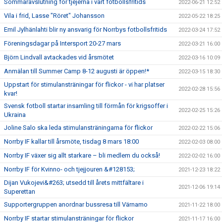
Sommaravslutning för tjejerna i vårt fotbollsfritids
2022-06-21 12:52
Vila i frid, Lasse "Röret" Johansson
2022-05-22 18:25
Emil Jylhänlahti blir ny ansvarig för Norrbys fotbollsfritids
2022-03-24 17:52
Föreningsdagar på Intersport 20-27 mars
2022-03-21 16:00
Björn Lindvall avtackades vid årsmötet
2022-03-16 10:09
Anmälan till Summer Camp 8-12 augusti är öppen!*
2022-03-15 18:30
Uppstart för stimulansträningar för flickor - vi har platser
2022-02-28 15:56
kvar!
Svensk fotboll startar insamling till förmån för krigsoffer i
2022-02-25 15:26
Ukraina
Joline Salo ska leda stimulansträningarna för flickor
2022-02-22 15:06
Norrby IF kallar till årsmöte, tisdag 8 mars 18:00
2022-02-03 08:00
Norrby IF växer sig allt starkare – bli medlem du också!
2022-02-02 16:00
Norrby IF för Kvinno- och tjejjouren &#128153;
2021-12-23 18:22
Dijan Vukojevi&#263; utsedd till årets mittfältare i
2021-12-06 19:14
Superettan
Supportergruppen anordnar bussresa till Värnamo
2021-11-22 18:00
Norrby IF startar stimulansträningar för flickor
2021-11-17 16:00