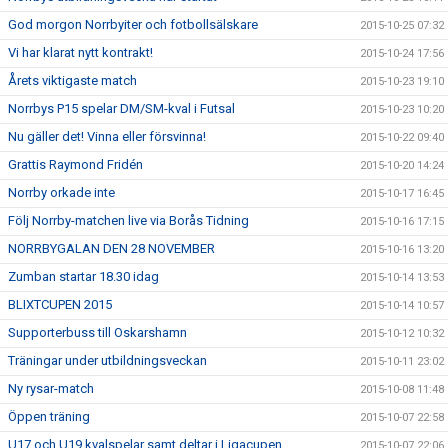
God morgon Norrbyiter och fotbollsälskare
2015-10-25 07:32
Vi har klarat nytt kontrakt!
2015-10-24 17:56
Årets viktigaste match
2015-10-23 19:10
Norrbys P15 spelar DM/SM-kval i Futsal
2015-10-23 10:20
Nu gäller det! Vinna eller försvinna!
2015-10-22 09:40
Grattis Raymond Fridén
2015-10-20 14:24
Norrby orkade inte
2015-10-17 16:45
Följ Norrby-matchen live via Borås Tidning
2015-10-16 17:15
NORRBYGALAN DEN 28 NOVEMBER
2015-10-16 13:20
Zumban startar 18.30 idag
2015-10-14 13:53
BLIXTCUPEN 2015
2015-10-14 10:57
Supporterbuss till Oskarshamn
2015-10-12 10:32
Träningar under utbildningsveckan
2015-10-11 23:02
Ny rysar-match
2015-10-08 11:48
Öppen träning
2015-10-07 22:58
U17 och U19 kvalspelar samt deltar i Ligacupen
2015-10-07 22:06