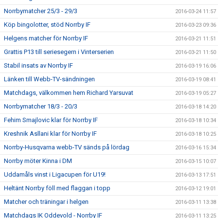
Norrbymatcher 25/3 - 29/3
2016-03-24 11:57
Köp bingolotter, stöd Norrby IF
2016-03-23 09:36
Helgens matcher för Norrby IF
2016-03-21 11:51
Grattis P13 till seriesegern i Vinterserien
2016-03-21 11:50
Stabil insats av Norrby IF
2016-03-19 16:06
Länken till Webb-TV-sändningen
2016-03-19 08:41
Matchdags, välkommen hem Richard Yarsuvat
2016-03-19 05:27
Norrbymatcher 18/3 - 20/3
2016-03-18 14:20
Fehim Smajlovic klar för Norrby IF
2016-03-18 10:34
Kreshnik Asllani klar för Norrby IF
2016-03-18 10:25
Norrby-Husqvarna webb-TV sänds på lördag
2016-03-16 15:34
Norrby möter Kinna i DM
2016-03-15 10:07
Uddamåls vinst i Ligacupen för U19!
2016-03-13 17:51
Heltänt Norrby föll med flaggan i topp
2016-03-12 19:01
Matcher och träningar i helgen
2016-03-11 13:38
Matchdags IK Oddevold - Norrby IF
2016-03-11 13:25