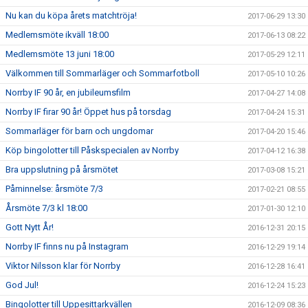
Nu kan du köpa årets matchtröja!
2017-06-29 13:30
Medlemsmöte ikväll 18:00
2017-06-13 08:22
Medlemsmöte 13 juni 18:00
2017-05-29 12:11
Välkommen till Sommarläger och Sommarfotboll
2017-05-10 10:26
Norrby IF 90 år, en jubileumsfilm
2017-04-27 14:08
Norrby IF firar 90 år! Öppet hus på torsdag
2017-04-24 15:31
Sommarläger för barn och ungdomar
2017-04-20 15:46
Köp bingolotter till Påskspecialen av Norrby
2017-04-12 16:38
Bra uppslutning på årsmötet
2017-03-08 15:21
Påminnelse: årsmöte 7/3
2017-02-21 08:55
Årsmöte 7/3 kl 18:00
2017-01-30 12:10
Gott Nytt År!
2016-12-31 20:15
Norrby IF finns nu på Instagram
2016-12-29 19:14
Viktor Nilsson klar för Norrby
2016-12-28 16:41
God Jul!
2016-12-24 15:23
Bingolotter till Uppesittarkvällen
2016-12-09 08:36