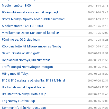
Medlemsmöte 18:00
2017-11-14 09:15
90-årsjubileumet - sista anmälningsdag!
2017-11-10 08:43
Stötta Norrby - Sportbladet dubblar summan!
2017-11-09 10:15
Medlemsmöte 14/11 kl 18:00
2017-10-26 15:16
Vi välkomnar Daniel Karlsson till kansliet!
2017-10-25 12:09
Påminnelse: 90-årsjubileum
2017-10-24 16:23
Köp dina lotter till Miljonkampen av Norrby
2017-10-19 11:20
Savvo: "Gratis är alltid gott"
2017-09-13 18:52
De planerar Norrbys jubileumsfest
2017-08-29 19:50
Träffa oss på Norrbydagen imorgon
2017-08-25 14:55
Häng med till Täby!
2017-08-22 15:20
B15 & B16 utslagna på straffar, B18 i 1/8-final
2017-07-20 22:34
Bra känsla när slutspelet börjar
2017-07-19 20:36
Bra start för Norrby i Gothia Cup
2017-07-17 22:45
Följ Norrby i Gothia Cup
2017-07-16 22:00
Sommarinfo från Norrbystugan
2017-07-05 14:26