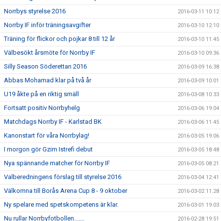
Norrbys styrelse 2016
2016-03-11 10:12
Norrby IF inför träningsavgifter
2016-03-10 12:10
Träning för flickor och pojkar 8 till 12 år
2016-03-10 11:45
Välbesökt årsmöte för Norrby IF
2016-03-10 09:36
Silly Season Söderettan 2016
2016-03-09 16:38
Abbas Mohamad klar på två år
2016-03-09 10:01
U19 åkte på en riktig smäll
2016-03-08 10:33
Fortsatt positiv Norrbyhelg
2016-03-06 19:04
Matchdags Norrby IF - Karlstad BK
2016-03-06 11:45
Kanonstart för våra Norrbylag!
2016-03-05 19:06
I morgon gör Gzim Istrefi debut
2016-03-05 18:48
Nya spännande matcher för Norrby IF
2016-03-05 08:21
Valberedningens förslag till styrelse 2016
2016-03-04 12:41
Välkomna till Borås Arena Cup 8 - 9 oktober
2016-03-02 11:28
Ny spelare med spetskompetens är klar.
2016-03-01 19:03
Nu rullar Norrbyfotbollen.......
2016-02-28 19:51