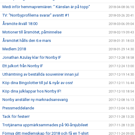
Medi inför hemmapremiären: ” Känslan är på topp”
2018-04-08 06:10
TV: "Norrbyprofilerna svarar" avsnitt #1
2018-03-26 20:41
Årsmöte ikväll 18:00
2018-03-06 09:04
Motioner till årsmötet, påminnelse
2018-02-19 09:43
Årsmötet hålls den 6:e mars
2018-01-31 18:03
Medlem 2018
2018-01-29 14:30
Jonathan Azulay klar för Norrby IF
2017-12-28 18:58
Ett julkort från Norrby IF
2017-12-24 13:00
Uthämtning av beställda souvenirer innan jul
2017-12-19 14:30
Köp dina Bingolotter till jul & nyår av oss!
2017-12-11 16:44
Köp dina julklappar hos Norrby IF!
2017-12-10 18:54
Norrby anställer ny marknadsansvarig
2017-12-08 16:13
Pressmeddelande
2017-12-04 16:00
Tack för festen!
2017-11-28 13:20
Trotjänarna uppmärksammades på 90-årsjubileet
2017-11-28 13:20
Förnya ditt medlemskap för 2018 och få en T-shirt
2017-11-24 09:00