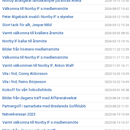
Norrby arrangerar landskamper på Borås Arena
2024-10-15 10:30
Välkomna till Norrby IF:s medlemsmöte
2024-08-07 10:42
Peter Algebäck invald i Norrby IF:s styrelse
2024-03-12 19:00
Stort tack för allt, Jesper Mild
2024-03-12 15:24
Varmt välkomna till kvällens årsmöte
2024-03-05 08:55
Norrby IF kallar till årsmöte
2024-02-15 10:16
Bilder från höstens medlemsmöte
2023-11-22 12:39
Välkomna till Norrby IF:s medlemsmöte
2023-11-17 11:29
Varmt välkommen till Norrby IF, Anton Wall!
2023-11-01 16:11
Vila i frid, Conny Aldorsson
2023-10-25 13:59
Vila i frid, Reino Börjesson
2023-10-22 14:49
Kickoff för vårt fotbollsfritids
2023-09-01 09:38
Bilder från dagens träff med Affärsnätverket
2023-08-24 12:00
Partnergolf i samarbete med Bredareds Golfklubb
2023-08-23 11:01
Nätverksresan 2023
2023-06-19 15:04
Varmt välkomna till Norrby IF:s medlemsmöte
2023-06-13 16:57