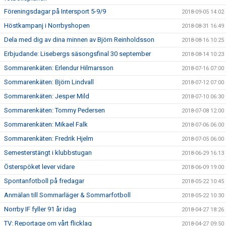
Föreningsdagar på Intersport 5-9/9
2018-09-05 14:02
Höstkampanj i Norrbyshopen
2018-08-31 16:49
Dela med dig av dina minnen av Björn Reinholdsson
2018-08-16 10:25
Erbjudande: Lisebergs säsongsfinal 30 september
2018-08-14 10:23
Sommarenkäten: Erlendur Hilmarsson
2018-07-16 07:00
Sommarenkäten: Björn Lindvall
2018-07-12 07:00
Sommarenkäten: Jesper Mild
2018-07-10 06:30
Sommarenkäten: Tommy Pedersen
2018-07-08 12:00
Sommarenkäten: Mikael Falk
2018-07-06 06:00
Sommarenkäten: Fredrik Hjelm
2018-07-05 06:00
Semesterstängt i klubbstugan
2018-06-29 16:13
Österspöket lever vidare
2018-06-09 19:00
Spontanfotboll på fredagar
2018-05-22 10:45
Anmälan till Sommarläger & Sommarfotboll
2018-05-22 10:30
Norrby IF fyller 91 år idag
2018-04-27 18:26
TV: Reportage om vårt flicklag
2018-04-27 09:50