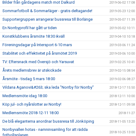
Bilder från gårdagens match mot Dalkurd
2019-06-02 17:08
Sommarfotboll & Sommarläger - gratis deltagande!
2019-05-23 12:00
Supportergruppen arrangerar bussresa till Borlänge
2019-05-07 11:39
En Norrbyprofil har gått ur tiden
2019-05-02 10:11
Konstklubbens årsmöte 18:30 ikväll
2019-04-10 10:18
Föreningsdagar på Intersport 6-10 mars
2019-03-06 11:24
Stabilitet och effektivitet på årsmötet 2019
2019-03-06 10:00
TV: Eftersnack med Översjö och Yarsuvat
2019-02-25 10:41
Årets medlemsbrev är utskickade
2019-02-15 08:54
Årsmöte - tisdag 5 mars 18:00
2019-02-06 08:27
Vildana Aganovi&#263; ska leda "Norrby för Norrby"
2018-12-17 15:50
Medlemsmöte idag 18:00
2018-12-11 10:00
Köp jul- och nyårslotter av Norrby!
2018-12-11 09:58
Medlemsmöte 2018-12-11 18:00
2018-11-27
De blå eleganterna anordnar bussresa till Jönköping
2018-11-05 13:20
Norrbyvallen hotas - namninsamling för att rädda
2018-10-25 13:00
fotbollsplanen