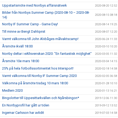
Uppstartsmöte med Norrbys affärsnätverk
2020-08-20 12:52
Bilder från Norrbys Summer Camp (2020-08-10 – 2020-08-
2020-08-15 08:18
14)
Norrby IF Summer Camp - Game Day!
2020-08-14 19:25
Till minne av Bengt Dahlqvist
2020-08-07 12:20
Varmt välkomna till John Alvbåges målvaktscamp!
2020-06-24 11:33
Årsmöte ikväll 18:00
2020-03-10 10:20
Norrby deltar i eAllsvenskan 2020: "En fantastisk möjlighet"
2020-03-05 11:32
Årsmöte 10e mars 18:00
2020-03-04 14:15
25% på hela fotbollssortimentet hos Intersport!
2020-02-18 14:58
Varmt välkomna till Norrby IF Summer Camp 2020
2020-02-05 06:58
Välkomna på årsmöte tisdag 10 mars 18:00
2020-01-28 10:10
Medlem 2020
2020-01-13 16:21
Bingolotter till Uppesittarkvällen och Nyårsbingon*
2019-12-06 11:30
En Norrbyprofil har gått ur tiden
2019-09-12 13:52
Ingemar Carlsson har avlidit
2019-07-03 14:58