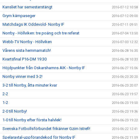
Kansliet har semesterstängt
2016-07-12 10:58
Grym kämpaseger
2016-07-12 09:00
Matchdags IK Oddevold- Norrby IF
2016-07-11 09:51
Norrby - Höllviken: tre poäng och tre referat
2016-07-04 13:50
Webb-TV Norrby - Höllviken
2016-07-03 12:32
Vårens sista hemmamatch!
2016-06-28 16:35
Kvartsfinal P16-DM 19:30
2016-06-28 10:33
Höjdpunkter från Oskarshamns AIK - Norrby IF
2016-06-27 15:06
Norrby vinner med 3-2!
2016-06-23 20:20
3-2 till Norrby, åtta minuter kvar
2016-06-23 20:07
2-2
2016-06-23 19:57
1-2
2016-06-23 19:50
2-0 till Norrby!
2016-06-23 19:36
1-0 till Norrby efter första halvlek!
2016-06-23 19:22
Svenska Fotbollsförbundet frikänner Gzim Istrefi!
2016-06-22 12:41
Spelaravtal-uppförandekod för Norrby IF
2016-06-22 11:59