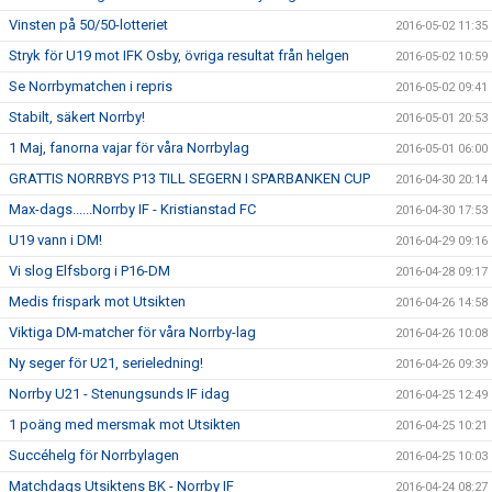
Vinsten på 50/50-lotteriet
2016-05-02 11:35
Stryk för U19 mot IFK Osby, övriga resultat från helgen
2016-05-02 10:59
Se Norrbymatchen i repris
2016-05-02 09:41
Stabilt, säkert Norrby!
2016-05-01 20:53
1 Maj, fanorna vajar för våra Norrbylag
2016-05-01 06:00
GRATTIS NORRBYS P13 TILL SEGERN I SPARBANKEN CUP
2016-04-30 20:14
Max-dags......Norrby IF - Kristianstad FC
2016-04-30 17:53
U19 vann i DM!
2016-04-29 09:16
Vi slog Elfsborg i P16-DM
2016-04-28 09:17
Medis frispark mot Utsikten
2016-04-26 14:58
Viktiga DM-matcher för våra Norrby-lag
2016-04-26 10:08
Ny seger för U21, serieledning!
2016-04-26 09:39
Norrby U21 - Stenungsunds IF idag
2016-04-25 12:49
1 poäng med mersmak mot Utsikten
2016-04-25 10:21
Succéhelg för Norrbylagen
2016-04-25 10:03
Matchdags Utsiktens BK - Norrby IF
2016-04-24 08:27