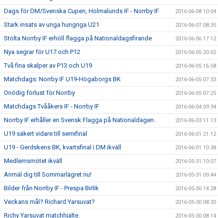
Dags för DM/Svenska Cupen, Holmalunds IF - Norrby IF
2016-06-08 10:04
Stark insats av unga hungriga U21
2016-06-07 08:35
Stolta Norrby IF erhöll flagga på Nationaldagsfirande
2016-06-06 17:12
Nya segrar för U17 och P12
2016-06-05 20:02
Två fina skalper av P13 och U19
2016-06-05 16:58
Matchdags: Norrby IF U19-Högaborgs BK
2016-06-05 07:33
Onödig förlust för Norrby
2016-06-05 07:25
Matchdags Tvååkers IF - Norrby IF
2016-06-04 09:34
Norrby IF erhåller en Svensk Flagga på Nationaldagen.
2016-06-03 11:13
U19 säkert vidare till semifinal
2016-06-01 21:12
U19 - Gerdskens BK, kvartsfinal i DM ikväll
2016-06-01 10:38
Medlemsmötet ikväll
2016-05-31 10:07
Anmäl dig till Sommarlägret nu!
2016-05-31 09:44
Bilder från Norrby IF - Prespa Birlik
2016-05-30 14:28
Veckans mål? Richard Yarsuvat?
2016-05-30 08:20
Richy Yarsuvat matchhjälte.
2016-05-30 08:14