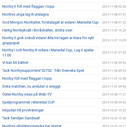
Norrby II föll med flaggan i topp
2015-11-08 02:36
Norrbvs unga lag III utslagna
2015-11-08 01:41
God Morgon Norrbyiter, förstalaget är vidare i Mariedal Cup
2015-11-08 01:32
Härlig Norrbykväll i Boråshallen, stötta oss!
2015-11-07 15:26
Norrby II gick också vidare! Alla tre lagen är klara för nytt
2015-11-07 15:09
gruppspel.
Norrby I och Norrby III vidare i Mariedal Cup, Lag II spelar
2015-11-07 07:33
11.00
Vi kan bli bättre!
2015-11-06 09:35
Tack Norrbysupporters! 32752:- från Svenska Spel
2015-11-06 09:23
Norrby föll med flaggan i topp
2015-11-01 16:58
Sista matchen, nu avslutar vi snyggt
2015-11-01 09:40
Öster-Norrby visas på Web-TV
2015-10-28 11:21
Spelprogrammet i Mariedal CUP
2015-10-28 09:42
Inbjudan till provträningar
2015-10-27 10:22
Tack familjen Sandwall
2015-10-25 10:30
Norrbys utbildningsvecka har startat
2015-10-25 10:11