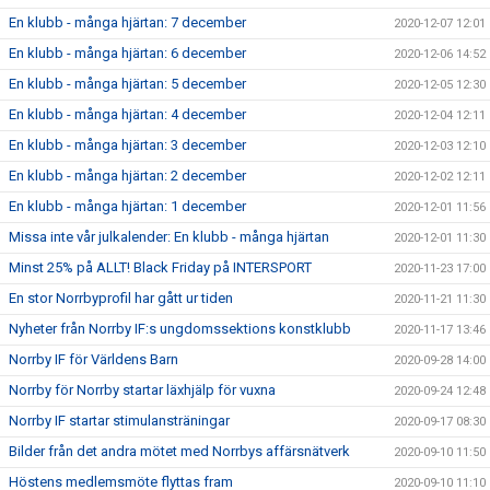
En klubb - många hjärtan: 7 december
2020-12-07 12:01
En klubb - många hjärtan: 6 december
2020-12-06 14:52
En klubb - många hjärtan: 5 december
2020-12-05 12:30
En klubb - många hjärtan: 4 december
2020-12-04 12:11
En klubb - många hjärtan: 3 december
2020-12-03 12:10
En klubb - många hjärtan: 2 december
2020-12-02 12:11
En klubb - många hjärtan: 1 december
2020-12-01 11:56
Missa inte vår julkalender: En klubb - många hjärtan
2020-12-01 11:30
Minst 25% på ALLT! Black Friday på INTERSPORT
2020-11-23 17:00
En stor Norrbyprofil har gått ur tiden
2020-11-21 11:30
Nyheter från Norrby IF:s ungdomssektions konstklubb
2020-11-17 13:46
Norrby IF för Världens Barn
2020-09-28 14:00
Norrby för Norrby startar läxhjälp för vuxna
2020-09-24 12:48
Norrby IF startar stimulansträningar
2020-09-17 08:30
Bilder från det andra mötet med Norrbys affärsnätverk
2020-09-10 11:50
Höstens medlemsmöte flyttas fram
2020-09-10 11:10