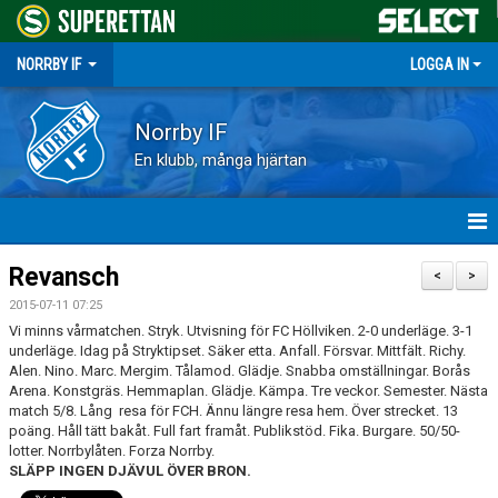
NORRBY IF
LOGGA IN
Norrby IF
En klubb, många hjärtan
HEM
Revansch
<
>
2015-07-11 07:25
NYHETER
Vi minns vårmatchen. Stryk. Utvisning för FC Höllviken. 2-0 underläge. 3-1
underläge. Idag på Stryktipset. Säker etta. Anfall. Försvar. Mittfält. Richy.
FÖRENINGEN
Alen. Nino. Marc. Mergim. Tålamod. Glädje. Snabba omställningar. Borås
Arena. Konstgräs. Hemmaplan. Glädje. Kämpa. Tre veckor. Semester. Nästa
match 5/8. Lång resa för FCH. Ännu längre resa hem. Över strecket. 13
KALENDER
poäng. Håll tätt bakåt. Full fart framåt. Publikstöd. Fika. Burgare. 50/50-
lotter. Norrbylåten. Forza Norrby.
VÅRA LAG
SLÄPP INGEN DJÄVUL ÖVER BRON.