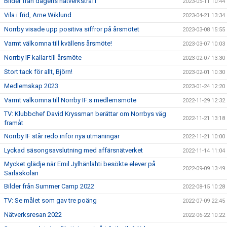
Bilder från dagens nätverksträff
2023-05-11 10:44
Vila i frid, Arne Wiklund
2023-04-21 13:34
Norrby visade upp positiva siffror på årsmötet
2023-03-08 15:55
Varmt välkomna till kvällens årsmöte!
2023-03-07 10:03
Norrby IF kallar till årsmöte
2023-02-07 13:30
Stort tack för allt, Björn!
2023-02-01 10:30
Medlemskap 2023
2023-01-24 12:20
Varmt välkomna till Norrby IF:s medlemsmöte
2022-11-29 12:32
TV: Klubbchef David Kryssman berättar om Norrbys väg
2022-11-21 13:18
framåt
Norrby IF står redo inför nya utmaningar
2022-11-21 10:00
Lyckad säsongsavslutning med affärsnätverket
2022-11-14 11:04
Mycket glädje när Emil Jylhänlahti besökte elever på
2022-09-09 13:49
Särlaskolan
Bilder från Summer Camp 2022
2022-08-15 10:28
TV: Se målet som gav tre poäng
2022-07-09 22:45
Nätverksresan 2022
2022-06-22 10:22