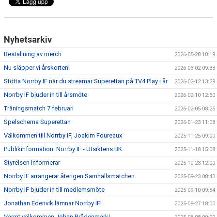
MATCHER
NÄRA NORRBY
Nyhetsarkiv
VÄRDEGRUND
Beställning av merch
2026-05-28 10:19
Nu släpper vi årskorten!
2026-03-02 09:38
Stötta Norrby IF när du streamar Superettan på TV4 Play i år
2026-02-12 13:29
Norrby IF bjuder in till årsmöte
2026-02-10 12:50
Träningsmatch 7 februari
2026-02-05 08:25
Spelschema Superettan
2026-01-23 11:08
Välkommen till Norrby IF, Joakim Foureaux
2025-11-25 09:00
Publikinformation: Norrby IF - Utsiktens BK
2025-11-18 15:08
Styrelsen Informerar
2025-10-23 12:00
Norrby IF arrangerar återigen Samhällsmatchen
2025-09-23 08:43
Norrby IF bjuder in till medlemsmöte
2025-09-10 09:54
Jonathan Edenvik lämnar Norrby IF!
2025-08-27 18:00
Varmt välkommen Johan Brådenmark!