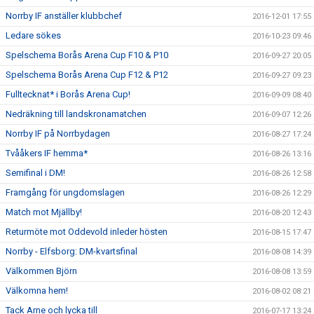
Norrby IF anställer klubbchef
2016-12-01 17:55
Ledare sökes
2016-10-23 09:46
Spelschema Borås Arena Cup F10 & P10
2016-09-27 20:05
Spelschema Borås Arena Cup F12 & P12
2016-09-27 09:23
Fulltecknat* i Borås Arena Cup!
2016-09-09 08:40
Nedräkning till landskronamatchen
2016-09-07 12:26
Norrby IF på Norrbydagen
2016-08-27 17:24
Tvååkers IF hemma*
2016-08-26 13:16
Semifinal i DM!
2016-08-26 12:58
Framgång för ungdomslagen
2016-08-26 12:29
Match mot Mjällby!
2016-08-20 12:43
Returmöte mot Oddevold inleder hösten
2016-08-15 17:47
Norrby - Elfsborg: DM-kvartsfinal
2016-08-08 14:39
Välkommen Björn
2016-08-08 13:59
Välkomna hem!
2016-08-02 08:21
Tack Arne och lycka till
2016-07-17 13:24