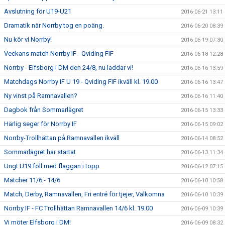
Avslutning för U19-U21
2016-06-21 13:11
Dramatik när Norrby tog en poäng.
2016-06-20 08:39
Nu kör vi Norrby!
2016-06-19 07:30
Veckans match Norrby IF - Qviding FIF
2016-06-18 12:28
Norrby - Elfsborg i DM den 24/8, nu laddar vi!
2016-06-16 13:59
Matchdags Norrby IF U 19 - Qviding FIF ikväll kl. 19.00
2016-06-16 13:47
Ny vinst på Ramnavallen?
2016-06-16 11:40
Dagbok från Sommarlägret
2016-06-15 13:33
Härlig seger för Norrby IF
2016-06-15 09:02
Norrby-Trollhättan på Ramnavallen ikväll
2016-06-14 08:52
Sommarlägret har startat
2016-06-13 11:34
Ungt U19 föll med flaggan i topp
2016-06-12 07:15
Matcher 11/6 - 14/6
2016-06-10 10:58
Match, Derby, Ramnavallen, Fri entré för tjejer, Välkomna
2016-06-10 10:39
Norrby IF - FC Trollhättan Ramnavallen 14/6 kl. 19.00
2016-06-09 10:39
Vi möter Elfsborg i DM!
2016-06-09 08:32