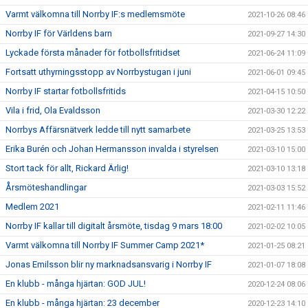
Varmt välkomna till Norrby IF:s medlemsmöte
2021-10-26 08:46
Norrby IF för Världens barn
2021-09-27 14:30
Lyckade första månader för fotbollsfritidset
2021-06-24 11:09
Fortsatt uthyrningsstopp av Norrbystugan i juni
2021-06-01 09:45
Norrby IF startar fotbollsfritids
2021-04-15 10:50
Vila i frid, Ola Evaldsson
2021-03-30 12:22
Norrbys Affärsnätverk ledde till nytt samarbete
2021-03-25 13:53
Erika Burén och Johan Hermansson invalda i styrelsen
2021-03-10 15:00
Stort tack för allt, Rickard Ärlig!
2021-03-10 13:18
Årsmöteshandlingar
2021-03-03 15:52
Medlem 2021
2021-02-11 11:46
Norrby IF kallar till digitalt årsmöte, tisdag 9 mars 18:00
2021-02-02 10:05
Varmt välkomna till Norrby IF Summer Camp 2021*
2021-01-25 08:21
Jonas Emilsson blir ny marknadsansvarig i Norrby IF
2021-01-07 18:08
En klubb - många hjärtan: GOD JUL!
2020-12-24 08:06
En klubb - många hjärtan: 23 december
2020-12-23 14:10