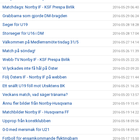
Matchdags: Norrby IF - KSF Prespa Birlik
2016-05-29 06:40
Grabbarna som gjorde DM-bragden
2016-05-29 06:24
Seger för U19
2016-05-28 18:28
Storseger för U16 i DM
2016-05-28 17:04
Välkommen på Medlemsmöte tisdag 31/5
2016-05-27 14:14
Match på söndag!
2016-05-26 11:39
Webb-TV Norrby IF - KSF Prespa Birlik
2016-05-25 22:25
Vi lyckades inte få hål på Öster
2016-05-23 09:20
Följ Östers IF - Norrby IF på webben
2016-05-22 11:44
Ett snällt U19 föll mot Utsiktens BK
2016-05-21 16:25
Veckans match, vad säger tränarna?
2016-05-20 13:57
Ännu fler bilder från Norrby-Husqvarna
2016-05-19 15:41
Matchbilder Norrby IF - Husqvarna FF
2016-05-19 14:22
Upprop från konstklubben
2016-05-18 09:56
0-0 med mersmak för U21
2016-05-18 09:41
Fotboll för ensamkommande flyktingbarn
2016-05-17 15:50