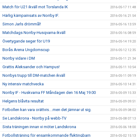
Match för U21 ikväll mot Torslanda IK
2016-05-17 11:48
Härlig kämpainsats av Norrby IF.
2016-05-16 21:54
Simon Jarls drömmål!
2016-05-16 13:59
Matchdags Norrby-Husqvarna ikväll
2016-05-16 08:59
Övertygande seger för U19
2016-05-14 19:20
Borås Arena Ungdomscup
2016-05-12 12:35
Norrby vidare i DM
2016-05-11 21:34
Grattis Aleksander och Hampus!
2016-05-11 10:54
Norrbys trupp till DM-matchen ikväll
2016-05-11 09:19
Ny intensiv matchvecka
2016-05-10 14:31
Norrby IF - Huskvarna FF Måndagen den 16 Maj 19.00
2016-05-09 15:33
Helgens blåvita resultat
2016-05-09 09:51
Fotbollen kan vara orättvis....men det jämnar ut sig.
2016-05-09 08:02
Se Landskrona - Norrby på webb-TV
2016-05-08 07:13
Sista träningen innan vi möter Landskrona
2016-05-06 18:00
Fotbollsträning för ensamkommande flyktingbarn
2016-05-02 15:13