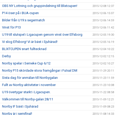
OBS NY Lottning och gruppindelning till Blixtcupen!
2015-12-08 12:37
P14 öser på i BUA-cupen
2015-12-06 15:07
Bilder från U19:s segermatch
2015-12-06 14:59
Vinst för P13
2015-12-06 11:42
U19 till slutspel i Ligacupen genom vinst över Elfsborg
2015-12-05 19:30
Vi slog Elfsborg! Vi är bäst i Sjuhärad!
2015-12-05 16:19
BLIXTCUPEN snart fulltecknad
2015-12-04 10:22
Derby
2015-12-02 12:15
Norrby spelar i Serneke Cup 6/12
2015-12-02 10:27
Norrby P15 skördade stora framgångar i Futsal DM
2015-11-29 20:11
Sista dag för anmälan till Norrbygalan
2015-11-23 11:59
Fullt av Norrby-aktiviteter i november
2015-11-23 10:08
U19 övertygar starkt i Ligacupen.
2015-11-22 08:58
Välkommen till Norrby-galan 28/11
2015-11-09 12:21
Norrby IF bäst i Sjuhärad
2015-11-09 08:23
Norrby är i semifinal!
2015-11-08 14:33