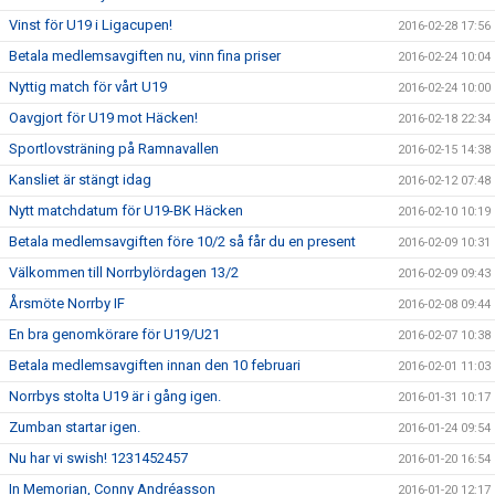
Vinst för U19 i Ligacupen!
2016-02-28 17:56
Betala medlemsavgiften nu, vinn fina priser
2016-02-24 10:04
Nyttig match för vårt U19
2016-02-24 10:00
Oavgjort för U19 mot Häcken!
2016-02-18 22:34
Sportlovsträning på Ramnavallen
2016-02-15 14:38
Kansliet är stängt idag
2016-02-12 07:48
Nytt matchdatum för U19-BK Häcken
2016-02-10 10:19
Betala medlemsavgiften före 10/2 så får du en present
2016-02-09 10:31
Välkommen till Norrbylördagen 13/2
2016-02-09 09:43
Årsmöte Norrby IF
2016-02-08 09:44
En bra genomkörare för U19/U21
2016-02-07 10:38
Betala medlemsavgiften innan den 10 februari
2016-02-01 11:03
Norrbys stolta U19 är i gång igen.
2016-01-31 10:17
Zumban startar igen.
2016-01-24 09:54
Nu har vi swish! 1231452457
2016-01-20 16:54
In Memorian, Conny Andréasson
2016-01-20 12:17