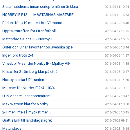
Sista matcherna innan seriepremiären är klara
2016-04-11 10:24
NORRBY IF P12.......MÄSTARNAS MÄSTARE!
2016-04-10 13:33
Förlust för U19 mot ett bra Värnamo.
2016-04-09 15:48
Upptaktsträffen för Ettanfotboll
2016-04-07 11:25
Matchdags Kinna IF - Norrby IF
2016-04-07 10:35
Öster och BP är favoriter hos Svenska Spel
2016-04-06 13:44
Ingen oro trots 2-4
2016-04-06 11:27
Vi webbTV-sänder Norrby IF - Mjällby AIF
2016-04-05 11:38
Kristoffer Strömberg klar på ett år
2016-04-05 10:47
Norrby startar U21-serien
2016-04-04 14:50
Matcher för Norrby IF 2/4 - 10/4
2016-04-02 19:31
U19 vinnare i seriepremiären!
2016-04-02 18:47
Max Watson klar för Norrby
2016-04-01 13:00
2-1 men inte så mycket mer....
2016-03-30 10:45
Grattis Erik till landslagslägret
2016-03-29 09:21
Matchdags
2016-03-28 19:18