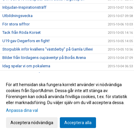
Inbjudan-Inspirationsträff
2015-10-07 10:06
Utbildningsvecka
2015-10-07 09:58
För stora siffror
2015-10-06 10:03
Tack från Röda Korset
2015-10-05 14:16
U19 gav Degerfors en fight!
2015-10-05 14:05
Storpublik inför kvällens "västderby" på Gamla Ullevi
2015-10-05 10:56
Bilder från lördagens cupäventyr på Borås Arena
2015-10-04 07:09
Idag spelar vi om pokalerna
2015-10-04 06:53
Information inför Borås Arena Ungdomscup
2015-09-30 14:13
Spelschema till Borås Arena Cup
2015-09-30 13:03
För att hemsidan ska fungera korrekt använder vi nödvändiga
cookies från SportAdmin. Dessa går inte att stänga av.
Karta över Borås Arena inför cupen
2015-09-30 12:38
Föreningen kan också använda frivilliga cookies, t.ex. för statistik
Bilder från Norrby - Eskilsminne
2015-09-30 12:09
eller marknadsföring. Du väljer själv om du vill acceptera dessa.
Lottningen till Borås Arena Cup
2015-09-29 15:50
Anpassa dina val
Yarsuvat var skillnaden
2015-09-26 19:36
Acceptera nödvändiga
Acceptera alla
Veckans match i söderettan!
2015-09-26 08:36
Norrby bjuder och hjälper flyktingar
2015-09-26 08:22