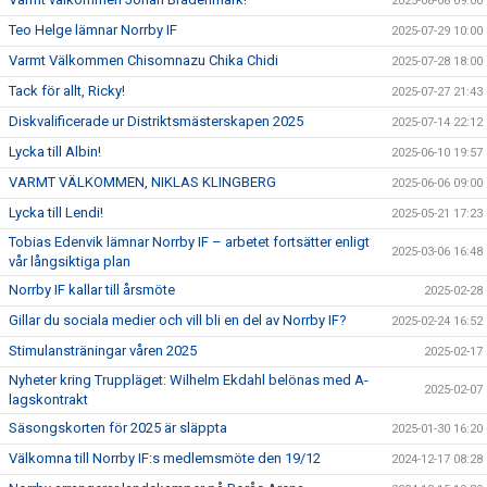
2025-08-08 09:00
Teo Helge lämnar Norrby IF
2025-07-29 10:00
Varmt Välkommen Chisomnazu Chika Chidi
2025-07-28 18:00
Tack för allt, Ricky!
2025-07-27 21:43
Diskvalificerade ur Distriktsmästerskapen 2025
2025-07-14 22:12
Lycka till Albin!
2025-06-10 19:57
VARMT VÄLKOMMEN, NIKLAS KLINGBERG
2025-06-06 09:00
Lycka till Lendi!
2025-05-21 17:23
Tobias Edenvik lämnar Norrby IF – arbetet fortsätter enligt
2025-03-06 16:48
vår långsiktiga plan
Norrby IF kallar till årsmöte
2025-02-28
Gillar du sociala medier och vill bli en del av Norrby IF?
2025-02-24 16:52
Stimulansträningar våren 2025
2025-02-17
Nyheter kring Truppläget: Wilhelm Ekdahl belönas med A-
2025-02-07
lagskontrakt
Säsongskorten för 2025 är släppta
2025-01-30 16:20
Välkomna till Norrby IF:s medlemsmöte den 19/12
2024-12-17 08:28