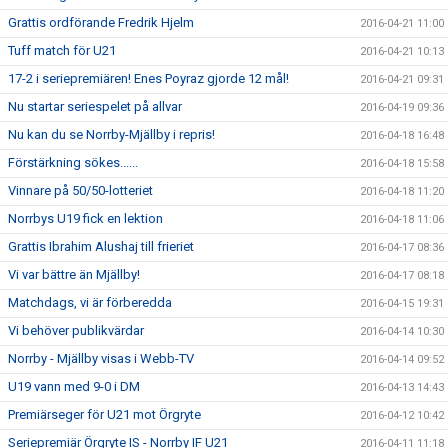
Grattis ordförande Fredrik Hjelm
2016-04-21 11:00
Tuff match för U21
2016-04-21 10:13
17-2 i seriepremiären! Enes Poyraz gjorde 12 mål!
2016-04-21 09:31
Nu startar seriespelet på allvar
2016-04-19 09:36
Nu kan du se Norrby-Mjällby i repris!
2016-04-18 16:48
Förstärkning sökes......
2016-04-18 15:58
Vinnare på 50/50-lotteriet
2016-04-18 11:20
Norrbys U19 fick en lektion
2016-04-18 11:06
Grattis Ibrahim Alushaj till frieriet
2016-04-17 08:36
Vi var bättre än Mjällby!
2016-04-17 08:18
Matchdags, vi är förberedda
2016-04-15 19:31
Vi behöver publikvärdar
2016-04-14 10:30
Norrby - Mjällby visas i Webb-TV
2016-04-14 09:52
U19 vann med 9-0 i DM
2016-04-13 14:43
Premiärseger för U21 mot Örgryte
2016-04-12 10:42
Seriepremiär Örgryte IS - Norrby IF U21
2016-04-11 11:18